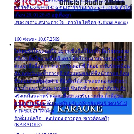
ขอรักคืน 24. 01:19:56 คนเรารักกันยาก 25. 01:23:06 หัวใจ
เถื่อน 26. 01:26:45 อยู่เพื่อลูก
เพลงเพราะเสนาะดวงใจ - ดาวใจ ไพจิตร (Official Audio)
160 views • 10.07.2569
ไม่เคยรักใครแน่หรือ อยากเชื่อถือก็ไม่กล้า ติ๋มใช่คนสวย
ตรึงใจ ติ๋มใช่งามซึ้งตรึงตรา พี่หรือจะมาหมายร่วมชีวี ก็
คนเขาลืออื้อฉาว ว่าสาวๆรุมตอมพี่ ติ๋มอยากรับรักเหมือน
กัน แต่หวั่นจะช้ำดวงฤดี กลัวแฟนของพี่ชี้หน้าด่าทอ ก็คน
ชื่อต๋อยต้อยตุ้มตุ๋ยต่าย พี่ยังลืมได้ง่ายๆเลยหนอ แค่ตัวเรา
สาวบ้านนา แสนจะซอมซ่อ ขืนรักขืนรอคงช้ำสักวัน ถ้า
จริงเหมือนคำพร่ำเฉลย พี่อย่าเฉยรีบมาหมั้น ถ้าพี่สู่ขอ
ตามธรรมเนียม ติ๋มจะเตรียมรับเกลียวสัมพันธ์ ผิดหวังไม่
หวั่นขอยอมได้เคียง
รักติ๋มแน่หรือ - หงษ์ทอง ดาวอุดร (ซาวด์ดนตรี)
(KARAOKE)