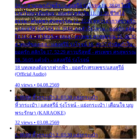
24:27 สามเณรกำพร้า - แสงสุรีย์ รุ่งโรจน์ 10. 28:08 ไม่มี
เวลาไปหาเมียน้อย - ยอดรัก สลักใจ 11. 31:29 ชีวิตไอ้
ธรรม - ศรเพชร ศรสุพรรณ 12. 35:26 ทหารอากาศขาดรัก
- แสงสุรีย์ รุ่งโรจน์ 13. 39:01 คนหัวใจโทรม - ยอดรัก สลัก
ใจ 14. 42:49 ไอ้หวังตายแน่ - ศรเพชร ศรสุพรรณ 15. 46:35
ธาตุแท้ของเธอ - แสงสุรีย์ รุ่งโรจน์ 16. 49:57 กำนันกำใน -
ยอดรัก สลักใจ 17. 52:29 สาวบริสุทธิ์ - ศรเพชร ศรสุพรรณ
18. 56:05 แต๋วจ๋า - แสงสุรีย์ รุ่งโรจน์
18 บทเพลงดังจากฟากฟ้า - ยอดรัก/ศรเพชร/แสงสุรีย์
(Official Audio)
40 views • 04.08.2569
1. 00:00 หิ้วกระเป๋า 2. 03:30 แย่งกระเป๋า
หิ้วกระเป๋า | แสงสุรีย์ รุ่งโรจน์ - แย่งกระเป๋า | เตือนใจ บุญ
พระรักษา (KARAOKE)
32 views • 03.08.2569
1. 00:00 หิ้วกระเป๋า 2. 03:30 แย่งกระเป๋า