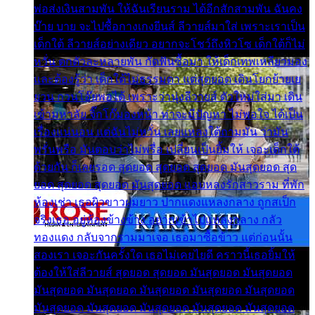
พ่อส่งเงินสามพัน ให้ฉันเรียนราม ได้อีกสักสามพัน ฉันคง
บ๊าย บาย จะไปซื้อกางเกงยีนส์ ลีวายส์มาใส่ เพราะเราเป็น
เด็กใต้ ลีวายส์อย่างเดียว อยากจะโชว์ถึงหิวโซ เด็กใต้ก็ไม่
หวั่น ตกตัวละหลายพัน กัดฟันซื้อมา ให้เด็กเทพเหลียวมอง
และต้องรู้ว่า เด็กใต้ไม่ธรรมดา แต่สุดยอด เดินโยกย้ายเย
ยวน กวนโอ๊ยพอได้ เพราะว่านุ่งลีวายส์ ตัวใหม่ใส่มา เดิน
เข้ามหาลัย จิ๊กโก๊มองหน้า ท่าจะมีปัญหา ไม่พอใจ ได้เป็น
เรื่องแน่นอน แต่ฉันไม่หวั่น เลยแหลงใต้ถามมัน ว่ามัน
พรั่นพรือ มันตอบว่าไม่พรื่อ เปลี่ยนเป็นยิ้มให้ เจอะเด็กใต้
ด้วยกัน ก็เลยรอด สุดยอด สุดยอด สุดยอด มันสุดยอด สุด
ยอด สุดยอด สุดยอด มันสุดยอด แอบหลงรักสาวราม ที่พัก
ห้องเช่า เธอผิวขาวผมยาว ปากแดงแหลงกลาง ถูกสเป็ก
จริงเธอ อยู่ห้องข้างข้าง อยากเข้าไปแหลงกลาง กลัว
ทองแดง กลับจากรามมาเจอ เธอมาซื้อข้าว แต่ก่อนนั้น
สองเรา เจอะกันครั้งใด เธอไม่เคยไยดี คราวนี้เธอยิ้มให้
ต้องให้ใส่ลีวายส์ สุดยอด สุดยอด มันสุดยอด มันสุดยอด
มันสุดยอด มันสุดยอด มันสุดยอด มันสุดยอด มันสุดยอด
มันสุดยอด มันสุดยอด มันสุดยอด มันสุดยอด มันสุดยอด