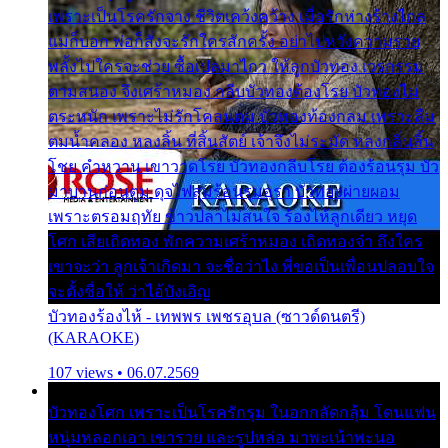
เพราะเป็นโรครักจาง ชีวิตเคว้งคว้าง เมื่อรักห่างร้างไกล
แม่ก็บอก พ่อก็สั่งจะรักใครสักครั้ง อย่าไปหวังความรวย
พลั้งไปใครจะช่วย ซื้อเปลมาไกว ให้ลูกบัวทอง เวรกรรม
ตามสนอง จึงเศร้าหมอง กลีบบัวทองต้องโรย บัวทองไม่
ตระหนัก เพราะไม่รักโคลนตม บัวทองท้องกลม เพราะลืม
ตมน้ำคลอง หลงลิ้น ที่สิ้นสัตย์ เจ้าจึงไม่ระมัด หลงกลิ่นลิ้น
โชย คำหวาน เขาวาดโรย บัวทองกลีบโรย ต้องร้อนรุม บัว
มาบานก่อนตูม ดุจไฟสุมร้อนรุมอุรา บัวทองผ่ายผอม
เพราะตรอมฤทัย ข้าวปลาไม่สนใจ ร้องไห้ลูกเดียว หยุด
โศก เสียเถิดทอง พักความเศร้าหมอง เถิดทองจ๋า ถึงใคร
เขาจะว่า ลูกเจ้าเกิดมา จะชื่อว่าไง พี่ขอเป็นเพื่อนปลอบใจ
จะตั้งชื่อให้ ว่าไอ้บังเอิญ
บัวทองร้องไห้ - เทพพร เพชรอุบล (ซาวด์ดนตรี)
(KARAOKE)
107 views • 06.07.2569
บัวทองโศก เพราะเป็นโรครักรุม ในอกกลัดกลุ้ม โดนแฟน
หนุ่มหลอกเอา เขารวย และรูปหล่อ มาพะเน้าพะนอ