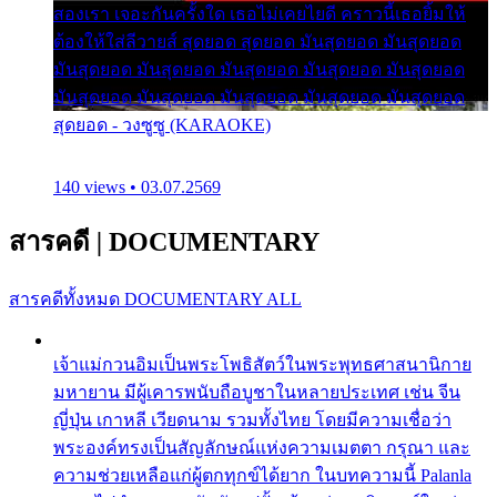
สองเรา เจอะกันครั้งใด เธอไม่เคยไยดี คราวนี้เธอยิ้มให้
ต้องให้ใส่ลีวายส์ สุดยอด สุดยอด มันสุดยอด มันสุดยอด
มันสุดยอด มันสุดยอด มันสุดยอด มันสุดยอด มันสุดยอด
มันสุดยอด มันสุดยอด มันสุดยอด มันสุดยอด มันสุดยอด
สุดยอด - วงซูซู (KARAOKE)
140 views • 03.07.2569
สารคดี
|
DOCUMENTARY
สารคดีทั้งหมด
DOCUMENTARY ALL
เจ้าแม่กวนอิมเป็นพระโพธิสัตว์ในพระพุทธศาสนานิกาย
มหายาน มีผู้เคารพนับถือบูชาในหลายประเทศ เช่น จีน
ญี่ปุ่น เกาหลี เวียดนาม รวมทั้งไทย โดยมีความเชื่อว่า
พระองค์ทรงเป็นสัญลักษณ์แห่งความเมตตา กรุณา และ
ความช่วยเหลือแก่ผู้ตกทุกข์ได้ยาก ในบทความนี้ Palanla