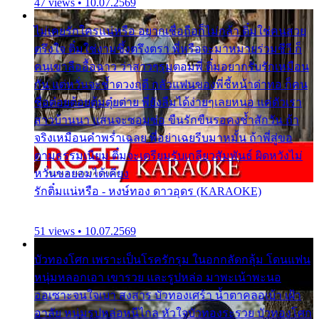
47 views • 10.07.2569
ไม่เคยรักใครแน่หรือ อยากเชื่อถือก็ไม่กล้า ติ๋มใช่คนสวย
ตรึงใจ ติ๋มใช่งามซึ้งตรึงตรา พี่หรือจะมาหมายร่วมชีวี ก็
คนเขาลืออื้อฉาว ว่าสาวๆรุมตอมพี่ ติ๋มอยากรับรักเหมือน
กัน แต่หวั่นจะช้ำดวงฤดี กลัวแฟนของพี่ชี้หน้าด่าทอ ก็คน
ชื่อต๋อยต้อยตุ้มตุ๋ยต่าย พี่ยังลืมได้ง่ายๆเลยหนอ แค่ตัวเรา
สาวบ้านนา แสนจะซอมซ่อ ขืนรักขืนรอคงช้ำสักวัน ถ้า
จริงเหมือนคำพร่ำเฉลย พี่อย่าเฉยรีบมาหมั้น ถ้าพี่สู่ขอ
ตามธรรมเนียม ติ๋มจะเตรียมรับเกลียวสัมพันธ์ ผิดหวังไม่
หวั่นขอยอมได้เคียง
รักติ๋มแน่หรือ - หงษ์ทอง ดาวอุดร (KARAOKE)
51 views • 10.07.2569
บัวทองโศก เพราะเป็นโรครักรุม ในอกกลัดกลุ้ม โดนแฟน
หนุ่มหลอกเอา เขารวย และรูปหล่อ มาพะเน้าพะนอ
ออเซาะจนใจเบา สงสาร บัวทองเศร้า น้ำตาคลอเบ้า เฝ้า
อาลัย หนุ่มรูปหล่อหนีไกล หัวใจบัวทองระรวย บัวทองโศก