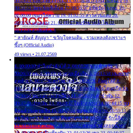
00:45:25 รอหน่อยน้องติ๋ม 15. 00:48:56 เรือล่มในหนอง 16.
00:51:43 บัตรเชิญสีเลือด 17. 00:56:07 อดีตรักโรงทอ 18.
01:00:00 เขมรไล่ควาย 19. 01:02:55 สาวสวนแตง 20.
01:05:51 แอบมอง 21. 01:09:27 พบรักปากน้ำโพ 22.
01:13:06 สายัณห์เมา
" สายัณห์ สัญญา " ขวัญใจคนเดิม - รวมเพลงดังเพราะๆ
ซึ้งๆ (Official Audio)
49 views • 21.07.2569
1. 00:00:00 ทำไมทำฉันได้ 2. 00:03:20 นางฟ้าสลัม 3.
00:06:50 คน 4. 00:10:36 บุญเหลือเกิน 5. 00:13:58 ฝนหยาด
สุดท้าย 6. 00:17:30 ยาใจยาจก 7. 00:20:30 คิดดูให้ดี 8.
00:24:21 ลบรอยแผลรัก 9. 00:27:35 เหมือนใจโดนกรีด 10.
00:30:54 ขบวนการเปาเปียว 11. 00:34:05 คำรำพัน 12.
00:37:20 ปาหนัน 13. 00:40:37 ใจเจ้ากรรม 14. 00:44:15 จูบ
ฉันแล้วจงตายเสีย 15. 00:47:24 ขอสูมาเต๊อะ 16. 00:51:11
คนใจมาร 17. 00:54:50 คืนทรมาน 18. 00:58:25 รักนี้สีดำ
19. 01:01:44 ส่วนเกิน 20. 01:05:42 หยาดน้ำฝนหยดน้ำตา
21. 01:09:13 เหลือเพียงฝัน 22. 01:13:26 เขา 23. 01:16:37