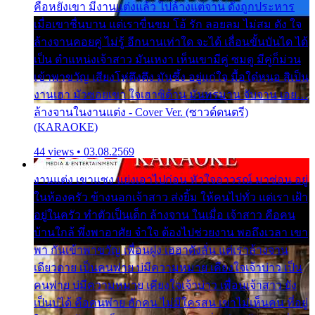
คือหยังเขา มีงานแต่งแล้ว ไปล้างแต่จาน ดั่งถูกประหาร
เมื่อเขาชื่นบาน แต่เราขื่นขม โอ้ รัก ลอยลม ไม่สม ดัง ใจ
ล้างจานคอยคู่ ไม่รู้ อีกนานเท่าใด จะได้ เลื่อนขั้นบันได ได้
เป็น ตำแหน่งเจ้าสาว มันเหงา เห็นเขามีคู่ ซมดู มีคู่ก็ม่วน
เข้าพาขวัญ เสียงโห่ตึงตึง มันซึ้ง อยู่แก่ใจ มื้อใด๋หนอ สิเป็น
งานเฮา มัวซอยเขา ใจเฮาซิด้าน มันทรมาน จับจาน เอย…
ล้างจานในงานแต่ง - Cover Ver. (ซาวด์ดนตรี)
(KARAOKE)
44 views • 03.08.2569
งานแต่ง เขาแซง แย่งเอาไปก่อน หัวใจอาวรณ์ มาซ่อน อยู่
ในห้องครัว ข้างนอกเจ้าสาว ส่งยิ้ม ให้คนไปทั่ว แต่เรา เฝ้า
อยู่ในครัว ทำตัวเป็นเด็ก ล้างจาน ในเมื่อ เจ้าสาว คือคน
บ้านใกล้ พึ่งพาอาศัย จำใจ ต้องไปช่วยงาน พอถึงเวลา เขา
พา กันเข้าพาขวัญ เพื่อนฝูง เฮฮาดังลั่น แต่เราล้างจาน
เดียวดาย เป็นคนพ่าย บ่มีความหมาย เคียงใจเจ้าบ่าว เป็น
คนพ่าย บ่มีความหมาย เคียงใจเจ้าบ่าว เพื่อนเจ้าสาว ยัง
เป็นบ่ได้ คือคนพ่าย ฮักคน ไม่มีใครสน เขาไม่เห็นคน ที่อยู่