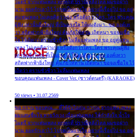
ไมตรี จากแฟนเพลง ทุกทุกที่ ปราณีหลั่งไหล ผมขอฝาก
นาม ยอดรักเอาไว้ โปรดเป็นแรงใจ อย่างนี้เรื่อยไป ขอ อยู่
คู่แฟนเพลง ไม่เคยคิดว่าเก่ง หรือดังกว่าใคร..ใคร พระคุณ
ผู้ฟัง เท่านั้นยิ่งใหญ่ ที่เป็นแรงใจ ให้ผมดังมา.. ขอ องค์เท
วา สถิตฟากฟ้ายิ่งใหญ่ คุ้มภัยให้ท่าน เถิดหนา ขอจงเชื่อ
ใจ ไว้เถิดว่า ตราบชั่วชีวา ไม่ลืมแฟนเพลง ขอ อยู่คู่แฟน
เพลง ไม่เคยคิดว่าเก่ง หรือดังกว่าใคร..ใคร พระคุณผู้ฟัง
เท่านั้นยิ่งใหญ่ ที่เป็นแรงใจ ให้ผมดังมา.. ขอ องค์เทวา
สถิตฟากฟ้ายิ่งใหญ่ คุ้มภัยให้ท่าน เถิดหนา ขอจงเชื่อใจ ไว้
เถิดว่า ตราบชั่วชีวา ไม่ลืมแฟนเพลง
ขอบคุณแฟนเพลง - Cover Ver. (ซาวด์ดนตรี) (KARAOKE)
50 views • 31.07.2569
ขอ กราบ ขอบคุณ.... ที่ได้รับไออุ่น การุณ จากแฟน เพลง
ผมแสนชื่นใจ หายวังเวง เมื่อแฟนเพลง ให้กำลังใจ น้ำใจ
ไมตรี จากแฟนเพลง ทุกทุกที่ ปราณีหลั่งไหล ผมขอฝาก
นาม ยอดรักเอาไว้ โปรดเป็นแรงใจ อย่างนี้เรื่อยไป ขอ อยู่