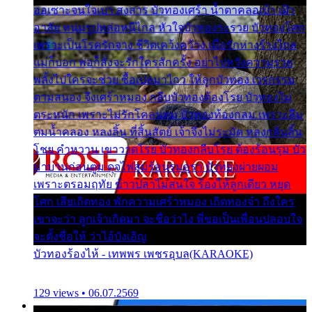
ออเซาะจนใจเบา สงสาร บัวทองเศร้า น้ำตาคลอเบ้า เฝ้า
อาลัย หนุ่มรูปหล่อหนีไกล หัวใจบัวทองระรวย บัวทองโศก
เพราะเป็นโรครักจาง ชีวิตเคว้งคว้าง เมื่อรักห่างร้างไกล
แม่ก็บอก พ่อก็สั่งจะรักใครสักครั้ง อย่าไปหวังความรวย
พลั้งไปใครจะช่วย ซื้อเปลมาไกว ให้ลูกบัวทอง เวรกรรม
ตามสนอง จึงเศร้าหมอง กลีบบัวทองต้องโรย บัวทองไม่
ตระหนัก เพราะไม่รักโคลนตม บัวทองท้องกลม เพราะลืม
ตมน้ำคลอง หลงลิ้น ที่สิ้นสัตย์ เจ้าจึงไม่ระมัด หลงกลิ่นลิ้น
โชย คำหวาน เขาวาดโรย บัวทองกลีบโรย ต้องร้อนรุม บัว
มาบานก่อนตูม ดุจไฟสุมร้อนรุมอุรา บัวทองผ่ายผอม
เพราะตรอมฤทัย ข้าวปลาไม่สนใจ ร้องไห้ลูกเดียว หยุด
โศก เสียเถิดทอง พักความเศร้าหมอง เถิดทองจ๋า ถึงใคร
เขาจะว่า ลูกเจ้าเกิดมา จะชื่อว่าไง พี่ขอเป็นเพื่อนปลอบใจ
จะตั้งชื่อให้ ว่าไอ้บังเอิญ
บัวทองร้องไห้ - เทพพร เพชรอุบล(KARAOKE)
129 views • 06.07.2569