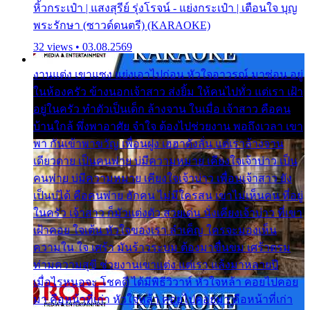
หิ้วกระเป๋า | แสงสุรีย์ รุ่งโรจน์ - แย่งกระเป๋า | เตือนใจ บุญ
พระรักษา (ซาวด์ดนตรี) (KARAOKE)
32 views • 03.08.2569
งานแต่ง เขาแซง แย่งเอาไปก่อน หัวใจอาวรณ์ มาซ่อน อยู่
ในห้องครัว ข้างนอกเจ้าสาว ส่งยิ้ม ให้คนไปทั่ว แต่เรา เฝ้า
อยู่ในครัว ทำตัวเป็นเด็ก ล้างจาน ในเมื่อ เจ้าสาว คือคน
บ้านใกล้ พึ่งพาอาศัย จำใจ ต้องไปช่วยงาน พอถึงเวลา เขา
พา กันเข้าพาขวัญ เพื่อนฝูง เฮฮาดังลั่น แต่เราล้างจาน
เดียวดาย เป็นคนพ่าย บ่มีความหมาย เคียงใจเจ้าบ่าว เป็น
คนพ่าย บ่มีความหมาย เคียงใจเจ้าบ่าว เพื่อนเจ้าสาว ยัง
เป็นบ่ได้ คือคนพ่าย ฮักคน ไม่มีใครสน เขาไม่เห็นคน ที่อยู่
ในครัว เจ้าสาว ก็มัวแต่งตัว สวยเด่น นั่งเคียงเจ้าบ่าว ที่เขา
เฝ้าคอย ใจเต้น หัวใจของเรา ลำเค็ญ ใครจะมองเห็น
ความใน ใจ เศร้า มันร้าวระบม ต้องมาขื่นขม เศร้าตรม
ท่ามความสุขี ช่วยงานเขาแต่ง แต่เรา แล้งมาหลายปี
เมื่อไรหนอจะ โชคดี ได้มีพิธีวิวาห์ หัวใจหล้า คอยไปคอย
มา คือหน้าที่เก่า หัวใจหล้า คอยไปคอยมา คือหน้าที่เก่า