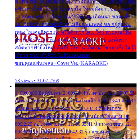
คู่แฟนเพลง ไม่เคยคิดว่าเก่ง หรือดังกว่าใคร..ใคร พระคุณ
ผู้ฟัง เท่านั้นยิ่งใหญ่ ที่เป็นแรงใจ ให้ผมดังมา.. ขอ องค์เท
วา สถิตฟากฟ้ายิ่งใหญ่ คุ้มภัยให้ท่าน เถิดหนา ขอจงเชื่อ
ใจ ไว้เถิดว่า ตราบชั่วชีวา ไม่ลืมแฟนเพลง ขอ อยู่คู่แฟน
เพลง ไม่เคยคิดว่าเก่ง หรือดังกว่าใคร..ใคร พระคุณผู้ฟัง
เท่านั้นยิ่งใหญ่ ที่เป็นแรงใจ ให้ผมดังมา.. ขอ องค์เทวา
สถิตฟากฟ้ายิ่งใหญ่ คุ้มภัยให้ท่าน เถิดหนา ขอจงเชื่อใจ ไว้
เถิดว่า ตราบชั่วชีวา ไม่ลืมแฟนเพลง
ขอบคุณแฟนเพลง - Cover Ver. (KARAOKE)
53 views • 31.07.2569
1. 00:00:00 ยินดีรับเดน 2. 00:03:44 น้ำตาอีสาน 3. 00:07:51
กิ่งทองใบหยก 4. 00:10:35 น้ำนิ่งไหลลึก 5. 00:13:49 ลานรัก
ลานเท 6. 00:17:06 จำใจจาก 7. 00:20:53 คืนฝนตก 8.
00:25:16 น้ำลงเดือนยี่ 9. 00:28:47 โสนน้อยเรือนงาม 10.
00:32:29 ตอไม้ที่ตายแล้ว 11. 00:35:41 น้ำกรดแช่เย็น 12.
00:39:08 อยากฟังซ้ำ 13. 00:42:32 รู้ว่าเขาหลอก 14.