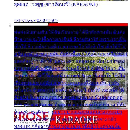
สุดยอด - วงซูซู (ซาวด์ดนตรี) (KARAOKE)
131 views • 03.07.2569
พ่อส่งเงินสามพัน ให้ฉันเรียนราม ได้อีกสักสามพัน ฉันคง
บ๊าย บาย จะไปซื้อกางเกงยีนส์ ลีวายส์มาใส่ เพราะเราเป็น
เด็กใต้ ลีวายส์อย่างเดียว อยากจะโชว์ถึงหิวโซ เด็กใต้ก็ไม่
หวั่น ตกตัวละหลายพัน กัดฟันซื้อมา ให้เด็กเทพเหลียวมอง
และต้องรู้ว่า เด็กใต้ไม่ธรรมดา แต่สุดยอด เดินโยกย้ายเย
ยวน กวนโอ๊ยพอได้ เพราะว่านุ่งลีวายส์ ตัวใหม่ใส่มา เดิน
เข้ามหาลัย จิ๊กโก๊มองหน้า ท่าจะมีปัญหา ไม่พอใจ ได้เป็น
เรื่องแน่นอน แต่ฉันไม่หวั่น เลยแหลงใต้ถามมัน ว่ามัน
พรั่นพรือ มันตอบว่าไม่พรื่อ เปลี่ยนเป็นยิ้มให้ เจอะเด็กใต้
ด้วยกัน ก็เลยรอด สุดยอด สุดยอด สุดยอด มันสุดยอด สุด
ยอด สุดยอด สุดยอด มันสุดยอด แอบหลงรักสาวราม ที่พัก
ห้องเช่า เธอผิวขาวผมยาว ปากแดงแหลงกลาง ถูกสเป็ก
จริงเธอ อยู่ห้องข้างข้าง อยากเข้าไปแหลงกลาง กลัว
ทองแดง กลับจากรามมาเจอ เธอมาซื้อข้าว แต่ก่อนนั้น