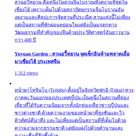
สวนอวี้หยวน คือหนึ่งในสวนจีนโบราณที่งดงามที่สุดใน
เซี่ยงไฮ้ เพราะเต็มไปด้วยสถาปัตยกรรมจีนโบราณอัน
งดงามและศิลปะการจัดสวนที่ประณีต สวนแห่งนี้ไม่เพียง
แต่เป็นสถานที่พักผ่อนหย่อนใจแต่ยังเป็นมรดกทาง
วัฒนธรรมที่สำคัญของจีนด้วยประวัติศาสตร์อันยาวนาน
กว่า 400 ปี
Yuyuan Garden : สวนอวี้หยวน จุดเช็กอินห้ามพลาดเมื่อ
มาเซี่ยงไฮ้ ประเทศจีน
1,312 views
หน้าผาโทจินโบ (Tojinbo) ตั้งอยู่ในจังหวัดฟุกุอิ (Fukui) ทาง
ภาคตะวันออกของประเทศญี่ปุ่น เป็นหนึ่งในสถานที่ท่อง
เที่ยวที่ได้รับความนิยมจากทั้งนักท่องเที่ยวชาวญี่ปุ่นและ
ชาวต่างชาติ ด้วยความงามของหน้าผาที่สูงชันและวิว
ทิวทัศน์ที่น่าทึ่ง และไม่เพียงแต่เป็นสถานที่ที่เต็มไปด้วย
ความงามจากธรรมชาติ แต่ยังแฝงไปด้วยตำนานและ
ความเชื่อที่ลึกซึ้งด้วย