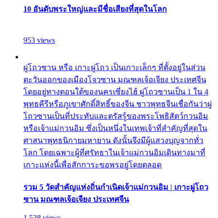
10 อันดับพระใหญ่และมีชื่อเสียงที่สุดในโลก
953 views
ผู่โถวซาน หรือ เกาะผู่โถว เป็นเกาะเล็กๆ ที่ตั้งอยู่ในส่วน
ตะวันออกของเมืองโจวซาน มณฑลเจ้อเจียง ประเทศจีน
โดยอยู่ทางตอนใต้ของนครเซี่ยงไฮ้ ผู่โถวซานเป็น 1 ใน 4
พุทธคีรีหรือภูเขาศักดิ์สิทธิ์ของจีน ชาวพุทธจีนเชื่อกันว่าผู่
โถวซานเป็นที่ประทับและตรัสรู้ของพระโพธิสัตว์กวนอิม
หรือเจ้าแม่กวนอิม ซึ่งเป็นหนึ่งในเทพเจ้าที่สำคัญที่สุดใน
ศาสนาพุทธนิกายมหายาน ดังนั้นจึงมีผู้แสวงบุญจากทั่ว
โลก โดยเฉพาะผู้ที่ศรัทธาในเจ้าแม่กวนอิมเดินทางมาที่
เกาะแห่งนี้เพื่อสักการะขอพรอยู่โดยตลอด
รวม 5 วัดสำคัญแห่งถิ่นกำเนิดเจ้าแม่กวนอิม | เกาะผู่โถว
ซาน มณฑลเจ้อเจียง ประเทศจีน
1,538 views