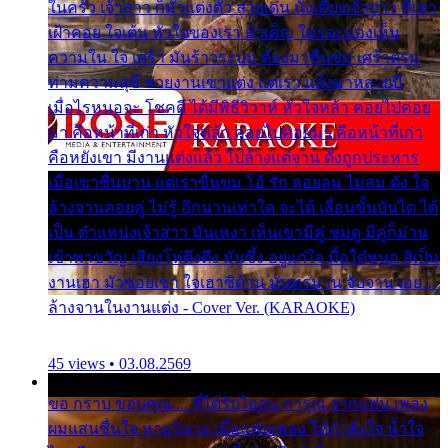
ในครัว เจ้าสาว ก็มัวแต่งตัว สวยเด่น นั่งเคียงเจ้าบ่าว ที่เขา
เฝ้าคอย ใจเต้น หัวใจของเรา ลำเค็ญ ใครจะมองเห็น
ความใน ใจ เศร้า มันร้าวระบม ต้องมาขื่นขม เศร้าตรม
ท่ามความสุขี ช่วยงานเขาแต่ง แต่เรา แล้งมาหลายปี
เมื่อไรหนอจะ โชคดี ได้มีพิธีวิวาห์ หัวใจหล้า คอยไปคอย
มา คือหน้าที่เก่า หัวใจหล้า คอยไปคอยมา คือหน้าที่เก่า
คือหยังเขา มีงานแต่งแล้ว ไปล้างแต่จาน ดั่งถูกประหาร
เมื่อเขาชื่นบาน แต่เราขื่นขม โอ้ รัก ลอยลม ไม่สม ดัง ใจ
ล้างจานคอยคู่ ไม่รู้ อีกนานเท่าใด จะได้ เลื่อนขั้นบันได ได้
เป็น ตำแหน่งเจ้าสาว มันเหงา เห็นเขามีคู่ ซมดู มีคู่ก็ม่วน
เข้าพาขวัญ เสียงโห่ตึงตึง มันซึ้ง อยู่แก่ใจ มื้อใด๋หนอ สิเป็น
งานเฮา มัวซอยเขา ใจเฮาซิด้าน มันทรมาน จับจาน เอย…
ล้างจานในงานแต่ง - Cover Ver. (KARAOKE)
45 views • 03.08.2569
ขอ กราบ ขอบคุณ.... ที่ได้รับไออุ่น การุณ จากแฟน เพลง
ผมแสนชื่นใจ หายวังเวง เมื่อแฟนเพลง ให้กำลังใจ น้ำใจ