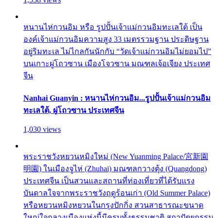
หนานไห่กวนอิม หรือ รูปปั้นเจ้าแม่กวนอิมทะเลใต้ เป็น
องค์เจ้าแม่กวนอิมความสูง 33 เมตรรวมฐาน ประดิษฐาน
อยู่ริมทะเล ไม่ไกลกันนักกับ “วัดเจ้าแม่กวนอิมไม่ยอมไป”
บนเกาะผู่โถวซาน เมืองโจวซาน มณฑลเจ้อเจียง ประเทศ
จีน
Nanhai Guanyin : หนานไห่กวนอิม...รูปปั้นเจ้าแม่กวนอิม
ทะเลใต้, ผู่โถวซาน ประเทศจีน
1,030 views
พระราชวังหยวนหมิงใหม่ (New Yuanming Palace/宮新園
明園) ในเมืองจูไห่ (Zhuhai) มณฑลกวางตุ้ง (Quangdong)
ประเทศจีน เป็นสวนและสถานที่ท่องเที่ยวที่ได้รับแรง
บันดาลใจจากพระราชวังฤดูร้อนเก่า (Old Summer Palace)
หรือหยวนหมิงหยวนในกรุงปักกิ่ง สวนสาธารณะขนาด
ใหญ่ใจกลางเมืองแห่งนี้มีครบทั้งธรรมชาติ สถาปัตยกรรม