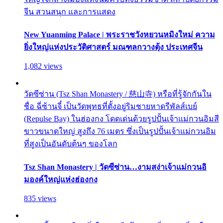
จีน สวนสนุก และการแสดง
New Yuanming Palace | พระราชวังหยวนหมิงใหม่ ความ
ยิ่งใหญ่แห่งประวัติศาสตร์ มณฑลกวางตุ้ง ประเทศจีน
1,082 views
วัดซีซ่าน (Tsz Shan Monastery / 慈山寺) หรือที่รู้จักกันใน
ชื่อ ฉี่ซ้านจี๋ เป็นวัดพุทธที่ตั้งอยู่ริมชายหาดรีพัลส์เบย์
(Repulse Bay) ในฮ่องกง โดดเด่นด้วยรูปปั้นเจ้าแม่กวนอิมสี
ขาวขนาดใหญ่ สูงถึง 76 เมตร ซึ่งเป็นรูปปั้นเจ้าแม่กวนอิม
ที่สูงเป็นอันดับต้นๆ ของโลก
Tsz Shan Monastery | วัดซีซ่าน…งามสง่าเจ้าแม่กวนอิ
มองค์ใหญ่แห่งฮ่องกง
835 views