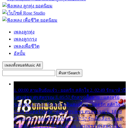
เพลงลูกทุ่ง
เพลงลูกกรุง
เพลงเพื่อชีวิต
อัลบั้ม
เพลงทั้งหมด
Music All
ค้นหา
Search
1. 00:00 สามสิบยังแจ๋ว - ยอดรัก สลักใจ 2. 02:49 รักมาห้าปี
- ศรเพชร ศรสุพรรณ 3. 05:57 รักสาวเสื้อลาย - แสงสุรีย์
รุ่งโรจน์ 4. 09:51 รักสะท้านดินสะเทือน - ยอดรัก สลักใจ 5.
12:23 มอเตอร์ไซค์ทำหล่น - ศรเพชร ศรสุพรรณ 6. 14:49
หิ้วกระเป๋า - แสงสุรีย์ รุ่งโรจน์ 7. 17:57 รักเผื่อเลือก - ยอด
รัก สลักใจ 8. 21:21 น้ำตาไอ้หนุ่ม - ศรเพชร ศรสุพรรณ 9.