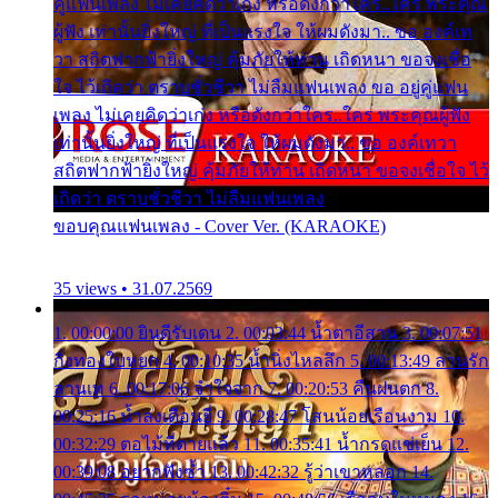
คู่แฟนเพลง ไม่เคยคิดว่าเก่ง หรือดังกว่าใคร..ใคร พระคุณ
ผู้ฟัง เท่านั้นยิ่งใหญ่ ที่เป็นแรงใจ ให้ผมดังมา.. ขอ องค์เท
วา สถิตฟากฟ้ายิ่งใหญ่ คุ้มภัยให้ท่าน เถิดหนา ขอจงเชื่อ
ใจ ไว้เถิดว่า ตราบชั่วชีวา ไม่ลืมแฟนเพลง ขอ อยู่คู่แฟน
เพลง ไม่เคยคิดว่าเก่ง หรือดังกว่าใคร..ใคร พระคุณผู้ฟัง
เท่านั้นยิ่งใหญ่ ที่เป็นแรงใจ ให้ผมดังมา.. ขอ องค์เทวา
สถิตฟากฟ้ายิ่งใหญ่ คุ้มภัยให้ท่าน เถิดหนา ขอจงเชื่อใจ ไว้
เถิดว่า ตราบชั่วชีวา ไม่ลืมแฟนเพลง
ขอบคุณแฟนเพลง - Cover Ver. (KARAOKE)
35 views • 31.07.2569
1. 00:00:00 ยินดีรับเดน 2. 00:03:44 น้ำตาอีสาน 3. 00:07:51
กิ่งทองใบหยก 4. 00:10:35 น้ำนิ่งไหลลึก 5. 00:13:49 ลานรัก
ลานเท 6. 00:17:06 จำใจจาก 7. 00:20:53 คืนฝนตก 8.
00:25:16 น้ำลงเดือนยี่ 9. 00:28:47 โสนน้อยเรือนงาม 10.
00:32:29 ตอไม้ที่ตายแล้ว 11. 00:35:41 น้ำกรดแช่เย็น 12.
00:39:08 อยากฟังซ้ำ 13. 00:42:32 รู้ว่าเขาหลอก 14.