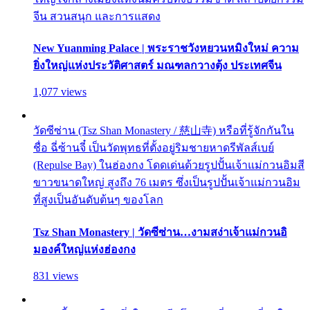
จีน สวนสนุก และการแสดง
New Yuanming Palace | พระราชวังหยวนหมิงใหม่ ความ
ยิ่งใหญ่แห่งประวัติศาสตร์ มณฑลกวางตุ้ง ประเทศจีน
1,077 views
วัดซีซ่าน (Tsz Shan Monastery / 慈山寺) หรือที่รู้จักกันใน
ชื่อ ฉี่ซ้านจี๋ เป็นวัดพุทธที่ตั้งอยู่ริมชายหาดรีพัลส์เบย์
(Repulse Bay) ในฮ่องกง โดดเด่นด้วยรูปปั้นเจ้าแม่กวนอิมสี
ขาวขนาดใหญ่ สูงถึง 76 เมตร ซึ่งเป็นรูปปั้นเจ้าแม่กวนอิม
ที่สูงเป็นอันดับต้นๆ ของโลก
Tsz Shan Monastery | วัดซีซ่าน…งามสง่าเจ้าแม่กวนอิ
มองค์ใหญ่แห่งฮ่องกง
831 views