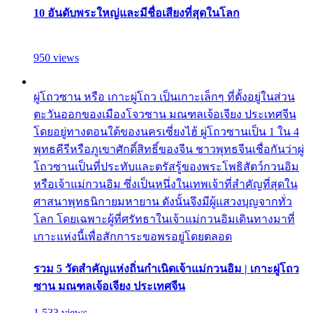
10 อันดับพระใหญ่และมีชื่อเสียงที่สุดในโลก
950 views
ผู่โถวซาน หรือ เกาะผู่โถว เป็นเกาะเล็กๆ ที่ตั้งอยู่ในส่วน
ตะวันออกของเมืองโจวซาน มณฑลเจ้อเจียง ประเทศจีน
โดยอยู่ทางตอนใต้ของนครเซี่ยงไฮ้ ผู่โถวซานเป็น 1 ใน 4
พุทธคีรีหรือภูเขาศักดิ์สิทธิ์ของจีน ชาวพุทธจีนเชื่อกันว่าผู่
โถวซานเป็นที่ประทับและตรัสรู้ของพระโพธิสัตว์กวนอิม
หรือเจ้าแม่กวนอิม ซึ่งเป็นหนึ่งในเทพเจ้าที่สำคัญที่สุดใน
ศาสนาพุทธนิกายมหายาน ดังนั้นจึงมีผู้แสวงบุญจากทั่ว
โลก โดยเฉพาะผู้ที่ศรัทธาในเจ้าแม่กวนอิมเดินทางมาที่
เกาะแห่งนี้เพื่อสักการะขอพรอยู่โดยตลอด
รวม 5 วัดสำคัญแห่งถิ่นกำเนิดเจ้าแม่กวนอิม | เกาะผู่โถว
ซาน มณฑลเจ้อเจียง ประเทศจีน
1,533 views