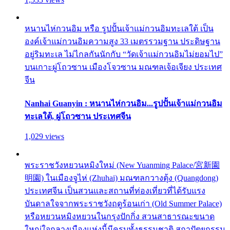
หนานไห่กวนอิม หรือ รูปปั้นเจ้าแม่กวนอิมทะเลใต้ เป็น
องค์เจ้าแม่กวนอิมความสูง 33 เมตรรวมฐาน ประดิษฐาน
อยู่ริมทะเล ไม่ไกลกันนักกับ “วัดเจ้าแม่กวนอิมไม่ยอมไป”
บนเกาะผู่โถวซาน เมืองโจวซาน มณฑลเจ้อเจียง ประเทศ
จีน
Nanhai Guanyin : หนานไห่กวนอิม...รูปปั้นเจ้าแม่กวนอิม
ทะเลใต้, ผู่โถวซาน ประเทศจีน
1,029 views
พระราชวังหยวนหมิงใหม่ (New Yuanming Palace/宮新園
明園) ในเมืองจูไห่ (Zhuhai) มณฑลกวางตุ้ง (Quangdong)
ประเทศจีน เป็นสวนและสถานที่ท่องเที่ยวที่ได้รับแรง
บันดาลใจจากพระราชวังฤดูร้อนเก่า (Old Summer Palace)
หรือหยวนหมิงหยวนในกรุงปักกิ่ง สวนสาธารณะขนาด
ใหญ่ใจกลางเมืองแห่งนี้มีครบทั้งธรรมชาติ สถาปัตยกรรม