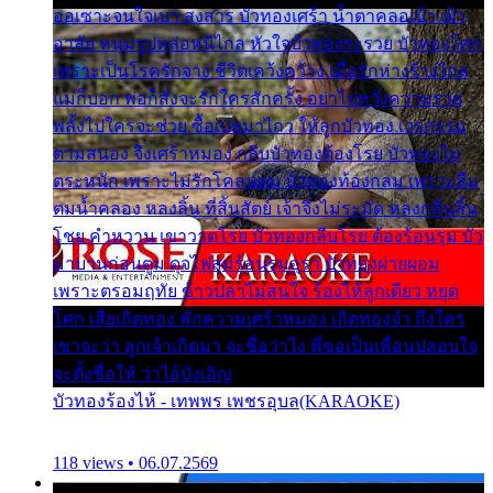
ออเซาะจนใจเบา สงสาร บัวทองเศร้า น้ำตาคลอเบ้า เฝ้า
อาลัย หนุ่มรูปหล่อหนีไกล หัวใจบัวทองระรวย บัวทองโศก
เพราะเป็นโรครักจาง ชีวิตเคว้งคว้าง เมื่อรักห่างร้างไกล
แม่ก็บอก พ่อก็สั่งจะรักใครสักครั้ง อย่าไปหวังความรวย
พลั้งไปใครจะช่วย ซื้อเปลมาไกว ให้ลูกบัวทอง เวรกรรม
ตามสนอง จึงเศร้าหมอง กลีบบัวทองต้องโรย บัวทองไม่
ตระหนัก เพราะไม่รักโคลนตม บัวทองท้องกลม เพราะลืม
ตมน้ำคลอง หลงลิ้น ที่สิ้นสัตย์ เจ้าจึงไม่ระมัด หลงกลิ่นลิ้น
โชย คำหวาน เขาวาดโรย บัวทองกลีบโรย ต้องร้อนรุม บัว
มาบานก่อนตูม ดุจไฟสุมร้อนรุมอุรา บัวทองผ่ายผอม
เพราะตรอมฤทัย ข้าวปลาไม่สนใจ ร้องไห้ลูกเดียว หยุด
โศก เสียเถิดทอง พักความเศร้าหมอง เถิดทองจ๋า ถึงใคร
เขาจะว่า ลูกเจ้าเกิดมา จะชื่อว่าไง พี่ขอเป็นเพื่อนปลอบใจ
จะตั้งชื่อให้ ว่าไอ้บังเอิญ
บัวทองร้องไห้ - เทพพร เพชรอุบล(KARAOKE)
118 views • 06.07.2569