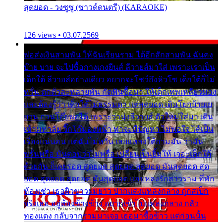
สุดยอด - วงซูซู (ซาวด์ดนตรี) (KARAOKE)
126 views • 03.07.2569
พ่อส่งเงินสามพัน ให้ฉันเรียนราม ได้อีกสักสามพัน ฉันคง
บ๊าย บาย จะไปซื้อกางเกงยีนส์ ลีวายส์มาใส่ เพราะเราเป็น
เด็กใต้ ลีวายส์อย่างเดียว อยากจะโชว์ถึงหิวโซ เด็กใต้ก็ไม่
หวั่น ตกตัวละหลายพัน กัดฟันซื้อมา ให้เด็กเทพเหลียวมอง
และต้องรู้ว่า เด็กใต้ไม่ธรรมดา แต่สุดยอด เดินโยกย้ายเย
ยวน กวนโอ๊ยพอได้ เพราะว่านุ่งลีวายส์ ตัวใหม่ใส่มา เดิน
เข้ามหาลัย จิ๊กโก๊มองหน้า ท่าจะมีปัญหา ไม่พอใจ ได้เป็น
เรื่องแน่นอน แต่ฉันไม่หวั่น เลยแหลงใต้ถามมัน ว่ามัน
พรั่นพรือ มันตอบว่าไม่พรื่อ เปลี่ยนเป็นยิ้มให้ เจอะเด็กใต้
ด้วยกัน ก็เลยรอด สุดยอด สุดยอด สุดยอด มันสุดยอด สุด
ยอด สุดยอด สุดยอด มันสุดยอด แอบหลงรักสาวราม ที่พัก
ห้องเช่า เธอผิวขาวผมยาว ปากแดงแหลงกลาง ถูกสเป็ก
จริงเธอ อยู่ห้องข้างข้าง อยากเข้าไปแหลงกลาง กลัว
ทองแดง กลับจากรามมาเจอ เธอมาซื้อข้าว แต่ก่อนนั้น