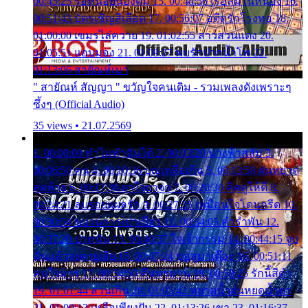
00:45:25 รอหน่อยน้องติ๋ม 15. 00:48:56 เรือล่มในหนอง 16.
00:51:43 บัตรเชิญสีเลือด 17. 00:56:07 อดีตรักโรงทอ 18.
01:00:00 เขมรไล่ควาย 19. 01:02:55 สาวสวนแตง 20.
01:05:51 แอบมอง 21. 01:09:27 พบรักปากน้ำโพ 22.
01:13:06 สายัณห์เมา
" สายัณห์ สัญญา " ขวัญใจคนเดิม - รวมเพลงดังเพราะๆ
ซึ้งๆ (Official Audio)
35 views • 21.07.2569
1. 00:00:00 ทำไมทำฉันได้ 2. 00:03:20 นางฟ้าสลัม 3.
00:06:50 คน 4. 00:10:36 บุญเหลือเกิน 5. 00:13:58 ฝนหยาด
สุดท้าย 6. 00:17:30 ยาใจยาจก 7. 00:20:30 คิดดูให้ดี 8.
00:24:21 ลบรอยแผลรัก 9. 00:27:35 เหมือนใจโดนกรีด 10.
00:30:54 ขบวนการเปาเปียว 11. 00:34:05 คำรำพัน 12.
00:37:20 ปาหนัน 13. 00:40:37 ใจเจ้ากรรม 14. 00:44:15 จูบ
ฉันแล้วจงตายเสีย 15. 00:47:24 ขอสูมาเต๊อะ 16. 00:51:11
คนใจมาร 17. 00:54:50 คืนทรมาน 18. 00:58:25 รักนี้สีดำ
19. 01:01:44 ส่วนเกิน 20. 01:05:42 หยาดน้ำฝนหยดน้ำตา
21. 01:09:13 เหลือเพียงฝัน 22. 01:13:26 เขา 23. 01:16:37