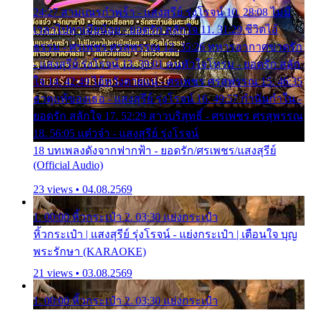
24:27 สามเณรกำพร้า - แสงสุรีย์ รุ่งโรจน์ 10. 28:08 ไม่มี
เวลาไปหาเมียน้อย - ยอดรัก สลักใจ 11. 31:29 ชีวิตไอ้
ธรรม - ศรเพชร ศรสุพรรณ 12. 35:26 ทหารอากาศขาดรัก
- แสงสุรีย์ รุ่งโรจน์ 13. 39:01 คนหัวใจโทรม - ยอดรัก สลัก
ใจ 14. 42:49 ไอ้หวังตายแน่ - ศรเพชร ศรสุพรรณ 15. 46:35
ธาตุแท้ของเธอ - แสงสุรีย์ รุ่งโรจน์ 16. 49:57 กำนันกำใน -
ยอดรัก สลักใจ 17. 52:29 สาวบริสุทธิ์ - ศรเพชร ศรสุพรรณ
18. 56:05 แต๋วจ๋า - แสงสุรีย์ รุ่งโรจน์
18 บทเพลงดังจากฟากฟ้า - ยอดรัก/ศรเพชร/แสงสุรีย์
(Official Audio)
23 views • 04.08.2569
1. 00:00 หิ้วกระเป๋า 2. 03:30 แย่งกระเป๋า
หิ้วกระเป๋า | แสงสุรีย์ รุ่งโรจน์ - แย่งกระเป๋า | เตือนใจ บุญ
พระรักษา (KARAOKE)
21 views • 03.08.2569
1. 00:00 หิ้วกระเป๋า 2. 03:30 แย่งกระเป๋า