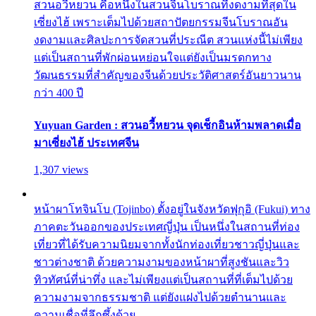
สวนอวี้หยวน คือหนึ่งในสวนจีนโบราณที่งดงามที่สุดใน
เซี่ยงไฮ้ เพราะเต็มไปด้วยสถาปัตยกรรมจีนโบราณอัน
งดงามและศิลปะการจัดสวนที่ประณีต สวนแห่งนี้ไม่เพียง
แต่เป็นสถานที่พักผ่อนหย่อนใจแต่ยังเป็นมรดกทาง
วัฒนธรรมที่สำคัญของจีนด้วยประวัติศาสตร์อันยาวนาน
กว่า 400 ปี
Yuyuan Garden : สวนอวี้หยวน จุดเช็กอินห้ามพลาดเมื่อ
มาเซี่ยงไฮ้ ประเทศจีน
1,307 views
หน้าผาโทจินโบ (Tojinbo) ตั้งอยู่ในจังหวัดฟุกุอิ (Fukui) ทาง
ภาคตะวันออกของประเทศญี่ปุ่น เป็นหนึ่งในสถานที่ท่อง
เที่ยวที่ได้รับความนิยมจากทั้งนักท่องเที่ยวชาวญี่ปุ่นและ
ชาวต่างชาติ ด้วยความงามของหน้าผาที่สูงชันและวิว
ทิวทัศน์ที่น่าทึ่ง และไม่เพียงแต่เป็นสถานที่ที่เต็มไปด้วย
ความงามจากธรรมชาติ แต่ยังแฝงไปด้วยตำนานและ
ความเชื่อที่ลึกซึ้งด้วย