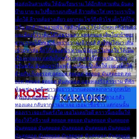
พ่อส่งเงินสามพัน ให้ฉันเรียนราม ได้อีกสักสามพัน ฉันคง
บ๊าย บาย จะไปซื้อกางเกงยีนส์ ลีวายส์มาใส่ เพราะเราเป็น
เด็กใต้ ลีวายส์อย่างเดียว อยากจะโชว์ถึงหิวโซ เด็กใต้ก็ไม่
หวั่น ตกตัวละหลายพัน กัดฟันซื้อมา ให้เด็กเทพเหลียวมอง
และต้องรู้ว่า เด็กใต้ไม่ธรรมดา แต่สุดยอด เดินโยกย้ายเย
ยวน กวนโอ๊ยพอได้ เพราะว่านุ่งลีวายส์ ตัวใหม่ใส่มา เดิน
เข้ามหาลัย จิ๊กโก๊มองหน้า ท่าจะมีปัญหา ไม่พอใจ ได้เป็น
เรื่องแน่นอน แต่ฉันไม่หวั่น เลยแหลงใต้ถามมัน ว่ามัน
พรั่นพรือ มันตอบว่าไม่พรื่อ เปลี่ยนเป็นยิ้มให้ เจอะเด็กใต้
ด้วยกัน ก็เลยรอด สุดยอด สุดยอด สุดยอด มันสุดยอด สุด
ยอด สุดยอด สุดยอด มันสุดยอด แอบหลงรักสาวราม ที่พัก
ห้องเช่า เธอผิวขาวผมยาว ปากแดงแหลงกลาง ถูกสเป็ก
จริงเธอ อยู่ห้องข้างข้าง อยากเข้าไปแหลงกลาง กลัว
ทองแดง กลับจากรามมาเจอ เธอมาซื้อข้าว แต่ก่อนนั้น
สองเรา เจอะกันครั้งใด เธอไม่เคยไยดี คราวนี้เธอยิ้มให้
ต้องให้ใส่ลีวายส์ สุดยอด สุดยอด มันสุดยอด มันสุดยอด
มันสุดยอด มันสุดยอด มันสุดยอด มันสุดยอด มันสุดยอด
มันสุดยอด มันสุดยอด มันสุดยอด มันสุดยอด มันสุดยอด