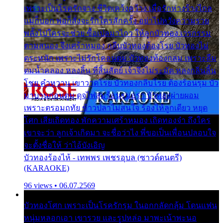
เพราะเป็นโรครักจาง ชีวิตเคว้งคว้าง เมื่อรักห่างร้างไกล
แม่ก็บอก พ่อก็สั่งจะรักใครสักครั้ง อย่าไปหวังความรวย
พลั้งไปใครจะช่วย ซื้อเปลมาไกว ให้ลูกบัวทอง เวรกรรม
ตามสนอง จึงเศร้าหมอง กลีบบัวทองต้องโรย บัวทองไม่
ตระหนัก เพราะไม่รักโคลนตม บัวทองท้องกลม เพราะลืม
ตมน้ำคลอง หลงลิ้น ที่สิ้นสัตย์ เจ้าจึงไม่ระมัด หลงกลิ่นลิ้น
โชย คำหวาน เขาวาดโรย บัวทองกลีบโรย ต้องร้อนรุม บัว
มาบานก่อนตูม ดุจไฟสุมร้อนรุมอุรา บัวทองผ่ายผอม
เพราะตรอมฤทัย ข้าวปลาไม่สนใจ ร้องไห้ลูกเดียว หยุด
โศก เสียเถิดทอง พักความเศร้าหมอง เถิดทองจ๋า ถึงใคร
เขาจะว่า ลูกเจ้าเกิดมา จะชื่อว่าไง พี่ขอเป็นเพื่อนปลอบใจ
จะตั้งชื่อให้ ว่าไอ้บังเอิญ
บัวทองร้องไห้ - เทพพร เพชรอุบล (ซาวด์ดนตรี)
(KARAOKE)
96 views • 06.07.2569
บัวทองโศก เพราะเป็นโรครักรุม ในอกกลัดกลุ้ม โดนแฟน
หนุ่มหลอกเอา เขารวย และรูปหล่อ มาพะเน้าพะนอ