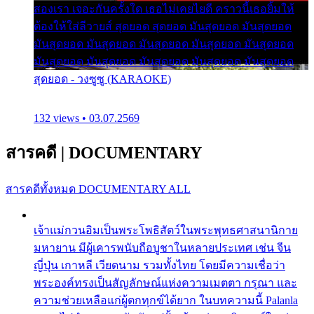
สองเรา เจอะกันครั้งใด เธอไม่เคยไยดี คราวนี้เธอยิ้มให้
ต้องให้ใส่ลีวายส์ สุดยอด สุดยอด มันสุดยอด มันสุดยอด
มันสุดยอด มันสุดยอด มันสุดยอด มันสุดยอด มันสุดยอด
มันสุดยอด มันสุดยอด มันสุดยอด มันสุดยอด มันสุดยอด
สุดยอด - วงซูซู (KARAOKE)
132 views • 03.07.2569
สารคดี
|
DOCUMENTARY
สารคดีทั้งหมด
DOCUMENTARY ALL
เจ้าแม่กวนอิมเป็นพระโพธิสัตว์ในพระพุทธศาสนานิกาย
มหายาน มีผู้เคารพนับถือบูชาในหลายประเทศ เช่น จีน
ญี่ปุ่น เกาหลี เวียดนาม รวมทั้งไทย โดยมีความเชื่อว่า
พระองค์ทรงเป็นสัญลักษณ์แห่งความเมตตา กรุณา และ
ความช่วยเหลือแก่ผู้ตกทุกข์ได้ยาก ในบทความนี้ Palanla