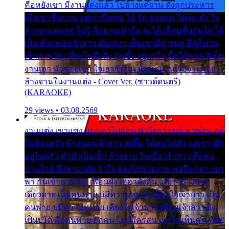
คือหยังเขา มีงานแต่งแล้ว ไปล้างแต่จาน ดั่งถูกประหาร
เมื่อเขาชื่นบาน แต่เราขื่นขม โอ้ รัก ลอยลม ไม่สม ดัง ใจ
ล้างจานคอยคู่ ไม่รู้ อีกนานเท่าใด จะได้ เลื่อนขั้นบันได ได้
เป็น ตำแหน่งเจ้าสาว มันเหงา เห็นเขามีคู่ ซมดู มีคู่ก็ม่วน
เข้าพาขวัญ เสียงโห่ตึงตึง มันซึ้ง อยู่แก่ใจ มื้อใด๋หนอ สิเป็น
งานเฮา มัวซอยเขา ใจเฮาซิด้าน มันทรมาน จับจาน เอย…
ล้างจานในงานแต่ง - Cover Ver. (ซาวด์ดนตรี)
(KARAOKE)
29 views • 03.08.2569
งานแต่ง เขาแซง แย่งเอาไปก่อน หัวใจอาวรณ์ มาซ่อน อยู่
ในห้องครัว ข้างนอกเจ้าสาว ส่งยิ้ม ให้คนไปทั่ว แต่เรา เฝ้า
อยู่ในครัว ทำตัวเป็นเด็ก ล้างจาน ในเมื่อ เจ้าสาว คือคน
บ้านใกล้ พึ่งพาอาศัย จำใจ ต้องไปช่วยงาน พอถึงเวลา เขา
พา กันเข้าพาขวัญ เพื่อนฝูง เฮฮาดังลั่น แต่เราล้างจาน
เดียวดาย เป็นคนพ่าย บ่มีความหมาย เคียงใจเจ้าบ่าว เป็น
คนพ่าย บ่มีความหมาย เคียงใจเจ้าบ่าว เพื่อนเจ้าสาว ยัง
เป็นบ่ได้ คือคนพ่าย ฮักคน ไม่มีใครสน เขาไม่เห็นคน ที่อยู่