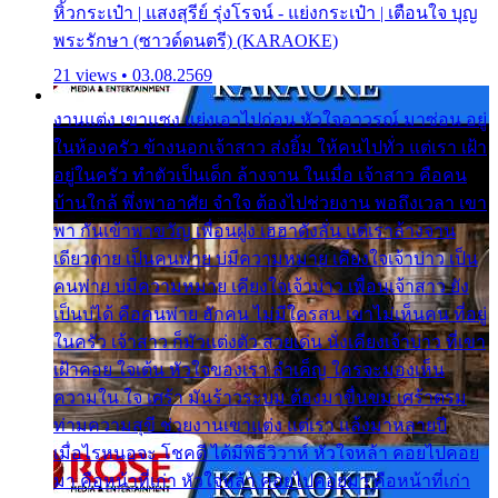
หิ้วกระเป๋า | แสงสุรีย์ รุ่งโรจน์ - แย่งกระเป๋า | เตือนใจ บุญ
พระรักษา (ซาวด์ดนตรี) (KARAOKE)
21 views • 03.08.2569
งานแต่ง เขาแซง แย่งเอาไปก่อน หัวใจอาวรณ์ มาซ่อน อยู่
ในห้องครัว ข้างนอกเจ้าสาว ส่งยิ้ม ให้คนไปทั่ว แต่เรา เฝ้า
อยู่ในครัว ทำตัวเป็นเด็ก ล้างจาน ในเมื่อ เจ้าสาว คือคน
บ้านใกล้ พึ่งพาอาศัย จำใจ ต้องไปช่วยงาน พอถึงเวลา เขา
พา กันเข้าพาขวัญ เพื่อนฝูง เฮฮาดังลั่น แต่เราล้างจาน
เดียวดาย เป็นคนพ่าย บ่มีความหมาย เคียงใจเจ้าบ่าว เป็น
คนพ่าย บ่มีความหมาย เคียงใจเจ้าบ่าว เพื่อนเจ้าสาว ยัง
เป็นบ่ได้ คือคนพ่าย ฮักคน ไม่มีใครสน เขาไม่เห็นคน ที่อยู่
ในครัว เจ้าสาว ก็มัวแต่งตัว สวยเด่น นั่งเคียงเจ้าบ่าว ที่เขา
เฝ้าคอย ใจเต้น หัวใจของเรา ลำเค็ญ ใครจะมองเห็น
ความใน ใจ เศร้า มันร้าวระบม ต้องมาขื่นขม เศร้าตรม
ท่ามความสุขี ช่วยงานเขาแต่ง แต่เรา แล้งมาหลายปี
เมื่อไรหนอจะ โชคดี ได้มีพิธีวิวาห์ หัวใจหล้า คอยไปคอย
มา คือหน้าที่เก่า หัวใจหล้า คอยไปคอยมา คือหน้าที่เก่า