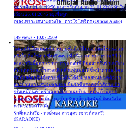
ขอรักคืน 24. 01:19:56 คนเรารักกันยาก 25. 01:23:06 หัวใจ
เถื่อน 26. 01:26:45 อยู่เพื่อลูก
เพลงเพราะเสนาะดวงใจ - ดาวใจ ไพจิตร (Official Audio)
149 views • 10.07.2569
ไม่เคยรักใครแน่หรือ อยากเชื่อถือก็ไม่กล้า ติ๋มใช่คนสวย
ตรึงใจ ติ๋มใช่งามซึ้งตรึงตรา พี่หรือจะมาหมายร่วมชีวี ก็
คนเขาลืออื้อฉาว ว่าสาวๆรุมตอมพี่ ติ๋มอยากรับรักเหมือน
กัน แต่หวั่นจะช้ำดวงฤดี กลัวแฟนของพี่ชี้หน้าด่าทอ ก็คน
ชื่อต๋อยต้อยตุ้มตุ๋ยต่าย พี่ยังลืมได้ง่ายๆเลยหนอ แค่ตัวเรา
สาวบ้านนา แสนจะซอมซ่อ ขืนรักขืนรอคงช้ำสักวัน ถ้า
จริงเหมือนคำพร่ำเฉลย พี่อย่าเฉยรีบมาหมั้น ถ้าพี่สู่ขอ
ตามธรรมเนียม ติ๋มจะเตรียมรับเกลียวสัมพันธ์ ผิดหวังไม่
หวั่นขอยอมได้เคียง
รักติ๋มแน่หรือ - หงษ์ทอง ดาวอุดร (ซาวด์ดนตรี)
(KARAOKE)