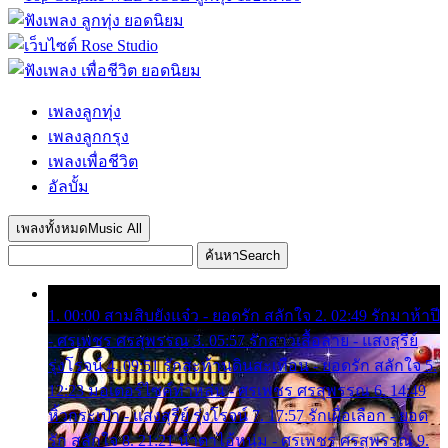
เพลงลูกทุ่ง
เพลงลูกกรุง
เพลงเพื่อชีวิต
อัลบั้ม
เพลงทั้งหมด
Music All
ค้นหา
Search
1. 00:00 สามสิบยังแจ๋ว - ยอดรัก สลักใจ 2. 02:49 รักมาห้าปี
- ศรเพชร ศรสุพรรณ 3. 05:57 รักสาวเสื้อลาย - แสงสุรีย์
รุ่งโรจน์ 4. 09:51 รักสะท้านดินสะเทือน - ยอดรัก สลักใจ 5.
12:23 มอเตอร์ไซค์ทำหล่น - ศรเพชร ศรสุพรรณ 6. 14:49
หิ้วกระเป๋า - แสงสุรีย์ รุ่งโรจน์ 7. 17:57 รักเผื่อเลือก - ยอด
รัก สลักใจ 8. 21:21 น้ำตาไอ้หนุ่ม - ศรเพชร ศรสุพรรณ 9.