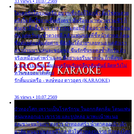
33 views • 10.07.2569
ไม่เคยรักใครแน่หรือ อยากเชื่อถือก็ไม่กล้า ติ๋มใช่คนสวย
ตรึงใจ ติ๋มใช่งามซึ้งตรึงตรา พี่หรือจะมาหมายร่วมชีวี ก็
คนเขาลืออื้อฉาว ว่าสาวๆรุมตอมพี่ ติ๋มอยากรับรักเหมือน
กัน แต่หวั่นจะช้ำดวงฤดี กลัวแฟนของพี่ชี้หน้าด่าทอ ก็คน
ชื่อต๋อยต้อยตุ้มตุ๋ยต่าย พี่ยังลืมได้ง่ายๆเลยหนอ แค่ตัวเรา
สาวบ้านนา แสนจะซอมซ่อ ขืนรักขืนรอคงช้ำสักวัน ถ้า
จริงเหมือนคำพร่ำเฉลย พี่อย่าเฉยรีบมาหมั้น ถ้าพี่สู่ขอ
ตามธรรมเนียม ติ๋มจะเตรียมรับเกลียวสัมพันธ์ ผิดหวังไม่
หวั่นขอยอมได้เคียง
รักติ๋มแน่หรือ - หงษ์ทอง ดาวอุดร (KARAOKE)
36 views • 10.07.2569
บัวทองโศก เพราะเป็นโรครักรุม ในอกกลัดกลุ้ม โดนแฟน
หนุ่มหลอกเอา เขารวย และรูปหล่อ มาพะเน้าพะนอ
ออเซาะจนใจเบา สงสาร บัวทองเศร้า น้ำตาคลอเบ้า เฝ้า
อาลัย หนุ่มรูปหล่อหนีไกล หัวใจบัวทองระรวย บัวทองโศก