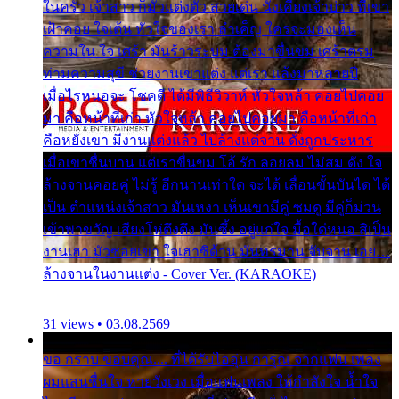
ในครัว เจ้าสาว ก็มัวแต่งตัว สวยเด่น นั่งเคียงเจ้าบ่าว ที่เขา
เฝ้าคอย ใจเต้น หัวใจของเรา ลำเค็ญ ใครจะมองเห็น
ความใน ใจ เศร้า มันร้าวระบม ต้องมาขื่นขม เศร้าตรม
ท่ามความสุขี ช่วยงานเขาแต่ง แต่เรา แล้งมาหลายปี
เมื่อไรหนอจะ โชคดี ได้มีพิธีวิวาห์ หัวใจหล้า คอยไปคอย
มา คือหน้าที่เก่า หัวใจหล้า คอยไปคอยมา คือหน้าที่เก่า
คือหยังเขา มีงานแต่งแล้ว ไปล้างแต่จาน ดั่งถูกประหาร
เมื่อเขาชื่นบาน แต่เราขื่นขม โอ้ รัก ลอยลม ไม่สม ดัง ใจ
ล้างจานคอยคู่ ไม่รู้ อีกนานเท่าใด จะได้ เลื่อนขั้นบันได ได้
เป็น ตำแหน่งเจ้าสาว มันเหงา เห็นเขามีคู่ ซมดู มีคู่ก็ม่วน
เข้าพาขวัญ เสียงโห่ตึงตึง มันซึ้ง อยู่แก่ใจ มื้อใด๋หนอ สิเป็น
งานเฮา มัวซอยเขา ใจเฮาซิด้าน มันทรมาน จับจาน เอย…
ล้างจานในงานแต่ง - Cover Ver. (KARAOKE)
31 views • 03.08.2569
ขอ กราบ ขอบคุณ.... ที่ได้รับไออุ่น การุณ จากแฟน เพลง
ผมแสนชื่นใจ หายวังเวง เมื่อแฟนเพลง ให้กำลังใจ น้ำใจ