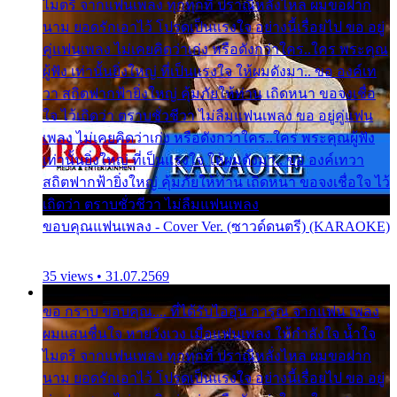
ไมตรี จากแฟนเพลง ทุกทุกที่ ปราณีหลั่งไหล ผมขอฝาก
นาม ยอดรักเอาไว้ โปรดเป็นแรงใจ อย่างนี้เรื่อยไป ขอ อยู่
คู่แฟนเพลง ไม่เคยคิดว่าเก่ง หรือดังกว่าใคร..ใคร พระคุณ
ผู้ฟัง เท่านั้นยิ่งใหญ่ ที่เป็นแรงใจ ให้ผมดังมา.. ขอ องค์เท
วา สถิตฟากฟ้ายิ่งใหญ่ คุ้มภัยให้ท่าน เถิดหนา ขอจงเชื่อ
ใจ ไว้เถิดว่า ตราบชั่วชีวา ไม่ลืมแฟนเพลง ขอ อยู่คู่แฟน
เพลง ไม่เคยคิดว่าเก่ง หรือดังกว่าใคร..ใคร พระคุณผู้ฟัง
เท่านั้นยิ่งใหญ่ ที่เป็นแรงใจ ให้ผมดังมา.. ขอ องค์เทวา
สถิตฟากฟ้ายิ่งใหญ่ คุ้มภัยให้ท่าน เถิดหนา ขอจงเชื่อใจ ไว้
เถิดว่า ตราบชั่วชีวา ไม่ลืมแฟนเพลง
ขอบคุณแฟนเพลง - Cover Ver. (ซาวด์ดนตรี) (KARAOKE)
35 views • 31.07.2569
ขอ กราบ ขอบคุณ.... ที่ได้รับไออุ่น การุณ จากแฟน เพลง
ผมแสนชื่นใจ หายวังเวง เมื่อแฟนเพลง ให้กำลังใจ น้ำใจ
ไมตรี จากแฟนเพลง ทุกทุกที่ ปราณีหลั่งไหล ผมขอฝาก
นาม ยอดรักเอาไว้ โปรดเป็นแรงใจ อย่างนี้เรื่อยไป ขอ อยู่