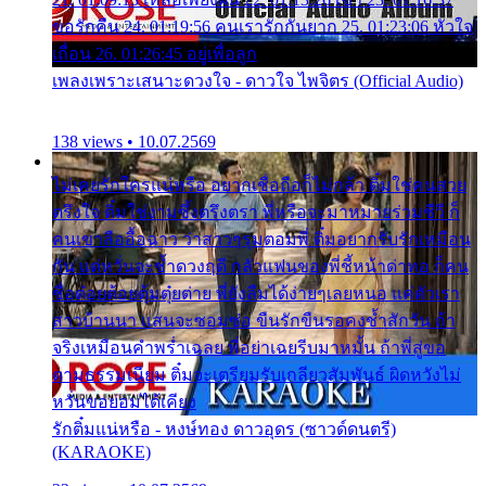
ขอรักคืน 24. 01:19:56 คนเรารักกันยาก 25. 01:23:06 หัวใจ
เถื่อน 26. 01:26:45 อยู่เพื่อลูก
เพลงเพราะเสนาะดวงใจ - ดาวใจ ไพจิตร (Official Audio)
138 views • 10.07.2569
ไม่เคยรักใครแน่หรือ อยากเชื่อถือก็ไม่กล้า ติ๋มใช่คนสวย
ตรึงใจ ติ๋มใช่งามซึ้งตรึงตรา พี่หรือจะมาหมายร่วมชีวี ก็
คนเขาลืออื้อฉาว ว่าสาวๆรุมตอมพี่ ติ๋มอยากรับรักเหมือน
กัน แต่หวั่นจะช้ำดวงฤดี กลัวแฟนของพี่ชี้หน้าด่าทอ ก็คน
ชื่อต๋อยต้อยตุ้มตุ๋ยต่าย พี่ยังลืมได้ง่ายๆเลยหนอ แค่ตัวเรา
สาวบ้านนา แสนจะซอมซ่อ ขืนรักขืนรอคงช้ำสักวัน ถ้า
จริงเหมือนคำพร่ำเฉลย พี่อย่าเฉยรีบมาหมั้น ถ้าพี่สู่ขอ
ตามธรรมเนียม ติ๋มจะเตรียมรับเกลียวสัมพันธ์ ผิดหวังไม่
หวั่นขอยอมได้เคียง
รักติ๋มแน่หรือ - หงษ์ทอง ดาวอุดร (ซาวด์ดนตรี)
(KARAOKE)