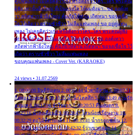
คู่แฟนเพลง ไม่เคยคิดว่าเก่ง หรือดังกว่าใคร..ใคร พระคุณ
ผู้ฟัง เท่านั้นยิ่งใหญ่ ที่เป็นแรงใจ ให้ผมดังมา.. ขอ องค์เท
วา สถิตฟากฟ้ายิ่งใหญ่ คุ้มภัยให้ท่าน เถิดหนา ขอจงเชื่อ
ใจ ไว้เถิดว่า ตราบชั่วชีวา ไม่ลืมแฟนเพลง ขอ อยู่คู่แฟน
เพลง ไม่เคยคิดว่าเก่ง หรือดังกว่าใคร..ใคร พระคุณผู้ฟัง
เท่านั้นยิ่งใหญ่ ที่เป็นแรงใจ ให้ผมดังมา.. ขอ องค์เทวา
สถิตฟากฟ้ายิ่งใหญ่ คุ้มภัยให้ท่าน เถิดหนา ขอจงเชื่อใจ ไว้
เถิดว่า ตราบชั่วชีวา ไม่ลืมแฟนเพลง
ขอบคุณแฟนเพลง - Cover Ver. (KARAOKE)
24 views • 31.07.2569
1. 00:00:00 ยินดีรับเดน 2. 00:03:44 น้ำตาอีสาน 3. 00:07:51
กิ่งทองใบหยก 4. 00:10:35 น้ำนิ่งไหลลึก 5. 00:13:49 ลานรัก
ลานเท 6. 00:17:06 จำใจจาก 7. 00:20:53 คืนฝนตก 8.
00:25:16 น้ำลงเดือนยี่ 9. 00:28:47 โสนน้อยเรือนงาม 10.
00:32:29 ตอไม้ที่ตายแล้ว 11. 00:35:41 น้ำกรดแช่เย็น 12.
00:39:08 อยากฟังซ้ำ 13. 00:42:32 รู้ว่าเขาหลอก 14.