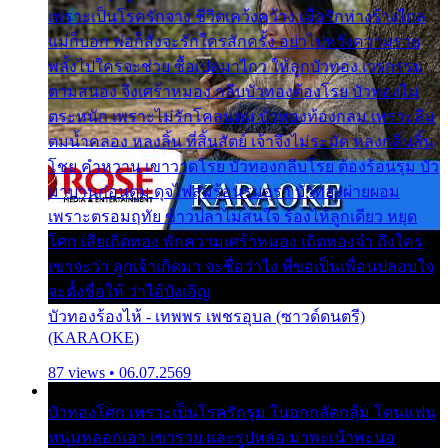
เพราะเป็นโรครักจาง ชีวิตเคว้งคว้าง เมื่อรักห่างร้างไกล
แม่ก็บอก พ่อก็สั่งจะรักใครสักครั้ง อย่าไปหวังความรวย
พลั้งไปใครจะช่วย ซื้อเปลมาไกว ให้ลูกบัวทอง เวรกรรม
ตามสนอง จึงเศร้าหมอง กลีบบัวทองต้องโรย บัวทองไม่
ตระหนัก เพราะไม่รักโคลนตม บัวทองท้องกลม เพราะลืม
ตมน้ำคลอง หลงลิ้น ที่สิ้นสัตย์ เจ้าจึงไม่ระมัด หลงกลิ่นลิ้น
โชย คำหวาน เขาวาดโรย บัวทองกลีบโรย ต้องร้อนรุม บัว
มาบานก่อนตูม ดุจไฟสุมร้อนรุมอุรา บัวทองผ่ายผอม
เพราะตรอมฤทัย ข้าวปลาไม่สนใจ ร้องไห้ลูกเดียว หยุด
โศก เสียเถิดทอง พักความเศร้าหมอง เถิดทองจ๋า ถึงใคร
เขาจะว่า ลูกเจ้าเกิดมา จะชื่อว่าไง พี่ขอเป็นเพื่อนปลอบใจ
จะตั้งชื่อให้ ว่าไอ้บังเอิญ
บัวทองร้องไห้ - เทพพร เพชรอุบล (ซาวด์ดนตรี)
(KARAOKE)
87 views • 06.07.2569
บัวทองโศก เพราะเป็นโรครักรุม ในอกกลัดกลุ้ม โดนแฟน
หนุ่มหลอกเอา เขารวย และรูปหล่อ มาพะเน้าพะนอ