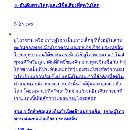
10 อันดับพระใหญ่และมีชื่อเสียงที่สุดในโลก
942 views
ผู่โถวซาน หรือ เกาะผู่โถว เป็นเกาะเล็กๆ ที่ตั้งอยู่ในส่วน
ตะวันออกของเมืองโจวซาน มณฑลเจ้อเจียง ประเทศจีน
โดยอยู่ทางตอนใต้ของนครเซี่ยงไฮ้ ผู่โถวซานเป็น 1 ใน 4
พุทธคีรีหรือภูเขาศักดิ์สิทธิ์ของจีน ชาวพุทธจีนเชื่อกันว่าผู่
โถวซานเป็นที่ประทับและตรัสรู้ของพระโพธิสัตว์กวนอิม
หรือเจ้าแม่กวนอิม ซึ่งเป็นหนึ่งในเทพเจ้าที่สำคัญที่สุดใน
ศาสนาพุทธนิกายมหายาน ดังนั้นจึงมีผู้แสวงบุญจากทั่ว
โลก โดยเฉพาะผู้ที่ศรัทธาในเจ้าแม่กวนอิมเดินทางมาที่
เกาะแห่งนี้เพื่อสักการะขอพรอยู่โดยตลอด
รวม 5 วัดสำคัญแห่งถิ่นกำเนิดเจ้าแม่กวนอิม | เกาะผู่โถว
ซาน มณฑลเจ้อเจียง ประเทศจีน
1,525 views