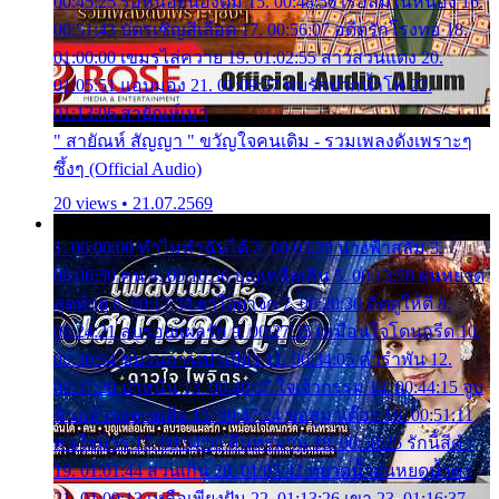
00:45:25 รอหน่อยน้องติ๋ม 15. 00:48:56 เรือล่มในหนอง 16.
00:51:43 บัตรเชิญสีเลือด 17. 00:56:07 อดีตรักโรงทอ 18.
01:00:00 เขมรไล่ควาย 19. 01:02:55 สาวสวนแตง 20.
01:05:51 แอบมอง 21. 01:09:27 พบรักปากน้ำโพ 22.
01:13:06 สายัณห์เมา
" สายัณห์ สัญญา " ขวัญใจคนเดิม - รวมเพลงดังเพราะๆ
ซึ้งๆ (Official Audio)
20 views • 21.07.2569
1. 00:00:00 ทำไมทำฉันได้ 2. 00:03:20 นางฟ้าสลัม 3.
00:06:50 คน 4. 00:10:36 บุญเหลือเกิน 5. 00:13:58 ฝนหยาด
สุดท้าย 6. 00:17:30 ยาใจยาจก 7. 00:20:30 คิดดูให้ดี 8.
00:24:21 ลบรอยแผลรัก 9. 00:27:35 เหมือนใจโดนกรีด 10.
00:30:54 ขบวนการเปาเปียว 11. 00:34:05 คำรำพัน 12.
00:37:20 ปาหนัน 13. 00:40:37 ใจเจ้ากรรม 14. 00:44:15 จูบ
ฉันแล้วจงตายเสีย 15. 00:47:24 ขอสูมาเต๊อะ 16. 00:51:11
คนใจมาร 17. 00:54:50 คืนทรมาน 18. 00:58:25 รักนี้สีดำ
19. 01:01:44 ส่วนเกิน 20. 01:05:42 หยาดน้ำฝนหยดน้ำตา
21. 01:09:13 เหลือเพียงฝัน 22. 01:13:26 เขา 23. 01:16:37