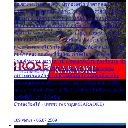
ออเซาะจนใจเบา สงสาร บัวทองเศร้า น้ำตาคลอเบ้า เฝ้า
อาลัย หนุ่มรูปหล่อหนีไกล หัวใจบัวทองระรวย บัวทองโศก
เพราะเป็นโรครักจาง ชีวิตเคว้งคว้าง เมื่อรักห่างร้างไกล
แม่ก็บอก พ่อก็สั่งจะรักใครสักครั้ง อย่าไปหวังความรวย
พลั้งไปใครจะช่วย ซื้อเปลมาไกว ให้ลูกบัวทอง เวรกรรม
ตามสนอง จึงเศร้าหมอง กลีบบัวทองต้องโรย บัวทองไม่
ตระหนัก เพราะไม่รักโคลนตม บัวทองท้องกลม เพราะลืม
ตมน้ำคลอง หลงลิ้น ที่สิ้นสัตย์ เจ้าจึงไม่ระมัด หลงกลิ่นลิ้น
โชย คำหวาน เขาวาดโรย บัวทองกลีบโรย ต้องร้อนรุม บัว
มาบานก่อนตูม ดุจไฟสุมร้อนรุมอุรา บัวทองผ่ายผอม
เพราะตรอมฤทัย ข้าวปลาไม่สนใจ ร้องไห้ลูกเดียว หยุด
โศก เสียเถิดทอง พักความเศร้าหมอง เถิดทองจ๋า ถึงใคร
เขาจะว่า ลูกเจ้าเกิดมา จะชื่อว่าไง พี่ขอเป็นเพื่อนปลอบใจ
จะตั้งชื่อให้ ว่าไอ้บังเอิญ
บัวทองร้องไห้ - เทพพร เพชรอุบล(KARAOKE)
109 views • 06.07.2569