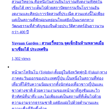
สวนอวี้หยวน คือหนึ่งในสวนจีนโบราณที่งดงามที่สุดใน
เซี่ยงไฮ้ เพราะเต็มไปด้วยสถาปัตยกรรมจีนโบราณอัน
งดงามและศิลปะการจัดสวนที่ประณีต สวนแห่งนี้ไม่เพียง
แต่เป็นสถานที่พักผ่อนหย่อนใจแต่ยังเป็นมรดกทาง
วัฒนธรรมที่สำคัญของจีนด้วยประวัติศาสตร์อันยาวนาน
กว่า 400 ปี
Yuyuan Garden : สวนอวี้หยวน จุดเช็กอินห้ามพลาดเมื่อ
มาเซี่ยงไฮ้ ประเทศจีน
1,302 views
หน้าผาโทจินโบ (Tojinbo) ตั้งอยู่ในจังหวัดฟุกุอิ (Fukui) ทาง
ภาคตะวันออกของประเทศญี่ปุ่น เป็นหนึ่งในสถานที่ท่อง
เที่ยวที่ได้รับความนิยมจากทั้งนักท่องเที่ยวชาวญี่ปุ่นและ
ชาวต่างชาติ ด้วยความงามของหน้าผาที่สูงชันและวิว
ทิวทัศน์ที่น่าทึ่ง และไม่เพียงแต่เป็นสถานที่ที่เต็มไปด้วย
ความงามจากธรรมชาติ แต่ยังแฝงไปด้วยตำนานและ
ความเชื่อที่ลึกซึ้งด้วย