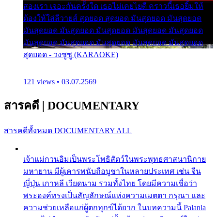
สองเรา เจอะกันครั้งใด เธอไม่เคยไยดี คราวนี้เธอยิ้มให้
ต้องให้ใส่ลีวายส์ สุดยอด สุดยอด มันสุดยอด มันสุดยอด
มันสุดยอด มันสุดยอด มันสุดยอด มันสุดยอด มันสุดยอด
มันสุดยอด มันสุดยอด มันสุดยอด มันสุดยอด มันสุดยอด
สุดยอด - วงซูซู (KARAOKE)
121 views • 03.07.2569
สารคดี
|
DOCUMENTARY
สารคดีทั้งหมด
DOCUMENTARY ALL
เจ้าแม่กวนอิมเป็นพระโพธิสัตว์ในพระพุทธศาสนานิกาย
มหายาน มีผู้เคารพนับถือบูชาในหลายประเทศ เช่น จีน
ญี่ปุ่น เกาหลี เวียดนาม รวมทั้งไทย โดยมีความเชื่อว่า
พระองค์ทรงเป็นสัญลักษณ์แห่งความเมตตา กรุณา และ
ความช่วยเหลือแก่ผู้ตกทุกข์ได้ยาก ในบทความนี้ Palanla