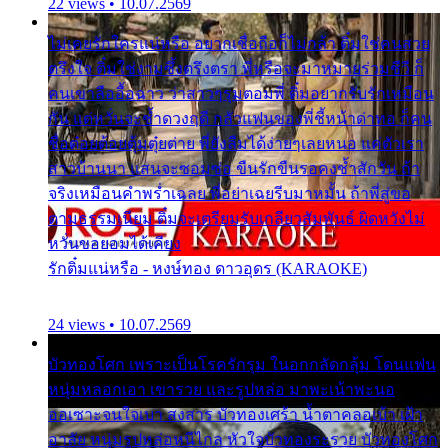
22 views • 10.07.2569
ไม่เคยรักใครแน่หรือ อยากเชื่อถือก็ไม่กล้า ติ๋มใช่คนสวย
ตรึงใจ ติ๋มใช่งามซึ้งตรึงตรา พี่หรือจะมาหมายร่วมชีวี ก็
คนเขาลืออื้อฉาว ว่าสาวๆรุมตอมพี่ ติ๋มอยากรับรักเหมือน
กัน แต่หวั่นจะช้ำดวงฤดี กลัวแฟนของพี่ชี้หน้าด่าทอ ก็คน
ชื่อต๋อยต้อยตุ้มตุ๋ยต่าย พี่ยังลืมได้ง่ายๆเลยหนอ แค่ตัวเรา
สาวบ้านนา แสนจะซอมซ่อ ขืนรักขืนรอคงช้ำสักวัน ถ้า
จริงเหมือนคำพร่ำเฉลย พี่อย่าเฉยรีบมาหมั้น ถ้าพี่สู่ขอ
ตามธรรมเนียม ติ๋มจะเตรียมรับเกลียวสัมพันธ์ ผิดหวังไม่
หวั่นขอยอมได้เคียง
รักติ๋มแน่หรือ - หงษ์ทอง ดาวอุดร (KARAOKE)
24 views • 10.07.2569
บัวทองโศก เพราะเป็นโรครักรุม ในอกกลัดกลุ้ม โดนแฟน
หนุ่มหลอกเอา เขารวย และรูปหล่อ มาพะเน้าพะนอ
ออเซาะจนใจเบา สงสาร บัวทองเศร้า น้ำตาคลอเบ้า เฝ้า
อาลัย หนุ่มรูปหล่อหนีไกล หัวใจบัวทองระรวย บัวทองโศก