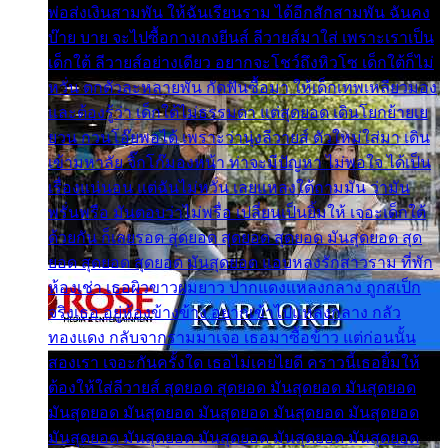
พ่อส่งเงินสามพัน ให้ฉันเรียนราม ได้อีกสักสามพัน ฉันคง
บ๊าย บาย จะไปซื้อกางเกงยีนส์ ลีวายส์มาใส่ เพราะเราเป็น
เด็กใต้ ลีวายส์อย่างเดียว อยากจะโชว์ถึงหิวโซ เด็กใต้ก็ไม่
หวั่น ตกตัวละหลายพัน กัดฟันซื้อมา ให้เด็กเทพเหลียวมอง
และต้องรู้ว่า เด็กใต้ไม่ธรรมดา แต่สุดยอด เดินโยกย้ายเย
ยวน กวนโอ๊ยพอได้ เพราะว่านุ่งลีวายส์ ตัวใหม่ใส่มา เดิน
เข้ามหาลัย จิ๊กโก๊มองหน้า ท่าจะมีปัญหา ไม่พอใจ ได้เป็น
เรื่องแน่นอน แต่ฉันไม่หวั่น เลยแหลงใต้ถามมัน ว่ามัน
พรั่นพรือ มันตอบว่าไม่พรื่อ เปลี่ยนเป็นยิ้มให้ เจอะเด็กใต้
ด้วยกัน ก็เลยรอด สุดยอด สุดยอด สุดยอด มันสุดยอด สุด
ยอด สุดยอด สุดยอด มันสุดยอด แอบหลงรักสาวราม ที่พัก
ห้องเช่า เธอผิวขาวผมยาว ปากแดงแหลงกลาง ถูกสเป็ก
จริงเธอ อยู่ห้องข้างข้าง อยากเข้าไปแหลงกลาง กลัว
ทองแดง กลับจากรามมาเจอ เธอมาซื้อข้าว แต่ก่อนนั้น
สองเรา เจอะกันครั้งใด เธอไม่เคยไยดี คราวนี้เธอยิ้มให้
ต้องให้ใส่ลีวายส์ สุดยอด สุดยอด มันสุดยอด มันสุดยอด
มันสุดยอด มันสุดยอด มันสุดยอด มันสุดยอด มันสุดยอด
มันสุดยอด มันสุดยอด มันสุดยอด มันสุดยอด มันสุดยอด