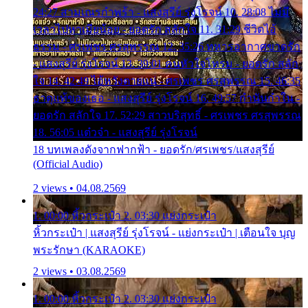
24:27 สามเณรกำพร้า - แสงสุรีย์ รุ่งโรจน์ 10. 28:08 ไม่มี
เวลาไปหาเมียน้อย - ยอดรัก สลักใจ 11. 31:29 ชีวิตไอ้
ธรรม - ศรเพชร ศรสุพรรณ 12. 35:26 ทหารอากาศขาดรัก
- แสงสุรีย์ รุ่งโรจน์ 13. 39:01 คนหัวใจโทรม - ยอดรัก สลัก
ใจ 14. 42:49 ไอ้หวังตายแน่ - ศรเพชร ศรสุพรรณ 15. 46:35
ธาตุแท้ของเธอ - แสงสุรีย์ รุ่งโรจน์ 16. 49:57 กำนันกำใน -
ยอดรัก สลักใจ 17. 52:29 สาวบริสุทธิ์ - ศรเพชร ศรสุพรรณ
18. 56:05 แต๋วจ๋า - แสงสุรีย์ รุ่งโรจน์
18 บทเพลงดังจากฟากฟ้า - ยอดรัก/ศรเพชร/แสงสุรีย์
(Official Audio)
2 views • 04.08.2569
1. 00:00 หิ้วกระเป๋า 2. 03:30 แย่งกระเป๋า
หิ้วกระเป๋า | แสงสุรีย์ รุ่งโรจน์ - แย่งกระเป๋า | เตือนใจ บุญ
พระรักษา (KARAOKE)
2 views • 03.08.2569
1. 00:00 หิ้วกระเป๋า 2. 03:30 แย่งกระเป๋า