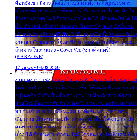
คือหยังเขา มีงานแต่งแล้ว ไปล้างแต่จาน ดั่งถูกประหาร
เมื่อเขาชื่นบาน แต่เราขื่นขม โอ้ รัก ลอยลม ไม่สม ดัง ใจ
ล้างจานคอยคู่ ไม่รู้ อีกนานเท่าใด จะได้ เลื่อนขั้นบันได ได้
เป็น ตำแหน่งเจ้าสาว มันเหงา เห็นเขามีคู่ ซมดู มีคู่ก็ม่วน
เข้าพาขวัญ เสียงโห่ตึงตึง มันซึ้ง อยู่แก่ใจ มื้อใด๋หนอ สิเป็น
งานเฮา มัวซอยเขา ใจเฮาซิด้าน มันทรมาน จับจาน เอย…
ล้างจานในงานแต่ง - Cover Ver. (ซาวด์ดนตรี)
(KARAOKE)
17 views • 03.08.2569
งานแต่ง เขาแซง แย่งเอาไปก่อน หัวใจอาวรณ์ มาซ่อน อยู่
ในห้องครัว ข้างนอกเจ้าสาว ส่งยิ้ม ให้คนไปทั่ว แต่เรา เฝ้า
อยู่ในครัว ทำตัวเป็นเด็ก ล้างจาน ในเมื่อ เจ้าสาว คือคน
บ้านใกล้ พึ่งพาอาศัย จำใจ ต้องไปช่วยงาน พอถึงเวลา เขา
พา กันเข้าพาขวัญ เพื่อนฝูง เฮฮาดังลั่น แต่เราล้างจาน
เดียวดาย เป็นคนพ่าย บ่มีความหมาย เคียงใจเจ้าบ่าว เป็น
คนพ่าย บ่มีความหมาย เคียงใจเจ้าบ่าว เพื่อนเจ้าสาว ยัง
เป็นบ่ได้ คือคนพ่าย ฮักคน ไม่มีใครสน เขาไม่เห็นคน ที่อยู่