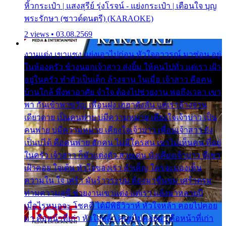
หิ้วกระเป๋า | แสงสุรีย์ รุ่งโรจน์ - แย่งกระเป๋า | เตือนใจ บุญ
พระรักษา (ซาวด์ดนตรี) (KARAOKE)
2 views • 03.08.2569
งานแต่ง เขาแซง แย่งเอาไปก่อน หัวใจอาวรณ์ มาซ่อน อยู่
ในห้องครัว ข้างนอกเจ้าสาว ส่งยิ้ม ให้คนไปทั่ว แต่เรา เฝ้า
อยู่ในครัว ทำตัวเป็นเด็ก ล้างจาน ในเมื่อ เจ้าสาว คือคน
บ้านใกล้ พึ่งพาอาศัย จำใจ ต้องไปช่วยงาน พอถึงเวลา เขา
พา กันเข้าพาขวัญ เพื่อนฝูง เฮฮาดังลั่น แต่เราล้างจาน
เดียวดาย เป็นคนพ่าย บ่มีความหมาย เคียงใจเจ้าบ่าว เป็น
คนพ่าย บ่มีความหมาย เคียงใจเจ้าบ่าว เพื่อนเจ้าสาว ยัง
เป็นบ่ได้ คือคนพ่าย ฮักคน ไม่มีใครสน เขาไม่เห็นคน ที่อยู่
ในครัว เจ้าสาว ก็มัวแต่งตัว สวยเด่น นั่งเคียงเจ้าบ่าว ที่เขา
เฝ้าคอย ใจเต้น หัวใจของเรา ลำเค็ญ ใครจะมองเห็น
ความใน ใจ เศร้า มันร้าวระบม ต้องมาขื่นขม เศร้าตรม
ท่ามความสุขี ช่วยงานเขาแต่ง แต่เรา แล้งมาหลายปี
เมื่อไรหนอจะ โชคดี ได้มีพิธีวิวาห์ หัวใจหล้า คอยไปคอย
มา คือหน้าที่เก่า หัวใจหล้า คอยไปคอยมา คือหน้าที่เก่า