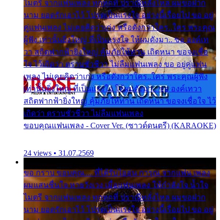
ไมตรี จากแฟนเพลง ทุกทุกที่ ปราณีหลั่งไหล ผมขอฝาก
นาม ยอดรักเอาไว้ โปรดเป็นแรงใจ อย่างนี้เรื่อยไป ขอ อยู่
คู่แฟนเพลง ไม่เคยคิดว่าเก่ง หรือดังกว่าใคร..ใคร พระคุณ
ผู้ฟัง เท่านั้นยิ่งใหญ่ ที่เป็นแรงใจ ให้ผมดังมา.. ขอ องค์เท
วา สถิตฟากฟ้ายิ่งใหญ่ คุ้มภัยให้ท่าน เถิดหนา ขอจงเชื่อ
ใจ ไว้เถิดว่า ตราบชั่วชีวา ไม่ลืมแฟนเพลง ขอ อยู่คู่แฟน
เพลง ไม่เคยคิดว่าเก่ง หรือดังกว่าใคร..ใคร พระคุณผู้ฟัง
เท่านั้นยิ่งใหญ่ ที่เป็นแรงใจ ให้ผมดังมา.. ขอ องค์เทวา
สถิตฟากฟ้ายิ่งใหญ่ คุ้มภัยให้ท่าน เถิดหนา ขอจงเชื่อใจ ไว้
เถิดว่า ตราบชั่วชีวา ไม่ลืมแฟนเพลง
ขอบคุณแฟนเพลง - Cover Ver. (ซาวด์ดนตรี) (KARAOKE)
24 views • 31.07.2569
ขอ กราบ ขอบคุณ.... ที่ได้รับไออุ่น การุณ จากแฟน เพลง
ผมแสนชื่นใจ หายวังเวง เมื่อแฟนเพลง ให้กำลังใจ น้ำใจ
ไมตรี จากแฟนเพลง ทุกทุกที่ ปราณีหลั่งไหล ผมขอฝาก
นาม ยอดรักเอาไว้ โปรดเป็นแรงใจ อย่างนี้เรื่อยไป ขอ อยู่