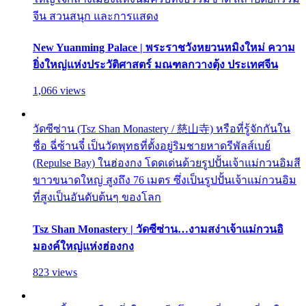
จีน สวนสนุก และการแสดง
New Yuanming Palace | พระราชวังหยวนหมิงใหม่ ความ
ยิ่งใหญ่แห่งประวัติศาสตร์ มณฑลกวางตุ้ง ประเทศจีน
1,066 views
วัดซีซ่าน (Tsz Shan Monastery / 慈山寺) หรือที่รู้จักกันใน
ชื่อ ฉี่ซ้านจี๋ เป็นวัดพุทธที่ตั้งอยู่ริมชายหาดรีพัลส์เบย์
(Repulse Bay) ในฮ่องกง โดดเด่นด้วยรูปปั้นเจ้าแม่กวนอิมสี
ขาวขนาดใหญ่ สูงถึง 76 เมตร ซึ่งเป็นรูปปั้นเจ้าแม่กวนอิม
ที่สูงเป็นอันดับต้นๆ ของโลก
Tsz Shan Monastery | วัดซีซ่าน…งามสง่าเจ้าแม่กวนอิ
มองค์ใหญ่แห่งฮ่องกง
823 views