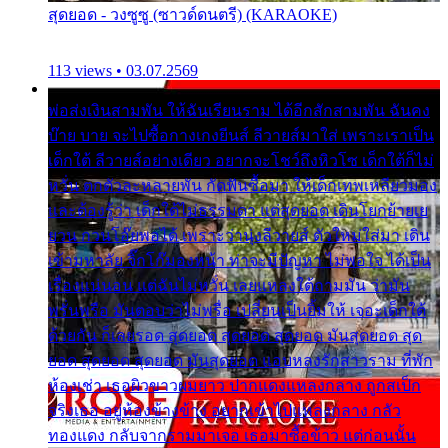
สุดยอด - วงซูซู (ซาวด์ดนตรี) (KARAOKE)
113 views • 03.07.2569
พ่อส่งเงินสามพัน ให้ฉันเรียนราม ได้อีกสักสามพัน ฉันคง
บ๊าย บาย จะไปซื้อกางเกงยีนส์ ลีวายส์มาใส่ เพราะเราเป็น
เด็กใต้ ลีวายส์อย่างเดียว อยากจะโชว์ถึงหิวโซ เด็กใต้ก็ไม่
หวั่น ตกตัวละหลายพัน กัดฟันซื้อมา ให้เด็กเทพเหลียวมอง
และต้องรู้ว่า เด็กใต้ไม่ธรรมดา แต่สุดยอด เดินโยกย้ายเย
ยวน กวนโอ๊ยพอได้ เพราะว่านุ่งลีวายส์ ตัวใหม่ใส่มา เดิน
เข้ามหาลัย จิ๊กโก๊มองหน้า ท่าจะมีปัญหา ไม่พอใจ ได้เป็น
เรื่องแน่นอน แต่ฉันไม่หวั่น เลยแหลงใต้ถามมัน ว่ามัน
พรั่นพรือ มันตอบว่าไม่พรื่อ เปลี่ยนเป็นยิ้มให้ เจอะเด็กใต้
ด้วยกัน ก็เลยรอด สุดยอด สุดยอด สุดยอด มันสุดยอด สุด
ยอด สุดยอด สุดยอด มันสุดยอด แอบหลงรักสาวราม ที่พัก
ห้องเช่า เธอผิวขาวผมยาว ปากแดงแหลงกลาง ถูกสเป็ก
จริงเธอ อยู่ห้องข้างข้าง อยากเข้าไปแหลงกลาง กลัว
ทองแดง กลับจากรามมาเจอ เธอมาซื้อข้าว แต่ก่อนนั้น