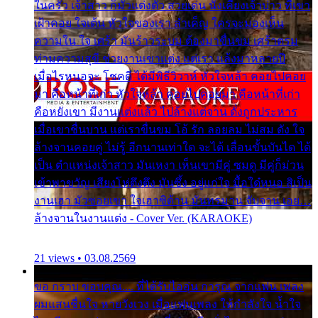
ในครัว เจ้าสาว ก็มัวแต่งตัว สวยเด่น นั่งเคียงเจ้าบ่าว ที่เขา
เฝ้าคอย ใจเต้น หัวใจของเรา ลำเค็ญ ใครจะมองเห็น
ความใน ใจ เศร้า มันร้าวระบม ต้องมาขื่นขม เศร้าตรม
ท่ามความสุขี ช่วยงานเขาแต่ง แต่เรา แล้งมาหลายปี
เมื่อไรหนอจะ โชคดี ได้มีพิธีวิวาห์ หัวใจหล้า คอยไปคอย
มา คือหน้าที่เก่า หัวใจหล้า คอยไปคอยมา คือหน้าที่เก่า
คือหยังเขา มีงานแต่งแล้ว ไปล้างแต่จาน ดั่งถูกประหาร
เมื่อเขาชื่นบาน แต่เราขื่นขม โอ้ รัก ลอยลม ไม่สม ดัง ใจ
ล้างจานคอยคู่ ไม่รู้ อีกนานเท่าใด จะได้ เลื่อนขั้นบันได ได้
เป็น ตำแหน่งเจ้าสาว มันเหงา เห็นเขามีคู่ ซมดู มีคู่ก็ม่วน
เข้าพาขวัญ เสียงโห่ตึงตึง มันซึ้ง อยู่แก่ใจ มื้อใด๋หนอ สิเป็น
งานเฮา มัวซอยเขา ใจเฮาซิด้าน มันทรมาน จับจาน เอย…
ล้างจานในงานแต่ง - Cover Ver. (KARAOKE)
21 views • 03.08.2569
ขอ กราบ ขอบคุณ.... ที่ได้รับไออุ่น การุณ จากแฟน เพลง
ผมแสนชื่นใจ หายวังเวง เมื่อแฟนเพลง ให้กำลังใจ น้ำใจ