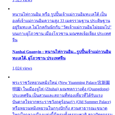
หนานไห่กวนอิม หรือ รูปปั้นเจ้าแม่กวนอิมทะเลใต้ เป็น
องค์เจ้าแม่กวนอิมความสูง 33 เมตรรวมฐาน ประดิษฐาน
อยู่ริมทะเล ไม่ไกลกันนักกับ “วัดเจ้าแม่กวนอิมไม่ยอมไป”
บนเกาะผู่โถวซาน เมืองโจวซาน มณฑลเจ้อเจียง ประเทศ
จีน
Nanhai Guanyin : หนานไห่กวนอิม...รูปปั้นเจ้าแม่กวนอิม
ทะเลใต้, ผู่โถวซาน ประเทศจีน
1,024 views
พระราชวังหยวนหมิงใหม่ (New Yuanming Palace/宮新園
明園) ในเมืองจูไห่ (Zhuhai) มณฑลกวางตุ้ง (Quangdong)
ประเทศจีน เป็นสวนและสถานที่ท่องเที่ยวที่ได้รับแรง
บันดาลใจจากพระราชวังฤดูร้อนเก่า (Old Summer Palace)
หรือหยวนหมิงหยวนในกรุงปักกิ่ง สวนสาธารณะขนาด
ใหญ่ใจกลางเมืองแห่งนี้มีครบทั้งธรรมชาติ สถาปัตยกรรม