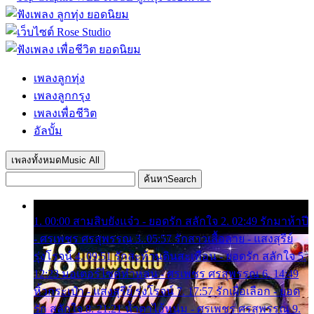
เพลงลูกทุ่ง
เพลงลูกกรุง
เพลงเพื่อชีวิต
อัลบั้ม
เพลงทั้งหมด
Music All
ค้นหา
Search
1. 00:00 สามสิบยังแจ๋ว - ยอดรัก สลักใจ 2. 02:49 รักมาห้าปี
- ศรเพชร ศรสุพรรณ 3. 05:57 รักสาวเสื้อลาย - แสงสุรีย์
รุ่งโรจน์ 4. 09:51 รักสะท้านดินสะเทือน - ยอดรัก สลักใจ 5.
12:23 มอเตอร์ไซค์ทำหล่น - ศรเพชร ศรสุพรรณ 6. 14:49
หิ้วกระเป๋า - แสงสุรีย์ รุ่งโรจน์ 7. 17:57 รักเผื่อเลือก - ยอด
รัก สลักใจ 8. 21:21 น้ำตาไอ้หนุ่ม - ศรเพชร ศรสุพรรณ 9.