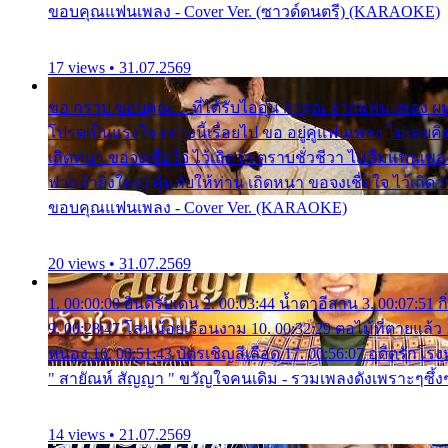
ขอบคุณแฟนเพลง - Cover Ver. (ซาวด์ดนตรี) (KARAOKE)
17 views • 31.07.2569
ขอ กราบ ขอบคุณ.... ที่ได้รับไออุ่น การุณ จากแฟน เพลง 
โปรดเป็นแรงใจ อย่างนี้เรื่อยไป ขอ อยู่คู่แฟนเพลง ไม่เคยคิด
เถิดหนา ขอจงเชื่อใจ ไว้เถิดว่า ตราบชั่วชีวา ไม่ลืมแฟนเพลง 
ฟากฟ้ายิ่งใหญ่ คุ้มภัยให้ท่าน เถิดหนา ขอจงเชื่อใจ ไว้เถิด
ขอบคุณแฟนเพลง - Cover Ver. (KARAOKE)
20 views • 31.07.2569
1. 00:00:00 ยินดีรับเดน 2. 00:03:44 น้ำตาอีสาน 3. 00:07:51
9. 00:28:47 โสนน้อยเรือนงาม 10. 00:32:29 ตอไม้ที่ตายแล้ว 1
หนอง 16. 00:51:43 บัตรเชิญสีเลือด 17. 00:56:07 อดีตรักโ
" สายัณห์ สัญญา " ขวัญใจคนเดิม - รวมเพลงดังเพราะๆซึ้งๆ 
14 views • 21.07.2569