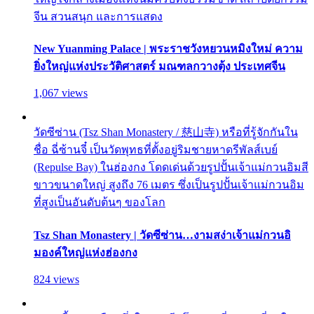
จีน สวนสนุก และการแสดง
New Yuanming Palace | พระราชวังหยวนหมิงใหม่ ความ
ยิ่งใหญ่แห่งประวัติศาสตร์ มณฑลกวางตุ้ง ประเทศจีน
1,067 views
วัดซีซ่าน (Tsz Shan Monastery / 慈山寺) หรือที่รู้จักกันใน
ชื่อ ฉี่ซ้านจี๋ เป็นวัดพุทธที่ตั้งอยู่ริมชายหาดรีพัลส์เบย์
(Repulse Bay) ในฮ่องกง โดดเด่นด้วยรูปปั้นเจ้าแม่กวนอิมสี
ขาวขนาดใหญ่ สูงถึง 76 เมตร ซึ่งเป็นรูปปั้นเจ้าแม่กวนอิม
ที่สูงเป็นอันดับต้นๆ ของโลก
Tsz Shan Monastery | วัดซีซ่าน…งามสง่าเจ้าแม่กวนอิ
มองค์ใหญ่แห่งฮ่องกง
824 views