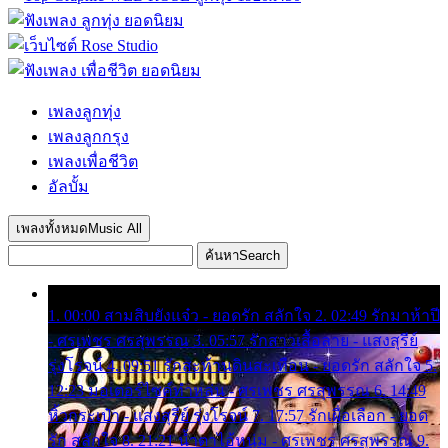
เพลงลูกทุ่ง
เพลงลูกกรุง
เพลงเพื่อชีวิต
อัลบั้ม
เพลงทั้งหมด
Music All
ค้นหา
Search
1. 00:00 สามสิบยังแจ๋ว - ยอดรัก สลักใจ 2. 02:49 รักมาห้าปี
- ศรเพชร ศรสุพรรณ 3. 05:57 รักสาวเสื้อลาย - แสงสุรีย์
รุ่งโรจน์ 4. 09:51 รักสะท้านดินสะเทือน - ยอดรัก สลักใจ 5.
12:23 มอเตอร์ไซค์ทำหล่น - ศรเพชร ศรสุพรรณ 6. 14:49
หิ้วกระเป๋า - แสงสุรีย์ รุ่งโรจน์ 7. 17:57 รักเผื่อเลือก - ยอด
รัก สลักใจ 8. 21:21 น้ำตาไอ้หนุ่ม - ศรเพชร ศรสุพรรณ 9.