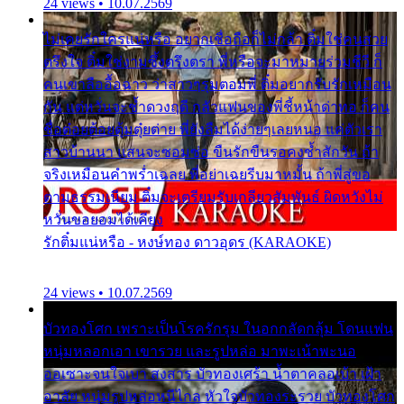
24 views • 10.07.2569
ไม่เคยรักใครแน่หรือ อยากเชื่อถือก็ไม่กล้า ติ๋มใช่คนสวย
ตรึงใจ ติ๋มใช่งามซึ้งตรึงตรา พี่หรือจะมาหมายร่วมชีวี ก็
คนเขาลืออื้อฉาว ว่าสาวๆรุมตอมพี่ ติ๋มอยากรับรักเหมือน
กัน แต่หวั่นจะช้ำดวงฤดี กลัวแฟนของพี่ชี้หน้าด่าทอ ก็คน
ชื่อต๋อยต้อยตุ้มตุ๋ยต่าย พี่ยังลืมได้ง่ายๆเลยหนอ แค่ตัวเรา
สาวบ้านนา แสนจะซอมซ่อ ขืนรักขืนรอคงช้ำสักวัน ถ้า
จริงเหมือนคำพร่ำเฉลย พี่อย่าเฉยรีบมาหมั้น ถ้าพี่สู่ขอ
ตามธรรมเนียม ติ๋มจะเตรียมรับเกลียวสัมพันธ์ ผิดหวังไม่
หวั่นขอยอมได้เคียง
รักติ๋มแน่หรือ - หงษ์ทอง ดาวอุดร (KARAOKE)
24 views • 10.07.2569
บัวทองโศก เพราะเป็นโรครักรุม ในอกกลัดกลุ้ม โดนแฟน
หนุ่มหลอกเอา เขารวย และรูปหล่อ มาพะเน้าพะนอ
ออเซาะจนใจเบา สงสาร บัวทองเศร้า น้ำตาคลอเบ้า เฝ้า
อาลัย หนุ่มรูปหล่อหนีไกล หัวใจบัวทองระรวย บัวทองโศก