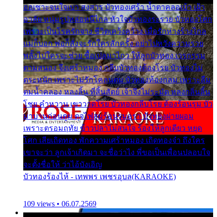
ออเซาะจนใจเบา สงสาร บัวทองเศร้า น้ำตาคลอเบ้า เฝ้า
อาลัย หนุ่มรูปหล่อหนีไกล หัวใจบัวทองระรวย บัวทองโศก
เพราะเป็นโรครักจาง ชีวิตเคว้งคว้าง เมื่อรักห่างร้างไกล
แม่ก็บอก พ่อก็สั่งจะรักใครสักครั้ง อย่าไปหวังความรวย
พลั้งไปใครจะช่วย ซื้อเปลมาไกว ให้ลูกบัวทอง เวรกรรม
ตามสนอง จึงเศร้าหมอง กลีบบัวทองต้องโรย บัวทองไม่
ตระหนัก เพราะไม่รักโคลนตม บัวทองท้องกลม เพราะลืม
ตมน้ำคลอง หลงลิ้น ที่สิ้นสัตย์ เจ้าจึงไม่ระมัด หลงกลิ่นลิ้น
โชย คำหวาน เขาวาดโรย บัวทองกลีบโรย ต้องร้อนรุม บัว
มาบานก่อนตูม ดุจไฟสุมร้อนรุมอุรา บัวทองผ่ายผอม
เพราะตรอมฤทัย ข้าวปลาไม่สนใจ ร้องไห้ลูกเดียว หยุด
โศก เสียเถิดทอง พักความเศร้าหมอง เถิดทองจ๋า ถึงใคร
เขาจะว่า ลูกเจ้าเกิดมา จะชื่อว่าไง พี่ขอเป็นเพื่อนปลอบใจ
จะตั้งชื่อให้ ว่าไอ้บังเอิญ
บัวทองร้องไห้ - เทพพร เพชรอุบล(KARAOKE)
109 views • 06.07.2569