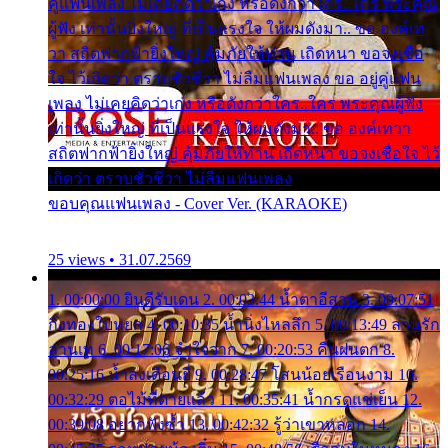
คู่แฟนเพลง ไม่เคยคิดว่าเก่ง หรือดังกว่าใคร..ใคร พระคุณ
ผู้ฟัง เท่านั้นยิ่งใหญ่ ที่เป็นแรงใจ ให้ผมดังมา.. ขอ องค์เท
วา สถิตฟากฟ้ายิ่งใหญ่ คุ้มภัยให้ท่าน เถิดหนา ขอจงเชื่อ
ใจ ไว้เถิดว่า ตราบชั่วชีวา ไม่ลืมแฟนเพลง ขอ อยู่คู่แฟน
เพลง ไม่เคยคิดว่าเก่ง หรือดังกว่าใคร..ใคร พระคุณผู้ฟัง
เท่านั้นยิ่งใหญ่ ที่เป็นแรงใจ ให้ผมดังมา.. ขอ องค์เทวา
สถิตฟากฟ้ายิ่งใหญ่ คุ้มภัยให้ท่าน เถิดหนา ขอจงเชื่อใจ ไว้
เถิดว่า ตราบชั่วชีวา ไม่ลืมแฟนเพลง
ขอบคุณแฟนเพลง - Cover Ver. (KARAOKE)
25 views • 31.07.2569
1. 00:00:00 ยินดีรับเดน 2. 00:03:44 น้ำตาอีสาน 3. 00:07:51
กิ่งทองใบหยก 4. 00:10:35 น้ำนิ่งไหลลึก 5. 00:13:49 ลานรัก
ลานเท 6. 00:17:06 จำใจจาก 7. 00:20:53 คืนฝนตก 8.
00:25:16 น้ำลงเดือนยี่ 9. 00:28:47 โสนน้อยเรือนงาม 10.
00:32:29 ตอไม้ที่ตายแล้ว 11. 00:35:41 น้ำกรดแช่เย็น 12.
00:39:08 อยากฟังซ้ำ 13. 00:42:32 รู้ว่าเขาหลอก 14.