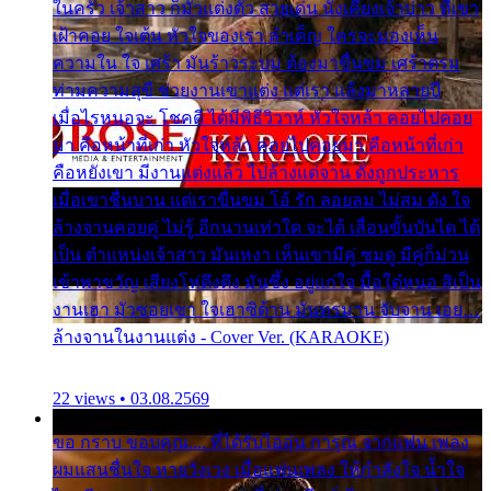
ในครัว เจ้าสาว ก็มัวแต่งตัว สวยเด่น นั่งเคียงเจ้าบ่าว ที่เขา
เฝ้าคอย ใจเต้น หัวใจของเรา ลำเค็ญ ใครจะมองเห็น
ความใน ใจ เศร้า มันร้าวระบม ต้องมาขื่นขม เศร้าตรม
ท่ามความสุขี ช่วยงานเขาแต่ง แต่เรา แล้งมาหลายปี
เมื่อไรหนอจะ โชคดี ได้มีพิธีวิวาห์ หัวใจหล้า คอยไปคอย
มา คือหน้าที่เก่า หัวใจหล้า คอยไปคอยมา คือหน้าที่เก่า
คือหยังเขา มีงานแต่งแล้ว ไปล้างแต่จาน ดั่งถูกประหาร
เมื่อเขาชื่นบาน แต่เราขื่นขม โอ้ รัก ลอยลม ไม่สม ดัง ใจ
ล้างจานคอยคู่ ไม่รู้ อีกนานเท่าใด จะได้ เลื่อนขั้นบันได ได้
เป็น ตำแหน่งเจ้าสาว มันเหงา เห็นเขามีคู่ ซมดู มีคู่ก็ม่วน
เข้าพาขวัญ เสียงโห่ตึงตึง มันซึ้ง อยู่แก่ใจ มื้อใด๋หนอ สิเป็น
งานเฮา มัวซอยเขา ใจเฮาซิด้าน มันทรมาน จับจาน เอย…
ล้างจานในงานแต่ง - Cover Ver. (KARAOKE)
22 views • 03.08.2569
ขอ กราบ ขอบคุณ.... ที่ได้รับไออุ่น การุณ จากแฟน เพลง
ผมแสนชื่นใจ หายวังเวง เมื่อแฟนเพลง ให้กำลังใจ น้ำใจ