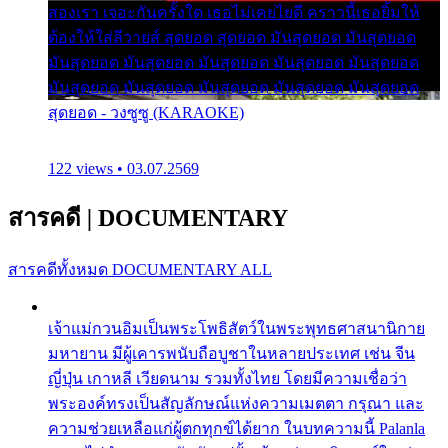
สองเรา เจอะกันครั้งใด เธอไม่เคยไยดี คราวนี้เธอยิ้มให้
ต้องให้ใส่ลีวายส์ สุดยอด สุดยอด มันสุดยอด มันสุดยอด
มันสุดยอด มันสุดยอด มันสุดยอด มันสุดยอด มันสุดยอด
มันสุดยอด มันสุดยอด มันสุดยอด มันสุดยอด มันสุดยอด
สุดยอด - วงซูซู (KARAOKE)
122 views • 03.07.2569
สารคดี
|
DOCUMENTARY
สารคดีทั้งหมด
DOCUMENTARY ALL
เจ้าแม่กวนอิมเป็นพระโพธิสัตว์ในพระพุทธศาสนานิกาย
มหายาน มีผู้เคารพนับถือบูชาในหลายประเทศ เช่น จีน
ญี่ปุ่น เกาหลี เวียดนาม รวมทั้งไทย โดยมีความเชื่อว่า
พระองค์ทรงเป็นสัญลักษณ์แห่งความเมตตา กรุณา และ
ความช่วยเหลือแก่ผู้ตกทุกข์ได้ยาก ในบทความนี้ Palanla