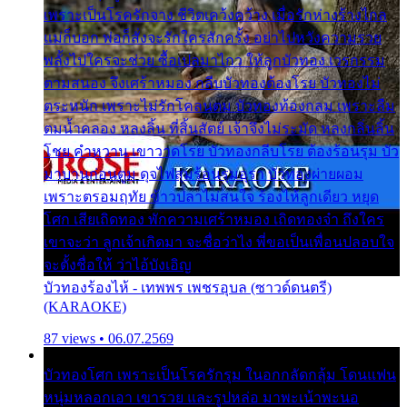
เพราะเป็นโรครักจาง ชีวิตเคว้งคว้าง เมื่อรักห่างร้างไกล
แม่ก็บอก พ่อก็สั่งจะรักใครสักครั้ง อย่าไปหวังความรวย
พลั้งไปใครจะช่วย ซื้อเปลมาไกว ให้ลูกบัวทอง เวรกรรม
ตามสนอง จึงเศร้าหมอง กลีบบัวทองต้องโรย บัวทองไม่
ตระหนัก เพราะไม่รักโคลนตม บัวทองท้องกลม เพราะลืม
ตมน้ำคลอง หลงลิ้น ที่สิ้นสัตย์ เจ้าจึงไม่ระมัด หลงกลิ่นลิ้น
โชย คำหวาน เขาวาดโรย บัวทองกลีบโรย ต้องร้อนรุม บัว
มาบานก่อนตูม ดุจไฟสุมร้อนรุมอุรา บัวทองผ่ายผอม
เพราะตรอมฤทัย ข้าวปลาไม่สนใจ ร้องไห้ลูกเดียว หยุด
โศก เสียเถิดทอง พักความเศร้าหมอง เถิดทองจ๋า ถึงใคร
เขาจะว่า ลูกเจ้าเกิดมา จะชื่อว่าไง พี่ขอเป็นเพื่อนปลอบใจ
จะตั้งชื่อให้ ว่าไอ้บังเอิญ
บัวทองร้องไห้ - เทพพร เพชรอุบล (ซาวด์ดนตรี)
(KARAOKE)
87 views • 06.07.2569
บัวทองโศก เพราะเป็นโรครักรุม ในอกกลัดกลุ้ม โดนแฟน
หนุ่มหลอกเอา เขารวย และรูปหล่อ มาพะเน้าพะนอ