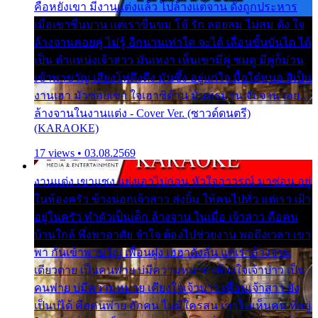
คือหยังเขา มีงานแต่งแล้ว ไปล้างแต่จาน ดั่งถูกประหาร
เมื่อเขาชื่นบาน แต่เราขื่นขม โอ้ รัก ลอยลม ไม่สม ดัง ใจ
ล้างจานคอยคู่ ไม่รู้ อีกนานเท่าใด จะได้ เลื่อนขั้นบันได ได้
เป็น ตำแหน่งเจ้าสาว มันเหงา เห็นเขามีคู่ ซมดู มีคู่ก็ม่วน
เข้าพาขวัญ เสียงโห่ตึงตึง มันซึ้ง อยู่แก่ใจ มื้อใด๋หนอ สิเป็น
งานเฮา มัวซอยเขา ใจเฮาซิด้าน มันทรมาน จับจาน เอย…
ล้างจานในงานแต่ง - Cover Ver. (ซาวด์ดนตรี)
(KARAOKE)
17 views • 03.08.2569
งานแต่ง เขาแซง แย่งเอาไปก่อน หัวใจอาวรณ์ มาซ่อน อยู่
ในห้องครัว ข้างนอกเจ้าสาว ส่งยิ้ม ให้คนไปทั่ว แต่เรา เฝ้า
อยู่ในครัว ทำตัวเป็นเด็ก ล้างจาน ในเมื่อ เจ้าสาว คือคน
บ้านใกล้ พึ่งพาอาศัย จำใจ ต้องไปช่วยงาน พอถึงเวลา เขา
พา กันเข้าพาขวัญ เพื่อนฝูง เฮฮาดังลั่น แต่เราล้างจาน
เดียวดาย เป็นคนพ่าย บ่มีความหมาย เคียงใจเจ้าบ่าว เป็น
คนพ่าย บ่มีความหมาย เคียงใจเจ้าบ่าว เพื่อนเจ้าสาว ยัง
เป็นบ่ได้ คือคนพ่าย ฮักคน ไม่มีใครสน เขาไม่เห็นคน ที่อยู่