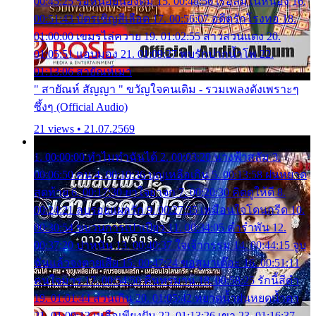
00:45:25 รอหน่อยน้องติ๋ม 15. 00:48:56 เรือล่มในหนอง 16.
00:51:43 บัตรเชิญสีเลือด 17. 00:56:07 อดีตรักโรงทอ 18.
01:00:00 เขมรไล่ควาย 19. 01:02:55 สาวสวนแตง 20.
01:05:51 แอบมอง 21. 01:09:27 พบรักปากน้ำโพ 22.
01:13:06 สายัณห์เมา
" สายัณห์ สัญญา " ขวัญใจคนเดิม - รวมเพลงดังเพราะๆ
ซึ้งๆ (Official Audio)
21 views • 21.07.2569
1. 00:00:00 ทำไมทำฉันได้ 2. 00:03:20 นางฟ้าสลัม 3.
00:06:50 คน 4. 00:10:36 บุญเหลือเกิน 5. 00:13:58 ฝนหยาด
สุดท้าย 6. 00:17:30 ยาใจยาจก 7. 00:20:30 คิดดูให้ดี 8.
00:24:21 ลบรอยแผลรัก 9. 00:27:35 เหมือนใจโดนกรีด 10.
00:30:54 ขบวนการเปาเปียว 11. 00:34:05 คำรำพัน 12.
00:37:20 ปาหนัน 13. 00:40:37 ใจเจ้ากรรม 14. 00:44:15 จูบ
ฉันแล้วจงตายเสีย 15. 00:47:24 ขอสูมาเต๊อะ 16. 00:51:11
คนใจมาร 17. 00:54:50 คืนทรมาน 18. 00:58:25 รักนี้สีดำ
19. 01:01:44 ส่วนเกิน 20. 01:05:42 หยาดน้ำฝนหยดน้ำตา
21. 01:09:13 เหลือเพียงฝัน 22. 01:13:26 เขา 23. 01:16:37