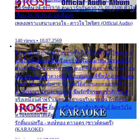
ขอรักคืน 24. 01:19:56 คนเรารักกันยาก 25. 01:23:06 หัวใจ
เถื่อน 26. 01:26:45 อยู่เพื่อลูก
เพลงเพราะเสนาะดวงใจ - ดาวใจ ไพจิตร (Official Audio)
140 views • 10.07.2569
ไม่เคยรักใครแน่หรือ อยากเชื่อถือก็ไม่กล้า ติ๋มใช่คนสวย
ตรึงใจ ติ๋มใช่งามซึ้งตรึงตรา พี่หรือจะมาหมายร่วมชีวี ก็
คนเขาลืออื้อฉาว ว่าสาวๆรุมตอมพี่ ติ๋มอยากรับรักเหมือน
กัน แต่หวั่นจะช้ำดวงฤดี กลัวแฟนของพี่ชี้หน้าด่าทอ ก็คน
ชื่อต๋อยต้อยตุ้มตุ๋ยต่าย พี่ยังลืมได้ง่ายๆเลยหนอ แค่ตัวเรา
สาวบ้านนา แสนจะซอมซ่อ ขืนรักขืนรอคงช้ำสักวัน ถ้า
จริงเหมือนคำพร่ำเฉลย พี่อย่าเฉยรีบมาหมั้น ถ้าพี่สู่ขอ
ตามธรรมเนียม ติ๋มจะเตรียมรับเกลียวสัมพันธ์ ผิดหวังไม่
หวั่นขอยอมได้เคียง
รักติ๋มแน่หรือ - หงษ์ทอง ดาวอุดร (ซาวด์ดนตรี)
(KARAOKE)