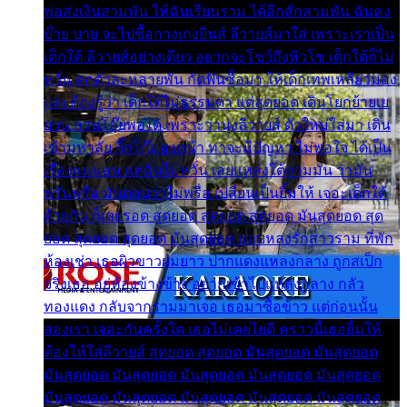
พ่อส่งเงินสามพัน ให้ฉันเรียนราม ได้อีกสักสามพัน ฉันคง
บ๊าย บาย จะไปซื้อกางเกงยีนส์ ลีวายส์มาใส่ เพราะเราเป็น
เด็กใต้ ลีวายส์อย่างเดียว อยากจะโชว์ถึงหิวโซ เด็กใต้ก็ไม่
หวั่น ตกตัวละหลายพัน กัดฟันซื้อมา ให้เด็กเทพเหลียวมอง
และต้องรู้ว่า เด็กใต้ไม่ธรรมดา แต่สุดยอด เดินโยกย้ายเย
ยวน กวนโอ๊ยพอได้ เพราะว่านุ่งลีวายส์ ตัวใหม่ใส่มา เดิน
เข้ามหาลัย จิ๊กโก๊มองหน้า ท่าจะมีปัญหา ไม่พอใจ ได้เป็น
เรื่องแน่นอน แต่ฉันไม่หวั่น เลยแหลงใต้ถามมัน ว่ามัน
พรั่นพรือ มันตอบว่าไม่พรื่อ เปลี่ยนเป็นยิ้มให้ เจอะเด็กใต้
ด้วยกัน ก็เลยรอด สุดยอด สุดยอด สุดยอด มันสุดยอด สุด
ยอด สุดยอด สุดยอด มันสุดยอด แอบหลงรักสาวราม ที่พัก
ห้องเช่า เธอผิวขาวผมยาว ปากแดงแหลงกลาง ถูกสเป็ก
จริงเธอ อยู่ห้องข้างข้าง อยากเข้าไปแหลงกลาง กลัว
ทองแดง กลับจากรามมาเจอ เธอมาซื้อข้าว แต่ก่อนนั้น
สองเรา เจอะกันครั้งใด เธอไม่เคยไยดี คราวนี้เธอยิ้มให้
ต้องให้ใส่ลีวายส์ สุดยอด สุดยอด มันสุดยอด มันสุดยอด
มันสุดยอด มันสุดยอด มันสุดยอด มันสุดยอด มันสุดยอด
มันสุดยอด มันสุดยอด มันสุดยอด มันสุดยอด มันสุดยอด