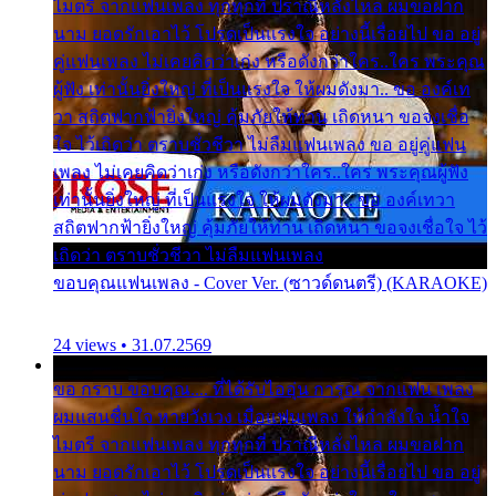
ไมตรี จากแฟนเพลง ทุกทุกที่ ปราณีหลั่งไหล ผมขอฝาก
นาม ยอดรักเอาไว้ โปรดเป็นแรงใจ อย่างนี้เรื่อยไป ขอ อยู่
คู่แฟนเพลง ไม่เคยคิดว่าเก่ง หรือดังกว่าใคร..ใคร พระคุณ
ผู้ฟัง เท่านั้นยิ่งใหญ่ ที่เป็นแรงใจ ให้ผมดังมา.. ขอ องค์เท
วา สถิตฟากฟ้ายิ่งใหญ่ คุ้มภัยให้ท่าน เถิดหนา ขอจงเชื่อ
ใจ ไว้เถิดว่า ตราบชั่วชีวา ไม่ลืมแฟนเพลง ขอ อยู่คู่แฟน
เพลง ไม่เคยคิดว่าเก่ง หรือดังกว่าใคร..ใคร พระคุณผู้ฟัง
เท่านั้นยิ่งใหญ่ ที่เป็นแรงใจ ให้ผมดังมา.. ขอ องค์เทวา
สถิตฟากฟ้ายิ่งใหญ่ คุ้มภัยให้ท่าน เถิดหนา ขอจงเชื่อใจ ไว้
เถิดว่า ตราบชั่วชีวา ไม่ลืมแฟนเพลง
ขอบคุณแฟนเพลง - Cover Ver. (ซาวด์ดนตรี) (KARAOKE)
24 views • 31.07.2569
ขอ กราบ ขอบคุณ.... ที่ได้รับไออุ่น การุณ จากแฟน เพลง
ผมแสนชื่นใจ หายวังเวง เมื่อแฟนเพลง ให้กำลังใจ น้ำใจ
ไมตรี จากแฟนเพลง ทุกทุกที่ ปราณีหลั่งไหล ผมขอฝาก
นาม ยอดรักเอาไว้ โปรดเป็นแรงใจ อย่างนี้เรื่อยไป ขอ อยู่