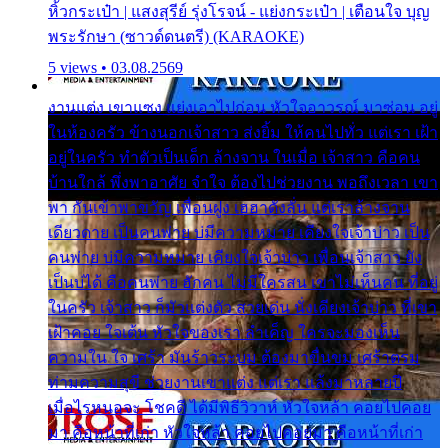
หิ้วกระเป๋า | แสงสุรีย์ รุ่งโรจน์ - แย่งกระเป๋า | เตือนใจ บุญ
พระรักษา (ซาวด์ดนตรี) (KARAOKE)
5 views • 03.08.2569
งานแต่ง เขาแซง แย่งเอาไปก่อน หัวใจอาวรณ์ มาซ่อน อยู่
ในห้องครัว ข้างนอกเจ้าสาว ส่งยิ้ม ให้คนไปทั่ว แต่เรา เฝ้า
อยู่ในครัว ทำตัวเป็นเด็ก ล้างจาน ในเมื่อ เจ้าสาว คือคน
บ้านใกล้ พึ่งพาอาศัย จำใจ ต้องไปช่วยงาน พอถึงเวลา เขา
พา กันเข้าพาขวัญ เพื่อนฝูง เฮฮาดังลั่น แต่เราล้างจาน
เดียวดาย เป็นคนพ่าย บ่มีความหมาย เคียงใจเจ้าบ่าว เป็น
คนพ่าย บ่มีความหมาย เคียงใจเจ้าบ่าว เพื่อนเจ้าสาว ยัง
เป็นบ่ได้ คือคนพ่าย ฮักคน ไม่มีใครสน เขาไม่เห็นคน ที่อยู่
ในครัว เจ้าสาว ก็มัวแต่งตัว สวยเด่น นั่งเคียงเจ้าบ่าว ที่เขา
เฝ้าคอย ใจเต้น หัวใจของเรา ลำเค็ญ ใครจะมองเห็น
ความใน ใจ เศร้า มันร้าวระบม ต้องมาขื่นขม เศร้าตรม
ท่ามความสุขี ช่วยงานเขาแต่ง แต่เรา แล้งมาหลายปี
เมื่อไรหนอจะ โชคดี ได้มีพิธีวิวาห์ หัวใจหล้า คอยไปคอย
มา คือหน้าที่เก่า หัวใจหล้า คอยไปคอยมา คือหน้าที่เก่า