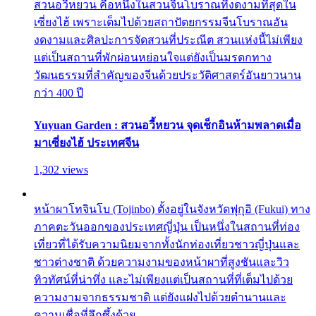
สวนอวี้หยวน คือหนึ่งในสวนจีนโบราณที่งดงามที่สุดใน
เซี่ยงไฮ้ เพราะเต็มไปด้วยสถาปัตยกรรมจีนโบราณอัน
งดงามและศิลปะการจัดสวนที่ประณีต สวนแห่งนี้ไม่เพียง
แต่เป็นสถานที่พักผ่อนหย่อนใจแต่ยังเป็นมรดกทาง
วัฒนธรรมที่สำคัญของจีนด้วยประวัติศาสตร์อันยาวนาน
กว่า 400 ปี
Yuyuan Garden : สวนอวี้หยวน จุดเช็กอินห้ามพลาดเมื่อ
มาเซี่ยงไฮ้ ประเทศจีน
1,302 views
หน้าผาโทจินโบ (Tojinbo) ตั้งอยู่ในจังหวัดฟุกุอิ (Fukui) ทาง
ภาคตะวันออกของประเทศญี่ปุ่น เป็นหนึ่งในสถานที่ท่อง
เที่ยวที่ได้รับความนิยมจากทั้งนักท่องเที่ยวชาวญี่ปุ่นและ
ชาวต่างชาติ ด้วยความงามของหน้าผาที่สูงชันและวิว
ทิวทัศน์ที่น่าทึ่ง และไม่เพียงแต่เป็นสถานที่ที่เต็มไปด้วย
ความงามจากธรรมชาติ แต่ยังแฝงไปด้วยตำนานและ
ความเชื่อที่ลึกซึ้งด้วย