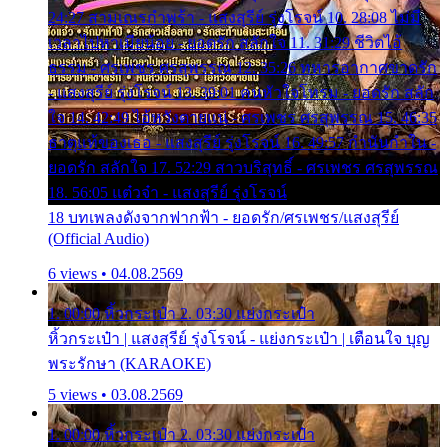
24:27 สามเณรกำพร้า - แสงสุรีย์ รุ่งโรจน์ 10. 28:08 ไม่มี
เวลาไปหาเมียน้อย - ยอดรัก สลักใจ 11. 31:29 ชีวิตไอ้
ธรรม - ศรเพชร ศรสุพรรณ 12. 35:26 ทหารอากาศขาดรัก
- แสงสุรีย์ รุ่งโรจน์ 13. 39:01 คนหัวใจโทรม - ยอดรัก สลัก
ใจ 14. 42:49 ไอ้หวังตายแน่ - ศรเพชร ศรสุพรรณ 15. 46:35
ธาตุแท้ของเธอ - แสงสุรีย์ รุ่งโรจน์ 16. 49:57 กำนันกำใน -
ยอดรัก สลักใจ 17. 52:29 สาวบริสุทธิ์ - ศรเพชร ศรสุพรรณ
18. 56:05 แต๋วจ๋า - แสงสุรีย์ รุ่งโรจน์
18 บทเพลงดังจากฟากฟ้า - ยอดรัก/ศรเพชร/แสงสุรีย์
(Official Audio)
6 views • 04.08.2569
1. 00:00 หิ้วกระเป๋า 2. 03:30 แย่งกระเป๋า
หิ้วกระเป๋า | แสงสุรีย์ รุ่งโรจน์ - แย่งกระเป๋า | เตือนใจ บุญ
พระรักษา (KARAOKE)
5 views • 03.08.2569
1. 00:00 หิ้วกระเป๋า 2. 03:30 แย่งกระเป๋า