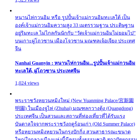
หนานไห่กวนอิม หรือ รูปปั้นเจ้าแม่กวนอิมทะเลใต้ เป็น
องค์เจ้าแม่กวนอิมความสูง 33 เมตรรวมฐาน ประดิษฐาน
อยู่ริมทะเล ไม่ไกลกันนักกับ “วัดเจ้าแม่กวนอิมไม่ยอมไป”
บนเกาะผู่โถวซาน เมืองโจวซาน มณฑลเจ้อเจียง ประเทศ
จีน
Nanhai Guanyin : หนานไห่กวนอิม...รูปปั้นเจ้าแม่กวนอิม
ทะเลใต้, ผู่โถวซาน ประเทศจีน
1,024 views
พระราชวังหยวนหมิงใหม่ (New Yuanming Palace/宮新園
明園) ในเมืองจูไห่ (Zhuhai) มณฑลกวางตุ้ง (Quangdong)
ประเทศจีน เป็นสวนและสถานที่ท่องเที่ยวที่ได้รับแรง
บันดาลใจจากพระราชวังฤดูร้อนเก่า (Old Summer Palace)
หรือหยวนหมิงหยวนในกรุงปักกิ่ง สวนสาธารณะขนาด
ใหญ่ใจกลางเมืองแห่งนี้มีครบทั้งธรรมชาติ สถาปัตยกรรม