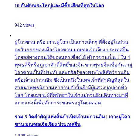
10 อันดับพระใหญ่และมีชื่อเสียงที่สุดในโลก
942 views
ผู่โถวซาน หรือ เกาะผู่โถว เป็นเกาะเล็กๆ ที่ตั้งอยู่ในส่วน
ตะวันออกของเมืองโจวซาน มณฑลเจ้อเจียง ประเทศจีน
โดยอยู่ทางตอนใต้ของนครเซี่ยงไฮ้ ผู่โถวซานเป็น 1 ใน 4
พุทธคีรีหรือภูเขาศักดิ์สิทธิ์ของจีน ชาวพุทธจีนเชื่อกันว่าผู่
โถวซานเป็นที่ประทับและตรัสรู้ของพระโพธิสัตว์กวนอิม
หรือเจ้าแม่กวนอิม ซึ่งเป็นหนึ่งในเทพเจ้าที่สำคัญที่สุดใน
ศาสนาพุทธนิกายมหายาน ดังนั้นจึงมีผู้แสวงบุญจากทั่ว
โลก โดยเฉพาะผู้ที่ศรัทธาในเจ้าแม่กวนอิมเดินทางมาที่
เกาะแห่งนี้เพื่อสักการะขอพรอยู่โดยตลอด
รวม 5 วัดสำคัญแห่งถิ่นกำเนิดเจ้าแม่กวนอิม | เกาะผู่โถว
ซาน มณฑลเจ้อเจียง ประเทศจีน
1,525 views