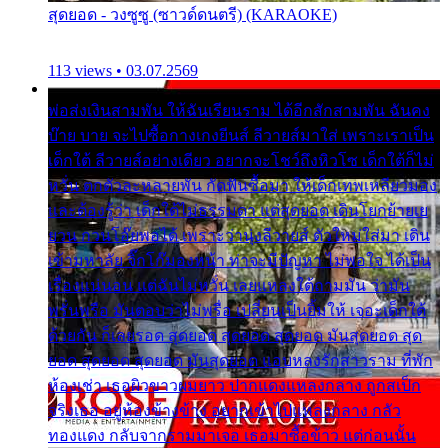
สุดยอด - วงซูซู (ซาวด์ดนตรี) (KARAOKE)
113 views • 03.07.2569
พ่อส่งเงินสามพัน ให้ฉันเรียนราม ได้อีกสักสามพัน ฉันคง
บ๊าย บาย จะไปซื้อกางเกงยีนส์ ลีวายส์มาใส่ เพราะเราเป็น
เด็กใต้ ลีวายส์อย่างเดียว อยากจะโชว์ถึงหิวโซ เด็กใต้ก็ไม่
หวั่น ตกตัวละหลายพัน กัดฟันซื้อมา ให้เด็กเทพเหลียวมอง
และต้องรู้ว่า เด็กใต้ไม่ธรรมดา แต่สุดยอด เดินโยกย้ายเย
ยวน กวนโอ๊ยพอได้ เพราะว่านุ่งลีวายส์ ตัวใหม่ใส่มา เดิน
เข้ามหาลัย จิ๊กโก๊มองหน้า ท่าจะมีปัญหา ไม่พอใจ ได้เป็น
เรื่องแน่นอน แต่ฉันไม่หวั่น เลยแหลงใต้ถามมัน ว่ามัน
พรั่นพรือ มันตอบว่าไม่พรื่อ เปลี่ยนเป็นยิ้มให้ เจอะเด็กใต้
ด้วยกัน ก็เลยรอด สุดยอด สุดยอด สุดยอด มันสุดยอด สุด
ยอด สุดยอด สุดยอด มันสุดยอด แอบหลงรักสาวราม ที่พัก
ห้องเช่า เธอผิวขาวผมยาว ปากแดงแหลงกลาง ถูกสเป็ก
จริงเธอ อยู่ห้องข้างข้าง อยากเข้าไปแหลงกลาง กลัว
ทองแดง กลับจากรามมาเจอ เธอมาซื้อข้าว แต่ก่อนนั้น