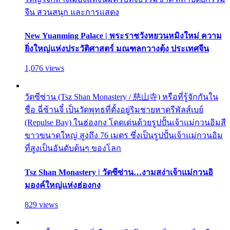
จีน สวนสนุก และการแสดง
New Yuanming Palace | พระราชวังหยวนหมิงใหม่ ความ
ยิ่งใหญ่แห่งประวัติศาสตร์ มณฑลกวางตุ้ง ประเทศจีน
1,076 views
วัดซีซ่าน (Tsz Shan Monastery / 慈山寺) หรือที่รู้จักกันใน
ชื่อ ฉี่ซ้านจี๋ เป็นวัดพุทธที่ตั้งอยู่ริมชายหาดรีพัลส์เบย์
(Repulse Bay) ในฮ่องกง โดดเด่นด้วยรูปปั้นเจ้าแม่กวนอิมสี
ขาวขนาดใหญ่ สูงถึง 76 เมตร ซึ่งเป็นรูปปั้นเจ้าแม่กวนอิม
ที่สูงเป็นอันดับต้นๆ ของโลก
Tsz Shan Monastery | วัดซีซ่าน…งามสง่าเจ้าแม่กวนอิ
มองค์ใหญ่แห่งฮ่องกง
829 views