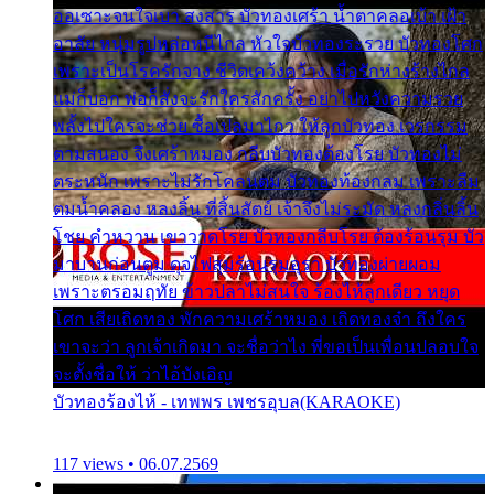
ออเซาะจนใจเบา สงสาร บัวทองเศร้า น้ำตาคลอเบ้า เฝ้า
อาลัย หนุ่มรูปหล่อหนีไกล หัวใจบัวทองระรวย บัวทองโศก
เพราะเป็นโรครักจาง ชีวิตเคว้งคว้าง เมื่อรักห่างร้างไกล
แม่ก็บอก พ่อก็สั่งจะรักใครสักครั้ง อย่าไปหวังความรวย
พลั้งไปใครจะช่วย ซื้อเปลมาไกว ให้ลูกบัวทอง เวรกรรม
ตามสนอง จึงเศร้าหมอง กลีบบัวทองต้องโรย บัวทองไม่
ตระหนัก เพราะไม่รักโคลนตม บัวทองท้องกลม เพราะลืม
ตมน้ำคลอง หลงลิ้น ที่สิ้นสัตย์ เจ้าจึงไม่ระมัด หลงกลิ่นลิ้น
โชย คำหวาน เขาวาดโรย บัวทองกลีบโรย ต้องร้อนรุม บัว
มาบานก่อนตูม ดุจไฟสุมร้อนรุมอุรา บัวทองผ่ายผอม
เพราะตรอมฤทัย ข้าวปลาไม่สนใจ ร้องไห้ลูกเดียว หยุด
โศก เสียเถิดทอง พักความเศร้าหมอง เถิดทองจ๋า ถึงใคร
เขาจะว่า ลูกเจ้าเกิดมา จะชื่อว่าไง พี่ขอเป็นเพื่อนปลอบใจ
จะตั้งชื่อให้ ว่าไอ้บังเอิญ
บัวทองร้องไห้ - เทพพร เพชรอุบล(KARAOKE)
117 views • 06.07.2569