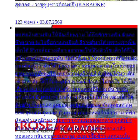
สุดยอด - วงซูซู (ซาวด์ดนตรี) (KARAOKE)
123 views • 03.07.2569
พ่อส่งเงินสามพัน ให้ฉันเรียนราม ได้อีกสักสามพัน ฉันคง
บ๊าย บาย จะไปซื้อกางเกงยีนส์ ลีวายส์มาใส่ เพราะเราเป็น
เด็กใต้ ลีวายส์อย่างเดียว อยากจะโชว์ถึงหิวโซ เด็กใต้ก็ไม่
หวั่น ตกตัวละหลายพัน กัดฟันซื้อมา ให้เด็กเทพเหลียวมอง
และต้องรู้ว่า เด็กใต้ไม่ธรรมดา แต่สุดยอด เดินโยกย้ายเย
ยวน กวนโอ๊ยพอได้ เพราะว่านุ่งลีวายส์ ตัวใหม่ใส่มา เดิน
เข้ามหาลัย จิ๊กโก๊มองหน้า ท่าจะมีปัญหา ไม่พอใจ ได้เป็น
เรื่องแน่นอน แต่ฉันไม่หวั่น เลยแหลงใต้ถามมัน ว่ามัน
พรั่นพรือ มันตอบว่าไม่พรื่อ เปลี่ยนเป็นยิ้มให้ เจอะเด็กใต้
ด้วยกัน ก็เลยรอด สุดยอด สุดยอด สุดยอด มันสุดยอด สุด
ยอด สุดยอด สุดยอด มันสุดยอด แอบหลงรักสาวราม ที่พัก
ห้องเช่า เธอผิวขาวผมยาว ปากแดงแหลงกลาง ถูกสเป็ก
จริงเธอ อยู่ห้องข้างข้าง อยากเข้าไปแหลงกลาง กลัว
ทองแดง กลับจากรามมาเจอ เธอมาซื้อข้าว แต่ก่อนนั้น