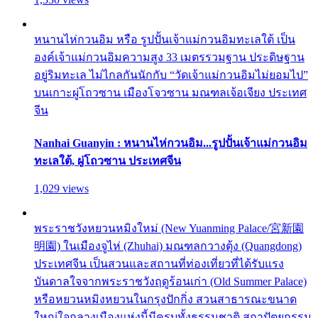
หนานไห่กวนอิม หรือ รูปปั้นเจ้าแม่กวนอิมทะเลใต้ เป็น
องค์เจ้าแม่กวนอิมความสูง 33 เมตรรวมฐาน ประดิษฐาน
อยู่ริมทะเล ไม่ไกลกันนักกับ “วัดเจ้าแม่กวนอิมไม่ยอมไป”
บนเกาะผู่โถวซาน เมืองโจวซาน มณฑลเจ้อเจียง ประเทศ
จีน
Nanhai Guanyin : หนานไห่กวนอิม...รูปปั้นเจ้าแม่กวนอิม
ทะเลใต้, ผู่โถวซาน ประเทศจีน
1,029 views
พระราชวังหยวนหมิงใหม่ (New Yuanming Palace/宮新園
明園) ในเมืองจูไห่ (Zhuhai) มณฑลกวางตุ้ง (Quangdong)
ประเทศจีน เป็นสวนและสถานที่ท่องเที่ยวที่ได้รับแรง
บันดาลใจจากพระราชวังฤดูร้อนเก่า (Old Summer Palace)
หรือหยวนหมิงหยวนในกรุงปักกิ่ง สวนสาธารณะขนาด
ใหญ่ใจกลางเมืองแห่งนี้มีครบทั้งธรรมชาติ สถาปัตยกรรม