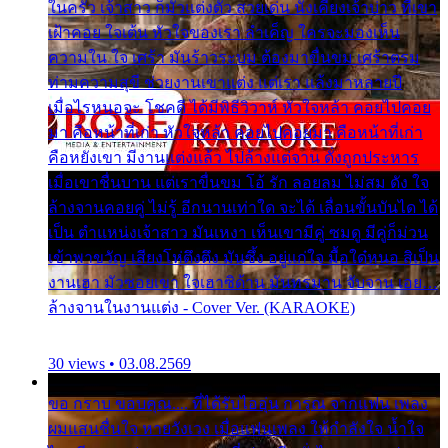
ในครัว เจ้าสาว ก็มัวแต่งตัว สวยเด่น นั่งเคียงเจ้าบ่าว ที่เขา
เฝ้าคอย ใจเต้น หัวใจของเรา ลำเค็ญ ใครจะมองเห็น
ความใน ใจ เศร้า มันร้าวระบม ต้องมาขื่นขม เศร้าตรม
ท่ามความสุขี ช่วยงานเขาแต่ง แต่เรา แล้งมาหลายปี
เมื่อไรหนอจะ โชคดี ได้มีพิธีวิวาห์ หัวใจหล้า คอยไปคอย
มา คือหน้าที่เก่า หัวใจหล้า คอยไปคอยมา คือหน้าที่เก่า
คือหยังเขา มีงานแต่งแล้ว ไปล้างแต่จาน ดั่งถูกประหาร
เมื่อเขาชื่นบาน แต่เราขื่นขม โอ้ รัก ลอยลม ไม่สม ดัง ใจ
ล้างจานคอยคู่ ไม่รู้ อีกนานเท่าใด จะได้ เลื่อนขั้นบันได ได้
เป็น ตำแหน่งเจ้าสาว มันเหงา เห็นเขามีคู่ ซมดู มีคู่ก็ม่วน
เข้าพาขวัญ เสียงโห่ตึงตึง มันซึ้ง อยู่แก่ใจ มื้อใด๋หนอ สิเป็น
งานเฮา มัวซอยเขา ใจเฮาซิด้าน มันทรมาน จับจาน เอย…
ล้างจานในงานแต่ง - Cover Ver. (KARAOKE)
30 views • 03.08.2569
ขอ กราบ ขอบคุณ.... ที่ได้รับไออุ่น การุณ จากแฟน เพลง
ผมแสนชื่นใจ หายวังเวง เมื่อแฟนเพลง ให้กำลังใจ น้ำใจ