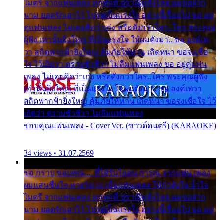
ไมตรี จากแฟนเพลง ทุกทุกที่ ปราณีหลั่งไหล ผมขอฝาก
นาม ยอดรักเอาไว้ โปรดเป็นแรงใจ อย่างนี้เรื่อยไป ขอ อยู่
คู่แฟนเพลง ไม่เคยคิดว่าเก่ง หรือดังกว่าใคร..ใคร พระคุณ
ผู้ฟัง เท่านั้นยิ่งใหญ่ ที่เป็นแรงใจ ให้ผมดังมา.. ขอ องค์เท
วา สถิตฟากฟ้ายิ่งใหญ่ คุ้มภัยให้ท่าน เถิดหนา ขอจงเชื่อ
ใจ ไว้เถิดว่า ตราบชั่วชีวา ไม่ลืมแฟนเพลง ขอ อยู่คู่แฟน
เพลง ไม่เคยคิดว่าเก่ง หรือดังกว่าใคร..ใคร พระคุณผู้ฟัง
เท่านั้นยิ่งใหญ่ ที่เป็นแรงใจ ให้ผมดังมา.. ขอ องค์เทวา
สถิตฟากฟ้ายิ่งใหญ่ คุ้มภัยให้ท่าน เถิดหนา ขอจงเชื่อใจ ไว้
เถิดว่า ตราบชั่วชีวา ไม่ลืมแฟนเพลง
ขอบคุณแฟนเพลง - Cover Ver. (ซาวด์ดนตรี) (KARAOKE)
34 views • 31.07.2569
ขอ กราบ ขอบคุณ.... ที่ได้รับไออุ่น การุณ จากแฟน เพลง
ผมแสนชื่นใจ หายวังเวง เมื่อแฟนเพลง ให้กำลังใจ น้ำใจ
ไมตรี จากแฟนเพลง ทุกทุกที่ ปราณีหลั่งไหล ผมขอฝาก
นาม ยอดรักเอาไว้ โปรดเป็นแรงใจ อย่างนี้เรื่อยไป ขอ อยู่