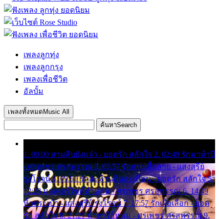
เพลงลูกทุ่ง
เพลงลูกกรุง
เพลงเพื่อชีวิต
อัลบั้ม
เพลงทั้งหมด
Music All
ค้นหา
Search
1. 00:00 สามสิบยังแจ๋ว - ยอดรัก สลักใจ 2. 02:49 รักมาห้าปี
- ศรเพชร ศรสุพรรณ 3. 05:57 รักสาวเสื้อลาย - แสงสุรีย์
รุ่งโรจน์ 4. 09:51 รักสะท้านดินสะเทือน - ยอดรัก สลักใจ 5.
12:23 มอเตอร์ไซค์ทำหล่น - ศรเพชร ศรสุพรรณ 6. 14:49
หิ้วกระเป๋า - แสงสุรีย์ รุ่งโรจน์ 7. 17:57 รักเผื่อเลือก - ยอด
รัก สลักใจ 8. 21:21 น้ำตาไอ้หนุ่ม - ศรเพชร ศรสุพรรณ 9.