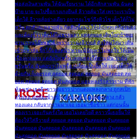
พ่อส่งเงินสามพัน ให้ฉันเรียนราม ได้อีกสักสามพัน ฉันคง
บ๊าย บาย จะไปซื้อกางเกงยีนส์ ลีวายส์มาใส่ เพราะเราเป็น
เด็กใต้ ลีวายส์อย่างเดียว อยากจะโชว์ถึงหิวโซ เด็กใต้ก็ไม่
หวั่น ตกตัวละหลายพัน กัดฟันซื้อมา ให้เด็กเทพเหลียวมอง
และต้องรู้ว่า เด็กใต้ไม่ธรรมดา แต่สุดยอด เดินโยกย้ายเย
ยวน กวนโอ๊ยพอได้ เพราะว่านุ่งลีวายส์ ตัวใหม่ใส่มา เดิน
เข้ามหาลัย จิ๊กโก๊มองหน้า ท่าจะมีปัญหา ไม่พอใจ ได้เป็น
เรื่องแน่นอน แต่ฉันไม่หวั่น เลยแหลงใต้ถามมัน ว่ามัน
พรั่นพรือ มันตอบว่าไม่พรื่อ เปลี่ยนเป็นยิ้มให้ เจอะเด็กใต้
ด้วยกัน ก็เลยรอด สุดยอด สุดยอด สุดยอด มันสุดยอด สุด
ยอด สุดยอด สุดยอด มันสุดยอด แอบหลงรักสาวราม ที่พัก
ห้องเช่า เธอผิวขาวผมยาว ปากแดงแหลงกลาง ถูกสเป็ก
จริงเธอ อยู่ห้องข้างข้าง อยากเข้าไปแหลงกลาง กลัว
ทองแดง กลับจากรามมาเจอ เธอมาซื้อข้าว แต่ก่อนนั้น
สองเรา เจอะกันครั้งใด เธอไม่เคยไยดี คราวนี้เธอยิ้มให้
ต้องให้ใส่ลีวายส์ สุดยอด สุดยอด มันสุดยอด มันสุดยอด
มันสุดยอด มันสุดยอด มันสุดยอด มันสุดยอด มันสุดยอด
มันสุดยอด มันสุดยอด มันสุดยอด มันสุดยอด มันสุดยอด