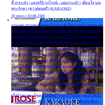
หิ้วกระเป๋า | แสงสุรีย์ รุ่งโรจน์ - แย่งกระเป๋า | เตือนใจ บุญ
พระรักษา (ซาวด์ดนตรี) (KARAOKE)
20 views • 03.08.2569
งานแต่ง เขาแซง แย่งเอาไปก่อน หัวใจอาวรณ์ มาซ่อน อยู่
ในห้องครัว ข้างนอกเจ้าสาว ส่งยิ้ม ให้คนไปทั่ว แต่เรา เฝ้า
อยู่ในครัว ทำตัวเป็นเด็ก ล้างจาน ในเมื่อ เจ้าสาว คือคน
บ้านใกล้ พึ่งพาอาศัย จำใจ ต้องไปช่วยงาน พอถึงเวลา เขา
พา กันเข้าพาขวัญ เพื่อนฝูง เฮฮาดังลั่น แต่เราล้างจาน
เดียวดาย เป็นคนพ่าย บ่มีความหมาย เคียงใจเจ้าบ่าว เป็น
คนพ่าย บ่มีความหมาย เคียงใจเจ้าบ่าว เพื่อนเจ้าสาว ยัง
เป็นบ่ได้ คือคนพ่าย ฮักคน ไม่มีใครสน เขาไม่เห็นคน ที่อยู่
ในครัว เจ้าสาว ก็มัวแต่งตัว สวยเด่น นั่งเคียงเจ้าบ่าว ที่เขา
เฝ้าคอย ใจเต้น หัวใจของเรา ลำเค็ญ ใครจะมองเห็น
ความใน ใจ เศร้า มันร้าวระบม ต้องมาขื่นขม เศร้าตรม
ท่ามความสุขี ช่วยงานเขาแต่ง แต่เรา แล้งมาหลายปี
เมื่อไรหนอจะ โชคดี ได้มีพิธีวิวาห์ หัวใจหล้า คอยไปคอย
มา คือหน้าที่เก่า หัวใจหล้า คอยไปคอยมา คือหน้าที่เก่า