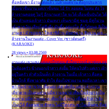
คือหยังเขา มีงานแต่งแล้ว ไปล้างแต่จาน ดั่งถูกประหาร
เมื่อเขาชื่นบาน แต่เราขื่นขม โอ้ รัก ลอยลม ไม่สม ดัง ใจ
ล้างจานคอยคู่ ไม่รู้ อีกนานเท่าใด จะได้ เลื่อนขั้นบันได ได้
เป็น ตำแหน่งเจ้าสาว มันเหงา เห็นเขามีคู่ ซมดู มีคู่ก็ม่วน
เข้าพาขวัญ เสียงโห่ตึงตึง มันซึ้ง อยู่แก่ใจ มื้อใด๋หนอ สิเป็น
งานเฮา มัวซอยเขา ใจเฮาซิด้าน มันทรมาน จับจาน เอย…
ล้างจานในงานแต่ง - Cover Ver. (ซาวด์ดนตรี)
(KARAOKE)
28 views • 03.08.2569
งานแต่ง เขาแซง แย่งเอาไปก่อน หัวใจอาวรณ์ มาซ่อน อยู่
ในห้องครัว ข้างนอกเจ้าสาว ส่งยิ้ม ให้คนไปทั่ว แต่เรา เฝ้า
อยู่ในครัว ทำตัวเป็นเด็ก ล้างจาน ในเมื่อ เจ้าสาว คือคน
บ้านใกล้ พึ่งพาอาศัย จำใจ ต้องไปช่วยงาน พอถึงเวลา เขา
พา กันเข้าพาขวัญ เพื่อนฝูง เฮฮาดังลั่น แต่เราล้างจาน
เดียวดาย เป็นคนพ่าย บ่มีความหมาย เคียงใจเจ้าบ่าว เป็น
คนพ่าย บ่มีความหมาย เคียงใจเจ้าบ่าว เพื่อนเจ้าสาว ยัง
เป็นบ่ได้ คือคนพ่าย ฮักคน ไม่มีใครสน เขาไม่เห็นคน ที่อยู่