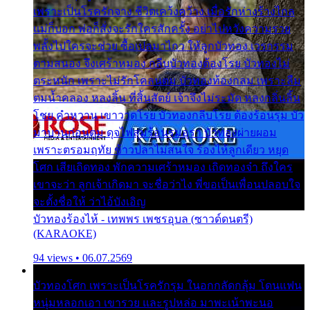
เพราะเป็นโรครักจาง ชีวิตเคว้งคว้าง เมื่อรักห่างร้างไกล
แม่ก็บอก พ่อก็สั่งจะรักใครสักครั้ง อย่าไปหวังความรวย
พลั้งไปใครจะช่วย ซื้อเปลมาไกว ให้ลูกบัวทอง เวรกรรม
ตามสนอง จึงเศร้าหมอง กลีบบัวทองต้องโรย บัวทองไม่
ตระหนัก เพราะไม่รักโคลนตม บัวทองท้องกลม เพราะลืม
ตมน้ำคลอง หลงลิ้น ที่สิ้นสัตย์ เจ้าจึงไม่ระมัด หลงกลิ่นลิ้น
โชย คำหวาน เขาวาดโรย บัวทองกลีบโรย ต้องร้อนรุม บัว
มาบานก่อนตูม ดุจไฟสุมร้อนรุมอุรา บัวทองผ่ายผอม
เพราะตรอมฤทัย ข้าวปลาไม่สนใจ ร้องไห้ลูกเดียว หยุด
โศก เสียเถิดทอง พักความเศร้าหมอง เถิดทองจ๋า ถึงใคร
เขาจะว่า ลูกเจ้าเกิดมา จะชื่อว่าไง พี่ขอเป็นเพื่อนปลอบใจ
จะตั้งชื่อให้ ว่าไอ้บังเอิญ
บัวทองร้องไห้ - เทพพร เพชรอุบล (ซาวด์ดนตรี)
(KARAOKE)
94 views • 06.07.2569
บัวทองโศก เพราะเป็นโรครักรุม ในอกกลัดกลุ้ม โดนแฟน
หนุ่มหลอกเอา เขารวย และรูปหล่อ มาพะเน้าพะนอ