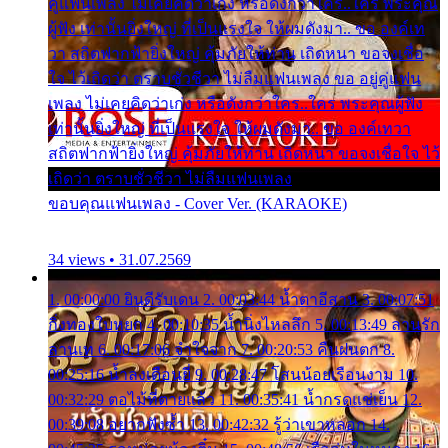
คู่แฟนเพลง ไม่เคยคิดว่าเก่ง หรือดังกว่าใคร..ใคร พระคุณ
ผู้ฟัง เท่านั้นยิ่งใหญ่ ที่เป็นแรงใจ ให้ผมดังมา.. ขอ องค์เท
วา สถิตฟากฟ้ายิ่งใหญ่ คุ้มภัยให้ท่าน เถิดหนา ขอจงเชื่อ
ใจ ไว้เถิดว่า ตราบชั่วชีวา ไม่ลืมแฟนเพลง ขอ อยู่คู่แฟน
เพลง ไม่เคยคิดว่าเก่ง หรือดังกว่าใคร..ใคร พระคุณผู้ฟัง
เท่านั้นยิ่งใหญ่ ที่เป็นแรงใจ ให้ผมดังมา.. ขอ องค์เทวา
สถิตฟากฟ้ายิ่งใหญ่ คุ้มภัยให้ท่าน เถิดหนา ขอจงเชื่อใจ ไว้
เถิดว่า ตราบชั่วชีวา ไม่ลืมแฟนเพลง
ขอบคุณแฟนเพลง - Cover Ver. (KARAOKE)
34 views • 31.07.2569
1. 00:00:00 ยินดีรับเดน 2. 00:03:44 น้ำตาอีสาน 3. 00:07:51
กิ่งทองใบหยก 4. 00:10:35 น้ำนิ่งไหลลึก 5. 00:13:49 ลานรัก
ลานเท 6. 00:17:06 จำใจจาก 7. 00:20:53 คืนฝนตก 8.
00:25:16 น้ำลงเดือนยี่ 9. 00:28:47 โสนน้อยเรือนงาม 10.
00:32:29 ตอไม้ที่ตายแล้ว 11. 00:35:41 น้ำกรดแช่เย็น 12.
00:39:08 อยากฟังซ้ำ 13. 00:42:32 รู้ว่าเขาหลอก 14.