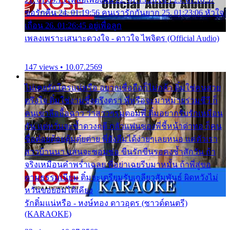
ขอรักคืน 24. 01:19:56 คนเรารักกันยาก 25. 01:23:06 หัวใจ
เถื่อน 26. 01:26:45 อยู่เพื่อลูก
เพลงเพราะเสนาะดวงใจ - ดาวใจ ไพจิตร (Official Audio)
147 views • 10.07.2569
ไม่เคยรักใครแน่หรือ อยากเชื่อถือก็ไม่กล้า ติ๋มใช่คนสวย
ตรึงใจ ติ๋มใช่งามซึ้งตรึงตรา พี่หรือจะมาหมายร่วมชีวี ก็
คนเขาลืออื้อฉาว ว่าสาวๆรุมตอมพี่ ติ๋มอยากรับรักเหมือน
กัน แต่หวั่นจะช้ำดวงฤดี กลัวแฟนของพี่ชี้หน้าด่าทอ ก็คน
ชื่อต๋อยต้อยตุ้มตุ๋ยต่าย พี่ยังลืมได้ง่ายๆเลยหนอ แค่ตัวเรา
สาวบ้านนา แสนจะซอมซ่อ ขืนรักขืนรอคงช้ำสักวัน ถ้า
จริงเหมือนคำพร่ำเฉลย พี่อย่าเฉยรีบมาหมั้น ถ้าพี่สู่ขอ
ตามธรรมเนียม ติ๋มจะเตรียมรับเกลียวสัมพันธ์ ผิดหวังไม่
หวั่นขอยอมได้เคียง
รักติ๋มแน่หรือ - หงษ์ทอง ดาวอุดร (ซาวด์ดนตรี)
(KARAOKE)