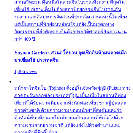
สวนอวี้หยวน คือหนึ่งในสวนจีนโบราณที่งดงามที่สุดใน
เซี่ยงไฮ้ เพราะเต็มไปด้วยสถาปัตยกรรมจีนโบราณอัน
งดงามและศิลปะการจัดสวนที่ประณีต สวนแห่งนี้ไม่เพียง
แต่เป็นสถานที่พักผ่อนหย่อนใจแต่ยังเป็นมรดกทาง
วัฒนธรรมที่สำคัญของจีนด้วยประวัติศาสตร์อันยาวนาน
กว่า 400 ปี
Yuyuan Garden : สวนอวี้หยวน จุดเช็กอินห้ามพลาดเมื่อ
มาเซี่ยงไฮ้ ประเทศจีน
1,306 views
หน้าผาโทจินโบ (Tojinbo) ตั้งอยู่ในจังหวัดฟุกุอิ (Fukui) ทาง
ภาคตะวันออกของประเทศญี่ปุ่น เป็นหนึ่งในสถานที่ท่อง
เที่ยวที่ได้รับความนิยมจากทั้งนักท่องเที่ยวชาวญี่ปุ่นและ
ชาวต่างชาติ ด้วยความงามของหน้าผาที่สูงชันและวิว
ทิวทัศน์ที่น่าทึ่ง และไม่เพียงแต่เป็นสถานที่ที่เต็มไปด้วย
ความงามจากธรรมชาติ แต่ยังแฝงไปด้วยตำนานและ
ความเชื่อที่ลึกซึ้งด้วย