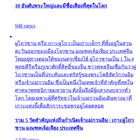
10 อันดับพระใหญ่และมีชื่อเสียงที่สุดในโลก
948 views
ผู่โถวซาน หรือ เกาะผู่โถว เป็นเกาะเล็กๆ ที่ตั้งอยู่ในส่วน
ตะวันออกของเมืองโจวซาน มณฑลเจ้อเจียง ประเทศจีน
โดยอยู่ทางตอนใต้ของนครเซี่ยงไฮ้ ผู่โถวซานเป็น 1 ใน 4
พุทธคีรีหรือภูเขาศักดิ์สิทธิ์ของจีน ชาวพุทธจีนเชื่อกันว่าผู่
โถวซานเป็นที่ประทับและตรัสรู้ของพระโพธิสัตว์กวนอิม
หรือเจ้าแม่กวนอิม ซึ่งเป็นหนึ่งในเทพเจ้าที่สำคัญที่สุดใน
ศาสนาพุทธนิกายมหายาน ดังนั้นจึงมีผู้แสวงบุญจากทั่ว
โลก โดยเฉพาะผู้ที่ศรัทธาในเจ้าแม่กวนอิมเดินทางมาที่
เกาะแห่งนี้เพื่อสักการะขอพรอยู่โดยตลอด
รวม 5 วัดสำคัญแห่งถิ่นกำเนิดเจ้าแม่กวนอิม | เกาะผู่โถว
ซาน มณฑลเจ้อเจียง ประเทศจีน
1,530 views