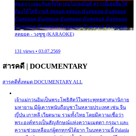
สองเรา เจอะกันครั้งใด เธอไม่เคยไยดี คราวนี้เธอยิ้มให้
ต้องให้ใส่ลีวายส์ สุดยอด สุดยอด มันสุดยอด มันสุดยอด
มันสุดยอด มันสุดยอด มันสุดยอด มันสุดยอด มันสุดยอด
มันสุดยอด มันสุดยอด มันสุดยอด มันสุดยอด มันสุดยอด
สุดยอด - วงซูซู (KARAOKE)
131 views • 03.07.2569
สารคดี
|
DOCUMENTARY
สารคดีทั้งหมด
DOCUMENTARY ALL
เจ้าแม่กวนอิมเป็นพระโพธิสัตว์ในพระพุทธศาสนานิกาย
มหายาน มีผู้เคารพนับถือบูชาในหลายประเทศ เช่น จีน
ญี่ปุ่น เกาหลี เวียดนาม รวมทั้งไทย โดยมีความเชื่อว่า
พระองค์ทรงเป็นสัญลักษณ์แห่งความเมตตา กรุณา และ
ความช่วยเหลือแก่ผู้ตกทุกข์ได้ยาก ในบทความนี้ Palanla