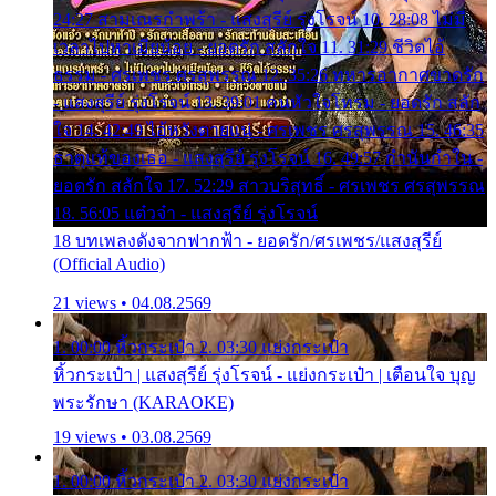
24:27 สามเณรกำพร้า - แสงสุรีย์ รุ่งโรจน์ 10. 28:08 ไม่มี
เวลาไปหาเมียน้อย - ยอดรัก สลักใจ 11. 31:29 ชีวิตไอ้
ธรรม - ศรเพชร ศรสุพรรณ 12. 35:26 ทหารอากาศขาดรัก
- แสงสุรีย์ รุ่งโรจน์ 13. 39:01 คนหัวใจโทรม - ยอดรัก สลัก
ใจ 14. 42:49 ไอ้หวังตายแน่ - ศรเพชร ศรสุพรรณ 15. 46:35
ธาตุแท้ของเธอ - แสงสุรีย์ รุ่งโรจน์ 16. 49:57 กำนันกำใน -
ยอดรัก สลักใจ 17. 52:29 สาวบริสุทธิ์ - ศรเพชร ศรสุพรรณ
18. 56:05 แต๋วจ๋า - แสงสุรีย์ รุ่งโรจน์
18 บทเพลงดังจากฟากฟ้า - ยอดรัก/ศรเพชร/แสงสุรีย์
(Official Audio)
21 views • 04.08.2569
1. 00:00 หิ้วกระเป๋า 2. 03:30 แย่งกระเป๋า
หิ้วกระเป๋า | แสงสุรีย์ รุ่งโรจน์ - แย่งกระเป๋า | เตือนใจ บุญ
พระรักษา (KARAOKE)
19 views • 03.08.2569
1. 00:00 หิ้วกระเป๋า 2. 03:30 แย่งกระเป๋า