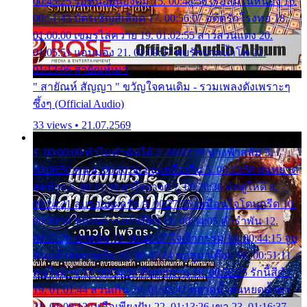
00:45:25 รอหน่อยน้องติ๋ม 15. 00:48:56 เรือล่มในหนอง 16.
00:51:43 บัตรเชิญสีเลือด 17. 00:56:07 อดีตรักโรงทอ 18.
01:00:00 เขมรไล่ควาย 19. 01:02:55 สาวสวนแตง 20.
01:05:51 แอบมอง 21. 01:09:27 พบรักปากน้ำโพ 22.
01:13:06 สายัณห์เมา
" สายัณห์ สัญญา " ขวัญใจคนเดิม - รวมเพลงดังเพราะๆ
ซึ้งๆ (Official Audio)
33 views • 21.07.2569
1. 00:00:00 ทำไมทำฉันได้ 2. 00:03:20 นางฟ้าสลัม 3.
00:06:50 คน 4. 00:10:36 บุญเหลือเกิน 5. 00:13:58 ฝนหยาด
สุดท้าย 6. 00:17:30 ยาใจยาจก 7. 00:20:30 คิดดูให้ดี 8.
00:24:21 ลบรอยแผลรัก 9. 00:27:35 เหมือนใจโดนกรีด 10.
00:30:54 ขบวนการเปาเปียว 11. 00:34:05 คำรำพัน 12.
00:37:20 ปาหนัน 13. 00:40:37 ใจเจ้ากรรม 14. 00:44:15 จูบ
ฉันแล้วจงตายเสีย 15. 00:47:24 ขอสูมาเต๊อะ 16. 00:51:11
คนใจมาร 17. 00:54:50 คืนทรมาน 18. 00:58:25 รักนี้สีดำ
19. 01:01:44 ส่วนเกิน 20. 01:05:42 หยาดน้ำฝนหยดน้ำตา
21. 01:09:13 เหลือเพียงฝัน 22. 01:13:26 เขา 23. 01:16:37