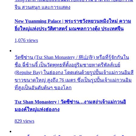
จีน สวนสนุก และการแสดง
New Yuanming Palace | พระราชวังหยวนหมิงใหม่ ความ
ยิ่งใหญ่แห่งประวัติศาสตร์ มณฑลกวางตุ้ง ประเทศจีน
1,076 views
วัดซีซ่าน (Tsz Shan Monastery / 慈山寺) หรือที่รู้จักกันใน
ชื่อ ฉี่ซ้านจี๋ เป็นวัดพุทธที่ตั้งอยู่ริมชายหาดรีพัลส์เบย์
(Repulse Bay) ในฮ่องกง โดดเด่นด้วยรูปปั้นเจ้าแม่กวนอิมสี
ขาวขนาดใหญ่ สูงถึง 76 เมตร ซึ่งเป็นรูปปั้นเจ้าแม่กวนอิม
ที่สูงเป็นอันดับต้นๆ ของโลก
Tsz Shan Monastery | วัดซีซ่าน…งามสง่าเจ้าแม่กวนอิ
มองค์ใหญ่แห่งฮ่องกง
829 views