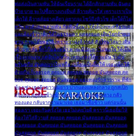
พ่อส่งเงินสามพัน ให้ฉันเรียนราม ได้อีกสักสามพัน ฉันคง
บ๊าย บาย จะไปซื้อกางเกงยีนส์ ลีวายส์มาใส่ เพราะเราเป็น
เด็กใต้ ลีวายส์อย่างเดียว อยากจะโชว์ถึงหิวโซ เด็กใต้ก็ไม่
หวั่น ตกตัวละหลายพัน กัดฟันซื้อมา ให้เด็กเทพเหลียวมอง
และต้องรู้ว่า เด็กใต้ไม่ธรรมดา แต่สุดยอด เดินโยกย้ายเย
ยวน กวนโอ๊ยพอได้ เพราะว่านุ่งลีวายส์ ตัวใหม่ใส่มา เดิน
เข้ามหาลัย จิ๊กโก๊มองหน้า ท่าจะมีปัญหา ไม่พอใจ ได้เป็น
เรื่องแน่นอน แต่ฉันไม่หวั่น เลยแหลงใต้ถามมัน ว่ามัน
พรั่นพรือ มันตอบว่าไม่พรื่อ เปลี่ยนเป็นยิ้มให้ เจอะเด็กใต้
ด้วยกัน ก็เลยรอด สุดยอด สุดยอด สุดยอด มันสุดยอด สุด
ยอด สุดยอด สุดยอด มันสุดยอด แอบหลงรักสาวราม ที่พัก
ห้องเช่า เธอผิวขาวผมยาว ปากแดงแหลงกลาง ถูกสเป็ก
จริงเธอ อยู่ห้องข้างข้าง อยากเข้าไปแหลงกลาง กลัว
ทองแดง กลับจากรามมาเจอ เธอมาซื้อข้าว แต่ก่อนนั้น
สองเรา เจอะกันครั้งใด เธอไม่เคยไยดี คราวนี้เธอยิ้มให้
ต้องให้ใส่ลีวายส์ สุดยอด สุดยอด มันสุดยอด มันสุดยอด
มันสุดยอด มันสุดยอด มันสุดยอด มันสุดยอด มันสุดยอด
มันสุดยอด มันสุดยอด มันสุดยอด มันสุดยอด มันสุดยอด