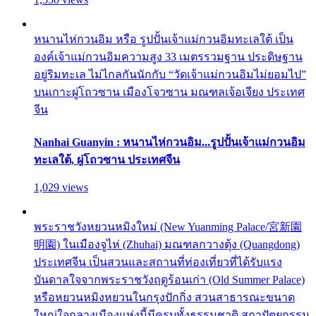
หนานไห่กวนอิม หรือ รูปปั้นเจ้าแม่กวนอิมทะเลใต้ เป็น
องค์เจ้าแม่กวนอิมความสูง 33 เมตรรวมฐาน ประดิษฐาน
อยู่ริมทะเล ไม่ไกลกันนักกับ “วัดเจ้าแม่กวนอิมไม่ยอมไป”
บนเกาะผู่โถวซาน เมืองโจวซาน มณฑลเจ้อเจียง ประเทศ
จีน
Nanhai Guanyin : หนานไห่กวนอิม...รูปปั้นเจ้าแม่กวนอิม
ทะเลใต้, ผู่โถวซาน ประเทศจีน
1,029 views
พระราชวังหยวนหมิงใหม่ (New Yuanming Palace/宮新園
明園) ในเมืองจูไห่ (Zhuhai) มณฑลกวางตุ้ง (Quangdong)
ประเทศจีน เป็นสวนและสถานที่ท่องเที่ยวที่ได้รับแรง
บันดาลใจจากพระราชวังฤดูร้อนเก่า (Old Summer Palace)
หรือหยวนหมิงหยวนในกรุงปักกิ่ง สวนสาธารณะขนาด
ใหญ่ใจกลางเมืองแห่งนี้มีครบทั้งธรรมชาติ สถาปัตยกรรม