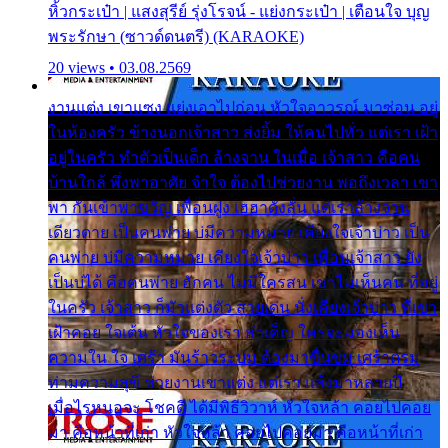
หิ้วกระเป๋า | แสงสุรีย์ รุ่งโรจน์ - แย่งกระเป๋า | เตือนใจ บุญ
พระรักษา (ซาวด์ดนตรี) (KARAOKE)
20 views • 03.08.2569
งานแต่ง เขาแซง แย่งเอาไปก่อน หัวใจอาวรณ์ มาซ่อน อยู่
ในห้องครัว ข้างนอกเจ้าสาว ส่งยิ้ม ให้คนไปทั่ว แต่เรา เฝ้า
อยู่ในครัว ทำตัวเป็นเด็ก ล้างจาน ในเมื่อ เจ้าสาว คือคน
บ้านใกล้ พึ่งพาอาศัย จำใจ ต้องไปช่วยงาน พอถึงเวลา เขา
พา กันเข้าพาขวัญ เพื่อนฝูง เฮฮาดังลั่น แต่เราล้างจาน
เดียวดาย เป็นคนพ่าย บ่มีความหมาย เคียงใจเจ้าบ่าว เป็น
คนพ่าย บ่มีความหมาย เคียงใจเจ้าบ่าว เพื่อนเจ้าสาว ยัง
เป็นบ่ได้ คือคนพ่าย ฮักคน ไม่มีใครสน เขาไม่เห็นคน ที่อยู่
ในครัว เจ้าสาว ก็มัวแต่งตัว สวยเด่น นั่งเคียงเจ้าบ่าว ที่เขา
เฝ้าคอย ใจเต้น หัวใจของเรา ลำเค็ญ ใครจะมองเห็น
ความใน ใจ เศร้า มันร้าวระบม ต้องมาขื่นขม เศร้าตรม
ท่ามความสุขี ช่วยงานเขาแต่ง แต่เรา แล้งมาหลายปี
เมื่อไรหนอจะ โชคดี ได้มีพิธีวิวาห์ หัวใจหล้า คอยไปคอย
มา คือหน้าที่เก่า หัวใจหล้า คอยไปคอยมา คือหน้าที่เก่า