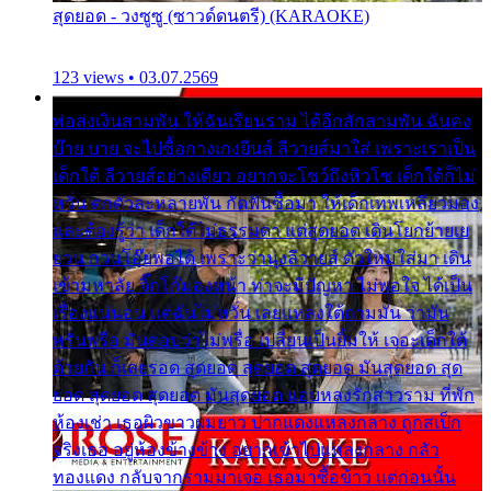
สุดยอด - วงซูซู (ซาวด์ดนตรี) (KARAOKE)
123 views • 03.07.2569
พ่อส่งเงินสามพัน ให้ฉันเรียนราม ได้อีกสักสามพัน ฉันคง
บ๊าย บาย จะไปซื้อกางเกงยีนส์ ลีวายส์มาใส่ เพราะเราเป็น
เด็กใต้ ลีวายส์อย่างเดียว อยากจะโชว์ถึงหิวโซ เด็กใต้ก็ไม่
หวั่น ตกตัวละหลายพัน กัดฟันซื้อมา ให้เด็กเทพเหลียวมอง
และต้องรู้ว่า เด็กใต้ไม่ธรรมดา แต่สุดยอด เดินโยกย้ายเย
ยวน กวนโอ๊ยพอได้ เพราะว่านุ่งลีวายส์ ตัวใหม่ใส่มา เดิน
เข้ามหาลัย จิ๊กโก๊มองหน้า ท่าจะมีปัญหา ไม่พอใจ ได้เป็น
เรื่องแน่นอน แต่ฉันไม่หวั่น เลยแหลงใต้ถามมัน ว่ามัน
พรั่นพรือ มันตอบว่าไม่พรื่อ เปลี่ยนเป็นยิ้มให้ เจอะเด็กใต้
ด้วยกัน ก็เลยรอด สุดยอด สุดยอด สุดยอด มันสุดยอด สุด
ยอด สุดยอด สุดยอด มันสุดยอด แอบหลงรักสาวราม ที่พัก
ห้องเช่า เธอผิวขาวผมยาว ปากแดงแหลงกลาง ถูกสเป็ก
จริงเธอ อยู่ห้องข้างข้าง อยากเข้าไปแหลงกลาง กลัว
ทองแดง กลับจากรามมาเจอ เธอมาซื้อข้าว แต่ก่อนนั้น