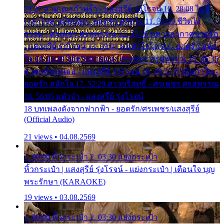
24:27 สามเณรกำพร้า - แสงสุรีย์ รุ่งโรจน์ 10. 28:08 ไม่มี
เวลาไปหาเมียน้อย - ยอดรัก สลักใจ 11. 31:29 ชีวิตไอ้
ธรรม - ศรเพชร ศรสุพรรณ 12. 35:26 ทหารอากาศขาดรัก
- แสงสุรีย์ รุ่งโรจน์ 13. 39:01 คนหัวใจโทรม - ยอดรัก สลัก
ใจ 14. 42:49 ไอ้หวังตายแน่ - ศรเพชร ศรสุพรรณ 15. 46:35
ธาตุแท้ของเธอ - แสงสุรีย์ รุ่งโรจน์ 16. 49:57 กำนันกำใน -
ยอดรัก สลักใจ 17. 52:29 สาวบริสุทธิ์ - ศรเพชร ศรสุพรรณ
18. 56:05 แต๋วจ๋า - แสงสุรีย์ รุ่งโรจน์
18 บทเพลงดังจากฟากฟ้า - ยอดรัก/ศรเพชร/แสงสุรีย์
(Official Audio)
21 views • 04.08.2569
1. 00:00 หิ้วกระเป๋า 2. 03:30 แย่งกระเป๋า
หิ้วกระเป๋า | แสงสุรีย์ รุ่งโรจน์ - แย่งกระเป๋า | เตือนใจ บุญ
พระรักษา (KARAOKE)
19 views • 03.08.2569
1. 00:00 หิ้วกระเป๋า 2. 03:30 แย่งกระเป๋า