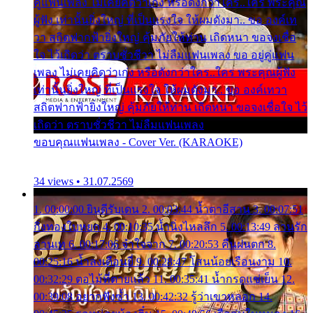
คู่แฟนเพลง ไม่เคยคิดว่าเก่ง หรือดังกว่าใคร..ใคร พระคุณ
ผู้ฟัง เท่านั้นยิ่งใหญ่ ที่เป็นแรงใจ ให้ผมดังมา.. ขอ องค์เท
วา สถิตฟากฟ้ายิ่งใหญ่ คุ้มภัยให้ท่าน เถิดหนา ขอจงเชื่อ
ใจ ไว้เถิดว่า ตราบชั่วชีวา ไม่ลืมแฟนเพลง ขอ อยู่คู่แฟน
เพลง ไม่เคยคิดว่าเก่ง หรือดังกว่าใคร..ใคร พระคุณผู้ฟัง
เท่านั้นยิ่งใหญ่ ที่เป็นแรงใจ ให้ผมดังมา.. ขอ องค์เทวา
สถิตฟากฟ้ายิ่งใหญ่ คุ้มภัยให้ท่าน เถิดหนา ขอจงเชื่อใจ ไว้
เถิดว่า ตราบชั่วชีวา ไม่ลืมแฟนเพลง
ขอบคุณแฟนเพลง - Cover Ver. (KARAOKE)
34 views • 31.07.2569
1. 00:00:00 ยินดีรับเดน 2. 00:03:44 น้ำตาอีสาน 3. 00:07:51
กิ่งทองใบหยก 4. 00:10:35 น้ำนิ่งไหลลึก 5. 00:13:49 ลานรัก
ลานเท 6. 00:17:06 จำใจจาก 7. 00:20:53 คืนฝนตก 8.
00:25:16 น้ำลงเดือนยี่ 9. 00:28:47 โสนน้อยเรือนงาม 10.
00:32:29 ตอไม้ที่ตายแล้ว 11. 00:35:41 น้ำกรดแช่เย็น 12.
00:39:08 อยากฟังซ้ำ 13. 00:42:32 รู้ว่าเขาหลอก 14.