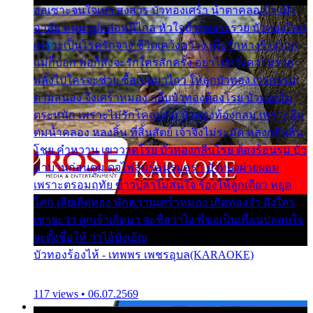
ออเซาะจนใจเบา สงสาร บัวทองเศร้า น้ำตาคลอเบ้า เฝ้า
อาลัย หนุ่มรูปหล่อหนีไกล หัวใจบัวทองระรวย บัวทองโศก
เพราะเป็นโรครักจาง ชีวิตเคว้งคว้าง เมื่อรักห่างร้างไกล
แม่ก็บอก พ่อก็สั่งจะรักใครสักครั้ง อย่าไปหวังความรวย
พลั้งไปใครจะช่วย ซื้อเปลมาไกว ให้ลูกบัวทอง เวรกรรม
ตามสนอง จึงเศร้าหมอง กลีบบัวทองต้องโรย บัวทองไม่
ตระหนัก เพราะไม่รักโคลนตม บัวทองท้องกลม เพราะลืม
ตมน้ำคลอง หลงลิ้น ที่สิ้นสัตย์ เจ้าจึงไม่ระมัด หลงกลิ่นลิ้น
โชย คำหวาน เขาวาดโรย บัวทองกลีบโรย ต้องร้อนรุม บัว
มาบานก่อนตูม ดุจไฟสุมร้อนรุมอุรา บัวทองผ่ายผอม
เพราะตรอมฤทัย ข้าวปลาไม่สนใจ ร้องไห้ลูกเดียว หยุด
โศก เสียเถิดทอง พักความเศร้าหมอง เถิดทองจ๋า ถึงใคร
เขาจะว่า ลูกเจ้าเกิดมา จะชื่อว่าไง พี่ขอเป็นเพื่อนปลอบใจ
จะตั้งชื่อให้ ว่าไอ้บังเอิญ
บัวทองร้องไห้ - เทพพร เพชรอุบล(KARAOKE)
117 views • 06.07.2569