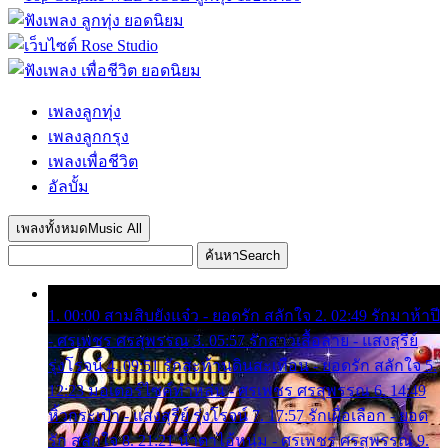
เพลงลูกทุ่ง
เพลงลูกกรุง
เพลงเพื่อชีวิต
อัลบั้ม
เพลงทั้งหมด
Music All
ค้นหา
Search
1. 00:00 สามสิบยังแจ๋ว - ยอดรัก สลักใจ 2. 02:49 รักมาห้าปี
- ศรเพชร ศรสุพรรณ 3. 05:57 รักสาวเสื้อลาย - แสงสุรีย์
รุ่งโรจน์ 4. 09:51 รักสะท้านดินสะเทือน - ยอดรัก สลักใจ 5.
12:23 มอเตอร์ไซค์ทำหล่น - ศรเพชร ศรสุพรรณ 6. 14:49
หิ้วกระเป๋า - แสงสุรีย์ รุ่งโรจน์ 7. 17:57 รักเผื่อเลือก - ยอด
รัก สลักใจ 8. 21:21 น้ำตาไอ้หนุ่ม - ศรเพชร ศรสุพรรณ 9.