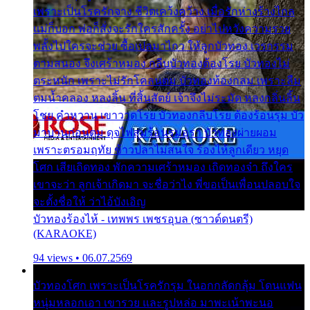
เพราะเป็นโรครักจาง ชีวิตเคว้งคว้าง เมื่อรักห่างร้างไกล
แม่ก็บอก พ่อก็สั่งจะรักใครสักครั้ง อย่าไปหวังความรวย
พลั้งไปใครจะช่วย ซื้อเปลมาไกว ให้ลูกบัวทอง เวรกรรม
ตามสนอง จึงเศร้าหมอง กลีบบัวทองต้องโรย บัวทองไม่
ตระหนัก เพราะไม่รักโคลนตม บัวทองท้องกลม เพราะลืม
ตมน้ำคลอง หลงลิ้น ที่สิ้นสัตย์ เจ้าจึงไม่ระมัด หลงกลิ่นลิ้น
โชย คำหวาน เขาวาดโรย บัวทองกลีบโรย ต้องร้อนรุม บัว
มาบานก่อนตูม ดุจไฟสุมร้อนรุมอุรา บัวทองผ่ายผอม
เพราะตรอมฤทัย ข้าวปลาไม่สนใจ ร้องไห้ลูกเดียว หยุด
โศก เสียเถิดทอง พักความเศร้าหมอง เถิดทองจ๋า ถึงใคร
เขาจะว่า ลูกเจ้าเกิดมา จะชื่อว่าไง พี่ขอเป็นเพื่อนปลอบใจ
จะตั้งชื่อให้ ว่าไอ้บังเอิญ
บัวทองร้องไห้ - เทพพร เพชรอุบล (ซาวด์ดนตรี)
(KARAOKE)
94 views • 06.07.2569
บัวทองโศก เพราะเป็นโรครักรุม ในอกกลัดกลุ้ม โดนแฟน
หนุ่มหลอกเอา เขารวย และรูปหล่อ มาพะเน้าพะนอ