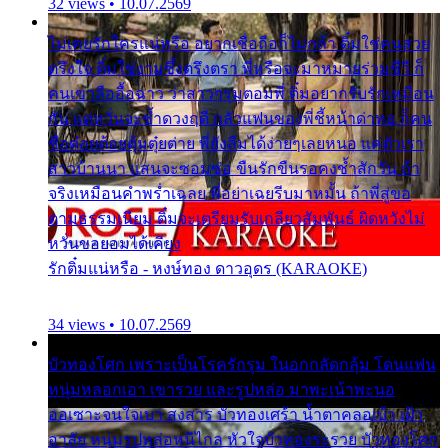
32 views • 10.07.2569
ไม่เคยรักใครแน่หรือ อยากเชื่อถือก็ไม่กล้า ติ๋มใช่คนสวย
ตรึงใจ ติ๋มใช่งามซึ้งตรึงตรา พี่หรือจะมาหมายร่วมชีวี ก็
คนเขาลืออื้อฉาว ว่าสาวๆรุมตอมพี่ ติ๋มอยากรับรักเหมือน
กัน แต่หวั่นจะช้ำดวงฤดี กลัวแฟนของพี่ชี้หน้าด่าทอ ก็คน
ชื่อต๋อยต้อยตุ้มตุ๋ยต่าย พี่ยังลืมได้ง่ายๆเลยหนอ แค่ตัวเรา
สาวบ้านนา แสนจะซอมซ่อ ขืนรักขืนรอคงช้ำสักวัน ถ้า
จริงเหมือนคำพร่ำเฉลย พี่อย่าเฉยรีบมาหมั้น ถ้าพี่สู่ขอ
ตามธรรมเนียม ติ๋มจะเตรียมรับเกลียวสัมพันธ์ ผิดหวังไม่
หวั่นขอยอมได้เคียง
รักติ๋มแน่หรือ - หงษ์ทอง ดาวอุดร (KARAOKE)
34 views • 10.07.2569
บัวทองโศก เพราะเป็นโรครักรุม ในอกกลัดกลุ้ม โดนแฟน
หนุ่มหลอกเอา เขารวย และรูปหล่อ มาพะเน้าพะนอ
ออเซาะจนใจเบา สงสาร บัวทองเศร้า น้ำตาคลอเบ้า เฝ้า
อาลัย หนุ่มรูปหล่อหนีไกล หัวใจบัวทองระรวย บัวทองโศก