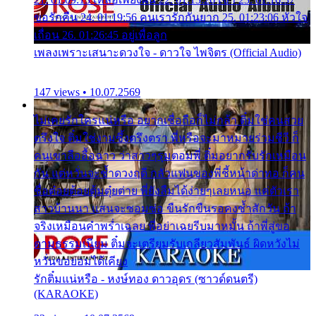
ขอรักคืน 24. 01:19:56 คนเรารักกันยาก 25. 01:23:06 หัวใจ
เถื่อน 26. 01:26:45 อยู่เพื่อลูก
เพลงเพราะเสนาะดวงใจ - ดาวใจ ไพจิตร (Official Audio)
147 views • 10.07.2569
ไม่เคยรักใครแน่หรือ อยากเชื่อถือก็ไม่กล้า ติ๋มใช่คนสวย
ตรึงใจ ติ๋มใช่งามซึ้งตรึงตรา พี่หรือจะมาหมายร่วมชีวี ก็
คนเขาลืออื้อฉาว ว่าสาวๆรุมตอมพี่ ติ๋มอยากรับรักเหมือน
กัน แต่หวั่นจะช้ำดวงฤดี กลัวแฟนของพี่ชี้หน้าด่าทอ ก็คน
ชื่อต๋อยต้อยตุ้มตุ๋ยต่าย พี่ยังลืมได้ง่ายๆเลยหนอ แค่ตัวเรา
สาวบ้านนา แสนจะซอมซ่อ ขืนรักขืนรอคงช้ำสักวัน ถ้า
จริงเหมือนคำพร่ำเฉลย พี่อย่าเฉยรีบมาหมั้น ถ้าพี่สู่ขอ
ตามธรรมเนียม ติ๋มจะเตรียมรับเกลียวสัมพันธ์ ผิดหวังไม่
หวั่นขอยอมได้เคียง
รักติ๋มแน่หรือ - หงษ์ทอง ดาวอุดร (ซาวด์ดนตรี)
(KARAOKE)