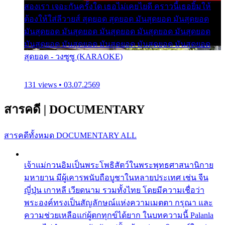
สองเรา เจอะกันครั้งใด เธอไม่เคยไยดี คราวนี้เธอยิ้มให้
ต้องให้ใส่ลีวายส์ สุดยอด สุดยอด มันสุดยอด มันสุดยอด
มันสุดยอด มันสุดยอด มันสุดยอด มันสุดยอด มันสุดยอด
มันสุดยอด มันสุดยอด มันสุดยอด มันสุดยอด มันสุดยอด
สุดยอด - วงซูซู (KARAOKE)
131 views • 03.07.2569
สารคดี
|
DOCUMENTARY
สารคดีทั้งหมด
DOCUMENTARY ALL
เจ้าแม่กวนอิมเป็นพระโพธิสัตว์ในพระพุทธศาสนานิกาย
มหายาน มีผู้เคารพนับถือบูชาในหลายประเทศ เช่น จีน
ญี่ปุ่น เกาหลี เวียดนาม รวมทั้งไทย โดยมีความเชื่อว่า
พระองค์ทรงเป็นสัญลักษณ์แห่งความเมตตา กรุณา และ
ความช่วยเหลือแก่ผู้ตกทุกข์ได้ยาก ในบทความนี้ Palanla