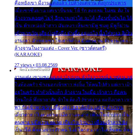
คือหยังเขา มีงานแต่งแล้ว ไปล้างแต่จาน ดั่งถูกประหาร
เมื่อเขาชื่นบาน แต่เราขื่นขม โอ้ รัก ลอยลม ไม่สม ดัง ใจ
ล้างจานคอยคู่ ไม่รู้ อีกนานเท่าใด จะได้ เลื่อนขั้นบันได ได้
เป็น ตำแหน่งเจ้าสาว มันเหงา เห็นเขามีคู่ ซมดู มีคู่ก็ม่วน
เข้าพาขวัญ เสียงโห่ตึงตึง มันซึ้ง อยู่แก่ใจ มื้อใด๋หนอ สิเป็น
งานเฮา มัวซอยเขา ใจเฮาซิด้าน มันทรมาน จับจาน เอย…
ล้างจานในงานแต่ง - Cover Ver. (ซาวด์ดนตรี)
(KARAOKE)
27 views • 03.08.2569
งานแต่ง เขาแซง แย่งเอาไปก่อน หัวใจอาวรณ์ มาซ่อน อยู่
ในห้องครัว ข้างนอกเจ้าสาว ส่งยิ้ม ให้คนไปทั่ว แต่เรา เฝ้า
อยู่ในครัว ทำตัวเป็นเด็ก ล้างจาน ในเมื่อ เจ้าสาว คือคน
บ้านใกล้ พึ่งพาอาศัย จำใจ ต้องไปช่วยงาน พอถึงเวลา เขา
พา กันเข้าพาขวัญ เพื่อนฝูง เฮฮาดังลั่น แต่เราล้างจาน
เดียวดาย เป็นคนพ่าย บ่มีความหมาย เคียงใจเจ้าบ่าว เป็น
คนพ่าย บ่มีความหมาย เคียงใจเจ้าบ่าว เพื่อนเจ้าสาว ยัง
เป็นบ่ได้ คือคนพ่าย ฮักคน ไม่มีใครสน เขาไม่เห็นคน ที่อยู่