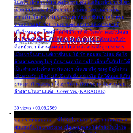
ในครัว เจ้าสาว ก็มัวแต่งตัว สวยเด่น นั่งเคียงเจ้าบ่าว ที่เขา
เฝ้าคอย ใจเต้น หัวใจของเรา ลำเค็ญ ใครจะมองเห็น
ความใน ใจ เศร้า มันร้าวระบม ต้องมาขื่นขม เศร้าตรม
ท่ามความสุขี ช่วยงานเขาแต่ง แต่เรา แล้งมาหลายปี
เมื่อไรหนอจะ โชคดี ได้มีพิธีวิวาห์ หัวใจหล้า คอยไปคอย
มา คือหน้าที่เก่า หัวใจหล้า คอยไปคอยมา คือหน้าที่เก่า
คือหยังเขา มีงานแต่งแล้ว ไปล้างแต่จาน ดั่งถูกประหาร
เมื่อเขาชื่นบาน แต่เราขื่นขม โอ้ รัก ลอยลม ไม่สม ดัง ใจ
ล้างจานคอยคู่ ไม่รู้ อีกนานเท่าใด จะได้ เลื่อนขั้นบันได ได้
เป็น ตำแหน่งเจ้าสาว มันเหงา เห็นเขามีคู่ ซมดู มีคู่ก็ม่วน
เข้าพาขวัญ เสียงโห่ตึงตึง มันซึ้ง อยู่แก่ใจ มื้อใด๋หนอ สิเป็น
งานเฮา มัวซอยเขา ใจเฮาซิด้าน มันทรมาน จับจาน เอย…
ล้างจานในงานแต่ง - Cover Ver. (KARAOKE)
30 views • 03.08.2569
ขอ กราบ ขอบคุณ.... ที่ได้รับไออุ่น การุณ จากแฟน เพลง
ผมแสนชื่นใจ หายวังเวง เมื่อแฟนเพลง ให้กำลังใจ น้ำใจ