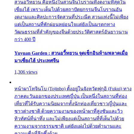
สวนอวี้หยวน คือหนึ่งในสวนจีนโบราณที่งดงามที่สุดใน
เซี่ยงไฮ้ เพราะเต็มไปด้วยสถาปัตยกรรมจีนโบราณอัน
งดงามและศิลปะการจัดสวนที่ประณีต สวนแห่งนี้ไม่เพียง
แต่เป็นสถานที่พักผ่อนหย่อนใจแต่ยังเป็นมรดกทาง
วัฒนธรรมที่สำคัญของจีนด้วยประวัติศาสตร์อันยาวนาน
กว่า 400 ปี
Yuyuan Garden : สวนอวี้หยวน จุดเช็กอินห้ามพลาดเมื่อ
มาเซี่ยงไฮ้ ประเทศจีน
1,306 views
หน้าผาโทจินโบ (Tojinbo) ตั้งอยู่ในจังหวัดฟุกุอิ (Fukui) ทาง
ภาคตะวันออกของประเทศญี่ปุ่น เป็นหนึ่งในสถานที่ท่อง
เที่ยวที่ได้รับความนิยมจากทั้งนักท่องเที่ยวชาวญี่ปุ่นและ
ชาวต่างชาติ ด้วยความงามของหน้าผาที่สูงชันและวิว
ทิวทัศน์ที่น่าทึ่ง และไม่เพียงแต่เป็นสถานที่ที่เต็มไปด้วย
ความงามจากธรรมชาติ แต่ยังแฝงไปด้วยตำนานและ
ความเชื่อที่ลึกซึ้งด้วย