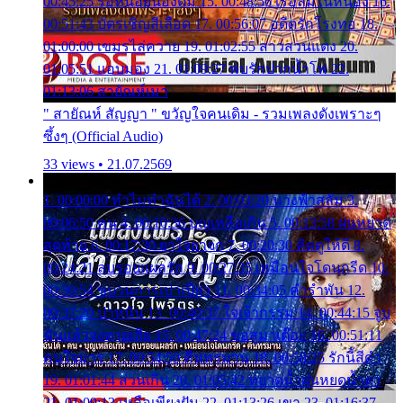
00:45:25 รอหน่อยน้องติ๋ม 15. 00:48:56 เรือล่มในหนอง 16.
00:51:43 บัตรเชิญสีเลือด 17. 00:56:07 อดีตรักโรงทอ 18.
01:00:00 เขมรไล่ควาย 19. 01:02:55 สาวสวนแตง 20.
01:05:51 แอบมอง 21. 01:09:27 พบรักปากน้ำโพ 22.
01:13:06 สายัณห์เมา
" สายัณห์ สัญญา " ขวัญใจคนเดิม - รวมเพลงดังเพราะๆ
ซึ้งๆ (Official Audio)
33 views • 21.07.2569
1. 00:00:00 ทำไมทำฉันได้ 2. 00:03:20 นางฟ้าสลัม 3.
00:06:50 คน 4. 00:10:36 บุญเหลือเกิน 5. 00:13:58 ฝนหยาด
สุดท้าย 6. 00:17:30 ยาใจยาจก 7. 00:20:30 คิดดูให้ดี 8.
00:24:21 ลบรอยแผลรัก 9. 00:27:35 เหมือนใจโดนกรีด 10.
00:30:54 ขบวนการเปาเปียว 11. 00:34:05 คำรำพัน 12.
00:37:20 ปาหนัน 13. 00:40:37 ใจเจ้ากรรม 14. 00:44:15 จูบ
ฉันแล้วจงตายเสีย 15. 00:47:24 ขอสูมาเต๊อะ 16. 00:51:11
คนใจมาร 17. 00:54:50 คืนทรมาน 18. 00:58:25 รักนี้สีดำ
19. 01:01:44 ส่วนเกิน 20. 01:05:42 หยาดน้ำฝนหยดน้ำตา
21. 01:09:13 เหลือเพียงฝัน 22. 01:13:26 เขา 23. 01:16:37