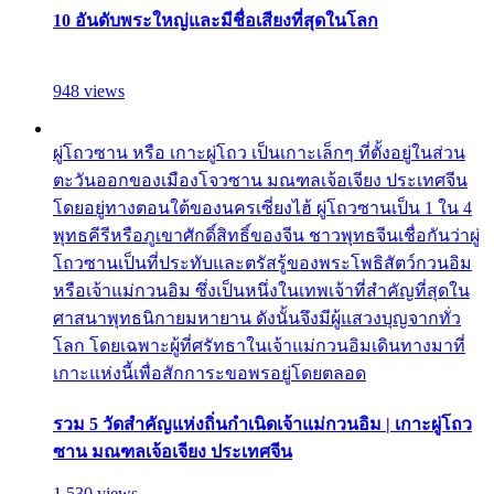
10 อันดับพระใหญ่และมีชื่อเสียงที่สุดในโลก
948 views
ผู่โถวซาน หรือ เกาะผู่โถว เป็นเกาะเล็กๆ ที่ตั้งอยู่ในส่วน
ตะวันออกของเมืองโจวซาน มณฑลเจ้อเจียง ประเทศจีน
โดยอยู่ทางตอนใต้ของนครเซี่ยงไฮ้ ผู่โถวซานเป็น 1 ใน 4
พุทธคีรีหรือภูเขาศักดิ์สิทธิ์ของจีน ชาวพุทธจีนเชื่อกันว่าผู่
โถวซานเป็นที่ประทับและตรัสรู้ของพระโพธิสัตว์กวนอิม
หรือเจ้าแม่กวนอิม ซึ่งเป็นหนึ่งในเทพเจ้าที่สำคัญที่สุดใน
ศาสนาพุทธนิกายมหายาน ดังนั้นจึงมีผู้แสวงบุญจากทั่ว
โลก โดยเฉพาะผู้ที่ศรัทธาในเจ้าแม่กวนอิมเดินทางมาที่
เกาะแห่งนี้เพื่อสักการะขอพรอยู่โดยตลอด
รวม 5 วัดสำคัญแห่งถิ่นกำเนิดเจ้าแม่กวนอิม | เกาะผู่โถว
ซาน มณฑลเจ้อเจียง ประเทศจีน
1,530 views