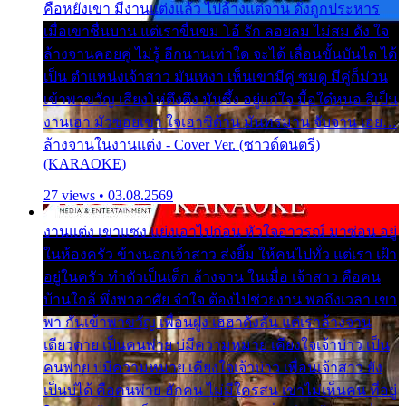
คือหยังเขา มีงานแต่งแล้ว ไปล้างแต่จาน ดั่งถูกประหาร
เมื่อเขาชื่นบาน แต่เราขื่นขม โอ้ รัก ลอยลม ไม่สม ดัง ใจ
ล้างจานคอยคู่ ไม่รู้ อีกนานเท่าใด จะได้ เลื่อนขั้นบันได ได้
เป็น ตำแหน่งเจ้าสาว มันเหงา เห็นเขามีคู่ ซมดู มีคู่ก็ม่วน
เข้าพาขวัญ เสียงโห่ตึงตึง มันซึ้ง อยู่แก่ใจ มื้อใด๋หนอ สิเป็น
งานเฮา มัวซอยเขา ใจเฮาซิด้าน มันทรมาน จับจาน เอย…
ล้างจานในงานแต่ง - Cover Ver. (ซาวด์ดนตรี)
(KARAOKE)
27 views • 03.08.2569
งานแต่ง เขาแซง แย่งเอาไปก่อน หัวใจอาวรณ์ มาซ่อน อยู่
ในห้องครัว ข้างนอกเจ้าสาว ส่งยิ้ม ให้คนไปทั่ว แต่เรา เฝ้า
อยู่ในครัว ทำตัวเป็นเด็ก ล้างจาน ในเมื่อ เจ้าสาว คือคน
บ้านใกล้ พึ่งพาอาศัย จำใจ ต้องไปช่วยงาน พอถึงเวลา เขา
พา กันเข้าพาขวัญ เพื่อนฝูง เฮฮาดังลั่น แต่เราล้างจาน
เดียวดาย เป็นคนพ่าย บ่มีความหมาย เคียงใจเจ้าบ่าว เป็น
คนพ่าย บ่มีความหมาย เคียงใจเจ้าบ่าว เพื่อนเจ้าสาว ยัง
เป็นบ่ได้ คือคนพ่าย ฮักคน ไม่มีใครสน เขาไม่เห็นคน ที่อยู่