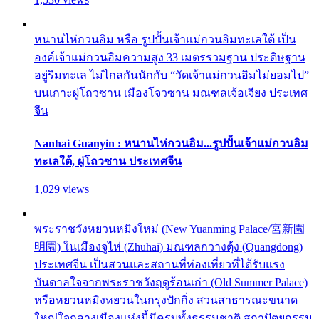
หนานไห่กวนอิม หรือ รูปปั้นเจ้าแม่กวนอิมทะเลใต้ เป็น
องค์เจ้าแม่กวนอิมความสูง 33 เมตรรวมฐาน ประดิษฐาน
อยู่ริมทะเล ไม่ไกลกันนักกับ “วัดเจ้าแม่กวนอิมไม่ยอมไป”
บนเกาะผู่โถวซาน เมืองโจวซาน มณฑลเจ้อเจียง ประเทศ
จีน
Nanhai Guanyin : หนานไห่กวนอิม...รูปปั้นเจ้าแม่กวนอิม
ทะเลใต้, ผู่โถวซาน ประเทศจีน
1,029 views
พระราชวังหยวนหมิงใหม่ (New Yuanming Palace/宮新園
明園) ในเมืองจูไห่ (Zhuhai) มณฑลกวางตุ้ง (Quangdong)
ประเทศจีน เป็นสวนและสถานที่ท่องเที่ยวที่ได้รับแรง
บันดาลใจจากพระราชวังฤดูร้อนเก่า (Old Summer Palace)
หรือหยวนหมิงหยวนในกรุงปักกิ่ง สวนสาธารณะขนาด
ใหญ่ใจกลางเมืองแห่งนี้มีครบทั้งธรรมชาติ สถาปัตยกรรม