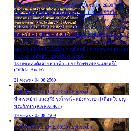
24:27 สามเณรกำพร้า - แสงสุรีย์ รุ่งโรจน์ 10. 28:08 ไม่มี
เวลาไปหาเมียน้อย - ยอดรัก สลักใจ 11. 31:29 ชีวิตไอ้
ธรรม - ศรเพชร ศรสุพรรณ 12. 35:26 ทหารอากาศขาดรัก
- แสงสุรีย์ รุ่งโรจน์ 13. 39:01 คนหัวใจโทรม - ยอดรัก สลัก
ใจ 14. 42:49 ไอ้หวังตายแน่ - ศรเพชร ศรสุพรรณ 15. 46:35
ธาตุแท้ของเธอ - แสงสุรีย์ รุ่งโรจน์ 16. 49:57 กำนันกำใน -
ยอดรัก สลักใจ 17. 52:29 สาวบริสุทธิ์ - ศรเพชร ศรสุพรรณ
18. 56:05 แต๋วจ๋า - แสงสุรีย์ รุ่งโรจน์
18 บทเพลงดังจากฟากฟ้า - ยอดรัก/ศรเพชร/แสงสุรีย์
(Official Audio)
21 views • 04.08.2569
1. 00:00 หิ้วกระเป๋า 2. 03:30 แย่งกระเป๋า
หิ้วกระเป๋า | แสงสุรีย์ รุ่งโรจน์ - แย่งกระเป๋า | เตือนใจ บุญ
พระรักษา (KARAOKE)
19 views • 03.08.2569
1. 00:00 หิ้วกระเป๋า 2. 03:30 แย่งกระเป๋า