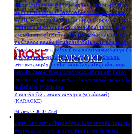
เพราะเป็นโรครักจาง ชีวิตเคว้งคว้าง เมื่อรักห่างร้างไกล
แม่ก็บอก พ่อก็สั่งจะรักใครสักครั้ง อย่าไปหวังความรวย
พลั้งไปใครจะช่วย ซื้อเปลมาไกว ให้ลูกบัวทอง เวรกรรม
ตามสนอง จึงเศร้าหมอง กลีบบัวทองต้องโรย บัวทองไม่
ตระหนัก เพราะไม่รักโคลนตม บัวทองท้องกลม เพราะลืม
ตมน้ำคลอง หลงลิ้น ที่สิ้นสัตย์ เจ้าจึงไม่ระมัด หลงกลิ่นลิ้น
โชย คำหวาน เขาวาดโรย บัวทองกลีบโรย ต้องร้อนรุม บัว
มาบานก่อนตูม ดุจไฟสุมร้อนรุมอุรา บัวทองผ่ายผอม
เพราะตรอมฤทัย ข้าวปลาไม่สนใจ ร้องไห้ลูกเดียว หยุด
โศก เสียเถิดทอง พักความเศร้าหมอง เถิดทองจ๋า ถึงใคร
เขาจะว่า ลูกเจ้าเกิดมา จะชื่อว่าไง พี่ขอเป็นเพื่อนปลอบใจ
จะตั้งชื่อให้ ว่าไอ้บังเอิญ
บัวทองร้องไห้ - เทพพร เพชรอุบล (ซาวด์ดนตรี)
(KARAOKE)
94 views • 06.07.2569
บัวทองโศก เพราะเป็นโรครักรุม ในอกกลัดกลุ้ม โดนแฟน
หนุ่มหลอกเอา เขารวย และรูปหล่อ มาพะเน้าพะนอ