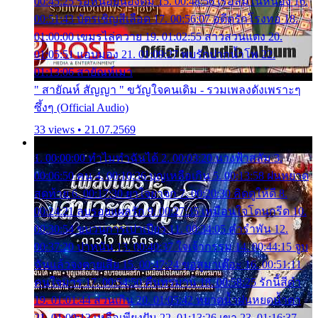
00:45:25 รอหน่อยน้องติ๋ม 15. 00:48:56 เรือล่มในหนอง 16.
00:51:43 บัตรเชิญสีเลือด 17. 00:56:07 อดีตรักโรงทอ 18.
01:00:00 เขมรไล่ควาย 19. 01:02:55 สาวสวนแตง 20.
01:05:51 แอบมอง 21. 01:09:27 พบรักปากน้ำโพ 22.
01:13:06 สายัณห์เมา
" สายัณห์ สัญญา " ขวัญใจคนเดิม - รวมเพลงดังเพราะๆ
ซึ้งๆ (Official Audio)
33 views • 21.07.2569
1. 00:00:00 ทำไมทำฉันได้ 2. 00:03:20 นางฟ้าสลัม 3.
00:06:50 คน 4. 00:10:36 บุญเหลือเกิน 5. 00:13:58 ฝนหยาด
สุดท้าย 6. 00:17:30 ยาใจยาจก 7. 00:20:30 คิดดูให้ดี 8.
00:24:21 ลบรอยแผลรัก 9. 00:27:35 เหมือนใจโดนกรีด 10.
00:30:54 ขบวนการเปาเปียว 11. 00:34:05 คำรำพัน 12.
00:37:20 ปาหนัน 13. 00:40:37 ใจเจ้ากรรม 14. 00:44:15 จูบ
ฉันแล้วจงตายเสีย 15. 00:47:24 ขอสูมาเต๊อะ 16. 00:51:11
คนใจมาร 17. 00:54:50 คืนทรมาน 18. 00:58:25 รักนี้สีดำ
19. 01:01:44 ส่วนเกิน 20. 01:05:42 หยาดน้ำฝนหยดน้ำตา
21. 01:09:13 เหลือเพียงฝัน 22. 01:13:26 เขา 23. 01:16:37