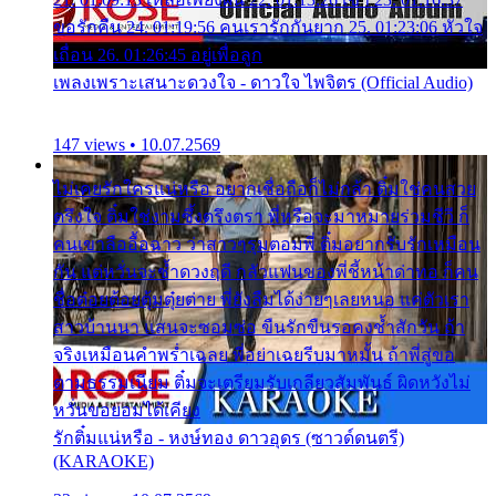
ขอรักคืน 24. 01:19:56 คนเรารักกันยาก 25. 01:23:06 หัวใจ
เถื่อน 26. 01:26:45 อยู่เพื่อลูก
เพลงเพราะเสนาะดวงใจ - ดาวใจ ไพจิตร (Official Audio)
147 views • 10.07.2569
ไม่เคยรักใครแน่หรือ อยากเชื่อถือก็ไม่กล้า ติ๋มใช่คนสวย
ตรึงใจ ติ๋มใช่งามซึ้งตรึงตรา พี่หรือจะมาหมายร่วมชีวี ก็
คนเขาลืออื้อฉาว ว่าสาวๆรุมตอมพี่ ติ๋มอยากรับรักเหมือน
กัน แต่หวั่นจะช้ำดวงฤดี กลัวแฟนของพี่ชี้หน้าด่าทอ ก็คน
ชื่อต๋อยต้อยตุ้มตุ๋ยต่าย พี่ยังลืมได้ง่ายๆเลยหนอ แค่ตัวเรา
สาวบ้านนา แสนจะซอมซ่อ ขืนรักขืนรอคงช้ำสักวัน ถ้า
จริงเหมือนคำพร่ำเฉลย พี่อย่าเฉยรีบมาหมั้น ถ้าพี่สู่ขอ
ตามธรรมเนียม ติ๋มจะเตรียมรับเกลียวสัมพันธ์ ผิดหวังไม่
หวั่นขอยอมได้เคียง
รักติ๋มแน่หรือ - หงษ์ทอง ดาวอุดร (ซาวด์ดนตรี)
(KARAOKE)