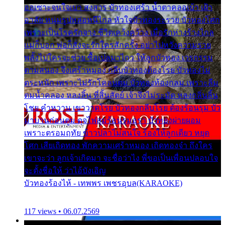
ออเซาะจนใจเบา สงสาร บัวทองเศร้า น้ำตาคลอเบ้า เฝ้า
อาลัย หนุ่มรูปหล่อหนีไกล หัวใจบัวทองระรวย บัวทองโศก
เพราะเป็นโรครักจาง ชีวิตเคว้งคว้าง เมื่อรักห่างร้างไกล
แม่ก็บอก พ่อก็สั่งจะรักใครสักครั้ง อย่าไปหวังความรวย
พลั้งไปใครจะช่วย ซื้อเปลมาไกว ให้ลูกบัวทอง เวรกรรม
ตามสนอง จึงเศร้าหมอง กลีบบัวทองต้องโรย บัวทองไม่
ตระหนัก เพราะไม่รักโคลนตม บัวทองท้องกลม เพราะลืม
ตมน้ำคลอง หลงลิ้น ที่สิ้นสัตย์ เจ้าจึงไม่ระมัด หลงกลิ่นลิ้น
โชย คำหวาน เขาวาดโรย บัวทองกลีบโรย ต้องร้อนรุม บัว
มาบานก่อนตูม ดุจไฟสุมร้อนรุมอุรา บัวทองผ่ายผอม
เพราะตรอมฤทัย ข้าวปลาไม่สนใจ ร้องไห้ลูกเดียว หยุด
โศก เสียเถิดทอง พักความเศร้าหมอง เถิดทองจ๋า ถึงใคร
เขาจะว่า ลูกเจ้าเกิดมา จะชื่อว่าไง พี่ขอเป็นเพื่อนปลอบใจ
จะตั้งชื่อให้ ว่าไอ้บังเอิญ
บัวทองร้องไห้ - เทพพร เพชรอุบล(KARAOKE)
117 views • 06.07.2569