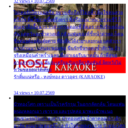
32 views • 10.07.2569
ไม่เคยรักใครแน่หรือ อยากเชื่อถือก็ไม่กล้า ติ๋มใช่คนสวย
ตรึงใจ ติ๋มใช่งามซึ้งตรึงตรา พี่หรือจะมาหมายร่วมชีวี ก็
คนเขาลืออื้อฉาว ว่าสาวๆรุมตอมพี่ ติ๋มอยากรับรักเหมือน
กัน แต่หวั่นจะช้ำดวงฤดี กลัวแฟนของพี่ชี้หน้าด่าทอ ก็คน
ชื่อต๋อยต้อยตุ้มตุ๋ยต่าย พี่ยังลืมได้ง่ายๆเลยหนอ แค่ตัวเรา
สาวบ้านนา แสนจะซอมซ่อ ขืนรักขืนรอคงช้ำสักวัน ถ้า
จริงเหมือนคำพร่ำเฉลย พี่อย่าเฉยรีบมาหมั้น ถ้าพี่สู่ขอ
ตามธรรมเนียม ติ๋มจะเตรียมรับเกลียวสัมพันธ์ ผิดหวังไม่
หวั่นขอยอมได้เคียง
รักติ๋มแน่หรือ - หงษ์ทอง ดาวอุดร (KARAOKE)
34 views • 10.07.2569
บัวทองโศก เพราะเป็นโรครักรุม ในอกกลัดกลุ้ม โดนแฟน
หนุ่มหลอกเอา เขารวย และรูปหล่อ มาพะเน้าพะนอ
ออเซาะจนใจเบา สงสาร บัวทองเศร้า น้ำตาคลอเบ้า เฝ้า
อาลัย หนุ่มรูปหล่อหนีไกล หัวใจบัวทองระรวย บัวทองโศก