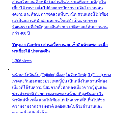
สวนอวี้หยวน คือหนึ่งในสวนจีนโบราณที่งดงามที่สุดใน
เซี่ยงไฮ้ เพราะเต็มไปด้วยสถาปัตยกรรมจีนโบราณอัน
งดงามและศิลปะการจัดสวนที่ประณีต สวนแห่งนี้ไม่เพียง
แต่เป็นสถานที่พักผ่อนหย่อนใจแต่ยังเป็นมรดกทาง
วัฒนธรรมที่สำคัญของจีนด้วยประวัติศาสตร์อันยาวนาน
กว่า 400 ปี
Yuyuan Garden : สวนอวี้หยวน จุดเช็กอินห้ามพลาดเมื่อ
มาเซี่ยงไฮ้ ประเทศจีน
1,306 views
หน้าผาโทจินโบ (Tojinbo) ตั้งอยู่ในจังหวัดฟุกุอิ (Fukui) ทาง
ภาคตะวันออกของประเทศญี่ปุ่น เป็นหนึ่งในสถานที่ท่อง
เที่ยวที่ได้รับความนิยมจากทั้งนักท่องเที่ยวชาวญี่ปุ่นและ
ชาวต่างชาติ ด้วยความงามของหน้าผาที่สูงชันและวิว
ทิวทัศน์ที่น่าทึ่ง และไม่เพียงแต่เป็นสถานที่ที่เต็มไปด้วย
ความงามจากธรรมชาติ แต่ยังแฝงไปด้วยตำนานและ
ความเชื่อที่ลึกซึ้งด้วย