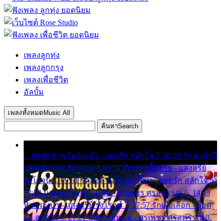
เพลงลูกทุ่ง
เพลงลูกกรุง
เพลงเพื่อชีวิต
อัลบั้ม
เพลงทั้งหมด
Music All
ค้นหา
Search
1. 00:00 สามสิบยังแจ๋ว - ยอดรัก สลักใจ 2. 02:49 รักมาห้าปี
- ศรเพชร ศรสุพรรณ 3. 05:57 รักสาวเสื้อลาย - แสงสุรีย์
รุ่งโรจน์ 4. 09:51 รักสะท้านดินสะเทือน - ยอดรัก สลักใจ 5.
12:23 มอเตอร์ไซค์ทำหล่น - ศรเพชร ศรสุพรรณ 6. 14:49
หิ้วกระเป๋า - แสงสุรีย์ รุ่งโรจน์ 7. 17:57 รักเผื่อเลือก - ยอด
รัก สลักใจ 8. 21:21 น้ำตาไอ้หนุ่ม - ศรเพชร ศรสุพรรณ 9.