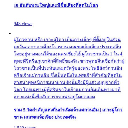
10 อันดับพระใหญ่และมีชื่อเสียงที่สุดในโลก
948 views
ผู่โถวซาน หรือ เกาะผู่โถว เป็นเกาะเล็กๆ ที่ตั้งอยู่ในส่วน
ตะวันออกของเมืองโจวซาน มณฑลเจ้อเจียง ประเทศจีน
โดยอยู่ทางตอนใต้ของนครเซี่ยงไฮ้ ผู่โถวซานเป็น 1 ใน 4
พุทธคีรีหรือภูเขาศักดิ์สิทธิ์ของจีน ชาวพุทธจีนเชื่อกันว่าผู่
โถวซานเป็นที่ประทับและตรัสรู้ของพระโพธิสัตว์กวนอิม
หรือเจ้าแม่กวนอิม ซึ่งเป็นหนึ่งในเทพเจ้าที่สำคัญที่สุดใน
ศาสนาพุทธนิกายมหายาน ดังนั้นจึงมีผู้แสวงบุญจากทั่ว
โลก โดยเฉพาะผู้ที่ศรัทธาในเจ้าแม่กวนอิมเดินทางมาที่
เกาะแห่งนี้เพื่อสักการะขอพรอยู่โดยตลอด
รวม 5 วัดสำคัญแห่งถิ่นกำเนิดเจ้าแม่กวนอิม | เกาะผู่โถว
ซาน มณฑลเจ้อเจียง ประเทศจีน
1,530 views