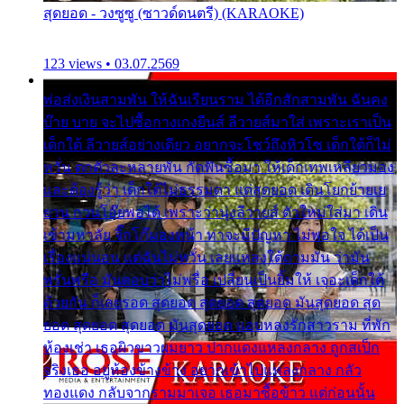
สุดยอด - วงซูซู (ซาวด์ดนตรี) (KARAOKE)
123 views • 03.07.2569
พ่อส่งเงินสามพัน ให้ฉันเรียนราม ได้อีกสักสามพัน ฉันคง
บ๊าย บาย จะไปซื้อกางเกงยีนส์ ลีวายส์มาใส่ เพราะเราเป็น
เด็กใต้ ลีวายส์อย่างเดียว อยากจะโชว์ถึงหิวโซ เด็กใต้ก็ไม่
หวั่น ตกตัวละหลายพัน กัดฟันซื้อมา ให้เด็กเทพเหลียวมอง
และต้องรู้ว่า เด็กใต้ไม่ธรรมดา แต่สุดยอด เดินโยกย้ายเย
ยวน กวนโอ๊ยพอได้ เพราะว่านุ่งลีวายส์ ตัวใหม่ใส่มา เดิน
เข้ามหาลัย จิ๊กโก๊มองหน้า ท่าจะมีปัญหา ไม่พอใจ ได้เป็น
เรื่องแน่นอน แต่ฉันไม่หวั่น เลยแหลงใต้ถามมัน ว่ามัน
พรั่นพรือ มันตอบว่าไม่พรื่อ เปลี่ยนเป็นยิ้มให้ เจอะเด็กใต้
ด้วยกัน ก็เลยรอด สุดยอด สุดยอด สุดยอด มันสุดยอด สุด
ยอด สุดยอด สุดยอด มันสุดยอด แอบหลงรักสาวราม ที่พัก
ห้องเช่า เธอผิวขาวผมยาว ปากแดงแหลงกลาง ถูกสเป็ก
จริงเธอ อยู่ห้องข้างข้าง อยากเข้าไปแหลงกลาง กลัว
ทองแดง กลับจากรามมาเจอ เธอมาซื้อข้าว แต่ก่อนนั้น