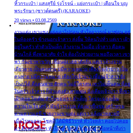
หิ้วกระเป๋า | แสงสุรีย์ รุ่งโรจน์ - แย่งกระเป๋า | เตือนใจ บุญ
พระรักษา (ซาวด์ดนตรี) (KARAOKE)
20 views • 03.08.2569
งานแต่ง เขาแซง แย่งเอาไปก่อน หัวใจอาวรณ์ มาซ่อน อยู่
ในห้องครัว ข้างนอกเจ้าสาว ส่งยิ้ม ให้คนไปทั่ว แต่เรา เฝ้า
อยู่ในครัว ทำตัวเป็นเด็ก ล้างจาน ในเมื่อ เจ้าสาว คือคน
บ้านใกล้ พึ่งพาอาศัย จำใจ ต้องไปช่วยงาน พอถึงเวลา เขา
พา กันเข้าพาขวัญ เพื่อนฝูง เฮฮาดังลั่น แต่เราล้างจาน
เดียวดาย เป็นคนพ่าย บ่มีความหมาย เคียงใจเจ้าบ่าว เป็น
คนพ่าย บ่มีความหมาย เคียงใจเจ้าบ่าว เพื่อนเจ้าสาว ยัง
เป็นบ่ได้ คือคนพ่าย ฮักคน ไม่มีใครสน เขาไม่เห็นคน ที่อยู่
ในครัว เจ้าสาว ก็มัวแต่งตัว สวยเด่น นั่งเคียงเจ้าบ่าว ที่เขา
เฝ้าคอย ใจเต้น หัวใจของเรา ลำเค็ญ ใครจะมองเห็น
ความใน ใจ เศร้า มันร้าวระบม ต้องมาขื่นขม เศร้าตรม
ท่ามความสุขี ช่วยงานเขาแต่ง แต่เรา แล้งมาหลายปี
เมื่อไรหนอจะ โชคดี ได้มีพิธีวิวาห์ หัวใจหล้า คอยไปคอย
มา คือหน้าที่เก่า หัวใจหล้า คอยไปคอยมา คือหน้าที่เก่า