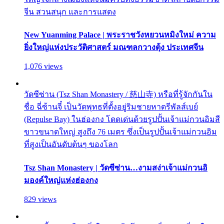
จีน สวนสนุก และการแสดง
New Yuanming Palace | พระราชวังหยวนหมิงใหม่ ความ
ยิ่งใหญ่แห่งประวัติศาสตร์ มณฑลกวางตุ้ง ประเทศจีน
1,076 views
วัดซีซ่าน (Tsz Shan Monastery / 慈山寺) หรือที่รู้จักกันใน
ชื่อ ฉี่ซ้านจี๋ เป็นวัดพุทธที่ตั้งอยู่ริมชายหาดรีพัลส์เบย์
(Repulse Bay) ในฮ่องกง โดดเด่นด้วยรูปปั้นเจ้าแม่กวนอิมสี
ขาวขนาดใหญ่ สูงถึง 76 เมตร ซึ่งเป็นรูปปั้นเจ้าแม่กวนอิม
ที่สูงเป็นอันดับต้นๆ ของโลก
Tsz Shan Monastery | วัดซีซ่าน…งามสง่าเจ้าแม่กวนอิ
มองค์ใหญ่แห่งฮ่องกง
829 views