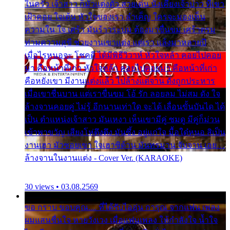
ในครัว เจ้าสาว ก็มัวแต่งตัว สวยเด่น นั่งเคียงเจ้าบ่าว ที่เขา
เฝ้าคอย ใจเต้น หัวใจของเรา ลำเค็ญ ใครจะมองเห็น
ความใน ใจ เศร้า มันร้าวระบม ต้องมาขื่นขม เศร้าตรม
ท่ามความสุขี ช่วยงานเขาแต่ง แต่เรา แล้งมาหลายปี
เมื่อไรหนอจะ โชคดี ได้มีพิธีวิวาห์ หัวใจหล้า คอยไปคอย
มา คือหน้าที่เก่า หัวใจหล้า คอยไปคอยมา คือหน้าที่เก่า
คือหยังเขา มีงานแต่งแล้ว ไปล้างแต่จาน ดั่งถูกประหาร
เมื่อเขาชื่นบาน แต่เราขื่นขม โอ้ รัก ลอยลม ไม่สม ดัง ใจ
ล้างจานคอยคู่ ไม่รู้ อีกนานเท่าใด จะได้ เลื่อนขั้นบันได ได้
เป็น ตำแหน่งเจ้าสาว มันเหงา เห็นเขามีคู่ ซมดู มีคู่ก็ม่วน
เข้าพาขวัญ เสียงโห่ตึงตึง มันซึ้ง อยู่แก่ใจ มื้อใด๋หนอ สิเป็น
งานเฮา มัวซอยเขา ใจเฮาซิด้าน มันทรมาน จับจาน เอย…
ล้างจานในงานแต่ง - Cover Ver. (KARAOKE)
30 views • 03.08.2569
ขอ กราบ ขอบคุณ.... ที่ได้รับไออุ่น การุณ จากแฟน เพลง
ผมแสนชื่นใจ หายวังเวง เมื่อแฟนเพลง ให้กำลังใจ น้ำใจ