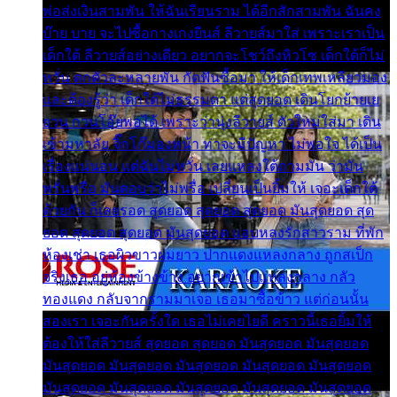
พ่อส่งเงินสามพัน ให้ฉันเรียนราม ได้อีกสักสามพัน ฉันคง
บ๊าย บาย จะไปซื้อกางเกงยีนส์ ลีวายส์มาใส่ เพราะเราเป็น
เด็กใต้ ลีวายส์อย่างเดียว อยากจะโชว์ถึงหิวโซ เด็กใต้ก็ไม่
หวั่น ตกตัวละหลายพัน กัดฟันซื้อมา ให้เด็กเทพเหลียวมอง
และต้องรู้ว่า เด็กใต้ไม่ธรรมดา แต่สุดยอด เดินโยกย้ายเย
ยวน กวนโอ๊ยพอได้ เพราะว่านุ่งลีวายส์ ตัวใหม่ใส่มา เดิน
เข้ามหาลัย จิ๊กโก๊มองหน้า ท่าจะมีปัญหา ไม่พอใจ ได้เป็น
เรื่องแน่นอน แต่ฉันไม่หวั่น เลยแหลงใต้ถามมัน ว่ามัน
พรั่นพรือ มันตอบว่าไม่พรื่อ เปลี่ยนเป็นยิ้มให้ เจอะเด็กใต้
ด้วยกัน ก็เลยรอด สุดยอด สุดยอด สุดยอด มันสุดยอด สุด
ยอด สุดยอด สุดยอด มันสุดยอด แอบหลงรักสาวราม ที่พัก
ห้องเช่า เธอผิวขาวผมยาว ปากแดงแหลงกลาง ถูกสเป็ก
จริงเธอ อยู่ห้องข้างข้าง อยากเข้าไปแหลงกลาง กลัว
ทองแดง กลับจากรามมาเจอ เธอมาซื้อข้าว แต่ก่อนนั้น
สองเรา เจอะกันครั้งใด เธอไม่เคยไยดี คราวนี้เธอยิ้มให้
ต้องให้ใส่ลีวายส์ สุดยอด สุดยอด มันสุดยอด มันสุดยอด
มันสุดยอด มันสุดยอด มันสุดยอด มันสุดยอด มันสุดยอด
มันสุดยอด มันสุดยอด มันสุดยอด มันสุดยอด มันสุดยอด