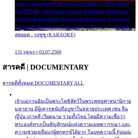
สองเรา เจอะกันครั้งใด เธอไม่เคยไยดี คราวนี้เธอยิ้มให้
ต้องให้ใส่ลีวายส์ สุดยอด สุดยอด มันสุดยอด มันสุดยอด
มันสุดยอด มันสุดยอด มันสุดยอด มันสุดยอด มันสุดยอด
มันสุดยอด มันสุดยอด มันสุดยอด มันสุดยอด มันสุดยอด
สุดยอด - วงซูซู (KARAOKE)
131 views • 03.07.2569
สารคดี
|
DOCUMENTARY
สารคดีทั้งหมด
DOCUMENTARY ALL
เจ้าแม่กวนอิมเป็นพระโพธิสัตว์ในพระพุทธศาสนานิกาย
มหายาน มีผู้เคารพนับถือบูชาในหลายประเทศ เช่น จีน
ญี่ปุ่น เกาหลี เวียดนาม รวมทั้งไทย โดยมีความเชื่อว่า
พระองค์ทรงเป็นสัญลักษณ์แห่งความเมตตา กรุณา และ
ความช่วยเหลือแก่ผู้ตกทุกข์ได้ยาก ในบทความนี้ Palanla