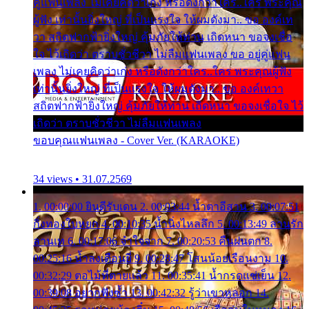
คู่แฟนเพลง ไม่เคยคิดว่าเก่ง หรือดังกว่าใคร..ใคร พระคุณ
ผู้ฟัง เท่านั้นยิ่งใหญ่ ที่เป็นแรงใจ ให้ผมดังมา.. ขอ องค์เท
วา สถิตฟากฟ้ายิ่งใหญ่ คุ้มภัยให้ท่าน เถิดหนา ขอจงเชื่อ
ใจ ไว้เถิดว่า ตราบชั่วชีวา ไม่ลืมแฟนเพลง ขอ อยู่คู่แฟน
เพลง ไม่เคยคิดว่าเก่ง หรือดังกว่าใคร..ใคร พระคุณผู้ฟัง
เท่านั้นยิ่งใหญ่ ที่เป็นแรงใจ ให้ผมดังมา.. ขอ องค์เทวา
สถิตฟากฟ้ายิ่งใหญ่ คุ้มภัยให้ท่าน เถิดหนา ขอจงเชื่อใจ ไว้
เถิดว่า ตราบชั่วชีวา ไม่ลืมแฟนเพลง
ขอบคุณแฟนเพลง - Cover Ver. (KARAOKE)
34 views • 31.07.2569
1. 00:00:00 ยินดีรับเดน 2. 00:03:44 น้ำตาอีสาน 3. 00:07:51
กิ่งทองใบหยก 4. 00:10:35 น้ำนิ่งไหลลึก 5. 00:13:49 ลานรัก
ลานเท 6. 00:17:06 จำใจจาก 7. 00:20:53 คืนฝนตก 8.
00:25:16 น้ำลงเดือนยี่ 9. 00:28:47 โสนน้อยเรือนงาม 10.
00:32:29 ตอไม้ที่ตายแล้ว 11. 00:35:41 น้ำกรดแช่เย็น 12.
00:39:08 อยากฟังซ้ำ 13. 00:42:32 รู้ว่าเขาหลอก 14.