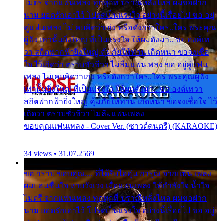
ไมตรี จากแฟนเพลง ทุกทุกที่ ปราณีหลั่งไหล ผมขอฝาก
นาม ยอดรักเอาไว้ โปรดเป็นแรงใจ อย่างนี้เรื่อยไป ขอ อยู่
คู่แฟนเพลง ไม่เคยคิดว่าเก่ง หรือดังกว่าใคร..ใคร พระคุณ
ผู้ฟัง เท่านั้นยิ่งใหญ่ ที่เป็นแรงใจ ให้ผมดังมา.. ขอ องค์เท
วา สถิตฟากฟ้ายิ่งใหญ่ คุ้มภัยให้ท่าน เถิดหนา ขอจงเชื่อ
ใจ ไว้เถิดว่า ตราบชั่วชีวา ไม่ลืมแฟนเพลง ขอ อยู่คู่แฟน
เพลง ไม่เคยคิดว่าเก่ง หรือดังกว่าใคร..ใคร พระคุณผู้ฟัง
เท่านั้นยิ่งใหญ่ ที่เป็นแรงใจ ให้ผมดังมา.. ขอ องค์เทวา
สถิตฟากฟ้ายิ่งใหญ่ คุ้มภัยให้ท่าน เถิดหนา ขอจงเชื่อใจ ไว้
เถิดว่า ตราบชั่วชีวา ไม่ลืมแฟนเพลง
ขอบคุณแฟนเพลง - Cover Ver. (ซาวด์ดนตรี) (KARAOKE)
34 views • 31.07.2569
ขอ กราบ ขอบคุณ.... ที่ได้รับไออุ่น การุณ จากแฟน เพลง
ผมแสนชื่นใจ หายวังเวง เมื่อแฟนเพลง ให้กำลังใจ น้ำใจ
ไมตรี จากแฟนเพลง ทุกทุกที่ ปราณีหลั่งไหล ผมขอฝาก
นาม ยอดรักเอาไว้ โปรดเป็นแรงใจ อย่างนี้เรื่อยไป ขอ อยู่