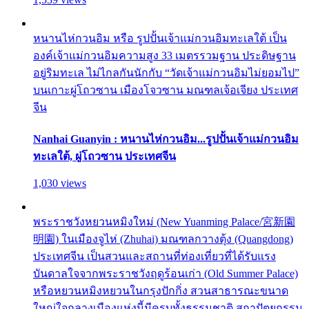
หนานไห่กวนอิม หรือ รูปปั้นเจ้าแม่กวนอิมทะเลใต้ เป็น
องค์เจ้าแม่กวนอิมความสูง 33 เมตรรวมฐาน ประดิษฐาน
อยู่ริมทะเล ไม่ไกลกันนักกับ “วัดเจ้าแม่กวนอิมไม่ยอมไป”
บนเกาะผู่โถวซาน เมืองโจวซาน มณฑลเจ้อเจียง ประเทศ
จีน
Nanhai Guanyin : หนานไห่กวนอิม...รูปปั้นเจ้าแม่กวนอิม
ทะเลใต้, ผู่โถวซาน ประเทศจีน
1,030 views
พระราชวังหยวนหมิงใหม่ (New Yuanming Palace/宮新園
明園) ในเมืองจูไห่ (Zhuhai) มณฑลกวางตุ้ง (Quangdong)
ประเทศจีน เป็นสวนและสถานที่ท่องเที่ยวที่ได้รับแรง
บันดาลใจจากพระราชวังฤดูร้อนเก่า (Old Summer Palace)
หรือหยวนหมิงหยวนในกรุงปักกิ่ง สวนสาธารณะขนาด
ใหญ่ใจกลางเมืองแห่งนี้มีครบทั้งธรรมชาติ สถาปัตยกรรม