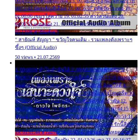
00:45:25 รอหน่อยน้องติ๋ม 15. 00:48:56 เรือล่มในหนอง 16.
00:51:43 บัตรเชิญสีเลือด 17. 00:56:07 อดีตรักโรงทอ 18.
01:00:00 เขมรไล่ควาย 19. 01:02:55 สาวสวนแตง 20.
01:05:51 แอบมอง 21. 01:09:27 พบรักปากน้ำโพ 22.
01:13:06 สายัณห์เมา
" สายัณห์ สัญญา " ขวัญใจคนเดิม - รวมเพลงดังเพราะๆ
ซึ้งๆ (Official Audio)
50 views • 21.07.2569
1. 00:00:00 ทำไมทำฉันได้ 2. 00:03:20 นางฟ้าสลัม 3.
00:06:50 คน 4. 00:10:36 บุญเหลือเกิน 5. 00:13:58 ฝนหยาด
สุดท้าย 6. 00:17:30 ยาใจยาจก 7. 00:20:30 คิดดูให้ดี 8.
00:24:21 ลบรอยแผลรัก 9. 00:27:35 เหมือนใจโดนกรีด 10.
00:30:54 ขบวนการเปาเปียว 11. 00:34:05 คำรำพัน 12.
00:37:20 ปาหนัน 13. 00:40:37 ใจเจ้ากรรม 14. 00:44:15 จูบ
ฉันแล้วจงตายเสีย 15. 00:47:24 ขอสูมาเต๊อะ 16. 00:51:11
คนใจมาร 17. 00:54:50 คืนทรมาน 18. 00:58:25 รักนี้สีดำ
19. 01:01:44 ส่วนเกิน 20. 01:05:42 หยาดน้ำฝนหยดน้ำตา
21. 01:09:13 เหลือเพียงฝัน 22. 01:13:26 เขา 23. 01:16:37