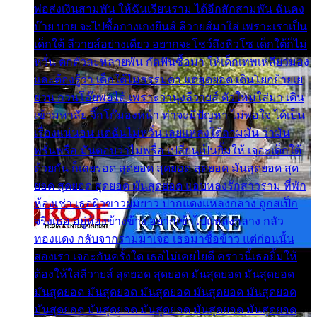
พ่อส่งเงินสามพัน ให้ฉันเรียนราม ได้อีกสักสามพัน ฉันคง
บ๊าย บาย จะไปซื้อกางเกงยีนส์ ลีวายส์มาใส่ เพราะเราเป็น
เด็กใต้ ลีวายส์อย่างเดียว อยากจะโชว์ถึงหิวโซ เด็กใต้ก็ไม่
หวั่น ตกตัวละหลายพัน กัดฟันซื้อมา ให้เด็กเทพเหลียวมอง
และต้องรู้ว่า เด็กใต้ไม่ธรรมดา แต่สุดยอด เดินโยกย้ายเย
ยวน กวนโอ๊ยพอได้ เพราะว่านุ่งลีวายส์ ตัวใหม่ใส่มา เดิน
เข้ามหาลัย จิ๊กโก๊มองหน้า ท่าจะมีปัญหา ไม่พอใจ ได้เป็น
เรื่องแน่นอน แต่ฉันไม่หวั่น เลยแหลงใต้ถามมัน ว่ามัน
พรั่นพรือ มันตอบว่าไม่พรื่อ เปลี่ยนเป็นยิ้มให้ เจอะเด็กใต้
ด้วยกัน ก็เลยรอด สุดยอด สุดยอด สุดยอด มันสุดยอด สุด
ยอด สุดยอด สุดยอด มันสุดยอด แอบหลงรักสาวราม ที่พัก
ห้องเช่า เธอผิวขาวผมยาว ปากแดงแหลงกลาง ถูกสเป็ก
จริงเธอ อยู่ห้องข้างข้าง อยากเข้าไปแหลงกลาง กลัว
ทองแดง กลับจากรามมาเจอ เธอมาซื้อข้าว แต่ก่อนนั้น
สองเรา เจอะกันครั้งใด เธอไม่เคยไยดี คราวนี้เธอยิ้มให้
ต้องให้ใส่ลีวายส์ สุดยอด สุดยอด มันสุดยอด มันสุดยอด
มันสุดยอด มันสุดยอด มันสุดยอด มันสุดยอด มันสุดยอด
มันสุดยอด มันสุดยอด มันสุดยอด มันสุดยอด มันสุดยอด