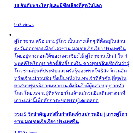
10 อันดับพระใหญ่และมีชื่อเสียงที่สุดในโลก
953 views
ผู่โถวซาน หรือ เกาะผู่โถว เป็นเกาะเล็กๆ ที่ตั้งอยู่ในส่วน
ตะวันออกของเมืองโจวซาน มณฑลเจ้อเจียง ประเทศจีน
โดยอยู่ทางตอนใต้ของนครเซี่ยงไฮ้ ผู่โถวซานเป็น 1 ใน 4
พุทธคีรีหรือภูเขาศักดิ์สิทธิ์ของจีน ชาวพุทธจีนเชื่อกันว่าผู่
โถวซานเป็นที่ประทับและตรัสรู้ของพระโพธิสัตว์กวนอิม
หรือเจ้าแม่กวนอิม ซึ่งเป็นหนึ่งในเทพเจ้าที่สำคัญที่สุดใน
ศาสนาพุทธนิกายมหายาน ดังนั้นจึงมีผู้แสวงบุญจากทั่ว
โลก โดยเฉพาะผู้ที่ศรัทธาในเจ้าแม่กวนอิมเดินทางมาที่
เกาะแห่งนี้เพื่อสักการะขอพรอยู่โดยตลอด
รวม 5 วัดสำคัญแห่งถิ่นกำเนิดเจ้าแม่กวนอิม | เกาะผู่โถว
ซาน มณฑลเจ้อเจียง ประเทศจีน
1,539 views