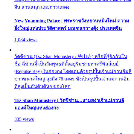
จีน สวนสนุก และการแสดง
New Yuanming Palace | พระราชวังหยวนหมิงใหม่ ความ
ยิ่งใหญ่แห่งประวัติศาสตร์ มณฑลกวางตุ้ง ประเทศจีน
1,084 views
วัดซีซ่าน (Tsz Shan Monastery / 慈山寺) หรือที่รู้จักกันใน
ชื่อ ฉี่ซ้านจี๋ เป็นวัดพุทธที่ตั้งอยู่ริมชายหาดรีพัลส์เบย์
(Repulse Bay) ในฮ่องกง โดดเด่นด้วยรูปปั้นเจ้าแม่กวนอิมสี
ขาวขนาดใหญ่ สูงถึง 76 เมตร ซึ่งเป็นรูปปั้นเจ้าแม่กวนอิม
ที่สูงเป็นอันดับต้นๆ ของโลก
Tsz Shan Monastery | วัดซีซ่าน…งามสง่าเจ้าแม่กวนอิ
มองค์ใหญ่แห่งฮ่องกง
835 views