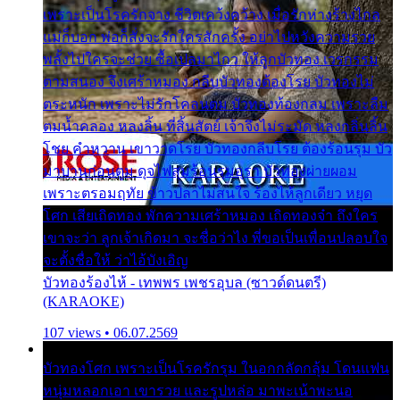
เพราะเป็นโรครักจาง ชีวิตเคว้งคว้าง เมื่อรักห่างร้างไกล
แม่ก็บอก พ่อก็สั่งจะรักใครสักครั้ง อย่าไปหวังความรวย
พลั้งไปใครจะช่วย ซื้อเปลมาไกว ให้ลูกบัวทอง เวรกรรม
ตามสนอง จึงเศร้าหมอง กลีบบัวทองต้องโรย บัวทองไม่
ตระหนัก เพราะไม่รักโคลนตม บัวทองท้องกลม เพราะลืม
ตมน้ำคลอง หลงลิ้น ที่สิ้นสัตย์ เจ้าจึงไม่ระมัด หลงกลิ่นลิ้น
โชย คำหวาน เขาวาดโรย บัวทองกลีบโรย ต้องร้อนรุม บัว
มาบานก่อนตูม ดุจไฟสุมร้อนรุมอุรา บัวทองผ่ายผอม
เพราะตรอมฤทัย ข้าวปลาไม่สนใจ ร้องไห้ลูกเดียว หยุด
โศก เสียเถิดทอง พักความเศร้าหมอง เถิดทองจ๋า ถึงใคร
เขาจะว่า ลูกเจ้าเกิดมา จะชื่อว่าไง พี่ขอเป็นเพื่อนปลอบใจ
จะตั้งชื่อให้ ว่าไอ้บังเอิญ
บัวทองร้องไห้ - เทพพร เพชรอุบล (ซาวด์ดนตรี)
(KARAOKE)
107 views • 06.07.2569
บัวทองโศก เพราะเป็นโรครักรุม ในอกกลัดกลุ้ม โดนแฟน
หนุ่มหลอกเอา เขารวย และรูปหล่อ มาพะเน้าพะนอ