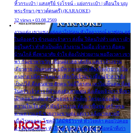
หิ้วกระเป๋า | แสงสุรีย์ รุ่งโรจน์ - แย่งกระเป๋า | เตือนใจ บุญ
พระรักษา (ซาวด์ดนตรี) (KARAOKE)
32 views • 03.08.2569
งานแต่ง เขาแซง แย่งเอาไปก่อน หัวใจอาวรณ์ มาซ่อน อยู่
ในห้องครัว ข้างนอกเจ้าสาว ส่งยิ้ม ให้คนไปทั่ว แต่เรา เฝ้า
อยู่ในครัว ทำตัวเป็นเด็ก ล้างจาน ในเมื่อ เจ้าสาว คือคน
บ้านใกล้ พึ่งพาอาศัย จำใจ ต้องไปช่วยงาน พอถึงเวลา เขา
พา กันเข้าพาขวัญ เพื่อนฝูง เฮฮาดังลั่น แต่เราล้างจาน
เดียวดาย เป็นคนพ่าย บ่มีความหมาย เคียงใจเจ้าบ่าว เป็น
คนพ่าย บ่มีความหมาย เคียงใจเจ้าบ่าว เพื่อนเจ้าสาว ยัง
เป็นบ่ได้ คือคนพ่าย ฮักคน ไม่มีใครสน เขาไม่เห็นคน ที่อยู่
ในครัว เจ้าสาว ก็มัวแต่งตัว สวยเด่น นั่งเคียงเจ้าบ่าว ที่เขา
เฝ้าคอย ใจเต้น หัวใจของเรา ลำเค็ญ ใครจะมองเห็น
ความใน ใจ เศร้า มันร้าวระบม ต้องมาขื่นขม เศร้าตรม
ท่ามความสุขี ช่วยงานเขาแต่ง แต่เรา แล้งมาหลายปี
เมื่อไรหนอจะ โชคดี ได้มีพิธีวิวาห์ หัวใจหล้า คอยไปคอย
มา คือหน้าที่เก่า หัวใจหล้า คอยไปคอยมา คือหน้าที่เก่า