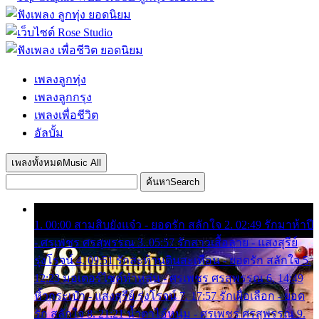
เพลงลูกทุ่ง
เพลงลูกกรุง
เพลงเพื่อชีวิต
อัลบั้ม
เพลงทั้งหมด
Music All
ค้นหา
Search
1. 00:00 สามสิบยังแจ๋ว - ยอดรัก สลักใจ 2. 02:49 รักมาห้าปี
- ศรเพชร ศรสุพรรณ 3. 05:57 รักสาวเสื้อลาย - แสงสุรีย์
รุ่งโรจน์ 4. 09:51 รักสะท้านดินสะเทือน - ยอดรัก สลักใจ 5.
12:23 มอเตอร์ไซค์ทำหล่น - ศรเพชร ศรสุพรรณ 6. 14:49
หิ้วกระเป๋า - แสงสุรีย์ รุ่งโรจน์ 7. 17:57 รักเผื่อเลือก - ยอด
รัก สลักใจ 8. 21:21 น้ำตาไอ้หนุ่ม - ศรเพชร ศรสุพรรณ 9.