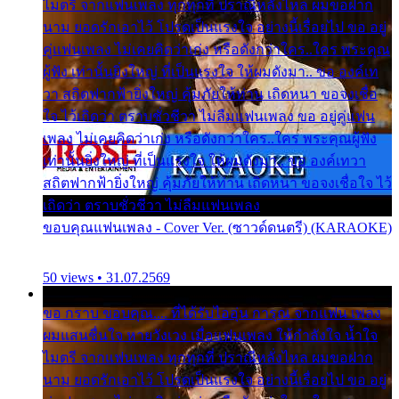
ไมตรี จากแฟนเพลง ทุกทุกที่ ปราณีหลั่งไหล ผมขอฝาก
นาม ยอดรักเอาไว้ โปรดเป็นแรงใจ อย่างนี้เรื่อยไป ขอ อยู่
คู่แฟนเพลง ไม่เคยคิดว่าเก่ง หรือดังกว่าใคร..ใคร พระคุณ
ผู้ฟัง เท่านั้นยิ่งใหญ่ ที่เป็นแรงใจ ให้ผมดังมา.. ขอ องค์เท
วา สถิตฟากฟ้ายิ่งใหญ่ คุ้มภัยให้ท่าน เถิดหนา ขอจงเชื่อ
ใจ ไว้เถิดว่า ตราบชั่วชีวา ไม่ลืมแฟนเพลง ขอ อยู่คู่แฟน
เพลง ไม่เคยคิดว่าเก่ง หรือดังกว่าใคร..ใคร พระคุณผู้ฟัง
เท่านั้นยิ่งใหญ่ ที่เป็นแรงใจ ให้ผมดังมา.. ขอ องค์เทวา
สถิตฟากฟ้ายิ่งใหญ่ คุ้มภัยให้ท่าน เถิดหนา ขอจงเชื่อใจ ไว้
เถิดว่า ตราบชั่วชีวา ไม่ลืมแฟนเพลง
ขอบคุณแฟนเพลง - Cover Ver. (ซาวด์ดนตรี) (KARAOKE)
50 views • 31.07.2569
ขอ กราบ ขอบคุณ.... ที่ได้รับไออุ่น การุณ จากแฟน เพลง
ผมแสนชื่นใจ หายวังเวง เมื่อแฟนเพลง ให้กำลังใจ น้ำใจ
ไมตรี จากแฟนเพลง ทุกทุกที่ ปราณีหลั่งไหล ผมขอฝาก
นาม ยอดรักเอาไว้ โปรดเป็นแรงใจ อย่างนี้เรื่อยไป ขอ อยู่