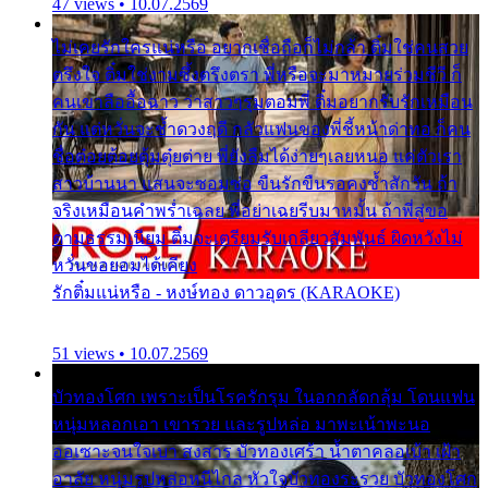
47 views • 10.07.2569
ไม่เคยรักใครแน่หรือ อยากเชื่อถือก็ไม่กล้า ติ๋มใช่คนสวย
ตรึงใจ ติ๋มใช่งามซึ้งตรึงตรา พี่หรือจะมาหมายร่วมชีวี ก็
คนเขาลืออื้อฉาว ว่าสาวๆรุมตอมพี่ ติ๋มอยากรับรักเหมือน
กัน แต่หวั่นจะช้ำดวงฤดี กลัวแฟนของพี่ชี้หน้าด่าทอ ก็คน
ชื่อต๋อยต้อยตุ้มตุ๋ยต่าย พี่ยังลืมได้ง่ายๆเลยหนอ แค่ตัวเรา
สาวบ้านนา แสนจะซอมซ่อ ขืนรักขืนรอคงช้ำสักวัน ถ้า
จริงเหมือนคำพร่ำเฉลย พี่อย่าเฉยรีบมาหมั้น ถ้าพี่สู่ขอ
ตามธรรมเนียม ติ๋มจะเตรียมรับเกลียวสัมพันธ์ ผิดหวังไม่
หวั่นขอยอมได้เคียง
รักติ๋มแน่หรือ - หงษ์ทอง ดาวอุดร (KARAOKE)
51 views • 10.07.2569
บัวทองโศก เพราะเป็นโรครักรุม ในอกกลัดกลุ้ม โดนแฟน
หนุ่มหลอกเอา เขารวย และรูปหล่อ มาพะเน้าพะนอ
ออเซาะจนใจเบา สงสาร บัวทองเศร้า น้ำตาคลอเบ้า เฝ้า
อาลัย หนุ่มรูปหล่อหนีไกล หัวใจบัวทองระรวย บัวทองโศก