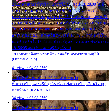
24:27 สามเณรกำพร้า - แสงสุรีย์ รุ่งโรจน์ 10. 28:08 ไม่มี
เวลาไปหาเมียน้อย - ยอดรัก สลักใจ 11. 31:29 ชีวิตไอ้
ธรรม - ศรเพชร ศรสุพรรณ 12. 35:26 ทหารอากาศขาดรัก
- แสงสุรีย์ รุ่งโรจน์ 13. 39:01 คนหัวใจโทรม - ยอดรัก สลัก
ใจ 14. 42:49 ไอ้หวังตายแน่ - ศรเพชร ศรสุพรรณ 15. 46:35
ธาตุแท้ของเธอ - แสงสุรีย์ รุ่งโรจน์ 16. 49:57 กำนันกำใน -
ยอดรัก สลักใจ 17. 52:29 สาวบริสุทธิ์ - ศรเพชร ศรสุพรรณ
18. 56:05 แต๋วจ๋า - แสงสุรีย์ รุ่งโรจน์
18 บทเพลงดังจากฟากฟ้า - ยอดรัก/ศรเพชร/แสงสุรีย์
(Official Audio)
41 views • 04.08.2569
1. 00:00 หิ้วกระเป๋า 2. 03:30 แย่งกระเป๋า
หิ้วกระเป๋า | แสงสุรีย์ รุ่งโรจน์ - แย่งกระเป๋า | เตือนใจ บุญ
พระรักษา (KARAOKE)
34 views • 03.08.2569
1. 00:00 หิ้วกระเป๋า 2. 03:30 แย่งกระเป๋า