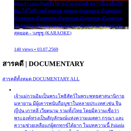
สองเรา เจอะกันครั้งใด เธอไม่เคยไยดี คราวนี้เธอยิ้มให้
ต้องให้ใส่ลีวายส์ สุดยอด สุดยอด มันสุดยอด มันสุดยอด
มันสุดยอด มันสุดยอด มันสุดยอด มันสุดยอด มันสุดยอด
มันสุดยอด มันสุดยอด มันสุดยอด มันสุดยอด มันสุดยอด
สุดยอด - วงซูซู (KARAOKE)
140 views • 03.07.2569
สารคดี
|
DOCUMENTARY
สารคดีทั้งหมด
DOCUMENTARY ALL
เจ้าแม่กวนอิมเป็นพระโพธิสัตว์ในพระพุทธศาสนานิกาย
มหายาน มีผู้เคารพนับถือบูชาในหลายประเทศ เช่น จีน
ญี่ปุ่น เกาหลี เวียดนาม รวมทั้งไทย โดยมีความเชื่อว่า
พระองค์ทรงเป็นสัญลักษณ์แห่งความเมตตา กรุณา และ
ความช่วยเหลือแก่ผู้ตกทุกข์ได้ยาก ในบทความนี้ Palanla