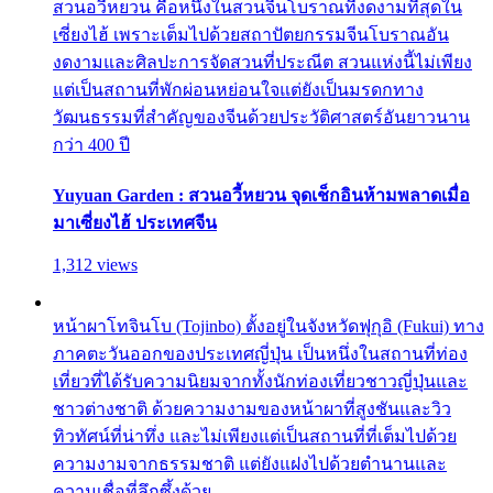
สวนอวี้หยวน คือหนึ่งในสวนจีนโบราณที่งดงามที่สุดใน
เซี่ยงไฮ้ เพราะเต็มไปด้วยสถาปัตยกรรมจีนโบราณอัน
งดงามและศิลปะการจัดสวนที่ประณีต สวนแห่งนี้ไม่เพียง
แต่เป็นสถานที่พักผ่อนหย่อนใจแต่ยังเป็นมรดกทาง
วัฒนธรรมที่สำคัญของจีนด้วยประวัติศาสตร์อันยาวนาน
กว่า 400 ปี
Yuyuan Garden : สวนอวี้หยวน จุดเช็กอินห้ามพลาดเมื่อ
มาเซี่ยงไฮ้ ประเทศจีน
1,312 views
หน้าผาโทจินโบ (Tojinbo) ตั้งอยู่ในจังหวัดฟุกุอิ (Fukui) ทาง
ภาคตะวันออกของประเทศญี่ปุ่น เป็นหนึ่งในสถานที่ท่อง
เที่ยวที่ได้รับความนิยมจากทั้งนักท่องเที่ยวชาวญี่ปุ่นและ
ชาวต่างชาติ ด้วยความงามของหน้าผาที่สูงชันและวิว
ทิวทัศน์ที่น่าทึ่ง และไม่เพียงแต่เป็นสถานที่ที่เต็มไปด้วย
ความงามจากธรรมชาติ แต่ยังแฝงไปด้วยตำนานและ
ความเชื่อที่ลึกซึ้งด้วย