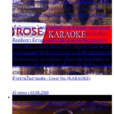
ในครัว เจ้าสาว ก็มัวแต่งตัว สวยเด่น นั่งเคียงเจ้าบ่าว ที่เขา
เฝ้าคอย ใจเต้น หัวใจของเรา ลำเค็ญ ใครจะมองเห็น
ความใน ใจ เศร้า มันร้าวระบม ต้องมาขื่นขม เศร้าตรม
ท่ามความสุขี ช่วยงานเขาแต่ง แต่เรา แล้งมาหลายปี
เมื่อไรหนอจะ โชคดี ได้มีพิธีวิวาห์ หัวใจหล้า คอยไปคอย
มา คือหน้าที่เก่า หัวใจหล้า คอยไปคอยมา คือหน้าที่เก่า
คือหยังเขา มีงานแต่งแล้ว ไปล้างแต่จาน ดั่งถูกประหาร
เมื่อเขาชื่นบาน แต่เราขื่นขม โอ้ รัก ลอยลม ไม่สม ดัง ใจ
ล้างจานคอยคู่ ไม่รู้ อีกนานเท่าใด จะได้ เลื่อนขั้นบันได ได้
เป็น ตำแหน่งเจ้าสาว มันเหงา เห็นเขามีคู่ ซมดู มีคู่ก็ม่วน
เข้าพาขวัญ เสียงโห่ตึงตึง มันซึ้ง อยู่แก่ใจ มื้อใด๋หนอ สิเป็น
งานเฮา มัวซอยเขา ใจเฮาซิด้าน มันทรมาน จับจาน เอย…
ล้างจานในงานแต่ง - Cover Ver. (KARAOKE)
45 views • 03.08.2569
ขอ กราบ ขอบคุณ.... ที่ได้รับไออุ่น การุณ จากแฟน เพลง
ผมแสนชื่นใจ หายวังเวง เมื่อแฟนเพลง ให้กำลังใจ น้ำใจ