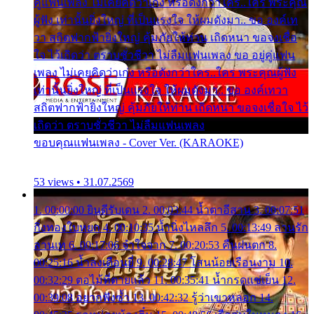
คู่แฟนเพลง ไม่เคยคิดว่าเก่ง หรือดังกว่าใคร..ใคร พระคุณ
ผู้ฟัง เท่านั้นยิ่งใหญ่ ที่เป็นแรงใจ ให้ผมดังมา.. ขอ องค์เท
วา สถิตฟากฟ้ายิ่งใหญ่ คุ้มภัยให้ท่าน เถิดหนา ขอจงเชื่อ
ใจ ไว้เถิดว่า ตราบชั่วชีวา ไม่ลืมแฟนเพลง ขอ อยู่คู่แฟน
เพลง ไม่เคยคิดว่าเก่ง หรือดังกว่าใคร..ใคร พระคุณผู้ฟัง
เท่านั้นยิ่งใหญ่ ที่เป็นแรงใจ ให้ผมดังมา.. ขอ องค์เทวา
สถิตฟากฟ้ายิ่งใหญ่ คุ้มภัยให้ท่าน เถิดหนา ขอจงเชื่อใจ ไว้
เถิดว่า ตราบชั่วชีวา ไม่ลืมแฟนเพลง
ขอบคุณแฟนเพลง - Cover Ver. (KARAOKE)
53 views • 31.07.2569
1. 00:00:00 ยินดีรับเดน 2. 00:03:44 น้ำตาอีสาน 3. 00:07:51
กิ่งทองใบหยก 4. 00:10:35 น้ำนิ่งไหลลึก 5. 00:13:49 ลานรัก
ลานเท 6. 00:17:06 จำใจจาก 7. 00:20:53 คืนฝนตก 8.
00:25:16 น้ำลงเดือนยี่ 9. 00:28:47 โสนน้อยเรือนงาม 10.
00:32:29 ตอไม้ที่ตายแล้ว 11. 00:35:41 น้ำกรดแช่เย็น 12.
00:39:08 อยากฟังซ้ำ 13. 00:42:32 รู้ว่าเขาหลอก 14.