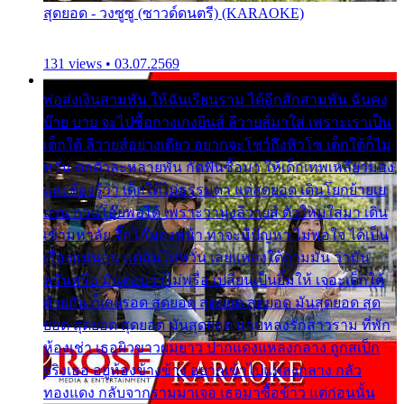
สุดยอด - วงซูซู (ซาวด์ดนตรี) (KARAOKE)
131 views • 03.07.2569
พ่อส่งเงินสามพัน ให้ฉันเรียนราม ได้อีกสักสามพัน ฉันคง
บ๊าย บาย จะไปซื้อกางเกงยีนส์ ลีวายส์มาใส่ เพราะเราเป็น
เด็กใต้ ลีวายส์อย่างเดียว อยากจะโชว์ถึงหิวโซ เด็กใต้ก็ไม่
หวั่น ตกตัวละหลายพัน กัดฟันซื้อมา ให้เด็กเทพเหลียวมอง
และต้องรู้ว่า เด็กใต้ไม่ธรรมดา แต่สุดยอด เดินโยกย้ายเย
ยวน กวนโอ๊ยพอได้ เพราะว่านุ่งลีวายส์ ตัวใหม่ใส่มา เดิน
เข้ามหาลัย จิ๊กโก๊มองหน้า ท่าจะมีปัญหา ไม่พอใจ ได้เป็น
เรื่องแน่นอน แต่ฉันไม่หวั่น เลยแหลงใต้ถามมัน ว่ามัน
พรั่นพรือ มันตอบว่าไม่พรื่อ เปลี่ยนเป็นยิ้มให้ เจอะเด็กใต้
ด้วยกัน ก็เลยรอด สุดยอด สุดยอด สุดยอด มันสุดยอด สุด
ยอด สุดยอด สุดยอด มันสุดยอด แอบหลงรักสาวราม ที่พัก
ห้องเช่า เธอผิวขาวผมยาว ปากแดงแหลงกลาง ถูกสเป็ก
จริงเธอ อยู่ห้องข้างข้าง อยากเข้าไปแหลงกลาง กลัว
ทองแดง กลับจากรามมาเจอ เธอมาซื้อข้าว แต่ก่อนนั้น