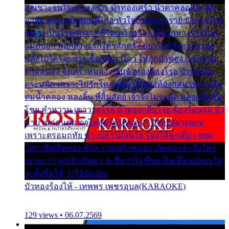
ออเซาะจนใจเบา สงสาร บัวทองเศร้า น้ำตาคลอเบ้า เฝ้า
อาลัย หนุ่มรูปหล่อหนีไกล หัวใจบัวทองระรวย บัวทองโศก
เพราะเป็นโรครักจาง ชีวิตเคว้งคว้าง เมื่อรักห่างร้างไกล
แม่ก็บอก พ่อก็สั่งจะรักใครสักครั้ง อย่าไปหวังความรวย
พลั้งไปใครจะช่วย ซื้อเปลมาไกว ให้ลูกบัวทอง เวรกรรม
ตามสนอง จึงเศร้าหมอง กลีบบัวทองต้องโรย บัวทองไม่
ตระหนัก เพราะไม่รักโคลนตม บัวทองท้องกลม เพราะลืม
ตมน้ำคลอง หลงลิ้น ที่สิ้นสัตย์ เจ้าจึงไม่ระมัด หลงกลิ่นลิ้น
โชย คำหวาน เขาวาดโรย บัวทองกลีบโรย ต้องร้อนรุม บัว
มาบานก่อนตูม ดุจไฟสุมร้อนรุมอุรา บัวทองผ่ายผอม
เพราะตรอมฤทัย ข้าวปลาไม่สนใจ ร้องไห้ลูกเดียว หยุด
โศก เสียเถิดทอง พักความเศร้าหมอง เถิดทองจ๋า ถึงใคร
เขาจะว่า ลูกเจ้าเกิดมา จะชื่อว่าไง พี่ขอเป็นเพื่อนปลอบใจ
จะตั้งชื่อให้ ว่าไอ้บังเอิญ
บัวทองร้องไห้ - เทพพร เพชรอุบล(KARAOKE)
129 views • 06.07.2569