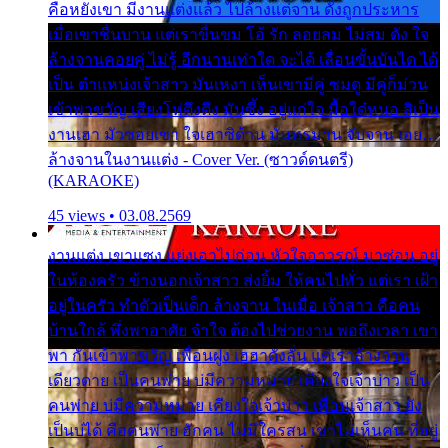
คือหยังเขา มีงานแต่งแล้ว ไปล้างแต่จาน ดั่งถูกประหาร
เมื่อเขาชื่นบาน แต่เราขื่นขม โอ้ รัก ลอยลม ไม่สม ดัง ใจ
ล้างจานคอยคู่ ไม่รู้ อีกนานเท่าใด จะได้ เลื่อนขั้นบันได ได้
เป็น ตำแหน่งเจ้าสาว มันเหงา เห็นเขามีคู่ ซมดู มีคู่ก็ม่วน
เข้าพาขวัญ เสียงโห่ตึงตึง มันซึ้ง อยู่แก่ใจ มื้อใด๋หนอ สิเป็น
งานเฮา มัวซอยเขา ใจเฮาซิด้าน มันทรมาน จับจาน เอย…
ล้างจานในงานแต่ง - Cover Ver. (ซาวด์ดนตรี)
(KARAOKE)
45 views • 03.08.2569
งานแต่ง เขาแซง แย่งเอาไปก่อน หัวใจอาวรณ์ มาซ่อน อยู่
ในห้องครัว ข้างนอกเจ้าสาว ส่งยิ้ม ให้คนไปทั่ว แต่เรา เฝ้า
อยู่ในครัว ทำตัวเป็นเด็ก ล้างจาน ในเมื่อ เจ้าสาว คือคน
บ้านใกล้ พึ่งพาอาศัย จำใจ ต้องไปช่วยงาน พอถึงเวลา เขา
พา กันเข้าพาขวัญ เพื่อนฝูง เฮฮาดังลั่น แต่เราล้างจาน
เดียวดาย เป็นคนพ่าย บ่มีความหมาย เคียงใจเจ้าบ่าว เป็น
คนพ่าย บ่มีความหมาย เคียงใจเจ้าบ่าว เพื่อนเจ้าสาว ยัง
เป็นบ่ได้ คือคนพ่าย ฮักคน ไม่มีใครสน เขาไม่เห็นคน ที่อยู่