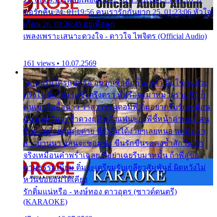
ขอรักคืน 24. 01:19:56 คนเรารักกันยาก 25. 01:23:06 หัวใจ
เถื่อน 26. 01:26:45 อยู่เพื่อลูก
เพลงเพราะเสนาะดวงใจ - ดาวใจ ไพจิตร (Official Audio)
161 views • 10.07.2569
ไม่เคยรักใครแน่หรือ อยากเชื่อถือก็ไม่กล้า ติ๋มใช่คนสวย
ตรึงใจ ติ๋มใช่งามซึ้งตรึงตรา พี่หรือจะมาหมายร่วมชีวี ก็
คนเขาลืออื้อฉาว ว่าสาวๆรุมตอมพี่ ติ๋มอยากรับรักเหมือน
กัน แต่หวั่นจะช้ำดวงฤดี กลัวแฟนของพี่ชี้หน้าด่าทอ ก็คน
ชื่อต๋อยต้อยตุ้มตุ๋ยต่าย พี่ยังลืมได้ง่ายๆเลยหนอ แค่ตัวเรา
สาวบ้านนา แสนจะซอมซ่อ ขืนรักขืนรอคงช้ำสักวัน ถ้า
จริงเหมือนคำพร่ำเฉลย พี่อย่าเฉยรีบมาหมั้น ถ้าพี่สู่ขอ
ตามธรรมเนียม ติ๋มจะเตรียมรับเกลียวสัมพันธ์ ผิดหวังไม่
หวั่นขอยอมได้เคียง
รักติ๋มแน่หรือ - หงษ์ทอง ดาวอุดร (ซาวด์ดนตรี)
(KARAOKE)