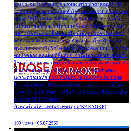
ออเซาะจนใจเบา สงสาร บัวทองเศร้า น้ำตาคลอเบ้า เฝ้า
อาลัย หนุ่มรูปหล่อหนีไกล หัวใจบัวทองระรวย บัวทองโศก
เพราะเป็นโรครักจาง ชีวิตเคว้งคว้าง เมื่อรักห่างร้างไกล
แม่ก็บอก พ่อก็สั่งจะรักใครสักครั้ง อย่าไปหวังความรวย
พลั้งไปใครจะช่วย ซื้อเปลมาไกว ให้ลูกบัวทอง เวรกรรม
ตามสนอง จึงเศร้าหมอง กลีบบัวทองต้องโรย บัวทองไม่
ตระหนัก เพราะไม่รักโคลนตม บัวทองท้องกลม เพราะลืม
ตมน้ำคลอง หลงลิ้น ที่สิ้นสัตย์ เจ้าจึงไม่ระมัด หลงกลิ่นลิ้น
โชย คำหวาน เขาวาดโรย บัวทองกลีบโรย ต้องร้อนรุม บัว
มาบานก่อนตูม ดุจไฟสุมร้อนรุมอุรา บัวทองผ่ายผอม
เพราะตรอมฤทัย ข้าวปลาไม่สนใจ ร้องไห้ลูกเดียว หยุด
โศก เสียเถิดทอง พักความเศร้าหมอง เถิดทองจ๋า ถึงใคร
เขาจะว่า ลูกเจ้าเกิดมา จะชื่อว่าไง พี่ขอเป็นเพื่อนปลอบใจ
จะตั้งชื่อให้ ว่าไอ้บังเอิญ
บัวทองร้องไห้ - เทพพร เพชรอุบล(KARAOKE)
109 views • 06.07.2569