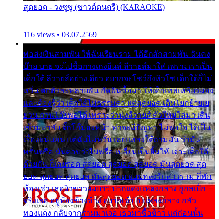
สุดยอด - วงซูซู (ซาวด์ดนตรี) (KARAOKE)
116 views • 03.07.2569
พ่อส่งเงินสามพัน ให้ฉันเรียนราม ได้อีกสักสามพัน ฉันคง
บ๊าย บาย จะไปซื้อกางเกงยีนส์ ลีวายส์มาใส่ เพราะเราเป็น
เด็กใต้ ลีวายส์อย่างเดียว อยากจะโชว์ถึงหิวโซ เด็กใต้ก็ไม่
หวั่น ตกตัวละหลายพัน กัดฟันซื้อมา ให้เด็กเทพเหลียวมอง
และต้องรู้ว่า เด็กใต้ไม่ธรรมดา แต่สุดยอด เดินโยกย้ายเย
ยวน กวนโอ๊ยพอได้ เพราะว่านุ่งลีวายส์ ตัวใหม่ใส่มา เดิน
เข้ามหาลัย จิ๊กโก๊มองหน้า ท่าจะมีปัญหา ไม่พอใจ ได้เป็น
เรื่องแน่นอน แต่ฉันไม่หวั่น เลยแหลงใต้ถามมัน ว่ามัน
พรั่นพรือ มันตอบว่าไม่พรื่อ เปลี่ยนเป็นยิ้มให้ เจอะเด็กใต้
ด้วยกัน ก็เลยรอด สุดยอด สุดยอด สุดยอด มันสุดยอด สุด
ยอด สุดยอด สุดยอด มันสุดยอด แอบหลงรักสาวราม ที่พัก
ห้องเช่า เธอผิวขาวผมยาว ปากแดงแหลงกลาง ถูกสเป็ก
จริงเธอ อยู่ห้องข้างข้าง อยากเข้าไปแหลงกลาง กลัว
ทองแดง กลับจากรามมาเจอ เธอมาซื้อข้าว แต่ก่อนนั้น