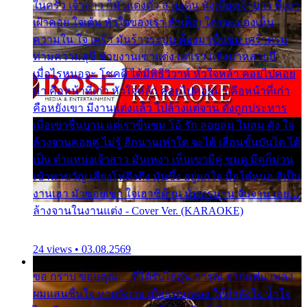
ในครัว เจ้าสาว ก็มัวแต่งตัว สวยเด่น นั่งเคียงเจ้าบ่าว ที่เขา
เฝ้าคอย ใจเต้น หัวใจของเรา ลำเค็ญ ใครจะมองเห็น
ความใน ใจ เศร้า มันร้าวระบม ต้องมาขื่นขม เศร้าตรม
ท่ามความสุขี ช่วยงานเขาแต่ง แต่เรา แล้งมาหลายปี
เมื่อไรหนอจะ โชคดี ได้มีพิธีวิวาห์ หัวใจหล้า คอยไปคอย
มา คือหน้าที่เก่า หัวใจหล้า คอยไปคอยมา คือหน้าที่เก่า
คือหยังเขา มีงานแต่งแล้ว ไปล้างแต่จาน ดั่งถูกประหาร
เมื่อเขาชื่นบาน แต่เราขื่นขม โอ้ รัก ลอยลม ไม่สม ดัง ใจ
ล้างจานคอยคู่ ไม่รู้ อีกนานเท่าใด จะได้ เลื่อนขั้นบันได ได้
เป็น ตำแหน่งเจ้าสาว มันเหงา เห็นเขามีคู่ ซมดู มีคู่ก็ม่วน
เข้าพาขวัญ เสียงโห่ตึงตึง มันซึ้ง อยู่แก่ใจ มื้อใด๋หนอ สิเป็น
งานเฮา มัวซอยเขา ใจเฮาซิด้าน มันทรมาน จับจาน เอย…
ล้างจานในงานแต่ง - Cover Ver. (KARAOKE)
24 views • 03.08.2569
ขอ กราบ ขอบคุณ.... ที่ได้รับไออุ่น การุณ จากแฟน เพลง
ผมแสนชื่นใจ หายวังเวง เมื่อแฟนเพลง ให้กำลังใจ น้ำใจ