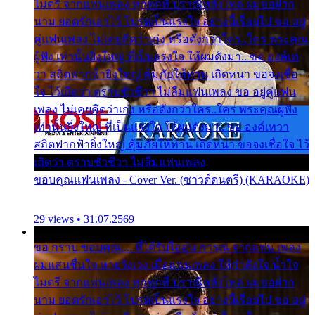
ไมตรี จากแฟนเพลง ทุกทุกที่ ปราณีหลั่งไหล ผมขอฝาก
นาม ยอดรักเอาไว้ โปรดเป็นแรงใจ อย่างนี้เรื่อยไป ขอ อยู่
คู่แฟนเพลง ไม่เคยคิดว่าเก่ง หรือดังกว่าใคร..ใคร พระคุณ
ผู้ฟัง เท่านั้นยิ่งใหญ่ ที่เป็นแรงใจ ให้ผมดังมา.. ขอ องค์เท
วา สถิตฟากฟ้ายิ่งใหญ่ คุ้มภัยให้ท่าน เถิดหนา ขอจงเชื่อ
ใจ ไว้เถิดว่า ตราบชั่วชีวา ไม่ลืมแฟนเพลง ขอ อยู่คู่แฟน
เพลง ไม่เคยคิดว่าเก่ง หรือดังกว่าใคร..ใคร พระคุณผู้ฟัง
เท่านั้นยิ่งใหญ่ ที่เป็นแรงใจ ให้ผมดังมา.. ขอ องค์เทวา
สถิตฟากฟ้ายิ่งใหญ่ คุ้มภัยให้ท่าน เถิดหนา ขอจงเชื่อใจ ไว้
เถิดว่า ตราบชั่วชีวา ไม่ลืมแฟนเพลง
ขอบคุณแฟนเพลง - Cover Ver. (ซาวด์ดนตรี) (KARAOKE)
29 views • 31.07.2569
ขอ กราบ ขอบคุณ.... ที่ได้รับไออุ่น การุณ จากแฟน เพลง
ผมแสนชื่นใจ หายวังเวง เมื่อแฟนเพลง ให้กำลังใจ น้ำใจ
ไมตรี จากแฟนเพลง ทุกทุกที่ ปราณีหลั่งไหล ผมขอฝาก
นาม ยอดรักเอาไว้ โปรดเป็นแรงใจ อย่างนี้เรื่อยไป ขอ อยู่