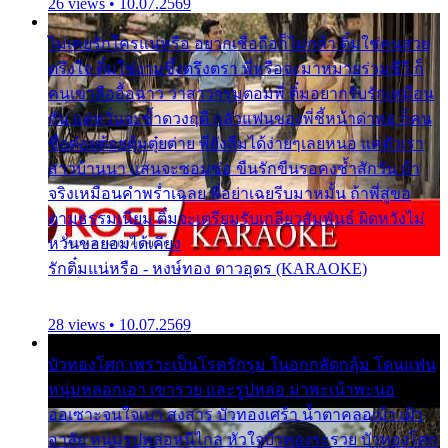
26 views • 10.07.2569
ไม่เคยรักใครแน่หรือ อยากเชื่อถือก็ไม่กล้า ติ๋มใช่คนสวย
ตรึงใจ ติ๋มใช่งามซึ้งตรึงตรา พี่หรือจะมาหมายร่วมชีวี ก็
คนเขาลืออื้อฉาว ว่าสาวๆรุมตอมพี่ ติ๋มอยากรับรักเหมือน
กัน แต่หวั่นจะช้ำดวงฤดี กลัวแฟนของพี่ชี้หน้าด่าทอ ก็คน
ชื่อต๋อยต้อยตุ้มตุ๋ยต่าย พี่ยังลืมได้ง่ายๆเลยหนอ แค่ตัวเรา
สาวบ้านนา แสนจะซอมซ่อ ขืนรักขืนรอคงช้ำสักวัน ถ้า
จริงเหมือนคำพร่ำเฉลย พี่อย่าเฉยรีบมาหมั้น ถ้าพี่สู่ขอ
ตามธรรมเนียม ติ๋มจะเตรียมรับเกลียวสัมพันธ์ ผิดหวังไม่
หวั่นขอยอมได้เคียง
รักติ๋มแน่หรือ - หงษ์ทอง ดาวอุดร (KARAOKE)
28 views • 10.07.2569
บัวทองโศก เพราะเป็นโรครักรุม ในอกกลัดกลุ้ม โดนแฟน
หนุ่มหลอกเอา เขารวย และรูปหล่อ มาพะเน้าพะนอ
ออเซาะจนใจเบา สงสาร บัวทองเศร้า น้ำตาคลอเบ้า เฝ้า
อาลัย หนุ่มรูปหล่อหนีไกล หัวใจบัวทองระรวย บัวทองโศก