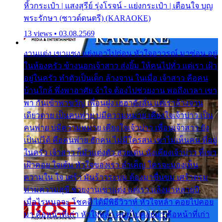
หิ้วกระเป๋า | แสงสุรีย์ รุ่งโรจน์ - แย่งกระเป๋า | เตือนใจ บุญ
พระรักษา (ซาวด์ดนตรี) (KARAOKE)
13 views • 03.08.2569
งานแต่ง เขาแซง แย่งเอาไปก่อน หัวใจอาวรณ์ มาซ่อน อยู่
ในห้องครัว ข้างนอกเจ้าสาว ส่งยิ้ม ให้คนไปทั่ว แต่เรา เฝ้า
อยู่ในครัว ทำตัวเป็นเด็ก ล้างจาน ในเมื่อ เจ้าสาว คือคน
บ้านใกล้ พึ่งพาอาศัย จำใจ ต้องไปช่วยงาน พอถึงเวลา เขา
พา กันเข้าพาขวัญ เพื่อนฝูง เฮฮาดังลั่น แต่เราล้างจาน
เดียวดาย เป็นคนพ่าย บ่มีความหมาย เคียงใจเจ้าบ่าว เป็น
คนพ่าย บ่มีความหมาย เคียงใจเจ้าบ่าว เพื่อนเจ้าสาว ยัง
เป็นบ่ได้ คือคนพ่าย ฮักคน ไม่มีใครสน เขาไม่เห็นคน ที่อยู่
ในครัว เจ้าสาว ก็มัวแต่งตัว สวยเด่น นั่งเคียงเจ้าบ่าว ที่เขา
เฝ้าคอย ใจเต้น หัวใจของเรา ลำเค็ญ ใครจะมองเห็น
ความใน ใจ เศร้า มันร้าวระบม ต้องมาขื่นขม เศร้าตรม
ท่ามความสุขี ช่วยงานเขาแต่ง แต่เรา แล้งมาหลายปี
เมื่อไรหนอจะ โชคดี ได้มีพิธีวิวาห์ หัวใจหล้า คอยไปคอย
มา คือหน้าที่เก่า หัวใจหล้า คอยไปคอยมา คือหน้าที่เก่า