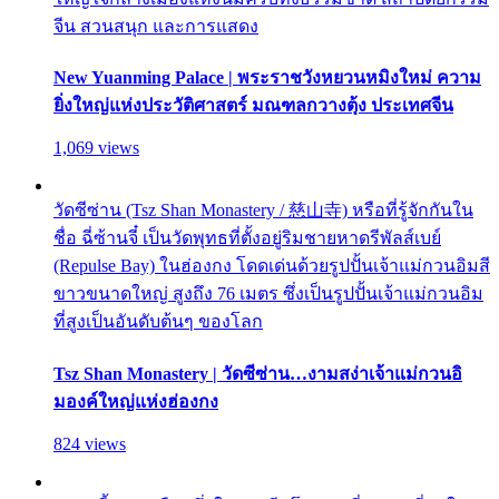
จีน สวนสนุก และการแสดง
New Yuanming Palace | พระราชวังหยวนหมิงใหม่ ความ
ยิ่งใหญ่แห่งประวัติศาสตร์ มณฑลกวางตุ้ง ประเทศจีน
1,069 views
วัดซีซ่าน (Tsz Shan Monastery / 慈山寺) หรือที่รู้จักกันใน
ชื่อ ฉี่ซ้านจี๋ เป็นวัดพุทธที่ตั้งอยู่ริมชายหาดรีพัลส์เบย์
(Repulse Bay) ในฮ่องกง โดดเด่นด้วยรูปปั้นเจ้าแม่กวนอิมสี
ขาวขนาดใหญ่ สูงถึง 76 เมตร ซึ่งเป็นรูปปั้นเจ้าแม่กวนอิม
ที่สูงเป็นอันดับต้นๆ ของโลก
Tsz Shan Monastery | วัดซีซ่าน…งามสง่าเจ้าแม่กวนอิ
มองค์ใหญ่แห่งฮ่องกง
824 views