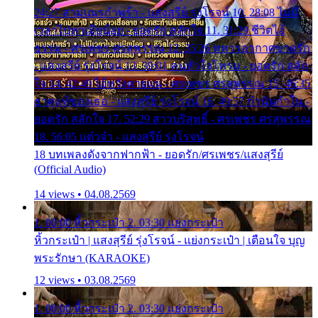
24:27 สามเณรกำพร้า - แสงสุรีย์ รุ่งโรจน์ 10. 28:08 ไม่มี
เวลาไปหาเมียน้อย - ยอดรัก สลักใจ 11. 31:29 ชีวิตไอ้
ธรรม - ศรเพชร ศรสุพรรณ 12. 35:26 ทหารอากาศขาดรัก
- แสงสุรีย์ รุ่งโรจน์ 13. 39:01 คนหัวใจโทรม - ยอดรัก สลัก
ใจ 14. 42:49 ไอ้หวังตายแน่ - ศรเพชร ศรสุพรรณ 15. 46:35
ธาตุแท้ของเธอ - แสงสุรีย์ รุ่งโรจน์ 16. 49:57 กำนันกำใน -
ยอดรัก สลักใจ 17. 52:29 สาวบริสุทธิ์ - ศรเพชร ศรสุพรรณ
18. 56:05 แต๋วจ๋า - แสงสุรีย์ รุ่งโรจน์
18 บทเพลงดังจากฟากฟ้า - ยอดรัก/ศรเพชร/แสงสุรีย์
(Official Audio)
14 views • 04.08.2569
1. 00:00 หิ้วกระเป๋า 2. 03:30 แย่งกระเป๋า
หิ้วกระเป๋า | แสงสุรีย์ รุ่งโรจน์ - แย่งกระเป๋า | เตือนใจ บุญ
พระรักษา (KARAOKE)
12 views • 03.08.2569
1. 00:00 หิ้วกระเป๋า 2. 03:30 แย่งกระเป๋า