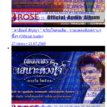
00:45:25 รอหน่อยน้องติ๋ม 15. 00:48:56 เรือล่มในหนอง 16.
00:51:43 บัตรเชิญสีเลือด 17. 00:56:07 อดีตรักโรงทอ 18.
01:00:00 เขมรไล่ควาย 19. 01:02:55 สาวสวนแตง 20.
01:05:51 แอบมอง 21. 01:09:27 พบรักปากน้ำโพ 22.
01:13:06 สายัณห์เมา
" สายัณห์ สัญญา " ขวัญใจคนเดิม - รวมเพลงดังเพราะๆ
ซึ้งๆ (Official Audio)
27 views • 21.07.2569
1. 00:00:00 ทำไมทำฉันได้ 2. 00:03:20 นางฟ้าสลัม 3.
00:06:50 คน 4. 00:10:36 บุญเหลือเกิน 5. 00:13:58 ฝนหยาด
สุดท้าย 6. 00:17:30 ยาใจยาจก 7. 00:20:30 คิดดูให้ดี 8.
00:24:21 ลบรอยแผลรัก 9. 00:27:35 เหมือนใจโดนกรีด 10.
00:30:54 ขบวนการเปาเปียว 11. 00:34:05 คำรำพัน 12.
00:37:20 ปาหนัน 13. 00:40:37 ใจเจ้ากรรม 14. 00:44:15 จูบ
ฉันแล้วจงตายเสีย 15. 00:47:24 ขอสูมาเต๊อะ 16. 00:51:11
คนใจมาร 17. 00:54:50 คืนทรมาน 18. 00:58:25 รักนี้สีดำ
19. 01:01:44 ส่วนเกิน 20. 01:05:42 หยาดน้ำฝนหยดน้ำตา
21. 01:09:13 เหลือเพียงฝัน 22. 01:13:26 เขา 23. 01:16:37