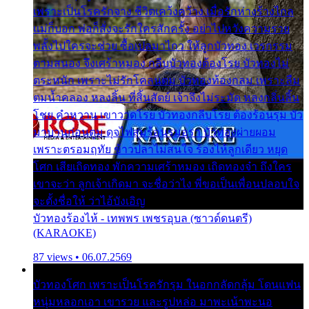
เพราะเป็นโรครักจาง ชีวิตเคว้งคว้าง เมื่อรักห่างร้างไกล
แม่ก็บอก พ่อก็สั่งจะรักใครสักครั้ง อย่าไปหวังความรวย
พลั้งไปใครจะช่วย ซื้อเปลมาไกว ให้ลูกบัวทอง เวรกรรม
ตามสนอง จึงเศร้าหมอง กลีบบัวทองต้องโรย บัวทองไม่
ตระหนัก เพราะไม่รักโคลนตม บัวทองท้องกลม เพราะลืม
ตมน้ำคลอง หลงลิ้น ที่สิ้นสัตย์ เจ้าจึงไม่ระมัด หลงกลิ่นลิ้น
โชย คำหวาน เขาวาดโรย บัวทองกลีบโรย ต้องร้อนรุม บัว
มาบานก่อนตูม ดุจไฟสุมร้อนรุมอุรา บัวทองผ่ายผอม
เพราะตรอมฤทัย ข้าวปลาไม่สนใจ ร้องไห้ลูกเดียว หยุด
โศก เสียเถิดทอง พักความเศร้าหมอง เถิดทองจ๋า ถึงใคร
เขาจะว่า ลูกเจ้าเกิดมา จะชื่อว่าไง พี่ขอเป็นเพื่อนปลอบใจ
จะตั้งชื่อให้ ว่าไอ้บังเอิญ
บัวทองร้องไห้ - เทพพร เพชรอุบล (ซาวด์ดนตรี)
(KARAOKE)
87 views • 06.07.2569
บัวทองโศก เพราะเป็นโรครักรุม ในอกกลัดกลุ้ม โดนแฟน
หนุ่มหลอกเอา เขารวย และรูปหล่อ มาพะเน้าพะนอ