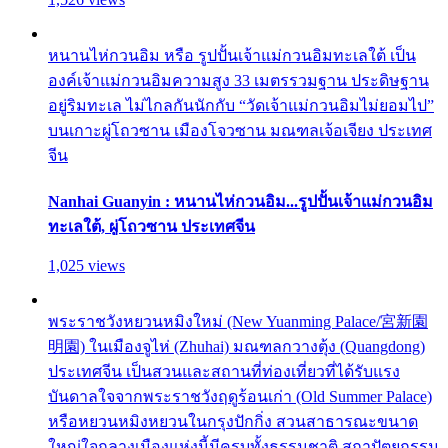
หนานไห่กวนอิม หรือ รูปปั้นเจ้าแม่กวนอิมทะเลใต้ เป็น
องค์เจ้าแม่กวนอิมความสูง 33 เมตรรวมฐาน ประดิษฐาน
อยู่ริมทะเล ไม่ไกลกันนักกับ “วัดเจ้าแม่กวนอิมไม่ยอมไป”
บนเกาะผู่โถวซาน เมืองโจวซาน มณฑลเจ้อเจียง ประเทศ
จีน
Nanhai Guanyin : หนานไห่กวนอิม...รูปปั้นเจ้าแม่กวนอิม
ทะเลใต้, ผู่โถวซาน ประเทศจีน
1,025 views
พระราชวังหยวนหมิงใหม่ (New Yuanming Palace/宮新園
明園) ในเมืองจูไห่ (Zhuhai) มณฑลกวางตุ้ง (Quangdong)
ประเทศจีน เป็นสวนและสถานที่ท่องเที่ยวที่ได้รับแรง
บันดาลใจจากพระราชวังฤดูร้อนเก่า (Old Summer Palace)
หรือหยวนหมิงหยวนในกรุงปักกิ่ง สวนสาธารณะขนาด
ใหญ่ใจกลางเมืองแห่งนี้มีครบทั้งธรรมชาติ สถาปัตยกรรม