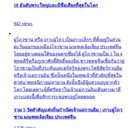
10 อันดับพระใหญ่และมีชื่อเสียงที่สุดในโลก
942 views
ผู่โถวซาน หรือ เกาะผู่โถว เป็นเกาะเล็กๆ ที่ตั้งอยู่ในส่วน
ตะวันออกของเมืองโจวซาน มณฑลเจ้อเจียง ประเทศจีน
โดยอยู่ทางตอนใต้ของนครเซี่ยงไฮ้ ผู่โถวซานเป็น 1 ใน 4
พุทธคีรีหรือภูเขาศักดิ์สิทธิ์ของจีน ชาวพุทธจีนเชื่อกันว่าผู่
โถวซานเป็นที่ประทับและตรัสรู้ของพระโพธิสัตว์กวนอิม
หรือเจ้าแม่กวนอิม ซึ่งเป็นหนึ่งในเทพเจ้าที่สำคัญที่สุดใน
ศาสนาพุทธนิกายมหายาน ดังนั้นจึงมีผู้แสวงบุญจากทั่ว
โลก โดยเฉพาะผู้ที่ศรัทธาในเจ้าแม่กวนอิมเดินทางมาที่
เกาะแห่งนี้เพื่อสักการะขอพรอยู่โดยตลอด
รวม 5 วัดสำคัญแห่งถิ่นกำเนิดเจ้าแม่กวนอิม | เกาะผู่โถว
ซาน มณฑลเจ้อเจียง ประเทศจีน
1,526 views