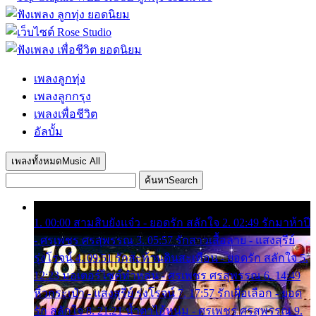
เพลงลูกทุ่ง
เพลงลูกกรุง
เพลงเพื่อชีวิต
อัลบั้ม
เพลงทั้งหมด
Music All
ค้นหา
Search
1. 00:00 สามสิบยังแจ๋ว - ยอดรัก สลักใจ 2. 02:49 รักมาห้าปี
- ศรเพชร ศรสุพรรณ 3. 05:57 รักสาวเสื้อลาย - แสงสุรีย์
รุ่งโรจน์ 4. 09:51 รักสะท้านดินสะเทือน - ยอดรัก สลักใจ 5.
12:23 มอเตอร์ไซค์ทำหล่น - ศรเพชร ศรสุพรรณ 6. 14:49
หิ้วกระเป๋า - แสงสุรีย์ รุ่งโรจน์ 7. 17:57 รักเผื่อเลือก - ยอด
รัก สลักใจ 8. 21:21 น้ำตาไอ้หนุ่ม - ศรเพชร ศรสุพรรณ 9.