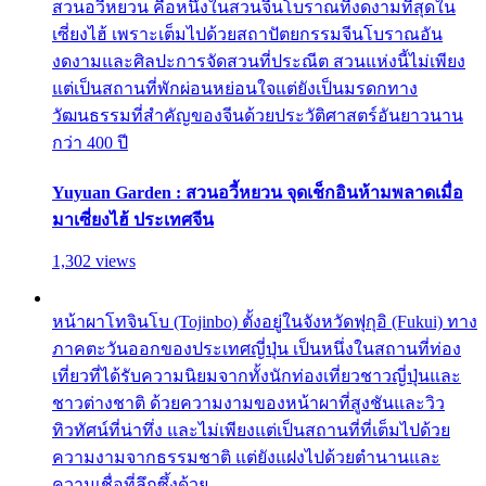
สวนอวี้หยวน คือหนึ่งในสวนจีนโบราณที่งดงามที่สุดใน
เซี่ยงไฮ้ เพราะเต็มไปด้วยสถาปัตยกรรมจีนโบราณอัน
งดงามและศิลปะการจัดสวนที่ประณีต สวนแห่งนี้ไม่เพียง
แต่เป็นสถานที่พักผ่อนหย่อนใจแต่ยังเป็นมรดกทาง
วัฒนธรรมที่สำคัญของจีนด้วยประวัติศาสตร์อันยาวนาน
กว่า 400 ปี
Yuyuan Garden : สวนอวี้หยวน จุดเช็กอินห้ามพลาดเมื่อ
มาเซี่ยงไฮ้ ประเทศจีน
1,302 views
หน้าผาโทจินโบ (Tojinbo) ตั้งอยู่ในจังหวัดฟุกุอิ (Fukui) ทาง
ภาคตะวันออกของประเทศญี่ปุ่น เป็นหนึ่งในสถานที่ท่อง
เที่ยวที่ได้รับความนิยมจากทั้งนักท่องเที่ยวชาวญี่ปุ่นและ
ชาวต่างชาติ ด้วยความงามของหน้าผาที่สูงชันและวิว
ทิวทัศน์ที่น่าทึ่ง และไม่เพียงแต่เป็นสถานที่ที่เต็มไปด้วย
ความงามจากธรรมชาติ แต่ยังแฝงไปด้วยตำนานและ
ความเชื่อที่ลึกซึ้งด้วย