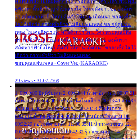
คู่แฟนเพลง ไม่เคยคิดว่าเก่ง หรือดังกว่าใคร..ใคร พระคุณ
ผู้ฟัง เท่านั้นยิ่งใหญ่ ที่เป็นแรงใจ ให้ผมดังมา.. ขอ องค์เท
วา สถิตฟากฟ้ายิ่งใหญ่ คุ้มภัยให้ท่าน เถิดหนา ขอจงเชื่อ
ใจ ไว้เถิดว่า ตราบชั่วชีวา ไม่ลืมแฟนเพลง ขอ อยู่คู่แฟน
เพลง ไม่เคยคิดว่าเก่ง หรือดังกว่าใคร..ใคร พระคุณผู้ฟัง
เท่านั้นยิ่งใหญ่ ที่เป็นแรงใจ ให้ผมดังมา.. ขอ องค์เทวา
สถิตฟากฟ้ายิ่งใหญ่ คุ้มภัยให้ท่าน เถิดหนา ขอจงเชื่อใจ ไว้
เถิดว่า ตราบชั่วชีวา ไม่ลืมแฟนเพลง
ขอบคุณแฟนเพลง - Cover Ver. (KARAOKE)
29 views • 31.07.2569
1. 00:00:00 ยินดีรับเดน 2. 00:03:44 น้ำตาอีสาน 3. 00:07:51
กิ่งทองใบหยก 4. 00:10:35 น้ำนิ่งไหลลึก 5. 00:13:49 ลานรัก
ลานเท 6. 00:17:06 จำใจจาก 7. 00:20:53 คืนฝนตก 8.
00:25:16 น้ำลงเดือนยี่ 9. 00:28:47 โสนน้อยเรือนงาม 10.
00:32:29 ตอไม้ที่ตายแล้ว 11. 00:35:41 น้ำกรดแช่เย็น 12.
00:39:08 อยากฟังซ้ำ 13. 00:42:32 รู้ว่าเขาหลอก 14.