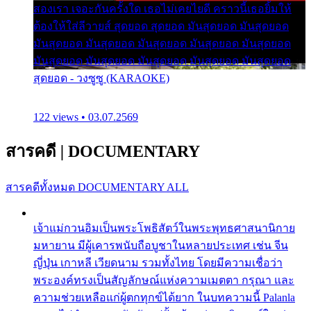
สองเรา เจอะกันครั้งใด เธอไม่เคยไยดี คราวนี้เธอยิ้มให้
ต้องให้ใส่ลีวายส์ สุดยอด สุดยอด มันสุดยอด มันสุดยอด
มันสุดยอด มันสุดยอด มันสุดยอด มันสุดยอด มันสุดยอด
มันสุดยอด มันสุดยอด มันสุดยอด มันสุดยอด มันสุดยอด
สุดยอด - วงซูซู (KARAOKE)
122 views • 03.07.2569
สารคดี
|
DOCUMENTARY
สารคดีทั้งหมด
DOCUMENTARY ALL
เจ้าแม่กวนอิมเป็นพระโพธิสัตว์ในพระพุทธศาสนานิกาย
มหายาน มีผู้เคารพนับถือบูชาในหลายประเทศ เช่น จีน
ญี่ปุ่น เกาหลี เวียดนาม รวมทั้งไทย โดยมีความเชื่อว่า
พระองค์ทรงเป็นสัญลักษณ์แห่งความเมตตา กรุณา และ
ความช่วยเหลือแก่ผู้ตกทุกข์ได้ยาก ในบทความนี้ Palanla