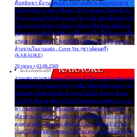
คือหยังเขา มีงานแต่งแล้ว ไปล้างแต่จาน ดั่งถูกประหาร
เมื่อเขาชื่นบาน แต่เราขื่นขม โอ้ รัก ลอยลม ไม่สม ดัง ใจ
ล้างจานคอยคู่ ไม่รู้ อีกนานเท่าใด จะได้ เลื่อนขั้นบันได ได้
เป็น ตำแหน่งเจ้าสาว มันเหงา เห็นเขามีคู่ ซมดู มีคู่ก็ม่วน
เข้าพาขวัญ เสียงโห่ตึงตึง มันซึ้ง อยู่แก่ใจ มื้อใด๋หนอ สิเป็น
งานเฮา มัวซอยเขา ใจเฮาซิด้าน มันทรมาน จับจาน เอย…
ล้างจานในงานแต่ง - Cover Ver. (ซาวด์ดนตรี)
(KARAOKE)
20 views • 03.08.2569
งานแต่ง เขาแซง แย่งเอาไปก่อน หัวใจอาวรณ์ มาซ่อน อยู่
ในห้องครัว ข้างนอกเจ้าสาว ส่งยิ้ม ให้คนไปทั่ว แต่เรา เฝ้า
อยู่ในครัว ทำตัวเป็นเด็ก ล้างจาน ในเมื่อ เจ้าสาว คือคน
บ้านใกล้ พึ่งพาอาศัย จำใจ ต้องไปช่วยงาน พอถึงเวลา เขา
พา กันเข้าพาขวัญ เพื่อนฝูง เฮฮาดังลั่น แต่เราล้างจาน
เดียวดาย เป็นคนพ่าย บ่มีความหมาย เคียงใจเจ้าบ่าว เป็น
คนพ่าย บ่มีความหมาย เคียงใจเจ้าบ่าว เพื่อนเจ้าสาว ยัง
เป็นบ่ได้ คือคนพ่าย ฮักคน ไม่มีใครสน เขาไม่เห็นคน ที่อยู่