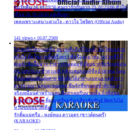
ขอรักคืน 24. 01:19:56 คนเรารักกันยาก 25. 01:23:06 หัวใจ
เถื่อน 26. 01:26:45 อยู่เพื่อลูก
เพลงเพราะเสนาะดวงใจ - ดาวใจ ไพจิตร (Official Audio)
141 views • 10.07.2569
ไม่เคยรักใครแน่หรือ อยากเชื่อถือก็ไม่กล้า ติ๋มใช่คนสวย
ตรึงใจ ติ๋มใช่งามซึ้งตรึงตรา พี่หรือจะมาหมายร่วมชีวี ก็
คนเขาลืออื้อฉาว ว่าสาวๆรุมตอมพี่ ติ๋มอยากรับรักเหมือน
กัน แต่หวั่นจะช้ำดวงฤดี กลัวแฟนของพี่ชี้หน้าด่าทอ ก็คน
ชื่อต๋อยต้อยตุ้มตุ๋ยต่าย พี่ยังลืมได้ง่ายๆเลยหนอ แค่ตัวเรา
สาวบ้านนา แสนจะซอมซ่อ ขืนรักขืนรอคงช้ำสักวัน ถ้า
จริงเหมือนคำพร่ำเฉลย พี่อย่าเฉยรีบมาหมั้น ถ้าพี่สู่ขอ
ตามธรรมเนียม ติ๋มจะเตรียมรับเกลียวสัมพันธ์ ผิดหวังไม่
หวั่นขอยอมได้เคียง
รักติ๋มแน่หรือ - หงษ์ทอง ดาวอุดร (ซาวด์ดนตรี)
(KARAOKE)