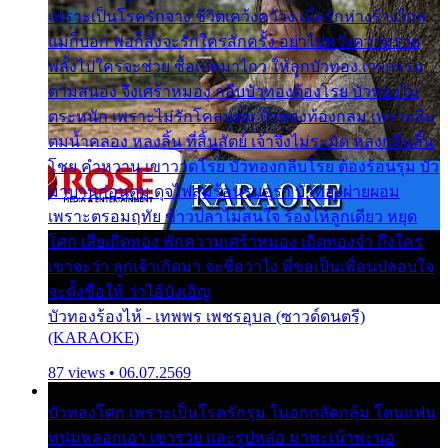
เพราะเป็นโรครักจาง ชีวิตเคว้งคว้าง เมื่อรักห่างร้างไกล
แม่ก็บอก พ่อก็สั่งจะรักใครสักครั้ง อย่าไปหวังความรวย
พลั้งไปใครจะช่วย ซื้อเปลมาไกว ให้ลูกบัวทอง เวรกรรม
ตามสนอง จึงเศร้าหมอง กลีบบัวทองต้องโรย บัวทองไม่
ตระหนัก เพราะไม่รักโคลนตม บัวทองท้องกลม เพราะลืม
ตมน้ำคลอง หลงลิ้น ที่สิ้นสัตย์ เจ้าจึงไม่ระมัด หลงกลิ่นลิ้น
โชย คำหวาน เขาวาดโรย บัวทองกลีบโรย ต้องร้อนรุม บัว
มาบานก่อนตูม ดุจไฟสุมร้อนรุมอุรา บัวทองผ่ายผอม
เพราะตรอมฤทัย ข้าวปลาไม่สนใจ ร้องไห้ลูกเดียว หยุด
โศก เสียเถิดทอง พักความเศร้าหมอง เถิดทองจ๋า ถึงใคร
เขาจะว่า ลูกเจ้าเกิดมา จะชื่อว่าไง พี่ขอเป็นเพื่อนปลอบใจ
จะตั้งชื่อให้ ว่าไอ้บังเอิญ
บัวทองร้องไห้ - เทพพร เพชรอุบล (ซาวด์ดนตรี)
(KARAOKE)
87 views • 06.07.2569
บัวทองโศก เพราะเป็นโรครักรุม ในอกกลัดกลุ้ม โดนแฟน
หนุ่มหลอกเอา เขารวย และรูปหล่อ มาพะเน้าพะนอ