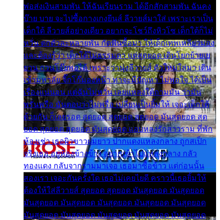
พ่อส่งเงินสามพัน ให้ฉันเรียนราม ได้อีกสักสามพัน ฉันคง
บ๊าย บาย จะไปซื้อกางเกงยีนส์ ลีวายส์มาใส่ เพราะเราเป็น
เด็กใต้ ลีวายส์อย่างเดียว อยากจะโชว์ถึงหิวโซ เด็กใต้ก็ไม่
หวั่น ตกตัวละหลายพัน กัดฟันซื้อมา ให้เด็กเทพเหลียวมอง
และต้องรู้ว่า เด็กใต้ไม่ธรรมดา แต่สุดยอด เดินโยกย้ายเย
ยวน กวนโอ๊ยพอได้ เพราะว่านุ่งลีวายส์ ตัวใหม่ใส่มา เดิน
เข้ามหาลัย จิ๊กโก๊มองหน้า ท่าจะมีปัญหา ไม่พอใจ ได้เป็น
เรื่องแน่นอน แต่ฉันไม่หวั่น เลยแหลงใต้ถามมัน ว่ามัน
พรั่นพรือ มันตอบว่าไม่พรื่อ เปลี่ยนเป็นยิ้มให้ เจอะเด็กใต้
ด้วยกัน ก็เลยรอด สุดยอด สุดยอด สุดยอด มันสุดยอด สุด
ยอด สุดยอด สุดยอด มันสุดยอด แอบหลงรักสาวราม ที่พัก
ห้องเช่า เธอผิวขาวผมยาว ปากแดงแหลงกลาง ถูกสเป็ก
จริงเธอ อยู่ห้องข้างข้าง อยากเข้าไปแหลงกลาง กลัว
ทองแดง กลับจากรามมาเจอ เธอมาซื้อข้าว แต่ก่อนนั้น
สองเรา เจอะกันครั้งใด เธอไม่เคยไยดี คราวนี้เธอยิ้มให้
ต้องให้ใส่ลีวายส์ สุดยอด สุดยอด มันสุดยอด มันสุดยอด
มันสุดยอด มันสุดยอด มันสุดยอด มันสุดยอด มันสุดยอด
มันสุดยอด มันสุดยอด มันสุดยอด มันสุดยอด มันสุดยอด