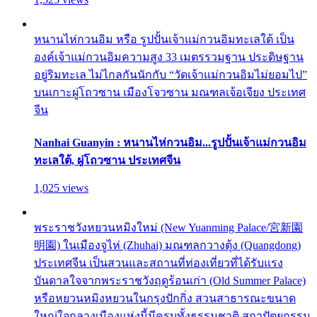
หนานไห่กวนอิม หรือ รูปปั้นเจ้าแม่กวนอิมทะเลใต้ เป็น
องค์เจ้าแม่กวนอิมความสูง 33 เมตรรวมฐาน ประดิษฐาน
อยู่ริมทะเล ไม่ไกลกันนักกับ “วัดเจ้าแม่กวนอิมไม่ยอมไป”
บนเกาะผู่โถวซาน เมืองโจวซาน มณฑลเจ้อเจียง ประเทศ
จีน
Nanhai Guanyin : หนานไห่กวนอิม...รูปปั้นเจ้าแม่กวนอิม
ทะเลใต้, ผู่โถวซาน ประเทศจีน
1,025 views
พระราชวังหยวนหมิงใหม่ (New Yuanming Palace/宮新園
明園) ในเมืองจูไห่ (Zhuhai) มณฑลกวางตุ้ง (Quangdong)
ประเทศจีน เป็นสวนและสถานที่ท่องเที่ยวที่ได้รับแรง
บันดาลใจจากพระราชวังฤดูร้อนเก่า (Old Summer Palace)
หรือหยวนหมิงหยวนในกรุงปักกิ่ง สวนสาธารณะขนาด
ใหญ่ใจกลางเมืองแห่งนี้มีครบทั้งธรรมชาติ สถาปัตยกรรม