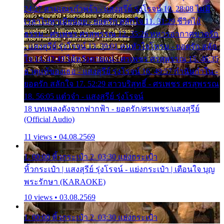
24:27 สามเณรกำพร้า - แสงสุรีย์ รุ่งโรจน์ 10. 28:08 ไม่มี
เวลาไปหาเมียน้อย - ยอดรัก สลักใจ 11. 31:29 ชีวิตไอ้
ธรรม - ศรเพชร ศรสุพรรณ 12. 35:26 ทหารอากาศขาดรัก
- แสงสุรีย์ รุ่งโรจน์ 13. 39:01 คนหัวใจโทรม - ยอดรัก สลัก
ใจ 14. 42:49 ไอ้หวังตายแน่ - ศรเพชร ศรสุพรรณ 15. 46:35
ธาตุแท้ของเธอ - แสงสุรีย์ รุ่งโรจน์ 16. 49:57 กำนันกำใน -
ยอดรัก สลักใจ 17. 52:29 สาวบริสุทธิ์ - ศรเพชร ศรสุพรรณ
18. 56:05 แต๋วจ๋า - แสงสุรีย์ รุ่งโรจน์
18 บทเพลงดังจากฟากฟ้า - ยอดรัก/ศรเพชร/แสงสุรีย์
(Official Audio)
11 views • 04.08.2569
1. 00:00 หิ้วกระเป๋า 2. 03:30 แย่งกระเป๋า
หิ้วกระเป๋า | แสงสุรีย์ รุ่งโรจน์ - แย่งกระเป๋า | เตือนใจ บุญ
พระรักษา (KARAOKE)
10 views • 03.08.2569
1. 00:00 หิ้วกระเป๋า 2. 03:30 แย่งกระเป๋า