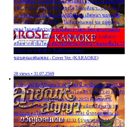
คู่แฟนเพลง ไม่เคยคิดว่าเก่ง หรือดังกว่าใคร..ใคร พระคุณ
ผู้ฟัง เท่านั้นยิ่งใหญ่ ที่เป็นแรงใจ ให้ผมดังมา.. ขอ องค์เท
วา สถิตฟากฟ้ายิ่งใหญ่ คุ้มภัยให้ท่าน เถิดหนา ขอจงเชื่อ
ใจ ไว้เถิดว่า ตราบชั่วชีวา ไม่ลืมแฟนเพลง ขอ อยู่คู่แฟน
เพลง ไม่เคยคิดว่าเก่ง หรือดังกว่าใคร..ใคร พระคุณผู้ฟัง
เท่านั้นยิ่งใหญ่ ที่เป็นแรงใจ ให้ผมดังมา.. ขอ องค์เทวา
สถิตฟากฟ้ายิ่งใหญ่ คุ้มภัยให้ท่าน เถิดหนา ขอจงเชื่อใจ ไว้
เถิดว่า ตราบชั่วชีวา ไม่ลืมแฟนเพลง
ขอบคุณแฟนเพลง - Cover Ver. (KARAOKE)
28 views • 31.07.2569
1. 00:00:00 ยินดีรับเดน 2. 00:03:44 น้ำตาอีสาน 3. 00:07:51
กิ่งทองใบหยก 4. 00:10:35 น้ำนิ่งไหลลึก 5. 00:13:49 ลานรัก
ลานเท 6. 00:17:06 จำใจจาก 7. 00:20:53 คืนฝนตก 8.
00:25:16 น้ำลงเดือนยี่ 9. 00:28:47 โสนน้อยเรือนงาม 10.
00:32:29 ตอไม้ที่ตายแล้ว 11. 00:35:41 น้ำกรดแช่เย็น 12.
00:39:08 อยากฟังซ้ำ 13. 00:42:32 รู้ว่าเขาหลอก 14.