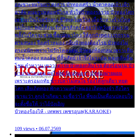
ออเซาะจนใจเบา สงสาร บัวทองเศร้า น้ำตาคลอเบ้า เฝ้า
อาลัย หนุ่มรูปหล่อหนีไกล หัวใจบัวทองระรวย บัวทองโศก
เพราะเป็นโรครักจาง ชีวิตเคว้งคว้าง เมื่อรักห่างร้างไกล
แม่ก็บอก พ่อก็สั่งจะรักใครสักครั้ง อย่าไปหวังความรวย
พลั้งไปใครจะช่วย ซื้อเปลมาไกว ให้ลูกบัวทอง เวรกรรม
ตามสนอง จึงเศร้าหมอง กลีบบัวทองต้องโรย บัวทองไม่
ตระหนัก เพราะไม่รักโคลนตม บัวทองท้องกลม เพราะลืม
ตมน้ำคลอง หลงลิ้น ที่สิ้นสัตย์ เจ้าจึงไม่ระมัด หลงกลิ่นลิ้น
โชย คำหวาน เขาวาดโรย บัวทองกลีบโรย ต้องร้อนรุม บัว
มาบานก่อนตูม ดุจไฟสุมร้อนรุมอุรา บัวทองผ่ายผอม
เพราะตรอมฤทัย ข้าวปลาไม่สนใจ ร้องไห้ลูกเดียว หยุด
โศก เสียเถิดทอง พักความเศร้าหมอง เถิดทองจ๋า ถึงใคร
เขาจะว่า ลูกเจ้าเกิดมา จะชื่อว่าไง พี่ขอเป็นเพื่อนปลอบใจ
จะตั้งชื่อให้ ว่าไอ้บังเอิญ
บัวทองร้องไห้ - เทพพร เพชรอุบล(KARAOKE)
109 views • 06.07.2569