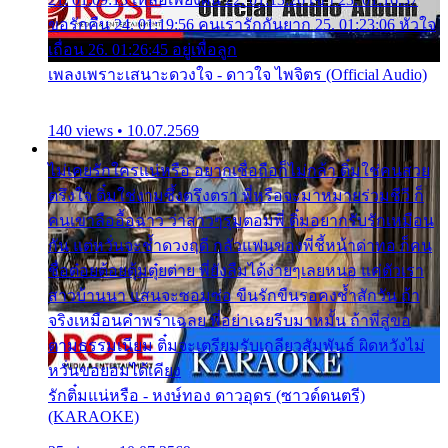
ขอรักคืน 24. 01:19:56 คนเรารักกันยาก 25. 01:23:06 หัวใจ
เถื่อน 26. 01:26:45 อยู่เพื่อลูก
เพลงเพราะเสนาะดวงใจ - ดาวใจ ไพจิตร (Official Audio)
140 views • 10.07.2569
ไม่เคยรักใครแน่หรือ อยากเชื่อถือก็ไม่กล้า ติ๋มใช่คนสวย
ตรึงใจ ติ๋มใช่งามซึ้งตรึงตรา พี่หรือจะมาหมายร่วมชีวี ก็
คนเขาลืออื้อฉาว ว่าสาวๆรุมตอมพี่ ติ๋มอยากรับรักเหมือน
กัน แต่หวั่นจะช้ำดวงฤดี กลัวแฟนของพี่ชี้หน้าด่าทอ ก็คน
ชื่อต๋อยต้อยตุ้มตุ๋ยต่าย พี่ยังลืมได้ง่ายๆเลยหนอ แค่ตัวเรา
สาวบ้านนา แสนจะซอมซ่อ ขืนรักขืนรอคงช้ำสักวัน ถ้า
จริงเหมือนคำพร่ำเฉลย พี่อย่าเฉยรีบมาหมั้น ถ้าพี่สู่ขอ
ตามธรรมเนียม ติ๋มจะเตรียมรับเกลียวสัมพันธ์ ผิดหวังไม่
หวั่นขอยอมได้เคียง
รักติ๋มแน่หรือ - หงษ์ทอง ดาวอุดร (ซาวด์ดนตรี)
(KARAOKE)