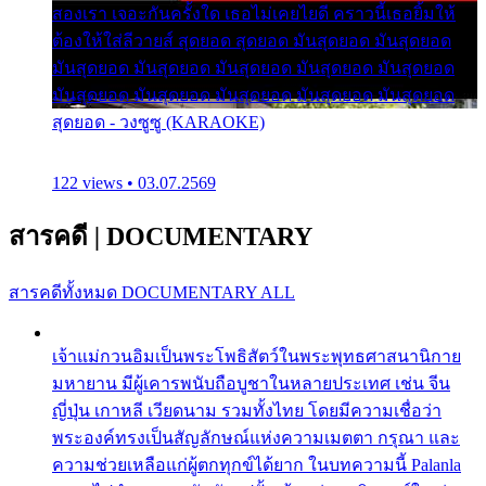
สองเรา เจอะกันครั้งใด เธอไม่เคยไยดี คราวนี้เธอยิ้มให้
ต้องให้ใส่ลีวายส์ สุดยอด สุดยอด มันสุดยอด มันสุดยอด
มันสุดยอด มันสุดยอด มันสุดยอด มันสุดยอด มันสุดยอด
มันสุดยอด มันสุดยอด มันสุดยอด มันสุดยอด มันสุดยอด
สุดยอด - วงซูซู (KARAOKE)
122 views • 03.07.2569
สารคดี
|
DOCUMENTARY
สารคดีทั้งหมด
DOCUMENTARY ALL
เจ้าแม่กวนอิมเป็นพระโพธิสัตว์ในพระพุทธศาสนานิกาย
มหายาน มีผู้เคารพนับถือบูชาในหลายประเทศ เช่น จีน
ญี่ปุ่น เกาหลี เวียดนาม รวมทั้งไทย โดยมีความเชื่อว่า
พระองค์ทรงเป็นสัญลักษณ์แห่งความเมตตา กรุณา และ
ความช่วยเหลือแก่ผู้ตกทุกข์ได้ยาก ในบทความนี้ Palanla