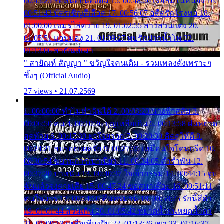
00:45:25 รอหน่อยน้องติ๋ม 15. 00:48:56 เรือล่มในหนอง 16.
00:51:43 บัตรเชิญสีเลือด 17. 00:56:07 อดีตรักโรงทอ 18.
01:00:00 เขมรไล่ควาย 19. 01:02:55 สาวสวนแตง 20.
01:05:51 แอบมอง 21. 01:09:27 พบรักปากน้ำโพ 22.
01:13:06 สายัณห์เมา
" สายัณห์ สัญญา " ขวัญใจคนเดิม - รวมเพลงดังเพราะๆ
ซึ้งๆ (Official Audio)
27 views • 21.07.2569
1. 00:00:00 ทำไมทำฉันได้ 2. 00:03:20 นางฟ้าสลัม 3.
00:06:50 คน 4. 00:10:36 บุญเหลือเกิน 5. 00:13:58 ฝนหยาด
สุดท้าย 6. 00:17:30 ยาใจยาจก 7. 00:20:30 คิดดูให้ดี 8.
00:24:21 ลบรอยแผลรัก 9. 00:27:35 เหมือนใจโดนกรีด 10.
00:30:54 ขบวนการเปาเปียว 11. 00:34:05 คำรำพัน 12.
00:37:20 ปาหนัน 13. 00:40:37 ใจเจ้ากรรม 14. 00:44:15 จูบ
ฉันแล้วจงตายเสีย 15. 00:47:24 ขอสูมาเต๊อะ 16. 00:51:11
คนใจมาร 17. 00:54:50 คืนทรมาน 18. 00:58:25 รักนี้สีดำ
19. 01:01:44 ส่วนเกิน 20. 01:05:42 หยาดน้ำฝนหยดน้ำตา
21. 01:09:13 เหลือเพียงฝัน 22. 01:13:26 เขา 23. 01:16:37