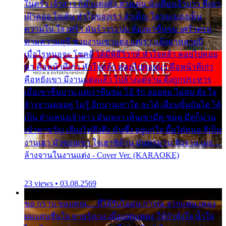
ในครัว เจ้าสาว ก็มัวแต่งตัว สวยเด่น นั่งเคียงเจ้าบ่าว ที่เขา
เฝ้าคอย ใจเต้น หัวใจของเรา ลำเค็ญ ใครจะมองเห็น
ความใน ใจ เศร้า มันร้าวระบม ต้องมาขื่นขม เศร้าตรม
ท่ามความสุขี ช่วยงานเขาแต่ง แต่เรา แล้งมาหลายปี
เมื่อไรหนอจะ โชคดี ได้มีพิธีวิวาห์ หัวใจหล้า คอยไปคอย
มา คือหน้าที่เก่า หัวใจหล้า คอยไปคอยมา คือหน้าที่เก่า
คือหยังเขา มีงานแต่งแล้ว ไปล้างแต่จาน ดั่งถูกประหาร
เมื่อเขาชื่นบาน แต่เราขื่นขม โอ้ รัก ลอยลม ไม่สม ดัง ใจ
ล้างจานคอยคู่ ไม่รู้ อีกนานเท่าใด จะได้ เลื่อนขั้นบันได ได้
เป็น ตำแหน่งเจ้าสาว มันเหงา เห็นเขามีคู่ ซมดู มีคู่ก็ม่วน
เข้าพาขวัญ เสียงโห่ตึงตึง มันซึ้ง อยู่แก่ใจ มื้อใด๋หนอ สิเป็น
งานเฮา มัวซอยเขา ใจเฮาซิด้าน มันทรมาน จับจาน เอย…
ล้างจานในงานแต่ง - Cover Ver. (KARAOKE)
23 views • 03.08.2569
ขอ กราบ ขอบคุณ.... ที่ได้รับไออุ่น การุณ จากแฟน เพลง
ผมแสนชื่นใจ หายวังเวง เมื่อแฟนเพลง ให้กำลังใจ น้ำใจ