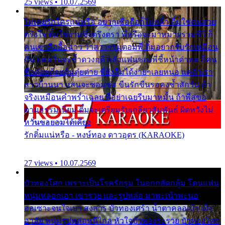
25 views • 10.07.2569
ไม่เคยรักใครแน่หรือ อยากเชื่อถือก็ไม่กล้า ติ๋มใช่คนสวย
ตรึงใจ ติ๋มใช่งามซึ้งตรึงตรา พี่หรือจะมาหมายร่วมชีวี ก็
คนเขาลืออื้อฉาว ว่าสาวๆรุมตอมพี่ ติ๋มอยากรับรักเหมือน
กัน แต่หวั่นจะช้ำดวงฤดี กลัวแฟนของพี่ชี้หน้าด่าทอ ก็คน
ชื่อต๋อยต้อยตุ้มตุ๋ยต่าย พี่ยังลืมได้ง่ายๆเลยหนอ แค่ตัวเรา
สาวบ้านนา แสนจะซอมซ่อ ขืนรักขืนรอคงช้ำสักวัน ถ้า
จริงเหมือนคำพร่ำเฉลย พี่อย่าเฉยรีบมาหมั้น ถ้าพี่สู่ขอ
ตามธรรมเนียม ติ๋มจะเตรียมรับเกลียวสัมพันธ์ ผิดหวังไม่
หวั่นขอยอมได้เคียง
รักติ๋มแน่หรือ - หงษ์ทอง ดาวอุดร (KARAOKE)
27 views • 10.07.2569
บัวทองโศก เพราะเป็นโรครักรุม ในอกกลัดกลุ้ม โดนแฟน
หนุ่มหลอกเอา เขารวย และรูปหล่อ มาพะเน้าพะนอ
ออเซาะจนใจเบา สงสาร บัวทองเศร้า น้ำตาคลอเบ้า เฝ้า
อาลัย หนุ่มรูปหล่อหนีไกล หัวใจบัวทองระรวย บัวทองโศก