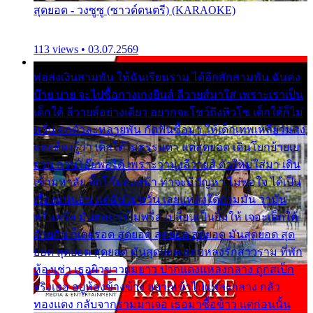
สุดยอด - วงซูซู (ซาวด์ดนตรี) (KARAOKE)
113 views • 03.07.2569
พ่อส่งเงินสามพัน ให้ฉันเรียนราม ได้อีกสักสามพัน ฉันคง
บ๊าย บาย จะไปซื้อกางเกงยีนส์ ลีวายส์มาใส่ เพราะเราเป็น
เด็กใต้ ลีวายส์อย่างเดียว อยากจะโชว์ถึงหิวโซ เด็กใต้ก็ไม่
หวั่น ตกตัวละหลายพัน กัดฟันซื้อมา ให้เด็กเทพเหลียวมอง
และต้องรู้ว่า เด็กใต้ไม่ธรรมดา แต่สุดยอด เดินโยกย้ายเย
ยวน กวนโอ๊ยพอได้ เพราะว่านุ่งลีวายส์ ตัวใหม่ใส่มา เดิน
เข้ามหาลัย จิ๊กโก๊มองหน้า ท่าจะมีปัญหา ไม่พอใจ ได้เป็น
เรื่องแน่นอน แต่ฉันไม่หวั่น เลยแหลงใต้ถามมัน ว่ามัน
พรั่นพรือ มันตอบว่าไม่พรื่อ เปลี่ยนเป็นยิ้มให้ เจอะเด็กใต้
ด้วยกัน ก็เลยรอด สุดยอด สุดยอด สุดยอด มันสุดยอด สุด
ยอด สุดยอด สุดยอด มันสุดยอด แอบหลงรักสาวราม ที่พัก
ห้องเช่า เธอผิวขาวผมยาว ปากแดงแหลงกลาง ถูกสเป็ก
จริงเธอ อยู่ห้องข้างข้าง อยากเข้าไปแหลงกลาง กลัว
ทองแดง กลับจากรามมาเจอ เธอมาซื้อข้าว แต่ก่อนนั้น