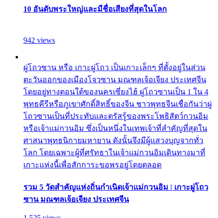
10 อันดับพระใหญ่และมีชื่อเสียงที่สุดในโลก
942 views
ผู่โถวซาน หรือ เกาะผู่โถว เป็นเกาะเล็กๆ ที่ตั้งอยู่ในส่วน
ตะวันออกของเมืองโจวซาน มณฑลเจ้อเจียง ประเทศจีน
โดยอยู่ทางตอนใต้ของนครเซี่ยงไฮ้ ผู่โถวซานเป็น 1 ใน 4
พุทธคีรีหรือภูเขาศักดิ์สิทธิ์ของจีน ชาวพุทธจีนเชื่อกันว่าผู่
โถวซานเป็นที่ประทับและตรัสรู้ของพระโพธิสัตว์กวนอิม
หรือเจ้าแม่กวนอิม ซึ่งเป็นหนึ่งในเทพเจ้าที่สำคัญที่สุดใน
ศาสนาพุทธนิกายมหายาน ดังนั้นจึงมีผู้แสวงบุญจากทั่ว
โลก โดยเฉพาะผู้ที่ศรัทธาในเจ้าแม่กวนอิมเดินทางมาที่
เกาะแห่งนี้เพื่อสักการะขอพรอยู่โดยตลอด
รวม 5 วัดสำคัญแห่งถิ่นกำเนิดเจ้าแม่กวนอิม | เกาะผู่โถว
ซาน มณฑลเจ้อเจียง ประเทศจีน
1,525 views