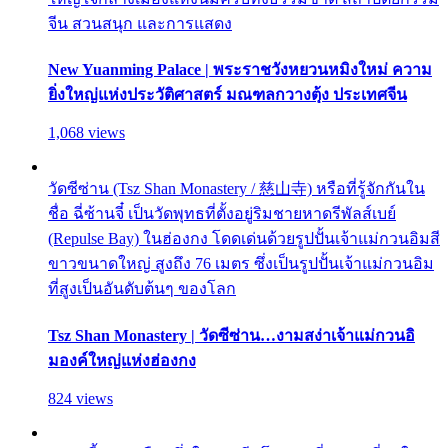
จีน สวนสนุก และการแสดง
New Yuanming Palace | พระราชวังหยวนหมิงใหม่ ความ
ยิ่งใหญ่แห่งประวัติศาสตร์ มณฑลกวางตุ้ง ประเทศจีน
1,068 views
วัดซีซ่าน (Tsz Shan Monastery / 慈山寺) หรือที่รู้จักกันใน
ชื่อ ฉี่ซ้านจี๋ เป็นวัดพุทธที่ตั้งอยู่ริมชายหาดรีพัลส์เบย์
(Repulse Bay) ในฮ่องกง โดดเด่นด้วยรูปปั้นเจ้าแม่กวนอิมสี
ขาวขนาดใหญ่ สูงถึง 76 เมตร ซึ่งเป็นรูปปั้นเจ้าแม่กวนอิม
ที่สูงเป็นอันดับต้นๆ ของโลก
Tsz Shan Monastery | วัดซีซ่าน…งามสง่าเจ้าแม่กวนอิ
มองค์ใหญ่แห่งฮ่องกง
824 views