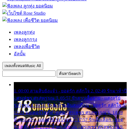
เพลงลูกทุ่ง
เพลงลูกกรุง
เพลงเพื่อชีวิต
อัลบั้ม
เพลงทั้งหมด
Music All
ค้นหา
Search
1. 00:00 สามสิบยังแจ๋ว - ยอดรัก สลักใจ 2. 02:49 รักมาห้าปี
- ศรเพชร ศรสุพรรณ 3. 05:57 รักสาวเสื้อลาย - แสงสุรีย์
รุ่งโรจน์ 4. 09:51 รักสะท้านดินสะเทือน - ยอดรัก สลักใจ 5.
12:23 มอเตอร์ไซค์ทำหล่น - ศรเพชร ศรสุพรรณ 6. 14:49
หิ้วกระเป๋า - แสงสุรีย์ รุ่งโรจน์ 7. 17:57 รักเผื่อเลือก - ยอด
รัก สลักใจ 8. 21:21 น้ำตาไอ้หนุ่ม - ศรเพชร ศรสุพรรณ 9.