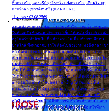
หิ้วกระเป๋า | แสงสุรีย์ รุ่งโรจน์ - แย่งกระเป๋า | เตือนใจ บุญ
พระรักษา (ซาวด์ดนตรี) (KARAOKE)
11 views • 03.08.2569
งานแต่ง เขาแซง แย่งเอาไปก่อน หัวใจอาวรณ์ มาซ่อน อยู่
ในห้องครัว ข้างนอกเจ้าสาว ส่งยิ้ม ให้คนไปทั่ว แต่เรา เฝ้า
อยู่ในครัว ทำตัวเป็นเด็ก ล้างจาน ในเมื่อ เจ้าสาว คือคน
บ้านใกล้ พึ่งพาอาศัย จำใจ ต้องไปช่วยงาน พอถึงเวลา เขา
พา กันเข้าพาขวัญ เพื่อนฝูง เฮฮาดังลั่น แต่เราล้างจาน
เดียวดาย เป็นคนพ่าย บ่มีความหมาย เคียงใจเจ้าบ่าว เป็น
คนพ่าย บ่มีความหมาย เคียงใจเจ้าบ่าว เพื่อนเจ้าสาว ยัง
เป็นบ่ได้ คือคนพ่าย ฮักคน ไม่มีใครสน เขาไม่เห็นคน ที่อยู่
ในครัว เจ้าสาว ก็มัวแต่งตัว สวยเด่น นั่งเคียงเจ้าบ่าว ที่เขา
เฝ้าคอย ใจเต้น หัวใจของเรา ลำเค็ญ ใครจะมองเห็น
ความใน ใจ เศร้า มันร้าวระบม ต้องมาขื่นขม เศร้าตรม
ท่ามความสุขี ช่วยงานเขาแต่ง แต่เรา แล้งมาหลายปี
เมื่อไรหนอจะ โชคดี ได้มีพิธีวิวาห์ หัวใจหล้า คอยไปคอย
มา คือหน้าที่เก่า หัวใจหล้า คอยไปคอยมา คือหน้าที่เก่า