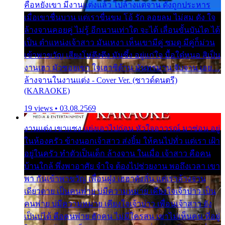
คือหยังเขา มีงานแต่งแล้ว ไปล้างแต่จาน ดั่งถูกประหาร
เมื่อเขาชื่นบาน แต่เราขื่นขม โอ้ รัก ลอยลม ไม่สม ดัง ใจ
ล้างจานคอยคู่ ไม่รู้ อีกนานเท่าใด จะได้ เลื่อนขั้นบันได ได้
เป็น ตำแหน่งเจ้าสาว มันเหงา เห็นเขามีคู่ ซมดู มีคู่ก็ม่วน
เข้าพาขวัญ เสียงโห่ตึงตึง มันซึ้ง อยู่แก่ใจ มื้อใด๋หนอ สิเป็น
งานเฮา มัวซอยเขา ใจเฮาซิด้าน มันทรมาน จับจาน เอย…
ล้างจานในงานแต่ง - Cover Ver. (ซาวด์ดนตรี)
(KARAOKE)
19 views • 03.08.2569
งานแต่ง เขาแซง แย่งเอาไปก่อน หัวใจอาวรณ์ มาซ่อน อยู่
ในห้องครัว ข้างนอกเจ้าสาว ส่งยิ้ม ให้คนไปทั่ว แต่เรา เฝ้า
อยู่ในครัว ทำตัวเป็นเด็ก ล้างจาน ในเมื่อ เจ้าสาว คือคน
บ้านใกล้ พึ่งพาอาศัย จำใจ ต้องไปช่วยงาน พอถึงเวลา เขา
พา กันเข้าพาขวัญ เพื่อนฝูง เฮฮาดังลั่น แต่เราล้างจาน
เดียวดาย เป็นคนพ่าย บ่มีความหมาย เคียงใจเจ้าบ่าว เป็น
คนพ่าย บ่มีความหมาย เคียงใจเจ้าบ่าว เพื่อนเจ้าสาว ยัง
เป็นบ่ได้ คือคนพ่าย ฮักคน ไม่มีใครสน เขาไม่เห็นคน ที่อยู่