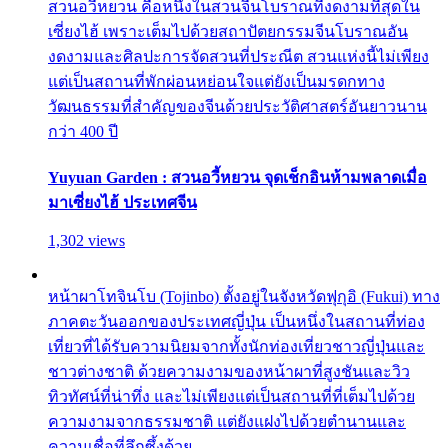
สวนอวี้หยวน คือหนึ่งในสวนจีนโบราณที่งดงามที่สุดใน
เซี่ยงไฮ้ เพราะเต็มไปด้วยสถาปัตยกรรมจีนโบราณอัน
งดงามและศิลปะการจัดสวนที่ประณีต สวนแห่งนี้ไม่เพียง
แต่เป็นสถานที่พักผ่อนหย่อนใจแต่ยังเป็นมรดกทาง
วัฒนธรรมที่สำคัญของจีนด้วยประวัติศาสตร์อันยาวนาน
กว่า 400 ปี
Yuyuan Garden : สวนอวี้หยวน จุดเช็กอินห้ามพลาดเมื่อ
มาเซี่ยงไฮ้ ประเทศจีน
1,302 views
หน้าผาโทจินโบ (Tojinbo) ตั้งอยู่ในจังหวัดฟุกุอิ (Fukui) ทาง
ภาคตะวันออกของประเทศญี่ปุ่น เป็นหนึ่งในสถานที่ท่อง
เที่ยวที่ได้รับความนิยมจากทั้งนักท่องเที่ยวชาวญี่ปุ่นและ
ชาวต่างชาติ ด้วยความงามของหน้าผาที่สูงชันและวิว
ทิวทัศน์ที่น่าทึ่ง และไม่เพียงแต่เป็นสถานที่ที่เต็มไปด้วย
ความงามจากธรรมชาติ แต่ยังแฝงไปด้วยตำนานและ
ความเชื่อที่ลึกซึ้งด้วย