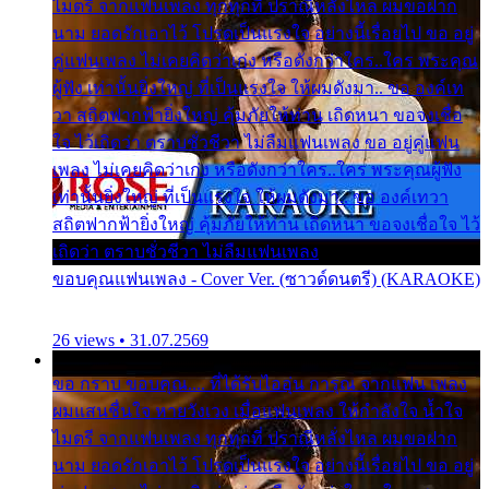
ไมตรี จากแฟนเพลง ทุกทุกที่ ปราณีหลั่งไหล ผมขอฝาก
นาม ยอดรักเอาไว้ โปรดเป็นแรงใจ อย่างนี้เรื่อยไป ขอ อยู่
คู่แฟนเพลง ไม่เคยคิดว่าเก่ง หรือดังกว่าใคร..ใคร พระคุณ
ผู้ฟัง เท่านั้นยิ่งใหญ่ ที่เป็นแรงใจ ให้ผมดังมา.. ขอ องค์เท
วา สถิตฟากฟ้ายิ่งใหญ่ คุ้มภัยให้ท่าน เถิดหนา ขอจงเชื่อ
ใจ ไว้เถิดว่า ตราบชั่วชีวา ไม่ลืมแฟนเพลง ขอ อยู่คู่แฟน
เพลง ไม่เคยคิดว่าเก่ง หรือดังกว่าใคร..ใคร พระคุณผู้ฟัง
เท่านั้นยิ่งใหญ่ ที่เป็นแรงใจ ให้ผมดังมา.. ขอ องค์เทวา
สถิตฟากฟ้ายิ่งใหญ่ คุ้มภัยให้ท่าน เถิดหนา ขอจงเชื่อใจ ไว้
เถิดว่า ตราบชั่วชีวา ไม่ลืมแฟนเพลง
ขอบคุณแฟนเพลง - Cover Ver. (ซาวด์ดนตรี) (KARAOKE)
26 views • 31.07.2569
ขอ กราบ ขอบคุณ.... ที่ได้รับไออุ่น การุณ จากแฟน เพลง
ผมแสนชื่นใจ หายวังเวง เมื่อแฟนเพลง ให้กำลังใจ น้ำใจ
ไมตรี จากแฟนเพลง ทุกทุกที่ ปราณีหลั่งไหล ผมขอฝาก
นาม ยอดรักเอาไว้ โปรดเป็นแรงใจ อย่างนี้เรื่อยไป ขอ อยู่