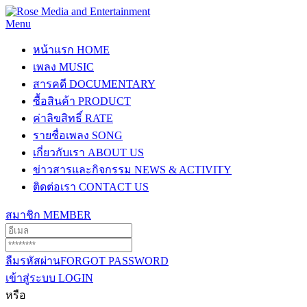
Menu
หน้าแรก
HOME
เพลง
MUSIC
สารคดี
DOCUMENTARY
ซื้อสินค้า
PRODUCT
ค่าลิขสิทธิ์
RATE
รายชื่อเพลง
SONG
เกี่ยวกับเรา
ABOUT US
ข่าวสารและกิจกรรม
NEWS & ACTIVITY
ติดต่อเรา
CONTACT US
สมาชิก
MEMBER
ลืมรหัสผ่าน
FORGOT PASSWORD
เข้าสู่ระบบ
LOGIN
หรือ