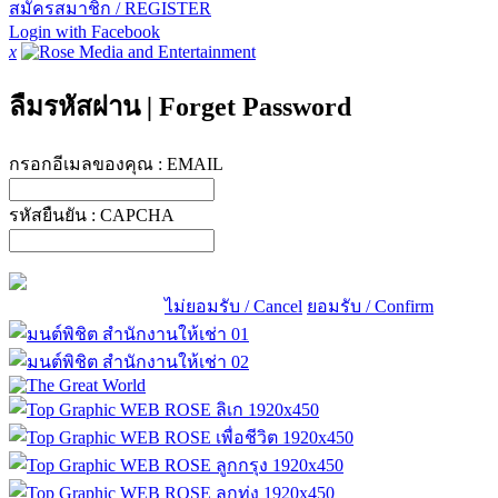
สมัครสมาชิก / REGISTER
Login with Facebook
x
ลืมรหัสผ่าน
|
Forget Password
กรอกอีเมลของคุณ :
EMAIL
รหัสยืนยัน :
CAPCHA
ไม่ยอมรับ / Cancel
ยอมรับ / Confirm