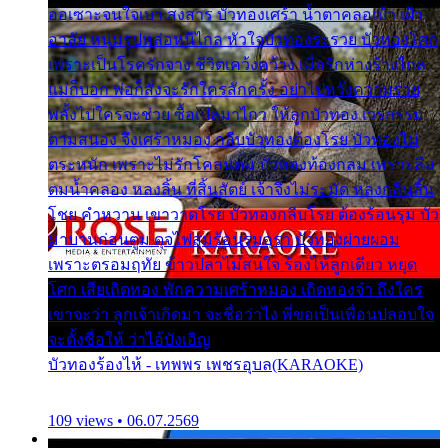
ออเซาะจนใจเบา สงสาร บัวทองเศร้า น้ำตาคลอเบ้า เฝ้า
อาลัย หนุ่มรูปหล่อหนีไกล หัวใจบัวทองระรวย บัวทองโศก
เพราะเป็นโรครักจาง ชีวิตเคว้งคว้าง เมื่อรักห่างร้างไกล
แม่ก็บอก พ่อก็สั่งจะรักใครสักครั้ง อย่าไปหวังความรวย
พลั้งไปใครจะช่วย ซื้อเปลมาไกว ให้ลูกบัวทอง เวรกรรม
ตามสนอง จึงเศร้าหมอง กลีบบัวทองต้องโรย บัวทองไม่
ตระหนัก เพราะไม่รักโคลนตม บัวทองท้องกลม เพราะลืม
ตมน้ำคลอง หลงลิ้น ที่สิ้นสัตย์ เจ้าจึงไม่ระมัด หลงกลิ่นลิ้น
โชย คำหวาน เขาวาดโรย บัวทองกลีบโรย ต้องร้อนรุม บัว
มาบานก่อนตูม ดุจไฟสุมร้อนรุมอุรา บัวทองผ่ายผอม
เพราะตรอมฤทัย ข้าวปลาไม่สนใจ ร้องไห้ลูกเดียว หยุด
โศก เสียเถิดทอง พักความเศร้าหมอง เถิดทองจ๋า ถึงใคร
เขาจะว่า ลูกเจ้าเกิดมา จะชื่อว่าไง พี่ขอเป็นเพื่อนปลอบใจ
จะตั้งชื่อให้ ว่าไอ้บังเอิญ
บัวทองร้องไห้ - เทพพร เพชรอุบล(KARAOKE)
109 views • 06.07.2569