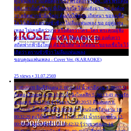
คู่แฟนเพลง ไม่เคยคิดว่าเก่ง หรือดังกว่าใคร..ใคร พระคุณ
ผู้ฟัง เท่านั้นยิ่งใหญ่ ที่เป็นแรงใจ ให้ผมดังมา.. ขอ องค์เท
วา สถิตฟากฟ้ายิ่งใหญ่ คุ้มภัยให้ท่าน เถิดหนา ขอจงเชื่อ
ใจ ไว้เถิดว่า ตราบชั่วชีวา ไม่ลืมแฟนเพลง ขอ อยู่คู่แฟน
เพลง ไม่เคยคิดว่าเก่ง หรือดังกว่าใคร..ใคร พระคุณผู้ฟัง
เท่านั้นยิ่งใหญ่ ที่เป็นแรงใจ ให้ผมดังมา.. ขอ องค์เทวา
สถิตฟากฟ้ายิ่งใหญ่ คุ้มภัยให้ท่าน เถิดหนา ขอจงเชื่อใจ ไว้
เถิดว่า ตราบชั่วชีวา ไม่ลืมแฟนเพลง
ขอบคุณแฟนเพลง - Cover Ver. (KARAOKE)
25 views • 31.07.2569
1. 00:00:00 ยินดีรับเดน 2. 00:03:44 น้ำตาอีสาน 3. 00:07:51
กิ่งทองใบหยก 4. 00:10:35 น้ำนิ่งไหลลึก 5. 00:13:49 ลานรัก
ลานเท 6. 00:17:06 จำใจจาก 7. 00:20:53 คืนฝนตก 8.
00:25:16 น้ำลงเดือนยี่ 9. 00:28:47 โสนน้อยเรือนงาม 10.
00:32:29 ตอไม้ที่ตายแล้ว 11. 00:35:41 น้ำกรดแช่เย็น 12.
00:39:08 อยากฟังซ้ำ 13. 00:42:32 รู้ว่าเขาหลอก 14.