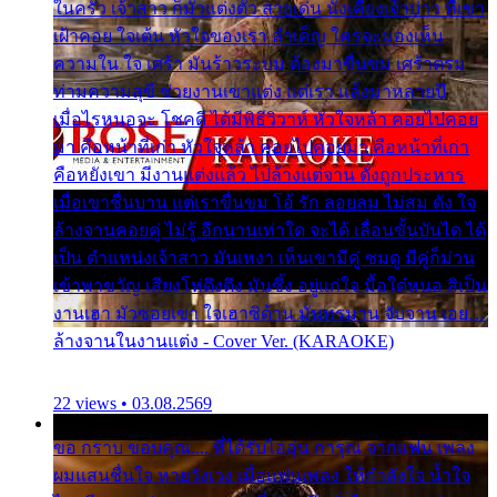
ในครัว เจ้าสาว ก็มัวแต่งตัว สวยเด่น นั่งเคียงเจ้าบ่าว ที่เขา
เฝ้าคอย ใจเต้น หัวใจของเรา ลำเค็ญ ใครจะมองเห็น
ความใน ใจ เศร้า มันร้าวระบม ต้องมาขื่นขม เศร้าตรม
ท่ามความสุขี ช่วยงานเขาแต่ง แต่เรา แล้งมาหลายปี
เมื่อไรหนอจะ โชคดี ได้มีพิธีวิวาห์ หัวใจหล้า คอยไปคอย
มา คือหน้าที่เก่า หัวใจหล้า คอยไปคอยมา คือหน้าที่เก่า
คือหยังเขา มีงานแต่งแล้ว ไปล้างแต่จาน ดั่งถูกประหาร
เมื่อเขาชื่นบาน แต่เราขื่นขม โอ้ รัก ลอยลม ไม่สม ดัง ใจ
ล้างจานคอยคู่ ไม่รู้ อีกนานเท่าใด จะได้ เลื่อนขั้นบันได ได้
เป็น ตำแหน่งเจ้าสาว มันเหงา เห็นเขามีคู่ ซมดู มีคู่ก็ม่วน
เข้าพาขวัญ เสียงโห่ตึงตึง มันซึ้ง อยู่แก่ใจ มื้อใด๋หนอ สิเป็น
งานเฮา มัวซอยเขา ใจเฮาซิด้าน มันทรมาน จับจาน เอย…
ล้างจานในงานแต่ง - Cover Ver. (KARAOKE)
22 views • 03.08.2569
ขอ กราบ ขอบคุณ.... ที่ได้รับไออุ่น การุณ จากแฟน เพลง
ผมแสนชื่นใจ หายวังเวง เมื่อแฟนเพลง ให้กำลังใจ น้ำใจ