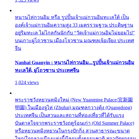
หนานไห่กวนอิม หรือ รูปปั้นเจ้าแม่กวนอิมทะเลใต้ เป็น
องค์เจ้าแม่กวนอิมความสูง 33 เมตรรวมฐาน ประดิษฐาน
อยู่ริมทะเล ไม่ไกลกันนักกับ “วัดเจ้าแม่กวนอิมไม่ยอมไป”
บนเกาะผู่โถวซาน เมืองโจวซาน มณฑลเจ้อเจียง ประเทศ
จีน
Nanhai Guanyin : หนานไห่กวนอิม...รูปปั้นเจ้าแม่กวนอิม
ทะเลใต้, ผู่โถวซาน ประเทศจีน
1,024 views
พระราชวังหยวนหมิงใหม่ (New Yuanming Palace/宮新園
明園) ในเมืองจูไห่ (Zhuhai) มณฑลกวางตุ้ง (Quangdong)
ประเทศจีน เป็นสวนและสถานที่ท่องเที่ยวที่ได้รับแรง
บันดาลใจจากพระราชวังฤดูร้อนเก่า (Old Summer Palace)
หรือหยวนหมิงหยวนในกรุงปักกิ่ง สวนสาธารณะขนาด
ใหญ่ใจกลางเมืองแห่งนี้มีครบทั้งธรรมชาติ สถาปัตยกรรม