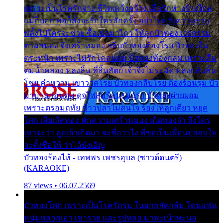
เพราะเป็นโรครักจาง ชีวิตเคว้งคว้าง เมื่อรักห่างร้างไกล
แม่ก็บอก พ่อก็สั่งจะรักใครสักครั้ง อย่าไปหวังความรวย
พลั้งไปใครจะช่วย ซื้อเปลมาไกว ให้ลูกบัวทอง เวรกรรม
ตามสนอง จึงเศร้าหมอง กลีบบัวทองต้องโรย บัวทองไม่
ตระหนัก เพราะไม่รักโคลนตม บัวทองท้องกลม เพราะลืม
ตมน้ำคลอง หลงลิ้น ที่สิ้นสัตย์ เจ้าจึงไม่ระมัด หลงกลิ่นลิ้น
โชย คำหวาน เขาวาดโรย บัวทองกลีบโรย ต้องร้อนรุม บัว
มาบานก่อนตูม ดุจไฟสุมร้อนรุมอุรา บัวทองผ่ายผอม
เพราะตรอมฤทัย ข้าวปลาไม่สนใจ ร้องไห้ลูกเดียว หยุด
โศก เสียเถิดทอง พักความเศร้าหมอง เถิดทองจ๋า ถึงใคร
เขาจะว่า ลูกเจ้าเกิดมา จะชื่อว่าไง พี่ขอเป็นเพื่อนปลอบใจ
จะตั้งชื่อให้ ว่าไอ้บังเอิญ
บัวทองร้องไห้ - เทพพร เพชรอุบล (ซาวด์ดนตรี)
(KARAOKE)
87 views • 06.07.2569
บัวทองโศก เพราะเป็นโรครักรุม ในอกกลัดกลุ้ม โดนแฟน
หนุ่มหลอกเอา เขารวย และรูปหล่อ มาพะเน้าพะนอ