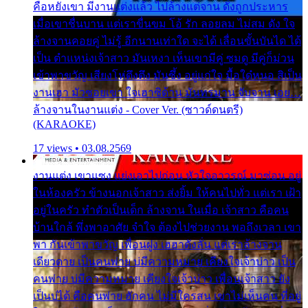
คือหยังเขา มีงานแต่งแล้ว ไปล้างแต่จาน ดั่งถูกประหาร
เมื่อเขาชื่นบาน แต่เราขื่นขม โอ้ รัก ลอยลม ไม่สม ดัง ใจ
ล้างจานคอยคู่ ไม่รู้ อีกนานเท่าใด จะได้ เลื่อนขั้นบันได ได้
เป็น ตำแหน่งเจ้าสาว มันเหงา เห็นเขามีคู่ ซมดู มีคู่ก็ม่วน
เข้าพาขวัญ เสียงโห่ตึงตึง มันซึ้ง อยู่แก่ใจ มื้อใด๋หนอ สิเป็น
งานเฮา มัวซอยเขา ใจเฮาซิด้าน มันทรมาน จับจาน เอย…
ล้างจานในงานแต่ง - Cover Ver. (ซาวด์ดนตรี)
(KARAOKE)
17 views • 03.08.2569
งานแต่ง เขาแซง แย่งเอาไปก่อน หัวใจอาวรณ์ มาซ่อน อยู่
ในห้องครัว ข้างนอกเจ้าสาว ส่งยิ้ม ให้คนไปทั่ว แต่เรา เฝ้า
อยู่ในครัว ทำตัวเป็นเด็ก ล้างจาน ในเมื่อ เจ้าสาว คือคน
บ้านใกล้ พึ่งพาอาศัย จำใจ ต้องไปช่วยงาน พอถึงเวลา เขา
พา กันเข้าพาขวัญ เพื่อนฝูง เฮฮาดังลั่น แต่เราล้างจาน
เดียวดาย เป็นคนพ่าย บ่มีความหมาย เคียงใจเจ้าบ่าว เป็น
คนพ่าย บ่มีความหมาย เคียงใจเจ้าบ่าว เพื่อนเจ้าสาว ยัง
เป็นบ่ได้ คือคนพ่าย ฮักคน ไม่มีใครสน เขาไม่เห็นคน ที่อยู่