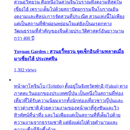
สวนอวี้หยวน คือหนึ่งในสวนจีนโบราณที่งดงามที่สุดใน
เซี่ยงไฮ้ เพราะเต็มไปด้วยสถาปัตยกรรมจีนโบราณอัน
งดงามและศิลปะการจัดสวนที่ประณีต สวนแห่งนี้ไม่เพียง
แต่เป็นสถานที่พักผ่อนหย่อนใจแต่ยังเป็นมรดกทาง
วัฒนธรรมที่สำคัญของจีนด้วยประวัติศาสตร์อันยาวนาน
กว่า 400 ปี
Yuyuan Garden : สวนอวี้หยวน จุดเช็กอินห้ามพลาดเมื่อ
มาเซี่ยงไฮ้ ประเทศจีน
1,302 views
หน้าผาโทจินโบ (Tojinbo) ตั้งอยู่ในจังหวัดฟุกุอิ (Fukui) ทาง
ภาคตะวันออกของประเทศญี่ปุ่น เป็นหนึ่งในสถานที่ท่อง
เที่ยวที่ได้รับความนิยมจากทั้งนักท่องเที่ยวชาวญี่ปุ่นและ
ชาวต่างชาติ ด้วยความงามของหน้าผาที่สูงชันและวิว
ทิวทัศน์ที่น่าทึ่ง และไม่เพียงแต่เป็นสถานที่ที่เต็มไปด้วย
ความงามจากธรรมชาติ แต่ยังแฝงไปด้วยตำนานและ
ความเชื่อที่ลึกซึ้งด้วย