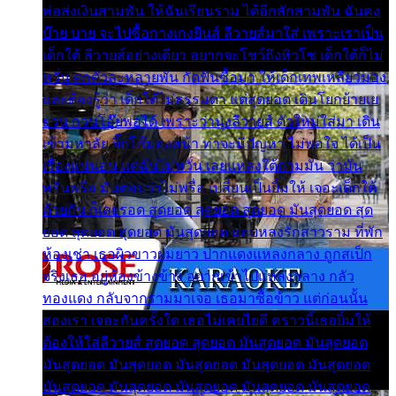
พ่อส่งเงินสามพัน ให้ฉันเรียนราม ได้อีกสักสามพัน ฉันคง
บ๊าย บาย จะไปซื้อกางเกงยีนส์ ลีวายส์มาใส่ เพราะเราเป็น
เด็กใต้ ลีวายส์อย่างเดียว อยากจะโชว์ถึงหิวโซ เด็กใต้ก็ไม่
หวั่น ตกตัวละหลายพัน กัดฟันซื้อมา ให้เด็กเทพเหลียวมอง
และต้องรู้ว่า เด็กใต้ไม่ธรรมดา แต่สุดยอด เดินโยกย้ายเย
ยวน กวนโอ๊ยพอได้ เพราะว่านุ่งลีวายส์ ตัวใหม่ใส่มา เดิน
เข้ามหาลัย จิ๊กโก๊มองหน้า ท่าจะมีปัญหา ไม่พอใจ ได้เป็น
เรื่องแน่นอน แต่ฉันไม่หวั่น เลยแหลงใต้ถามมัน ว่ามัน
พรั่นพรือ มันตอบว่าไม่พรื่อ เปลี่ยนเป็นยิ้มให้ เจอะเด็กใต้
ด้วยกัน ก็เลยรอด สุดยอด สุดยอด สุดยอด มันสุดยอด สุด
ยอด สุดยอด สุดยอด มันสุดยอด แอบหลงรักสาวราม ที่พัก
ห้องเช่า เธอผิวขาวผมยาว ปากแดงแหลงกลาง ถูกสเป็ก
จริงเธอ อยู่ห้องข้างข้าง อยากเข้าไปแหลงกลาง กลัว
ทองแดง กลับจากรามมาเจอ เธอมาซื้อข้าว แต่ก่อนนั้น
สองเรา เจอะกันครั้งใด เธอไม่เคยไยดี คราวนี้เธอยิ้มให้
ต้องให้ใส่ลีวายส์ สุดยอด สุดยอด มันสุดยอด มันสุดยอด
มันสุดยอด มันสุดยอด มันสุดยอด มันสุดยอด มันสุดยอด
มันสุดยอด มันสุดยอด มันสุดยอด มันสุดยอด มันสุดยอด