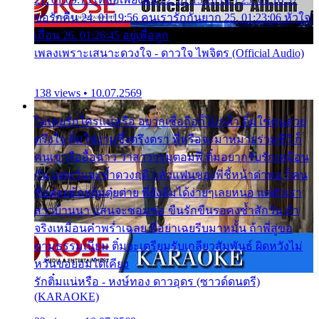
ขอรักคืน 24. 01:19:56 คนเรารักกันยาก 25. 01:23:06 หัวใจ
เถื่อน 26. 01:26:45 อยู่เพื่อลูก
เพลงเพราะเสนาะดวงใจ - ดาวใจ ไพจิตร (Official Audio)
138 views • 10.07.2569
ไม่เคยรักใครแน่หรือ อยากเชื่อถือก็ไม่กล้า ติ๋มใช่คนสวย
ตรึงใจ ติ๋มใช่งามซึ้งตรึงตรา พี่หรือจะมาหมายร่วมชีวี ก็
คนเขาลืออื้อฉาว ว่าสาวๆรุมตอมพี่ ติ๋มอยากรับรักเหมือน
กัน แต่หวั่นจะช้ำดวงฤดี กลัวแฟนของพี่ชี้หน้าด่าทอ ก็คน
ชื่อต๋อยต้อยตุ้มตุ๋ยต่าย พี่ยังลืมได้ง่ายๆเลยหนอ แค่ตัวเรา
สาวบ้านนา แสนจะซอมซ่อ ขืนรักขืนรอคงช้ำสักวัน ถ้า
จริงเหมือนคำพร่ำเฉลย พี่อย่าเฉยรีบมาหมั้น ถ้าพี่สู่ขอ
ตามธรรมเนียม ติ๋มจะเตรียมรับเกลียวสัมพันธ์ ผิดหวังไม่
หวั่นขอยอมได้เคียง
รักติ๋มแน่หรือ - หงษ์ทอง ดาวอุดร (ซาวด์ดนตรี)
(KARAOKE)