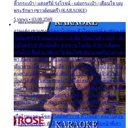
หิ้วกระเป๋า | แสงสุรีย์ รุ่งโรจน์ - แย่งกระเป๋า | เตือนใจ บุญ
พระรักษา (ซาวด์ดนตรี) (KARAOKE)
5 views • 03.08.2569
งานแต่ง เขาแซง แย่งเอาไปก่อน หัวใจอาวรณ์ มาซ่อน อยู่
ในห้องครัว ข้างนอกเจ้าสาว ส่งยิ้ม ให้คนไปทั่ว แต่เรา เฝ้า
อยู่ในครัว ทำตัวเป็นเด็ก ล้างจาน ในเมื่อ เจ้าสาว คือคน
บ้านใกล้ พึ่งพาอาศัย จำใจ ต้องไปช่วยงาน พอถึงเวลา เขา
พา กันเข้าพาขวัญ เพื่อนฝูง เฮฮาดังลั่น แต่เราล้างจาน
เดียวดาย เป็นคนพ่าย บ่มีความหมาย เคียงใจเจ้าบ่าว เป็น
คนพ่าย บ่มีความหมาย เคียงใจเจ้าบ่าว เพื่อนเจ้าสาว ยัง
เป็นบ่ได้ คือคนพ่าย ฮักคน ไม่มีใครสน เขาไม่เห็นคน ที่อยู่
ในครัว เจ้าสาว ก็มัวแต่งตัว สวยเด่น นั่งเคียงเจ้าบ่าว ที่เขา
เฝ้าคอย ใจเต้น หัวใจของเรา ลำเค็ญ ใครจะมองเห็น
ความใน ใจ เศร้า มันร้าวระบม ต้องมาขื่นขม เศร้าตรม
ท่ามความสุขี ช่วยงานเขาแต่ง แต่เรา แล้งมาหลายปี
เมื่อไรหนอจะ โชคดี ได้มีพิธีวิวาห์ หัวใจหล้า คอยไปคอย
มา คือหน้าที่เก่า หัวใจหล้า คอยไปคอยมา คือหน้าที่เก่า