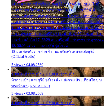
24:27 สามเณรกำพร้า - แสงสุรีย์ รุ่งโรจน์ 10. 28:08 ไม่มี
เวลาไปหาเมียน้อย - ยอดรัก สลักใจ 11. 31:29 ชีวิตไอ้
ธรรม - ศรเพชร ศรสุพรรณ 12. 35:26 ทหารอากาศขาดรัก
- แสงสุรีย์ รุ่งโรจน์ 13. 39:01 คนหัวใจโทรม - ยอดรัก สลัก
ใจ 14. 42:49 ไอ้หวังตายแน่ - ศรเพชร ศรสุพรรณ 15. 46:35
ธาตุแท้ของเธอ - แสงสุรีย์ รุ่งโรจน์ 16. 49:57 กำนันกำใน -
ยอดรัก สลักใจ 17. 52:29 สาวบริสุทธิ์ - ศรเพชร ศรสุพรรณ
18. 56:05 แต๋วจ๋า - แสงสุรีย์ รุ่งโรจน์
18 บทเพลงดังจากฟากฟ้า - ยอดรัก/ศรเพชร/แสงสุรีย์
(Official Audio)
5 views • 04.08.2569
1. 00:00 หิ้วกระเป๋า 2. 03:30 แย่งกระเป๋า
หิ้วกระเป๋า | แสงสุรีย์ รุ่งโรจน์ - แย่งกระเป๋า | เตือนใจ บุญ
พระรักษา (KARAOKE)
5 views • 03.08.2569
1. 00:00 หิ้วกระเป๋า 2. 03:30 แย่งกระเป๋า