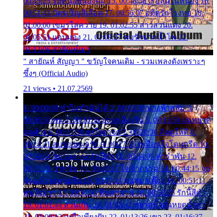
00:45:25 รอหน่อยน้องติ๋ม 15. 00:48:56 เรือล่มในหนอง 16.
00:51:43 บัตรเชิญสีเลือด 17. 00:56:07 อดีตรักโรงทอ 18.
01:00:00 เขมรไล่ควาย 19. 01:02:55 สาวสวนแตง 20.
01:05:51 แอบมอง 21. 01:09:27 พบรักปากน้ำโพ 22.
01:13:06 สายัณห์เมา
" สายัณห์ สัญญา " ขวัญใจคนเดิม - รวมเพลงดังเพราะๆ
ซึ้งๆ (Official Audio)
21 views • 21.07.2569
1. 00:00:00 ทำไมทำฉันได้ 2. 00:03:20 นางฟ้าสลัม 3.
00:06:50 คน 4. 00:10:36 บุญเหลือเกิน 5. 00:13:58 ฝนหยาด
สุดท้าย 6. 00:17:30 ยาใจยาจก 7. 00:20:30 คิดดูให้ดี 8.
00:24:21 ลบรอยแผลรัก 9. 00:27:35 เหมือนใจโดนกรีด 10.
00:30:54 ขบวนการเปาเปียว 11. 00:34:05 คำรำพัน 12.
00:37:20 ปาหนัน 13. 00:40:37 ใจเจ้ากรรม 14. 00:44:15 จูบ
ฉันแล้วจงตายเสีย 15. 00:47:24 ขอสูมาเต๊อะ 16. 00:51:11
คนใจมาร 17. 00:54:50 คืนทรมาน 18. 00:58:25 รักนี้สีดำ
19. 01:01:44 ส่วนเกิน 20. 01:05:42 หยาดน้ำฝนหยดน้ำตา
21. 01:09:13 เหลือเพียงฝัน 22. 01:13:26 เขา 23. 01:16:37