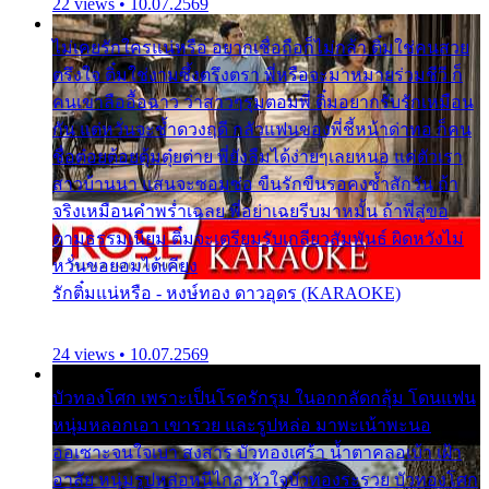
22 views • 10.07.2569
ไม่เคยรักใครแน่หรือ อยากเชื่อถือก็ไม่กล้า ติ๋มใช่คนสวย
ตรึงใจ ติ๋มใช่งามซึ้งตรึงตรา พี่หรือจะมาหมายร่วมชีวี ก็
คนเขาลืออื้อฉาว ว่าสาวๆรุมตอมพี่ ติ๋มอยากรับรักเหมือน
กัน แต่หวั่นจะช้ำดวงฤดี กลัวแฟนของพี่ชี้หน้าด่าทอ ก็คน
ชื่อต๋อยต้อยตุ้มตุ๋ยต่าย พี่ยังลืมได้ง่ายๆเลยหนอ แค่ตัวเรา
สาวบ้านนา แสนจะซอมซ่อ ขืนรักขืนรอคงช้ำสักวัน ถ้า
จริงเหมือนคำพร่ำเฉลย พี่อย่าเฉยรีบมาหมั้น ถ้าพี่สู่ขอ
ตามธรรมเนียม ติ๋มจะเตรียมรับเกลียวสัมพันธ์ ผิดหวังไม่
หวั่นขอยอมได้เคียง
รักติ๋มแน่หรือ - หงษ์ทอง ดาวอุดร (KARAOKE)
24 views • 10.07.2569
บัวทองโศก เพราะเป็นโรครักรุม ในอกกลัดกลุ้ม โดนแฟน
หนุ่มหลอกเอา เขารวย และรูปหล่อ มาพะเน้าพะนอ
ออเซาะจนใจเบา สงสาร บัวทองเศร้า น้ำตาคลอเบ้า เฝ้า
อาลัย หนุ่มรูปหล่อหนีไกล หัวใจบัวทองระรวย บัวทองโศก