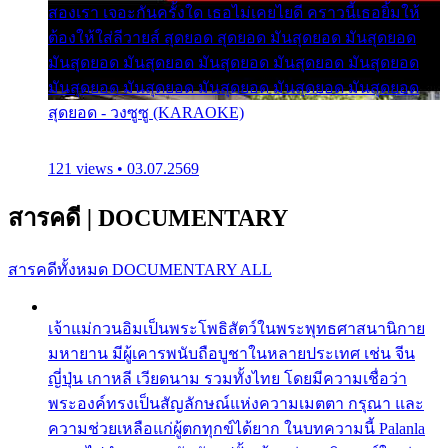
สองเรา เจอะกันครั้งใด เธอไม่เคยไยดี คราวนี้เธอยิ้มให้
ต้องให้ใส่ลีวายส์ สุดยอด สุดยอด มันสุดยอด มันสุดยอด
มันสุดยอด มันสุดยอด มันสุดยอด มันสุดยอด มันสุดยอด
มันสุดยอด มันสุดยอด มันสุดยอด มันสุดยอด มันสุดยอด
สุดยอด - วงซูซู (KARAOKE)
121 views • 03.07.2569
สารคดี
|
DOCUMENTARY
สารคดีทั้งหมด
DOCUMENTARY ALL
เจ้าแม่กวนอิมเป็นพระโพธิสัตว์ในพระพุทธศาสนานิกาย
มหายาน มีผู้เคารพนับถือบูชาในหลายประเทศ เช่น จีน
ญี่ปุ่น เกาหลี เวียดนาม รวมทั้งไทย โดยมีความเชื่อว่า
พระองค์ทรงเป็นสัญลักษณ์แห่งความเมตตา กรุณา และ
ความช่วยเหลือแก่ผู้ตกทุกข์ได้ยาก ในบทความนี้ Palanla