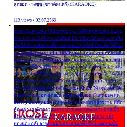
สุดยอด - วงซูซู (ซาวด์ดนตรี) (KARAOKE)
113 views • 03.07.2569
พ่อส่งเงินสามพัน ให้ฉันเรียนราม ได้อีกสักสามพัน ฉันคง
บ๊าย บาย จะไปซื้อกางเกงยีนส์ ลีวายส์มาใส่ เพราะเราเป็น
เด็กใต้ ลีวายส์อย่างเดียว อยากจะโชว์ถึงหิวโซ เด็กใต้ก็ไม่
หวั่น ตกตัวละหลายพัน กัดฟันซื้อมา ให้เด็กเทพเหลียวมอง
และต้องรู้ว่า เด็กใต้ไม่ธรรมดา แต่สุดยอด เดินโยกย้ายเย
ยวน กวนโอ๊ยพอได้ เพราะว่านุ่งลีวายส์ ตัวใหม่ใส่มา เดิน
เข้ามหาลัย จิ๊กโก๊มองหน้า ท่าจะมีปัญหา ไม่พอใจ ได้เป็น
เรื่องแน่นอน แต่ฉันไม่หวั่น เลยแหลงใต้ถามมัน ว่ามัน
พรั่นพรือ มันตอบว่าไม่พรื่อ เปลี่ยนเป็นยิ้มให้ เจอะเด็กใต้
ด้วยกัน ก็เลยรอด สุดยอด สุดยอด สุดยอด มันสุดยอด สุด
ยอด สุดยอด สุดยอด มันสุดยอด แอบหลงรักสาวราม ที่พัก
ห้องเช่า เธอผิวขาวผมยาว ปากแดงแหลงกลาง ถูกสเป็ก
จริงเธอ อยู่ห้องข้างข้าง อยากเข้าไปแหลงกลาง กลัว
ทองแดง กลับจากรามมาเจอ เธอมาซื้อข้าว แต่ก่อนนั้น