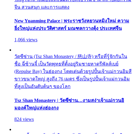
จีน สวนสนุก และการแสดง
New Yuanming Palace | พระราชวังหยวนหมิงใหม่ ความ
ยิ่งใหญ่แห่งประวัติศาสตร์ มณฑลกวางตุ้ง ประเทศจีน
1,066 views
วัดซีซ่าน (Tsz Shan Monastery / 慈山寺) หรือที่รู้จักกันใน
ชื่อ ฉี่ซ้านจี๋ เป็นวัดพุทธที่ตั้งอยู่ริมชายหาดรีพัลส์เบย์
(Repulse Bay) ในฮ่องกง โดดเด่นด้วยรูปปั้นเจ้าแม่กวนอิมสี
ขาวขนาดใหญ่ สูงถึง 76 เมตร ซึ่งเป็นรูปปั้นเจ้าแม่กวนอิม
ที่สูงเป็นอันดับต้นๆ ของโลก
Tsz Shan Monastery | วัดซีซ่าน…งามสง่าเจ้าแม่กวนอิ
มองค์ใหญ่แห่งฮ่องกง
824 views