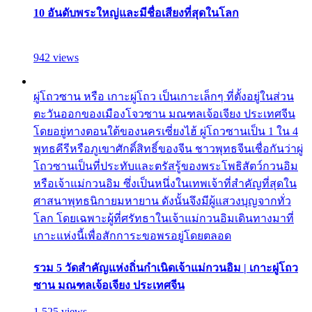
10 อันดับพระใหญ่และมีชื่อเสียงที่สุดในโลก
942 views
ผู่โถวซาน หรือ เกาะผู่โถว เป็นเกาะเล็กๆ ที่ตั้งอยู่ในส่วน
ตะวันออกของเมืองโจวซาน มณฑลเจ้อเจียง ประเทศจีน
โดยอยู่ทางตอนใต้ของนครเซี่ยงไฮ้ ผู่โถวซานเป็น 1 ใน 4
พุทธคีรีหรือภูเขาศักดิ์สิทธิ์ของจีน ชาวพุทธจีนเชื่อกันว่าผู่
โถวซานเป็นที่ประทับและตรัสรู้ของพระโพธิสัตว์กวนอิม
หรือเจ้าแม่กวนอิม ซึ่งเป็นหนึ่งในเทพเจ้าที่สำคัญที่สุดใน
ศาสนาพุทธนิกายมหายาน ดังนั้นจึงมีผู้แสวงบุญจากทั่ว
โลก โดยเฉพาะผู้ที่ศรัทธาในเจ้าแม่กวนอิมเดินทางมาที่
เกาะแห่งนี้เพื่อสักการะขอพรอยู่โดยตลอด
รวม 5 วัดสำคัญแห่งถิ่นกำเนิดเจ้าแม่กวนอิม | เกาะผู่โถว
ซาน มณฑลเจ้อเจียง ประเทศจีน
1,525 views