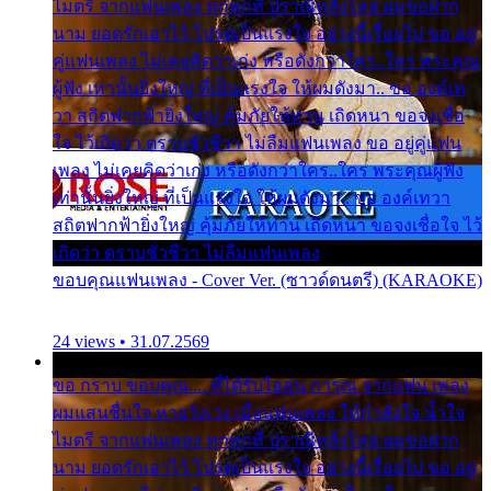
ไมตรี จากแฟนเพลง ทุกทุกที่ ปราณีหลั่งไหล ผมขอฝาก
นาม ยอดรักเอาไว้ โปรดเป็นแรงใจ อย่างนี้เรื่อยไป ขอ อยู่
คู่แฟนเพลง ไม่เคยคิดว่าเก่ง หรือดังกว่าใคร..ใคร พระคุณ
ผู้ฟัง เท่านั้นยิ่งใหญ่ ที่เป็นแรงใจ ให้ผมดังมา.. ขอ องค์เท
วา สถิตฟากฟ้ายิ่งใหญ่ คุ้มภัยให้ท่าน เถิดหนา ขอจงเชื่อ
ใจ ไว้เถิดว่า ตราบชั่วชีวา ไม่ลืมแฟนเพลง ขอ อยู่คู่แฟน
เพลง ไม่เคยคิดว่าเก่ง หรือดังกว่าใคร..ใคร พระคุณผู้ฟัง
เท่านั้นยิ่งใหญ่ ที่เป็นแรงใจ ให้ผมดังมา.. ขอ องค์เทวา
สถิตฟากฟ้ายิ่งใหญ่ คุ้มภัยให้ท่าน เถิดหนา ขอจงเชื่อใจ ไว้
เถิดว่า ตราบชั่วชีวา ไม่ลืมแฟนเพลง
ขอบคุณแฟนเพลง - Cover Ver. (ซาวด์ดนตรี) (KARAOKE)
24 views • 31.07.2569
ขอ กราบ ขอบคุณ.... ที่ได้รับไออุ่น การุณ จากแฟน เพลง
ผมแสนชื่นใจ หายวังเวง เมื่อแฟนเพลง ให้กำลังใจ น้ำใจ
ไมตรี จากแฟนเพลง ทุกทุกที่ ปราณีหลั่งไหล ผมขอฝาก
นาม ยอดรักเอาไว้ โปรดเป็นแรงใจ อย่างนี้เรื่อยไป ขอ อยู่