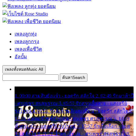
เพลงลูกทุ่ง
เพลงลูกกรุง
เพลงเพื่อชีวิต
อัลบั้ม
เพลงทั้งหมด
Music All
ค้นหา
Search
1. 00:00 สามสิบยังแจ๋ว - ยอดรัก สลักใจ 2. 02:49 รักมาห้าปี
- ศรเพชร ศรสุพรรณ 3. 05:57 รักสาวเสื้อลาย - แสงสุรีย์
รุ่งโรจน์ 4. 09:51 รักสะท้านดินสะเทือน - ยอดรัก สลักใจ 5.
12:23 มอเตอร์ไซค์ทำหล่น - ศรเพชร ศรสุพรรณ 6. 14:49
หิ้วกระเป๋า - แสงสุรีย์ รุ่งโรจน์ 7. 17:57 รักเผื่อเลือก - ยอด
รัก สลักใจ 8. 21:21 น้ำตาไอ้หนุ่ม - ศรเพชร ศรสุพรรณ 9.