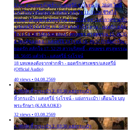
24:27 สามเณรกำพร้า - แสงสุรีย์ รุ่งโรจน์ 10. 28:08 ไม่มี
เวลาไปหาเมียน้อย - ยอดรัก สลักใจ 11. 31:29 ชีวิตไอ้
ธรรม - ศรเพชร ศรสุพรรณ 12. 35:26 ทหารอากาศขาดรัก
- แสงสุรีย์ รุ่งโรจน์ 13. 39:01 คนหัวใจโทรม - ยอดรัก สลัก
ใจ 14. 42:49 ไอ้หวังตายแน่ - ศรเพชร ศรสุพรรณ 15. 46:35
ธาตุแท้ของเธอ - แสงสุรีย์ รุ่งโรจน์ 16. 49:57 กำนันกำใน -
ยอดรัก สลักใจ 17. 52:29 สาวบริสุทธิ์ - ศรเพชร ศรสุพรรณ
18. 56:05 แต๋วจ๋า - แสงสุรีย์ รุ่งโรจน์
18 บทเพลงดังจากฟากฟ้า - ยอดรัก/ศรเพชร/แสงสุรีย์
(Official Audio)
40 views • 04.08.2569
1. 00:00 หิ้วกระเป๋า 2. 03:30 แย่งกระเป๋า
หิ้วกระเป๋า | แสงสุรีย์ รุ่งโรจน์ - แย่งกระเป๋า | เตือนใจ บุญ
พระรักษา (KARAOKE)
32 views • 03.08.2569
1. 00:00 หิ้วกระเป๋า 2. 03:30 แย่งกระเป๋า