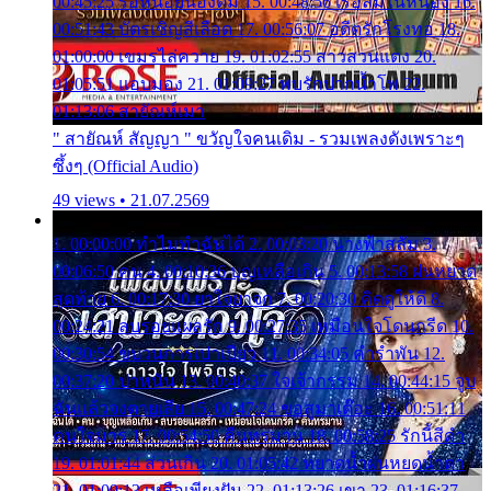
00:45:25 รอหน่อยน้องติ๋ม 15. 00:48:56 เรือล่มในหนอง 16.
00:51:43 บัตรเชิญสีเลือด 17. 00:56:07 อดีตรักโรงทอ 18.
01:00:00 เขมรไล่ควาย 19. 01:02:55 สาวสวนแตง 20.
01:05:51 แอบมอง 21. 01:09:27 พบรักปากน้ำโพ 22.
01:13:06 สายัณห์เมา
" สายัณห์ สัญญา " ขวัญใจคนเดิม - รวมเพลงดังเพราะๆ
ซึ้งๆ (Official Audio)
49 views • 21.07.2569
1. 00:00:00 ทำไมทำฉันได้ 2. 00:03:20 นางฟ้าสลัม 3.
00:06:50 คน 4. 00:10:36 บุญเหลือเกิน 5. 00:13:58 ฝนหยาด
สุดท้าย 6. 00:17:30 ยาใจยาจก 7. 00:20:30 คิดดูให้ดี 8.
00:24:21 ลบรอยแผลรัก 9. 00:27:35 เหมือนใจโดนกรีด 10.
00:30:54 ขบวนการเปาเปียว 11. 00:34:05 คำรำพัน 12.
00:37:20 ปาหนัน 13. 00:40:37 ใจเจ้ากรรม 14. 00:44:15 จูบ
ฉันแล้วจงตายเสีย 15. 00:47:24 ขอสูมาเต๊อะ 16. 00:51:11
คนใจมาร 17. 00:54:50 คืนทรมาน 18. 00:58:25 รักนี้สีดำ
19. 01:01:44 ส่วนเกิน 20. 01:05:42 หยาดน้ำฝนหยดน้ำตา
21. 01:09:13 เหลือเพียงฝัน 22. 01:13:26 เขา 23. 01:16:37