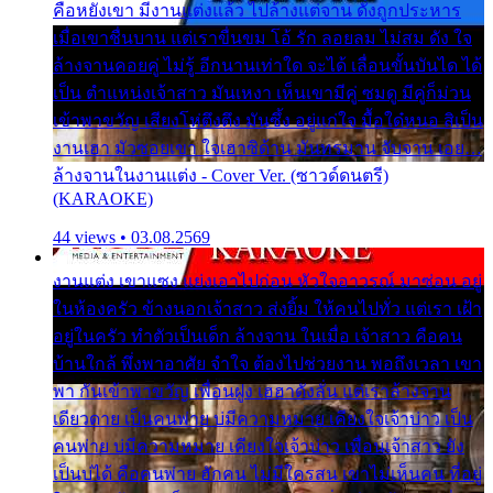
คือหยังเขา มีงานแต่งแล้ว ไปล้างแต่จาน ดั่งถูกประหาร
เมื่อเขาชื่นบาน แต่เราขื่นขม โอ้ รัก ลอยลม ไม่สม ดัง ใจ
ล้างจานคอยคู่ ไม่รู้ อีกนานเท่าใด จะได้ เลื่อนขั้นบันได ได้
เป็น ตำแหน่งเจ้าสาว มันเหงา เห็นเขามีคู่ ซมดู มีคู่ก็ม่วน
เข้าพาขวัญ เสียงโห่ตึงตึง มันซึ้ง อยู่แก่ใจ มื้อใด๋หนอ สิเป็น
งานเฮา มัวซอยเขา ใจเฮาซิด้าน มันทรมาน จับจาน เอย…
ล้างจานในงานแต่ง - Cover Ver. (ซาวด์ดนตรี)
(KARAOKE)
44 views • 03.08.2569
งานแต่ง เขาแซง แย่งเอาไปก่อน หัวใจอาวรณ์ มาซ่อน อยู่
ในห้องครัว ข้างนอกเจ้าสาว ส่งยิ้ม ให้คนไปทั่ว แต่เรา เฝ้า
อยู่ในครัว ทำตัวเป็นเด็ก ล้างจาน ในเมื่อ เจ้าสาว คือคน
บ้านใกล้ พึ่งพาอาศัย จำใจ ต้องไปช่วยงาน พอถึงเวลา เขา
พา กันเข้าพาขวัญ เพื่อนฝูง เฮฮาดังลั่น แต่เราล้างจาน
เดียวดาย เป็นคนพ่าย บ่มีความหมาย เคียงใจเจ้าบ่าว เป็น
คนพ่าย บ่มีความหมาย เคียงใจเจ้าบ่าว เพื่อนเจ้าสาว ยัง
เป็นบ่ได้ คือคนพ่าย ฮักคน ไม่มีใครสน เขาไม่เห็นคน ที่อยู่