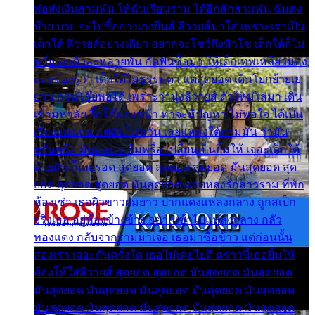
พ่อส่งเงินสามพัน ให้ฉันเรียนราม ได้อีกสักสามพัน ฉันคง
บ๊าย บาย จะไปซื้อกางเกงยีนส์ ลีวายส์มาใส่ เพราะเราเป็น
เด็กใต้ ลีวายส์อย่างเดียว อยากจะโชว์ถึงหิวโซ เด็กใต้ก็ไม่
หวั่น ตกตัวละหลายพัน กัดฟันซื้อมา ให้เด็กเทพเหลียวมอง
และต้องรู้ว่า เด็กใต้ไม่ธรรมดา แต่สุดยอด เดินโยกย้ายเย
ยวน กวนโอ๊ยพอได้ เพราะว่านุ่งลีวายส์ ตัวใหม่ใส่มา เดิน
เข้ามหาลัย จิ๊กโก๊มองหน้า ท่าจะมีปัญหา ไม่พอใจ ได้เป็น
เรื่องแน่นอน แต่ฉันไม่หวั่น เลยแหลงใต้ถามมัน ว่ามัน
พรั่นพรือ มันตอบว่าไม่พรื่อ เปลี่ยนเป็นยิ้มให้ เจอะเด็กใต้
ด้วยกัน ก็เลยรอด สุดยอด สุดยอด สุดยอด มันสุดยอด สุด
ยอด สุดยอด สุดยอด มันสุดยอด แอบหลงรักสาวราม ที่พัก
ห้องเช่า เธอผิวขาวผมยาว ปากแดงแหลงกลาง ถูกสเป็ก
จริงเธอ อยู่ห้องข้างข้าง อยากเข้าไปแหลงกลาง กลัว
ทองแดง กลับจากรามมาเจอ เธอมาซื้อข้าว แต่ก่อนนั้น
สองเรา เจอะกันครั้งใด เธอไม่เคยไยดี คราวนี้เธอยิ้มให้
ต้องให้ใส่ลีวายส์ สุดยอด สุดยอด มันสุดยอด มันสุดยอด
มันสุดยอด มันสุดยอด มันสุดยอด มันสุดยอด มันสุดยอด
มันสุดยอด มันสุดยอด มันสุดยอด มันสุดยอด มันสุดยอด