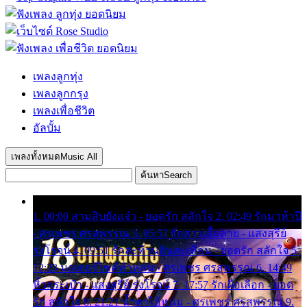
เพลงลูกทุ่ง
เพลงลูกกรุง
เพลงเพื่อชีวิต
อัลบั้ม
เพลงทั้งหมด
Music All
ค้นหา
Search
1. 00:00 สามสิบยังแจ๋ว - ยอดรัก สลักใจ 2. 02:49 รักมาห้าปี
- ศรเพชร ศรสุพรรณ 3. 05:57 รักสาวเสื้อลาย - แสงสุรีย์
รุ่งโรจน์ 4. 09:51 รักสะท้านดินสะเทือน - ยอดรัก สลักใจ 5.
12:23 มอเตอร์ไซค์ทำหล่น - ศรเพชร ศรสุพรรณ 6. 14:49
หิ้วกระเป๋า - แสงสุรีย์ รุ่งโรจน์ 7. 17:57 รักเผื่อเลือก - ยอด
รัก สลักใจ 8. 21:21 น้ำตาไอ้หนุ่ม - ศรเพชร ศรสุพรรณ 9.