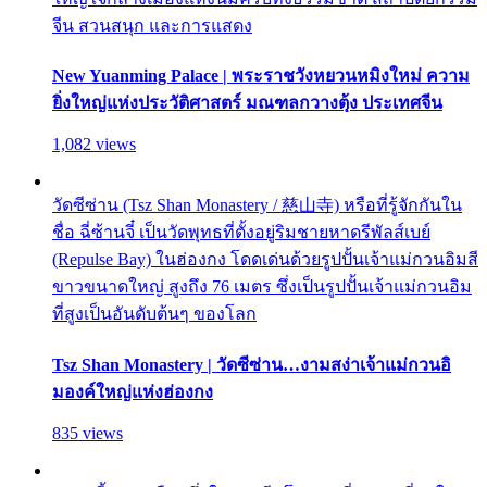
จีน สวนสนุก และการแสดง
New Yuanming Palace | พระราชวังหยวนหมิงใหม่ ความ
ยิ่งใหญ่แห่งประวัติศาสตร์ มณฑลกวางตุ้ง ประเทศจีน
1,082 views
วัดซีซ่าน (Tsz Shan Monastery / 慈山寺) หรือที่รู้จักกันใน
ชื่อ ฉี่ซ้านจี๋ เป็นวัดพุทธที่ตั้งอยู่ริมชายหาดรีพัลส์เบย์
(Repulse Bay) ในฮ่องกง โดดเด่นด้วยรูปปั้นเจ้าแม่กวนอิมสี
ขาวขนาดใหญ่ สูงถึง 76 เมตร ซึ่งเป็นรูปปั้นเจ้าแม่กวนอิม
ที่สูงเป็นอันดับต้นๆ ของโลก
Tsz Shan Monastery | วัดซีซ่าน…งามสง่าเจ้าแม่กวนอิ
มองค์ใหญ่แห่งฮ่องกง
835 views