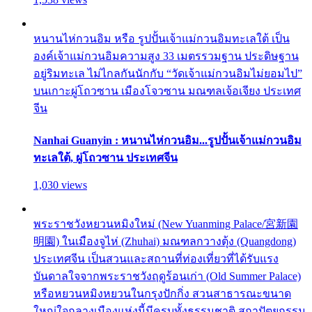
หนานไห่กวนอิม หรือ รูปปั้นเจ้าแม่กวนอิมทะเลใต้ เป็น
องค์เจ้าแม่กวนอิมความสูง 33 เมตรรวมฐาน ประดิษฐาน
อยู่ริมทะเล ไม่ไกลกันนักกับ “วัดเจ้าแม่กวนอิมไม่ยอมไป”
บนเกาะผู่โถวซาน เมืองโจวซาน มณฑลเจ้อเจียง ประเทศ
จีน
Nanhai Guanyin : หนานไห่กวนอิม...รูปปั้นเจ้าแม่กวนอิม
ทะเลใต้, ผู่โถวซาน ประเทศจีน
1,030 views
พระราชวังหยวนหมิงใหม่ (New Yuanming Palace/宮新園
明園) ในเมืองจูไห่ (Zhuhai) มณฑลกวางตุ้ง (Quangdong)
ประเทศจีน เป็นสวนและสถานที่ท่องเที่ยวที่ได้รับแรง
บันดาลใจจากพระราชวังฤดูร้อนเก่า (Old Summer Palace)
หรือหยวนหมิงหยวนในกรุงปักกิ่ง สวนสาธารณะขนาด
ใหญ่ใจกลางเมืองแห่งนี้มีครบทั้งธรรมชาติ สถาปัตยกรรม