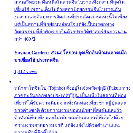
สวนอวี้หยวน คือหนึ่งในสวนจีนโบราณที่งดงามที่สุดใน
เซี่ยงไฮ้ เพราะเต็มไปด้วยสถาปัตยกรรมจีนโบราณอัน
งดงามและศิลปะการจัดสวนที่ประณีต สวนแห่งนี้ไม่เพียง
แต่เป็นสถานที่พักผ่อนหย่อนใจแต่ยังเป็นมรดกทาง
วัฒนธรรมที่สำคัญของจีนด้วยประวัติศาสตร์อันยาวนาน
กว่า 400 ปี
Yuyuan Garden : สวนอวี้หยวน จุดเช็กอินห้ามพลาดเมื่อ
มาเซี่ยงไฮ้ ประเทศจีน
1,312 views
หน้าผาโทจินโบ (Tojinbo) ตั้งอยู่ในจังหวัดฟุกุอิ (Fukui) ทาง
ภาคตะวันออกของประเทศญี่ปุ่น เป็นหนึ่งในสถานที่ท่อง
เที่ยวที่ได้รับความนิยมจากทั้งนักท่องเที่ยวชาวญี่ปุ่นและ
ชาวต่างชาติ ด้วยความงามของหน้าผาที่สูงชันและวิว
ทิวทัศน์ที่น่าทึ่ง และไม่เพียงแต่เป็นสถานที่ที่เต็มไปด้วย
ความงามจากธรรมชาติ แต่ยังแฝงไปด้วยตำนานและ
ความเชื่อที่ลึกซึ้งด้วย