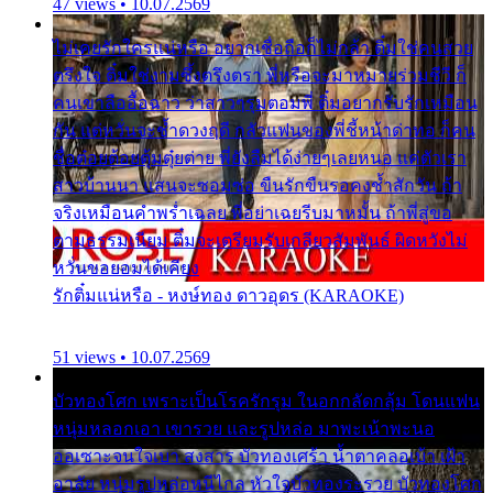
47 views • 10.07.2569
ไม่เคยรักใครแน่หรือ อยากเชื่อถือก็ไม่กล้า ติ๋มใช่คนสวย
ตรึงใจ ติ๋มใช่งามซึ้งตรึงตรา พี่หรือจะมาหมายร่วมชีวี ก็
คนเขาลืออื้อฉาว ว่าสาวๆรุมตอมพี่ ติ๋มอยากรับรักเหมือน
กัน แต่หวั่นจะช้ำดวงฤดี กลัวแฟนของพี่ชี้หน้าด่าทอ ก็คน
ชื่อต๋อยต้อยตุ้มตุ๋ยต่าย พี่ยังลืมได้ง่ายๆเลยหนอ แค่ตัวเรา
สาวบ้านนา แสนจะซอมซ่อ ขืนรักขืนรอคงช้ำสักวัน ถ้า
จริงเหมือนคำพร่ำเฉลย พี่อย่าเฉยรีบมาหมั้น ถ้าพี่สู่ขอ
ตามธรรมเนียม ติ๋มจะเตรียมรับเกลียวสัมพันธ์ ผิดหวังไม่
หวั่นขอยอมได้เคียง
รักติ๋มแน่หรือ - หงษ์ทอง ดาวอุดร (KARAOKE)
51 views • 10.07.2569
บัวทองโศก เพราะเป็นโรครักรุม ในอกกลัดกลุ้ม โดนแฟน
หนุ่มหลอกเอา เขารวย และรูปหล่อ มาพะเน้าพะนอ
ออเซาะจนใจเบา สงสาร บัวทองเศร้า น้ำตาคลอเบ้า เฝ้า
อาลัย หนุ่มรูปหล่อหนีไกล หัวใจบัวทองระรวย บัวทองโศก