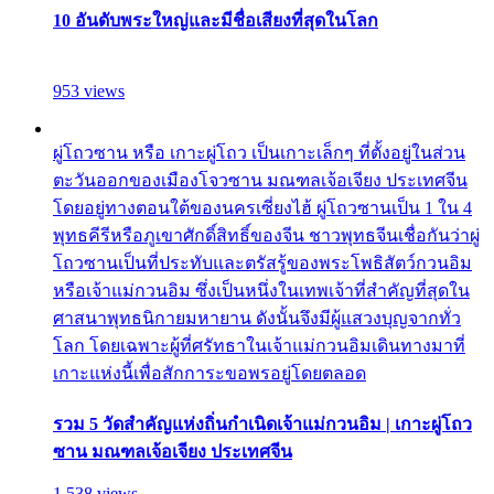
10 อันดับพระใหญ่และมีชื่อเสียงที่สุดในโลก
953 views
ผู่โถวซาน หรือ เกาะผู่โถว เป็นเกาะเล็กๆ ที่ตั้งอยู่ในส่วน
ตะวันออกของเมืองโจวซาน มณฑลเจ้อเจียง ประเทศจีน
โดยอยู่ทางตอนใต้ของนครเซี่ยงไฮ้ ผู่โถวซานเป็น 1 ใน 4
พุทธคีรีหรือภูเขาศักดิ์สิทธิ์ของจีน ชาวพุทธจีนเชื่อกันว่าผู่
โถวซานเป็นที่ประทับและตรัสรู้ของพระโพธิสัตว์กวนอิม
หรือเจ้าแม่กวนอิม ซึ่งเป็นหนึ่งในเทพเจ้าที่สำคัญที่สุดใน
ศาสนาพุทธนิกายมหายาน ดังนั้นจึงมีผู้แสวงบุญจากทั่ว
โลก โดยเฉพาะผู้ที่ศรัทธาในเจ้าแม่กวนอิมเดินทางมาที่
เกาะแห่งนี้เพื่อสักการะขอพรอยู่โดยตลอด
รวม 5 วัดสำคัญแห่งถิ่นกำเนิดเจ้าแม่กวนอิม | เกาะผู่โถว
ซาน มณฑลเจ้อเจียง ประเทศจีน
1,538 views