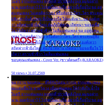
ไมตรี จากแฟนเพลง ทุกทุกที่ ปราณีหลั่งไหล ผมขอฝาก
นาม ยอดรักเอาไว้ โปรดเป็นแรงใจ อย่างนี้เรื่อยไป ขอ อยู่
คู่แฟนเพลง ไม่เคยคิดว่าเก่ง หรือดังกว่าใคร..ใคร พระคุณ
ผู้ฟัง เท่านั้นยิ่งใหญ่ ที่เป็นแรงใจ ให้ผมดังมา.. ขอ องค์เท
วา สถิตฟากฟ้ายิ่งใหญ่ คุ้มภัยให้ท่าน เถิดหนา ขอจงเชื่อ
ใจ ไว้เถิดว่า ตราบชั่วชีวา ไม่ลืมแฟนเพลง ขอ อยู่คู่แฟน
เพลง ไม่เคยคิดว่าเก่ง หรือดังกว่าใคร..ใคร พระคุณผู้ฟัง
เท่านั้นยิ่งใหญ่ ที่เป็นแรงใจ ให้ผมดังมา.. ขอ องค์เทวา
สถิตฟากฟ้ายิ่งใหญ่ คุ้มภัยให้ท่าน เถิดหนา ขอจงเชื่อใจ ไว้
เถิดว่า ตราบชั่วชีวา ไม่ลืมแฟนเพลง
ขอบคุณแฟนเพลง - Cover Ver. (ซาวด์ดนตรี) (KARAOKE)
50 views • 31.07.2569
ขอ กราบ ขอบคุณ.... ที่ได้รับไออุ่น การุณ จากแฟน เพลง
ผมแสนชื่นใจ หายวังเวง เมื่อแฟนเพลง ให้กำลังใจ น้ำใจ
ไมตรี จากแฟนเพลง ทุกทุกที่ ปราณีหลั่งไหล ผมขอฝาก
นาม ยอดรักเอาไว้ โปรดเป็นแรงใจ อย่างนี้เรื่อยไป ขอ อยู่