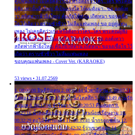
คู่แฟนเพลง ไม่เคยคิดว่าเก่ง หรือดังกว่าใคร..ใคร พระคุณ
ผู้ฟัง เท่านั้นยิ่งใหญ่ ที่เป็นแรงใจ ให้ผมดังมา.. ขอ องค์เท
วา สถิตฟากฟ้ายิ่งใหญ่ คุ้มภัยให้ท่าน เถิดหนา ขอจงเชื่อ
ใจ ไว้เถิดว่า ตราบชั่วชีวา ไม่ลืมแฟนเพลง ขอ อยู่คู่แฟน
เพลง ไม่เคยคิดว่าเก่ง หรือดังกว่าใคร..ใคร พระคุณผู้ฟัง
เท่านั้นยิ่งใหญ่ ที่เป็นแรงใจ ให้ผมดังมา.. ขอ องค์เทวา
สถิตฟากฟ้ายิ่งใหญ่ คุ้มภัยให้ท่าน เถิดหนา ขอจงเชื่อใจ ไว้
เถิดว่า ตราบชั่วชีวา ไม่ลืมแฟนเพลง
ขอบคุณแฟนเพลง - Cover Ver. (KARAOKE)
53 views • 31.07.2569
1. 00:00:00 ยินดีรับเดน 2. 00:03:44 น้ำตาอีสาน 3. 00:07:51
กิ่งทองใบหยก 4. 00:10:35 น้ำนิ่งไหลลึก 5. 00:13:49 ลานรัก
ลานเท 6. 00:17:06 จำใจจาก 7. 00:20:53 คืนฝนตก 8.
00:25:16 น้ำลงเดือนยี่ 9. 00:28:47 โสนน้อยเรือนงาม 10.
00:32:29 ตอไม้ที่ตายแล้ว 11. 00:35:41 น้ำกรดแช่เย็น 12.
00:39:08 อยากฟังซ้ำ 13. 00:42:32 รู้ว่าเขาหลอก 14.