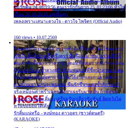
ขอรักคืน 24. 01:19:56 คนเรารักกันยาก 25. 01:23:06 หัวใจ
เถื่อน 26. 01:26:45 อยู่เพื่อลูก
เพลงเพราะเสนาะดวงใจ - ดาวใจ ไพจิตร (Official Audio)
160 views • 10.07.2569
ไม่เคยรักใครแน่หรือ อยากเชื่อถือก็ไม่กล้า ติ๋มใช่คนสวย
ตรึงใจ ติ๋มใช่งามซึ้งตรึงตรา พี่หรือจะมาหมายร่วมชีวี ก็
คนเขาลืออื้อฉาว ว่าสาวๆรุมตอมพี่ ติ๋มอยากรับรักเหมือน
กัน แต่หวั่นจะช้ำดวงฤดี กลัวแฟนของพี่ชี้หน้าด่าทอ ก็คน
ชื่อต๋อยต้อยตุ้มตุ๋ยต่าย พี่ยังลืมได้ง่ายๆเลยหนอ แค่ตัวเรา
สาวบ้านนา แสนจะซอมซ่อ ขืนรักขืนรอคงช้ำสักวัน ถ้า
จริงเหมือนคำพร่ำเฉลย พี่อย่าเฉยรีบมาหมั้น ถ้าพี่สู่ขอ
ตามธรรมเนียม ติ๋มจะเตรียมรับเกลียวสัมพันธ์ ผิดหวังไม่
หวั่นขอยอมได้เคียง
รักติ๋มแน่หรือ - หงษ์ทอง ดาวอุดร (ซาวด์ดนตรี)
(KARAOKE)