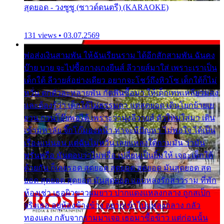
สุดยอด - วงซูซู (ซาวด์ดนตรี) (KARAOKE)
131 views • 03.07.2569
พ่อส่งเงินสามพัน ให้ฉันเรียนราม ได้อีกสักสามพัน ฉันคง
บ๊าย บาย จะไปซื้อกางเกงยีนส์ ลีวายส์มาใส่ เพราะเราเป็น
เด็กใต้ ลีวายส์อย่างเดียว อยากจะโชว์ถึงหิวโซ เด็กใต้ก็ไม่
หวั่น ตกตัวละหลายพัน กัดฟันซื้อมา ให้เด็กเทพเหลียวมอง
และต้องรู้ว่า เด็กใต้ไม่ธรรมดา แต่สุดยอด เดินโยกย้ายเย
ยวน กวนโอ๊ยพอได้ เพราะว่านุ่งลีวายส์ ตัวใหม่ใส่มา เดิน
เข้ามหาลัย จิ๊กโก๊มองหน้า ท่าจะมีปัญหา ไม่พอใจ ได้เป็น
เรื่องแน่นอน แต่ฉันไม่หวั่น เลยแหลงใต้ถามมัน ว่ามัน
พรั่นพรือ มันตอบว่าไม่พรื่อ เปลี่ยนเป็นยิ้มให้ เจอะเด็กใต้
ด้วยกัน ก็เลยรอด สุดยอด สุดยอด สุดยอด มันสุดยอด สุด
ยอด สุดยอด สุดยอด มันสุดยอด แอบหลงรักสาวราม ที่พัก
ห้องเช่า เธอผิวขาวผมยาว ปากแดงแหลงกลาง ถูกสเป็ก
จริงเธอ อยู่ห้องข้างข้าง อยากเข้าไปแหลงกลาง กลัว
ทองแดง กลับจากรามมาเจอ เธอมาซื้อข้าว แต่ก่อนนั้น