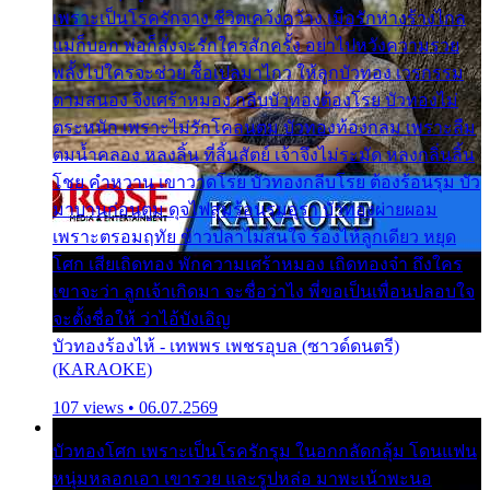
เพราะเป็นโรครักจาง ชีวิตเคว้งคว้าง เมื่อรักห่างร้างไกล
แม่ก็บอก พ่อก็สั่งจะรักใครสักครั้ง อย่าไปหวังความรวย
พลั้งไปใครจะช่วย ซื้อเปลมาไกว ให้ลูกบัวทอง เวรกรรม
ตามสนอง จึงเศร้าหมอง กลีบบัวทองต้องโรย บัวทองไม่
ตระหนัก เพราะไม่รักโคลนตม บัวทองท้องกลม เพราะลืม
ตมน้ำคลอง หลงลิ้น ที่สิ้นสัตย์ เจ้าจึงไม่ระมัด หลงกลิ่นลิ้น
โชย คำหวาน เขาวาดโรย บัวทองกลีบโรย ต้องร้อนรุม บัว
มาบานก่อนตูม ดุจไฟสุมร้อนรุมอุรา บัวทองผ่ายผอม
เพราะตรอมฤทัย ข้าวปลาไม่สนใจ ร้องไห้ลูกเดียว หยุด
โศก เสียเถิดทอง พักความเศร้าหมอง เถิดทองจ๋า ถึงใคร
เขาจะว่า ลูกเจ้าเกิดมา จะชื่อว่าไง พี่ขอเป็นเพื่อนปลอบใจ
จะตั้งชื่อให้ ว่าไอ้บังเอิญ
บัวทองร้องไห้ - เทพพร เพชรอุบล (ซาวด์ดนตรี)
(KARAOKE)
107 views • 06.07.2569
บัวทองโศก เพราะเป็นโรครักรุม ในอกกลัดกลุ้ม โดนแฟน
หนุ่มหลอกเอา เขารวย และรูปหล่อ มาพะเน้าพะนอ