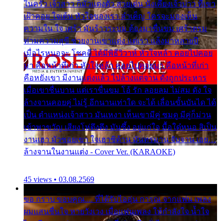
ในครัว เจ้าสาว ก็มัวแต่งตัว สวยเด่น นั่งเคียงเจ้าบ่าว ที่เขา
เฝ้าคอย ใจเต้น หัวใจของเรา ลำเค็ญ ใครจะมองเห็น
ความใน ใจ เศร้า มันร้าวระบม ต้องมาขื่นขม เศร้าตรม
ท่ามความสุขี ช่วยงานเขาแต่ง แต่เรา แล้งมาหลายปี
เมื่อไรหนอจะ โชคดี ได้มีพิธีวิวาห์ หัวใจหล้า คอยไปคอย
มา คือหน้าที่เก่า หัวใจหล้า คอยไปคอยมา คือหน้าที่เก่า
คือหยังเขา มีงานแต่งแล้ว ไปล้างแต่จาน ดั่งถูกประหาร
เมื่อเขาชื่นบาน แต่เราขื่นขม โอ้ รัก ลอยลม ไม่สม ดัง ใจ
ล้างจานคอยคู่ ไม่รู้ อีกนานเท่าใด จะได้ เลื่อนขั้นบันได ได้
เป็น ตำแหน่งเจ้าสาว มันเหงา เห็นเขามีคู่ ซมดู มีคู่ก็ม่วน
เข้าพาขวัญ เสียงโห่ตึงตึง มันซึ้ง อยู่แก่ใจ มื้อใด๋หนอ สิเป็น
งานเฮา มัวซอยเขา ใจเฮาซิด้าน มันทรมาน จับจาน เอย…
ล้างจานในงานแต่ง - Cover Ver. (KARAOKE)
45 views • 03.08.2569
ขอ กราบ ขอบคุณ.... ที่ได้รับไออุ่น การุณ จากแฟน เพลง
ผมแสนชื่นใจ หายวังเวง เมื่อแฟนเพลง ให้กำลังใจ น้ำใจ