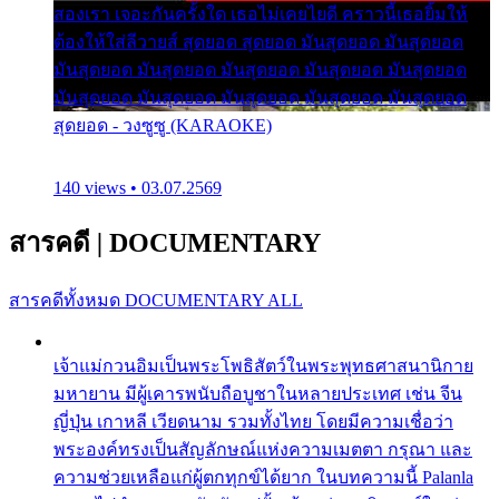
สองเรา เจอะกันครั้งใด เธอไม่เคยไยดี คราวนี้เธอยิ้มให้
ต้องให้ใส่ลีวายส์ สุดยอด สุดยอด มันสุดยอด มันสุดยอด
มันสุดยอด มันสุดยอด มันสุดยอด มันสุดยอด มันสุดยอด
มันสุดยอด มันสุดยอด มันสุดยอด มันสุดยอด มันสุดยอด
สุดยอด - วงซูซู (KARAOKE)
140 views • 03.07.2569
สารคดี
|
DOCUMENTARY
สารคดีทั้งหมด
DOCUMENTARY ALL
เจ้าแม่กวนอิมเป็นพระโพธิสัตว์ในพระพุทธศาสนานิกาย
มหายาน มีผู้เคารพนับถือบูชาในหลายประเทศ เช่น จีน
ญี่ปุ่น เกาหลี เวียดนาม รวมทั้งไทย โดยมีความเชื่อว่า
พระองค์ทรงเป็นสัญลักษณ์แห่งความเมตตา กรุณา และ
ความช่วยเหลือแก่ผู้ตกทุกข์ได้ยาก ในบทความนี้ Palanla