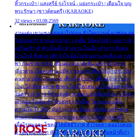
หิ้วกระเป๋า | แสงสุรีย์ รุ่งโรจน์ - แย่งกระเป๋า | เตือนใจ บุญ
พระรักษา (ซาวด์ดนตรี) (KARAOKE)
32 views • 03.08.2569
งานแต่ง เขาแซง แย่งเอาไปก่อน หัวใจอาวรณ์ มาซ่อน อยู่
ในห้องครัว ข้างนอกเจ้าสาว ส่งยิ้ม ให้คนไปทั่ว แต่เรา เฝ้า
อยู่ในครัว ทำตัวเป็นเด็ก ล้างจาน ในเมื่อ เจ้าสาว คือคน
บ้านใกล้ พึ่งพาอาศัย จำใจ ต้องไปช่วยงาน พอถึงเวลา เขา
พา กันเข้าพาขวัญ เพื่อนฝูง เฮฮาดังลั่น แต่เราล้างจาน
เดียวดาย เป็นคนพ่าย บ่มีความหมาย เคียงใจเจ้าบ่าว เป็น
คนพ่าย บ่มีความหมาย เคียงใจเจ้าบ่าว เพื่อนเจ้าสาว ยัง
เป็นบ่ได้ คือคนพ่าย ฮักคน ไม่มีใครสน เขาไม่เห็นคน ที่อยู่
ในครัว เจ้าสาว ก็มัวแต่งตัว สวยเด่น นั่งเคียงเจ้าบ่าว ที่เขา
เฝ้าคอย ใจเต้น หัวใจของเรา ลำเค็ญ ใครจะมองเห็น
ความใน ใจ เศร้า มันร้าวระบม ต้องมาขื่นขม เศร้าตรม
ท่ามความสุขี ช่วยงานเขาแต่ง แต่เรา แล้งมาหลายปี
เมื่อไรหนอจะ โชคดี ได้มีพิธีวิวาห์ หัวใจหล้า คอยไปคอย
มา คือหน้าที่เก่า หัวใจหล้า คอยไปคอยมา คือหน้าที่เก่า