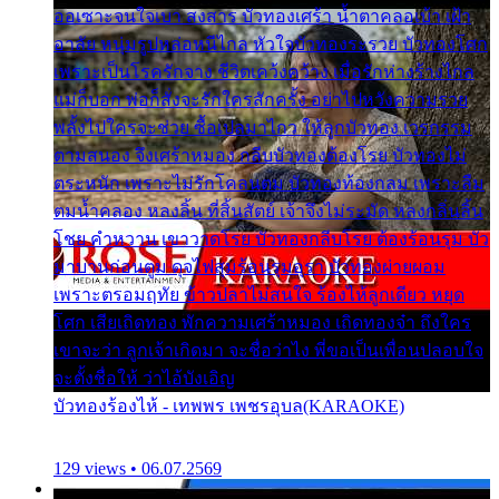
ออเซาะจนใจเบา สงสาร บัวทองเศร้า น้ำตาคลอเบ้า เฝ้า
อาลัย หนุ่มรูปหล่อหนีไกล หัวใจบัวทองระรวย บัวทองโศก
เพราะเป็นโรครักจาง ชีวิตเคว้งคว้าง เมื่อรักห่างร้างไกล
แม่ก็บอก พ่อก็สั่งจะรักใครสักครั้ง อย่าไปหวังความรวย
พลั้งไปใครจะช่วย ซื้อเปลมาไกว ให้ลูกบัวทอง เวรกรรม
ตามสนอง จึงเศร้าหมอง กลีบบัวทองต้องโรย บัวทองไม่
ตระหนัก เพราะไม่รักโคลนตม บัวทองท้องกลม เพราะลืม
ตมน้ำคลอง หลงลิ้น ที่สิ้นสัตย์ เจ้าจึงไม่ระมัด หลงกลิ่นลิ้น
โชย คำหวาน เขาวาดโรย บัวทองกลีบโรย ต้องร้อนรุม บัว
มาบานก่อนตูม ดุจไฟสุมร้อนรุมอุรา บัวทองผ่ายผอม
เพราะตรอมฤทัย ข้าวปลาไม่สนใจ ร้องไห้ลูกเดียว หยุด
โศก เสียเถิดทอง พักความเศร้าหมอง เถิดทองจ๋า ถึงใคร
เขาจะว่า ลูกเจ้าเกิดมา จะชื่อว่าไง พี่ขอเป็นเพื่อนปลอบใจ
จะตั้งชื่อให้ ว่าไอ้บังเอิญ
บัวทองร้องไห้ - เทพพร เพชรอุบล(KARAOKE)
129 views • 06.07.2569