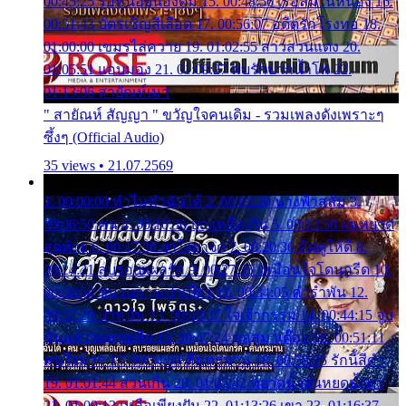
00:45:25 รอหน่อยน้องติ๋ม 15. 00:48:56 เรือล่มในหนอง 16.
00:51:43 บัตรเชิญสีเลือด 17. 00:56:07 อดีตรักโรงทอ 18.
01:00:00 เขมรไล่ควาย 19. 01:02:55 สาวสวนแตง 20.
01:05:51 แอบมอง 21. 01:09:27 พบรักปากน้ำโพ 22.
01:13:06 สายัณห์เมา
" สายัณห์ สัญญา " ขวัญใจคนเดิม - รวมเพลงดังเพราะๆ
ซึ้งๆ (Official Audio)
35 views • 21.07.2569
1. 00:00:00 ทำไมทำฉันได้ 2. 00:03:20 นางฟ้าสลัม 3.
00:06:50 คน 4. 00:10:36 บุญเหลือเกิน 5. 00:13:58 ฝนหยาด
สุดท้าย 6. 00:17:30 ยาใจยาจก 7. 00:20:30 คิดดูให้ดี 8.
00:24:21 ลบรอยแผลรัก 9. 00:27:35 เหมือนใจโดนกรีด 10.
00:30:54 ขบวนการเปาเปียว 11. 00:34:05 คำรำพัน 12.
00:37:20 ปาหนัน 13. 00:40:37 ใจเจ้ากรรม 14. 00:44:15 จูบ
ฉันแล้วจงตายเสีย 15. 00:47:24 ขอสูมาเต๊อะ 16. 00:51:11
คนใจมาร 17. 00:54:50 คืนทรมาน 18. 00:58:25 รักนี้สีดำ
19. 01:01:44 ส่วนเกิน 20. 01:05:42 หยาดน้ำฝนหยดน้ำตา
21. 01:09:13 เหลือเพียงฝัน 22. 01:13:26 เขา 23. 01:16:37