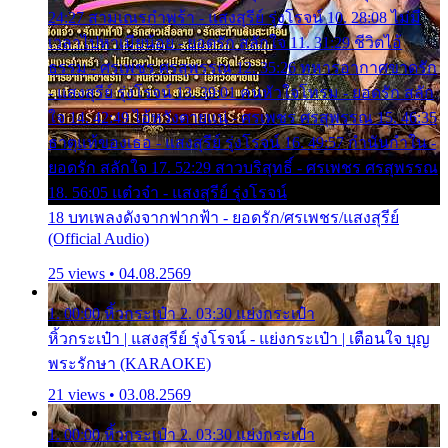
24:27 สามเณรกำพร้า - แสงสุรีย์ รุ่งโรจน์ 10. 28:08 ไม่มี
เวลาไปหาเมียน้อย - ยอดรัก สลักใจ 11. 31:29 ชีวิตไอ้
ธรรม - ศรเพชร ศรสุพรรณ 12. 35:26 ทหารอากาศขาดรัก
- แสงสุรีย์ รุ่งโรจน์ 13. 39:01 คนหัวใจโทรม - ยอดรัก สลัก
ใจ 14. 42:49 ไอ้หวังตายแน่ - ศรเพชร ศรสุพรรณ 15. 46:35
ธาตุแท้ของเธอ - แสงสุรีย์ รุ่งโรจน์ 16. 49:57 กำนันกำใน -
ยอดรัก สลักใจ 17. 52:29 สาวบริสุทธิ์ - ศรเพชร ศรสุพรรณ
18. 56:05 แต๋วจ๋า - แสงสุรีย์ รุ่งโรจน์
18 บทเพลงดังจากฟากฟ้า - ยอดรัก/ศรเพชร/แสงสุรีย์
(Official Audio)
25 views • 04.08.2569
1. 00:00 หิ้วกระเป๋า 2. 03:30 แย่งกระเป๋า
หิ้วกระเป๋า | แสงสุรีย์ รุ่งโรจน์ - แย่งกระเป๋า | เตือนใจ บุญ
พระรักษา (KARAOKE)
21 views • 03.08.2569
1. 00:00 หิ้วกระเป๋า 2. 03:30 แย่งกระเป๋า