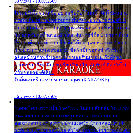
33 views • 10.07.2569
ไม่เคยรักใครแน่หรือ อยากเชื่อถือก็ไม่กล้า ติ๋มใช่คนสวย
ตรึงใจ ติ๋มใช่งามซึ้งตรึงตรา พี่หรือจะมาหมายร่วมชีวี ก็
คนเขาลืออื้อฉาว ว่าสาวๆรุมตอมพี่ ติ๋มอยากรับรักเหมือน
กัน แต่หวั่นจะช้ำดวงฤดี กลัวแฟนของพี่ชี้หน้าด่าทอ ก็คน
ชื่อต๋อยต้อยตุ้มตุ๋ยต่าย พี่ยังลืมได้ง่ายๆเลยหนอ แค่ตัวเรา
สาวบ้านนา แสนจะซอมซ่อ ขืนรักขืนรอคงช้ำสักวัน ถ้า
จริงเหมือนคำพร่ำเฉลย พี่อย่าเฉยรีบมาหมั้น ถ้าพี่สู่ขอ
ตามธรรมเนียม ติ๋มจะเตรียมรับเกลียวสัมพันธ์ ผิดหวังไม่
หวั่นขอยอมได้เคียง
รักติ๋มแน่หรือ - หงษ์ทอง ดาวอุดร (KARAOKE)
36 views • 10.07.2569
บัวทองโศก เพราะเป็นโรครักรุม ในอกกลัดกลุ้ม โดนแฟน
หนุ่มหลอกเอา เขารวย และรูปหล่อ มาพะเน้าพะนอ
ออเซาะจนใจเบา สงสาร บัวทองเศร้า น้ำตาคลอเบ้า เฝ้า
อาลัย หนุ่มรูปหล่อหนีไกล หัวใจบัวทองระรวย บัวทองโศก