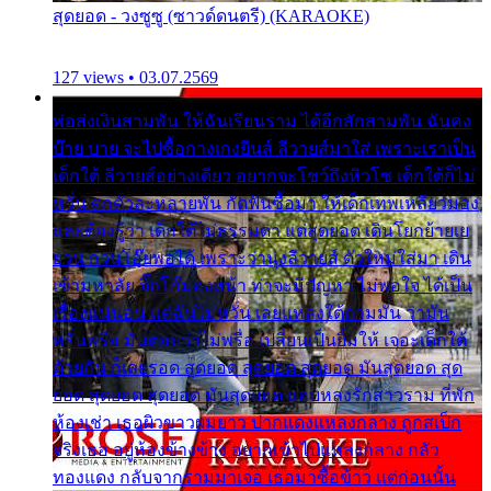
สุดยอด - วงซูซู (ซาวด์ดนตรี) (KARAOKE)
127 views • 03.07.2569
พ่อส่งเงินสามพัน ให้ฉันเรียนราม ได้อีกสักสามพัน ฉันคง
บ๊าย บาย จะไปซื้อกางเกงยีนส์ ลีวายส์มาใส่ เพราะเราเป็น
เด็กใต้ ลีวายส์อย่างเดียว อยากจะโชว์ถึงหิวโซ เด็กใต้ก็ไม่
หวั่น ตกตัวละหลายพัน กัดฟันซื้อมา ให้เด็กเทพเหลียวมอง
และต้องรู้ว่า เด็กใต้ไม่ธรรมดา แต่สุดยอด เดินโยกย้ายเย
ยวน กวนโอ๊ยพอได้ เพราะว่านุ่งลีวายส์ ตัวใหม่ใส่มา เดิน
เข้ามหาลัย จิ๊กโก๊มองหน้า ท่าจะมีปัญหา ไม่พอใจ ได้เป็น
เรื่องแน่นอน แต่ฉันไม่หวั่น เลยแหลงใต้ถามมัน ว่ามัน
พรั่นพรือ มันตอบว่าไม่พรื่อ เปลี่ยนเป็นยิ้มให้ เจอะเด็กใต้
ด้วยกัน ก็เลยรอด สุดยอด สุดยอด สุดยอด มันสุดยอด สุด
ยอด สุดยอด สุดยอด มันสุดยอด แอบหลงรักสาวราม ที่พัก
ห้องเช่า เธอผิวขาวผมยาว ปากแดงแหลงกลาง ถูกสเป็ก
จริงเธอ อยู่ห้องข้างข้าง อยากเข้าไปแหลงกลาง กลัว
ทองแดง กลับจากรามมาเจอ เธอมาซื้อข้าว แต่ก่อนนั้น