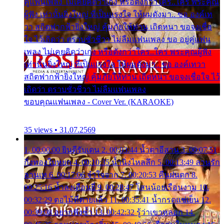
คู่แฟนเพลง ไม่เคยคิดว่าเก่ง หรือดังกว่าใคร..ใคร พระคุณ
ผู้ฟัง เท่านั้นยิ่งใหญ่ ที่เป็นแรงใจ ให้ผมดังมา.. ขอ องค์เท
วา สถิตฟากฟ้ายิ่งใหญ่ คุ้มภัยให้ท่าน เถิดหนา ขอจงเชื่อ
ใจ ไว้เถิดว่า ตราบชั่วชีวา ไม่ลืมแฟนเพลง ขอ อยู่คู่แฟน
เพลง ไม่เคยคิดว่าเก่ง หรือดังกว่าใคร..ใคร พระคุณผู้ฟัง
เท่านั้นยิ่งใหญ่ ที่เป็นแรงใจ ให้ผมดังมา.. ขอ องค์เทวา
สถิตฟากฟ้ายิ่งใหญ่ คุ้มภัยให้ท่าน เถิดหนา ขอจงเชื่อใจ ไว้
เถิดว่า ตราบชั่วชีวา ไม่ลืมแฟนเพลง
ขอบคุณแฟนเพลง - Cover Ver. (KARAOKE)
35 views • 31.07.2569
1. 00:00:00 ยินดีรับเดน 2. 00:03:44 น้ำตาอีสาน 3. 00:07:51
กิ่งทองใบหยก 4. 00:10:35 น้ำนิ่งไหลลึก 5. 00:13:49 ลานรัก
ลานเท 6. 00:17:06 จำใจจาก 7. 00:20:53 คืนฝนตก 8.
00:25:16 น้ำลงเดือนยี่ 9. 00:28:47 โสนน้อยเรือนงาม 10.
00:32:29 ตอไม้ที่ตายแล้ว 11. 00:35:41 น้ำกรดแช่เย็น 12.
00:39:08 อยากฟังซ้ำ 13. 00:42:32 รู้ว่าเขาหลอก 14.