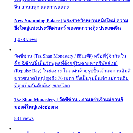
จีน สวนสนุก และการแสดง
New Yuanming Palace | พระราชวังหยวนหมิงใหม่ ความ
ยิ่งใหญ่แห่งประวัติศาสตร์ มณฑลกวางตุ้ง ประเทศจีน
1,078 views
วัดซีซ่าน (Tsz Shan Monastery / 慈山寺) หรือที่รู้จักกันใน
ชื่อ ฉี่ซ้านจี๋ เป็นวัดพุทธที่ตั้งอยู่ริมชายหาดรีพัลส์เบย์
(Repulse Bay) ในฮ่องกง โดดเด่นด้วยรูปปั้นเจ้าแม่กวนอิมสี
ขาวขนาดใหญ่ สูงถึง 76 เมตร ซึ่งเป็นรูปปั้นเจ้าแม่กวนอิม
ที่สูงเป็นอันดับต้นๆ ของโลก
Tsz Shan Monastery | วัดซีซ่าน…งามสง่าเจ้าแม่กวนอิ
มองค์ใหญ่แห่งฮ่องกง
831 views