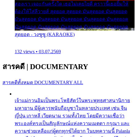
สองเรา เจอะกันครั้งใด เธอไม่เคยไยดี คราวนี้เธอยิ้มให้
ต้องให้ใส่ลีวายส์ สุดยอด สุดยอด มันสุดยอด มันสุดยอด
มันสุดยอด มันสุดยอด มันสุดยอด มันสุดยอด มันสุดยอด
มันสุดยอด มันสุดยอด มันสุดยอด มันสุดยอด มันสุดยอด
สุดยอด - วงซูซู (KARAOKE)
132 views • 03.07.2569
สารคดี
|
DOCUMENTARY
สารคดีทั้งหมด
DOCUMENTARY ALL
เจ้าแม่กวนอิมเป็นพระโพธิสัตว์ในพระพุทธศาสนานิกาย
มหายาน มีผู้เคารพนับถือบูชาในหลายประเทศ เช่น จีน
ญี่ปุ่น เกาหลี เวียดนาม รวมทั้งไทย โดยมีความเชื่อว่า
พระองค์ทรงเป็นสัญลักษณ์แห่งความเมตตา กรุณา และ
ความช่วยเหลือแก่ผู้ตกทุกข์ได้ยาก ในบทความนี้ Palanla