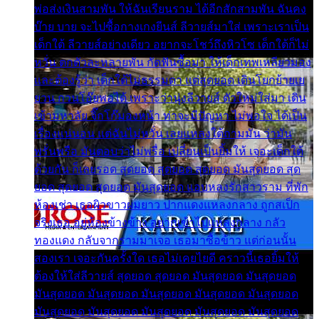
พ่อส่งเงินสามพัน ให้ฉันเรียนราม ได้อีกสักสามพัน ฉันคง
บ๊าย บาย จะไปซื้อกางเกงยีนส์ ลีวายส์มาใส่ เพราะเราเป็น
เด็กใต้ ลีวายส์อย่างเดียว อยากจะโชว์ถึงหิวโซ เด็กใต้ก็ไม่
หวั่น ตกตัวละหลายพัน กัดฟันซื้อมา ให้เด็กเทพเหลียวมอง
และต้องรู้ว่า เด็กใต้ไม่ธรรมดา แต่สุดยอด เดินโยกย้ายเย
ยวน กวนโอ๊ยพอได้ เพราะว่านุ่งลีวายส์ ตัวใหม่ใส่มา เดิน
เข้ามหาลัย จิ๊กโก๊มองหน้า ท่าจะมีปัญหา ไม่พอใจ ได้เป็น
เรื่องแน่นอน แต่ฉันไม่หวั่น เลยแหลงใต้ถามมัน ว่ามัน
พรั่นพรือ มันตอบว่าไม่พรื่อ เปลี่ยนเป็นยิ้มให้ เจอะเด็กใต้
ด้วยกัน ก็เลยรอด สุดยอด สุดยอด สุดยอด มันสุดยอด สุด
ยอด สุดยอด สุดยอด มันสุดยอด แอบหลงรักสาวราม ที่พัก
ห้องเช่า เธอผิวขาวผมยาว ปากแดงแหลงกลาง ถูกสเป็ก
จริงเธอ อยู่ห้องข้างข้าง อยากเข้าไปแหลงกลาง กลัว
ทองแดง กลับจากรามมาเจอ เธอมาซื้อข้าว แต่ก่อนนั้น
สองเรา เจอะกันครั้งใด เธอไม่เคยไยดี คราวนี้เธอยิ้มให้
ต้องให้ใส่ลีวายส์ สุดยอด สุดยอด มันสุดยอด มันสุดยอด
มันสุดยอด มันสุดยอด มันสุดยอด มันสุดยอด มันสุดยอด
มันสุดยอด มันสุดยอด มันสุดยอด มันสุดยอด มันสุดยอด