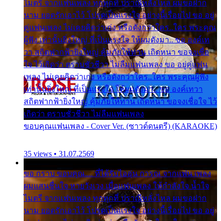
ไมตรี จากแฟนเพลง ทุกทุกที่ ปราณีหลั่งไหล ผมขอฝาก
นาม ยอดรักเอาไว้ โปรดเป็นแรงใจ อย่างนี้เรื่อยไป ขอ อยู่
คู่แฟนเพลง ไม่เคยคิดว่าเก่ง หรือดังกว่าใคร..ใคร พระคุณ
ผู้ฟัง เท่านั้นยิ่งใหญ่ ที่เป็นแรงใจ ให้ผมดังมา.. ขอ องค์เท
วา สถิตฟากฟ้ายิ่งใหญ่ คุ้มภัยให้ท่าน เถิดหนา ขอจงเชื่อ
ใจ ไว้เถิดว่า ตราบชั่วชีวา ไม่ลืมแฟนเพลง ขอ อยู่คู่แฟน
เพลง ไม่เคยคิดว่าเก่ง หรือดังกว่าใคร..ใคร พระคุณผู้ฟัง
เท่านั้นยิ่งใหญ่ ที่เป็นแรงใจ ให้ผมดังมา.. ขอ องค์เทวา
สถิตฟากฟ้ายิ่งใหญ่ คุ้มภัยให้ท่าน เถิดหนา ขอจงเชื่อใจ ไว้
เถิดว่า ตราบชั่วชีวา ไม่ลืมแฟนเพลง
ขอบคุณแฟนเพลง - Cover Ver. (ซาวด์ดนตรี) (KARAOKE)
35 views • 31.07.2569
ขอ กราบ ขอบคุณ.... ที่ได้รับไออุ่น การุณ จากแฟน เพลง
ผมแสนชื่นใจ หายวังเวง เมื่อแฟนเพลง ให้กำลังใจ น้ำใจ
ไมตรี จากแฟนเพลง ทุกทุกที่ ปราณีหลั่งไหล ผมขอฝาก
นาม ยอดรักเอาไว้ โปรดเป็นแรงใจ อย่างนี้เรื่อยไป ขอ อยู่