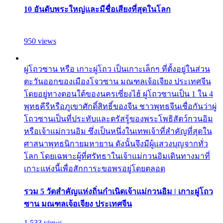
10 อันดับพระใหญ่และมีชื่อเสียงที่สุดในโลก
950 views
ผู่โถวซาน หรือ เกาะผู่โถว เป็นเกาะเล็กๆ ที่ตั้งอยู่ในส่วน
ตะวันออกของเมืองโจวซาน มณฑลเจ้อเจียง ประเทศจีน
โดยอยู่ทางตอนใต้ของนครเซี่ยงไฮ้ ผู่โถวซานเป็น 1 ใน 4
พุทธคีรีหรือภูเขาศักดิ์สิทธิ์ของจีน ชาวพุทธจีนเชื่อกันว่าผู่
โถวซานเป็นที่ประทับและตรัสรู้ของพระโพธิสัตว์กวนอิม
หรือเจ้าแม่กวนอิม ซึ่งเป็นหนึ่งในเทพเจ้าที่สำคัญที่สุดใน
ศาสนาพุทธนิกายมหายาน ดังนั้นจึงมีผู้แสวงบุญจากทั่ว
โลก โดยเฉพาะผู้ที่ศรัทธาในเจ้าแม่กวนอิมเดินทางมาที่
เกาะแห่งนี้เพื่อสักการะขอพรอยู่โดยตลอด
รวม 5 วัดสำคัญแห่งถิ่นกำเนิดเจ้าแม่กวนอิม | เกาะผู่โถว
ซาน มณฑลเจ้อเจียง ประเทศจีน
1,533 views