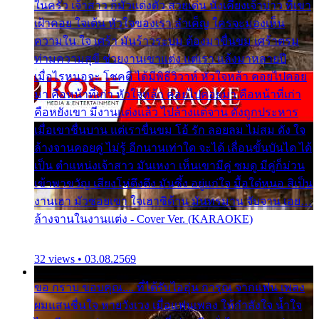
ในครัว เจ้าสาว ก็มัวแต่งตัว สวยเด่น นั่งเคียงเจ้าบ่าว ที่เขา
เฝ้าคอย ใจเต้น หัวใจของเรา ลำเค็ญ ใครจะมองเห็น
ความใน ใจ เศร้า มันร้าวระบม ต้องมาขื่นขม เศร้าตรม
ท่ามความสุขี ช่วยงานเขาแต่ง แต่เรา แล้งมาหลายปี
เมื่อไรหนอจะ โชคดี ได้มีพิธีวิวาห์ หัวใจหล้า คอยไปคอย
มา คือหน้าที่เก่า หัวใจหล้า คอยไปคอยมา คือหน้าที่เก่า
คือหยังเขา มีงานแต่งแล้ว ไปล้างแต่จาน ดั่งถูกประหาร
เมื่อเขาชื่นบาน แต่เราขื่นขม โอ้ รัก ลอยลม ไม่สม ดัง ใจ
ล้างจานคอยคู่ ไม่รู้ อีกนานเท่าใด จะได้ เลื่อนขั้นบันได ได้
เป็น ตำแหน่งเจ้าสาว มันเหงา เห็นเขามีคู่ ซมดู มีคู่ก็ม่วน
เข้าพาขวัญ เสียงโห่ตึงตึง มันซึ้ง อยู่แก่ใจ มื้อใด๋หนอ สิเป็น
งานเฮา มัวซอยเขา ใจเฮาซิด้าน มันทรมาน จับจาน เอย…
ล้างจานในงานแต่ง - Cover Ver. (KARAOKE)
32 views • 03.08.2569
ขอ กราบ ขอบคุณ.... ที่ได้รับไออุ่น การุณ จากแฟน เพลง
ผมแสนชื่นใจ หายวังเวง เมื่อแฟนเพลง ให้กำลังใจ น้ำใจ