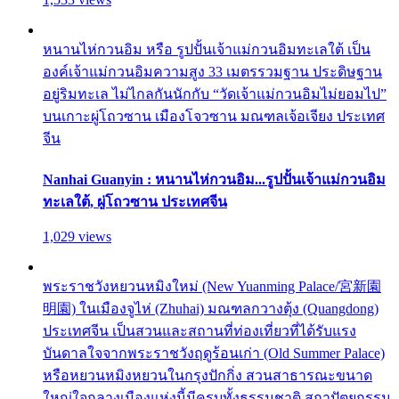
หนานไห่กวนอิม หรือ รูปปั้นเจ้าแม่กวนอิมทะเลใต้ เป็น
องค์เจ้าแม่กวนอิมความสูง 33 เมตรรวมฐาน ประดิษฐาน
อยู่ริมทะเล ไม่ไกลกันนักกับ “วัดเจ้าแม่กวนอิมไม่ยอมไป”
บนเกาะผู่โถวซาน เมืองโจวซาน มณฑลเจ้อเจียง ประเทศ
จีน
Nanhai Guanyin : หนานไห่กวนอิม...รูปปั้นเจ้าแม่กวนอิม
ทะเลใต้, ผู่โถวซาน ประเทศจีน
1,029 views
พระราชวังหยวนหมิงใหม่ (New Yuanming Palace/宮新園
明園) ในเมืองจูไห่ (Zhuhai) มณฑลกวางตุ้ง (Quangdong)
ประเทศจีน เป็นสวนและสถานที่ท่องเที่ยวที่ได้รับแรง
บันดาลใจจากพระราชวังฤดูร้อนเก่า (Old Summer Palace)
หรือหยวนหมิงหยวนในกรุงปักกิ่ง สวนสาธารณะขนาด
ใหญ่ใจกลางเมืองแห่งนี้มีครบทั้งธรรมชาติ สถาปัตยกรรม