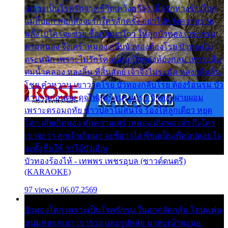
เพราะเป็นโรครักจาง ชีวิตเคว้งคว้าง เมื่อรักห่างร้างไกล
แม่ก็บอก พ่อก็สั่งจะรักใครสักครั้ง อย่าไปหวังความรวย
พลั้งไปใครจะช่วย ซื้อเปลมาไกว ให้ลูกบัวทอง เวรกรรม
ตามสนอง จึงเศร้าหมอง กลีบบัวทองต้องโรย บัวทองไม่
ตระหนัก เพราะไม่รักโคลนตม บัวทองท้องกลม เพราะลืม
ตมน้ำคลอง หลงลิ้น ที่สิ้นสัตย์ เจ้าจึงไม่ระมัด หลงกลิ่นลิ้น
โชย คำหวาน เขาวาดโรย บัวทองกลีบโรย ต้องร้อนรุม บัว
มาบานก่อนตูม ดุจไฟสุมร้อนรุมอุรา บัวทองผ่ายผอม
เพราะตรอมฤทัย ข้าวปลาไม่สนใจ ร้องไห้ลูกเดียว หยุด
โศก เสียเถิดทอง พักความเศร้าหมอง เถิดทองจ๋า ถึงใคร
เขาจะว่า ลูกเจ้าเกิดมา จะชื่อว่าไง พี่ขอเป็นเพื่อนปลอบใจ
จะตั้งชื่อให้ ว่าไอ้บังเอิญ
บัวทองร้องไห้ - เทพพร เพชรอุบล (ซาวด์ดนตรี)
(KARAOKE)
97 views • 06.07.2569
บัวทองโศก เพราะเป็นโรครักรุม ในอกกลัดกลุ้ม โดนแฟน
หนุ่มหลอกเอา เขารวย และรูปหล่อ มาพะเน้าพะนอ