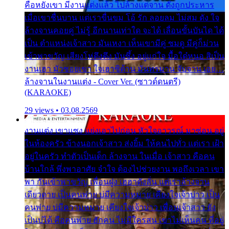
คือหยังเขา มีงานแต่งแล้ว ไปล้างแต่จาน ดั่งถูกประหาร
เมื่อเขาชื่นบาน แต่เราขื่นขม โอ้ รัก ลอยลม ไม่สม ดัง ใจ
ล้างจานคอยคู่ ไม่รู้ อีกนานเท่าใด จะได้ เลื่อนขั้นบันได ได้
เป็น ตำแหน่งเจ้าสาว มันเหงา เห็นเขามีคู่ ซมดู มีคู่ก็ม่วน
เข้าพาขวัญ เสียงโห่ตึงตึง มันซึ้ง อยู่แก่ใจ มื้อใด๋หนอ สิเป็น
งานเฮา มัวซอยเขา ใจเฮาซิด้าน มันทรมาน จับจาน เอย…
ล้างจานในงานแต่ง - Cover Ver. (ซาวด์ดนตรี)
(KARAOKE)
29 views • 03.08.2569
งานแต่ง เขาแซง แย่งเอาไปก่อน หัวใจอาวรณ์ มาซ่อน อยู่
ในห้องครัว ข้างนอกเจ้าสาว ส่งยิ้ม ให้คนไปทั่ว แต่เรา เฝ้า
อยู่ในครัว ทำตัวเป็นเด็ก ล้างจาน ในเมื่อ เจ้าสาว คือคน
บ้านใกล้ พึ่งพาอาศัย จำใจ ต้องไปช่วยงาน พอถึงเวลา เขา
พา กันเข้าพาขวัญ เพื่อนฝูง เฮฮาดังลั่น แต่เราล้างจาน
เดียวดาย เป็นคนพ่าย บ่มีความหมาย เคียงใจเจ้าบ่าว เป็น
คนพ่าย บ่มีความหมาย เคียงใจเจ้าบ่าว เพื่อนเจ้าสาว ยัง
เป็นบ่ได้ คือคนพ่าย ฮักคน ไม่มีใครสน เขาไม่เห็นคน ที่อยู่