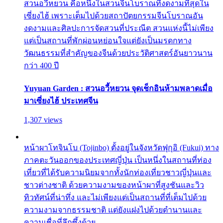
สวนอวี้หยวน คือหนึ่งในสวนจีนโบราณที่งดงามที่สุดใน
เซี่ยงไฮ้ เพราะเต็มไปด้วยสถาปัตยกรรมจีนโบราณอัน
งดงามและศิลปะการจัดสวนที่ประณีต สวนแห่งนี้ไม่เพียง
แต่เป็นสถานที่พักผ่อนหย่อนใจแต่ยังเป็นมรดกทาง
วัฒนธรรมที่สำคัญของจีนด้วยประวัติศาสตร์อันยาวนาน
กว่า 400 ปี
Yuyuan Garden : สวนอวี้หยวน จุดเช็กอินห้ามพลาดเมื่อ
มาเซี่ยงไฮ้ ประเทศจีน
1,307 views
หน้าผาโทจินโบ (Tojinbo) ตั้งอยู่ในจังหวัดฟุกุอิ (Fukui) ทาง
ภาคตะวันออกของประเทศญี่ปุ่น เป็นหนึ่งในสถานที่ท่อง
เที่ยวที่ได้รับความนิยมจากทั้งนักท่องเที่ยวชาวญี่ปุ่นและ
ชาวต่างชาติ ด้วยความงามของหน้าผาที่สูงชันและวิว
ทิวทัศน์ที่น่าทึ่ง และไม่เพียงแต่เป็นสถานที่ที่เต็มไปด้วย
ความงามจากธรรมชาติ แต่ยังแฝงไปด้วยตำนานและ
ความเชื่อที่ลึกซึ้งด้วย