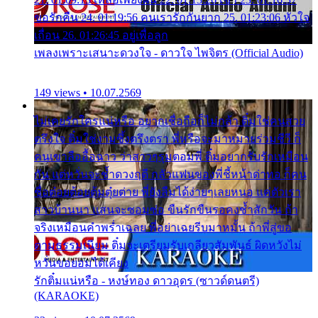
ขอรักคืน 24. 01:19:56 คนเรารักกันยาก 25. 01:23:06 หัวใจ
เถื่อน 26. 01:26:45 อยู่เพื่อลูก
เพลงเพราะเสนาะดวงใจ - ดาวใจ ไพจิตร (Official Audio)
149 views • 10.07.2569
ไม่เคยรักใครแน่หรือ อยากเชื่อถือก็ไม่กล้า ติ๋มใช่คนสวย
ตรึงใจ ติ๋มใช่งามซึ้งตรึงตรา พี่หรือจะมาหมายร่วมชีวี ก็
คนเขาลืออื้อฉาว ว่าสาวๆรุมตอมพี่ ติ๋มอยากรับรักเหมือน
กัน แต่หวั่นจะช้ำดวงฤดี กลัวแฟนของพี่ชี้หน้าด่าทอ ก็คน
ชื่อต๋อยต้อยตุ้มตุ๋ยต่าย พี่ยังลืมได้ง่ายๆเลยหนอ แค่ตัวเรา
สาวบ้านนา แสนจะซอมซ่อ ขืนรักขืนรอคงช้ำสักวัน ถ้า
จริงเหมือนคำพร่ำเฉลย พี่อย่าเฉยรีบมาหมั้น ถ้าพี่สู่ขอ
ตามธรรมเนียม ติ๋มจะเตรียมรับเกลียวสัมพันธ์ ผิดหวังไม่
หวั่นขอยอมได้เคียง
รักติ๋มแน่หรือ - หงษ์ทอง ดาวอุดร (ซาวด์ดนตรี)
(KARAOKE)