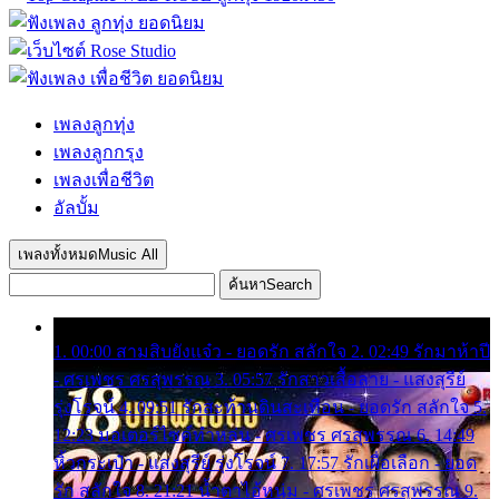
เพลงลูกทุ่ง
เพลงลูกกรุง
เพลงเพื่อชีวิต
อัลบั้ม
เพลงทั้งหมด
Music All
ค้นหา
Search
1. 00:00 สามสิบยังแจ๋ว - ยอดรัก สลักใจ 2. 02:49 รักมาห้าปี
- ศรเพชร ศรสุพรรณ 3. 05:57 รักสาวเสื้อลาย - แสงสุรีย์
รุ่งโรจน์ 4. 09:51 รักสะท้านดินสะเทือน - ยอดรัก สลักใจ 5.
12:23 มอเตอร์ไซค์ทำหล่น - ศรเพชร ศรสุพรรณ 6. 14:49
หิ้วกระเป๋า - แสงสุรีย์ รุ่งโรจน์ 7. 17:57 รักเผื่อเลือก - ยอด
รัก สลักใจ 8. 21:21 น้ำตาไอ้หนุ่ม - ศรเพชร ศรสุพรรณ 9.