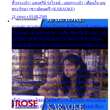
หิ้วกระเป๋า | แสงสุรีย์ รุ่งโรจน์ - แย่งกระเป๋า | เตือนใจ บุญ
พระรักษา (ซาวด์ดนตรี) (KARAOKE)
21 views • 03.08.2569
งานแต่ง เขาแซง แย่งเอาไปก่อน หัวใจอาวรณ์ มาซ่อน อยู่
ในห้องครัว ข้างนอกเจ้าสาว ส่งยิ้ม ให้คนไปทั่ว แต่เรา เฝ้า
อยู่ในครัว ทำตัวเป็นเด็ก ล้างจาน ในเมื่อ เจ้าสาว คือคน
บ้านใกล้ พึ่งพาอาศัย จำใจ ต้องไปช่วยงาน พอถึงเวลา เขา
พา กันเข้าพาขวัญ เพื่อนฝูง เฮฮาดังลั่น แต่เราล้างจาน
เดียวดาย เป็นคนพ่าย บ่มีความหมาย เคียงใจเจ้าบ่าว เป็น
คนพ่าย บ่มีความหมาย เคียงใจเจ้าบ่าว เพื่อนเจ้าสาว ยัง
เป็นบ่ได้ คือคนพ่าย ฮักคน ไม่มีใครสน เขาไม่เห็นคน ที่อยู่
ในครัว เจ้าสาว ก็มัวแต่งตัว สวยเด่น นั่งเคียงเจ้าบ่าว ที่เขา
เฝ้าคอย ใจเต้น หัวใจของเรา ลำเค็ญ ใครจะมองเห็น
ความใน ใจ เศร้า มันร้าวระบม ต้องมาขื่นขม เศร้าตรม
ท่ามความสุขี ช่วยงานเขาแต่ง แต่เรา แล้งมาหลายปี
เมื่อไรหนอจะ โชคดี ได้มีพิธีวิวาห์ หัวใจหล้า คอยไปคอย
มา คือหน้าที่เก่า หัวใจหล้า คอยไปคอยมา คือหน้าที่เก่า