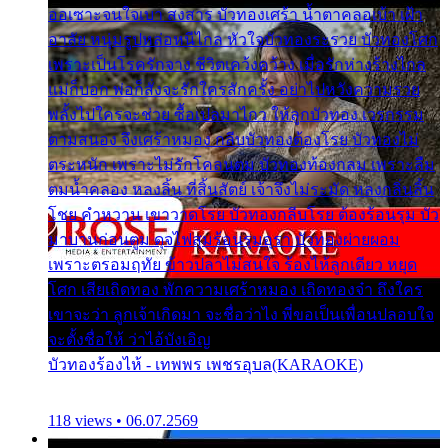
ออเซาะจนใจเบา สงสาร บัวทองเศร้า น้ำตาคลอเบ้า เฝ้า
อาลัย หนุ่มรูปหล่อหนีไกล หัวใจบัวทองระรวย บัวทองโศก
เพราะเป็นโรครักจาง ชีวิตเคว้งคว้าง เมื่อรักห่างร้างไกล
แม่ก็บอก พ่อก็สั่งจะรักใครสักครั้ง อย่าไปหวังความรวย
พลั้งไปใครจะช่วย ซื้อเปลมาไกว ให้ลูกบัวทอง เวรกรรม
ตามสนอง จึงเศร้าหมอง กลีบบัวทองต้องโรย บัวทองไม่
ตระหนัก เพราะไม่รักโคลนตม บัวทองท้องกลม เพราะลืม
ตมน้ำคลอง หลงลิ้น ที่สิ้นสัตย์ เจ้าจึงไม่ระมัด หลงกลิ่นลิ้น
โชย คำหวาน เขาวาดโรย บัวทองกลีบโรย ต้องร้อนรุม บัว
มาบานก่อนตูม ดุจไฟสุมร้อนรุมอุรา บัวทองผ่ายผอม
เพราะตรอมฤทัย ข้าวปลาไม่สนใจ ร้องไห้ลูกเดียว หยุด
โศก เสียเถิดทอง พักความเศร้าหมอง เถิดทองจ๋า ถึงใคร
เขาจะว่า ลูกเจ้าเกิดมา จะชื่อว่าไง พี่ขอเป็นเพื่อนปลอบใจ
จะตั้งชื่อให้ ว่าไอ้บังเอิญ
บัวทองร้องไห้ - เทพพร เพชรอุบล(KARAOKE)
118 views • 06.07.2569