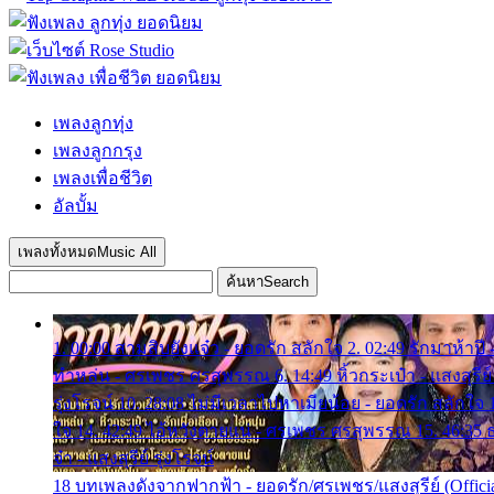
เพลงลูกทุ่ง
เพลงลูกกรุง
เพลงเพื่อชีวิต
อัลบั้ม
เพลงทั้งหมด
Music All
ค้นหา
Search
1. 00:00 สามสิบยังแจ๋ว - ยอดรัก สลักใจ 2. 02:49 รักมาห้าปี
ทำหล่น - ศรเพชร ศรสุพรรณ 6. 14:49 หิ้วกระเป๋า - แสงสุรีย์ 
รุ่งโรจน์ 10. 28:08 ไม่มีเวลาไปหาเมียน้อย - ยอดรัก สลักใ
ใจ 14. 42:49 ไอ้หวังตายแน่ - ศรเพชร ศรสุพรรณ 15. 46:35 ธา
จ๋า - แสงสุรีย์ รุ่งโรจน์
18 บทเพลงดังจากฟากฟ้า - ยอดรัก/ศรเพชร/แสงสุรีย์ (Officia