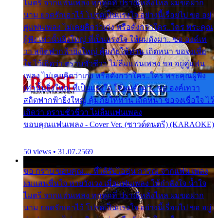
ไมตรี จากแฟนเพลง ทุกทุกที่ ปราณีหลั่งไหล ผมขอฝาก
นาม ยอดรักเอาไว้ โปรดเป็นแรงใจ อย่างนี้เรื่อยไป ขอ อยู่
คู่แฟนเพลง ไม่เคยคิดว่าเก่ง หรือดังกว่าใคร..ใคร พระคุณ
ผู้ฟัง เท่านั้นยิ่งใหญ่ ที่เป็นแรงใจ ให้ผมดังมา.. ขอ องค์เท
วา สถิตฟากฟ้ายิ่งใหญ่ คุ้มภัยให้ท่าน เถิดหนา ขอจงเชื่อ
ใจ ไว้เถิดว่า ตราบชั่วชีวา ไม่ลืมแฟนเพลง ขอ อยู่คู่แฟน
เพลง ไม่เคยคิดว่าเก่ง หรือดังกว่าใคร..ใคร พระคุณผู้ฟัง
เท่านั้นยิ่งใหญ่ ที่เป็นแรงใจ ให้ผมดังมา.. ขอ องค์เทวา
สถิตฟากฟ้ายิ่งใหญ่ คุ้มภัยให้ท่าน เถิดหนา ขอจงเชื่อใจ ไว้
เถิดว่า ตราบชั่วชีวา ไม่ลืมแฟนเพลง
ขอบคุณแฟนเพลง - Cover Ver. (ซาวด์ดนตรี) (KARAOKE)
50 views • 31.07.2569
ขอ กราบ ขอบคุณ.... ที่ได้รับไออุ่น การุณ จากแฟน เพลง
ผมแสนชื่นใจ หายวังเวง เมื่อแฟนเพลง ให้กำลังใจ น้ำใจ
ไมตรี จากแฟนเพลง ทุกทุกที่ ปราณีหลั่งไหล ผมขอฝาก
นาม ยอดรักเอาไว้ โปรดเป็นแรงใจ อย่างนี้เรื่อยไป ขอ อยู่