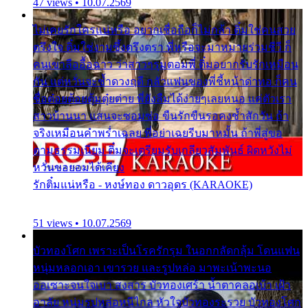
47 views • 10.07.2569
ไม่เคยรักใครแน่หรือ อยากเชื่อถือก็ไม่กล้า ติ๋มใช่คนสวย
ตรึงใจ ติ๋มใช่งามซึ้งตรึงตรา พี่หรือจะมาหมายร่วมชีวี ก็
คนเขาลืออื้อฉาว ว่าสาวๆรุมตอมพี่ ติ๋มอยากรับรักเหมือน
กัน แต่หวั่นจะช้ำดวงฤดี กลัวแฟนของพี่ชี้หน้าด่าทอ ก็คน
ชื่อต๋อยต้อยตุ้มตุ๋ยต่าย พี่ยังลืมได้ง่ายๆเลยหนอ แค่ตัวเรา
สาวบ้านนา แสนจะซอมซ่อ ขืนรักขืนรอคงช้ำสักวัน ถ้า
จริงเหมือนคำพร่ำเฉลย พี่อย่าเฉยรีบมาหมั้น ถ้าพี่สู่ขอ
ตามธรรมเนียม ติ๋มจะเตรียมรับเกลียวสัมพันธ์ ผิดหวังไม่
หวั่นขอยอมได้เคียง
รักติ๋มแน่หรือ - หงษ์ทอง ดาวอุดร (KARAOKE)
51 views • 10.07.2569
บัวทองโศก เพราะเป็นโรครักรุม ในอกกลัดกลุ้ม โดนแฟน
หนุ่มหลอกเอา เขารวย และรูปหล่อ มาพะเน้าพะนอ
ออเซาะจนใจเบา สงสาร บัวทองเศร้า น้ำตาคลอเบ้า เฝ้า
อาลัย หนุ่มรูปหล่อหนีไกล หัวใจบัวทองระรวย บัวทองโศก