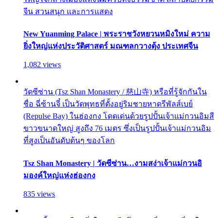
จีน สวนสนุก และการแสดง
New Yuanming Palace | พระราชวังหยวนหมิงใหม่ ความ
ยิ่งใหญ่แห่งประวัติศาสตร์ มณฑลกวางตุ้ง ประเทศจีน
1,082 views
วัดซีซ่าน (Tsz Shan Monastery / 慈山寺) หรือที่รู้จักกันใน
ชื่อ ฉี่ซ้านจี๋ เป็นวัดพุทธที่ตั้งอยู่ริมชายหาดรีพัลส์เบย์
(Repulse Bay) ในฮ่องกง โดดเด่นด้วยรูปปั้นเจ้าแม่กวนอิมสี
ขาวขนาดใหญ่ สูงถึง 76 เมตร ซึ่งเป็นรูปปั้นเจ้าแม่กวนอิม
ที่สูงเป็นอันดับต้นๆ ของโลก
Tsz Shan Monastery | วัดซีซ่าน…งามสง่าเจ้าแม่กวนอิ
มองค์ใหญ่แห่งฮ่องกง
835 views