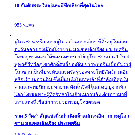
10 อันดับพระใหญ่และมีชื่อเสียงที่สุดในโลก
953 views
ผู่โถวซาน หรือ เกาะผู่โถว เป็นเกาะเล็กๆ ที่ตั้งอยู่ในส่วน
ตะวันออกของเมืองโจวซาน มณฑลเจ้อเจียง ประเทศจีน
โดยอยู่ทางตอนใต้ของนครเซี่ยงไฮ้ ผู่โถวซานเป็น 1 ใน 4
พุทธคีรีหรือภูเขาศักดิ์สิทธิ์ของจีน ชาวพุทธจีนเชื่อกันว่าผู่
โถวซานเป็นที่ประทับและตรัสรู้ของพระโพธิสัตว์กวนอิม
หรือเจ้าแม่กวนอิม ซึ่งเป็นหนึ่งในเทพเจ้าที่สำคัญที่สุดใน
ศาสนาพุทธนิกายมหายาน ดังนั้นจึงมีผู้แสวงบุญจากทั่ว
โลก โดยเฉพาะผู้ที่ศรัทธาในเจ้าแม่กวนอิมเดินทางมาที่
เกาะแห่งนี้เพื่อสักการะขอพรอยู่โดยตลอด
รวม 5 วัดสำคัญแห่งถิ่นกำเนิดเจ้าแม่กวนอิม | เกาะผู่โถว
ซาน มณฑลเจ้อเจียง ประเทศจีน
1,537 views