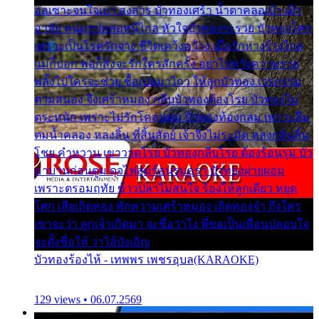
ออเซาะจนใจเบา สงสาร บัวทองเศร้า น้ำตาคลอเบ้า เฝ้า
อาลัย หนุ่มรูปหล่อหนีไกล หัวใจบัวทองระรวย บัวทองโศก
เพราะเป็นโรครักจาง ชีวิตเคว้งคว้าง เมื่อรักห่างร้างไกล
แม่ก็บอก พ่อก็สั่งจะรักใครสักครั้ง อย่าไปหวังความรวย
พลั้งไปใครจะช่วย ซื้อเปลมาไกว ให้ลูกบัวทอง เวรกรรม
ตามสนอง จึงเศร้าหมอง กลีบบัวทองต้องโรย บัวทองไม่
ตระหนัก เพราะไม่รักโคลนตม บัวทองท้องกลม เพราะลืม
ตมน้ำคลอง หลงลิ้น ที่สิ้นสัตย์ เจ้าจึงไม่ระมัด หลงกลิ่นลิ้น
โชย คำหวาน เขาวาดโรย บัวทองกลีบโรย ต้องร้อนรุม บัว
มาบานก่อนตูม ดุจไฟสุมร้อนรุมอุรา บัวทองผ่ายผอม
เพราะตรอมฤทัย ข้าวปลาไม่สนใจ ร้องไห้ลูกเดียว หยุด
โศก เสียเถิดทอง พักความเศร้าหมอง เถิดทองจ๋า ถึงใคร
เขาจะว่า ลูกเจ้าเกิดมา จะชื่อว่าไง พี่ขอเป็นเพื่อนปลอบใจ
จะตั้งชื่อให้ ว่าไอ้บังเอิญ
บัวทองร้องไห้ - เทพพร เพชรอุบล(KARAOKE)
129 views • 06.07.2569