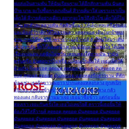
พ่อส่งเงินสามพัน ให้ฉันเรียนราม ได้อีกสักสามพัน ฉันคง
บ๊าย บาย จะไปซื้อกางเกงยีนส์ ลีวายส์มาใส่ เพราะเราเป็น
เด็กใต้ ลีวายส์อย่างเดียว อยากจะโชว์ถึงหิวโซ เด็กใต้ก็ไม่
หวั่น ตกตัวละหลายพัน กัดฟันซื้อมา ให้เด็กเทพเหลียวมอง
และต้องรู้ว่า เด็กใต้ไม่ธรรมดา แต่สุดยอด เดินโยกย้ายเย
ยวน กวนโอ๊ยพอได้ เพราะว่านุ่งลีวายส์ ตัวใหม่ใส่มา เดิน
เข้ามหาลัย จิ๊กโก๊มองหน้า ท่าจะมีปัญหา ไม่พอใจ ได้เป็น
เรื่องแน่นอน แต่ฉันไม่หวั่น เลยแหลงใต้ถามมัน ว่ามัน
พรั่นพรือ มันตอบว่าไม่พรื่อ เปลี่ยนเป็นยิ้มให้ เจอะเด็กใต้
ด้วยกัน ก็เลยรอด สุดยอด สุดยอด สุดยอด มันสุดยอด สุด
ยอด สุดยอด สุดยอด มันสุดยอด แอบหลงรักสาวราม ที่พัก
ห้องเช่า เธอผิวขาวผมยาว ปากแดงแหลงกลาง ถูกสเป็ก
จริงเธอ อยู่ห้องข้างข้าง อยากเข้าไปแหลงกลาง กลัว
ทองแดง กลับจากรามมาเจอ เธอมาซื้อข้าว แต่ก่อนนั้น
สองเรา เจอะกันครั้งใด เธอไม่เคยไยดี คราวนี้เธอยิ้มให้
ต้องให้ใส่ลีวายส์ สุดยอด สุดยอด มันสุดยอด มันสุดยอด
มันสุดยอด มันสุดยอด มันสุดยอด มันสุดยอด มันสุดยอด
มันสุดยอด มันสุดยอด มันสุดยอด มันสุดยอด มันสุดยอด