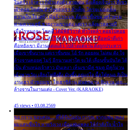
ในครัว เจ้าสาว ก็มัวแต่งตัว สวยเด่น นั่งเคียงเจ้าบ่าว ที่เขา
เฝ้าคอย ใจเต้น หัวใจของเรา ลำเค็ญ ใครจะมองเห็น
ความใน ใจ เศร้า มันร้าวระบม ต้องมาขื่นขม เศร้าตรม
ท่ามความสุขี ช่วยงานเขาแต่ง แต่เรา แล้งมาหลายปี
เมื่อไรหนอจะ โชคดี ได้มีพิธีวิวาห์ หัวใจหล้า คอยไปคอย
มา คือหน้าที่เก่า หัวใจหล้า คอยไปคอยมา คือหน้าที่เก่า
คือหยังเขา มีงานแต่งแล้ว ไปล้างแต่จาน ดั่งถูกประหาร
เมื่อเขาชื่นบาน แต่เราขื่นขม โอ้ รัก ลอยลม ไม่สม ดัง ใจ
ล้างจานคอยคู่ ไม่รู้ อีกนานเท่าใด จะได้ เลื่อนขั้นบันได ได้
เป็น ตำแหน่งเจ้าสาว มันเหงา เห็นเขามีคู่ ซมดู มีคู่ก็ม่วน
เข้าพาขวัญ เสียงโห่ตึงตึง มันซึ้ง อยู่แก่ใจ มื้อใด๋หนอ สิเป็น
งานเฮา มัวซอยเขา ใจเฮาซิด้าน มันทรมาน จับจาน เอย…
ล้างจานในงานแต่ง - Cover Ver. (KARAOKE)
45 views • 03.08.2569
ขอ กราบ ขอบคุณ.... ที่ได้รับไออุ่น การุณ จากแฟน เพลง
ผมแสนชื่นใจ หายวังเวง เมื่อแฟนเพลง ให้กำลังใจ น้ำใจ