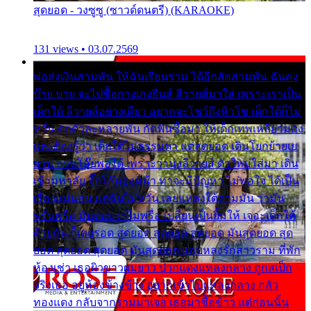
สุดยอด - วงซูซู (ซาวด์ดนตรี) (KARAOKE)
131 views • 03.07.2569
พ่อส่งเงินสามพัน ให้ฉันเรียนราม ได้อีกสักสามพัน ฉันคง
บ๊าย บาย จะไปซื้อกางเกงยีนส์ ลีวายส์มาใส่ เพราะเราเป็น
เด็กใต้ ลีวายส์อย่างเดียว อยากจะโชว์ถึงหิวโซ เด็กใต้ก็ไม่
หวั่น ตกตัวละหลายพัน กัดฟันซื้อมา ให้เด็กเทพเหลียวมอง
และต้องรู้ว่า เด็กใต้ไม่ธรรมดา แต่สุดยอด เดินโยกย้ายเย
ยวน กวนโอ๊ยพอได้ เพราะว่านุ่งลีวายส์ ตัวใหม่ใส่มา เดิน
เข้ามหาลัย จิ๊กโก๊มองหน้า ท่าจะมีปัญหา ไม่พอใจ ได้เป็น
เรื่องแน่นอน แต่ฉันไม่หวั่น เลยแหลงใต้ถามมัน ว่ามัน
พรั่นพรือ มันตอบว่าไม่พรื่อ เปลี่ยนเป็นยิ้มให้ เจอะเด็กใต้
ด้วยกัน ก็เลยรอด สุดยอด สุดยอด สุดยอด มันสุดยอด สุด
ยอด สุดยอด สุดยอด มันสุดยอด แอบหลงรักสาวราม ที่พัก
ห้องเช่า เธอผิวขาวผมยาว ปากแดงแหลงกลาง ถูกสเป็ก
จริงเธอ อยู่ห้องข้างข้าง อยากเข้าไปแหลงกลาง กลัว
ทองแดง กลับจากรามมาเจอ เธอมาซื้อข้าว แต่ก่อนนั้น