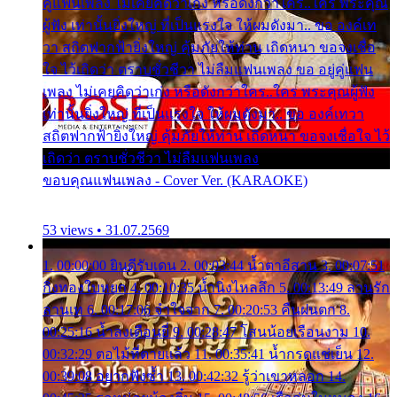
คู่แฟนเพลง ไม่เคยคิดว่าเก่ง หรือดังกว่าใคร..ใคร พระคุณ
ผู้ฟัง เท่านั้นยิ่งใหญ่ ที่เป็นแรงใจ ให้ผมดังมา.. ขอ องค์เท
วา สถิตฟากฟ้ายิ่งใหญ่ คุ้มภัยให้ท่าน เถิดหนา ขอจงเชื่อ
ใจ ไว้เถิดว่า ตราบชั่วชีวา ไม่ลืมแฟนเพลง ขอ อยู่คู่แฟน
เพลง ไม่เคยคิดว่าเก่ง หรือดังกว่าใคร..ใคร พระคุณผู้ฟัง
เท่านั้นยิ่งใหญ่ ที่เป็นแรงใจ ให้ผมดังมา.. ขอ องค์เทวา
สถิตฟากฟ้ายิ่งใหญ่ คุ้มภัยให้ท่าน เถิดหนา ขอจงเชื่อใจ ไว้
เถิดว่า ตราบชั่วชีวา ไม่ลืมแฟนเพลง
ขอบคุณแฟนเพลง - Cover Ver. (KARAOKE)
53 views • 31.07.2569
1. 00:00:00 ยินดีรับเดน 2. 00:03:44 น้ำตาอีสาน 3. 00:07:51
กิ่งทองใบหยก 4. 00:10:35 น้ำนิ่งไหลลึก 5. 00:13:49 ลานรัก
ลานเท 6. 00:17:06 จำใจจาก 7. 00:20:53 คืนฝนตก 8.
00:25:16 น้ำลงเดือนยี่ 9. 00:28:47 โสนน้อยเรือนงาม 10.
00:32:29 ตอไม้ที่ตายแล้ว 11. 00:35:41 น้ำกรดแช่เย็น 12.
00:39:08 อยากฟังซ้ำ 13. 00:42:32 รู้ว่าเขาหลอก 14.