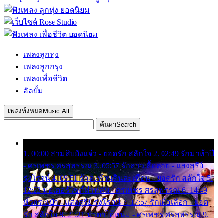
เพลงลูกทุ่ง
เพลงลูกกรุง
เพลงเพื่อชีวิต
อัลบั้ม
เพลงทั้งหมด
Music All
ค้นหา
Search
1. 00:00 สามสิบยังแจ๋ว - ยอดรัก สลักใจ 2. 02:49 รักมาห้าปี
- ศรเพชร ศรสุพรรณ 3. 05:57 รักสาวเสื้อลาย - แสงสุรีย์
รุ่งโรจน์ 4. 09:51 รักสะท้านดินสะเทือน - ยอดรัก สลักใจ 5.
12:23 มอเตอร์ไซค์ทำหล่น - ศรเพชร ศรสุพรรณ 6. 14:49
หิ้วกระเป๋า - แสงสุรีย์ รุ่งโรจน์ 7. 17:57 รักเผื่อเลือก - ยอด
รัก สลักใจ 8. 21:21 น้ำตาไอ้หนุ่ม - ศรเพชร ศรสุพรรณ 9.