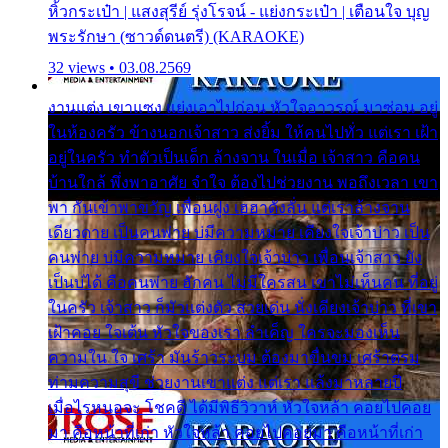
หิ้วกระเป๋า | แสงสุรีย์ รุ่งโรจน์ - แย่งกระเป๋า | เตือนใจ บุญ
พระรักษา (ซาวด์ดนตรี) (KARAOKE)
32 views • 03.08.2569
งานแต่ง เขาแซง แย่งเอาไปก่อน หัวใจอาวรณ์ มาซ่อน อยู่
ในห้องครัว ข้างนอกเจ้าสาว ส่งยิ้ม ให้คนไปทั่ว แต่เรา เฝ้า
อยู่ในครัว ทำตัวเป็นเด็ก ล้างจาน ในเมื่อ เจ้าสาว คือคน
บ้านใกล้ พึ่งพาอาศัย จำใจ ต้องไปช่วยงาน พอถึงเวลา เขา
พา กันเข้าพาขวัญ เพื่อนฝูง เฮฮาดังลั่น แต่เราล้างจาน
เดียวดาย เป็นคนพ่าย บ่มีความหมาย เคียงใจเจ้าบ่าว เป็น
คนพ่าย บ่มีความหมาย เคียงใจเจ้าบ่าว เพื่อนเจ้าสาว ยัง
เป็นบ่ได้ คือคนพ่าย ฮักคน ไม่มีใครสน เขาไม่เห็นคน ที่อยู่
ในครัว เจ้าสาว ก็มัวแต่งตัว สวยเด่น นั่งเคียงเจ้าบ่าว ที่เขา
เฝ้าคอย ใจเต้น หัวใจของเรา ลำเค็ญ ใครจะมองเห็น
ความใน ใจ เศร้า มันร้าวระบม ต้องมาขื่นขม เศร้าตรม
ท่ามความสุขี ช่วยงานเขาแต่ง แต่เรา แล้งมาหลายปี
เมื่อไรหนอจะ โชคดี ได้มีพิธีวิวาห์ หัวใจหล้า คอยไปคอย
มา คือหน้าที่เก่า หัวใจหล้า คอยไปคอยมา คือหน้าที่เก่า