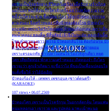
เพราะเป็นโรครักจาง ชีวิตเคว้งคว้าง เมื่อรักห่างร้างไกล
แม่ก็บอก พ่อก็สั่งจะรักใครสักครั้ง อย่าไปหวังความรวย
พลั้งไปใครจะช่วย ซื้อเปลมาไกว ให้ลูกบัวทอง เวรกรรม
ตามสนอง จึงเศร้าหมอง กลีบบัวทองต้องโรย บัวทองไม่
ตระหนัก เพราะไม่รักโคลนตม บัวทองท้องกลม เพราะลืม
ตมน้ำคลอง หลงลิ้น ที่สิ้นสัตย์ เจ้าจึงไม่ระมัด หลงกลิ่นลิ้น
โชย คำหวาน เขาวาดโรย บัวทองกลีบโรย ต้องร้อนรุม บัว
มาบานก่อนตูม ดุจไฟสุมร้อนรุมอุรา บัวทองผ่ายผอม
เพราะตรอมฤทัย ข้าวปลาไม่สนใจ ร้องไห้ลูกเดียว หยุด
โศก เสียเถิดทอง พักความเศร้าหมอง เถิดทองจ๋า ถึงใคร
เขาจะว่า ลูกเจ้าเกิดมา จะชื่อว่าไง พี่ขอเป็นเพื่อนปลอบใจ
จะตั้งชื่อให้ ว่าไอ้บังเอิญ
บัวทองร้องไห้ - เทพพร เพชรอุบล (ซาวด์ดนตรี)
(KARAOKE)
107 views • 06.07.2569
บัวทองโศก เพราะเป็นโรครักรุม ในอกกลัดกลุ้ม โดนแฟน
หนุ่มหลอกเอา เขารวย และรูปหล่อ มาพะเน้าพะนอ