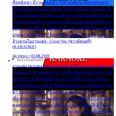
คือหยังเขา มีงานแต่งแล้ว ไปล้างแต่จาน ดั่งถูกประหาร
เมื่อเขาชื่นบาน แต่เราขื่นขม โอ้ รัก ลอยลม ไม่สม ดัง ใจ
ล้างจานคอยคู่ ไม่รู้ อีกนานเท่าใด จะได้ เลื่อนขั้นบันได ได้
เป็น ตำแหน่งเจ้าสาว มันเหงา เห็นเขามีคู่ ซมดู มีคู่ก็ม่วน
เข้าพาขวัญ เสียงโห่ตึงตึง มันซึ้ง อยู่แก่ใจ มื้อใด๋หนอ สิเป็น
งานเฮา มัวซอยเขา ใจเฮาซิด้าน มันทรมาน จับจาน เอย…
ล้างจานในงานแต่ง - Cover Ver. (ซาวด์ดนตรี)
(KARAOKE)
44 views • 03.08.2569
งานแต่ง เขาแซง แย่งเอาไปก่อน หัวใจอาวรณ์ มาซ่อน อยู่
ในห้องครัว ข้างนอกเจ้าสาว ส่งยิ้ม ให้คนไปทั่ว แต่เรา เฝ้า
อยู่ในครัว ทำตัวเป็นเด็ก ล้างจาน ในเมื่อ เจ้าสาว คือคน
บ้านใกล้ พึ่งพาอาศัย จำใจ ต้องไปช่วยงาน พอถึงเวลา เขา
พา กันเข้าพาขวัญ เพื่อนฝูง เฮฮาดังลั่น แต่เราล้างจาน
เดียวดาย เป็นคนพ่าย บ่มีความหมาย เคียงใจเจ้าบ่าว เป็น
คนพ่าย บ่มีความหมาย เคียงใจเจ้าบ่าว เพื่อนเจ้าสาว ยัง
เป็นบ่ได้ คือคนพ่าย ฮักคน ไม่มีใครสน เขาไม่เห็นคน ที่อยู่