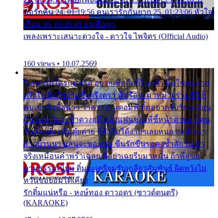
ขอรักคืน 24. 01:19:56 คนเรารักกันยาก 25. 01:23:06 หัวใจ
เถื่อน 26. 01:26:45 อยู่เพื่อลูก
เพลงเพราะเสนาะดวงใจ - ดาวใจ ไพจิตร (Official Audio)
160 views • 10.07.2569
ไม่เคยรักใครแน่หรือ อยากเชื่อถือก็ไม่กล้า ติ๋มใช่คนสวย
ตรึงใจ ติ๋มใช่งามซึ้งตรึงตรา พี่หรือจะมาหมายร่วมชีวี ก็
คนเขาลืออื้อฉาว ว่าสาวๆรุมตอมพี่ ติ๋มอยากรับรักเหมือน
กัน แต่หวั่นจะช้ำดวงฤดี กลัวแฟนของพี่ชี้หน้าด่าทอ ก็คน
ชื่อต๋อยต้อยตุ้มตุ๋ยต่าย พี่ยังลืมได้ง่ายๆเลยหนอ แค่ตัวเรา
สาวบ้านนา แสนจะซอมซ่อ ขืนรักขืนรอคงช้ำสักวัน ถ้า
จริงเหมือนคำพร่ำเฉลย พี่อย่าเฉยรีบมาหมั้น ถ้าพี่สู่ขอ
ตามธรรมเนียม ติ๋มจะเตรียมรับเกลียวสัมพันธ์ ผิดหวังไม่
หวั่นขอยอมได้เคียง
รักติ๋มแน่หรือ - หงษ์ทอง ดาวอุดร (ซาวด์ดนตรี)
(KARAOKE)