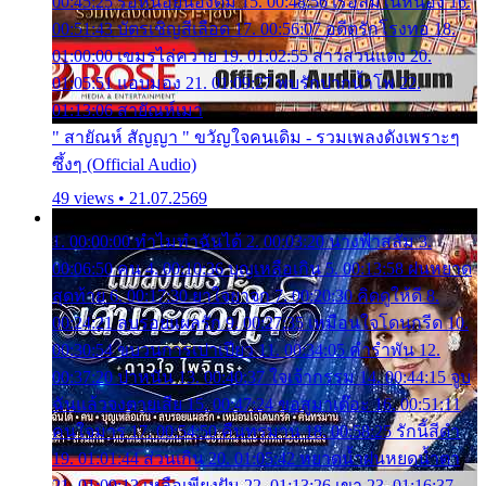
00:45:25 รอหน่อยน้องติ๋ม 15. 00:48:56 เรือล่มในหนอง 16.
00:51:43 บัตรเชิญสีเลือด 17. 00:56:07 อดีตรักโรงทอ 18.
01:00:00 เขมรไล่ควาย 19. 01:02:55 สาวสวนแตง 20.
01:05:51 แอบมอง 21. 01:09:27 พบรักปากน้ำโพ 22.
01:13:06 สายัณห์เมา
" สายัณห์ สัญญา " ขวัญใจคนเดิม - รวมเพลงดังเพราะๆ
ซึ้งๆ (Official Audio)
49 views • 21.07.2569
1. 00:00:00 ทำไมทำฉันได้ 2. 00:03:20 นางฟ้าสลัม 3.
00:06:50 คน 4. 00:10:36 บุญเหลือเกิน 5. 00:13:58 ฝนหยาด
สุดท้าย 6. 00:17:30 ยาใจยาจก 7. 00:20:30 คิดดูให้ดี 8.
00:24:21 ลบรอยแผลรัก 9. 00:27:35 เหมือนใจโดนกรีด 10.
00:30:54 ขบวนการเปาเปียว 11. 00:34:05 คำรำพัน 12.
00:37:20 ปาหนัน 13. 00:40:37 ใจเจ้ากรรม 14. 00:44:15 จูบ
ฉันแล้วจงตายเสีย 15. 00:47:24 ขอสูมาเต๊อะ 16. 00:51:11
คนใจมาร 17. 00:54:50 คืนทรมาน 18. 00:58:25 รักนี้สีดำ
19. 01:01:44 ส่วนเกิน 20. 01:05:42 หยาดน้ำฝนหยดน้ำตา
21. 01:09:13 เหลือเพียงฝัน 22. 01:13:26 เขา 23. 01:16:37