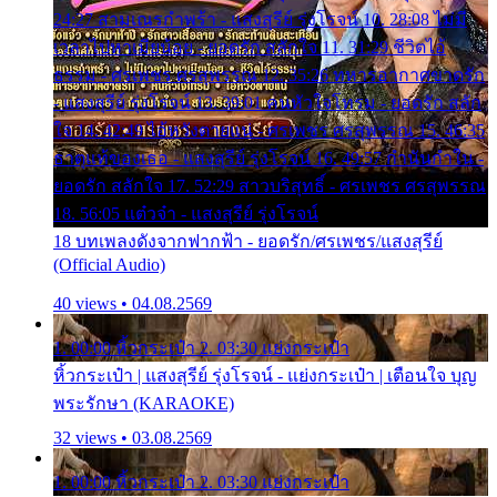
24:27 สามเณรกำพร้า - แสงสุรีย์ รุ่งโรจน์ 10. 28:08 ไม่มี
เวลาไปหาเมียน้อย - ยอดรัก สลักใจ 11. 31:29 ชีวิตไอ้
ธรรม - ศรเพชร ศรสุพรรณ 12. 35:26 ทหารอากาศขาดรัก
- แสงสุรีย์ รุ่งโรจน์ 13. 39:01 คนหัวใจโทรม - ยอดรัก สลัก
ใจ 14. 42:49 ไอ้หวังตายแน่ - ศรเพชร ศรสุพรรณ 15. 46:35
ธาตุแท้ของเธอ - แสงสุรีย์ รุ่งโรจน์ 16. 49:57 กำนันกำใน -
ยอดรัก สลักใจ 17. 52:29 สาวบริสุทธิ์ - ศรเพชร ศรสุพรรณ
18. 56:05 แต๋วจ๋า - แสงสุรีย์ รุ่งโรจน์
18 บทเพลงดังจากฟากฟ้า - ยอดรัก/ศรเพชร/แสงสุรีย์
(Official Audio)
40 views • 04.08.2569
1. 00:00 หิ้วกระเป๋า 2. 03:30 แย่งกระเป๋า
หิ้วกระเป๋า | แสงสุรีย์ รุ่งโรจน์ - แย่งกระเป๋า | เตือนใจ บุญ
พระรักษา (KARAOKE)
32 views • 03.08.2569
1. 00:00 หิ้วกระเป๋า 2. 03:30 แย่งกระเป๋า