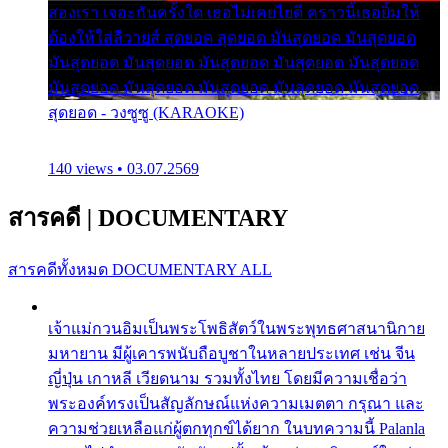
สองเรา เจอะกันครั้งใด เธอไม่เคยไยดี คราวนี้เธอยิ้มให้
ต้องให้ใส่ลีวายส์ สุดยอด สุดยอด มันสุดยอด มันสุดยอด
มันสุดยอด มันสุดยอด มันสุดยอด มันสุดยอด มันสุดยอด
มันสุดยอด มันสุดยอด มันสุดยอด มันสุดยอด มันสุดยอด
สุดยอด - วงซูซู (KARAOKE)
140 views • 03.07.2569
สารคดี
|
DOCUMENTARY
สารคดีทั้งหมด
DOCUMENTARY ALL
เจ้าแม่กวนอิมเป็นพระโพธิสัตว์ในพระพุทธศาสนานิกาย
มหายาน มีผู้เคารพนับถือบูชาในหลายประเทศ เช่น จีน
ญี่ปุ่น เกาหลี เวียดนาม รวมทั้งไทย โดยมีความเชื่อว่า
พระองค์ทรงเป็นสัญลักษณ์แห่งความเมตตา กรุณา และ
ความช่วยเหลือแก่ผู้ตกทุกข์ได้ยาก ในบทความนี้ Palanla