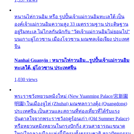
หนานไห่กวนอิม หรือ รูปปั้นเจ้าแม่กวนอิมทะเลใต้ เป็น
องค์เจ้าแม่กวนอิมความสูง 33 เมตรรวมฐาน ประดิษฐาน
อยู่ริมทะเล ไม่ไกลกันนักกับ “วัดเจ้าแม่กวนอิมไม่ยอมไป”
บนเกาะผู่โถวซาน เมืองโจวซาน มณฑลเจ้อเจียง ประเทศ
จีน
Nanhai Guanyin : หนานไห่กวนอิม...รูปปั้นเจ้าแม่กวนอิม
ทะเลใต้, ผู่โถวซาน ประเทศจีน
1,030 views
พระราชวังหยวนหมิงใหม่ (New Yuanming Palace/宮新園
明園) ในเมืองจูไห่ (Zhuhai) มณฑลกวางตุ้ง (Quangdong)
ประเทศจีน เป็นสวนและสถานที่ท่องเที่ยวที่ได้รับแรง
บันดาลใจจากพระราชวังฤดูร้อนเก่า (Old Summer Palace)
หรือหยวนหมิงหยวนในกรุงปักกิ่ง สวนสาธารณะขนาด
ใหญ่ใจกลางเมืองแห่งนี้มีครบทั้งธรรมชาติ สถาปัตยกรรม