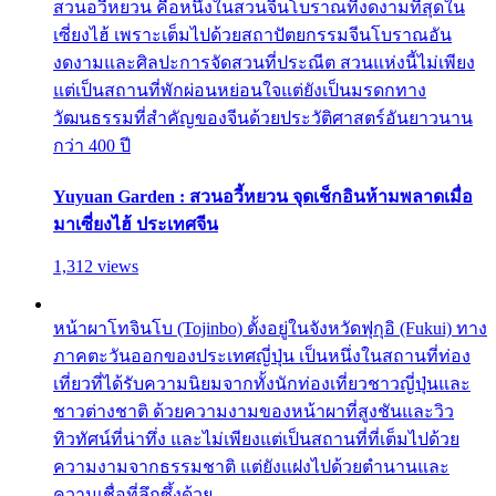
สวนอวี้หยวน คือหนึ่งในสวนจีนโบราณที่งดงามที่สุดใน
เซี่ยงไฮ้ เพราะเต็มไปด้วยสถาปัตยกรรมจีนโบราณอัน
งดงามและศิลปะการจัดสวนที่ประณีต สวนแห่งนี้ไม่เพียง
แต่เป็นสถานที่พักผ่อนหย่อนใจแต่ยังเป็นมรดกทาง
วัฒนธรรมที่สำคัญของจีนด้วยประวัติศาสตร์อันยาวนาน
กว่า 400 ปี
Yuyuan Garden : สวนอวี้หยวน จุดเช็กอินห้ามพลาดเมื่อ
มาเซี่ยงไฮ้ ประเทศจีน
1,312 views
หน้าผาโทจินโบ (Tojinbo) ตั้งอยู่ในจังหวัดฟุกุอิ (Fukui) ทาง
ภาคตะวันออกของประเทศญี่ปุ่น เป็นหนึ่งในสถานที่ท่อง
เที่ยวที่ได้รับความนิยมจากทั้งนักท่องเที่ยวชาวญี่ปุ่นและ
ชาวต่างชาติ ด้วยความงามของหน้าผาที่สูงชันและวิว
ทิวทัศน์ที่น่าทึ่ง และไม่เพียงแต่เป็นสถานที่ที่เต็มไปด้วย
ความงามจากธรรมชาติ แต่ยังแฝงไปด้วยตำนานและ
ความเชื่อที่ลึกซึ้งด้วย