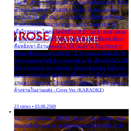
ในครัว เจ้าสาว ก็มัวแต่งตัว สวยเด่น นั่งเคียงเจ้าบ่าว ที่เขา
เฝ้าคอย ใจเต้น หัวใจของเรา ลำเค็ญ ใครจะมองเห็น
ความใน ใจ เศร้า มันร้าวระบม ต้องมาขื่นขม เศร้าตรม
ท่ามความสุขี ช่วยงานเขาแต่ง แต่เรา แล้งมาหลายปี
เมื่อไรหนอจะ โชคดี ได้มีพิธีวิวาห์ หัวใจหล้า คอยไปคอย
มา คือหน้าที่เก่า หัวใจหล้า คอยไปคอยมา คือหน้าที่เก่า
คือหยังเขา มีงานแต่งแล้ว ไปล้างแต่จาน ดั่งถูกประหาร
เมื่อเขาชื่นบาน แต่เราขื่นขม โอ้ รัก ลอยลม ไม่สม ดัง ใจ
ล้างจานคอยคู่ ไม่รู้ อีกนานเท่าใด จะได้ เลื่อนขั้นบันได ได้
เป็น ตำแหน่งเจ้าสาว มันเหงา เห็นเขามีคู่ ซมดู มีคู่ก็ม่วน
เข้าพาขวัญ เสียงโห่ตึงตึง มันซึ้ง อยู่แก่ใจ มื้อใด๋หนอ สิเป็น
งานเฮา มัวซอยเขา ใจเฮาซิด้าน มันทรมาน จับจาน เอย…
ล้างจานในงานแต่ง - Cover Ver. (KARAOKE)
23 views • 03.08.2569
ขอ กราบ ขอบคุณ.... ที่ได้รับไออุ่น การุณ จากแฟน เพลง
ผมแสนชื่นใจ หายวังเวง เมื่อแฟนเพลง ให้กำลังใจ น้ำใจ