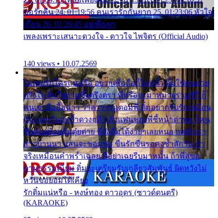
ขอรักคืน 24. 01:19:56 คนเรารักกันยาก 25. 01:23:06 หัวใจ
เถื่อน 26. 01:26:45 อยู่เพื่อลูก
เพลงเพราะเสนาะดวงใจ - ดาวใจ ไพจิตร (Official Audio)
140 views • 10.07.2569
ไม่เคยรักใครแน่หรือ อยากเชื่อถือก็ไม่กล้า ติ๋มใช่คนสวย
ตรึงใจ ติ๋มใช่งามซึ้งตรึงตรา พี่หรือจะมาหมายร่วมชีวี ก็
คนเขาลืออื้อฉาว ว่าสาวๆรุมตอมพี่ ติ๋มอยากรับรักเหมือน
กัน แต่หวั่นจะช้ำดวงฤดี กลัวแฟนของพี่ชี้หน้าด่าทอ ก็คน
ชื่อต๋อยต้อยตุ้มตุ๋ยต่าย พี่ยังลืมได้ง่ายๆเลยหนอ แค่ตัวเรา
สาวบ้านนา แสนจะซอมซ่อ ขืนรักขืนรอคงช้ำสักวัน ถ้า
จริงเหมือนคำพร่ำเฉลย พี่อย่าเฉยรีบมาหมั้น ถ้าพี่สู่ขอ
ตามธรรมเนียม ติ๋มจะเตรียมรับเกลียวสัมพันธ์ ผิดหวังไม่
หวั่นขอยอมได้เคียง
รักติ๋มแน่หรือ - หงษ์ทอง ดาวอุดร (ซาวด์ดนตรี)
(KARAOKE)