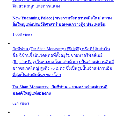
จีน สวนสนุก และการแสดง
New Yuanming Palace | พระราชวังหยวนหมิงใหม่ ความ
ยิ่งใหญ่แห่งประวัติศาสตร์ มณฑลกวางตุ้ง ประเทศจีน
1,068 views
วัดซีซ่าน (Tsz Shan Monastery / 慈山寺) หรือที่รู้จักกันใน
ชื่อ ฉี่ซ้านจี๋ เป็นวัดพุทธที่ตั้งอยู่ริมชายหาดรีพัลส์เบย์
(Repulse Bay) ในฮ่องกง โดดเด่นด้วยรูปปั้นเจ้าแม่กวนอิมสี
ขาวขนาดใหญ่ สูงถึง 76 เมตร ซึ่งเป็นรูปปั้นเจ้าแม่กวนอิม
ที่สูงเป็นอันดับต้นๆ ของโลก
Tsz Shan Monastery | วัดซีซ่าน…งามสง่าเจ้าแม่กวนอิ
มองค์ใหญ่แห่งฮ่องกง
824 views