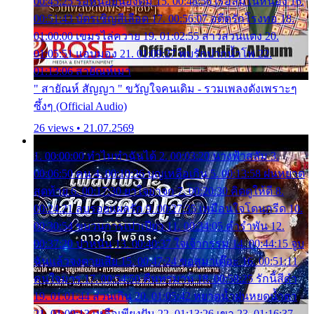
00:45:25 รอหน่อยน้องติ๋ม 15. 00:48:56 เรือล่มในหนอง 16.
00:51:43 บัตรเชิญสีเลือด 17. 00:56:07 อดีตรักโรงทอ 18.
01:00:00 เขมรไล่ควาย 19. 01:02:55 สาวสวนแตง 20.
01:05:51 แอบมอง 21. 01:09:27 พบรักปากน้ำโพ 22.
01:13:06 สายัณห์เมา
" สายัณห์ สัญญา " ขวัญใจคนเดิม - รวมเพลงดังเพราะๆ
ซึ้งๆ (Official Audio)
26 views • 21.07.2569
1. 00:00:00 ทำไมทำฉันได้ 2. 00:03:20 นางฟ้าสลัม 3.
00:06:50 คน 4. 00:10:36 บุญเหลือเกิน 5. 00:13:58 ฝนหยาด
สุดท้าย 6. 00:17:30 ยาใจยาจก 7. 00:20:30 คิดดูให้ดี 8.
00:24:21 ลบรอยแผลรัก 9. 00:27:35 เหมือนใจโดนกรีด 10.
00:30:54 ขบวนการเปาเปียว 11. 00:34:05 คำรำพัน 12.
00:37:20 ปาหนัน 13. 00:40:37 ใจเจ้ากรรม 14. 00:44:15 จูบ
ฉันแล้วจงตายเสีย 15. 00:47:24 ขอสูมาเต๊อะ 16. 00:51:11
คนใจมาร 17. 00:54:50 คืนทรมาน 18. 00:58:25 รักนี้สีดำ
19. 01:01:44 ส่วนเกิน 20. 01:05:42 หยาดน้ำฝนหยดน้ำตา
21. 01:09:13 เหลือเพียงฝัน 22. 01:13:26 เขา 23. 01:16:37