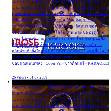
ไมตรี จากแฟนเพลง ทุกทุกที่ ปราณีหลั่งไหล ผมขอฝาก
นาม ยอดรักเอาไว้ โปรดเป็นแรงใจ อย่างนี้เรื่อยไป ขอ อยู่
คู่แฟนเพลง ไม่เคยคิดว่าเก่ง หรือดังกว่าใคร..ใคร พระคุณ
ผู้ฟัง เท่านั้นยิ่งใหญ่ ที่เป็นแรงใจ ให้ผมดังมา.. ขอ องค์เท
วา สถิตฟากฟ้ายิ่งใหญ่ คุ้มภัยให้ท่าน เถิดหนา ขอจงเชื่อ
ใจ ไว้เถิดว่า ตราบชั่วชีวา ไม่ลืมแฟนเพลง ขอ อยู่คู่แฟน
เพลง ไม่เคยคิดว่าเก่ง หรือดังกว่าใคร..ใคร พระคุณผู้ฟัง
เท่านั้นยิ่งใหญ่ ที่เป็นแรงใจ ให้ผมดังมา.. ขอ องค์เทวา
สถิตฟากฟ้ายิ่งใหญ่ คุ้มภัยให้ท่าน เถิดหนา ขอจงเชื่อใจ ไว้
เถิดว่า ตราบชั่วชีวา ไม่ลืมแฟนเพลง
ขอบคุณแฟนเพลง - Cover Ver. (ซาวด์ดนตรี) (KARAOKE)
26 views • 31.07.2569
ขอ กราบ ขอบคุณ.... ที่ได้รับไออุ่น การุณ จากแฟน เพลง
ผมแสนชื่นใจ หายวังเวง เมื่อแฟนเพลง ให้กำลังใจ น้ำใจ
ไมตรี จากแฟนเพลง ทุกทุกที่ ปราณีหลั่งไหล ผมขอฝาก
นาม ยอดรักเอาไว้ โปรดเป็นแรงใจ อย่างนี้เรื่อยไป ขอ อยู่