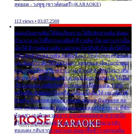
สุดยอด - วงซูซู (ซาวด์ดนตรี) (KARAOKE)
113 views • 03.07.2569
พ่อส่งเงินสามพัน ให้ฉันเรียนราม ได้อีกสักสามพัน ฉันคง
บ๊าย บาย จะไปซื้อกางเกงยีนส์ ลีวายส์มาใส่ เพราะเราเป็น
เด็กใต้ ลีวายส์อย่างเดียว อยากจะโชว์ถึงหิวโซ เด็กใต้ก็ไม่
หวั่น ตกตัวละหลายพัน กัดฟันซื้อมา ให้เด็กเทพเหลียวมอง
และต้องรู้ว่า เด็กใต้ไม่ธรรมดา แต่สุดยอด เดินโยกย้ายเย
ยวน กวนโอ๊ยพอได้ เพราะว่านุ่งลีวายส์ ตัวใหม่ใส่มา เดิน
เข้ามหาลัย จิ๊กโก๊มองหน้า ท่าจะมีปัญหา ไม่พอใจ ได้เป็น
เรื่องแน่นอน แต่ฉันไม่หวั่น เลยแหลงใต้ถามมัน ว่ามัน
พรั่นพรือ มันตอบว่าไม่พรื่อ เปลี่ยนเป็นยิ้มให้ เจอะเด็กใต้
ด้วยกัน ก็เลยรอด สุดยอด สุดยอด สุดยอด มันสุดยอด สุด
ยอด สุดยอด สุดยอด มันสุดยอด แอบหลงรักสาวราม ที่พัก
ห้องเช่า เธอผิวขาวผมยาว ปากแดงแหลงกลาง ถูกสเป็ก
จริงเธอ อยู่ห้องข้างข้าง อยากเข้าไปแหลงกลาง กลัว
ทองแดง กลับจากรามมาเจอ เธอมาซื้อข้าว แต่ก่อนนั้น