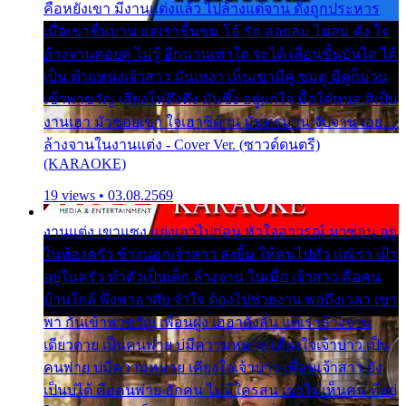
คือหยังเขา มีงานแต่งแล้ว ไปล้างแต่จาน ดั่งถูกประหาร
เมื่อเขาชื่นบาน แต่เราขื่นขม โอ้ รัก ลอยลม ไม่สม ดัง ใจ
ล้างจานคอยคู่ ไม่รู้ อีกนานเท่าใด จะได้ เลื่อนขั้นบันได ได้
เป็น ตำแหน่งเจ้าสาว มันเหงา เห็นเขามีคู่ ซมดู มีคู่ก็ม่วน
เข้าพาขวัญ เสียงโห่ตึงตึง มันซึ้ง อยู่แก่ใจ มื้อใด๋หนอ สิเป็น
งานเฮา มัวซอยเขา ใจเฮาซิด้าน มันทรมาน จับจาน เอย…
ล้างจานในงานแต่ง - Cover Ver. (ซาวด์ดนตรี)
(KARAOKE)
19 views • 03.08.2569
งานแต่ง เขาแซง แย่งเอาไปก่อน หัวใจอาวรณ์ มาซ่อน อยู่
ในห้องครัว ข้างนอกเจ้าสาว ส่งยิ้ม ให้คนไปทั่ว แต่เรา เฝ้า
อยู่ในครัว ทำตัวเป็นเด็ก ล้างจาน ในเมื่อ เจ้าสาว คือคน
บ้านใกล้ พึ่งพาอาศัย จำใจ ต้องไปช่วยงาน พอถึงเวลา เขา
พา กันเข้าพาขวัญ เพื่อนฝูง เฮฮาดังลั่น แต่เราล้างจาน
เดียวดาย เป็นคนพ่าย บ่มีความหมาย เคียงใจเจ้าบ่าว เป็น
คนพ่าย บ่มีความหมาย เคียงใจเจ้าบ่าว เพื่อนเจ้าสาว ยัง
เป็นบ่ได้ คือคนพ่าย ฮักคน ไม่มีใครสน เขาไม่เห็นคน ที่อยู่