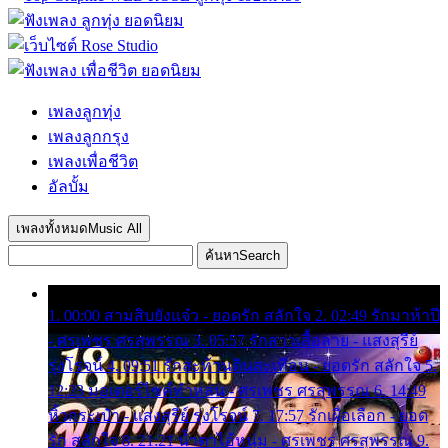
เพลงลูกทุ่ง
เพลงลูกกรุง
เพลงเพื่อชีวิต
อัลบั้ม
เพลงทั้งหมด
Music All
ค้นหา
Search
1. 00:00 สามสิบยังแจ๋ว - ยอดรัก สลักใจ 2. 02:49 รักมาห้าปี
- ศรเพชร ศรสุพรรณ 3. 05:57 รักสาวเสื้อลาย - แสงสุรีย์
รุ่งโรจน์ 4. 09:51 รักสะท้านดินสะเทือน - ยอดรัก สลักใจ 5.
12:23 มอเตอร์ไซค์ทำหล่น - ศรเพชร ศรสุพรรณ 6. 14:49
หิ้วกระเป๋า - แสงสุรีย์ รุ่งโรจน์ 7. 17:57 รักเผื่อเลือก - ยอด
รัก สลักใจ 8. 21:21 น้ำตาไอ้หนุ่ม - ศรเพชร ศรสุพรรณ 9.