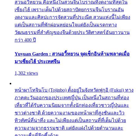
สวนอวี้หยวน คือหนึ่งในสวนจีนโบราณที่งดงามที่สุดใน
เซี่ยงไฮ้ เพราะเต็มไปด้วยสถาปัตยกรรมจีนโบราณอัน
งดงามและศิลปะการจัดสวนที่ประณีต สวนแห่งนี้ไม่เพียง
แต่เป็นสถานที่พักผ่อนหย่อนใจแต่ยังเป็นมรดกทาง
วัฒนธรรมที่สำคัญของจีนด้วยประวัติศาสตร์อันยาวนาน
กว่า 400 ปี
Yuyuan Garden : สวนอวี้หยวน จุดเช็กอินห้ามพลาดเมื่อ
มาเซี่ยงไฮ้ ประเทศจีน
1,302 views
หน้าผาโทจินโบ (Tojinbo) ตั้งอยู่ในจังหวัดฟุกุอิ (Fukui) ทาง
ภาคตะวันออกของประเทศญี่ปุ่น เป็นหนึ่งในสถานที่ท่อง
เที่ยวที่ได้รับความนิยมจากทั้งนักท่องเที่ยวชาวญี่ปุ่นและ
ชาวต่างชาติ ด้วยความงามของหน้าผาที่สูงชันและวิว
ทิวทัศน์ที่น่าทึ่ง และไม่เพียงแต่เป็นสถานที่ที่เต็มไปด้วย
ความงามจากธรรมชาติ แต่ยังแฝงไปด้วยตำนานและ
ความเชื่อที่ลึกซึ้งด้วย