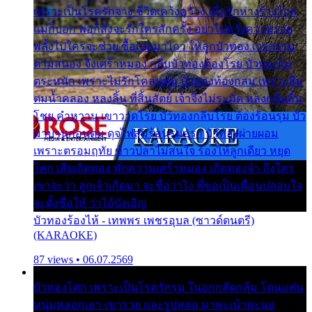
เพราะเป็นโรครักจาง ชีวิตเคว้งคว้าง เมื่อรักห่างร้างไกล
แม่ก็บอก พ่อก็สั่งจะรักใครสักครั้ง อย่าไปหวังความรวย
พลั้งไปใครจะช่วย ซื้อเปลมาไกว ให้ลูกบัวทอง เวรกรรม
ตามสนอง จึงเศร้าหมอง กลีบบัวทองต้องโรย บัวทองไม่
ตระหนัก เพราะไม่รักโคลนตม บัวทองท้องกลม เพราะลืม
ตมน้ำคลอง หลงลิ้น ที่สิ้นสัตย์ เจ้าจึงไม่ระมัด หลงกลิ่นลิ้น
โชย คำหวาน เขาวาดโรย บัวทองกลีบโรย ต้องร้อนรุม บัว
มาบานก่อนตูม ดุจไฟสุมร้อนรุมอุรา บัวทองผ่ายผอม
เพราะตรอมฤทัย ข้าวปลาไม่สนใจ ร้องไห้ลูกเดียว หยุด
โศก เสียเถิดทอง พักความเศร้าหมอง เถิดทองจ๋า ถึงใคร
เขาจะว่า ลูกเจ้าเกิดมา จะชื่อว่าไง พี่ขอเป็นเพื่อนปลอบใจ
จะตั้งชื่อให้ ว่าไอ้บังเอิญ
บัวทองร้องไห้ - เทพพร เพชรอุบล (ซาวด์ดนตรี)
(KARAOKE)
87 views • 06.07.2569
บัวทองโศก เพราะเป็นโรครักรุม ในอกกลัดกลุ้ม โดนแฟน
หนุ่มหลอกเอา เขารวย และรูปหล่อ มาพะเน้าพะนอ