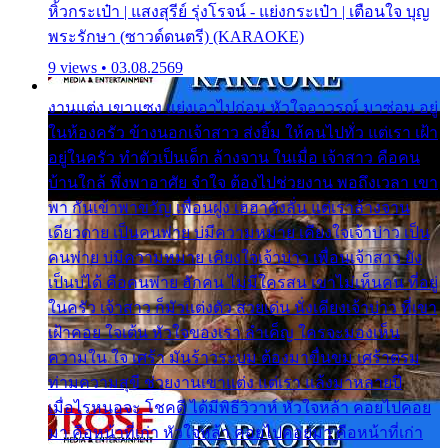
หิ้วกระเป๋า | แสงสุรีย์ รุ่งโรจน์ - แย่งกระเป๋า | เตือนใจ บุญ
พระรักษา (ซาวด์ดนตรี) (KARAOKE)
9 views • 03.08.2569
งานแต่ง เขาแซง แย่งเอาไปก่อน หัวใจอาวรณ์ มาซ่อน อยู่
ในห้องครัว ข้างนอกเจ้าสาว ส่งยิ้ม ให้คนไปทั่ว แต่เรา เฝ้า
อยู่ในครัว ทำตัวเป็นเด็ก ล้างจาน ในเมื่อ เจ้าสาว คือคน
บ้านใกล้ พึ่งพาอาศัย จำใจ ต้องไปช่วยงาน พอถึงเวลา เขา
พา กันเข้าพาขวัญ เพื่อนฝูง เฮฮาดังลั่น แต่เราล้างจาน
เดียวดาย เป็นคนพ่าย บ่มีความหมาย เคียงใจเจ้าบ่าว เป็น
คนพ่าย บ่มีความหมาย เคียงใจเจ้าบ่าว เพื่อนเจ้าสาว ยัง
เป็นบ่ได้ คือคนพ่าย ฮักคน ไม่มีใครสน เขาไม่เห็นคน ที่อยู่
ในครัว เจ้าสาว ก็มัวแต่งตัว สวยเด่น นั่งเคียงเจ้าบ่าว ที่เขา
เฝ้าคอย ใจเต้น หัวใจของเรา ลำเค็ญ ใครจะมองเห็น
ความใน ใจ เศร้า มันร้าวระบม ต้องมาขื่นขม เศร้าตรม
ท่ามความสุขี ช่วยงานเขาแต่ง แต่เรา แล้งมาหลายปี
เมื่อไรหนอจะ โชคดี ได้มีพิธีวิวาห์ หัวใจหล้า คอยไปคอย
มา คือหน้าที่เก่า หัวใจหล้า คอยไปคอยมา คือหน้าที่เก่า