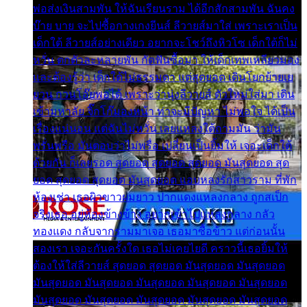
พ่อส่งเงินสามพัน ให้ฉันเรียนราม ได้อีกสักสามพัน ฉันคง
บ๊าย บาย จะไปซื้อกางเกงยีนส์ ลีวายส์มาใส่ เพราะเราเป็น
เด็กใต้ ลีวายส์อย่างเดียว อยากจะโชว์ถึงหิวโซ เด็กใต้ก็ไม่
หวั่น ตกตัวละหลายพัน กัดฟันซื้อมา ให้เด็กเทพเหลียวมอง
และต้องรู้ว่า เด็กใต้ไม่ธรรมดา แต่สุดยอด เดินโยกย้ายเย
ยวน กวนโอ๊ยพอได้ เพราะว่านุ่งลีวายส์ ตัวใหม่ใส่มา เดิน
เข้ามหาลัย จิ๊กโก๊มองหน้า ท่าจะมีปัญหา ไม่พอใจ ได้เป็น
เรื่องแน่นอน แต่ฉันไม่หวั่น เลยแหลงใต้ถามมัน ว่ามัน
พรั่นพรือ มันตอบว่าไม่พรื่อ เปลี่ยนเป็นยิ้มให้ เจอะเด็กใต้
ด้วยกัน ก็เลยรอด สุดยอด สุดยอด สุดยอด มันสุดยอด สุด
ยอด สุดยอด สุดยอด มันสุดยอด แอบหลงรักสาวราม ที่พัก
ห้องเช่า เธอผิวขาวผมยาว ปากแดงแหลงกลาง ถูกสเป็ก
จริงเธอ อยู่ห้องข้างข้าง อยากเข้าไปแหลงกลาง กลัว
ทองแดง กลับจากรามมาเจอ เธอมาซื้อข้าว แต่ก่อนนั้น
สองเรา เจอะกันครั้งใด เธอไม่เคยไยดี คราวนี้เธอยิ้มให้
ต้องให้ใส่ลีวายส์ สุดยอด สุดยอด มันสุดยอด มันสุดยอด
มันสุดยอด มันสุดยอด มันสุดยอด มันสุดยอด มันสุดยอด
มันสุดยอด มันสุดยอด มันสุดยอด มันสุดยอด มันสุดยอด