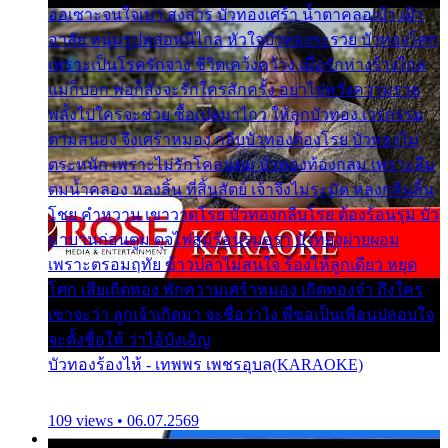
ออเซาะจนใจเบา สงสาร บัวทองเศร้า น้ำตาคลอเบ้า เฝ้า
อาลัย หนุ่มรูปหล่อหนีไกล หัวใจบัวทองระรวย บัวทองโศก
เพราะเป็นโรครักจาง ชีวิตเคว้งคว้าง เมื่อรักห่างร้างไกล
แม่ก็บอก พ่อก็สั่งจะรักใครสักครั้ง อย่าไปหวังความรวย
พลั้งไปใครจะช่วย ซื้อเปลมาไกว ให้ลูกบัวทอง เวรกรรม
ตามสนอง จึงเศร้าหมอง กลีบบัวทองต้องโรย บัวทองไม่
ตระหนัก เพราะไม่รักโคลนตม บัวทองท้องกลม เพราะลืม
ตมน้ำคลอง หลงลิ้น ที่สิ้นสัตย์ เจ้าจึงไม่ระมัด หลงกลิ่นลิ้น
โชย คำหวาน เขาวาดโรย บัวทองกลีบโรย ต้องร้อนรุม บัว
มาบานก่อนตูม ดุจไฟสุมร้อนรุมอุรา บัวทองผ่ายผอม
เพราะตรอมฤทัย ข้าวปลาไม่สนใจ ร้องไห้ลูกเดียว หยุด
โศก เสียเถิดทอง พักความเศร้าหมอง เถิดทองจ๋า ถึงใคร
เขาจะว่า ลูกเจ้าเกิดมา จะชื่อว่าไง พี่ขอเป็นเพื่อนปลอบใจ
จะตั้งชื่อให้ ว่าไอ้บังเอิญ
บัวทองร้องไห้ - เทพพร เพชรอุบล(KARAOKE)
109 views • 06.07.2569