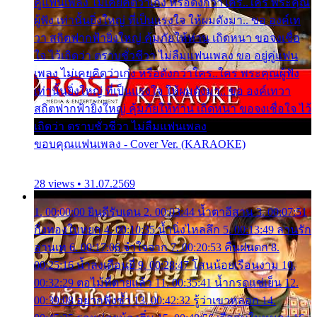
คู่แฟนเพลง ไม่เคยคิดว่าเก่ง หรือดังกว่าใคร..ใคร พระคุณ
ผู้ฟัง เท่านั้นยิ่งใหญ่ ที่เป็นแรงใจ ให้ผมดังมา.. ขอ องค์เท
วา สถิตฟากฟ้ายิ่งใหญ่ คุ้มภัยให้ท่าน เถิดหนา ขอจงเชื่อ
ใจ ไว้เถิดว่า ตราบชั่วชีวา ไม่ลืมแฟนเพลง ขอ อยู่คู่แฟน
เพลง ไม่เคยคิดว่าเก่ง หรือดังกว่าใคร..ใคร พระคุณผู้ฟัง
เท่านั้นยิ่งใหญ่ ที่เป็นแรงใจ ให้ผมดังมา.. ขอ องค์เทวา
สถิตฟากฟ้ายิ่งใหญ่ คุ้มภัยให้ท่าน เถิดหนา ขอจงเชื่อใจ ไว้
เถิดว่า ตราบชั่วชีวา ไม่ลืมแฟนเพลง
ขอบคุณแฟนเพลง - Cover Ver. (KARAOKE)
28 views • 31.07.2569
1. 00:00:00 ยินดีรับเดน 2. 00:03:44 น้ำตาอีสาน 3. 00:07:51
กิ่งทองใบหยก 4. 00:10:35 น้ำนิ่งไหลลึก 5. 00:13:49 ลานรัก
ลานเท 6. 00:17:06 จำใจจาก 7. 00:20:53 คืนฝนตก 8.
00:25:16 น้ำลงเดือนยี่ 9. 00:28:47 โสนน้อยเรือนงาม 10.
00:32:29 ตอไม้ที่ตายแล้ว 11. 00:35:41 น้ำกรดแช่เย็น 12.
00:39:08 อยากฟังซ้ำ 13. 00:42:32 รู้ว่าเขาหลอก 14.