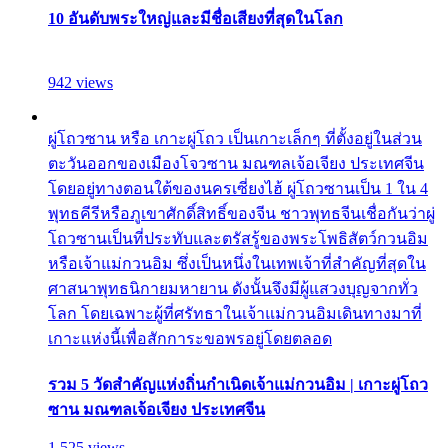
10 อันดับพระใหญ่และมีชื่อเสียงที่สุดในโลก
942 views
ผู่โถวซาน หรือ เกาะผู่โถว เป็นเกาะเล็กๆ ที่ตั้งอยู่ในส่วน
ตะวันออกของเมืองโจวซาน มณฑลเจ้อเจียง ประเทศจีน
โดยอยู่ทางตอนใต้ของนครเซี่ยงไฮ้ ผู่โถวซานเป็น 1 ใน 4
พุทธคีรีหรือภูเขาศักดิ์สิทธิ์ของจีน ชาวพุทธจีนเชื่อกันว่าผู่
โถวซานเป็นที่ประทับและตรัสรู้ของพระโพธิสัตว์กวนอิม
หรือเจ้าแม่กวนอิม ซึ่งเป็นหนึ่งในเทพเจ้าที่สำคัญที่สุดใน
ศาสนาพุทธนิกายมหายาน ดังนั้นจึงมีผู้แสวงบุญจากทั่ว
โลก โดยเฉพาะผู้ที่ศรัทธาในเจ้าแม่กวนอิมเดินทางมาที่
เกาะแห่งนี้เพื่อสักการะขอพรอยู่โดยตลอด
รวม 5 วัดสำคัญแห่งถิ่นกำเนิดเจ้าแม่กวนอิม | เกาะผู่โถว
ซาน มณฑลเจ้อเจียง ประเทศจีน
1,525 views