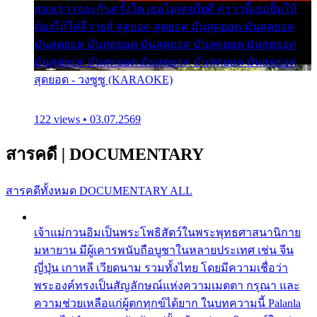
สองเรา เจอะกันครั้งใด เธอไม่เคยไยดี คราวนี้เธอยิ้มให้
ต้องให้ใส่ลีวายส์ สุดยอด สุดยอด มันสุดยอด มันสุดยอด
มันสุดยอด มันสุดยอด มันสุดยอด มันสุดยอด มันสุดยอด
มันสุดยอด มันสุดยอด มันสุดยอด มันสุดยอด มันสุดยอด
สุดยอด - วงซูซู (KARAOKE)
122 views • 03.07.2569
สารคดี
|
DOCUMENTARY
สารคดีทั้งหมด
DOCUMENTARY ALL
เจ้าแม่กวนอิมเป็นพระโพธิสัตว์ในพระพุทธศาสนานิกาย
มหายาน มีผู้เคารพนับถือบูชาในหลายประเทศ เช่น จีน
ญี่ปุ่น เกาหลี เวียดนาม รวมทั้งไทย โดยมีความเชื่อว่า
พระองค์ทรงเป็นสัญลักษณ์แห่งความเมตตา กรุณา และ
ความช่วยเหลือแก่ผู้ตกทุกข์ได้ยาก ในบทความนี้ Palanla