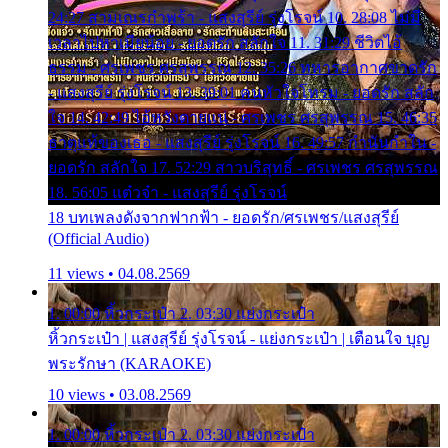
24:27 สามเณรกำพร้า - แสงสุรีย์ รุ่งโรจน์ 10. 28:08 ไม่มี
เวลาไปหาเมียน้อย - ยอดรัก สลักใจ 11. 31:29 ชีวิตไอ้
ธรรม - ศรเพชร ศรสุพรรณ 12. 35:26 ทหารอากาศขาดรัก
- แสงสุรีย์ รุ่งโรจน์ 13. 39:01 คนหัวใจโทรม - ยอดรัก สลัก
ใจ 14. 42:49 ไอ้หวังตายแน่ - ศรเพชร ศรสุพรรณ 15. 46:35
ธาตุแท้ของเธอ - แสงสุรีย์ รุ่งโรจน์ 16. 49:57 กำนันกำใน -
ยอดรัก สลักใจ 17. 52:29 สาวบริสุทธิ์ - ศรเพชร ศรสุพรรณ
18. 56:05 แต๋วจ๋า - แสงสุรีย์ รุ่งโรจน์
18 บทเพลงดังจากฟากฟ้า - ยอดรัก/ศรเพชร/แสงสุรีย์
(Official Audio)
11 views • 04.08.2569
1. 00:00 หิ้วกระเป๋า 2. 03:30 แย่งกระเป๋า
หิ้วกระเป๋า | แสงสุรีย์ รุ่งโรจน์ - แย่งกระเป๋า | เตือนใจ บุญ
พระรักษา (KARAOKE)
10 views • 03.08.2569
1. 00:00 หิ้วกระเป๋า 2. 03:30 แย่งกระเป๋า