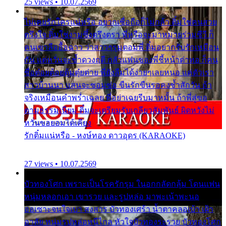
25 views • 10.07.2569
ไม่เคยรักใครแน่หรือ อยากเชื่อถือก็ไม่กล้า ติ๋มใช่คนสวย
ตรึงใจ ติ๋มใช่งามซึ้งตรึงตรา พี่หรือจะมาหมายร่วมชีวี ก็
คนเขาลืออื้อฉาว ว่าสาวๆรุมตอมพี่ ติ๋มอยากรับรักเหมือน
กัน แต่หวั่นจะช้ำดวงฤดี กลัวแฟนของพี่ชี้หน้าด่าทอ ก็คน
ชื่อต๋อยต้อยตุ้มตุ๋ยต่าย พี่ยังลืมได้ง่ายๆเลยหนอ แค่ตัวเรา
สาวบ้านนา แสนจะซอมซ่อ ขืนรักขืนรอคงช้ำสักวัน ถ้า
จริงเหมือนคำพร่ำเฉลย พี่อย่าเฉยรีบมาหมั้น ถ้าพี่สู่ขอ
ตามธรรมเนียม ติ๋มจะเตรียมรับเกลียวสัมพันธ์ ผิดหวังไม่
หวั่นขอยอมได้เคียง
รักติ๋มแน่หรือ - หงษ์ทอง ดาวอุดร (KARAOKE)
27 views • 10.07.2569
บัวทองโศก เพราะเป็นโรครักรุม ในอกกลัดกลุ้ม โดนแฟน
หนุ่มหลอกเอา เขารวย และรูปหล่อ มาพะเน้าพะนอ
ออเซาะจนใจเบา สงสาร บัวทองเศร้า น้ำตาคลอเบ้า เฝ้า
อาลัย หนุ่มรูปหล่อหนีไกล หัวใจบัวทองระรวย บัวทองโศก