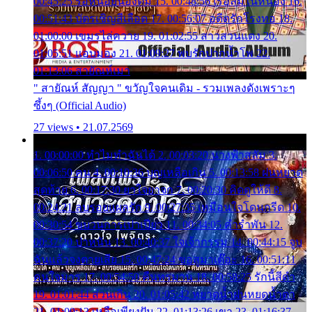
00:45:25 รอหน่อยน้องติ๋ม 15. 00:48:56 เรือล่มในหนอง 16.
00:51:43 บัตรเชิญสีเลือด 17. 00:56:07 อดีตรักโรงทอ 18.
01:00:00 เขมรไล่ควาย 19. 01:02:55 สาวสวนแตง 20.
01:05:51 แอบมอง 21. 01:09:27 พบรักปากน้ำโพ 22.
01:13:06 สายัณห์เมา
" สายัณห์ สัญญา " ขวัญใจคนเดิม - รวมเพลงดังเพราะๆ
ซึ้งๆ (Official Audio)
27 views • 21.07.2569
1. 00:00:00 ทำไมทำฉันได้ 2. 00:03:20 นางฟ้าสลัม 3.
00:06:50 คน 4. 00:10:36 บุญเหลือเกิน 5. 00:13:58 ฝนหยาด
สุดท้าย 6. 00:17:30 ยาใจยาจก 7. 00:20:30 คิดดูให้ดี 8.
00:24:21 ลบรอยแผลรัก 9. 00:27:35 เหมือนใจโดนกรีด 10.
00:30:54 ขบวนการเปาเปียว 11. 00:34:05 คำรำพัน 12.
00:37:20 ปาหนัน 13. 00:40:37 ใจเจ้ากรรม 14. 00:44:15 จูบ
ฉันแล้วจงตายเสีย 15. 00:47:24 ขอสูมาเต๊อะ 16. 00:51:11
คนใจมาร 17. 00:54:50 คืนทรมาน 18. 00:58:25 รักนี้สีดำ
19. 01:01:44 ส่วนเกิน 20. 01:05:42 หยาดน้ำฝนหยดน้ำตา
21. 01:09:13 เหลือเพียงฝัน 22. 01:13:26 เขา 23. 01:16:37