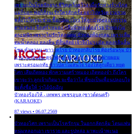
เพราะเป็นโรครักจาง ชีวิตเคว้งคว้าง เมื่อรักห่างร้างไกล
แม่ก็บอก พ่อก็สั่งจะรักใครสักครั้ง อย่าไปหวังความรวย
พลั้งไปใครจะช่วย ซื้อเปลมาไกว ให้ลูกบัวทอง เวรกรรม
ตามสนอง จึงเศร้าหมอง กลีบบัวทองต้องโรย บัวทองไม่
ตระหนัก เพราะไม่รักโคลนตม บัวทองท้องกลม เพราะลืม
ตมน้ำคลอง หลงลิ้น ที่สิ้นสัตย์ เจ้าจึงไม่ระมัด หลงกลิ่นลิ้น
โชย คำหวาน เขาวาดโรย บัวทองกลีบโรย ต้องร้อนรุม บัว
มาบานก่อนตูม ดุจไฟสุมร้อนรุมอุรา บัวทองผ่ายผอม
เพราะตรอมฤทัย ข้าวปลาไม่สนใจ ร้องไห้ลูกเดียว หยุด
โศก เสียเถิดทอง พักความเศร้าหมอง เถิดทองจ๋า ถึงใคร
เขาจะว่า ลูกเจ้าเกิดมา จะชื่อว่าไง พี่ขอเป็นเพื่อนปลอบใจ
จะตั้งชื่อให้ ว่าไอ้บังเอิญ
บัวทองร้องไห้ - เทพพร เพชรอุบล (ซาวด์ดนตรี)
(KARAOKE)
87 views • 06.07.2569
บัวทองโศก เพราะเป็นโรครักรุม ในอกกลัดกลุ้ม โดนแฟน
หนุ่มหลอกเอา เขารวย และรูปหล่อ มาพะเน้าพะนอ