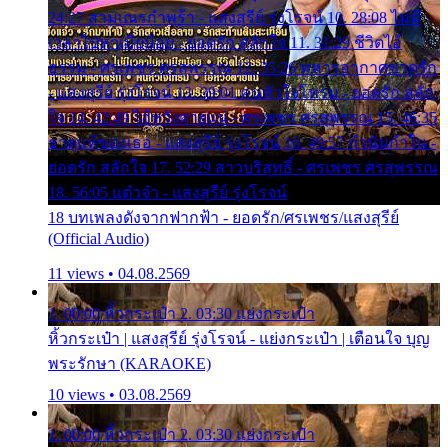
24:27 สามเณรกำพร้า - แสงสุรีย์ รุ่งโรจน์ 10. 28:08 ไม่มี
เวลาไปหาเมียน้อย - ยอดรัก สลักใจ 11. 31:29 ชีวิตไอ้
ธรรม - ศรเพชร ศรสุพรรณ 12. 35:26 ทหารอากาศขาดรัก
- แสงสุรีย์ รุ่งโรจน์ 13. 39:01 คนหัวใจโทรม - ยอดรัก สลัก
ใจ 14. 42:49 ไอ้หวังตายแน่ - ศรเพชร ศรสุพรรณ 15. 46:35
ธาตุแท้ของเธอ - แสงสุรีย์ รุ่งโรจน์ 16. 49:57 กำนันกำใน -
ยอดรัก สลักใจ 17. 52:29 สาวบริสุทธิ์ - ศรเพชร ศรสุพรรณ
18. 56:05 แต๋วจ๋า - แสงสุรีย์ รุ่งโรจน์
18 บทเพลงดังจากฟากฟ้า - ยอดรัก/ศรเพชร/แสงสุรีย์
(Official Audio)
11 views • 04.08.2569
1. 00:00 หิ้วกระเป๋า 2. 03:30 แย่งกระเป๋า
หิ้วกระเป๋า | แสงสุรีย์ รุ่งโรจน์ - แย่งกระเป๋า | เตือนใจ บุญ
พระรักษา (KARAOKE)
10 views • 03.08.2569
1. 00:00 หิ้วกระเป๋า 2. 03:30 แย่งกระเป๋า