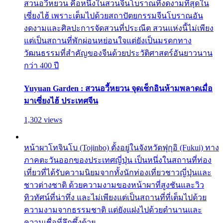
สวนอวี้หยวน คือหนึ่งในสวนจีนโบราณที่งดงามที่สุดใน
เซี่ยงไฮ้ เพราะเต็มไปด้วยสถาปัตยกรรมจีนโบราณอัน
งดงามและศิลปะการจัดสวนที่ประณีต สวนแห่งนี้ไม่เพียง
แต่เป็นสถานที่พักผ่อนหย่อนใจแต่ยังเป็นมรดกทาง
วัฒนธรรมที่สำคัญของจีนด้วยประวัติศาสตร์อันยาวนาน
กว่า 400 ปี
Yuyuan Garden : สวนอวี้หยวน จุดเช็กอินห้ามพลาดเมื่อ
มาเซี่ยงไฮ้ ประเทศจีน
1,302 views
หน้าผาโทจินโบ (Tojinbo) ตั้งอยู่ในจังหวัดฟุกุอิ (Fukui) ทาง
ภาคตะวันออกของประเทศญี่ปุ่น เป็นหนึ่งในสถานที่ท่อง
เที่ยวที่ได้รับความนิยมจากทั้งนักท่องเที่ยวชาวญี่ปุ่นและ
ชาวต่างชาติ ด้วยความงามของหน้าผาที่สูงชันและวิว
ทิวทัศน์ที่น่าทึ่ง และไม่เพียงแต่เป็นสถานที่ที่เต็มไปด้วย
ความงามจากธรรมชาติ แต่ยังแฝงไปด้วยตำนานและ
ความเชื่อที่ลึกซึ้งด้วย