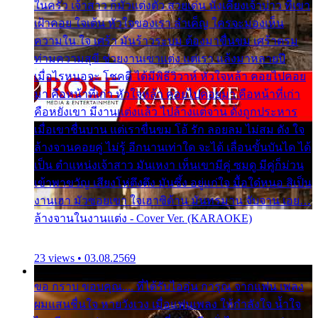
ในครัว เจ้าสาว ก็มัวแต่งตัว สวยเด่น นั่งเคียงเจ้าบ่าว ที่เขา
เฝ้าคอย ใจเต้น หัวใจของเรา ลำเค็ญ ใครจะมองเห็น
ความใน ใจ เศร้า มันร้าวระบม ต้องมาขื่นขม เศร้าตรม
ท่ามความสุขี ช่วยงานเขาแต่ง แต่เรา แล้งมาหลายปี
เมื่อไรหนอจะ โชคดี ได้มีพิธีวิวาห์ หัวใจหล้า คอยไปคอย
มา คือหน้าที่เก่า หัวใจหล้า คอยไปคอยมา คือหน้าที่เก่า
คือหยังเขา มีงานแต่งแล้ว ไปล้างแต่จาน ดั่งถูกประหาร
เมื่อเขาชื่นบาน แต่เราขื่นขม โอ้ รัก ลอยลม ไม่สม ดัง ใจ
ล้างจานคอยคู่ ไม่รู้ อีกนานเท่าใด จะได้ เลื่อนขั้นบันได ได้
เป็น ตำแหน่งเจ้าสาว มันเหงา เห็นเขามีคู่ ซมดู มีคู่ก็ม่วน
เข้าพาขวัญ เสียงโห่ตึงตึง มันซึ้ง อยู่แก่ใจ มื้อใด๋หนอ สิเป็น
งานเฮา มัวซอยเขา ใจเฮาซิด้าน มันทรมาน จับจาน เอย…
ล้างจานในงานแต่ง - Cover Ver. (KARAOKE)
23 views • 03.08.2569
ขอ กราบ ขอบคุณ.... ที่ได้รับไออุ่น การุณ จากแฟน เพลง
ผมแสนชื่นใจ หายวังเวง เมื่อแฟนเพลง ให้กำลังใจ น้ำใจ