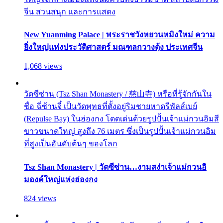
จีน สวนสนุก และการแสดง
New Yuanming Palace | พระราชวังหยวนหมิงใหม่ ความ
ยิ่งใหญ่แห่งประวัติศาสตร์ มณฑลกวางตุ้ง ประเทศจีน
1,068 views
วัดซีซ่าน (Tsz Shan Monastery / 慈山寺) หรือที่รู้จักกันใน
ชื่อ ฉี่ซ้านจี๋ เป็นวัดพุทธที่ตั้งอยู่ริมชายหาดรีพัลส์เบย์
(Repulse Bay) ในฮ่องกง โดดเด่นด้วยรูปปั้นเจ้าแม่กวนอิมสี
ขาวขนาดใหญ่ สูงถึง 76 เมตร ซึ่งเป็นรูปปั้นเจ้าแม่กวนอิม
ที่สูงเป็นอันดับต้นๆ ของโลก
Tsz Shan Monastery | วัดซีซ่าน…งามสง่าเจ้าแม่กวนอิ
มองค์ใหญ่แห่งฮ่องกง
824 views