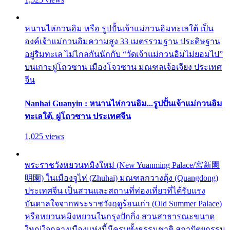
หนานไห่กวนอิม หรือ รูปปั้นเจ้าแม่กวนอิมทะเลใต้ เป็น
องค์เจ้าแม่กวนอิมความสูง 33 เมตรรวมฐาน ประดิษฐาน
อยู่ริมทะเล ไม่ไกลกันนักกับ “วัดเจ้าแม่กวนอิมไม่ยอมไป”
บนเกาะผู่โถวซาน เมืองโจวซาน มณฑลเจ้อเจียง ประเทศ
จีน
Nanhai Guanyin : หนานไห่กวนอิม...รูปปั้นเจ้าแม่กวนอิม
ทะเลใต้, ผู่โถวซาน ประเทศจีน
1,025 views
พระราชวังหยวนหมิงใหม่ (New Yuanming Palace/宮新園
明園) ในเมืองจูไห่ (Zhuhai) มณฑลกวางตุ้ง (Quangdong)
ประเทศจีน เป็นสวนและสถานที่ท่องเที่ยวที่ได้รับแรง
บันดาลใจจากพระราชวังฤดูร้อนเก่า (Old Summer Palace)
หรือหยวนหมิงหยวนในกรุงปักกิ่ง สวนสาธารณะขนาด
ใหญ่ใจกลางเมืองแห่งนี้มีครบทั้งธรรมชาติ สถาปัตยกรรม