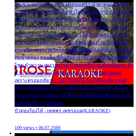
ออเซาะจนใจเบา สงสาร บัวทองเศร้า น้ำตาคลอเบ้า เฝ้า
อาลัย หนุ่มรูปหล่อหนีไกล หัวใจบัวทองระรวย บัวทองโศก
เพราะเป็นโรครักจาง ชีวิตเคว้งคว้าง เมื่อรักห่างร้างไกล
แม่ก็บอก พ่อก็สั่งจะรักใครสักครั้ง อย่าไปหวังความรวย
พลั้งไปใครจะช่วย ซื้อเปลมาไกว ให้ลูกบัวทอง เวรกรรม
ตามสนอง จึงเศร้าหมอง กลีบบัวทองต้องโรย บัวทองไม่
ตระหนัก เพราะไม่รักโคลนตม บัวทองท้องกลม เพราะลืม
ตมน้ำคลอง หลงลิ้น ที่สิ้นสัตย์ เจ้าจึงไม่ระมัด หลงกลิ่นลิ้น
โชย คำหวาน เขาวาดโรย บัวทองกลีบโรย ต้องร้อนรุม บัว
มาบานก่อนตูม ดุจไฟสุมร้อนรุมอุรา บัวทองผ่ายผอม
เพราะตรอมฤทัย ข้าวปลาไม่สนใจ ร้องไห้ลูกเดียว หยุด
โศก เสียเถิดทอง พักความเศร้าหมอง เถิดทองจ๋า ถึงใคร
เขาจะว่า ลูกเจ้าเกิดมา จะชื่อว่าไง พี่ขอเป็นเพื่อนปลอบใจ
จะตั้งชื่อให้ ว่าไอ้บังเอิญ
บัวทองร้องไห้ - เทพพร เพชรอุบล(KARAOKE)
109 views • 06.07.2569