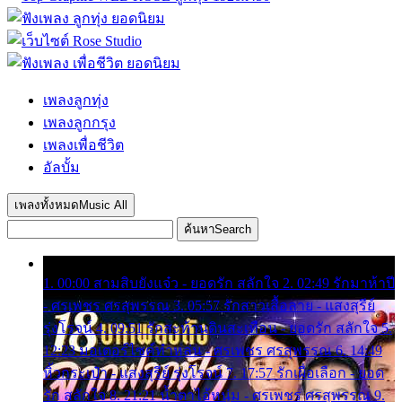
เพลงลูกทุ่ง
เพลงลูกกรุง
เพลงเพื่อชีวิต
อัลบั้ม
เพลงทั้งหมด
Music All
ค้นหา
Search
1. 00:00 สามสิบยังแจ๋ว - ยอดรัก สลักใจ 2. 02:49 รักมาห้าปี
- ศรเพชร ศรสุพรรณ 3. 05:57 รักสาวเสื้อลาย - แสงสุรีย์
รุ่งโรจน์ 4. 09:51 รักสะท้านดินสะเทือน - ยอดรัก สลักใจ 5.
12:23 มอเตอร์ไซค์ทำหล่น - ศรเพชร ศรสุพรรณ 6. 14:49
หิ้วกระเป๋า - แสงสุรีย์ รุ่งโรจน์ 7. 17:57 รักเผื่อเลือก - ยอด
รัก สลักใจ 8. 21:21 น้ำตาไอ้หนุ่ม - ศรเพชร ศรสุพรรณ 9.