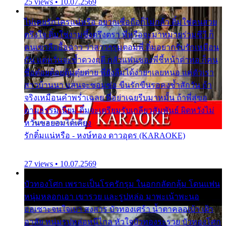
25 views • 10.07.2569
ไม่เคยรักใครแน่หรือ อยากเชื่อถือก็ไม่กล้า ติ๋มใช่คนสวย
ตรึงใจ ติ๋มใช่งามซึ้งตรึงตรา พี่หรือจะมาหมายร่วมชีวี ก็
คนเขาลืออื้อฉาว ว่าสาวๆรุมตอมพี่ ติ๋มอยากรับรักเหมือน
กัน แต่หวั่นจะช้ำดวงฤดี กลัวแฟนของพี่ชี้หน้าด่าทอ ก็คน
ชื่อต๋อยต้อยตุ้มตุ๋ยต่าย พี่ยังลืมได้ง่ายๆเลยหนอ แค่ตัวเรา
สาวบ้านนา แสนจะซอมซ่อ ขืนรักขืนรอคงช้ำสักวัน ถ้า
จริงเหมือนคำพร่ำเฉลย พี่อย่าเฉยรีบมาหมั้น ถ้าพี่สู่ขอ
ตามธรรมเนียม ติ๋มจะเตรียมรับเกลียวสัมพันธ์ ผิดหวังไม่
หวั่นขอยอมได้เคียง
รักติ๋มแน่หรือ - หงษ์ทอง ดาวอุดร (KARAOKE)
27 views • 10.07.2569
บัวทองโศก เพราะเป็นโรครักรุม ในอกกลัดกลุ้ม โดนแฟน
หนุ่มหลอกเอา เขารวย และรูปหล่อ มาพะเน้าพะนอ
ออเซาะจนใจเบา สงสาร บัวทองเศร้า น้ำตาคลอเบ้า เฝ้า
อาลัย หนุ่มรูปหล่อหนีไกล หัวใจบัวทองระรวย บัวทองโศก