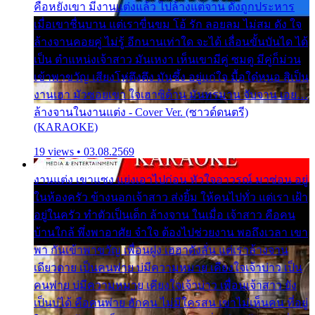
คือหยังเขา มีงานแต่งแล้ว ไปล้างแต่จาน ดั่งถูกประหาร
เมื่อเขาชื่นบาน แต่เราขื่นขม โอ้ รัก ลอยลม ไม่สม ดัง ใจ
ล้างจานคอยคู่ ไม่รู้ อีกนานเท่าใด จะได้ เลื่อนขั้นบันได ได้
เป็น ตำแหน่งเจ้าสาว มันเหงา เห็นเขามีคู่ ซมดู มีคู่ก็ม่วน
เข้าพาขวัญ เสียงโห่ตึงตึง มันซึ้ง อยู่แก่ใจ มื้อใด๋หนอ สิเป็น
งานเฮา มัวซอยเขา ใจเฮาซิด้าน มันทรมาน จับจาน เอย…
ล้างจานในงานแต่ง - Cover Ver. (ซาวด์ดนตรี)
(KARAOKE)
19 views • 03.08.2569
งานแต่ง เขาแซง แย่งเอาไปก่อน หัวใจอาวรณ์ มาซ่อน อยู่
ในห้องครัว ข้างนอกเจ้าสาว ส่งยิ้ม ให้คนไปทั่ว แต่เรา เฝ้า
อยู่ในครัว ทำตัวเป็นเด็ก ล้างจาน ในเมื่อ เจ้าสาว คือคน
บ้านใกล้ พึ่งพาอาศัย จำใจ ต้องไปช่วยงาน พอถึงเวลา เขา
พา กันเข้าพาขวัญ เพื่อนฝูง เฮฮาดังลั่น แต่เราล้างจาน
เดียวดาย เป็นคนพ่าย บ่มีความหมาย เคียงใจเจ้าบ่าว เป็น
คนพ่าย บ่มีความหมาย เคียงใจเจ้าบ่าว เพื่อนเจ้าสาว ยัง
เป็นบ่ได้ คือคนพ่าย ฮักคน ไม่มีใครสน เขาไม่เห็นคน ที่อยู่