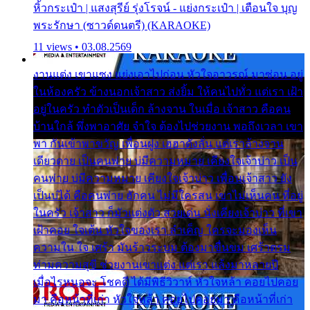
หิ้วกระเป๋า | แสงสุรีย์ รุ่งโรจน์ - แย่งกระเป๋า | เตือนใจ บุญ
พระรักษา (ซาวด์ดนตรี) (KARAOKE)
11 views • 03.08.2569
งานแต่ง เขาแซง แย่งเอาไปก่อน หัวใจอาวรณ์ มาซ่อน อยู่
ในห้องครัว ข้างนอกเจ้าสาว ส่งยิ้ม ให้คนไปทั่ว แต่เรา เฝ้า
อยู่ในครัว ทำตัวเป็นเด็ก ล้างจาน ในเมื่อ เจ้าสาว คือคน
บ้านใกล้ พึ่งพาอาศัย จำใจ ต้องไปช่วยงาน พอถึงเวลา เขา
พา กันเข้าพาขวัญ เพื่อนฝูง เฮฮาดังลั่น แต่เราล้างจาน
เดียวดาย เป็นคนพ่าย บ่มีความหมาย เคียงใจเจ้าบ่าว เป็น
คนพ่าย บ่มีความหมาย เคียงใจเจ้าบ่าว เพื่อนเจ้าสาว ยัง
เป็นบ่ได้ คือคนพ่าย ฮักคน ไม่มีใครสน เขาไม่เห็นคน ที่อยู่
ในครัว เจ้าสาว ก็มัวแต่งตัว สวยเด่น นั่งเคียงเจ้าบ่าว ที่เขา
เฝ้าคอย ใจเต้น หัวใจของเรา ลำเค็ญ ใครจะมองเห็น
ความใน ใจ เศร้า มันร้าวระบม ต้องมาขื่นขม เศร้าตรม
ท่ามความสุขี ช่วยงานเขาแต่ง แต่เรา แล้งมาหลายปี
เมื่อไรหนอจะ โชคดี ได้มีพิธีวิวาห์ หัวใจหล้า คอยไปคอย
มา คือหน้าที่เก่า หัวใจหล้า คอยไปคอยมา คือหน้าที่เก่า