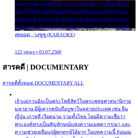
สองเรา เจอะกันครั้งใด เธอไม่เคยไยดี คราวนี้เธอยิ้มให้
ต้องให้ใส่ลีวายส์ สุดยอด สุดยอด มันสุดยอด มันสุดยอด
มันสุดยอด มันสุดยอด มันสุดยอด มันสุดยอด มันสุดยอด
มันสุดยอด มันสุดยอด มันสุดยอด มันสุดยอด มันสุดยอด
สุดยอด - วงซูซู (KARAOKE)
122 views • 03.07.2569
สารคดี
|
DOCUMENTARY
สารคดีทั้งหมด
DOCUMENTARY ALL
เจ้าแม่กวนอิมเป็นพระโพธิสัตว์ในพระพุทธศาสนานิกาย
มหายาน มีผู้เคารพนับถือบูชาในหลายประเทศ เช่น จีน
ญี่ปุ่น เกาหลี เวียดนาม รวมทั้งไทย โดยมีความเชื่อว่า
พระองค์ทรงเป็นสัญลักษณ์แห่งความเมตตา กรุณา และ
ความช่วยเหลือแก่ผู้ตกทุกข์ได้ยาก ในบทความนี้ Palanla