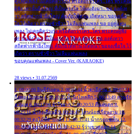
คู่แฟนเพลง ไม่เคยคิดว่าเก่ง หรือดังกว่าใคร..ใคร พระคุณ
ผู้ฟัง เท่านั้นยิ่งใหญ่ ที่เป็นแรงใจ ให้ผมดังมา.. ขอ องค์เท
วา สถิตฟากฟ้ายิ่งใหญ่ คุ้มภัยให้ท่าน เถิดหนา ขอจงเชื่อ
ใจ ไว้เถิดว่า ตราบชั่วชีวา ไม่ลืมแฟนเพลง ขอ อยู่คู่แฟน
เพลง ไม่เคยคิดว่าเก่ง หรือดังกว่าใคร..ใคร พระคุณผู้ฟัง
เท่านั้นยิ่งใหญ่ ที่เป็นแรงใจ ให้ผมดังมา.. ขอ องค์เทวา
สถิตฟากฟ้ายิ่งใหญ่ คุ้มภัยให้ท่าน เถิดหนา ขอจงเชื่อใจ ไว้
เถิดว่า ตราบชั่วชีวา ไม่ลืมแฟนเพลง
ขอบคุณแฟนเพลง - Cover Ver. (KARAOKE)
28 views • 31.07.2569
1. 00:00:00 ยินดีรับเดน 2. 00:03:44 น้ำตาอีสาน 3. 00:07:51
กิ่งทองใบหยก 4. 00:10:35 น้ำนิ่งไหลลึก 5. 00:13:49 ลานรัก
ลานเท 6. 00:17:06 จำใจจาก 7. 00:20:53 คืนฝนตก 8.
00:25:16 น้ำลงเดือนยี่ 9. 00:28:47 โสนน้อยเรือนงาม 10.
00:32:29 ตอไม้ที่ตายแล้ว 11. 00:35:41 น้ำกรดแช่เย็น 12.
00:39:08 อยากฟังซ้ำ 13. 00:42:32 รู้ว่าเขาหลอก 14.