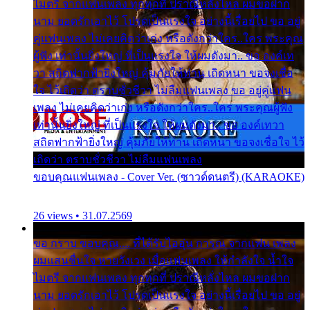
ไมตรี จากแฟนเพลง ทุกทุกที่ ปราณีหลั่งไหล ผมขอฝาก
นาม ยอดรักเอาไว้ โปรดเป็นแรงใจ อย่างนี้เรื่อยไป ขอ อยู่
คู่แฟนเพลง ไม่เคยคิดว่าเก่ง หรือดังกว่าใคร..ใคร พระคุณ
ผู้ฟัง เท่านั้นยิ่งใหญ่ ที่เป็นแรงใจ ให้ผมดังมา.. ขอ องค์เท
วา สถิตฟากฟ้ายิ่งใหญ่ คุ้มภัยให้ท่าน เถิดหนา ขอจงเชื่อ
ใจ ไว้เถิดว่า ตราบชั่วชีวา ไม่ลืมแฟนเพลง ขอ อยู่คู่แฟน
เพลง ไม่เคยคิดว่าเก่ง หรือดังกว่าใคร..ใคร พระคุณผู้ฟัง
เท่านั้นยิ่งใหญ่ ที่เป็นแรงใจ ให้ผมดังมา.. ขอ องค์เทวา
สถิตฟากฟ้ายิ่งใหญ่ คุ้มภัยให้ท่าน เถิดหนา ขอจงเชื่อใจ ไว้
เถิดว่า ตราบชั่วชีวา ไม่ลืมแฟนเพลง
ขอบคุณแฟนเพลง - Cover Ver. (ซาวด์ดนตรี) (KARAOKE)
26 views • 31.07.2569
ขอ กราบ ขอบคุณ.... ที่ได้รับไออุ่น การุณ จากแฟน เพลง
ผมแสนชื่นใจ หายวังเวง เมื่อแฟนเพลง ให้กำลังใจ น้ำใจ
ไมตรี จากแฟนเพลง ทุกทุกที่ ปราณีหลั่งไหล ผมขอฝาก
นาม ยอดรักเอาไว้ โปรดเป็นแรงใจ อย่างนี้เรื่อยไป ขอ อยู่