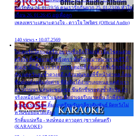
ขอรักคืน 24. 01:19:56 คนเรารักกันยาก 25. 01:23:06 หัวใจ
เถื่อน 26. 01:26:45 อยู่เพื่อลูก
เพลงเพราะเสนาะดวงใจ - ดาวใจ ไพจิตร (Official Audio)
140 views • 10.07.2569
ไม่เคยรักใครแน่หรือ อยากเชื่อถือก็ไม่กล้า ติ๋มใช่คนสวย
ตรึงใจ ติ๋มใช่งามซึ้งตรึงตรา พี่หรือจะมาหมายร่วมชีวี ก็
คนเขาลืออื้อฉาว ว่าสาวๆรุมตอมพี่ ติ๋มอยากรับรักเหมือน
กัน แต่หวั่นจะช้ำดวงฤดี กลัวแฟนของพี่ชี้หน้าด่าทอ ก็คน
ชื่อต๋อยต้อยตุ้มตุ๋ยต่าย พี่ยังลืมได้ง่ายๆเลยหนอ แค่ตัวเรา
สาวบ้านนา แสนจะซอมซ่อ ขืนรักขืนรอคงช้ำสักวัน ถ้า
จริงเหมือนคำพร่ำเฉลย พี่อย่าเฉยรีบมาหมั้น ถ้าพี่สู่ขอ
ตามธรรมเนียม ติ๋มจะเตรียมรับเกลียวสัมพันธ์ ผิดหวังไม่
หวั่นขอยอมได้เคียง
รักติ๋มแน่หรือ - หงษ์ทอง ดาวอุดร (ซาวด์ดนตรี)
(KARAOKE)