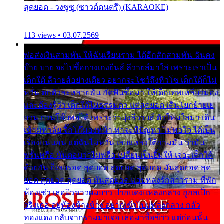
สุดยอด - วงซูซู (ซาวด์ดนตรี) (KARAOKE)
113 views • 03.07.2569
พ่อส่งเงินสามพัน ให้ฉันเรียนราม ได้อีกสักสามพัน ฉันคง
บ๊าย บาย จะไปซื้อกางเกงยีนส์ ลีวายส์มาใส่ เพราะเราเป็น
เด็กใต้ ลีวายส์อย่างเดียว อยากจะโชว์ถึงหิวโซ เด็กใต้ก็ไม่
หวั่น ตกตัวละหลายพัน กัดฟันซื้อมา ให้เด็กเทพเหลียวมอง
และต้องรู้ว่า เด็กใต้ไม่ธรรมดา แต่สุดยอด เดินโยกย้ายเย
ยวน กวนโอ๊ยพอได้ เพราะว่านุ่งลีวายส์ ตัวใหม่ใส่มา เดิน
เข้ามหาลัย จิ๊กโก๊มองหน้า ท่าจะมีปัญหา ไม่พอใจ ได้เป็น
เรื่องแน่นอน แต่ฉันไม่หวั่น เลยแหลงใต้ถามมัน ว่ามัน
พรั่นพรือ มันตอบว่าไม่พรื่อ เปลี่ยนเป็นยิ้มให้ เจอะเด็กใต้
ด้วยกัน ก็เลยรอด สุดยอด สุดยอด สุดยอด มันสุดยอด สุด
ยอด สุดยอด สุดยอด มันสุดยอด แอบหลงรักสาวราม ที่พัก
ห้องเช่า เธอผิวขาวผมยาว ปากแดงแหลงกลาง ถูกสเป็ก
จริงเธอ อยู่ห้องข้างข้าง อยากเข้าไปแหลงกลาง กลัว
ทองแดง กลับจากรามมาเจอ เธอมาซื้อข้าว แต่ก่อนนั้น