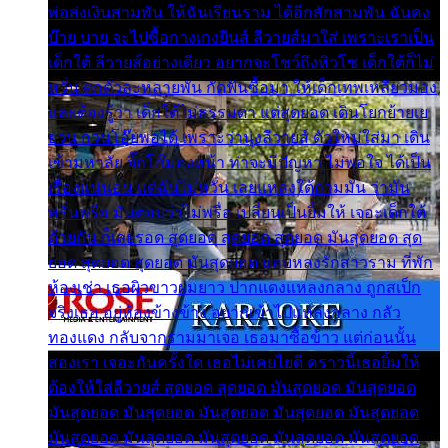
พ่อส่งเงินสามพัน ให้ฉันเรียนราม ได้อีกสักสามพัน ฉันคง
บ๊าย บาย จะไปซื้อกางเกงยีนส์ ลีวายส์มาใส่ เพราะเราเป็น
เด็กใต้ ลีวายส์อย่างเดียว อยากจะโชว์ถึงหิวโซ เด็กใต้ก็ไม่
หวั่น ตกตัวละหลายพัน กัดฟันซื้อมา ให้เด็กเทพเหลียวมอง
และต้องรู้ว่า เด็กใต้ไม่ธรรมดา แต่สุดยอด เดินโยกย้ายเย
ยวน กวนโอ๊ยพอได้ เพราะว่านุ่งลีวายส์ ตัวใหม่ใส่มา เดิน
เข้ามหาลัย จิ๊กโก๊มองหน้า ท่าจะมีปัญหา ไม่พอใจ ได้เป็น
เรื่องแน่นอน แต่ฉันไม่หวั่น เลยแหลงใต้ถามมัน ว่ามัน
พรั่นพรือ มันตอบว่าไม่พรื่อ เปลี่ยนเป็นยิ้มให้ เจอะเด็กใต้
ด้วยกัน ก็เลยรอด สุดยอด สุดยอด สุดยอด มันสุดยอด สุด
ยอด สุดยอด สุดยอด มันสุดยอด แอบหลงรักสาวราม ที่พัก
ห้องเช่า เธอผิวขาวผมยาว ปากแดงแหลงกลาง ถูกสเป็ก
จริงเธอ อยู่ห้องข้างข้าง อยากเข้าไปแหลงกลาง กลัว
ทองแดง กลับจากรามมาเจอ เธอมาซื้อข้าว แต่ก่อนนั้น
สองเรา เจอะกันครั้งใด เธอไม่เคยไยดี คราวนี้เธอยิ้มให้
ต้องให้ใส่ลีวายส์ สุดยอด สุดยอด มันสุดยอด มันสุดยอด
มันสุดยอด มันสุดยอด มันสุดยอด มันสุดยอด มันสุดยอด
มันสุดยอด มันสุดยอด มันสุดยอด มันสุดยอด มันสุดยอด