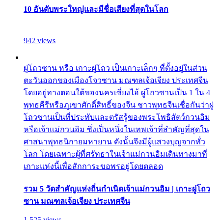
10 อันดับพระใหญ่และมีชื่อเสียงที่สุดในโลก
942 views
ผู่โถวซาน หรือ เกาะผู่โถว เป็นเกาะเล็กๆ ที่ตั้งอยู่ในส่วน
ตะวันออกของเมืองโจวซาน มณฑลเจ้อเจียง ประเทศจีน
โดยอยู่ทางตอนใต้ของนครเซี่ยงไฮ้ ผู่โถวซานเป็น 1 ใน 4
พุทธคีรีหรือภูเขาศักดิ์สิทธิ์ของจีน ชาวพุทธจีนเชื่อกันว่าผู่
โถวซานเป็นที่ประทับและตรัสรู้ของพระโพธิสัตว์กวนอิม
หรือเจ้าแม่กวนอิม ซึ่งเป็นหนึ่งในเทพเจ้าที่สำคัญที่สุดใน
ศาสนาพุทธนิกายมหายาน ดังนั้นจึงมีผู้แสวงบุญจากทั่ว
โลก โดยเฉพาะผู้ที่ศรัทธาในเจ้าแม่กวนอิมเดินทางมาที่
เกาะแห่งนี้เพื่อสักการะขอพรอยู่โดยตลอด
รวม 5 วัดสำคัญแห่งถิ่นกำเนิดเจ้าแม่กวนอิม | เกาะผู่โถว
ซาน มณฑลเจ้อเจียง ประเทศจีน
1,525 views