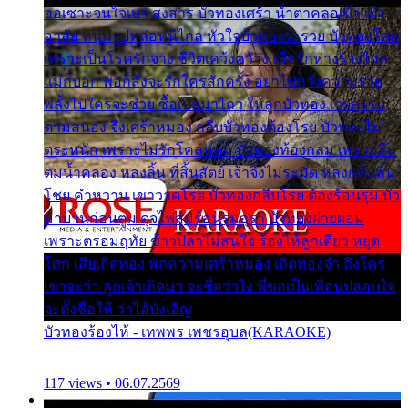
ออเซาะจนใจเบา สงสาร บัวทองเศร้า น้ำตาคลอเบ้า เฝ้า
อาลัย หนุ่มรูปหล่อหนีไกล หัวใจบัวทองระรวย บัวทองโศก
เพราะเป็นโรครักจาง ชีวิตเคว้งคว้าง เมื่อรักห่างร้างไกล
แม่ก็บอก พ่อก็สั่งจะรักใครสักครั้ง อย่าไปหวังความรวย
พลั้งไปใครจะช่วย ซื้อเปลมาไกว ให้ลูกบัวทอง เวรกรรม
ตามสนอง จึงเศร้าหมอง กลีบบัวทองต้องโรย บัวทองไม่
ตระหนัก เพราะไม่รักโคลนตม บัวทองท้องกลม เพราะลืม
ตมน้ำคลอง หลงลิ้น ที่สิ้นสัตย์ เจ้าจึงไม่ระมัด หลงกลิ่นลิ้น
โชย คำหวาน เขาวาดโรย บัวทองกลีบโรย ต้องร้อนรุม บัว
มาบานก่อนตูม ดุจไฟสุมร้อนรุมอุรา บัวทองผ่ายผอม
เพราะตรอมฤทัย ข้าวปลาไม่สนใจ ร้องไห้ลูกเดียว หยุด
โศก เสียเถิดทอง พักความเศร้าหมอง เถิดทองจ๋า ถึงใคร
เขาจะว่า ลูกเจ้าเกิดมา จะชื่อว่าไง พี่ขอเป็นเพื่อนปลอบใจ
จะตั้งชื่อให้ ว่าไอ้บังเอิญ
บัวทองร้องไห้ - เทพพร เพชรอุบล(KARAOKE)
117 views • 06.07.2569