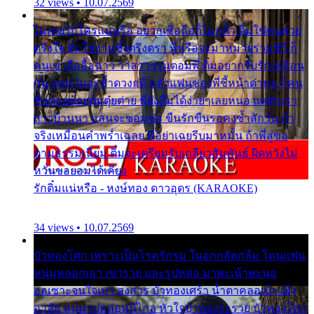
32 views • 10.07.2569
ไม่เคยรักใครแน่หรือ อยากเชื่อถือก็ไม่กล้า ติ๋มใช่คนสวย
ตรึงใจ ติ๋มใช่งามซึ้งตรึงตรา พี่หรือจะมาหมายร่วมชีวี ก็
คนเขาลืออื้อฉาว ว่าสาวๆรุมตอมพี่ ติ๋มอยากรับรักเหมือน
กัน แต่หวั่นจะช้ำดวงฤดี กลัวแฟนของพี่ชี้หน้าด่าทอ ก็คน
ชื่อต๋อยต้อยตุ้มตุ๋ยต่าย พี่ยังลืมได้ง่ายๆเลยหนอ แค่ตัวเรา
สาวบ้านนา แสนจะซอมซ่อ ขืนรักขืนรอคงช้ำสักวัน ถ้า
จริงเหมือนคำพร่ำเฉลย พี่อย่าเฉยรีบมาหมั้น ถ้าพี่สู่ขอ
ตามธรรมเนียม ติ๋มจะเตรียมรับเกลียวสัมพันธ์ ผิดหวังไม่
หวั่นขอยอมได้เคียง
รักติ๋มแน่หรือ - หงษ์ทอง ดาวอุดร (KARAOKE)
34 views • 10.07.2569
บัวทองโศก เพราะเป็นโรครักรุม ในอกกลัดกลุ้ม โดนแฟน
หนุ่มหลอกเอา เขารวย และรูปหล่อ มาพะเน้าพะนอ
ออเซาะจนใจเบา สงสาร บัวทองเศร้า น้ำตาคลอเบ้า เฝ้า
อาลัย หนุ่มรูปหล่อหนีไกล หัวใจบัวทองระรวย บัวทองโศก