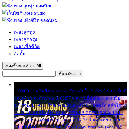
เพลงลูกทุ่ง
เพลงลูกกรุง
เพลงเพื่อชีวิต
อัลบั้ม
เพลงทั้งหมด
Music All
ค้นหา
Search
1. 00:00 สามสิบยังแจ๋ว - ยอดรัก สลักใจ 2. 02:49 รักมาห้าปี
- ศรเพชร ศรสุพรรณ 3. 05:57 รักสาวเสื้อลาย - แสงสุรีย์
รุ่งโรจน์ 4. 09:51 รักสะท้านดินสะเทือน - ยอดรัก สลักใจ 5.
12:23 มอเตอร์ไซค์ทำหล่น - ศรเพชร ศรสุพรรณ 6. 14:49
หิ้วกระเป๋า - แสงสุรีย์ รุ่งโรจน์ 7. 17:57 รักเผื่อเลือก - ยอด
รัก สลักใจ 8. 21:21 น้ำตาไอ้หนุ่ม - ศรเพชร ศรสุพรรณ 9.