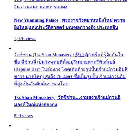
จีน สวนสนุก และการแสดง
New Yuanming Palace | พระราชวังหยวนหมิงใหม่ ความ
ยิ่งใหญ่แห่งประวัติศาสตร์ มณฑลกวางตุ้ง ประเทศจีน
1,076 views
วัดซีซ่าน (Tsz Shan Monastery / 慈山寺) หรือที่รู้จักกันใน
ชื่อ ฉี่ซ้านจี๋ เป็นวัดพุทธที่ตั้งอยู่ริมชายหาดรีพัลส์เบย์
(Repulse Bay) ในฮ่องกง โดดเด่นด้วยรูปปั้นเจ้าแม่กวนอิมสี
ขาวขนาดใหญ่ สูงถึง 76 เมตร ซึ่งเป็นรูปปั้นเจ้าแม่กวนอิม
ที่สูงเป็นอันดับต้นๆ ของโลก
Tsz Shan Monastery | วัดซีซ่าน…งามสง่าเจ้าแม่กวนอิ
มองค์ใหญ่แห่งฮ่องกง
829 views