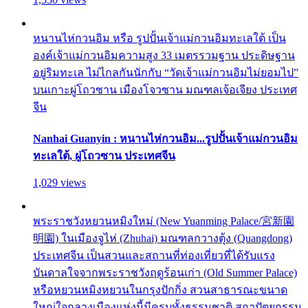
หนานไห่กวนอิม หรือ รูปปั้นเจ้าแม่กวนอิมทะเลใต้ เป็น
องค์เจ้าแม่กวนอิมความสูง 33 เมตรรวมฐาน ประดิษฐาน
อยู่ริมทะเล ไม่ไกลกันนักกับ “วัดเจ้าแม่กวนอิมไม่ยอมไป”
บนเกาะผู่โถวซาน เมืองโจวซาน มณฑลเจ้อเจียง ประเทศ
จีน
Nanhai Guanyin : หนานไห่กวนอิม...รูปปั้นเจ้าแม่กวนอิม
ทะเลใต้, ผู่โถวซาน ประเทศจีน
1,029 views
พระราชวังหยวนหมิงใหม่ (New Yuanming Palace/宮新園
明園) ในเมืองจูไห่ (Zhuhai) มณฑลกวางตุ้ง (Quangdong)
ประเทศจีน เป็นสวนและสถานที่ท่องเที่ยวที่ได้รับแรง
บันดาลใจจากพระราชวังฤดูร้อนเก่า (Old Summer Palace)
หรือหยวนหมิงหยวนในกรุงปักกิ่ง สวนสาธารณะขนาด
ใหญ่ใจกลางเมืองแห่งนี้มีครบทั้งธรรมชาติ สถาปัตยกรรม