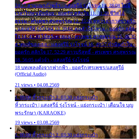
24:27 สามเณรกำพร้า - แสงสุรีย์ รุ่งโรจน์ 10. 28:08 ไม่มี
เวลาไปหาเมียน้อย - ยอดรัก สลักใจ 11. 31:29 ชีวิตไอ้
ธรรม - ศรเพชร ศรสุพรรณ 12. 35:26 ทหารอากาศขาดรัก
- แสงสุรีย์ รุ่งโรจน์ 13. 39:01 คนหัวใจโทรม - ยอดรัก สลัก
ใจ 14. 42:49 ไอ้หวังตายแน่ - ศรเพชร ศรสุพรรณ 15. 46:35
ธาตุแท้ของเธอ - แสงสุรีย์ รุ่งโรจน์ 16. 49:57 กำนันกำใน -
ยอดรัก สลักใจ 17. 52:29 สาวบริสุทธิ์ - ศรเพชร ศรสุพรรณ
18. 56:05 แต๋วจ๋า - แสงสุรีย์ รุ่งโรจน์
18 บทเพลงดังจากฟากฟ้า - ยอดรัก/ศรเพชร/แสงสุรีย์
(Official Audio)
21 views • 04.08.2569
1. 00:00 หิ้วกระเป๋า 2. 03:30 แย่งกระเป๋า
หิ้วกระเป๋า | แสงสุรีย์ รุ่งโรจน์ - แย่งกระเป๋า | เตือนใจ บุญ
พระรักษา (KARAOKE)
19 views • 03.08.2569
1. 00:00 หิ้วกระเป๋า 2. 03:30 แย่งกระเป๋า