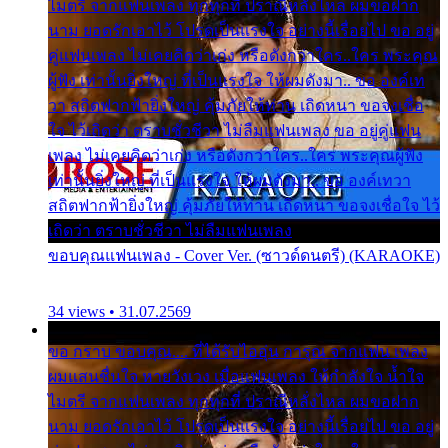
ไมตรี จากแฟนเพลง ทุกทุกที่ ปราณีหลั่งไหล ผมขอฝาก
นาม ยอดรักเอาไว้ โปรดเป็นแรงใจ อย่างนี้เรื่อยไป ขอ อยู่
คู่แฟนเพลง ไม่เคยคิดว่าเก่ง หรือดังกว่าใคร..ใคร พระคุณ
ผู้ฟัง เท่านั้นยิ่งใหญ่ ที่เป็นแรงใจ ให้ผมดังมา.. ขอ องค์เท
วา สถิตฟากฟ้ายิ่งใหญ่ คุ้มภัยให้ท่าน เถิดหนา ขอจงเชื่อ
ใจ ไว้เถิดว่า ตราบชั่วชีวา ไม่ลืมแฟนเพลง ขอ อยู่คู่แฟน
เพลง ไม่เคยคิดว่าเก่ง หรือดังกว่าใคร..ใคร พระคุณผู้ฟัง
เท่านั้นยิ่งใหญ่ ที่เป็นแรงใจ ให้ผมดังมา.. ขอ องค์เทวา
สถิตฟากฟ้ายิ่งใหญ่ คุ้มภัยให้ท่าน เถิดหนา ขอจงเชื่อใจ ไว้
เถิดว่า ตราบชั่วชีวา ไม่ลืมแฟนเพลง
ขอบคุณแฟนเพลง - Cover Ver. (ซาวด์ดนตรี) (KARAOKE)
34 views • 31.07.2569
ขอ กราบ ขอบคุณ.... ที่ได้รับไออุ่น การุณ จากแฟน เพลง
ผมแสนชื่นใจ หายวังเวง เมื่อแฟนเพลง ให้กำลังใจ น้ำใจ
ไมตรี จากแฟนเพลง ทุกทุกที่ ปราณีหลั่งไหล ผมขอฝาก
นาม ยอดรักเอาไว้ โปรดเป็นแรงใจ อย่างนี้เรื่อยไป ขอ อยู่