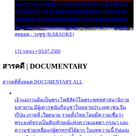
สองเรา เจอะกันครั้งใด เธอไม่เคยไยดี คราวนี้เธอยิ้มให้
ต้องให้ใส่ลีวายส์ สุดยอด สุดยอด มันสุดยอด มันสุดยอด
มันสุดยอด มันสุดยอด มันสุดยอด มันสุดยอด มันสุดยอด
มันสุดยอด มันสุดยอด มันสุดยอด มันสุดยอด มันสุดยอด
สุดยอด - วงซูซู (KARAOKE)
131 views • 03.07.2569
สารคดี
|
DOCUMENTARY
สารคดีทั้งหมด
DOCUMENTARY ALL
เจ้าแม่กวนอิมเป็นพระโพธิสัตว์ในพระพุทธศาสนานิกาย
มหายาน มีผู้เคารพนับถือบูชาในหลายประเทศ เช่น จีน
ญี่ปุ่น เกาหลี เวียดนาม รวมทั้งไทย โดยมีความเชื่อว่า
พระองค์ทรงเป็นสัญลักษณ์แห่งความเมตตา กรุณา และ
ความช่วยเหลือแก่ผู้ตกทุกข์ได้ยาก ในบทความนี้ Palanla