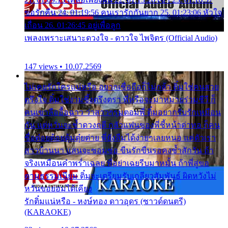
ขอรักคืน 24. 01:19:56 คนเรารักกันยาก 25. 01:23:06 หัวใจ
เถื่อน 26. 01:26:45 อยู่เพื่อลูก
เพลงเพราะเสนาะดวงใจ - ดาวใจ ไพจิตร (Official Audio)
147 views • 10.07.2569
ไม่เคยรักใครแน่หรือ อยากเชื่อถือก็ไม่กล้า ติ๋มใช่คนสวย
ตรึงใจ ติ๋มใช่งามซึ้งตรึงตรา พี่หรือจะมาหมายร่วมชีวี ก็
คนเขาลืออื้อฉาว ว่าสาวๆรุมตอมพี่ ติ๋มอยากรับรักเหมือน
กัน แต่หวั่นจะช้ำดวงฤดี กลัวแฟนของพี่ชี้หน้าด่าทอ ก็คน
ชื่อต๋อยต้อยตุ้มตุ๋ยต่าย พี่ยังลืมได้ง่ายๆเลยหนอ แค่ตัวเรา
สาวบ้านนา แสนจะซอมซ่อ ขืนรักขืนรอคงช้ำสักวัน ถ้า
จริงเหมือนคำพร่ำเฉลย พี่อย่าเฉยรีบมาหมั้น ถ้าพี่สู่ขอ
ตามธรรมเนียม ติ๋มจะเตรียมรับเกลียวสัมพันธ์ ผิดหวังไม่
หวั่นขอยอมได้เคียง
รักติ๋มแน่หรือ - หงษ์ทอง ดาวอุดร (ซาวด์ดนตรี)
(KARAOKE)