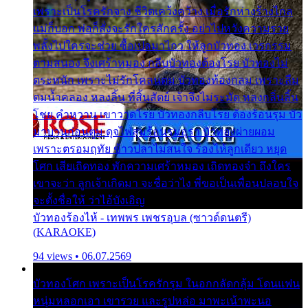
เพราะเป็นโรครักจาง ชีวิตเคว้งคว้าง เมื่อรักห่างร้างไกล
แม่ก็บอก พ่อก็สั่งจะรักใครสักครั้ง อย่าไปหวังความรวย
พลั้งไปใครจะช่วย ซื้อเปลมาไกว ให้ลูกบัวทอง เวรกรรม
ตามสนอง จึงเศร้าหมอง กลีบบัวทองต้องโรย บัวทองไม่
ตระหนัก เพราะไม่รักโคลนตม บัวทองท้องกลม เพราะลืม
ตมน้ำคลอง หลงลิ้น ที่สิ้นสัตย์ เจ้าจึงไม่ระมัด หลงกลิ่นลิ้น
โชย คำหวาน เขาวาดโรย บัวทองกลีบโรย ต้องร้อนรุม บัว
มาบานก่อนตูม ดุจไฟสุมร้อนรุมอุรา บัวทองผ่ายผอม
เพราะตรอมฤทัย ข้าวปลาไม่สนใจ ร้องไห้ลูกเดียว หยุด
โศก เสียเถิดทอง พักความเศร้าหมอง เถิดทองจ๋า ถึงใคร
เขาจะว่า ลูกเจ้าเกิดมา จะชื่อว่าไง พี่ขอเป็นเพื่อนปลอบใจ
จะตั้งชื่อให้ ว่าไอ้บังเอิญ
บัวทองร้องไห้ - เทพพร เพชรอุบล (ซาวด์ดนตรี)
(KARAOKE)
94 views • 06.07.2569
บัวทองโศก เพราะเป็นโรครักรุม ในอกกลัดกลุ้ม โดนแฟน
หนุ่มหลอกเอา เขารวย และรูปหล่อ มาพะเน้าพะนอ