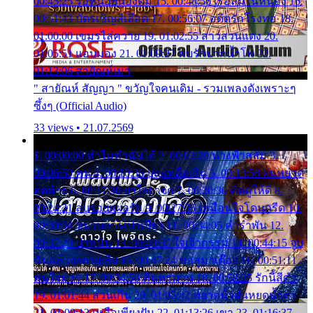
00:45:25 รอหน่อยน้องติ๋ม 15. 00:48:56 เรือล่มในหนอง 16.
00:51:43 บัตรเชิญสีเลือด 17. 00:56:07 อดีตรักโรงทอ 18.
01:00:00 เขมรไล่ควาย 19. 01:02:55 สาวสวนแตง 20.
01:05:51 แอบมอง 21. 01:09:27 พบรักปากน้ำโพ 22.
01:13:06 สายัณห์เมา
" สายัณห์ สัญญา " ขวัญใจคนเดิม - รวมเพลงดังเพราะๆ
ซึ้งๆ (Official Audio)
33 views • 21.07.2569
1. 00:00:00 ทำไมทำฉันได้ 2. 00:03:20 นางฟ้าสลัม 3.
00:06:50 คน 4. 00:10:36 บุญเหลือเกิน 5. 00:13:58 ฝนหยาด
สุดท้าย 6. 00:17:30 ยาใจยาจก 7. 00:20:30 คิดดูให้ดี 8.
00:24:21 ลบรอยแผลรัก 9. 00:27:35 เหมือนใจโดนกรีด 10.
00:30:54 ขบวนการเปาเปียว 11. 00:34:05 คำรำพัน 12.
00:37:20 ปาหนัน 13. 00:40:37 ใจเจ้ากรรม 14. 00:44:15 จูบ
ฉันแล้วจงตายเสีย 15. 00:47:24 ขอสูมาเต๊อะ 16. 00:51:11
คนใจมาร 17. 00:54:50 คืนทรมาน 18. 00:58:25 รักนี้สีดำ
19. 01:01:44 ส่วนเกิน 20. 01:05:42 หยาดน้ำฝนหยดน้ำตา
21. 01:09:13 เหลือเพียงฝัน 22. 01:13:26 เขา 23. 01:16:37