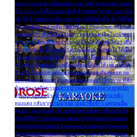
พ่อส่งเงินสามพัน ให้ฉันเรียนราม ได้อีกสักสามพัน ฉันคง
บ๊าย บาย จะไปซื้อกางเกงยีนส์ ลีวายส์มาใส่ เพราะเราเป็น
เด็กใต้ ลีวายส์อย่างเดียว อยากจะโชว์ถึงหิวโซ เด็กใต้ก็ไม่
หวั่น ตกตัวละหลายพัน กัดฟันซื้อมา ให้เด็กเทพเหลียวมอง
และต้องรู้ว่า เด็กใต้ไม่ธรรมดา แต่สุดยอด เดินโยกย้ายเย
ยวน กวนโอ๊ยพอได้ เพราะว่านุ่งลีวายส์ ตัวใหม่ใส่มา เดิน
เข้ามหาลัย จิ๊กโก๊มองหน้า ท่าจะมีปัญหา ไม่พอใจ ได้เป็น
เรื่องแน่นอน แต่ฉันไม่หวั่น เลยแหลงใต้ถามมัน ว่ามัน
พรั่นพรือ มันตอบว่าไม่พรื่อ เปลี่ยนเป็นยิ้มให้ เจอะเด็กใต้
ด้วยกัน ก็เลยรอด สุดยอด สุดยอด สุดยอด มันสุดยอด สุด
ยอด สุดยอด สุดยอด มันสุดยอด แอบหลงรักสาวราม ที่พัก
ห้องเช่า เธอผิวขาวผมยาว ปากแดงแหลงกลาง ถูกสเป็ก
จริงเธอ อยู่ห้องข้างข้าง อยากเข้าไปแหลงกลาง กลัว
ทองแดง กลับจากรามมาเจอ เธอมาซื้อข้าว แต่ก่อนนั้น
สองเรา เจอะกันครั้งใด เธอไม่เคยไยดี คราวนี้เธอยิ้มให้
ต้องให้ใส่ลีวายส์ สุดยอด สุดยอด มันสุดยอด มันสุดยอด
มันสุดยอด มันสุดยอด มันสุดยอด มันสุดยอด มันสุดยอด
มันสุดยอด มันสุดยอด มันสุดยอด มันสุดยอด มันสุดยอด