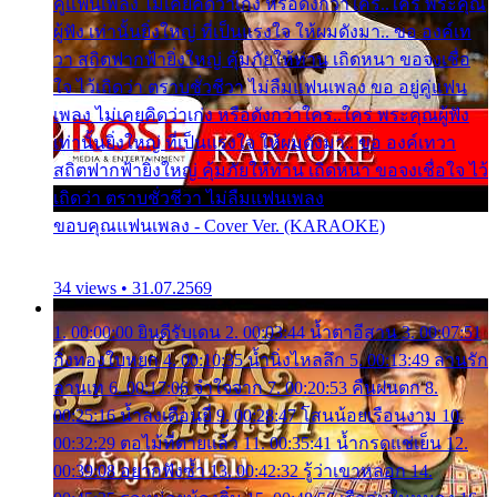
คู่แฟนเพลง ไม่เคยคิดว่าเก่ง หรือดังกว่าใคร..ใคร พระคุณ
ผู้ฟัง เท่านั้นยิ่งใหญ่ ที่เป็นแรงใจ ให้ผมดังมา.. ขอ องค์เท
วา สถิตฟากฟ้ายิ่งใหญ่ คุ้มภัยให้ท่าน เถิดหนา ขอจงเชื่อ
ใจ ไว้เถิดว่า ตราบชั่วชีวา ไม่ลืมแฟนเพลง ขอ อยู่คู่แฟน
เพลง ไม่เคยคิดว่าเก่ง หรือดังกว่าใคร..ใคร พระคุณผู้ฟัง
เท่านั้นยิ่งใหญ่ ที่เป็นแรงใจ ให้ผมดังมา.. ขอ องค์เทวา
สถิตฟากฟ้ายิ่งใหญ่ คุ้มภัยให้ท่าน เถิดหนา ขอจงเชื่อใจ ไว้
เถิดว่า ตราบชั่วชีวา ไม่ลืมแฟนเพลง
ขอบคุณแฟนเพลง - Cover Ver. (KARAOKE)
34 views • 31.07.2569
1. 00:00:00 ยินดีรับเดน 2. 00:03:44 น้ำตาอีสาน 3. 00:07:51
กิ่งทองใบหยก 4. 00:10:35 น้ำนิ่งไหลลึก 5. 00:13:49 ลานรัก
ลานเท 6. 00:17:06 จำใจจาก 7. 00:20:53 คืนฝนตก 8.
00:25:16 น้ำลงเดือนยี่ 9. 00:28:47 โสนน้อยเรือนงาม 10.
00:32:29 ตอไม้ที่ตายแล้ว 11. 00:35:41 น้ำกรดแช่เย็น 12.
00:39:08 อยากฟังซ้ำ 13. 00:42:32 รู้ว่าเขาหลอก 14.