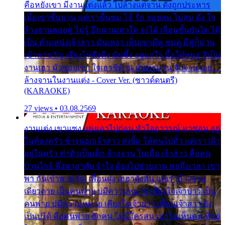
คือหยังเขา มีงานแต่งแล้ว ไปล้างแต่จาน ดั่งถูกประหาร
เมื่อเขาชื่นบาน แต่เราขื่นขม โอ้ รัก ลอยลม ไม่สม ดัง ใจ
ล้างจานคอยคู่ ไม่รู้ อีกนานเท่าใด จะได้ เลื่อนขั้นบันได ได้
เป็น ตำแหน่งเจ้าสาว มันเหงา เห็นเขามีคู่ ซมดู มีคู่ก็ม่วน
เข้าพาขวัญ เสียงโห่ตึงตึง มันซึ้ง อยู่แก่ใจ มื้อใด๋หนอ สิเป็น
งานเฮา มัวซอยเขา ใจเฮาซิด้าน มันทรมาน จับจาน เอย…
ล้างจานในงานแต่ง - Cover Ver. (ซาวด์ดนตรี)
(KARAOKE)
27 views • 03.08.2569
งานแต่ง เขาแซง แย่งเอาไปก่อน หัวใจอาวรณ์ มาซ่อน อยู่
ในห้องครัว ข้างนอกเจ้าสาว ส่งยิ้ม ให้คนไปทั่ว แต่เรา เฝ้า
อยู่ในครัว ทำตัวเป็นเด็ก ล้างจาน ในเมื่อ เจ้าสาว คือคน
บ้านใกล้ พึ่งพาอาศัย จำใจ ต้องไปช่วยงาน พอถึงเวลา เขา
พา กันเข้าพาขวัญ เพื่อนฝูง เฮฮาดังลั่น แต่เราล้างจาน
เดียวดาย เป็นคนพ่าย บ่มีความหมาย เคียงใจเจ้าบ่าว เป็น
คนพ่าย บ่มีความหมาย เคียงใจเจ้าบ่าว เพื่อนเจ้าสาว ยัง
เป็นบ่ได้ คือคนพ่าย ฮักคน ไม่มีใครสน เขาไม่เห็นคน ที่อยู่