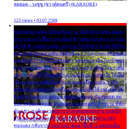
สุดยอด - วงซูซู (ซาวด์ดนตรี) (KARAOKE)
123 views • 03.07.2569
พ่อส่งเงินสามพัน ให้ฉันเรียนราม ได้อีกสักสามพัน ฉันคง
บ๊าย บาย จะไปซื้อกางเกงยีนส์ ลีวายส์มาใส่ เพราะเราเป็น
เด็กใต้ ลีวายส์อย่างเดียว อยากจะโชว์ถึงหิวโซ เด็กใต้ก็ไม่
หวั่น ตกตัวละหลายพัน กัดฟันซื้อมา ให้เด็กเทพเหลียวมอง
และต้องรู้ว่า เด็กใต้ไม่ธรรมดา แต่สุดยอด เดินโยกย้ายเย
ยวน กวนโอ๊ยพอได้ เพราะว่านุ่งลีวายส์ ตัวใหม่ใส่มา เดิน
เข้ามหาลัย จิ๊กโก๊มองหน้า ท่าจะมีปัญหา ไม่พอใจ ได้เป็น
เรื่องแน่นอน แต่ฉันไม่หวั่น เลยแหลงใต้ถามมัน ว่ามัน
พรั่นพรือ มันตอบว่าไม่พรื่อ เปลี่ยนเป็นยิ้มให้ เจอะเด็กใต้
ด้วยกัน ก็เลยรอด สุดยอด สุดยอด สุดยอด มันสุดยอด สุด
ยอด สุดยอด สุดยอด มันสุดยอด แอบหลงรักสาวราม ที่พัก
ห้องเช่า เธอผิวขาวผมยาว ปากแดงแหลงกลาง ถูกสเป็ก
จริงเธอ อยู่ห้องข้างข้าง อยากเข้าไปแหลงกลาง กลัว
ทองแดง กลับจากรามมาเจอ เธอมาซื้อข้าว แต่ก่อนนั้น