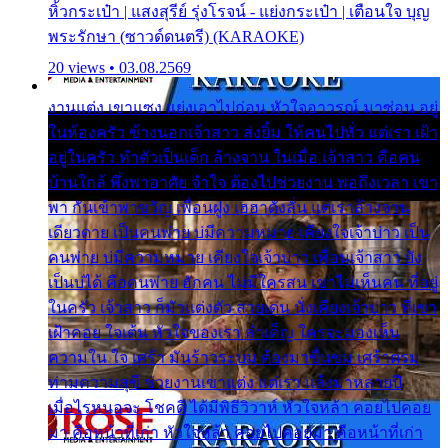
หิ้วกระเป๋า | แสงสุรีย์ รุ่งโรจน์ - แย่งกระเป๋า | เตือนใจ บุญ
พระรักษา (ซาวด์ดนตรี) (KARAOKE)
20 views • 03.08.2569
งานแต่ง เขาแซง แย่งเอาไปก่อน หัวใจอาวรณ์ มาซ่อน อยู่
ในห้องครัว ข้างนอกเจ้าสาว ส่งยิ้ม ให้คนไปทั่ว แต่เรา เฝ้า
อยู่ในครัว ทำตัวเป็นเด็ก ล้างจาน ในเมื่อ เจ้าสาว คือคน
บ้านใกล้ พึ่งพาอาศัย จำใจ ต้องไปช่วยงาน พอถึงเวลา เขา
พา กันเข้าพาขวัญ เพื่อนฝูง เฮฮาดังลั่น แต่เราล้างจาน
เดียวดาย เป็นคนพ่าย บ่มีความหมาย เคียงใจเจ้าบ่าว เป็น
คนพ่าย บ่มีความหมาย เคียงใจเจ้าบ่าว เพื่อนเจ้าสาว ยัง
เป็นบ่ได้ คือคนพ่าย ฮักคน ไม่มีใครสน เขาไม่เห็นคน ที่อยู่
ในครัว เจ้าสาว ก็มัวแต่งตัว สวยเด่น นั่งเคียงเจ้าบ่าว ที่เขา
เฝ้าคอย ใจเต้น หัวใจของเรา ลำเค็ญ ใครจะมองเห็น
ความใน ใจ เศร้า มันร้าวระบม ต้องมาขื่นขม เศร้าตรม
ท่ามความสุขี ช่วยงานเขาแต่ง แต่เรา แล้งมาหลายปี
เมื่อไรหนอจะ โชคดี ได้มีพิธีวิวาห์ หัวใจหล้า คอยไปคอย
มา คือหน้าที่เก่า หัวใจหล้า คอยไปคอยมา คือหน้าที่เก่า