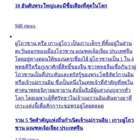
10 อันดับพระใหญ่และมีชื่อเสียงที่สุดในโลก
948 views
ผู่โถวซาน หรือ เกาะผู่โถว เป็นเกาะเล็กๆ ที่ตั้งอยู่ในส่วน
ตะวันออกของเมืองโจวซาน มณฑลเจ้อเจียง ประเทศจีน
โดยอยู่ทางตอนใต้ของนครเซี่ยงไฮ้ ผู่โถวซานเป็น 1 ใน 4
พุทธคีรีหรือภูเขาศักดิ์สิทธิ์ของจีน ชาวพุทธจีนเชื่อกันว่าผู่
โถวซานเป็นที่ประทับและตรัสรู้ของพระโพธิสัตว์กวนอิม
หรือเจ้าแม่กวนอิม ซึ่งเป็นหนึ่งในเทพเจ้าที่สำคัญที่สุดใน
ศาสนาพุทธนิกายมหายาน ดังนั้นจึงมีผู้แสวงบุญจากทั่ว
โลก โดยเฉพาะผู้ที่ศรัทธาในเจ้าแม่กวนอิมเดินทางมาที่
เกาะแห่งนี้เพื่อสักการะขอพรอยู่โดยตลอด
รวม 5 วัดสำคัญแห่งถิ่นกำเนิดเจ้าแม่กวนอิม | เกาะผู่โถว
ซาน มณฑลเจ้อเจียง ประเทศจีน
1,530 views