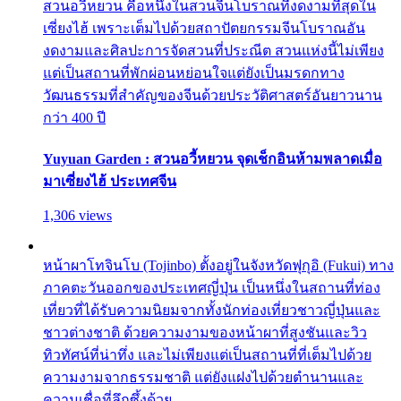
สวนอวี้หยวน คือหนึ่งในสวนจีนโบราณที่งดงามที่สุดใน
เซี่ยงไฮ้ เพราะเต็มไปด้วยสถาปัตยกรรมจีนโบราณอัน
งดงามและศิลปะการจัดสวนที่ประณีต สวนแห่งนี้ไม่เพียง
แต่เป็นสถานที่พักผ่อนหย่อนใจแต่ยังเป็นมรดกทาง
วัฒนธรรมที่สำคัญของจีนด้วยประวัติศาสตร์อันยาวนาน
กว่า 400 ปี
Yuyuan Garden : สวนอวี้หยวน จุดเช็กอินห้ามพลาดเมื่อ
มาเซี่ยงไฮ้ ประเทศจีน
1,306 views
หน้าผาโทจินโบ (Tojinbo) ตั้งอยู่ในจังหวัดฟุกุอิ (Fukui) ทาง
ภาคตะวันออกของประเทศญี่ปุ่น เป็นหนึ่งในสถานที่ท่อง
เที่ยวที่ได้รับความนิยมจากทั้งนักท่องเที่ยวชาวญี่ปุ่นและ
ชาวต่างชาติ ด้วยความงามของหน้าผาที่สูงชันและวิว
ทิวทัศน์ที่น่าทึ่ง และไม่เพียงแต่เป็นสถานที่ที่เต็มไปด้วย
ความงามจากธรรมชาติ แต่ยังแฝงไปด้วยตำนานและ
ความเชื่อที่ลึกซึ้งด้วย