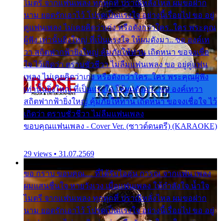
ไมตรี จากแฟนเพลง ทุกทุกที่ ปราณีหลั่งไหล ผมขอฝาก
นาม ยอดรักเอาไว้ โปรดเป็นแรงใจ อย่างนี้เรื่อยไป ขอ อยู่
คู่แฟนเพลง ไม่เคยคิดว่าเก่ง หรือดังกว่าใคร..ใคร พระคุณ
ผู้ฟัง เท่านั้นยิ่งใหญ่ ที่เป็นแรงใจ ให้ผมดังมา.. ขอ องค์เท
วา สถิตฟากฟ้ายิ่งใหญ่ คุ้มภัยให้ท่าน เถิดหนา ขอจงเชื่อ
ใจ ไว้เถิดว่า ตราบชั่วชีวา ไม่ลืมแฟนเพลง ขอ อยู่คู่แฟน
เพลง ไม่เคยคิดว่าเก่ง หรือดังกว่าใคร..ใคร พระคุณผู้ฟัง
เท่านั้นยิ่งใหญ่ ที่เป็นแรงใจ ให้ผมดังมา.. ขอ องค์เทวา
สถิตฟากฟ้ายิ่งใหญ่ คุ้มภัยให้ท่าน เถิดหนา ขอจงเชื่อใจ ไว้
เถิดว่า ตราบชั่วชีวา ไม่ลืมแฟนเพลง
ขอบคุณแฟนเพลง - Cover Ver. (ซาวด์ดนตรี) (KARAOKE)
29 views • 31.07.2569
ขอ กราบ ขอบคุณ.... ที่ได้รับไออุ่น การุณ จากแฟน เพลง
ผมแสนชื่นใจ หายวังเวง เมื่อแฟนเพลง ให้กำลังใจ น้ำใจ
ไมตรี จากแฟนเพลง ทุกทุกที่ ปราณีหลั่งไหล ผมขอฝาก
นาม ยอดรักเอาไว้ โปรดเป็นแรงใจ อย่างนี้เรื่อยไป ขอ อยู่