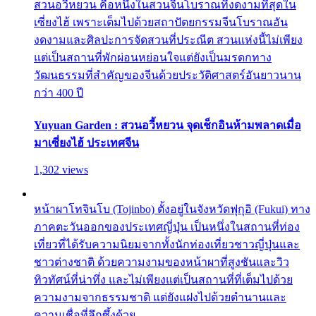
สวนอวี้หยวน คือหนึ่งในสวนจีนโบราณที่งดงามที่สุดใน
เซี่ยงไฮ้ เพราะเต็มไปด้วยสถาปัตยกรรมจีนโบราณอัน
งดงามและศิลปะการจัดสวนที่ประณีต สวนแห่งนี้ไม่เพียง
แต่เป็นสถานที่พักผ่อนหย่อนใจแต่ยังเป็นมรดกทาง
วัฒนธรรมที่สำคัญของจีนด้วยประวัติศาสตร์อันยาวนาน
กว่า 400 ปี
Yuyuan Garden : สวนอวี้หยวน จุดเช็กอินห้ามพลาดเมื่อ
มาเซี่ยงไฮ้ ประเทศจีน
1,302 views
หน้าผาโทจินโบ (Tojinbo) ตั้งอยู่ในจังหวัดฟุกุอิ (Fukui) ทาง
ภาคตะวันออกของประเทศญี่ปุ่น เป็นหนึ่งในสถานที่ท่อง
เที่ยวที่ได้รับความนิยมจากทั้งนักท่องเที่ยวชาวญี่ปุ่นและ
ชาวต่างชาติ ด้วยความงามของหน้าผาที่สูงชันและวิว
ทิวทัศน์ที่น่าทึ่ง และไม่เพียงแต่เป็นสถานที่ที่เต็มไปด้วย
ความงามจากธรรมชาติ แต่ยังแฝงไปด้วยตำนานและ
ความเชื่อที่ลึกซึ้งด้วย