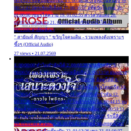
00:45:25 รอหน่อยน้องติ๋ม 15. 00:48:56 เรือล่มในหนอง 16.
00:51:43 บัตรเชิญสีเลือด 17. 00:56:07 อดีตรักโรงทอ 18.
01:00:00 เขมรไล่ควาย 19. 01:02:55 สาวสวนแตง 20.
01:05:51 แอบมอง 21. 01:09:27 พบรักปากน้ำโพ 22.
01:13:06 สายัณห์เมา
" สายัณห์ สัญญา " ขวัญใจคนเดิม - รวมเพลงดังเพราะๆ
ซึ้งๆ (Official Audio)
27 views • 21.07.2569
1. 00:00:00 ทำไมทำฉันได้ 2. 00:03:20 นางฟ้าสลัม 3.
00:06:50 คน 4. 00:10:36 บุญเหลือเกิน 5. 00:13:58 ฝนหยาด
สุดท้าย 6. 00:17:30 ยาใจยาจก 7. 00:20:30 คิดดูให้ดี 8.
00:24:21 ลบรอยแผลรัก 9. 00:27:35 เหมือนใจโดนกรีด 10.
00:30:54 ขบวนการเปาเปียว 11. 00:34:05 คำรำพัน 12.
00:37:20 ปาหนัน 13. 00:40:37 ใจเจ้ากรรม 14. 00:44:15 จูบ
ฉันแล้วจงตายเสีย 15. 00:47:24 ขอสูมาเต๊อะ 16. 00:51:11
คนใจมาร 17. 00:54:50 คืนทรมาน 18. 00:58:25 รักนี้สีดำ
19. 01:01:44 ส่วนเกิน 20. 01:05:42 หยาดน้ำฝนหยดน้ำตา
21. 01:09:13 เหลือเพียงฝัน 22. 01:13:26 เขา 23. 01:16:37