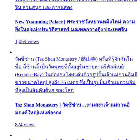
จีน สวนสนุก และการแสดง
New Yuanming Palace | พระราชวังหยวนหมิงใหม่ ความ
ยิ่งใหญ่แห่งประวัติศาสตร์ มณฑลกวางตุ้ง ประเทศจีน
1,069 views
วัดซีซ่าน (Tsz Shan Monastery / 慈山寺) หรือที่รู้จักกันใน
ชื่อ ฉี่ซ้านจี๋ เป็นวัดพุทธที่ตั้งอยู่ริมชายหาดรีพัลส์เบย์
(Repulse Bay) ในฮ่องกง โดดเด่นด้วยรูปปั้นเจ้าแม่กวนอิมสี
ขาวขนาดใหญ่ สูงถึง 76 เมตร ซึ่งเป็นรูปปั้นเจ้าแม่กวนอิม
ที่สูงเป็นอันดับต้นๆ ของโลก
Tsz Shan Monastery | วัดซีซ่าน…งามสง่าเจ้าแม่กวนอิ
มองค์ใหญ่แห่งฮ่องกง
824 views