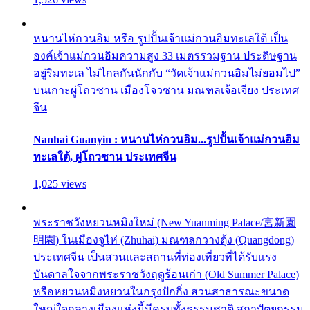
หนานไห่กวนอิม หรือ รูปปั้นเจ้าแม่กวนอิมทะเลใต้ เป็น
องค์เจ้าแม่กวนอิมความสูง 33 เมตรรวมฐาน ประดิษฐาน
อยู่ริมทะเล ไม่ไกลกันนักกับ “วัดเจ้าแม่กวนอิมไม่ยอมไป”
บนเกาะผู่โถวซาน เมืองโจวซาน มณฑลเจ้อเจียง ประเทศ
จีน
Nanhai Guanyin : หนานไห่กวนอิม...รูปปั้นเจ้าแม่กวนอิม
ทะเลใต้, ผู่โถวซาน ประเทศจีน
1,025 views
พระราชวังหยวนหมิงใหม่ (New Yuanming Palace/宮新園
明園) ในเมืองจูไห่ (Zhuhai) มณฑลกวางตุ้ง (Quangdong)
ประเทศจีน เป็นสวนและสถานที่ท่องเที่ยวที่ได้รับแรง
บันดาลใจจากพระราชวังฤดูร้อนเก่า (Old Summer Palace)
หรือหยวนหมิงหยวนในกรุงปักกิ่ง สวนสาธารณะขนาด
ใหญ่ใจกลางเมืองแห่งนี้มีครบทั้งธรรมชาติ สถาปัตยกรรม