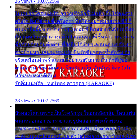
26 views • 10.07.2569
ไม่เคยรักใครแน่หรือ อยากเชื่อถือก็ไม่กล้า ติ๋มใช่คนสวย
ตรึงใจ ติ๋มใช่งามซึ้งตรึงตรา พี่หรือจะมาหมายร่วมชีวี ก็
คนเขาลืออื้อฉาว ว่าสาวๆรุมตอมพี่ ติ๋มอยากรับรักเหมือน
กัน แต่หวั่นจะช้ำดวงฤดี กลัวแฟนของพี่ชี้หน้าด่าทอ ก็คน
ชื่อต๋อยต้อยตุ้มตุ๋ยต่าย พี่ยังลืมได้ง่ายๆเลยหนอ แค่ตัวเรา
สาวบ้านนา แสนจะซอมซ่อ ขืนรักขืนรอคงช้ำสักวัน ถ้า
จริงเหมือนคำพร่ำเฉลย พี่อย่าเฉยรีบมาหมั้น ถ้าพี่สู่ขอ
ตามธรรมเนียม ติ๋มจะเตรียมรับเกลียวสัมพันธ์ ผิดหวังไม่
หวั่นขอยอมได้เคียง
รักติ๋มแน่หรือ - หงษ์ทอง ดาวอุดร (KARAOKE)
28 views • 10.07.2569
บัวทองโศก เพราะเป็นโรครักรุม ในอกกลัดกลุ้ม โดนแฟน
หนุ่มหลอกเอา เขารวย และรูปหล่อ มาพะเน้าพะนอ
ออเซาะจนใจเบา สงสาร บัวทองเศร้า น้ำตาคลอเบ้า เฝ้า
อาลัย หนุ่มรูปหล่อหนีไกล หัวใจบัวทองระรวย บัวทองโศก