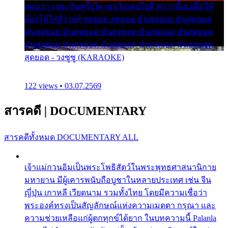
สองเรา เจอะกันครั้งใด เธอไม่เคยไยดี คราวนี้เธอยิ้มให้
ต้องให้ใส่ลีวายส์ สุดยอด สุดยอด มันสุดยอด มันสุดยอด
มันสุดยอด มันสุดยอด มันสุดยอด มันสุดยอด มันสุดยอด
มันสุดยอด มันสุดยอด มันสุดยอด มันสุดยอด มันสุดยอด
สุดยอด - วงซูซู (KARAOKE)
122 views • 03.07.2569
สารคดี
|
DOCUMENTARY
สารคดีทั้งหมด
DOCUMENTARY ALL
เจ้าแม่กวนอิมเป็นพระโพธิสัตว์ในพระพุทธศาสนานิกาย
มหายาน มีผู้เคารพนับถือบูชาในหลายประเทศ เช่น จีน
ญี่ปุ่น เกาหลี เวียดนาม รวมทั้งไทย โดยมีความเชื่อว่า
พระองค์ทรงเป็นสัญลักษณ์แห่งความเมตตา กรุณา และ
ความช่วยเหลือแก่ผู้ตกทุกข์ได้ยาก ในบทความนี้ Palanla