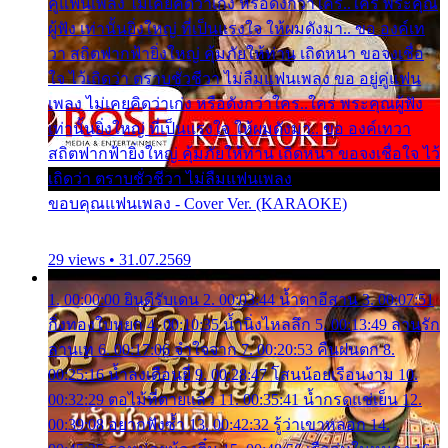
คู่แฟนเพลง ไม่เคยคิดว่าเก่ง หรือดังกว่าใคร..ใคร พระคุณ
ผู้ฟัง เท่านั้นยิ่งใหญ่ ที่เป็นแรงใจ ให้ผมดังมา.. ขอ องค์เท
วา สถิตฟากฟ้ายิ่งใหญ่ คุ้มภัยให้ท่าน เถิดหนา ขอจงเชื่อ
ใจ ไว้เถิดว่า ตราบชั่วชีวา ไม่ลืมแฟนเพลง ขอ อยู่คู่แฟน
เพลง ไม่เคยคิดว่าเก่ง หรือดังกว่าใคร..ใคร พระคุณผู้ฟัง
เท่านั้นยิ่งใหญ่ ที่เป็นแรงใจ ให้ผมดังมา.. ขอ องค์เทวา
สถิตฟากฟ้ายิ่งใหญ่ คุ้มภัยให้ท่าน เถิดหนา ขอจงเชื่อใจ ไว้
เถิดว่า ตราบชั่วชีวา ไม่ลืมแฟนเพลง
ขอบคุณแฟนเพลง - Cover Ver. (KARAOKE)
29 views • 31.07.2569
1. 00:00:00 ยินดีรับเดน 2. 00:03:44 น้ำตาอีสาน 3. 00:07:51
กิ่งทองใบหยก 4. 00:10:35 น้ำนิ่งไหลลึก 5. 00:13:49 ลานรัก
ลานเท 6. 00:17:06 จำใจจาก 7. 00:20:53 คืนฝนตก 8.
00:25:16 น้ำลงเดือนยี่ 9. 00:28:47 โสนน้อยเรือนงาม 10.
00:32:29 ตอไม้ที่ตายแล้ว 11. 00:35:41 น้ำกรดแช่เย็น 12.
00:39:08 อยากฟังซ้ำ 13. 00:42:32 รู้ว่าเขาหลอก 14.