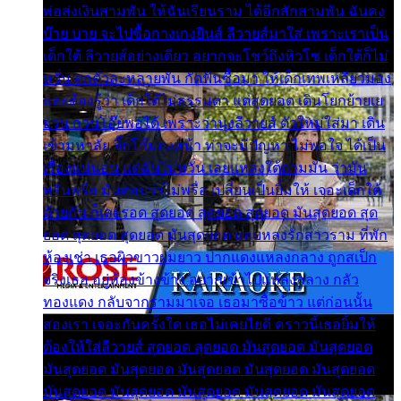
พ่อส่งเงินสามพัน ให้ฉันเรียนราม ได้อีกสักสามพัน ฉันคง
บ๊าย บาย จะไปซื้อกางเกงยีนส์ ลีวายส์มาใส่ เพราะเราเป็น
เด็กใต้ ลีวายส์อย่างเดียว อยากจะโชว์ถึงหิวโซ เด็กใต้ก็ไม่
หวั่น ตกตัวละหลายพัน กัดฟันซื้อมา ให้เด็กเทพเหลียวมอง
และต้องรู้ว่า เด็กใต้ไม่ธรรมดา แต่สุดยอด เดินโยกย้ายเย
ยวน กวนโอ๊ยพอได้ เพราะว่านุ่งลีวายส์ ตัวใหม่ใส่มา เดิน
เข้ามหาลัย จิ๊กโก๊มองหน้า ท่าจะมีปัญหา ไม่พอใจ ได้เป็น
เรื่องแน่นอน แต่ฉันไม่หวั่น เลยแหลงใต้ถามมัน ว่ามัน
พรั่นพรือ มันตอบว่าไม่พรื่อ เปลี่ยนเป็นยิ้มให้ เจอะเด็กใต้
ด้วยกัน ก็เลยรอด สุดยอด สุดยอด สุดยอด มันสุดยอด สุด
ยอด สุดยอด สุดยอด มันสุดยอด แอบหลงรักสาวราม ที่พัก
ห้องเช่า เธอผิวขาวผมยาว ปากแดงแหลงกลาง ถูกสเป็ก
จริงเธอ อยู่ห้องข้างข้าง อยากเข้าไปแหลงกลาง กลัว
ทองแดง กลับจากรามมาเจอ เธอมาซื้อข้าว แต่ก่อนนั้น
สองเรา เจอะกันครั้งใด เธอไม่เคยไยดี คราวนี้เธอยิ้มให้
ต้องให้ใส่ลีวายส์ สุดยอด สุดยอด มันสุดยอด มันสุดยอด
มันสุดยอด มันสุดยอด มันสุดยอด มันสุดยอด มันสุดยอด
มันสุดยอด มันสุดยอด มันสุดยอด มันสุดยอด มันสุดยอด