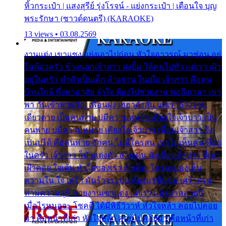
หิ้วกระเป๋า | แสงสุรีย์ รุ่งโรจน์ - แย่งกระเป๋า | เตือนใจ บุญ
พระรักษา (ซาวด์ดนตรี) (KARAOKE)
13 views • 03.08.2569
งานแต่ง เขาแซง แย่งเอาไปก่อน หัวใจอาวรณ์ มาซ่อน อยู่
ในห้องครัว ข้างนอกเจ้าสาว ส่งยิ้ม ให้คนไปทั่ว แต่เรา เฝ้า
อยู่ในครัว ทำตัวเป็นเด็ก ล้างจาน ในเมื่อ เจ้าสาว คือคน
บ้านใกล้ พึ่งพาอาศัย จำใจ ต้องไปช่วยงาน พอถึงเวลา เขา
พา กันเข้าพาขวัญ เพื่อนฝูง เฮฮาดังลั่น แต่เราล้างจาน
เดียวดาย เป็นคนพ่าย บ่มีความหมาย เคียงใจเจ้าบ่าว เป็น
คนพ่าย บ่มีความหมาย เคียงใจเจ้าบ่าว เพื่อนเจ้าสาว ยัง
เป็นบ่ได้ คือคนพ่าย ฮักคน ไม่มีใครสน เขาไม่เห็นคน ที่อยู่
ในครัว เจ้าสาว ก็มัวแต่งตัว สวยเด่น นั่งเคียงเจ้าบ่าว ที่เขา
เฝ้าคอย ใจเต้น หัวใจของเรา ลำเค็ญ ใครจะมองเห็น
ความใน ใจ เศร้า มันร้าวระบม ต้องมาขื่นขม เศร้าตรม
ท่ามความสุขี ช่วยงานเขาแต่ง แต่เรา แล้งมาหลายปี
เมื่อไรหนอจะ โชคดี ได้มีพิธีวิวาห์ หัวใจหล้า คอยไปคอย
มา คือหน้าที่เก่า หัวใจหล้า คอยไปคอยมา คือหน้าที่เก่า