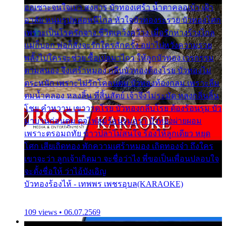
ออเซาะจนใจเบา สงสาร บัวทองเศร้า น้ำตาคลอเบ้า เฝ้า
อาลัย หนุ่มรูปหล่อหนีไกล หัวใจบัวทองระรวย บัวทองโศก
เพราะเป็นโรครักจาง ชีวิตเคว้งคว้าง เมื่อรักห่างร้างไกล
แม่ก็บอก พ่อก็สั่งจะรักใครสักครั้ง อย่าไปหวังความรวย
พลั้งไปใครจะช่วย ซื้อเปลมาไกว ให้ลูกบัวทอง เวรกรรม
ตามสนอง จึงเศร้าหมอง กลีบบัวทองต้องโรย บัวทองไม่
ตระหนัก เพราะไม่รักโคลนตม บัวทองท้องกลม เพราะลืม
ตมน้ำคลอง หลงลิ้น ที่สิ้นสัตย์ เจ้าจึงไม่ระมัด หลงกลิ่นลิ้น
โชย คำหวาน เขาวาดโรย บัวทองกลีบโรย ต้องร้อนรุม บัว
มาบานก่อนตูม ดุจไฟสุมร้อนรุมอุรา บัวทองผ่ายผอม
เพราะตรอมฤทัย ข้าวปลาไม่สนใจ ร้องไห้ลูกเดียว หยุด
โศก เสียเถิดทอง พักความเศร้าหมอง เถิดทองจ๋า ถึงใคร
เขาจะว่า ลูกเจ้าเกิดมา จะชื่อว่าไง พี่ขอเป็นเพื่อนปลอบใจ
จะตั้งชื่อให้ ว่าไอ้บังเอิญ
บัวทองร้องไห้ - เทพพร เพชรอุบล(KARAOKE)
109 views • 06.07.2569