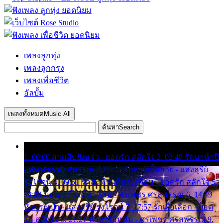
เพลงลูกทุ่ง
เพลงลูกกรุง
เพลงเพื่อชีวิต
อัลบั้ม
เพลงทั้งหมด
Music All
ค้นหา
Search
1. 00:00 สามสิบยังแจ๋ว - ยอดรัก สลักใจ 2. 02:49 รักมาห้าปี
- ศรเพชร ศรสุพรรณ 3. 05:57 รักสาวเสื้อลาย - แสงสุรีย์
รุ่งโรจน์ 4. 09:51 รักสะท้านดินสะเทือน - ยอดรัก สลักใจ 5.
12:23 มอเตอร์ไซค์ทำหล่น - ศรเพชร ศรสุพรรณ 6. 14:49
หิ้วกระเป๋า - แสงสุรีย์ รุ่งโรจน์ 7. 17:57 รักเผื่อเลือก - ยอด
รัก สลักใจ 8. 21:21 น้ำตาไอ้หนุ่ม - ศรเพชร ศรสุพรรณ 9.