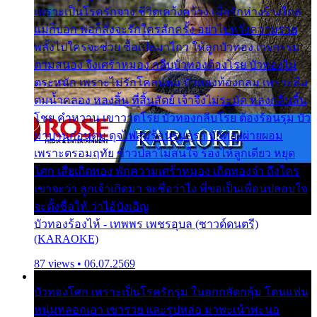
เพราะเป็นโรครักจาง ชีวิตเคว้งคว้าง เมื่อรักห่างร้างไกล
แม่ก็บอก พ่อก็สั่งจะรักใครสักครั้ง อย่าไปหวังความรวย
พลั้งไปใครจะช่วย ซื้อเปลมาไกว ให้ลูกบัวทอง เวรกรรม
ตามสนอง จึงเศร้าหมอง กลีบบัวทองต้องโรย บัวทองไม่
ตระหนัก เพราะไม่รักโคลนตม บัวทองท้องกลม เพราะลืม
ตมน้ำคลอง หลงลิ้น ที่สิ้นสัตย์ เจ้าจึงไม่ระมัด หลงกลิ่นลิ้น
โชย คำหวาน เขาวาดโรย บัวทองกลีบโรย ต้องร้อนรุม บัว
มาบานก่อนตูม ดุจไฟสุมร้อนรุมอุรา บัวทองผ่ายผอม
เพราะตรอมฤทัย ข้าวปลาไม่สนใจ ร้องไห้ลูกเดียว หยุด
โศก เสียเถิดทอง พักความเศร้าหมอง เถิดทองจ๋า ถึงใคร
เขาจะว่า ลูกเจ้าเกิดมา จะชื่อว่าไง พี่ขอเป็นเพื่อนปลอบใจ
จะตั้งชื่อให้ ว่าไอ้บังเอิญ
บัวทองร้องไห้ - เทพพร เพชรอุบล (ซาวด์ดนตรี)
(KARAOKE)
87 views • 06.07.2569
บัวทองโศก เพราะเป็นโรครักรุม ในอกกลัดกลุ้ม โดนแฟน
หนุ่มหลอกเอา เขารวย และรูปหล่อ มาพะเน้าพะนอ