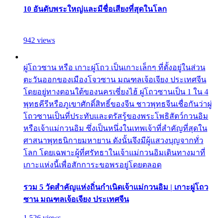
10 อันดับพระใหญ่และมีชื่อเสียงที่สุดในโลก
942 views
ผู่โถวซาน หรือ เกาะผู่โถว เป็นเกาะเล็กๆ ที่ตั้งอยู่ในส่วน
ตะวันออกของเมืองโจวซาน มณฑลเจ้อเจียง ประเทศจีน
โดยอยู่ทางตอนใต้ของนครเซี่ยงไฮ้ ผู่โถวซานเป็น 1 ใน 4
พุทธคีรีหรือภูเขาศักดิ์สิทธิ์ของจีน ชาวพุทธจีนเชื่อกันว่าผู่
โถวซานเป็นที่ประทับและตรัสรู้ของพระโพธิสัตว์กวนอิม
หรือเจ้าแม่กวนอิม ซึ่งเป็นหนึ่งในเทพเจ้าที่สำคัญที่สุดใน
ศาสนาพุทธนิกายมหายาน ดังนั้นจึงมีผู้แสวงบุญจากทั่ว
โลก โดยเฉพาะผู้ที่ศรัทธาในเจ้าแม่กวนอิมเดินทางมาที่
เกาะแห่งนี้เพื่อสักการะขอพรอยู่โดยตลอด
รวม 5 วัดสำคัญแห่งถิ่นกำเนิดเจ้าแม่กวนอิม | เกาะผู่โถว
ซาน มณฑลเจ้อเจียง ประเทศจีน
1,526 views