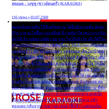
สุดยอด - วงซูซู (ซาวด์ดนตรี) (KARAOKE)
116 views • 03.07.2569
พ่อส่งเงินสามพัน ให้ฉันเรียนราม ได้อีกสักสามพัน ฉันคง
บ๊าย บาย จะไปซื้อกางเกงยีนส์ ลีวายส์มาใส่ เพราะเราเป็น
เด็กใต้ ลีวายส์อย่างเดียว อยากจะโชว์ถึงหิวโซ เด็กใต้ก็ไม่
หวั่น ตกตัวละหลายพัน กัดฟันซื้อมา ให้เด็กเทพเหลียวมอง
และต้องรู้ว่า เด็กใต้ไม่ธรรมดา แต่สุดยอด เดินโยกย้ายเย
ยวน กวนโอ๊ยพอได้ เพราะว่านุ่งลีวายส์ ตัวใหม่ใส่มา เดิน
เข้ามหาลัย จิ๊กโก๊มองหน้า ท่าจะมีปัญหา ไม่พอใจ ได้เป็น
เรื่องแน่นอน แต่ฉันไม่หวั่น เลยแหลงใต้ถามมัน ว่ามัน
พรั่นพรือ มันตอบว่าไม่พรื่อ เปลี่ยนเป็นยิ้มให้ เจอะเด็กใต้
ด้วยกัน ก็เลยรอด สุดยอด สุดยอด สุดยอด มันสุดยอด สุด
ยอด สุดยอด สุดยอด มันสุดยอด แอบหลงรักสาวราม ที่พัก
ห้องเช่า เธอผิวขาวผมยาว ปากแดงแหลงกลาง ถูกสเป็ก
จริงเธอ อยู่ห้องข้างข้าง อยากเข้าไปแหลงกลาง กลัว
ทองแดง กลับจากรามมาเจอ เธอมาซื้อข้าว แต่ก่อนนั้น