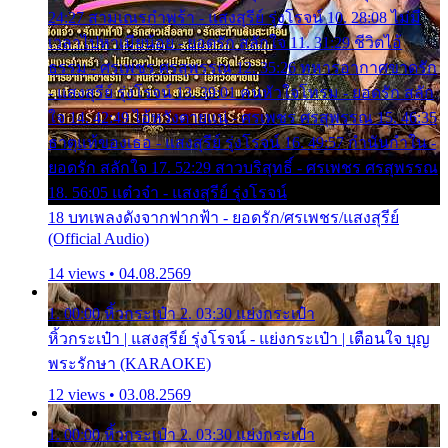
24:27 สามเณรกำพร้า - แสงสุรีย์ รุ่งโรจน์ 10. 28:08 ไม่มี
เวลาไปหาเมียน้อย - ยอดรัก สลักใจ 11. 31:29 ชีวิตไอ้
ธรรม - ศรเพชร ศรสุพรรณ 12. 35:26 ทหารอากาศขาดรัก
- แสงสุรีย์ รุ่งโรจน์ 13. 39:01 คนหัวใจโทรม - ยอดรัก สลัก
ใจ 14. 42:49 ไอ้หวังตายแน่ - ศรเพชร ศรสุพรรณ 15. 46:35
ธาตุแท้ของเธอ - แสงสุรีย์ รุ่งโรจน์ 16. 49:57 กำนันกำใน -
ยอดรัก สลักใจ 17. 52:29 สาวบริสุทธิ์ - ศรเพชร ศรสุพรรณ
18. 56:05 แต๋วจ๋า - แสงสุรีย์ รุ่งโรจน์
18 บทเพลงดังจากฟากฟ้า - ยอดรัก/ศรเพชร/แสงสุรีย์
(Official Audio)
14 views • 04.08.2569
1. 00:00 หิ้วกระเป๋า 2. 03:30 แย่งกระเป๋า
หิ้วกระเป๋า | แสงสุรีย์ รุ่งโรจน์ - แย่งกระเป๋า | เตือนใจ บุญ
พระรักษา (KARAOKE)
12 views • 03.08.2569
1. 00:00 หิ้วกระเป๋า 2. 03:30 แย่งกระเป๋า