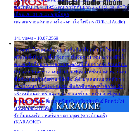
ขอรักคืน 24. 01:19:56 คนเรารักกันยาก 25. 01:23:06 หัวใจ
เถื่อน 26. 01:26:45 อยู่เพื่อลูก
เพลงเพราะเสนาะดวงใจ - ดาวใจ ไพจิตร (Official Audio)
141 views • 10.07.2569
ไม่เคยรักใครแน่หรือ อยากเชื่อถือก็ไม่กล้า ติ๋มใช่คนสวย
ตรึงใจ ติ๋มใช่งามซึ้งตรึงตรา พี่หรือจะมาหมายร่วมชีวี ก็
คนเขาลืออื้อฉาว ว่าสาวๆรุมตอมพี่ ติ๋มอยากรับรักเหมือน
กัน แต่หวั่นจะช้ำดวงฤดี กลัวแฟนของพี่ชี้หน้าด่าทอ ก็คน
ชื่อต๋อยต้อยตุ้มตุ๋ยต่าย พี่ยังลืมได้ง่ายๆเลยหนอ แค่ตัวเรา
สาวบ้านนา แสนจะซอมซ่อ ขืนรักขืนรอคงช้ำสักวัน ถ้า
จริงเหมือนคำพร่ำเฉลย พี่อย่าเฉยรีบมาหมั้น ถ้าพี่สู่ขอ
ตามธรรมเนียม ติ๋มจะเตรียมรับเกลียวสัมพันธ์ ผิดหวังไม่
หวั่นขอยอมได้เคียง
รักติ๋มแน่หรือ - หงษ์ทอง ดาวอุดร (ซาวด์ดนตรี)
(KARAOKE)