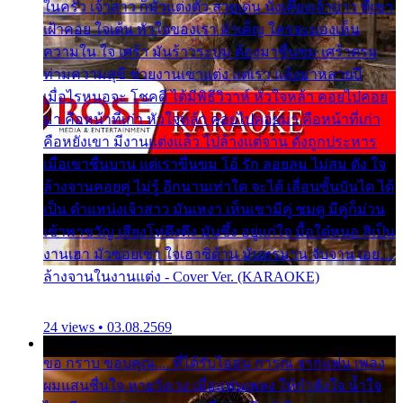
ในครัว เจ้าสาว ก็มัวแต่งตัว สวยเด่น นั่งเคียงเจ้าบ่าว ที่เขา
เฝ้าคอย ใจเต้น หัวใจของเรา ลำเค็ญ ใครจะมองเห็น
ความใน ใจ เศร้า มันร้าวระบม ต้องมาขื่นขม เศร้าตรม
ท่ามความสุขี ช่วยงานเขาแต่ง แต่เรา แล้งมาหลายปี
เมื่อไรหนอจะ โชคดี ได้มีพิธีวิวาห์ หัวใจหล้า คอยไปคอย
มา คือหน้าที่เก่า หัวใจหล้า คอยไปคอยมา คือหน้าที่เก่า
คือหยังเขา มีงานแต่งแล้ว ไปล้างแต่จาน ดั่งถูกประหาร
เมื่อเขาชื่นบาน แต่เราขื่นขม โอ้ รัก ลอยลม ไม่สม ดัง ใจ
ล้างจานคอยคู่ ไม่รู้ อีกนานเท่าใด จะได้ เลื่อนขั้นบันได ได้
เป็น ตำแหน่งเจ้าสาว มันเหงา เห็นเขามีคู่ ซมดู มีคู่ก็ม่วน
เข้าพาขวัญ เสียงโห่ตึงตึง มันซึ้ง อยู่แก่ใจ มื้อใด๋หนอ สิเป็น
งานเฮา มัวซอยเขา ใจเฮาซิด้าน มันทรมาน จับจาน เอย…
ล้างจานในงานแต่ง - Cover Ver. (KARAOKE)
24 views • 03.08.2569
ขอ กราบ ขอบคุณ.... ที่ได้รับไออุ่น การุณ จากแฟน เพลง
ผมแสนชื่นใจ หายวังเวง เมื่อแฟนเพลง ให้กำลังใจ น้ำใจ