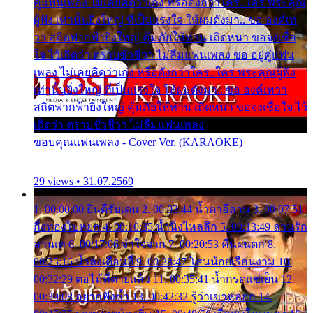
คู่แฟนเพลง ไม่เคยคิดว่าเก่ง หรือดังกว่าใคร..ใคร พระคุณ
ผู้ฟัง เท่านั้นยิ่งใหญ่ ที่เป็นแรงใจ ให้ผมดังมา.. ขอ องค์เท
วา สถิตฟากฟ้ายิ่งใหญ่ คุ้มภัยให้ท่าน เถิดหนา ขอจงเชื่อ
ใจ ไว้เถิดว่า ตราบชั่วชีวา ไม่ลืมแฟนเพลง ขอ อยู่คู่แฟน
เพลง ไม่เคยคิดว่าเก่ง หรือดังกว่าใคร..ใคร พระคุณผู้ฟัง
เท่านั้นยิ่งใหญ่ ที่เป็นแรงใจ ให้ผมดังมา.. ขอ องค์เทวา
สถิตฟากฟ้ายิ่งใหญ่ คุ้มภัยให้ท่าน เถิดหนา ขอจงเชื่อใจ ไว้
เถิดว่า ตราบชั่วชีวา ไม่ลืมแฟนเพลง
ขอบคุณแฟนเพลง - Cover Ver. (KARAOKE)
29 views • 31.07.2569
1. 00:00:00 ยินดีรับเดน 2. 00:03:44 น้ำตาอีสาน 3. 00:07:51
กิ่งทองใบหยก 4. 00:10:35 น้ำนิ่งไหลลึก 5. 00:13:49 ลานรัก
ลานเท 6. 00:17:06 จำใจจาก 7. 00:20:53 คืนฝนตก 8.
00:25:16 น้ำลงเดือนยี่ 9. 00:28:47 โสนน้อยเรือนงาม 10.
00:32:29 ตอไม้ที่ตายแล้ว 11. 00:35:41 น้ำกรดแช่เย็น 12.
00:39:08 อยากฟังซ้ำ 13. 00:42:32 รู้ว่าเขาหลอก 14.