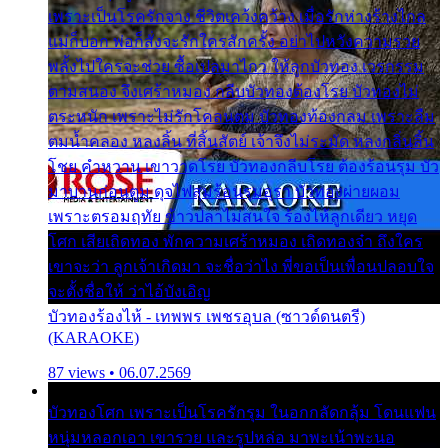
เพราะเป็นโรครักจาง ชีวิตเคว้งคว้าง เมื่อรักห่างร้างไกล
แม่ก็บอก พ่อก็สั่งจะรักใครสักครั้ง อย่าไปหวังความรวย
พลั้งไปใครจะช่วย ซื้อเปลมาไกว ให้ลูกบัวทอง เวรกรรม
ตามสนอง จึงเศร้าหมอง กลีบบัวทองต้องโรย บัวทองไม่
ตระหนัก เพราะไม่รักโคลนตม บัวทองท้องกลม เพราะลืม
ตมน้ำคลอง หลงลิ้น ที่สิ้นสัตย์ เจ้าจึงไม่ระมัด หลงกลิ่นลิ้น
โชย คำหวาน เขาวาดโรย บัวทองกลีบโรย ต้องร้อนรุม บัว
มาบานก่อนตูม ดุจไฟสุมร้อนรุมอุรา บัวทองผ่ายผอม
เพราะตรอมฤทัย ข้าวปลาไม่สนใจ ร้องไห้ลูกเดียว หยุด
โศก เสียเถิดทอง พักความเศร้าหมอง เถิดทองจ๋า ถึงใคร
เขาจะว่า ลูกเจ้าเกิดมา จะชื่อว่าไง พี่ขอเป็นเพื่อนปลอบใจ
จะตั้งชื่อให้ ว่าไอ้บังเอิญ
บัวทองร้องไห้ - เทพพร เพชรอุบล (ซาวด์ดนตรี)
(KARAOKE)
87 views • 06.07.2569
บัวทองโศก เพราะเป็นโรครักรุม ในอกกลัดกลุ้ม โดนแฟน
หนุ่มหลอกเอา เขารวย และรูปหล่อ มาพะเน้าพะนอ