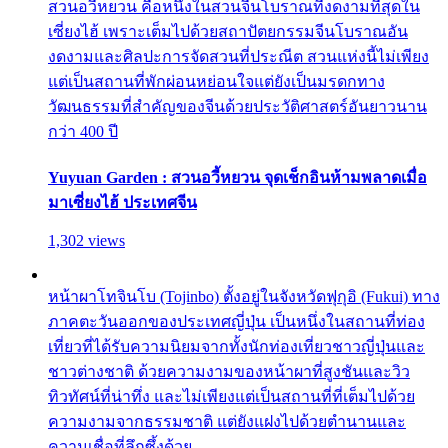
สวนอวี้หยวน คือหนึ่งในสวนจีนโบราณที่งดงามที่สุดใน
เซี่ยงไฮ้ เพราะเต็มไปด้วยสถาปัตยกรรมจีนโบราณอัน
งดงามและศิลปะการจัดสวนที่ประณีต สวนแห่งนี้ไม่เพียง
แต่เป็นสถานที่พักผ่อนหย่อนใจแต่ยังเป็นมรดกทาง
วัฒนธรรมที่สำคัญของจีนด้วยประวัติศาสตร์อันยาวนาน
กว่า 400 ปี
Yuyuan Garden : สวนอวี้หยวน จุดเช็กอินห้ามพลาดเมื่อ
มาเซี่ยงไฮ้ ประเทศจีน
1,302 views
หน้าผาโทจินโบ (Tojinbo) ตั้งอยู่ในจังหวัดฟุกุอิ (Fukui) ทาง
ภาคตะวันออกของประเทศญี่ปุ่น เป็นหนึ่งในสถานที่ท่อง
เที่ยวที่ได้รับความนิยมจากทั้งนักท่องเที่ยวชาวญี่ปุ่นและ
ชาวต่างชาติ ด้วยความงามของหน้าผาที่สูงชันและวิว
ทิวทัศน์ที่น่าทึ่ง และไม่เพียงแต่เป็นสถานที่ที่เต็มไปด้วย
ความงามจากธรรมชาติ แต่ยังแฝงไปด้วยตำนานและ
ความเชื่อที่ลึกซึ้งด้วย