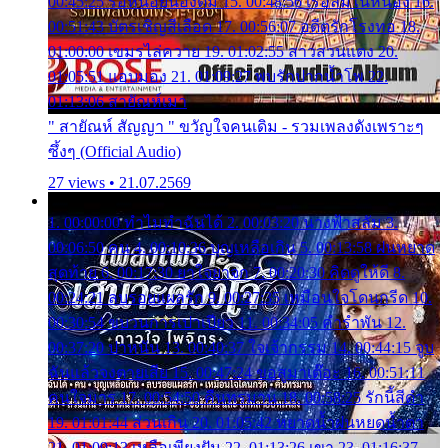
00:45:25 รอหน่อยน้องติ๋ม 15. 00:48:56 เรือล่มในหนอง 16.
00:51:43 บัตรเชิญสีเลือด 17. 00:56:07 อดีตรักโรงทอ 18.
01:00:00 เขมรไล่ควาย 19. 01:02:55 สาวสวนแตง 20.
01:05:51 แอบมอง 21. 01:09:27 พบรักปากน้ำโพ 22.
01:13:06 สายัณห์เมา
" สายัณห์ สัญญา " ขวัญใจคนเดิม - รวมเพลงดังเพราะๆ
ซึ้งๆ (Official Audio)
27 views • 21.07.2569
1. 00:00:00 ทำไมทำฉันได้ 2. 00:03:20 นางฟ้าสลัม 3.
00:06:50 คน 4. 00:10:36 บุญเหลือเกิน 5. 00:13:58 ฝนหยาด
สุดท้าย 6. 00:17:30 ยาใจยาจก 7. 00:20:30 คิดดูให้ดี 8.
00:24:21 ลบรอยแผลรัก 9. 00:27:35 เหมือนใจโดนกรีด 10.
00:30:54 ขบวนการเปาเปียว 11. 00:34:05 คำรำพัน 12.
00:37:20 ปาหนัน 13. 00:40:37 ใจเจ้ากรรม 14. 00:44:15 จูบ
ฉันแล้วจงตายเสีย 15. 00:47:24 ขอสูมาเต๊อะ 16. 00:51:11
คนใจมาร 17. 00:54:50 คืนทรมาน 18. 00:58:25 รักนี้สีดำ
19. 01:01:44 ส่วนเกิน 20. 01:05:42 หยาดน้ำฝนหยดน้ำตา
21. 01:09:13 เหลือเพียงฝัน 22. 01:13:26 เขา 23. 01:16:37