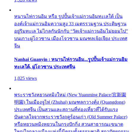
หนานไห่กวนอิม หรือ รูปปั้นเจ้าแม่กวนอิมทะเลใต้ เป็น
องค์เจ้าแม่กวนอิมความสูง 33 เมตรรวมฐาน ประดิษฐาน
อยู่ริมทะเล ไม่ไกลกันนักกับ “วัดเจ้าแม่กวนอิมไม่ยอมไป”
บนเกาะผู่โถวซาน เมืองโจวซาน มณฑลเจ้อเจียง ประเทศ
จีน
Nanhai Guanyin : หนานไห่กวนอิม...รูปปั้นเจ้าแม่กวนอิม
ทะเลใต้, ผู่โถวซาน ประเทศจีน
1,025 views
พระราชวังหยวนหมิงใหม่ (New Yuanming Palace/宮新園
明園) ในเมืองจูไห่ (Zhuhai) มณฑลกวางตุ้ง (Quangdong)
ประเทศจีน เป็นสวนและสถานที่ท่องเที่ยวที่ได้รับแรง
บันดาลใจจากพระราชวังฤดูร้อนเก่า (Old Summer Palace)
หรือหยวนหมิงหยวนในกรุงปักกิ่ง สวนสาธารณะขนาด
ใหญ่ใจกลางเมืองแห่งนี้มีครบทั้งธรรมชาติ สถาปัตยกรรม