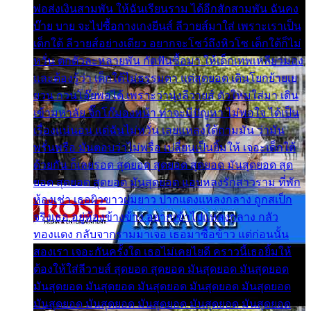
พ่อส่งเงินสามพัน ให้ฉันเรียนราม ได้อีกสักสามพัน ฉันคง
บ๊าย บาย จะไปซื้อกางเกงยีนส์ ลีวายส์มาใส่ เพราะเราเป็น
เด็กใต้ ลีวายส์อย่างเดียว อยากจะโชว์ถึงหิวโซ เด็กใต้ก็ไม่
หวั่น ตกตัวละหลายพัน กัดฟันซื้อมา ให้เด็กเทพเหลียวมอง
และต้องรู้ว่า เด็กใต้ไม่ธรรมดา แต่สุดยอด เดินโยกย้ายเย
ยวน กวนโอ๊ยพอได้ เพราะว่านุ่งลีวายส์ ตัวใหม่ใส่มา เดิน
เข้ามหาลัย จิ๊กโก๊มองหน้า ท่าจะมีปัญหา ไม่พอใจ ได้เป็น
เรื่องแน่นอน แต่ฉันไม่หวั่น เลยแหลงใต้ถามมัน ว่ามัน
พรั่นพรือ มันตอบว่าไม่พรื่อ เปลี่ยนเป็นยิ้มให้ เจอะเด็กใต้
ด้วยกัน ก็เลยรอด สุดยอด สุดยอด สุดยอด มันสุดยอด สุด
ยอด สุดยอด สุดยอด มันสุดยอด แอบหลงรักสาวราม ที่พัก
ห้องเช่า เธอผิวขาวผมยาว ปากแดงแหลงกลาง ถูกสเป็ก
จริงเธอ อยู่ห้องข้างข้าง อยากเข้าไปแหลงกลาง กลัว
ทองแดง กลับจากรามมาเจอ เธอมาซื้อข้าว แต่ก่อนนั้น
สองเรา เจอะกันครั้งใด เธอไม่เคยไยดี คราวนี้เธอยิ้มให้
ต้องให้ใส่ลีวายส์ สุดยอด สุดยอด มันสุดยอด มันสุดยอด
มันสุดยอด มันสุดยอด มันสุดยอด มันสุดยอด มันสุดยอด
มันสุดยอด มันสุดยอด มันสุดยอด มันสุดยอด มันสุดยอด