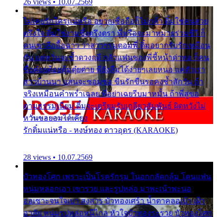
26 views • 10.07.2569
ไม่เคยรักใครแน่หรือ อยากเชื่อถือก็ไม่กล้า ติ๋มใช่คนสวย
ตรึงใจ ติ๋มใช่งามซึ้งตรึงตรา พี่หรือจะมาหมายร่วมชีวี ก็
คนเขาลืออื้อฉาว ว่าสาวๆรุมตอมพี่ ติ๋มอยากรับรักเหมือน
กัน แต่หวั่นจะช้ำดวงฤดี กลัวแฟนของพี่ชี้หน้าด่าทอ ก็คน
ชื่อต๋อยต้อยตุ้มตุ๋ยต่าย พี่ยังลืมได้ง่ายๆเลยหนอ แค่ตัวเรา
สาวบ้านนา แสนจะซอมซ่อ ขืนรักขืนรอคงช้ำสักวัน ถ้า
จริงเหมือนคำพร่ำเฉลย พี่อย่าเฉยรีบมาหมั้น ถ้าพี่สู่ขอ
ตามธรรมเนียม ติ๋มจะเตรียมรับเกลียวสัมพันธ์ ผิดหวังไม่
หวั่นขอยอมได้เคียง
รักติ๋มแน่หรือ - หงษ์ทอง ดาวอุดร (KARAOKE)
28 views • 10.07.2569
บัวทองโศก เพราะเป็นโรครักรุม ในอกกลัดกลุ้ม โดนแฟน
หนุ่มหลอกเอา เขารวย และรูปหล่อ มาพะเน้าพะนอ
ออเซาะจนใจเบา สงสาร บัวทองเศร้า น้ำตาคลอเบ้า เฝ้า
อาลัย หนุ่มรูปหล่อหนีไกล หัวใจบัวทองระรวย บัวทองโศก