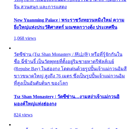
จีน สวนสนุก และการแสดง
New Yuanming Palace | พระราชวังหยวนหมิงใหม่ ความ
ยิ่งใหญ่แห่งประวัติศาสตร์ มณฑลกวางตุ้ง ประเทศจีน
1,068 views
วัดซีซ่าน (Tsz Shan Monastery / 慈山寺) หรือที่รู้จักกันใน
ชื่อ ฉี่ซ้านจี๋ เป็นวัดพุทธที่ตั้งอยู่ริมชายหาดรีพัลส์เบย์
(Repulse Bay) ในฮ่องกง โดดเด่นด้วยรูปปั้นเจ้าแม่กวนอิมสี
ขาวขนาดใหญ่ สูงถึง 76 เมตร ซึ่งเป็นรูปปั้นเจ้าแม่กวนอิม
ที่สูงเป็นอันดับต้นๆ ของโลก
Tsz Shan Monastery | วัดซีซ่าน…งามสง่าเจ้าแม่กวนอิ
มองค์ใหญ่แห่งฮ่องกง
824 views