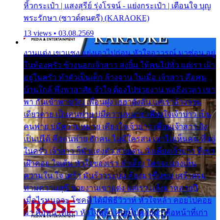
หิ้วกระเป๋า | แสงสุรีย์ รุ่งโรจน์ - แย่งกระเป๋า | เตือนใจ บุญ
พระรักษา (ซาวด์ดนตรี) (KARAOKE)
13 views • 03.08.2569
งานแต่ง เขาแซง แย่งเอาไปก่อน หัวใจอาวรณ์ มาซ่อน อยู่
ในห้องครัว ข้างนอกเจ้าสาว ส่งยิ้ม ให้คนไปทั่ว แต่เรา เฝ้า
อยู่ในครัว ทำตัวเป็นเด็ก ล้างจาน ในเมื่อ เจ้าสาว คือคน
บ้านใกล้ พึ่งพาอาศัย จำใจ ต้องไปช่วยงาน พอถึงเวลา เขา
พา กันเข้าพาขวัญ เพื่อนฝูง เฮฮาดังลั่น แต่เราล้างจาน
เดียวดาย เป็นคนพ่าย บ่มีความหมาย เคียงใจเจ้าบ่าว เป็น
คนพ่าย บ่มีความหมาย เคียงใจเจ้าบ่าว เพื่อนเจ้าสาว ยัง
เป็นบ่ได้ คือคนพ่าย ฮักคน ไม่มีใครสน เขาไม่เห็นคน ที่อยู่
ในครัว เจ้าสาว ก็มัวแต่งตัว สวยเด่น นั่งเคียงเจ้าบ่าว ที่เขา
เฝ้าคอย ใจเต้น หัวใจของเรา ลำเค็ญ ใครจะมองเห็น
ความใน ใจ เศร้า มันร้าวระบม ต้องมาขื่นขม เศร้าตรม
ท่ามความสุขี ช่วยงานเขาแต่ง แต่เรา แล้งมาหลายปี
เมื่อไรหนอจะ โชคดี ได้มีพิธีวิวาห์ หัวใจหล้า คอยไปคอย
มา คือหน้าที่เก่า หัวใจหล้า คอยไปคอยมา คือหน้าที่เก่า