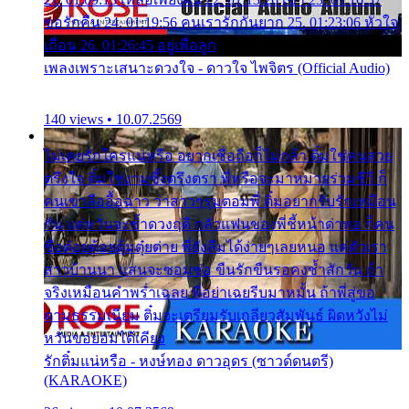
ขอรักคืน 24. 01:19:56 คนเรารักกันยาก 25. 01:23:06 หัวใจ
เถื่อน 26. 01:26:45 อยู่เพื่อลูก
เพลงเพราะเสนาะดวงใจ - ดาวใจ ไพจิตร (Official Audio)
140 views • 10.07.2569
ไม่เคยรักใครแน่หรือ อยากเชื่อถือก็ไม่กล้า ติ๋มใช่คนสวย
ตรึงใจ ติ๋มใช่งามซึ้งตรึงตรา พี่หรือจะมาหมายร่วมชีวี ก็
คนเขาลืออื้อฉาว ว่าสาวๆรุมตอมพี่ ติ๋มอยากรับรักเหมือน
กัน แต่หวั่นจะช้ำดวงฤดี กลัวแฟนของพี่ชี้หน้าด่าทอ ก็คน
ชื่อต๋อยต้อยตุ้มตุ๋ยต่าย พี่ยังลืมได้ง่ายๆเลยหนอ แค่ตัวเรา
สาวบ้านนา แสนจะซอมซ่อ ขืนรักขืนรอคงช้ำสักวัน ถ้า
จริงเหมือนคำพร่ำเฉลย พี่อย่าเฉยรีบมาหมั้น ถ้าพี่สู่ขอ
ตามธรรมเนียม ติ๋มจะเตรียมรับเกลียวสัมพันธ์ ผิดหวังไม่
หวั่นขอยอมได้เคียง
รักติ๋มแน่หรือ - หงษ์ทอง ดาวอุดร (ซาวด์ดนตรี)
(KARAOKE)