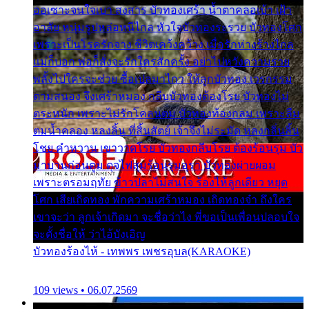
ออเซาะจนใจเบา สงสาร บัวทองเศร้า น้ำตาคลอเบ้า เฝ้า
อาลัย หนุ่มรูปหล่อหนีไกล หัวใจบัวทองระรวย บัวทองโศก
เพราะเป็นโรครักจาง ชีวิตเคว้งคว้าง เมื่อรักห่างร้างไกล
แม่ก็บอก พ่อก็สั่งจะรักใครสักครั้ง อย่าไปหวังความรวย
พลั้งไปใครจะช่วย ซื้อเปลมาไกว ให้ลูกบัวทอง เวรกรรม
ตามสนอง จึงเศร้าหมอง กลีบบัวทองต้องโรย บัวทองไม่
ตระหนัก เพราะไม่รักโคลนตม บัวทองท้องกลม เพราะลืม
ตมน้ำคลอง หลงลิ้น ที่สิ้นสัตย์ เจ้าจึงไม่ระมัด หลงกลิ่นลิ้น
โชย คำหวาน เขาวาดโรย บัวทองกลีบโรย ต้องร้อนรุม บัว
มาบานก่อนตูม ดุจไฟสุมร้อนรุมอุรา บัวทองผ่ายผอม
เพราะตรอมฤทัย ข้าวปลาไม่สนใจ ร้องไห้ลูกเดียว หยุด
โศก เสียเถิดทอง พักความเศร้าหมอง เถิดทองจ๋า ถึงใคร
เขาจะว่า ลูกเจ้าเกิดมา จะชื่อว่าไง พี่ขอเป็นเพื่อนปลอบใจ
จะตั้งชื่อให้ ว่าไอ้บังเอิญ
บัวทองร้องไห้ - เทพพร เพชรอุบล(KARAOKE)
109 views • 06.07.2569