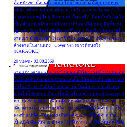
คือหยังเขา มีงานแต่งแล้ว ไปล้างแต่จาน ดั่งถูกประหาร
เมื่อเขาชื่นบาน แต่เราขื่นขม โอ้ รัก ลอยลม ไม่สม ดัง ใจ
ล้างจานคอยคู่ ไม่รู้ อีกนานเท่าใด จะได้ เลื่อนขั้นบันได ได้
เป็น ตำแหน่งเจ้าสาว มันเหงา เห็นเขามีคู่ ซมดู มีคู่ก็ม่วน
เข้าพาขวัญ เสียงโห่ตึงตึง มันซึ้ง อยู่แก่ใจ มื้อใด๋หนอ สิเป็น
งานเฮา มัวซอยเขา ใจเฮาซิด้าน มันทรมาน จับจาน เอย…
ล้างจานในงานแต่ง - Cover Ver. (ซาวด์ดนตรี)
(KARAOKE)
20 views • 03.08.2569
งานแต่ง เขาแซง แย่งเอาไปก่อน หัวใจอาวรณ์ มาซ่อน อยู่
ในห้องครัว ข้างนอกเจ้าสาว ส่งยิ้ม ให้คนไปทั่ว แต่เรา เฝ้า
อยู่ในครัว ทำตัวเป็นเด็ก ล้างจาน ในเมื่อ เจ้าสาว คือคน
บ้านใกล้ พึ่งพาอาศัย จำใจ ต้องไปช่วยงาน พอถึงเวลา เขา
พา กันเข้าพาขวัญ เพื่อนฝูง เฮฮาดังลั่น แต่เราล้างจาน
เดียวดาย เป็นคนพ่าย บ่มีความหมาย เคียงใจเจ้าบ่าว เป็น
คนพ่าย บ่มีความหมาย เคียงใจเจ้าบ่าว เพื่อนเจ้าสาว ยัง
เป็นบ่ได้ คือคนพ่าย ฮักคน ไม่มีใครสน เขาไม่เห็นคน ที่อยู่