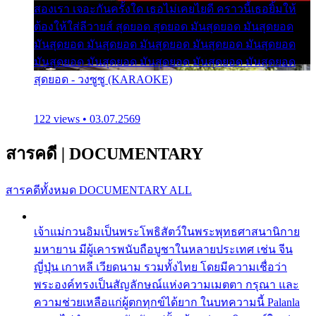
สองเรา เจอะกันครั้งใด เธอไม่เคยไยดี คราวนี้เธอยิ้มให้
ต้องให้ใส่ลีวายส์ สุดยอด สุดยอด มันสุดยอด มันสุดยอด
มันสุดยอด มันสุดยอด มันสุดยอด มันสุดยอด มันสุดยอด
มันสุดยอด มันสุดยอด มันสุดยอด มันสุดยอด มันสุดยอด
สุดยอด - วงซูซู (KARAOKE)
122 views • 03.07.2569
สารคดี
|
DOCUMENTARY
สารคดีทั้งหมด
DOCUMENTARY ALL
เจ้าแม่กวนอิมเป็นพระโพธิสัตว์ในพระพุทธศาสนานิกาย
มหายาน มีผู้เคารพนับถือบูชาในหลายประเทศ เช่น จีน
ญี่ปุ่น เกาหลี เวียดนาม รวมทั้งไทย โดยมีความเชื่อว่า
พระองค์ทรงเป็นสัญลักษณ์แห่งความเมตตา กรุณา และ
ความช่วยเหลือแก่ผู้ตกทุกข์ได้ยาก ในบทความนี้ Palanla