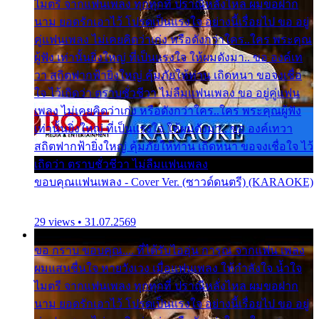
ไมตรี จากแฟนเพลง ทุกทุกที่ ปราณีหลั่งไหล ผมขอฝาก
นาม ยอดรักเอาไว้ โปรดเป็นแรงใจ อย่างนี้เรื่อยไป ขอ อยู่
คู่แฟนเพลง ไม่เคยคิดว่าเก่ง หรือดังกว่าใคร..ใคร พระคุณ
ผู้ฟัง เท่านั้นยิ่งใหญ่ ที่เป็นแรงใจ ให้ผมดังมา.. ขอ องค์เท
วา สถิตฟากฟ้ายิ่งใหญ่ คุ้มภัยให้ท่าน เถิดหนา ขอจงเชื่อ
ใจ ไว้เถิดว่า ตราบชั่วชีวา ไม่ลืมแฟนเพลง ขอ อยู่คู่แฟน
เพลง ไม่เคยคิดว่าเก่ง หรือดังกว่าใคร..ใคร พระคุณผู้ฟัง
เท่านั้นยิ่งใหญ่ ที่เป็นแรงใจ ให้ผมดังมา.. ขอ องค์เทวา
สถิตฟากฟ้ายิ่งใหญ่ คุ้มภัยให้ท่าน เถิดหนา ขอจงเชื่อใจ ไว้
เถิดว่า ตราบชั่วชีวา ไม่ลืมแฟนเพลง
ขอบคุณแฟนเพลง - Cover Ver. (ซาวด์ดนตรี) (KARAOKE)
29 views • 31.07.2569
ขอ กราบ ขอบคุณ.... ที่ได้รับไออุ่น การุณ จากแฟน เพลง
ผมแสนชื่นใจ หายวังเวง เมื่อแฟนเพลง ให้กำลังใจ น้ำใจ
ไมตรี จากแฟนเพลง ทุกทุกที่ ปราณีหลั่งไหล ผมขอฝาก
นาม ยอดรักเอาไว้ โปรดเป็นแรงใจ อย่างนี้เรื่อยไป ขอ อยู่