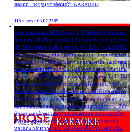
สุดยอด - วงซูซู (ซาวด์ดนตรี) (KARAOKE)
115 views • 03.07.2569
พ่อส่งเงินสามพัน ให้ฉันเรียนราม ได้อีกสักสามพัน ฉันคง
บ๊าย บาย จะไปซื้อกางเกงยีนส์ ลีวายส์มาใส่ เพราะเราเป็น
เด็กใต้ ลีวายส์อย่างเดียว อยากจะโชว์ถึงหิวโซ เด็กใต้ก็ไม่
หวั่น ตกตัวละหลายพัน กัดฟันซื้อมา ให้เด็กเทพเหลียวมอง
และต้องรู้ว่า เด็กใต้ไม่ธรรมดา แต่สุดยอด เดินโยกย้ายเย
ยวน กวนโอ๊ยพอได้ เพราะว่านุ่งลีวายส์ ตัวใหม่ใส่มา เดิน
เข้ามหาลัย จิ๊กโก๊มองหน้า ท่าจะมีปัญหา ไม่พอใจ ได้เป็น
เรื่องแน่นอน แต่ฉันไม่หวั่น เลยแหลงใต้ถามมัน ว่ามัน
พรั่นพรือ มันตอบว่าไม่พรื่อ เปลี่ยนเป็นยิ้มให้ เจอะเด็กใต้
ด้วยกัน ก็เลยรอด สุดยอด สุดยอด สุดยอด มันสุดยอด สุด
ยอด สุดยอด สุดยอด มันสุดยอด แอบหลงรักสาวราม ที่พัก
ห้องเช่า เธอผิวขาวผมยาว ปากแดงแหลงกลาง ถูกสเป็ก
จริงเธอ อยู่ห้องข้างข้าง อยากเข้าไปแหลงกลาง กลัว
ทองแดง กลับจากรามมาเจอ เธอมาซื้อข้าว แต่ก่อนนั้น