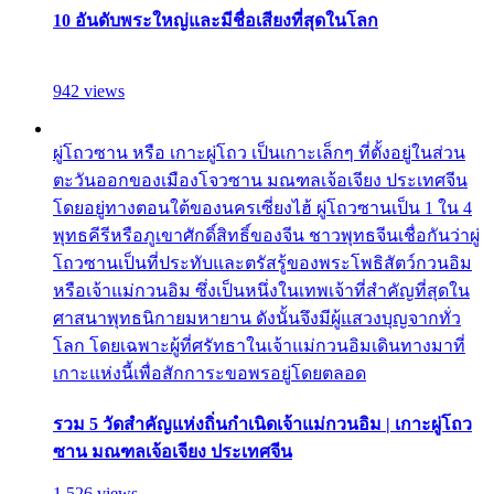
10 อันดับพระใหญ่และมีชื่อเสียงที่สุดในโลก
942 views
ผู่โถวซาน หรือ เกาะผู่โถว เป็นเกาะเล็กๆ ที่ตั้งอยู่ในส่วน
ตะวันออกของเมืองโจวซาน มณฑลเจ้อเจียง ประเทศจีน
โดยอยู่ทางตอนใต้ของนครเซี่ยงไฮ้ ผู่โถวซานเป็น 1 ใน 4
พุทธคีรีหรือภูเขาศักดิ์สิทธิ์ของจีน ชาวพุทธจีนเชื่อกันว่าผู่
โถวซานเป็นที่ประทับและตรัสรู้ของพระโพธิสัตว์กวนอิม
หรือเจ้าแม่กวนอิม ซึ่งเป็นหนึ่งในเทพเจ้าที่สำคัญที่สุดใน
ศาสนาพุทธนิกายมหายาน ดังนั้นจึงมีผู้แสวงบุญจากทั่ว
โลก โดยเฉพาะผู้ที่ศรัทธาในเจ้าแม่กวนอิมเดินทางมาที่
เกาะแห่งนี้เพื่อสักการะขอพรอยู่โดยตลอด
รวม 5 วัดสำคัญแห่งถิ่นกำเนิดเจ้าแม่กวนอิม | เกาะผู่โถว
ซาน มณฑลเจ้อเจียง ประเทศจีน
1,526 views