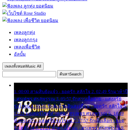
เพลงลูกทุ่ง
เพลงลูกกรุง
เพลงเพื่อชีวิต
อัลบั้ม
เพลงทั้งหมด
Music All
ค้นหา
Search
1. 00:00 สามสิบยังแจ๋ว - ยอดรัก สลักใจ 2. 02:49 รักมาห้าปี
- ศรเพชร ศรสุพรรณ 3. 05:57 รักสาวเสื้อลาย - แสงสุรีย์
รุ่งโรจน์ 4. 09:51 รักสะท้านดินสะเทือน - ยอดรัก สลักใจ 5.
12:23 มอเตอร์ไซค์ทำหล่น - ศรเพชร ศรสุพรรณ 6. 14:49
หิ้วกระเป๋า - แสงสุรีย์ รุ่งโรจน์ 7. 17:57 รักเผื่อเลือก - ยอด
รัก สลักใจ 8. 21:21 น้ำตาไอ้หนุ่ม - ศรเพชร ศรสุพรรณ 9.