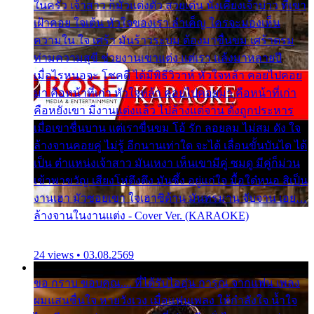
ในครัว เจ้าสาว ก็มัวแต่งตัว สวยเด่น นั่งเคียงเจ้าบ่าว ที่เขา
เฝ้าคอย ใจเต้น หัวใจของเรา ลำเค็ญ ใครจะมองเห็น
ความใน ใจ เศร้า มันร้าวระบม ต้องมาขื่นขม เศร้าตรม
ท่ามความสุขี ช่วยงานเขาแต่ง แต่เรา แล้งมาหลายปี
เมื่อไรหนอจะ โชคดี ได้มีพิธีวิวาห์ หัวใจหล้า คอยไปคอย
มา คือหน้าที่เก่า หัวใจหล้า คอยไปคอยมา คือหน้าที่เก่า
คือหยังเขา มีงานแต่งแล้ว ไปล้างแต่จาน ดั่งถูกประหาร
เมื่อเขาชื่นบาน แต่เราขื่นขม โอ้ รัก ลอยลม ไม่สม ดัง ใจ
ล้างจานคอยคู่ ไม่รู้ อีกนานเท่าใด จะได้ เลื่อนขั้นบันได ได้
เป็น ตำแหน่งเจ้าสาว มันเหงา เห็นเขามีคู่ ซมดู มีคู่ก็ม่วน
เข้าพาขวัญ เสียงโห่ตึงตึง มันซึ้ง อยู่แก่ใจ มื้อใด๋หนอ สิเป็น
งานเฮา มัวซอยเขา ใจเฮาซิด้าน มันทรมาน จับจาน เอย…
ล้างจานในงานแต่ง - Cover Ver. (KARAOKE)
24 views • 03.08.2569
ขอ กราบ ขอบคุณ.... ที่ได้รับไออุ่น การุณ จากแฟน เพลง
ผมแสนชื่นใจ หายวังเวง เมื่อแฟนเพลง ให้กำลังใจ น้ำใจ