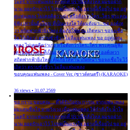
ไมตรี จากแฟนเพลง ทุกทุกที่ ปราณีหลั่งไหล ผมขอฝาก
นาม ยอดรักเอาไว้ โปรดเป็นแรงใจ อย่างนี้เรื่อยไป ขอ อยู่
คู่แฟนเพลง ไม่เคยคิดว่าเก่ง หรือดังกว่าใคร..ใคร พระคุณ
ผู้ฟัง เท่านั้นยิ่งใหญ่ ที่เป็นแรงใจ ให้ผมดังมา.. ขอ องค์เท
วา สถิตฟากฟ้ายิ่งใหญ่ คุ้มภัยให้ท่าน เถิดหนา ขอจงเชื่อ
ใจ ไว้เถิดว่า ตราบชั่วชีวา ไม่ลืมแฟนเพลง ขอ อยู่คู่แฟน
เพลง ไม่เคยคิดว่าเก่ง หรือดังกว่าใคร..ใคร พระคุณผู้ฟัง
เท่านั้นยิ่งใหญ่ ที่เป็นแรงใจ ให้ผมดังมา.. ขอ องค์เทวา
สถิตฟากฟ้ายิ่งใหญ่ คุ้มภัยให้ท่าน เถิดหนา ขอจงเชื่อใจ ไว้
เถิดว่า ตราบชั่วชีวา ไม่ลืมแฟนเพลง
ขอบคุณแฟนเพลง - Cover Ver. (ซาวด์ดนตรี) (KARAOKE)
36 views • 31.07.2569
ขอ กราบ ขอบคุณ.... ที่ได้รับไออุ่น การุณ จากแฟน เพลง
ผมแสนชื่นใจ หายวังเวง เมื่อแฟนเพลง ให้กำลังใจ น้ำใจ
ไมตรี จากแฟนเพลง ทุกทุกที่ ปราณีหลั่งไหล ผมขอฝาก
นาม ยอดรักเอาไว้ โปรดเป็นแรงใจ อย่างนี้เรื่อยไป ขอ อยู่