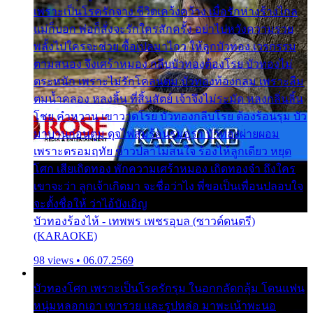
เพราะเป็นโรครักจาง ชีวิตเคว้งคว้าง เมื่อรักห่างร้างไกล
แม่ก็บอก พ่อก็สั่งจะรักใครสักครั้ง อย่าไปหวังความรวย
พลั้งไปใครจะช่วย ซื้อเปลมาไกว ให้ลูกบัวทอง เวรกรรม
ตามสนอง จึงเศร้าหมอง กลีบบัวทองต้องโรย บัวทองไม่
ตระหนัก เพราะไม่รักโคลนตม บัวทองท้องกลม เพราะลืม
ตมน้ำคลอง หลงลิ้น ที่สิ้นสัตย์ เจ้าจึงไม่ระมัด หลงกลิ่นลิ้น
โชย คำหวาน เขาวาดโรย บัวทองกลีบโรย ต้องร้อนรุม บัว
มาบานก่อนตูม ดุจไฟสุมร้อนรุมอุรา บัวทองผ่ายผอม
เพราะตรอมฤทัย ข้าวปลาไม่สนใจ ร้องไห้ลูกเดียว หยุด
โศก เสียเถิดทอง พักความเศร้าหมอง เถิดทองจ๋า ถึงใคร
เขาจะว่า ลูกเจ้าเกิดมา จะชื่อว่าไง พี่ขอเป็นเพื่อนปลอบใจ
จะตั้งชื่อให้ ว่าไอ้บังเอิญ
บัวทองร้องไห้ - เทพพร เพชรอุบล (ซาวด์ดนตรี)
(KARAOKE)
98 views • 06.07.2569
บัวทองโศก เพราะเป็นโรครักรุม ในอกกลัดกลุ้ม โดนแฟน
หนุ่มหลอกเอา เขารวย และรูปหล่อ มาพะเน้าพะนอ