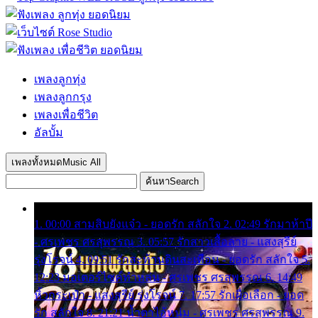
เพลงลูกทุ่ง
เพลงลูกกรุง
เพลงเพื่อชีวิต
อัลบั้ม
เพลงทั้งหมด
Music All
ค้นหา
Search
1. 00:00 สามสิบยังแจ๋ว - ยอดรัก สลักใจ 2. 02:49 รักมาห้าปี
- ศรเพชร ศรสุพรรณ 3. 05:57 รักสาวเสื้อลาย - แสงสุรีย์
รุ่งโรจน์ 4. 09:51 รักสะท้านดินสะเทือน - ยอดรัก สลักใจ 5.
12:23 มอเตอร์ไซค์ทำหล่น - ศรเพชร ศรสุพรรณ 6. 14:49
หิ้วกระเป๋า - แสงสุรีย์ รุ่งโรจน์ 7. 17:57 รักเผื่อเลือก - ยอด
รัก สลักใจ 8. 21:21 น้ำตาไอ้หนุ่ม - ศรเพชร ศรสุพรรณ 9.