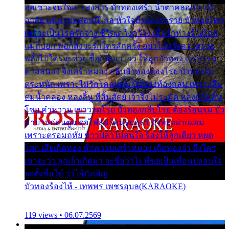
ออเซาะจนใจเบา สงสาร บัวทองเศร้า น้ำตาคลอเบ้า เฝ้า
อาลัย หนุ่มรูปหล่อหนีไกล หัวใจบัวทองระรวย บัวทองโศก
เพราะเป็นโรครักจาง ชีวิตเคว้งคว้าง เมื่อรักห่างร้างไกล
แม่ก็บอก พ่อก็สั่งจะรักใครสักครั้ง อย่าไปหวังความรวย
พลั้งไปใครจะช่วย ซื้อเปลมาไกว ให้ลูกบัวทอง เวรกรรม
ตามสนอง จึงเศร้าหมอง กลีบบัวทองต้องโรย บัวทองไม่
ตระหนัก เพราะไม่รักโคลนตม บัวทองท้องกลม เพราะลืม
ตมน้ำคลอง หลงลิ้น ที่สิ้นสัตย์ เจ้าจึงไม่ระมัด หลงกลิ่นลิ้น
โชย คำหวาน เขาวาดโรย บัวทองกลีบโรย ต้องร้อนรุม บัว
มาบานก่อนตูม ดุจไฟสุมร้อนรุมอุรา บัวทองผ่ายผอม
เพราะตรอมฤทัย ข้าวปลาไม่สนใจ ร้องไห้ลูกเดียว หยุด
โศก เสียเถิดทอง พักความเศร้าหมอง เถิดทองจ๋า ถึงใคร
เขาจะว่า ลูกเจ้าเกิดมา จะชื่อว่าไง พี่ขอเป็นเพื่อนปลอบใจ
จะตั้งชื่อให้ ว่าไอ้บังเอิญ
บัวทองร้องไห้ - เทพพร เพชรอุบล(KARAOKE)
119 views • 06.07.2569