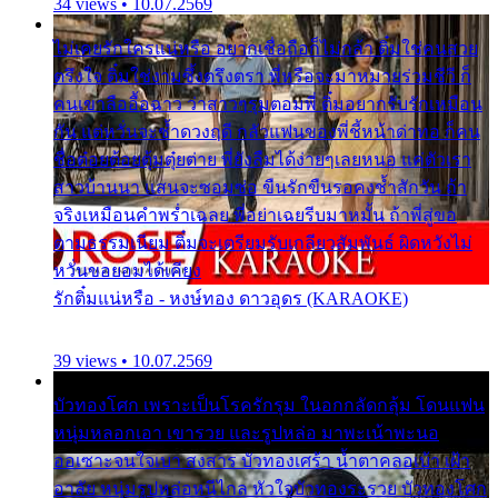
34 views • 10.07.2569
ไม่เคยรักใครแน่หรือ อยากเชื่อถือก็ไม่กล้า ติ๋มใช่คนสวย
ตรึงใจ ติ๋มใช่งามซึ้งตรึงตรา พี่หรือจะมาหมายร่วมชีวี ก็
คนเขาลืออื้อฉาว ว่าสาวๆรุมตอมพี่ ติ๋มอยากรับรักเหมือน
กัน แต่หวั่นจะช้ำดวงฤดี กลัวแฟนของพี่ชี้หน้าด่าทอ ก็คน
ชื่อต๋อยต้อยตุ้มตุ๋ยต่าย พี่ยังลืมได้ง่ายๆเลยหนอ แค่ตัวเรา
สาวบ้านนา แสนจะซอมซ่อ ขืนรักขืนรอคงช้ำสักวัน ถ้า
จริงเหมือนคำพร่ำเฉลย พี่อย่าเฉยรีบมาหมั้น ถ้าพี่สู่ขอ
ตามธรรมเนียม ติ๋มจะเตรียมรับเกลียวสัมพันธ์ ผิดหวังไม่
หวั่นขอยอมได้เคียง
รักติ๋มแน่หรือ - หงษ์ทอง ดาวอุดร (KARAOKE)
39 views • 10.07.2569
บัวทองโศก เพราะเป็นโรครักรุม ในอกกลัดกลุ้ม โดนแฟน
หนุ่มหลอกเอา เขารวย และรูปหล่อ มาพะเน้าพะนอ
ออเซาะจนใจเบา สงสาร บัวทองเศร้า น้ำตาคลอเบ้า เฝ้า
อาลัย หนุ่มรูปหล่อหนีไกล หัวใจบัวทองระรวย บัวทองโศก