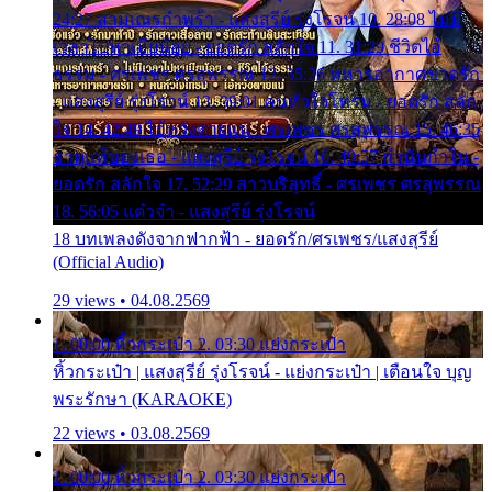
24:27 สามเณรกำพร้า - แสงสุรีย์ รุ่งโรจน์ 10. 28:08 ไม่มี
เวลาไปหาเมียน้อย - ยอดรัก สลักใจ 11. 31:29 ชีวิตไอ้
ธรรม - ศรเพชร ศรสุพรรณ 12. 35:26 ทหารอากาศขาดรัก
- แสงสุรีย์ รุ่งโรจน์ 13. 39:01 คนหัวใจโทรม - ยอดรัก สลัก
ใจ 14. 42:49 ไอ้หวังตายแน่ - ศรเพชร ศรสุพรรณ 15. 46:35
ธาตุแท้ของเธอ - แสงสุรีย์ รุ่งโรจน์ 16. 49:57 กำนันกำใน -
ยอดรัก สลักใจ 17. 52:29 สาวบริสุทธิ์ - ศรเพชร ศรสุพรรณ
18. 56:05 แต๋วจ๋า - แสงสุรีย์ รุ่งโรจน์
18 บทเพลงดังจากฟากฟ้า - ยอดรัก/ศรเพชร/แสงสุรีย์
(Official Audio)
29 views • 04.08.2569
1. 00:00 หิ้วกระเป๋า 2. 03:30 แย่งกระเป๋า
หิ้วกระเป๋า | แสงสุรีย์ รุ่งโรจน์ - แย่งกระเป๋า | เตือนใจ บุญ
พระรักษา (KARAOKE)
22 views • 03.08.2569
1. 00:00 หิ้วกระเป๋า 2. 03:30 แย่งกระเป๋า