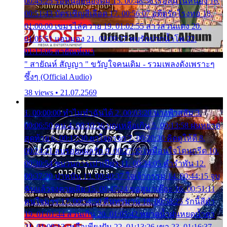
00:45:25 รอหน่อยน้องติ๋ม 15. 00:48:56 เรือล่มในหนอง 16.
00:51:43 บัตรเชิญสีเลือด 17. 00:56:07 อดีตรักโรงทอ 18.
01:00:00 เขมรไล่ควาย 19. 01:02:55 สาวสวนแตง 20.
01:05:51 แอบมอง 21. 01:09:27 พบรักปากน้ำโพ 22.
01:13:06 สายัณห์เมา
" สายัณห์ สัญญา " ขวัญใจคนเดิม - รวมเพลงดังเพราะๆ
ซึ้งๆ (Official Audio)
38 views • 21.07.2569
1. 00:00:00 ทำไมทำฉันได้ 2. 00:03:20 นางฟ้าสลัม 3.
00:06:50 คน 4. 00:10:36 บุญเหลือเกิน 5. 00:13:58 ฝนหยาด
สุดท้าย 6. 00:17:30 ยาใจยาจก 7. 00:20:30 คิดดูให้ดี 8.
00:24:21 ลบรอยแผลรัก 9. 00:27:35 เหมือนใจโดนกรีด 10.
00:30:54 ขบวนการเปาเปียว 11. 00:34:05 คำรำพัน 12.
00:37:20 ปาหนัน 13. 00:40:37 ใจเจ้ากรรม 14. 00:44:15 จูบ
ฉันแล้วจงตายเสีย 15. 00:47:24 ขอสูมาเต๊อะ 16. 00:51:11
คนใจมาร 17. 00:54:50 คืนทรมาน 18. 00:58:25 รักนี้สีดำ
19. 01:01:44 ส่วนเกิน 20. 01:05:42 หยาดน้ำฝนหยดน้ำตา
21. 01:09:13 เหลือเพียงฝัน 22. 01:13:26 เขา 23. 01:16:37