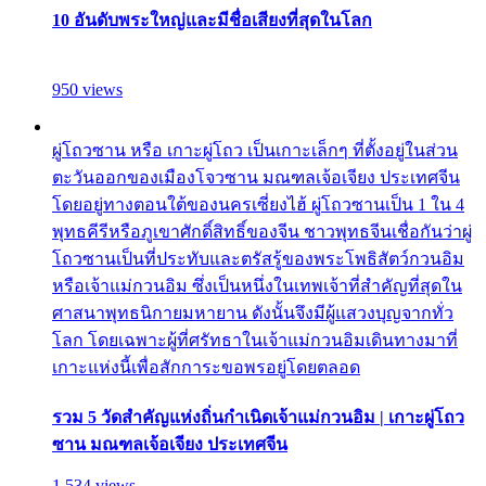
10 อันดับพระใหญ่และมีชื่อเสียงที่สุดในโลก
950 views
ผู่โถวซาน หรือ เกาะผู่โถว เป็นเกาะเล็กๆ ที่ตั้งอยู่ในส่วน
ตะวันออกของเมืองโจวซาน มณฑลเจ้อเจียง ประเทศจีน
โดยอยู่ทางตอนใต้ของนครเซี่ยงไฮ้ ผู่โถวซานเป็น 1 ใน 4
พุทธคีรีหรือภูเขาศักดิ์สิทธิ์ของจีน ชาวพุทธจีนเชื่อกันว่าผู่
โถวซานเป็นที่ประทับและตรัสรู้ของพระโพธิสัตว์กวนอิม
หรือเจ้าแม่กวนอิม ซึ่งเป็นหนึ่งในเทพเจ้าที่สำคัญที่สุดใน
ศาสนาพุทธนิกายมหายาน ดังนั้นจึงมีผู้แสวงบุญจากทั่ว
โลก โดยเฉพาะผู้ที่ศรัทธาในเจ้าแม่กวนอิมเดินทางมาที่
เกาะแห่งนี้เพื่อสักการะขอพรอยู่โดยตลอด
รวม 5 วัดสำคัญแห่งถิ่นกำเนิดเจ้าแม่กวนอิม | เกาะผู่โถว
ซาน มณฑลเจ้อเจียง ประเทศจีน
1,534 views