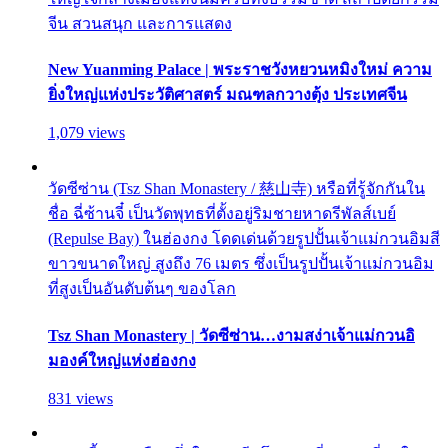
จีน สวนสนุก และการแสดง
New Yuanming Palace | พระราชวังหยวนหมิงใหม่ ความ
ยิ่งใหญ่แห่งประวัติศาสตร์ มณฑลกวางตุ้ง ประเทศจีน
1,079 views
วัดซีซ่าน (Tsz Shan Monastery / 慈山寺) หรือที่รู้จักกันใน
ชื่อ ฉี่ซ้านจี๋ เป็นวัดพุทธที่ตั้งอยู่ริมชายหาดรีพัลส์เบย์
(Repulse Bay) ในฮ่องกง โดดเด่นด้วยรูปปั้นเจ้าแม่กวนอิมสี
ขาวขนาดใหญ่ สูงถึง 76 เมตร ซึ่งเป็นรูปปั้นเจ้าแม่กวนอิม
ที่สูงเป็นอันดับต้นๆ ของโลก
Tsz Shan Monastery | วัดซีซ่าน…งามสง่าเจ้าแม่กวนอิ
มองค์ใหญ่แห่งฮ่องกง
831 views