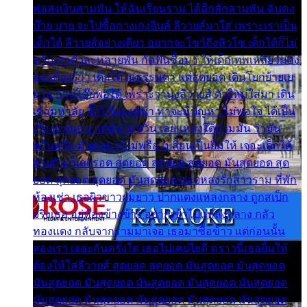
พ่อส่งเงินสามพัน ให้ฉันเรียนราม ได้อีกสักสามพัน ฉันคง
บ๊าย บาย จะไปซื้อกางเกงยีนส์ ลีวายส์มาใส่ เพราะเราเป็น
เด็กใต้ ลีวายส์อย่างเดียว อยากจะโชว์ถึงหิวโซ เด็กใต้ก็ไม่
หวั่น ตกตัวละหลายพัน กัดฟันซื้อมา ให้เด็กเทพเหลียวมอง
และต้องรู้ว่า เด็กใต้ไม่ธรรมดา แต่สุดยอด เดินโยกย้ายเย
ยวน กวนโอ๊ยพอได้ เพราะว่านุ่งลีวายส์ ตัวใหม่ใส่มา เดิน
เข้ามหาลัย จิ๊กโก๊มองหน้า ท่าจะมีปัญหา ไม่พอใจ ได้เป็น
เรื่องแน่นอน แต่ฉันไม่หวั่น เลยแหลงใต้ถามมัน ว่ามัน
พรั่นพรือ มันตอบว่าไม่พรื่อ เปลี่ยนเป็นยิ้มให้ เจอะเด็กใต้
ด้วยกัน ก็เลยรอด สุดยอด สุดยอด สุดยอด มันสุดยอด สุด
ยอด สุดยอด สุดยอด มันสุดยอด แอบหลงรักสาวราม ที่พัก
ห้องเช่า เธอผิวขาวผมยาว ปากแดงแหลงกลาง ถูกสเป็ก
จริงเธอ อยู่ห้องข้างข้าง อยากเข้าไปแหลงกลาง กลัว
ทองแดง กลับจากรามมาเจอ เธอมาซื้อข้าว แต่ก่อนนั้น
สองเรา เจอะกันครั้งใด เธอไม่เคยไยดี คราวนี้เธอยิ้มให้
ต้องให้ใส่ลีวายส์ สุดยอด สุดยอด มันสุดยอด มันสุดยอด
มันสุดยอด มันสุดยอด มันสุดยอด มันสุดยอด มันสุดยอด
มันสุดยอด มันสุดยอด มันสุดยอด มันสุดยอด มันสุดยอด