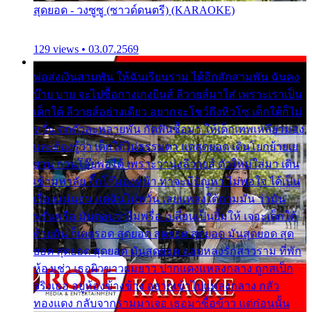
สุดยอด - วงซูซู (ซาวด์ดนตรี) (KARAOKE)
129 views • 03.07.2569
พ่อส่งเงินสามพัน ให้ฉันเรียนราม ได้อีกสักสามพัน ฉันคง
บ๊าย บาย จะไปซื้อกางเกงยีนส์ ลีวายส์มาใส่ เพราะเราเป็น
เด็กใต้ ลีวายส์อย่างเดียว อยากจะโชว์ถึงหิวโซ เด็กใต้ก็ไม่
หวั่น ตกตัวละหลายพัน กัดฟันซื้อมา ให้เด็กเทพเหลียวมอง
และต้องรู้ว่า เด็กใต้ไม่ธรรมดา แต่สุดยอด เดินโยกย้ายเย
ยวน กวนโอ๊ยพอได้ เพราะว่านุ่งลีวายส์ ตัวใหม่ใส่มา เดิน
เข้ามหาลัย จิ๊กโก๊มองหน้า ท่าจะมีปัญหา ไม่พอใจ ได้เป็น
เรื่องแน่นอน แต่ฉันไม่หวั่น เลยแหลงใต้ถามมัน ว่ามัน
พรั่นพรือ มันตอบว่าไม่พรื่อ เปลี่ยนเป็นยิ้มให้ เจอะเด็กใต้
ด้วยกัน ก็เลยรอด สุดยอด สุดยอด สุดยอด มันสุดยอด สุด
ยอด สุดยอด สุดยอด มันสุดยอด แอบหลงรักสาวราม ที่พัก
ห้องเช่า เธอผิวขาวผมยาว ปากแดงแหลงกลาง ถูกสเป็ก
จริงเธอ อยู่ห้องข้างข้าง อยากเข้าไปแหลงกลาง กลัว
ทองแดง กลับจากรามมาเจอ เธอมาซื้อข้าว แต่ก่อนนั้น