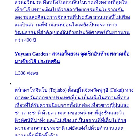
สวนอวี้หยวน คือหนึ่งในสวนจีนโบราณที่งดงามที่สุดใน
เซี่ยงไฮ้ เพราะเต็มไปด้วยสถาปัตยกรรมจีนโบราณอัน
งดงามและศิลปะการจัดสวนที่ประณีต สวนแห่งนี้ไม่เพียง
แต่เป็นสถานที่พักผ่อนหย่อนใจแต่ยังเป็นมรดกทาง
วัฒนธรรมที่สำคัญของจีนด้วยประวัติศาสตร์อันยาวนาน
กว่า 400 ปี
Yuyuan Garden : สวนอวี้หยวน จุดเช็กอินห้ามพลาดเมื่อ
มาเซี่ยงไฮ้ ประเทศจีน
1,308 views
หน้าผาโทจินโบ (Tojinbo) ตั้งอยู่ในจังหวัดฟุกุอิ (Fukui) ทาง
ภาคตะวันออกของประเทศญี่ปุ่น เป็นหนึ่งในสถานที่ท่อง
เที่ยวที่ได้รับความนิยมจากทั้งนักท่องเที่ยวชาวญี่ปุ่นและ
ชาวต่างชาติ ด้วยความงามของหน้าผาที่สูงชันและวิว
ทิวทัศน์ที่น่าทึ่ง และไม่เพียงแต่เป็นสถานที่ที่เต็มไปด้วย
ความงามจากธรรมชาติ แต่ยังแฝงไปด้วยตำนานและ
ความเชื่อที่ลึกซึ้งด้วย