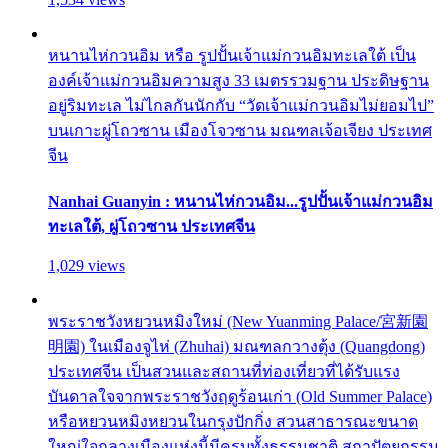
หนานไห่กวนอิม หรือ รูปปั้นเจ้าแม่กวนอิมทะเลใต้ เป็น
องค์เจ้าแม่กวนอิมความสูง 33 เมตรรวมฐาน ประดิษฐาน
อยู่ริมทะเล ไม่ไกลกันนักกับ “วัดเจ้าแม่กวนอิมไม่ยอมไป”
บนเกาะผู่โถวซาน เมืองโจวซาน มณฑลเจ้อเจียง ประเทศ
จีน
Nanhai Guanyin : หนานไห่กวนอิม...รูปปั้นเจ้าแม่กวนอิม
ทะเลใต้, ผู่โถวซาน ประเทศจีน
1,029 views
พระราชวังหยวนหมิงใหม่ (New Yuanming Palace/宮新園
明園) ในเมืองจูไห่ (Zhuhai) มณฑลกวางตุ้ง (Quangdong)
ประเทศจีน เป็นสวนและสถานที่ท่องเที่ยวที่ได้รับแรง
บันดาลใจจากพระราชวังฤดูร้อนเก่า (Old Summer Palace)
หรือหยวนหมิงหยวนในกรุงปักกิ่ง สวนสาธารณะขนาด
ใหญ่ใจกลางเมืองแห่งนี้มีครบทั้งธรรมชาติ สถาปัตยกรรม