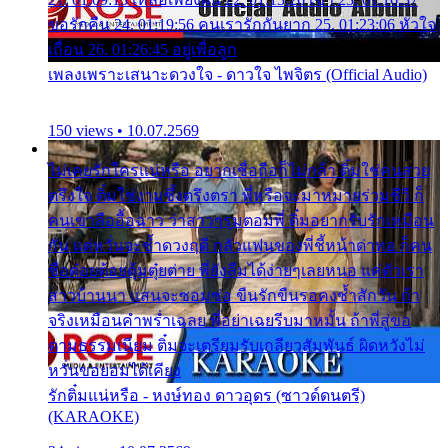
ขอรักคืน 24. 01:19:56 คนเรารักกันยาก 25. 01:23:06 หัวใจ
เถื่อน 26. 01:26:45 อยู่เพื่อลูก
เพลงเพราะเสนาะดวงใจ - ดาวใจ ไพจิตร (Official Audio)
150 views • 10.07.2569
ไม่เคยรักใครแน่หรือ อยากเชื่อถือก็ไม่กล้า ติ๋มใช่คนสวย
ตรึงใจ ติ๋มใช่งามซึ้งตรึงตรา พี่หรือจะมาหมายร่วมชีวี ก็
คนเขาลืออื้อฉาว ว่าสาวๆรุมตอมพี่ ติ๋มอยากรับรักเหมือน
กัน แต่หวั่นจะช้ำดวงฤดี กลัวแฟนของพี่ชี้หน้าด่าทอ ก็คน
ชื่อต๋อยต้อยตุ้มตุ๋ยต่าย พี่ยังลืมได้ง่ายๆเลยหนอ แค่ตัวเรา
สาวบ้านนา แสนจะซอมซ่อ ขืนรักขืนรอคงช้ำสักวัน ถ้า
จริงเหมือนคำพร่ำเฉลย พี่อย่าเฉยรีบมาหมั้น ถ้าพี่สู่ขอ
ตามธรรมเนียม ติ๋มจะเตรียมรับเกลียวสัมพันธ์ ผิดหวังไม่
หวั่นขอยอมได้เคียง
รักติ๋มแน่หรือ - หงษ์ทอง ดาวอุดร (ซาวด์ดนตรี)
(KARAOKE)