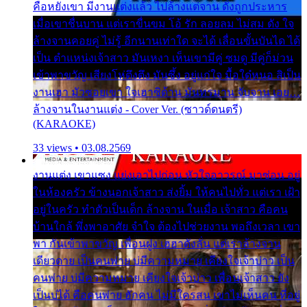
คือหยังเขา มีงานแต่งแล้ว ไปล้างแต่จาน ดั่งถูกประหาร
เมื่อเขาชื่นบาน แต่เราขื่นขม โอ้ รัก ลอยลม ไม่สม ดัง ใจ
ล้างจานคอยคู่ ไม่รู้ อีกนานเท่าใด จะได้ เลื่อนขั้นบันได ได้
เป็น ตำแหน่งเจ้าสาว มันเหงา เห็นเขามีคู่ ซมดู มีคู่ก็ม่วน
เข้าพาขวัญ เสียงโห่ตึงตึง มันซึ้ง อยู่แก่ใจ มื้อใด๋หนอ สิเป็น
งานเฮา มัวซอยเขา ใจเฮาซิด้าน มันทรมาน จับจาน เอย…
ล้างจานในงานแต่ง - Cover Ver. (ซาวด์ดนตรี)
(KARAOKE)
33 views • 03.08.2569
งานแต่ง เขาแซง แย่งเอาไปก่อน หัวใจอาวรณ์ มาซ่อน อยู่
ในห้องครัว ข้างนอกเจ้าสาว ส่งยิ้ม ให้คนไปทั่ว แต่เรา เฝ้า
อยู่ในครัว ทำตัวเป็นเด็ก ล้างจาน ในเมื่อ เจ้าสาว คือคน
บ้านใกล้ พึ่งพาอาศัย จำใจ ต้องไปช่วยงาน พอถึงเวลา เขา
พา กันเข้าพาขวัญ เพื่อนฝูง เฮฮาดังลั่น แต่เราล้างจาน
เดียวดาย เป็นคนพ่าย บ่มีความหมาย เคียงใจเจ้าบ่าว เป็น
คนพ่าย บ่มีความหมาย เคียงใจเจ้าบ่าว เพื่อนเจ้าสาว ยัง
เป็นบ่ได้ คือคนพ่าย ฮักคน ไม่มีใครสน เขาไม่เห็นคน ที่อยู่