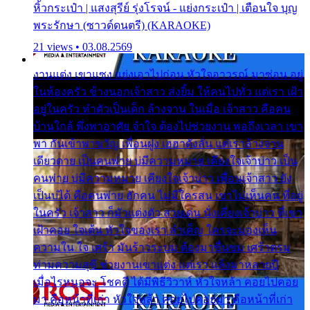
หิ้วกระเป๋า | แสงสุรีย์ รุ่งโรจน์ - แย่งกระเป๋า | เตือนใจ บุญ
พระรักษา (ซาวด์ดนตรี) (KARAOKE)
21 views • 03.08.2569
งานแต่ง เขาแซง แย่งเอาไปก่อน หัวใจอาวรณ์ มาซ่อน อยู่
ในห้องครัว ข้างนอกเจ้าสาว ส่งยิ้ม ให้คนไปทั่ว แต่เรา เฝ้า
อยู่ในครัว ทำตัวเป็นเด็ก ล้างจาน ในเมื่อ เจ้าสาว คือคน
บ้านใกล้ พึ่งพาอาศัย จำใจ ต้องไปช่วยงาน พอถึงเวลา เขา
พา กันเข้าพาขวัญ เพื่อนฝูง เฮฮาดังลั่น แต่เราล้างจาน
เดียวดาย เป็นคนพ่าย บ่มีความหมาย เคียงใจเจ้าบ่าว เป็น
คนพ่าย บ่มีความหมาย เคียงใจเจ้าบ่าว เพื่อนเจ้าสาว ยัง
เป็นบ่ได้ คือคนพ่าย ฮักคน ไม่มีใครสน เขาไม่เห็นคน ที่อยู่
ในครัว เจ้าสาว ก็มัวแต่งตัว สวยเด่น นั่งเคียงเจ้าบ่าว ที่เขา
เฝ้าคอย ใจเต้น หัวใจของเรา ลำเค็ญ ใครจะมองเห็น
ความใน ใจ เศร้า มันร้าวระบม ต้องมาขื่นขม เศร้าตรม
ท่ามความสุขี ช่วยงานเขาแต่ง แต่เรา แล้งมาหลายปี
เมื่อไรหนอจะ โชคดี ได้มีพิธีวิวาห์ หัวใจหล้า คอยไปคอย
มา คือหน้าที่เก่า หัวใจหล้า คอยไปคอยมา คือหน้าที่เก่า