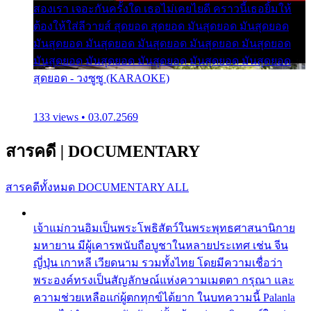
สองเรา เจอะกันครั้งใด เธอไม่เคยไยดี คราวนี้เธอยิ้มให้
ต้องให้ใส่ลีวายส์ สุดยอด สุดยอด มันสุดยอด มันสุดยอด
มันสุดยอด มันสุดยอด มันสุดยอด มันสุดยอด มันสุดยอด
มันสุดยอด มันสุดยอด มันสุดยอด มันสุดยอด มันสุดยอด
สุดยอด - วงซูซู (KARAOKE)
133 views • 03.07.2569
สารคดี
|
DOCUMENTARY
สารคดีทั้งหมด
DOCUMENTARY ALL
เจ้าแม่กวนอิมเป็นพระโพธิสัตว์ในพระพุทธศาสนานิกาย
มหายาน มีผู้เคารพนับถือบูชาในหลายประเทศ เช่น จีน
ญี่ปุ่น เกาหลี เวียดนาม รวมทั้งไทย โดยมีความเชื่อว่า
พระองค์ทรงเป็นสัญลักษณ์แห่งความเมตตา กรุณา และ
ความช่วยเหลือแก่ผู้ตกทุกข์ได้ยาก ในบทความนี้ Palanla