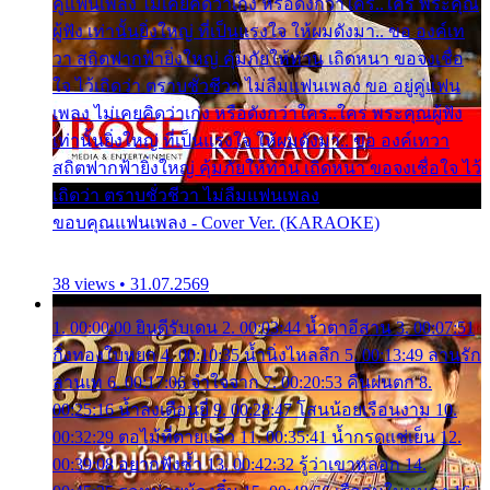
คู่แฟนเพลง ไม่เคยคิดว่าเก่ง หรือดังกว่าใคร..ใคร พระคุณ
ผู้ฟัง เท่านั้นยิ่งใหญ่ ที่เป็นแรงใจ ให้ผมดังมา.. ขอ องค์เท
วา สถิตฟากฟ้ายิ่งใหญ่ คุ้มภัยให้ท่าน เถิดหนา ขอจงเชื่อ
ใจ ไว้เถิดว่า ตราบชั่วชีวา ไม่ลืมแฟนเพลง ขอ อยู่คู่แฟน
เพลง ไม่เคยคิดว่าเก่ง หรือดังกว่าใคร..ใคร พระคุณผู้ฟัง
เท่านั้นยิ่งใหญ่ ที่เป็นแรงใจ ให้ผมดังมา.. ขอ องค์เทวา
สถิตฟากฟ้ายิ่งใหญ่ คุ้มภัยให้ท่าน เถิดหนา ขอจงเชื่อใจ ไว้
เถิดว่า ตราบชั่วชีวา ไม่ลืมแฟนเพลง
ขอบคุณแฟนเพลง - Cover Ver. (KARAOKE)
38 views • 31.07.2569
1. 00:00:00 ยินดีรับเดน 2. 00:03:44 น้ำตาอีสาน 3. 00:07:51
กิ่งทองใบหยก 4. 00:10:35 น้ำนิ่งไหลลึก 5. 00:13:49 ลานรัก
ลานเท 6. 00:17:06 จำใจจาก 7. 00:20:53 คืนฝนตก 8.
00:25:16 น้ำลงเดือนยี่ 9. 00:28:47 โสนน้อยเรือนงาม 10.
00:32:29 ตอไม้ที่ตายแล้ว 11. 00:35:41 น้ำกรดแช่เย็น 12.
00:39:08 อยากฟังซ้ำ 13. 00:42:32 รู้ว่าเขาหลอก 14.