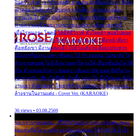
ในครัว เจ้าสาว ก็มัวแต่งตัว สวยเด่น นั่งเคียงเจ้าบ่าว ที่เขา
เฝ้าคอย ใจเต้น หัวใจของเรา ลำเค็ญ ใครจะมองเห็น
ความใน ใจ เศร้า มันร้าวระบม ต้องมาขื่นขม เศร้าตรม
ท่ามความสุขี ช่วยงานเขาแต่ง แต่เรา แล้งมาหลายปี
เมื่อไรหนอจะ โชคดี ได้มีพิธีวิวาห์ หัวใจหล้า คอยไปคอย
มา คือหน้าที่เก่า หัวใจหล้า คอยไปคอยมา คือหน้าที่เก่า
คือหยังเขา มีงานแต่งแล้ว ไปล้างแต่จาน ดั่งถูกประหาร
เมื่อเขาชื่นบาน แต่เราขื่นขม โอ้ รัก ลอยลม ไม่สม ดัง ใจ
ล้างจานคอยคู่ ไม่รู้ อีกนานเท่าใด จะได้ เลื่อนขั้นบันได ได้
เป็น ตำแหน่งเจ้าสาว มันเหงา เห็นเขามีคู่ ซมดู มีคู่ก็ม่วน
เข้าพาขวัญ เสียงโห่ตึงตึง มันซึ้ง อยู่แก่ใจ มื้อใด๋หนอ สิเป็น
งานเฮา มัวซอยเขา ใจเฮาซิด้าน มันทรมาน จับจาน เอย…
ล้างจานในงานแต่ง - Cover Ver. (KARAOKE)
36 views • 03.08.2569
ขอ กราบ ขอบคุณ.... ที่ได้รับไออุ่น การุณ จากแฟน เพลง
ผมแสนชื่นใจ หายวังเวง เมื่อแฟนเพลง ให้กำลังใจ น้ำใจ