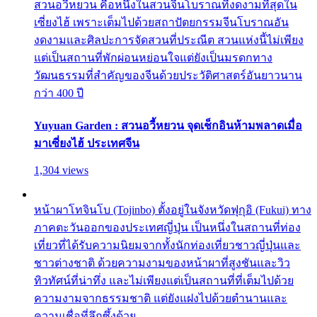
สวนอวี้หยวน คือหนึ่งในสวนจีนโบราณที่งดงามที่สุดใน
เซี่ยงไฮ้ เพราะเต็มไปด้วยสถาปัตยกรรมจีนโบราณอัน
งดงามและศิลปะการจัดสวนที่ประณีต สวนแห่งนี้ไม่เพียง
แต่เป็นสถานที่พักผ่อนหย่อนใจแต่ยังเป็นมรดกทาง
วัฒนธรรมที่สำคัญของจีนด้วยประวัติศาสตร์อันยาวนาน
กว่า 400 ปี
Yuyuan Garden : สวนอวี้หยวน จุดเช็กอินห้ามพลาดเมื่อ
มาเซี่ยงไฮ้ ประเทศจีน
1,304 views
หน้าผาโทจินโบ (Tojinbo) ตั้งอยู่ในจังหวัดฟุกุอิ (Fukui) ทาง
ภาคตะวันออกของประเทศญี่ปุ่น เป็นหนึ่งในสถานที่ท่อง
เที่ยวที่ได้รับความนิยมจากทั้งนักท่องเที่ยวชาวญี่ปุ่นและ
ชาวต่างชาติ ด้วยความงามของหน้าผาที่สูงชันและวิว
ทิวทัศน์ที่น่าทึ่ง และไม่เพียงแต่เป็นสถานที่ที่เต็มไปด้วย
ความงามจากธรรมชาติ แต่ยังแฝงไปด้วยตำนานและ
ความเชื่อที่ลึกซึ้งด้วย