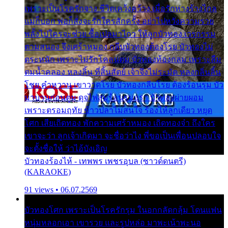
เพราะเป็นโรครักจาง ชีวิตเคว้งคว้าง เมื่อรักห่างร้างไกล
แม่ก็บอก พ่อก็สั่งจะรักใครสักครั้ง อย่าไปหวังความรวย
พลั้งไปใครจะช่วย ซื้อเปลมาไกว ให้ลูกบัวทอง เวรกรรม
ตามสนอง จึงเศร้าหมอง กลีบบัวทองต้องโรย บัวทองไม่
ตระหนัก เพราะไม่รักโคลนตม บัวทองท้องกลม เพราะลืม
ตมน้ำคลอง หลงลิ้น ที่สิ้นสัตย์ เจ้าจึงไม่ระมัด หลงกลิ่นลิ้น
โชย คำหวาน เขาวาดโรย บัวทองกลีบโรย ต้องร้อนรุม บัว
มาบานก่อนตูม ดุจไฟสุมร้อนรุมอุรา บัวทองผ่ายผอม
เพราะตรอมฤทัย ข้าวปลาไม่สนใจ ร้องไห้ลูกเดียว หยุด
โศก เสียเถิดทอง พักความเศร้าหมอง เถิดทองจ๋า ถึงใคร
เขาจะว่า ลูกเจ้าเกิดมา จะชื่อว่าไง พี่ขอเป็นเพื่อนปลอบใจ
จะตั้งชื่อให้ ว่าไอ้บังเอิญ
บัวทองร้องไห้ - เทพพร เพชรอุบล (ซาวด์ดนตรี)
(KARAOKE)
91 views • 06.07.2569
บัวทองโศก เพราะเป็นโรครักรุม ในอกกลัดกลุ้ม โดนแฟน
หนุ่มหลอกเอา เขารวย และรูปหล่อ มาพะเน้าพะนอ