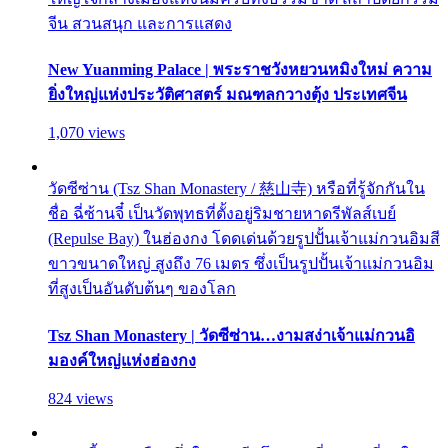
จีน สวนสนุก และการแสดง
New Yuanming Palace | พระราชวังหยวนหมิงใหม่ ความ
ยิ่งใหญ่แห่งประวัติศาสตร์ มณฑลกวางตุ้ง ประเทศจีน
1,070 views
วัดซีซ่าน (Tsz Shan Monastery / 慈山寺) หรือที่รู้จักกันใน
ชื่อ ฉี่ซ้านจี๋ เป็นวัดพุทธที่ตั้งอยู่ริมชายหาดรีพัลส์เบย์
(Repulse Bay) ในฮ่องกง โดดเด่นด้วยรูปปั้นเจ้าแม่กวนอิมสี
ขาวขนาดใหญ่ สูงถึง 76 เมตร ซึ่งเป็นรูปปั้นเจ้าแม่กวนอิม
ที่สูงเป็นอันดับต้นๆ ของโลก
Tsz Shan Monastery | วัดซีซ่าน…งามสง่าเจ้าแม่กวนอิ
มองค์ใหญ่แห่งฮ่องกง
824 views