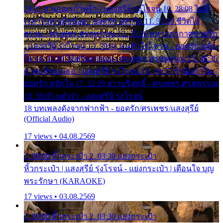
24:27 สามเณรกำพร้า - แสงสุรีย์ รุ่งโรจน์ 10. 28:08 ไม่มี
เวลาไปหาเมียน้อย - ยอดรัก สลักใจ 11. 31:29 ชีวิตไอ้
ธรรม - ศรเพชร ศรสุพรรณ 12. 35:26 ทหารอากาศขาดรัก
- แสงสุรีย์ รุ่งโรจน์ 13. 39:01 คนหัวใจโทรม - ยอดรัก สลัก
ใจ 14. 42:49 ไอ้หวังตายแน่ - ศรเพชร ศรสุพรรณ 15. 46:35
ธาตุแท้ของเธอ - แสงสุรีย์ รุ่งโรจน์ 16. 49:57 กำนันกำใน -
ยอดรัก สลักใจ 17. 52:29 สาวบริสุทธิ์ - ศรเพชร ศรสุพรรณ
18. 56:05 แต๋วจ๋า - แสงสุรีย์ รุ่งโรจน์
18 บทเพลงดังจากฟากฟ้า - ยอดรัก/ศรเพชร/แสงสุรีย์
(Official Audio)
17 views • 04.08.2569
1. 00:00 หิ้วกระเป๋า 2. 03:30 แย่งกระเป๋า
หิ้วกระเป๋า | แสงสุรีย์ รุ่งโรจน์ - แย่งกระเป๋า | เตือนใจ บุญ
พระรักษา (KARAOKE)
17 views • 03.08.2569
1. 00:00 หิ้วกระเป๋า 2. 03:30 แย่งกระเป๋า