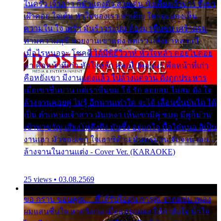
ในครัว เจ้าสาว ก็มัวแต่งตัว สวยเด่น นั่งเคียงเจ้าบ่าว ที่เขา
เฝ้าคอย ใจเต้น หัวใจของเรา ลำเค็ญ ใครจะมองเห็น
ความใน ใจ เศร้า มันร้าวระบม ต้องมาขื่นขม เศร้าตรม
ท่ามความสุขี ช่วยงานเขาแต่ง แต่เรา แล้งมาหลายปี
เมื่อไรหนอจะ โชคดี ได้มีพิธีวิวาห์ หัวใจหล้า คอยไปคอย
มา คือหน้าที่เก่า หัวใจหล้า คอยไปคอยมา คือหน้าที่เก่า
คือหยังเขา มีงานแต่งแล้ว ไปล้างแต่จาน ดั่งถูกประหาร
เมื่อเขาชื่นบาน แต่เราขื่นขม โอ้ รัก ลอยลม ไม่สม ดัง ใจ
ล้างจานคอยคู่ ไม่รู้ อีกนานเท่าใด จะได้ เลื่อนขั้นบันได ได้
เป็น ตำแหน่งเจ้าสาว มันเหงา เห็นเขามีคู่ ซมดู มีคู่ก็ม่วน
เข้าพาขวัญ เสียงโห่ตึงตึง มันซึ้ง อยู่แก่ใจ มื้อใด๋หนอ สิเป็น
งานเฮา มัวซอยเขา ใจเฮาซิด้าน มันทรมาน จับจาน เอย…
ล้างจานในงานแต่ง - Cover Ver. (KARAOKE)
25 views • 03.08.2569
ขอ กราบ ขอบคุณ.... ที่ได้รับไออุ่น การุณ จากแฟน เพลง
ผมแสนชื่นใจ หายวังเวง เมื่อแฟนเพลง ให้กำลังใจ น้ำใจ