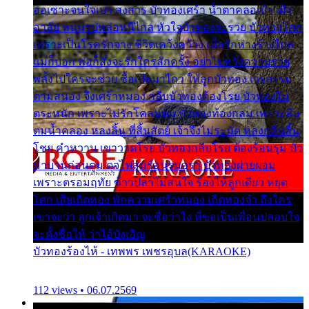
ออเซาะจนใจเบา สงสาร บัวทองเศร้า น้ำตาคลอเบ้า เฝ้า
อาลัย หนุ่มรูปหล่อหนีไกล หัวใจบัวทองระรวย บัวทองโศก
เพราะเป็นโรครักจาง ชีวิตเคว้งคว้าง เมื่อรักห่างร้างไกล
แม่ก็บอก พ่อก็สั่งจะรักใครสักครั้ง อย่าไปหวังความรวย
พลั้งไปใครจะช่วย ซื้อเปลมาไกว ให้ลูกบัวทอง เวรกรรม
ตามสนอง จึงเศร้าหมอง กลีบบัวทองต้องโรย บัวทองไม่
ตระหนัก เพราะไม่รักโคลนตม บัวทองท้องกลม เพราะลืม
ตมน้ำคลอง หลงลิ้น ที่สิ้นสัตย์ เจ้าจึงไม่ระมัด หลงกลิ่นลิ้น
โชย คำหวาน เขาวาดโรย บัวทองกลีบโรย ต้องร้อนรุม บัว
มาบานก่อนตูม ดุจไฟสุมร้อนรุมอุรา บัวทองผ่ายผอม
เพราะตรอมฤทัย ข้าวปลาไม่สนใจ ร้องไห้ลูกเดียว หยุด
โศก เสียเถิดทอง พักความเศร้าหมอง เถิดทองจ๋า ถึงใคร
เขาจะว่า ลูกเจ้าเกิดมา จะชื่อว่าไง พี่ขอเป็นเพื่อนปลอบใจ
จะตั้งชื่อให้ ว่าไอ้บังเอิญ
บัวทองร้องไห้ - เทพพร เพชรอุบล(KARAOKE)
112 views • 06.07.2569