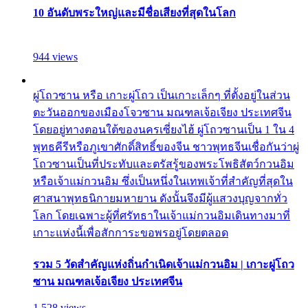
10 อันดับพระใหญ่และมีชื่อเสียงที่สุดในโลก
944 views
ผู่โถวซาน หรือ เกาะผู่โถว เป็นเกาะเล็กๆ ที่ตั้งอยู่ในส่วน
ตะวันออกของเมืองโจวซาน มณฑลเจ้อเจียง ประเทศจีน
โดยอยู่ทางตอนใต้ของนครเซี่ยงไฮ้ ผู่โถวซานเป็น 1 ใน 4
พุทธคีรีหรือภูเขาศักดิ์สิทธิ์ของจีน ชาวพุทธจีนเชื่อกันว่าผู่
โถวซานเป็นที่ประทับและตรัสรู้ของพระโพธิสัตว์กวนอิม
หรือเจ้าแม่กวนอิม ซึ่งเป็นหนึ่งในเทพเจ้าที่สำคัญที่สุดใน
ศาสนาพุทธนิกายมหายาน ดังนั้นจึงมีผู้แสวงบุญจากทั่ว
โลก โดยเฉพาะผู้ที่ศรัทธาในเจ้าแม่กวนอิมเดินทางมาที่
เกาะแห่งนี้เพื่อสักการะขอพรอยู่โดยตลอด
รวม 5 วัดสำคัญแห่งถิ่นกำเนิดเจ้าแม่กวนอิม | เกาะผู่โถว
ซาน มณฑลเจ้อเจียง ประเทศจีน
1,528 views