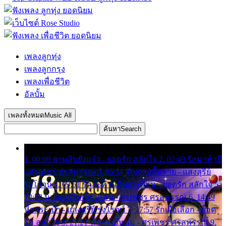
เพลงลูกทุ่ง
เพลงลูกกรุง
เพลงเพื่อชีวิต
อัลบั้ม
เพลงทั้งหมด
Music All
ค้นหา
Search
1. 00:00 สามสิบยังแจ๋ว - ยอดรัก สลักใจ 2. 02:49 รักมาห้าปี
- ศรเพชร ศรสุพรรณ 3. 05:57 รักสาวเสื้อลาย - แสงสุรีย์
รุ่งโรจน์ 4. 09:51 รักสะท้านดินสะเทือน - ยอดรัก สลักใจ 5.
12:23 มอเตอร์ไซค์ทำหล่น - ศรเพชร ศรสุพรรณ 6. 14:49
หิ้วกระเป๋า - แสงสุรีย์ รุ่งโรจน์ 7. 17:57 รักเผื่อเลือก - ยอด
รัก สลักใจ 8. 21:21 น้ำตาไอ้หนุ่ม - ศรเพชร ศรสุพรรณ 9.