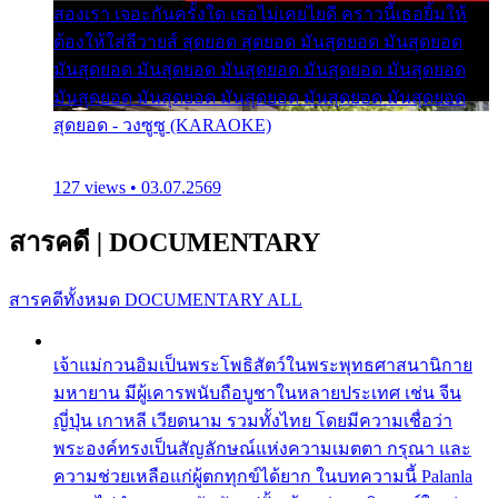
สองเรา เจอะกันครั้งใด เธอไม่เคยไยดี คราวนี้เธอยิ้มให้
ต้องให้ใส่ลีวายส์ สุดยอด สุดยอด มันสุดยอด มันสุดยอด
มันสุดยอด มันสุดยอด มันสุดยอด มันสุดยอด มันสุดยอด
มันสุดยอด มันสุดยอด มันสุดยอด มันสุดยอด มันสุดยอด
สุดยอด - วงซูซู (KARAOKE)
127 views • 03.07.2569
สารคดี
|
DOCUMENTARY
สารคดีทั้งหมด
DOCUMENTARY ALL
เจ้าแม่กวนอิมเป็นพระโพธิสัตว์ในพระพุทธศาสนานิกาย
มหายาน มีผู้เคารพนับถือบูชาในหลายประเทศ เช่น จีน
ญี่ปุ่น เกาหลี เวียดนาม รวมทั้งไทย โดยมีความเชื่อว่า
พระองค์ทรงเป็นสัญลักษณ์แห่งความเมตตา กรุณา และ
ความช่วยเหลือแก่ผู้ตกทุกข์ได้ยาก ในบทความนี้ Palanla