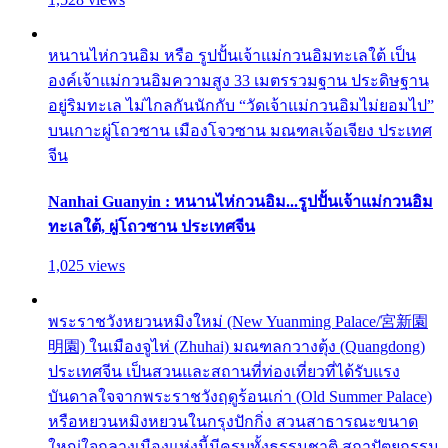
หนานไห่กวนอิม หรือ รูปปั้นเจ้าแม่กวนอิมทะเลใต้ เป็น
องค์เจ้าแม่กวนอิมความสูง 33 เมตรรวมฐาน ประดิษฐาน
อยู่ริมทะเล ไม่ไกลกันนักกับ “วัดเจ้าแม่กวนอิมไม่ยอมไป”
บนเกาะผู่โถวซาน เมืองโจวซาน มณฑลเจ้อเจียง ประเทศ
จีน
Nanhai Guanyin : หนานไห่กวนอิม...รูปปั้นเจ้าแม่กวนอิม
ทะเลใต้, ผู่โถวซาน ประเทศจีน
1,025 views
พระราชวังหยวนหมิงใหม่ (New Yuanming Palace/宮新園
明園) ในเมืองจูไห่ (Zhuhai) มณฑลกวางตุ้ง (Quangdong)
ประเทศจีน เป็นสวนและสถานที่ท่องเที่ยวที่ได้รับแรง
บันดาลใจจากพระราชวังฤดูร้อนเก่า (Old Summer Palace)
หรือหยวนหมิงหยวนในกรุงปักกิ่ง สวนสาธารณะขนาด
ใหญ่ใจกลางเมืองแห่งนี้มีครบทั้งธรรมชาติ สถาปัตยกรรม