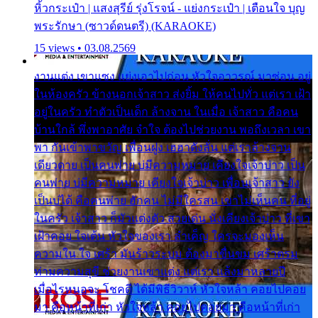
หิ้วกระเป๋า | แสงสุรีย์ รุ่งโรจน์ - แย่งกระเป๋า | เตือนใจ บุญ
พระรักษา (ซาวด์ดนตรี) (KARAOKE)
15 views • 03.08.2569
งานแต่ง เขาแซง แย่งเอาไปก่อน หัวใจอาวรณ์ มาซ่อน อยู่
ในห้องครัว ข้างนอกเจ้าสาว ส่งยิ้ม ให้คนไปทั่ว แต่เรา เฝ้า
อยู่ในครัว ทำตัวเป็นเด็ก ล้างจาน ในเมื่อ เจ้าสาว คือคน
บ้านใกล้ พึ่งพาอาศัย จำใจ ต้องไปช่วยงาน พอถึงเวลา เขา
พา กันเข้าพาขวัญ เพื่อนฝูง เฮฮาดังลั่น แต่เราล้างจาน
เดียวดาย เป็นคนพ่าย บ่มีความหมาย เคียงใจเจ้าบ่าว เป็น
คนพ่าย บ่มีความหมาย เคียงใจเจ้าบ่าว เพื่อนเจ้าสาว ยัง
เป็นบ่ได้ คือคนพ่าย ฮักคน ไม่มีใครสน เขาไม่เห็นคน ที่อยู่
ในครัว เจ้าสาว ก็มัวแต่งตัว สวยเด่น นั่งเคียงเจ้าบ่าว ที่เขา
เฝ้าคอย ใจเต้น หัวใจของเรา ลำเค็ญ ใครจะมองเห็น
ความใน ใจ เศร้า มันร้าวระบม ต้องมาขื่นขม เศร้าตรม
ท่ามความสุขี ช่วยงานเขาแต่ง แต่เรา แล้งมาหลายปี
เมื่อไรหนอจะ โชคดี ได้มีพิธีวิวาห์ หัวใจหล้า คอยไปคอย
มา คือหน้าที่เก่า หัวใจหล้า คอยไปคอยมา คือหน้าที่เก่า