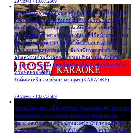
29 views • 10.07.2569
ไม่เคยรักใครแน่หรือ อยากเชื่อถือก็ไม่กล้า ติ๋มใช่คนสวย
ตรึงใจ ติ๋มใช่งามซึ้งตรึงตรา พี่หรือจะมาหมายร่วมชีวี ก็
คนเขาลืออื้อฉาว ว่าสาวๆรุมตอมพี่ ติ๋มอยากรับรักเหมือน
กัน แต่หวั่นจะช้ำดวงฤดี กลัวแฟนของพี่ชี้หน้าด่าทอ ก็คน
ชื่อต๋อยต้อยตุ้มตุ๋ยต่าย พี่ยังลืมได้ง่ายๆเลยหนอ แค่ตัวเรา
สาวบ้านนา แสนจะซอมซ่อ ขืนรักขืนรอคงช้ำสักวัน ถ้า
จริงเหมือนคำพร่ำเฉลย พี่อย่าเฉยรีบมาหมั้น ถ้าพี่สู่ขอ
ตามธรรมเนียม ติ๋มจะเตรียมรับเกลียวสัมพันธ์ ผิดหวังไม่
หวั่นขอยอมได้เคียง
รักติ๋มแน่หรือ - หงษ์ทอง ดาวอุดร (KARAOKE)
29 views • 10.07.2569
บัวทองโศก เพราะเป็นโรครักรุม ในอกกลัดกลุ้ม โดนแฟน
หนุ่มหลอกเอา เขารวย และรูปหล่อ มาพะเน้าพะนอ
ออเซาะจนใจเบา สงสาร บัวทองเศร้า น้ำตาคลอเบ้า เฝ้า
อาลัย หนุ่มรูปหล่อหนีไกล หัวใจบัวทองระรวย บัวทองโศก