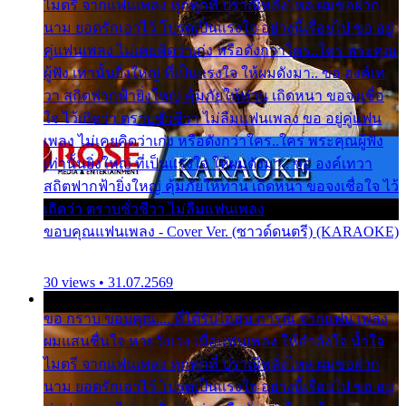
ไมตรี จากแฟนเพลง ทุกทุกที่ ปราณีหลั่งไหล ผมขอฝาก
นาม ยอดรักเอาไว้ โปรดเป็นแรงใจ อย่างนี้เรื่อยไป ขอ อยู่
คู่แฟนเพลง ไม่เคยคิดว่าเก่ง หรือดังกว่าใคร..ใคร พระคุณ
ผู้ฟัง เท่านั้นยิ่งใหญ่ ที่เป็นแรงใจ ให้ผมดังมา.. ขอ องค์เท
วา สถิตฟากฟ้ายิ่งใหญ่ คุ้มภัยให้ท่าน เถิดหนา ขอจงเชื่อ
ใจ ไว้เถิดว่า ตราบชั่วชีวา ไม่ลืมแฟนเพลง ขอ อยู่คู่แฟน
เพลง ไม่เคยคิดว่าเก่ง หรือดังกว่าใคร..ใคร พระคุณผู้ฟัง
เท่านั้นยิ่งใหญ่ ที่เป็นแรงใจ ให้ผมดังมา.. ขอ องค์เทวา
สถิตฟากฟ้ายิ่งใหญ่ คุ้มภัยให้ท่าน เถิดหนา ขอจงเชื่อใจ ไว้
เถิดว่า ตราบชั่วชีวา ไม่ลืมแฟนเพลง
ขอบคุณแฟนเพลง - Cover Ver. (ซาวด์ดนตรี) (KARAOKE)
30 views • 31.07.2569
ขอ กราบ ขอบคุณ.... ที่ได้รับไออุ่น การุณ จากแฟน เพลง
ผมแสนชื่นใจ หายวังเวง เมื่อแฟนเพลง ให้กำลังใจ น้ำใจ
ไมตรี จากแฟนเพลง ทุกทุกที่ ปราณีหลั่งไหล ผมขอฝาก
นาม ยอดรักเอาไว้ โปรดเป็นแรงใจ อย่างนี้เรื่อยไป ขอ อยู่