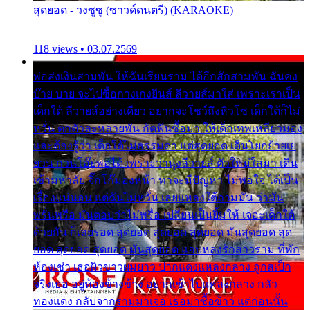
สุดยอด - วงซูซู (ซาวด์ดนตรี) (KARAOKE)
118 views • 03.07.2569
พ่อส่งเงินสามพัน ให้ฉันเรียนราม ได้อีกสักสามพัน ฉันคง
บ๊าย บาย จะไปซื้อกางเกงยีนส์ ลีวายส์มาใส่ เพราะเราเป็น
เด็กใต้ ลีวายส์อย่างเดียว อยากจะโชว์ถึงหิวโซ เด็กใต้ก็ไม่
หวั่น ตกตัวละหลายพัน กัดฟันซื้อมา ให้เด็กเทพเหลียวมอง
และต้องรู้ว่า เด็กใต้ไม่ธรรมดา แต่สุดยอด เดินโยกย้ายเย
ยวน กวนโอ๊ยพอได้ เพราะว่านุ่งลีวายส์ ตัวใหม่ใส่มา เดิน
เข้ามหาลัย จิ๊กโก๊มองหน้า ท่าจะมีปัญหา ไม่พอใจ ได้เป็น
เรื่องแน่นอน แต่ฉันไม่หวั่น เลยแหลงใต้ถามมัน ว่ามัน
พรั่นพรือ มันตอบว่าไม่พรื่อ เปลี่ยนเป็นยิ้มให้ เจอะเด็กใต้
ด้วยกัน ก็เลยรอด สุดยอด สุดยอด สุดยอด มันสุดยอด สุด
ยอด สุดยอด สุดยอด มันสุดยอด แอบหลงรักสาวราม ที่พัก
ห้องเช่า เธอผิวขาวผมยาว ปากแดงแหลงกลาง ถูกสเป็ก
จริงเธอ อยู่ห้องข้างข้าง อยากเข้าไปแหลงกลาง กลัว
ทองแดง กลับจากรามมาเจอ เธอมาซื้อข้าว แต่ก่อนนั้น