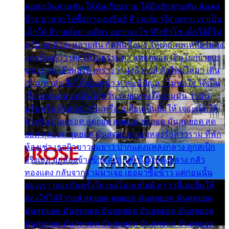
พ่อส่งเงินสามพัน ให้ฉันเรียนราม ได้อีกสักสามพัน ฉันคง
บ๊าย บาย จะไปซื้อกางเกงยีนส์ ลีวายส์มาใส่ เพราะเราเป็น
เด็กใต้ ลีวายส์อย่างเดียว อยากจะโชว์ถึงหิวโซ เด็กใต้ก็ไม่
หวั่น ตกตัวละหลายพัน กัดฟันซื้อมา ให้เด็กเทพเหลียวมอง
และต้องรู้ว่า เด็กใต้ไม่ธรรมดา แต่สุดยอด เดินโยกย้ายเย
ยวน กวนโอ๊ยพอได้ เพราะว่านุ่งลีวายส์ ตัวใหม่ใส่มา เดิน
เข้ามหาลัย จิ๊กโก๊มองหน้า ท่าจะมีปัญหา ไม่พอใจ ได้เป็น
เรื่องแน่นอน แต่ฉันไม่หวั่น เลยแหลงใต้ถามมัน ว่ามัน
พรั่นพรือ มันตอบว่าไม่พรื่อ เปลี่ยนเป็นยิ้มให้ เจอะเด็กใต้
ด้วยกัน ก็เลยรอด สุดยอด สุดยอด สุดยอด มันสุดยอด สุด
ยอด สุดยอด สุดยอด มันสุดยอด แอบหลงรักสาวราม ที่พัก
ห้องเช่า เธอผิวขาวผมยาว ปากแดงแหลงกลาง ถูกสเป็ก
จริงเธอ อยู่ห้องข้างข้าง อยากเข้าไปแหลงกลาง กลัว
ทองแดง กลับจากรามมาเจอ เธอมาซื้อข้าว แต่ก่อนนั้น
สองเรา เจอะกันครั้งใด เธอไม่เคยไยดี คราวนี้เธอยิ้มให้
ต้องให้ใส่ลีวายส์ สุดยอด สุดยอด มันสุดยอด มันสุดยอด
มันสุดยอด มันสุดยอด มันสุดยอด มันสุดยอด มันสุดยอด
มันสุดยอด มันสุดยอด มันสุดยอด มันสุดยอด มันสุดยอด