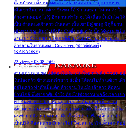
คือหยังเขา มีงานแต่งแล้ว ไปล้างแต่จาน ดั่งถูกประหาร
เมื่อเขาชื่นบาน แต่เราขื่นขม โอ้ รัก ลอยลม ไม่สม ดัง ใจ
ล้างจานคอยคู่ ไม่รู้ อีกนานเท่าใด จะได้ เลื่อนขั้นบันได ได้
เป็น ตำแหน่งเจ้าสาว มันเหงา เห็นเขามีคู่ ซมดู มีคู่ก็ม่วน
เข้าพาขวัญ เสียงโห่ตึงตึง มันซึ้ง อยู่แก่ใจ มื้อใด๋หนอ สิเป็น
งานเฮา มัวซอยเขา ใจเฮาซิด้าน มันทรมาน จับจาน เอย…
ล้างจานในงานแต่ง - Cover Ver. (ซาวด์ดนตรี)
(KARAOKE)
22 views • 03.08.2569
งานแต่ง เขาแซง แย่งเอาไปก่อน หัวใจอาวรณ์ มาซ่อน อยู่
ในห้องครัว ข้างนอกเจ้าสาว ส่งยิ้ม ให้คนไปทั่ว แต่เรา เฝ้า
อยู่ในครัว ทำตัวเป็นเด็ก ล้างจาน ในเมื่อ เจ้าสาว คือคน
บ้านใกล้ พึ่งพาอาศัย จำใจ ต้องไปช่วยงาน พอถึงเวลา เขา
พา กันเข้าพาขวัญ เพื่อนฝูง เฮฮาดังลั่น แต่เราล้างจาน
เดียวดาย เป็นคนพ่าย บ่มีความหมาย เคียงใจเจ้าบ่าว เป็น
คนพ่าย บ่มีความหมาย เคียงใจเจ้าบ่าว เพื่อนเจ้าสาว ยัง
เป็นบ่ได้ คือคนพ่าย ฮักคน ไม่มีใครสน เขาไม่เห็นคน ที่อยู่