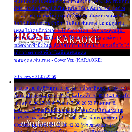
คู่แฟนเพลง ไม่เคยคิดว่าเก่ง หรือดังกว่าใคร..ใคร พระคุณ
ผู้ฟัง เท่านั้นยิ่งใหญ่ ที่เป็นแรงใจ ให้ผมดังมา.. ขอ องค์เท
วา สถิตฟากฟ้ายิ่งใหญ่ คุ้มภัยให้ท่าน เถิดหนา ขอจงเชื่อ
ใจ ไว้เถิดว่า ตราบชั่วชีวา ไม่ลืมแฟนเพลง ขอ อยู่คู่แฟน
เพลง ไม่เคยคิดว่าเก่ง หรือดังกว่าใคร..ใคร พระคุณผู้ฟัง
เท่านั้นยิ่งใหญ่ ที่เป็นแรงใจ ให้ผมดังมา.. ขอ องค์เทวา
สถิตฟากฟ้ายิ่งใหญ่ คุ้มภัยให้ท่าน เถิดหนา ขอจงเชื่อใจ ไว้
เถิดว่า ตราบชั่วชีวา ไม่ลืมแฟนเพลง
ขอบคุณแฟนเพลง - Cover Ver. (KARAOKE)
30 views • 31.07.2569
1. 00:00:00 ยินดีรับเดน 2. 00:03:44 น้ำตาอีสาน 3. 00:07:51
กิ่งทองใบหยก 4. 00:10:35 น้ำนิ่งไหลลึก 5. 00:13:49 ลานรัก
ลานเท 6. 00:17:06 จำใจจาก 7. 00:20:53 คืนฝนตก 8.
00:25:16 น้ำลงเดือนยี่ 9. 00:28:47 โสนน้อยเรือนงาม 10.
00:32:29 ตอไม้ที่ตายแล้ว 11. 00:35:41 น้ำกรดแช่เย็น 12.
00:39:08 อยากฟังซ้ำ 13. 00:42:32 รู้ว่าเขาหลอก 14.