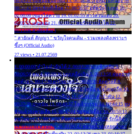
00:45:25 รอหน่อยน้องติ๋ม 15. 00:48:56 เรือล่มในหนอง 16.
00:51:43 บัตรเชิญสีเลือด 17. 00:56:07 อดีตรักโรงทอ 18.
01:00:00 เขมรไล่ควาย 19. 01:02:55 สาวสวนแตง 20.
01:05:51 แอบมอง 21. 01:09:27 พบรักปากน้ำโพ 22.
01:13:06 สายัณห์เมา
" สายัณห์ สัญญา " ขวัญใจคนเดิม - รวมเพลงดังเพราะๆ
ซึ้งๆ (Official Audio)
27 views • 21.07.2569
1. 00:00:00 ทำไมทำฉันได้ 2. 00:03:20 นางฟ้าสลัม 3.
00:06:50 คน 4. 00:10:36 บุญเหลือเกิน 5. 00:13:58 ฝนหยาด
สุดท้าย 6. 00:17:30 ยาใจยาจก 7. 00:20:30 คิดดูให้ดี 8.
00:24:21 ลบรอยแผลรัก 9. 00:27:35 เหมือนใจโดนกรีด 10.
00:30:54 ขบวนการเปาเปียว 11. 00:34:05 คำรำพัน 12.
00:37:20 ปาหนัน 13. 00:40:37 ใจเจ้ากรรม 14. 00:44:15 จูบ
ฉันแล้วจงตายเสีย 15. 00:47:24 ขอสูมาเต๊อะ 16. 00:51:11
คนใจมาร 17. 00:54:50 คืนทรมาน 18. 00:58:25 รักนี้สีดำ
19. 01:01:44 ส่วนเกิน 20. 01:05:42 หยาดน้ำฝนหยดน้ำตา
21. 01:09:13 เหลือเพียงฝัน 22. 01:13:26 เขา 23. 01:16:37