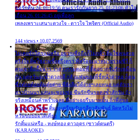
ขอรักคืน 24. 01:19:56 คนเรารักกันยาก 25. 01:23:06 หัวใจ
เถื่อน 26. 01:26:45 อยู่เพื่อลูก
เพลงเพราะเสนาะดวงใจ - ดาวใจ ไพจิตร (Official Audio)
144 views • 10.07.2569
ไม่เคยรักใครแน่หรือ อยากเชื่อถือก็ไม่กล้า ติ๋มใช่คนสวย
ตรึงใจ ติ๋มใช่งามซึ้งตรึงตรา พี่หรือจะมาหมายร่วมชีวี ก็
คนเขาลืออื้อฉาว ว่าสาวๆรุมตอมพี่ ติ๋มอยากรับรักเหมือน
กัน แต่หวั่นจะช้ำดวงฤดี กลัวแฟนของพี่ชี้หน้าด่าทอ ก็คน
ชื่อต๋อยต้อยตุ้มตุ๋ยต่าย พี่ยังลืมได้ง่ายๆเลยหนอ แค่ตัวเรา
สาวบ้านนา แสนจะซอมซ่อ ขืนรักขืนรอคงช้ำสักวัน ถ้า
จริงเหมือนคำพร่ำเฉลย พี่อย่าเฉยรีบมาหมั้น ถ้าพี่สู่ขอ
ตามธรรมเนียม ติ๋มจะเตรียมรับเกลียวสัมพันธ์ ผิดหวังไม่
หวั่นขอยอมได้เคียง
รักติ๋มแน่หรือ - หงษ์ทอง ดาวอุดร (ซาวด์ดนตรี)
(KARAOKE)