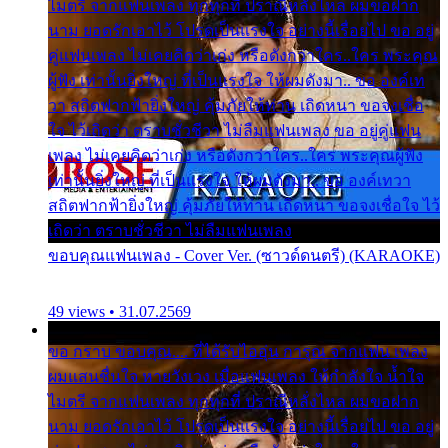
ไมตรี จากแฟนเพลง ทุกทุกที่ ปราณีหลั่งไหล ผมขอฝาก
นาม ยอดรักเอาไว้ โปรดเป็นแรงใจ อย่างนี้เรื่อยไป ขอ อยู่
คู่แฟนเพลง ไม่เคยคิดว่าเก่ง หรือดังกว่าใคร..ใคร พระคุณ
ผู้ฟัง เท่านั้นยิ่งใหญ่ ที่เป็นแรงใจ ให้ผมดังมา.. ขอ องค์เท
วา สถิตฟากฟ้ายิ่งใหญ่ คุ้มภัยให้ท่าน เถิดหนา ขอจงเชื่อ
ใจ ไว้เถิดว่า ตราบชั่วชีวา ไม่ลืมแฟนเพลง ขอ อยู่คู่แฟน
เพลง ไม่เคยคิดว่าเก่ง หรือดังกว่าใคร..ใคร พระคุณผู้ฟัง
เท่านั้นยิ่งใหญ่ ที่เป็นแรงใจ ให้ผมดังมา.. ขอ องค์เทวา
สถิตฟากฟ้ายิ่งใหญ่ คุ้มภัยให้ท่าน เถิดหนา ขอจงเชื่อใจ ไว้
เถิดว่า ตราบชั่วชีวา ไม่ลืมแฟนเพลง
ขอบคุณแฟนเพลง - Cover Ver. (ซาวด์ดนตรี) (KARAOKE)
49 views • 31.07.2569
ขอ กราบ ขอบคุณ.... ที่ได้รับไออุ่น การุณ จากแฟน เพลง
ผมแสนชื่นใจ หายวังเวง เมื่อแฟนเพลง ให้กำลังใจ น้ำใจ
ไมตรี จากแฟนเพลง ทุกทุกที่ ปราณีหลั่งไหล ผมขอฝาก
นาม ยอดรักเอาไว้ โปรดเป็นแรงใจ อย่างนี้เรื่อยไป ขอ อยู่