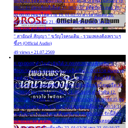
00:45:25 รอหน่อยน้องติ๋ม 15. 00:48:56 เรือล่มในหนอง 16.
00:51:43 บัตรเชิญสีเลือด 17. 00:56:07 อดีตรักโรงทอ 18.
01:00:00 เขมรไล่ควาย 19. 01:02:55 สาวสวนแตง 20.
01:05:51 แอบมอง 21. 01:09:27 พบรักปากน้ำโพ 22.
01:13:06 สายัณห์เมา
" สายัณห์ สัญญา " ขวัญใจคนเดิม - รวมเพลงดังเพราะๆ
ซึ้งๆ (Official Audio)
49 views • 21.07.2569
1. 00:00:00 ทำไมทำฉันได้ 2. 00:03:20 นางฟ้าสลัม 3.
00:06:50 คน 4. 00:10:36 บุญเหลือเกิน 5. 00:13:58 ฝนหยาด
สุดท้าย 6. 00:17:30 ยาใจยาจก 7. 00:20:30 คิดดูให้ดี 8.
00:24:21 ลบรอยแผลรัก 9. 00:27:35 เหมือนใจโดนกรีด 10.
00:30:54 ขบวนการเปาเปียว 11. 00:34:05 คำรำพัน 12.
00:37:20 ปาหนัน 13. 00:40:37 ใจเจ้ากรรม 14. 00:44:15 จูบ
ฉันแล้วจงตายเสีย 15. 00:47:24 ขอสูมาเต๊อะ 16. 00:51:11
คนใจมาร 17. 00:54:50 คืนทรมาน 18. 00:58:25 รักนี้สีดำ
19. 01:01:44 ส่วนเกิน 20. 01:05:42 หยาดน้ำฝนหยดน้ำตา
21. 01:09:13 เหลือเพียงฝัน 22. 01:13:26 เขา 23. 01:16:37