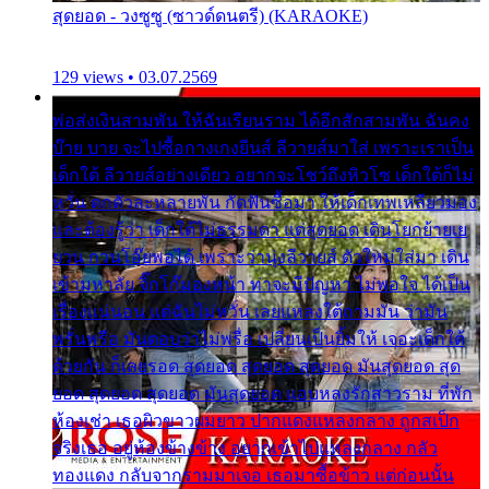
สุดยอด - วงซูซู (ซาวด์ดนตรี) (KARAOKE)
129 views • 03.07.2569
พ่อส่งเงินสามพัน ให้ฉันเรียนราม ได้อีกสักสามพัน ฉันคง
บ๊าย บาย จะไปซื้อกางเกงยีนส์ ลีวายส์มาใส่ เพราะเราเป็น
เด็กใต้ ลีวายส์อย่างเดียว อยากจะโชว์ถึงหิวโซ เด็กใต้ก็ไม่
หวั่น ตกตัวละหลายพัน กัดฟันซื้อมา ให้เด็กเทพเหลียวมอง
และต้องรู้ว่า เด็กใต้ไม่ธรรมดา แต่สุดยอด เดินโยกย้ายเย
ยวน กวนโอ๊ยพอได้ เพราะว่านุ่งลีวายส์ ตัวใหม่ใส่มา เดิน
เข้ามหาลัย จิ๊กโก๊มองหน้า ท่าจะมีปัญหา ไม่พอใจ ได้เป็น
เรื่องแน่นอน แต่ฉันไม่หวั่น เลยแหลงใต้ถามมัน ว่ามัน
พรั่นพรือ มันตอบว่าไม่พรื่อ เปลี่ยนเป็นยิ้มให้ เจอะเด็กใต้
ด้วยกัน ก็เลยรอด สุดยอด สุดยอด สุดยอด มันสุดยอด สุด
ยอด สุดยอด สุดยอด มันสุดยอด แอบหลงรักสาวราม ที่พัก
ห้องเช่า เธอผิวขาวผมยาว ปากแดงแหลงกลาง ถูกสเป็ก
จริงเธอ อยู่ห้องข้างข้าง อยากเข้าไปแหลงกลาง กลัว
ทองแดง กลับจากรามมาเจอ เธอมาซื้อข้าว แต่ก่อนนั้น