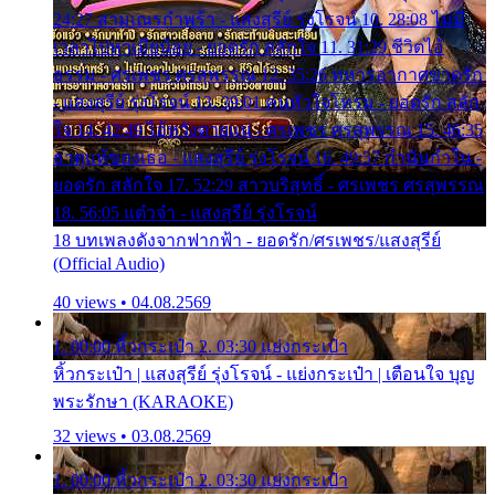
24:27 สามเณรกำพร้า - แสงสุรีย์ รุ่งโรจน์ 10. 28:08 ไม่มี
เวลาไปหาเมียน้อย - ยอดรัก สลักใจ 11. 31:29 ชีวิตไอ้
ธรรม - ศรเพชร ศรสุพรรณ 12. 35:26 ทหารอากาศขาดรัก
- แสงสุรีย์ รุ่งโรจน์ 13. 39:01 คนหัวใจโทรม - ยอดรัก สลัก
ใจ 14. 42:49 ไอ้หวังตายแน่ - ศรเพชร ศรสุพรรณ 15. 46:35
ธาตุแท้ของเธอ - แสงสุรีย์ รุ่งโรจน์ 16. 49:57 กำนันกำใน -
ยอดรัก สลักใจ 17. 52:29 สาวบริสุทธิ์ - ศรเพชร ศรสุพรรณ
18. 56:05 แต๋วจ๋า - แสงสุรีย์ รุ่งโรจน์
18 บทเพลงดังจากฟากฟ้า - ยอดรัก/ศรเพชร/แสงสุรีย์
(Official Audio)
40 views • 04.08.2569
1. 00:00 หิ้วกระเป๋า 2. 03:30 แย่งกระเป๋า
หิ้วกระเป๋า | แสงสุรีย์ รุ่งโรจน์ - แย่งกระเป๋า | เตือนใจ บุญ
พระรักษา (KARAOKE)
32 views • 03.08.2569
1. 00:00 หิ้วกระเป๋า 2. 03:30 แย่งกระเป๋า