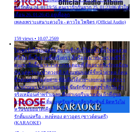
ขอรักคืน 24. 01:19:56 คนเรารักกันยาก 25. 01:23:06 หัวใจ
เถื่อน 26. 01:26:45 อยู่เพื่อลูก
เพลงเพราะเสนาะดวงใจ - ดาวใจ ไพจิตร (Official Audio)
159 views • 10.07.2569
ไม่เคยรักใครแน่หรือ อยากเชื่อถือก็ไม่กล้า ติ๋มใช่คนสวย
ตรึงใจ ติ๋มใช่งามซึ้งตรึงตรา พี่หรือจะมาหมายร่วมชีวี ก็
คนเขาลืออื้อฉาว ว่าสาวๆรุมตอมพี่ ติ๋มอยากรับรักเหมือน
กัน แต่หวั่นจะช้ำดวงฤดี กลัวแฟนของพี่ชี้หน้าด่าทอ ก็คน
ชื่อต๋อยต้อยตุ้มตุ๋ยต่าย พี่ยังลืมได้ง่ายๆเลยหนอ แค่ตัวเรา
สาวบ้านนา แสนจะซอมซ่อ ขืนรักขืนรอคงช้ำสักวัน ถ้า
จริงเหมือนคำพร่ำเฉลย พี่อย่าเฉยรีบมาหมั้น ถ้าพี่สู่ขอ
ตามธรรมเนียม ติ๋มจะเตรียมรับเกลียวสัมพันธ์ ผิดหวังไม่
หวั่นขอยอมได้เคียง
รักติ๋มแน่หรือ - หงษ์ทอง ดาวอุดร (ซาวด์ดนตรี)
(KARAOKE)