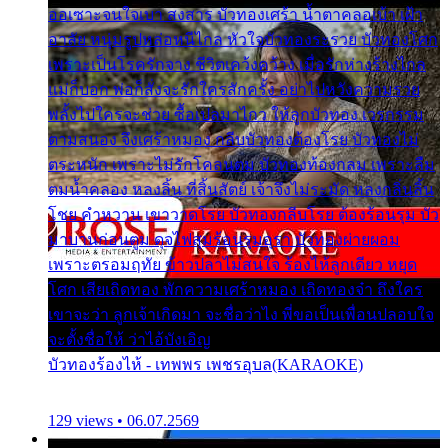
ออเซาะจนใจเบา สงสาร บัวทองเศร้า น้ำตาคลอเบ้า เฝ้า
อาลัย หนุ่มรูปหล่อหนีไกล หัวใจบัวทองระรวย บัวทองโศก
เพราะเป็นโรครักจาง ชีวิตเคว้งคว้าง เมื่อรักห่างร้างไกล
แม่ก็บอก พ่อก็สั่งจะรักใครสักครั้ง อย่าไปหวังความรวย
พลั้งไปใครจะช่วย ซื้อเปลมาไกว ให้ลูกบัวทอง เวรกรรม
ตามสนอง จึงเศร้าหมอง กลีบบัวทองต้องโรย บัวทองไม่
ตระหนัก เพราะไม่รักโคลนตม บัวทองท้องกลม เพราะลืม
ตมน้ำคลอง หลงลิ้น ที่สิ้นสัตย์ เจ้าจึงไม่ระมัด หลงกลิ่นลิ้น
โชย คำหวาน เขาวาดโรย บัวทองกลีบโรย ต้องร้อนรุม บัว
มาบานก่อนตูม ดุจไฟสุมร้อนรุมอุรา บัวทองผ่ายผอม
เพราะตรอมฤทัย ข้าวปลาไม่สนใจ ร้องไห้ลูกเดียว หยุด
โศก เสียเถิดทอง พักความเศร้าหมอง เถิดทองจ๋า ถึงใคร
เขาจะว่า ลูกเจ้าเกิดมา จะชื่อว่าไง พี่ขอเป็นเพื่อนปลอบใจ
จะตั้งชื่อให้ ว่าไอ้บังเอิญ
บัวทองร้องไห้ - เทพพร เพชรอุบล(KARAOKE)
129 views • 06.07.2569