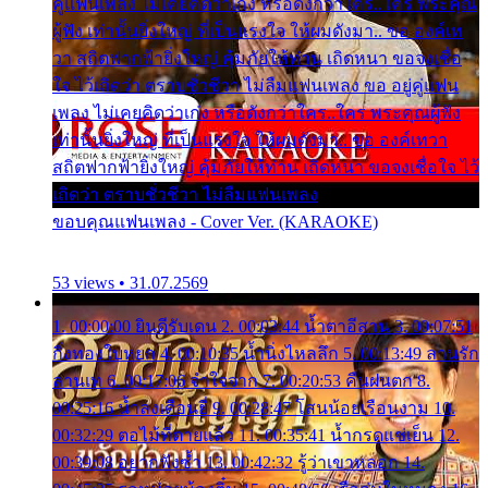
คู่แฟนเพลง ไม่เคยคิดว่าเก่ง หรือดังกว่าใคร..ใคร พระคุณ
ผู้ฟัง เท่านั้นยิ่งใหญ่ ที่เป็นแรงใจ ให้ผมดังมา.. ขอ องค์เท
วา สถิตฟากฟ้ายิ่งใหญ่ คุ้มภัยให้ท่าน เถิดหนา ขอจงเชื่อ
ใจ ไว้เถิดว่า ตราบชั่วชีวา ไม่ลืมแฟนเพลง ขอ อยู่คู่แฟน
เพลง ไม่เคยคิดว่าเก่ง หรือดังกว่าใคร..ใคร พระคุณผู้ฟัง
เท่านั้นยิ่งใหญ่ ที่เป็นแรงใจ ให้ผมดังมา.. ขอ องค์เทวา
สถิตฟากฟ้ายิ่งใหญ่ คุ้มภัยให้ท่าน เถิดหนา ขอจงเชื่อใจ ไว้
เถิดว่า ตราบชั่วชีวา ไม่ลืมแฟนเพลง
ขอบคุณแฟนเพลง - Cover Ver. (KARAOKE)
53 views • 31.07.2569
1. 00:00:00 ยินดีรับเดน 2. 00:03:44 น้ำตาอีสาน 3. 00:07:51
กิ่งทองใบหยก 4. 00:10:35 น้ำนิ่งไหลลึก 5. 00:13:49 ลานรัก
ลานเท 6. 00:17:06 จำใจจาก 7. 00:20:53 คืนฝนตก 8.
00:25:16 น้ำลงเดือนยี่ 9. 00:28:47 โสนน้อยเรือนงาม 10.
00:32:29 ตอไม้ที่ตายแล้ว 11. 00:35:41 น้ำกรดแช่เย็น 12.
00:39:08 อยากฟังซ้ำ 13. 00:42:32 รู้ว่าเขาหลอก 14.