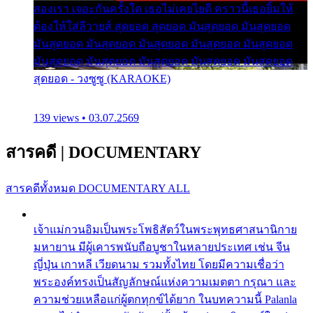
สองเรา เจอะกันครั้งใด เธอไม่เคยไยดี คราวนี้เธอยิ้มให้
ต้องให้ใส่ลีวายส์ สุดยอด สุดยอด มันสุดยอด มันสุดยอด
มันสุดยอด มันสุดยอด มันสุดยอด มันสุดยอด มันสุดยอด
มันสุดยอด มันสุดยอด มันสุดยอด มันสุดยอด มันสุดยอด
สุดยอด - วงซูซู (KARAOKE)
139 views • 03.07.2569
สารคดี
|
DOCUMENTARY
สารคดีทั้งหมด
DOCUMENTARY ALL
เจ้าแม่กวนอิมเป็นพระโพธิสัตว์ในพระพุทธศาสนานิกาย
มหายาน มีผู้เคารพนับถือบูชาในหลายประเทศ เช่น จีน
ญี่ปุ่น เกาหลี เวียดนาม รวมทั้งไทย โดยมีความเชื่อว่า
พระองค์ทรงเป็นสัญลักษณ์แห่งความเมตตา กรุณา และ
ความช่วยเหลือแก่ผู้ตกทุกข์ได้ยาก ในบทความนี้ Palanla