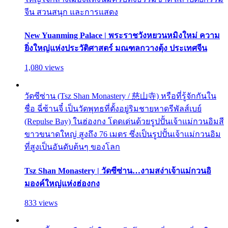
จีน สวนสนุก และการแสดง
New Yuanming Palace | พระราชวังหยวนหมิงใหม่ ความ
ยิ่งใหญ่แห่งประวัติศาสตร์ มณฑลกวางตุ้ง ประเทศจีน
1,080 views
วัดซีซ่าน (Tsz Shan Monastery / 慈山寺) หรือที่รู้จักกันใน
ชื่อ ฉี่ซ้านจี๋ เป็นวัดพุทธที่ตั้งอยู่ริมชายหาดรีพัลส์เบย์
(Repulse Bay) ในฮ่องกง โดดเด่นด้วยรูปปั้นเจ้าแม่กวนอิมสี
ขาวขนาดใหญ่ สูงถึง 76 เมตร ซึ่งเป็นรูปปั้นเจ้าแม่กวนอิม
ที่สูงเป็นอันดับต้นๆ ของโลก
Tsz Shan Monastery | วัดซีซ่าน…งามสง่าเจ้าแม่กวนอิ
มองค์ใหญ่แห่งฮ่องกง
833 views