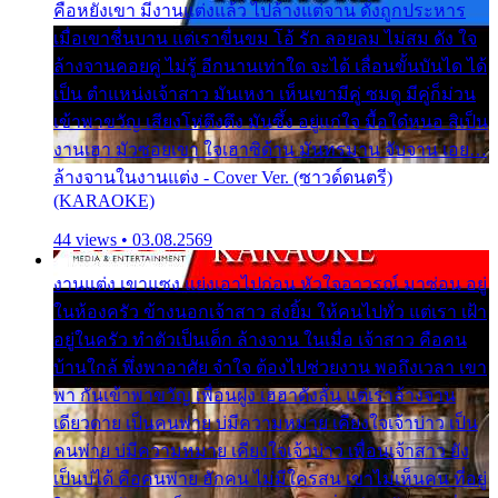
คือหยังเขา มีงานแต่งแล้ว ไปล้างแต่จาน ดั่งถูกประหาร
เมื่อเขาชื่นบาน แต่เราขื่นขม โอ้ รัก ลอยลม ไม่สม ดัง ใจ
ล้างจานคอยคู่ ไม่รู้ อีกนานเท่าใด จะได้ เลื่อนขั้นบันได ได้
เป็น ตำแหน่งเจ้าสาว มันเหงา เห็นเขามีคู่ ซมดู มีคู่ก็ม่วน
เข้าพาขวัญ เสียงโห่ตึงตึง มันซึ้ง อยู่แก่ใจ มื้อใด๋หนอ สิเป็น
งานเฮา มัวซอยเขา ใจเฮาซิด้าน มันทรมาน จับจาน เอย…
ล้างจานในงานแต่ง - Cover Ver. (ซาวด์ดนตรี)
(KARAOKE)
44 views • 03.08.2569
งานแต่ง เขาแซง แย่งเอาไปก่อน หัวใจอาวรณ์ มาซ่อน อยู่
ในห้องครัว ข้างนอกเจ้าสาว ส่งยิ้ม ให้คนไปทั่ว แต่เรา เฝ้า
อยู่ในครัว ทำตัวเป็นเด็ก ล้างจาน ในเมื่อ เจ้าสาว คือคน
บ้านใกล้ พึ่งพาอาศัย จำใจ ต้องไปช่วยงาน พอถึงเวลา เขา
พา กันเข้าพาขวัญ เพื่อนฝูง เฮฮาดังลั่น แต่เราล้างจาน
เดียวดาย เป็นคนพ่าย บ่มีความหมาย เคียงใจเจ้าบ่าว เป็น
คนพ่าย บ่มีความหมาย เคียงใจเจ้าบ่าว เพื่อนเจ้าสาว ยัง
เป็นบ่ได้ คือคนพ่าย ฮักคน ไม่มีใครสน เขาไม่เห็นคน ที่อยู่