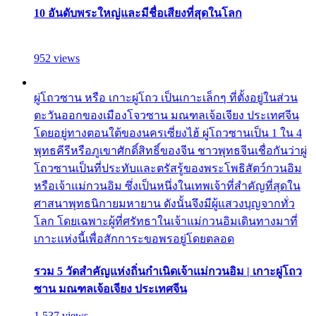
10 อันดับพระใหญ่และมีชื่อเสียงที่สุดในโลก
952 views
ผู่โถวซาน หรือ เกาะผู่โถว เป็นเกาะเล็กๆ ที่ตั้งอยู่ในส่วน
ตะวันออกของเมืองโจวซาน มณฑลเจ้อเจียง ประเทศจีน
โดยอยู่ทางตอนใต้ของนครเซี่ยงไฮ้ ผู่โถวซานเป็น 1 ใน 4
พุทธคีรีหรือภูเขาศักดิ์สิทธิ์ของจีน ชาวพุทธจีนเชื่อกันว่าผู่
โถวซานเป็นที่ประทับและตรัสรู้ของพระโพธิสัตว์กวนอิม
หรือเจ้าแม่กวนอิม ซึ่งเป็นหนึ่งในเทพเจ้าที่สำคัญที่สุดใน
ศาสนาพุทธนิกายมหายาน ดังนั้นจึงมีผู้แสวงบุญจากทั่ว
โลก โดยเฉพาะผู้ที่ศรัทธาในเจ้าแม่กวนอิมเดินทางมาที่
เกาะแห่งนี้เพื่อสักการะขอพรอยู่โดยตลอด
รวม 5 วัดสำคัญแห่งถิ่นกำเนิดเจ้าแม่กวนอิม | เกาะผู่โถว
ซาน มณฑลเจ้อเจียง ประเทศจีน
1,537 views