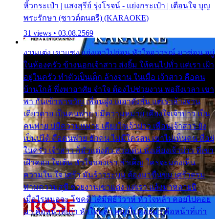
หิ้วกระเป๋า | แสงสุรีย์ รุ่งโรจน์ - แย่งกระเป๋า | เตือนใจ บุญ
พระรักษา (ซาวด์ดนตรี) (KARAOKE)
31 views • 03.08.2569
งานแต่ง เขาแซง แย่งเอาไปก่อน หัวใจอาวรณ์ มาซ่อน อยู่
ในห้องครัว ข้างนอกเจ้าสาว ส่งยิ้ม ให้คนไปทั่ว แต่เรา เฝ้า
อยู่ในครัว ทำตัวเป็นเด็ก ล้างจาน ในเมื่อ เจ้าสาว คือคน
บ้านใกล้ พึ่งพาอาศัย จำใจ ต้องไปช่วยงาน พอถึงเวลา เขา
พา กันเข้าพาขวัญ เพื่อนฝูง เฮฮาดังลั่น แต่เราล้างจาน
เดียวดาย เป็นคนพ่าย บ่มีความหมาย เคียงใจเจ้าบ่าว เป็น
คนพ่าย บ่มีความหมาย เคียงใจเจ้าบ่าว เพื่อนเจ้าสาว ยัง
เป็นบ่ได้ คือคนพ่าย ฮักคน ไม่มีใครสน เขาไม่เห็นคน ที่อยู่
ในครัว เจ้าสาว ก็มัวแต่งตัว สวยเด่น นั่งเคียงเจ้าบ่าว ที่เขา
เฝ้าคอย ใจเต้น หัวใจของเรา ลำเค็ญ ใครจะมองเห็น
ความใน ใจ เศร้า มันร้าวระบม ต้องมาขื่นขม เศร้าตรม
ท่ามความสุขี ช่วยงานเขาแต่ง แต่เรา แล้งมาหลายปี
เมื่อไรหนอจะ โชคดี ได้มีพิธีวิวาห์ หัวใจหล้า คอยไปคอย
มา คือหน้าที่เก่า หัวใจหล้า คอยไปคอยมา คือหน้าที่เก่า