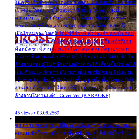
ในครัว เจ้าสาว ก็มัวแต่งตัว สวยเด่น นั่งเคียงเจ้าบ่าว ที่เขา
เฝ้าคอย ใจเต้น หัวใจของเรา ลำเค็ญ ใครจะมองเห็น
ความใน ใจ เศร้า มันร้าวระบม ต้องมาขื่นขม เศร้าตรม
ท่ามความสุขี ช่วยงานเขาแต่ง แต่เรา แล้งมาหลายปี
เมื่อไรหนอจะ โชคดี ได้มีพิธีวิวาห์ หัวใจหล้า คอยไปคอย
มา คือหน้าที่เก่า หัวใจหล้า คอยไปคอยมา คือหน้าที่เก่า
คือหยังเขา มีงานแต่งแล้ว ไปล้างแต่จาน ดั่งถูกประหาร
เมื่อเขาชื่นบาน แต่เราขื่นขม โอ้ รัก ลอยลม ไม่สม ดัง ใจ
ล้างจานคอยคู่ ไม่รู้ อีกนานเท่าใด จะได้ เลื่อนขั้นบันได ได้
เป็น ตำแหน่งเจ้าสาว มันเหงา เห็นเขามีคู่ ซมดู มีคู่ก็ม่วน
เข้าพาขวัญ เสียงโห่ตึงตึง มันซึ้ง อยู่แก่ใจ มื้อใด๋หนอ สิเป็น
งานเฮา มัวซอยเขา ใจเฮาซิด้าน มันทรมาน จับจาน เอย…
ล้างจานในงานแต่ง - Cover Ver. (KARAOKE)
45 views • 03.08.2569
ขอ กราบ ขอบคุณ.... ที่ได้รับไออุ่น การุณ จากแฟน เพลง
ผมแสนชื่นใจ หายวังเวง เมื่อแฟนเพลง ให้กำลังใจ น้ำใจ