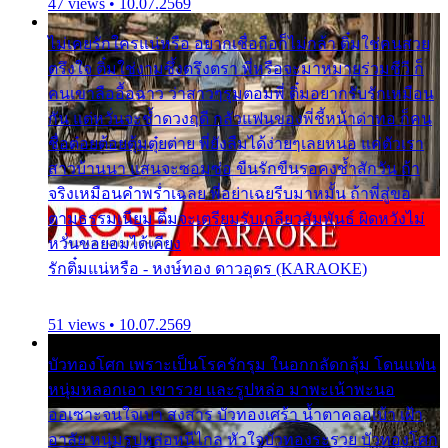
47 views • 10.07.2569
ไม่เคยรักใครแน่หรือ อยากเชื่อถือก็ไม่กล้า ติ๋มใช่คนสวย
ตรึงใจ ติ๋มใช่งามซึ้งตรึงตรา พี่หรือจะมาหมายร่วมชีวี ก็
คนเขาลืออื้อฉาว ว่าสาวๆรุมตอมพี่ ติ๋มอยากรับรักเหมือน
กัน แต่หวั่นจะช้ำดวงฤดี กลัวแฟนของพี่ชี้หน้าด่าทอ ก็คน
ชื่อต๋อยต้อยตุ้มตุ๋ยต่าย พี่ยังลืมได้ง่ายๆเลยหนอ แค่ตัวเรา
สาวบ้านนา แสนจะซอมซ่อ ขืนรักขืนรอคงช้ำสักวัน ถ้า
จริงเหมือนคำพร่ำเฉลย พี่อย่าเฉยรีบมาหมั้น ถ้าพี่สู่ขอ
ตามธรรมเนียม ติ๋มจะเตรียมรับเกลียวสัมพันธ์ ผิดหวังไม่
หวั่นขอยอมได้เคียง
รักติ๋มแน่หรือ - หงษ์ทอง ดาวอุดร (KARAOKE)
51 views • 10.07.2569
บัวทองโศก เพราะเป็นโรครักรุม ในอกกลัดกลุ้ม โดนแฟน
หนุ่มหลอกเอา เขารวย และรูปหล่อ มาพะเน้าพะนอ
ออเซาะจนใจเบา สงสาร บัวทองเศร้า น้ำตาคลอเบ้า เฝ้า
อาลัย หนุ่มรูปหล่อหนีไกล หัวใจบัวทองระรวย บัวทองโศก