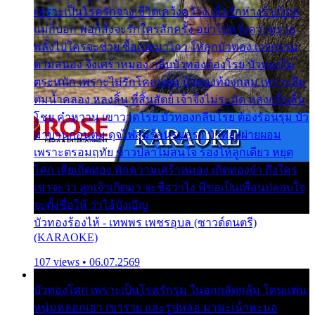
เพราะเป็นโรครักจาง ชีวิตเคว้งคว้าง เมื่อรักห่างร้างไกล
แม่ก็บอก พ่อก็สั่งจะรักใครสักครั้ง อย่าไปหวังความรวย
พลั้งไปใครจะช่วย ซื้อเปลมาไกว ให้ลูกบัวทอง เวรกรรม
ตามสนอง จึงเศร้าหมอง กลีบบัวทองต้องโรย บัวทองไม่
ตระหนัก เพราะไม่รักโคลนตม บัวทองท้องกลม เพราะลืม
ตมน้ำคลอง หลงลิ้น ที่สิ้นสัตย์ เจ้าจึงไม่ระมัด หลงกลิ่นลิ้น
โชย คำหวาน เขาวาดโรย บัวทองกลีบโรย ต้องร้อนรุม บัว
มาบานก่อนตูม ดุจไฟสุมร้อนรุมอุรา บัวทองผ่ายผอม
เพราะตรอมฤทัย ข้าวปลาไม่สนใจ ร้องไห้ลูกเดียว หยุด
โศก เสียเถิดทอง พักความเศร้าหมอง เถิดทองจ๋า ถึงใคร
เขาจะว่า ลูกเจ้าเกิดมา จะชื่อว่าไง พี่ขอเป็นเพื่อนปลอบใจ
จะตั้งชื่อให้ ว่าไอ้บังเอิญ
บัวทองร้องไห้ - เทพพร เพชรอุบล (ซาวด์ดนตรี)
(KARAOKE)
107 views • 06.07.2569
บัวทองโศก เพราะเป็นโรครักรุม ในอกกลัดกลุ้ม โดนแฟน
หนุ่มหลอกเอา เขารวย และรูปหล่อ มาพะเน้าพะนอ