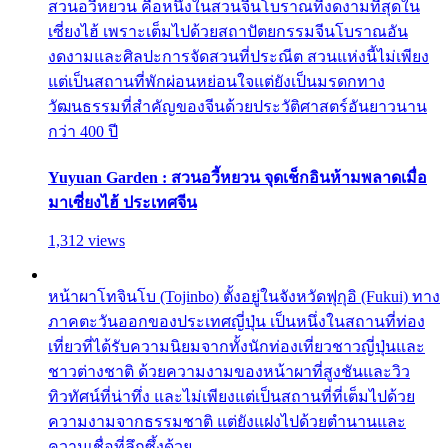
สวนอวี้หยวน คือหนึ่งในสวนจีนโบราณที่งดงามที่สุดใน
เซี่ยงไฮ้ เพราะเต็มไปด้วยสถาปัตยกรรมจีนโบราณอัน
งดงามและศิลปะการจัดสวนที่ประณีต สวนแห่งนี้ไม่เพียง
แต่เป็นสถานที่พักผ่อนหย่อนใจแต่ยังเป็นมรดกทาง
วัฒนธรรมที่สำคัญของจีนด้วยประวัติศาสตร์อันยาวนาน
กว่า 400 ปี
Yuyuan Garden : สวนอวี้หยวน จุดเช็กอินห้ามพลาดเมื่อ
มาเซี่ยงไฮ้ ประเทศจีน
1,312 views
หน้าผาโทจินโบ (Tojinbo) ตั้งอยู่ในจังหวัดฟุกุอิ (Fukui) ทาง
ภาคตะวันออกของประเทศญี่ปุ่น เป็นหนึ่งในสถานที่ท่อง
เที่ยวที่ได้รับความนิยมจากทั้งนักท่องเที่ยวชาวญี่ปุ่นและ
ชาวต่างชาติ ด้วยความงามของหน้าผาที่สูงชันและวิว
ทิวทัศน์ที่น่าทึ่ง และไม่เพียงแต่เป็นสถานที่ที่เต็มไปด้วย
ความงามจากธรรมชาติ แต่ยังแฝงไปด้วยตำนานและ
ความเชื่อที่ลึกซึ้งด้วย