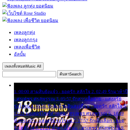
เพลงลูกทุ่ง
เพลงลูกกรุง
เพลงเพื่อชีวิต
อัลบั้ม
เพลงทั้งหมด
Music All
ค้นหา
Search
1. 00:00 สามสิบยังแจ๋ว - ยอดรัก สลักใจ 2. 02:49 รักมาห้าปี
- ศรเพชร ศรสุพรรณ 3. 05:57 รักสาวเสื้อลาย - แสงสุรีย์
รุ่งโรจน์ 4. 09:51 รักสะท้านดินสะเทือน - ยอดรัก สลักใจ 5.
12:23 มอเตอร์ไซค์ทำหล่น - ศรเพชร ศรสุพรรณ 6. 14:49
หิ้วกระเป๋า - แสงสุรีย์ รุ่งโรจน์ 7. 17:57 รักเผื่อเลือก - ยอด
รัก สลักใจ 8. 21:21 น้ำตาไอ้หนุ่ม - ศรเพชร ศรสุพรรณ 9.