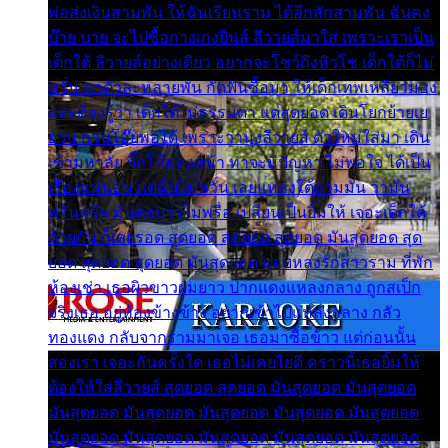
พ่อส่งเงินสามพัน ให้ฉันเรียนราม ได้อีกสักสามพัน ฉันคง
บ๊าย บาย จะไปซื้อกางเกงยีนส์ ลีวายส์มาใส่ เพราะเราเป็น
เด็กใต้ ลีวายส์อย่างเดียว อยากจะโชว์ถึงหิวโซ เด็กใต้ก็ไม่
หวั่น ตกตัวละหลายพัน กัดฟันซื้อมา ให้เด็กเทพเหลียวมอง
และต้องรู้ว่า เด็กใต้ไม่ธรรมดา แต่สุดยอด เดินโยกย้ายเย
ยวน กวนโอ๊ยพอได้ เพราะว่านุ่งลีวายส์ ตัวใหม่ใส่มา เดิน
เข้ามหาลัย จิ๊กโก๊มองหน้า ท่าจะมีปัญหา ไม่พอใจ ได้เป็น
เรื่องแน่นอน แต่ฉันไม่หวั่น เลยแหลงใต้ถามมัน ว่ามัน
พรั่นพรือ มันตอบว่าไม่พรื่อ เปลี่ยนเป็นยิ้มให้ เจอะเด็กใต้
ด้วยกัน ก็เลยรอด สุดยอด สุดยอด สุดยอด มันสุดยอด สุด
ยอด สุดยอด สุดยอด มันสุดยอด แอบหลงรักสาวราม ที่พัก
ห้องเช่า เธอผิวขาวผมยาว ปากแดงแหลงกลาง ถูกสเป็ก
จริงเธอ อยู่ห้องข้างข้าง อยากเข้าไปแหลงกลาง กลัว
ทองแดง กลับจากรามมาเจอ เธอมาซื้อข้าว แต่ก่อนนั้น
สองเรา เจอะกันครั้งใด เธอไม่เคยไยดี คราวนี้เธอยิ้มให้
ต้องให้ใส่ลีวายส์ สุดยอด สุดยอด มันสุดยอด มันสุดยอด
มันสุดยอด มันสุดยอด มันสุดยอด มันสุดยอด มันสุดยอด
มันสุดยอด มันสุดยอด มันสุดยอด มันสุดยอด มันสุดยอด