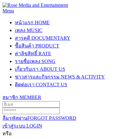
Menu
หน้าแรก
HOME
เพลง
MUSIC
สารคดี
DOCUMENTARY
ซื้อสินค้า
PRODUCT
ค่าลิขสิทธิ์
RATE
รายชื่อเพลง
SONG
เกี่ยวกับเรา
ABOUT US
ข่าวสารและกิจกรรม
NEWS & ACTIVITY
ติดต่อเรา
CONTACT US
สมาชิก
MEMBER
ลืมรหัสผ่าน
FORGOT PASSWORD
เข้าสู่ระบบ
LOGIN
หรือ