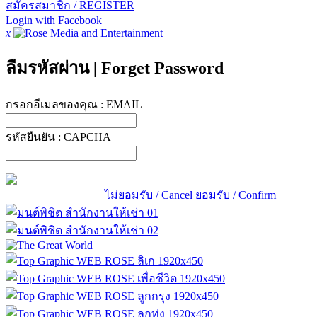
สมัครสมาชิก / REGISTER
Login with Facebook
x
ลืมรหัสผ่าน
|
Forget Password
กรอกอีเมลของคุณ :
EMAIL
รหัสยืนยัน :
CAPCHA
ไม่ยอมรับ / Cancel
ยอมรับ / Confirm