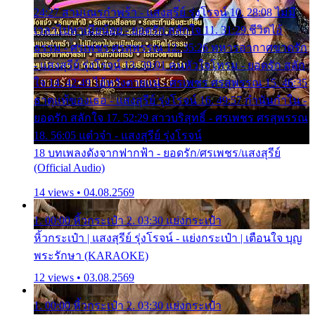
24:27 สามเณรกำพร้า - แสงสุรีย์ รุ่งโรจน์ 10. 28:08 ไม่มี
เวลาไปหาเมียน้อย - ยอดรัก สลักใจ 11. 31:29 ชีวิตไอ้
ธรรม - ศรเพชร ศรสุพรรณ 12. 35:26 ทหารอากาศขาดรัก
- แสงสุรีย์ รุ่งโรจน์ 13. 39:01 คนหัวใจโทรม - ยอดรัก สลัก
ใจ 14. 42:49 ไอ้หวังตายแน่ - ศรเพชร ศรสุพรรณ 15. 46:35
ธาตุแท้ของเธอ - แสงสุรีย์ รุ่งโรจน์ 16. 49:57 กำนันกำใน -
ยอดรัก สลักใจ 17. 52:29 สาวบริสุทธิ์ - ศรเพชร ศรสุพรรณ
18. 56:05 แต๋วจ๋า - แสงสุรีย์ รุ่งโรจน์
18 บทเพลงดังจากฟากฟ้า - ยอดรัก/ศรเพชร/แสงสุรีย์
(Official Audio)
14 views • 04.08.2569
1. 00:00 หิ้วกระเป๋า 2. 03:30 แย่งกระเป๋า
หิ้วกระเป๋า | แสงสุรีย์ รุ่งโรจน์ - แย่งกระเป๋า | เตือนใจ บุญ
พระรักษา (KARAOKE)
12 views • 03.08.2569
1. 00:00 หิ้วกระเป๋า 2. 03:30 แย่งกระเป๋า