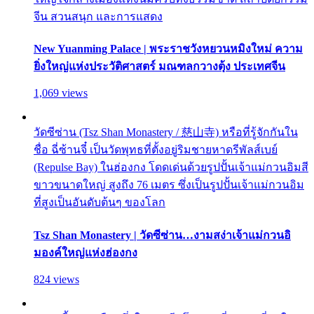
จีน สวนสนุก และการแสดง
New Yuanming Palace | พระราชวังหยวนหมิงใหม่ ความ
ยิ่งใหญ่แห่งประวัติศาสตร์ มณฑลกวางตุ้ง ประเทศจีน
1,069 views
วัดซีซ่าน (Tsz Shan Monastery / 慈山寺) หรือที่รู้จักกันใน
ชื่อ ฉี่ซ้านจี๋ เป็นวัดพุทธที่ตั้งอยู่ริมชายหาดรีพัลส์เบย์
(Repulse Bay) ในฮ่องกง โดดเด่นด้วยรูปปั้นเจ้าแม่กวนอิมสี
ขาวขนาดใหญ่ สูงถึง 76 เมตร ซึ่งเป็นรูปปั้นเจ้าแม่กวนอิม
ที่สูงเป็นอันดับต้นๆ ของโลก
Tsz Shan Monastery | วัดซีซ่าน…งามสง่าเจ้าแม่กวนอิ
มองค์ใหญ่แห่งฮ่องกง
824 views