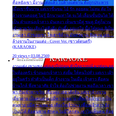
คือหยังเขา มีงานแต่งแล้ว ไปล้างแต่จาน ดั่งถูกประหาร
เมื่อเขาชื่นบาน แต่เราขื่นขม โอ้ รัก ลอยลม ไม่สม ดัง ใจ
ล้างจานคอยคู่ ไม่รู้ อีกนานเท่าใด จะได้ เลื่อนขั้นบันได ได้
เป็น ตำแหน่งเจ้าสาว มันเหงา เห็นเขามีคู่ ซมดู มีคู่ก็ม่วน
เข้าพาขวัญ เสียงโห่ตึงตึง มันซึ้ง อยู่แก่ใจ มื้อใด๋หนอ สิเป็น
งานเฮา มัวซอยเขา ใจเฮาซิด้าน มันทรมาน จับจาน เอย…
ล้างจานในงานแต่ง - Cover Ver. (ซาวด์ดนตรี)
(KARAOKE)
20 views • 03.08.2569
งานแต่ง เขาแซง แย่งเอาไปก่อน หัวใจอาวรณ์ มาซ่อน อยู่
ในห้องครัว ข้างนอกเจ้าสาว ส่งยิ้ม ให้คนไปทั่ว แต่เรา เฝ้า
อยู่ในครัว ทำตัวเป็นเด็ก ล้างจาน ในเมื่อ เจ้าสาว คือคน
บ้านใกล้ พึ่งพาอาศัย จำใจ ต้องไปช่วยงาน พอถึงเวลา เขา
พา กันเข้าพาขวัญ เพื่อนฝูง เฮฮาดังลั่น แต่เราล้างจาน
เดียวดาย เป็นคนพ่าย บ่มีความหมาย เคียงใจเจ้าบ่าว เป็น
คนพ่าย บ่มีความหมาย เคียงใจเจ้าบ่าว เพื่อนเจ้าสาว ยัง
เป็นบ่ได้ คือคนพ่าย ฮักคน ไม่มีใครสน เขาไม่เห็นคน ที่อยู่