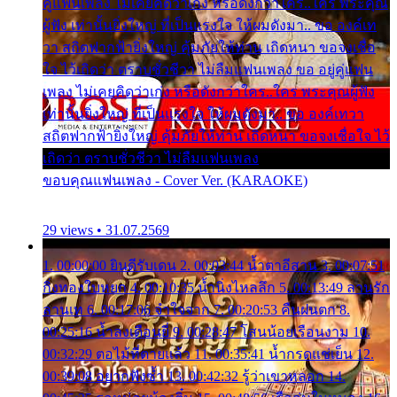
คู่แฟนเพลง ไม่เคยคิดว่าเก่ง หรือดังกว่าใคร..ใคร พระคุณ
ผู้ฟัง เท่านั้นยิ่งใหญ่ ที่เป็นแรงใจ ให้ผมดังมา.. ขอ องค์เท
วา สถิตฟากฟ้ายิ่งใหญ่ คุ้มภัยให้ท่าน เถิดหนา ขอจงเชื่อ
ใจ ไว้เถิดว่า ตราบชั่วชีวา ไม่ลืมแฟนเพลง ขอ อยู่คู่แฟน
เพลง ไม่เคยคิดว่าเก่ง หรือดังกว่าใคร..ใคร พระคุณผู้ฟัง
เท่านั้นยิ่งใหญ่ ที่เป็นแรงใจ ให้ผมดังมา.. ขอ องค์เทวา
สถิตฟากฟ้ายิ่งใหญ่ คุ้มภัยให้ท่าน เถิดหนา ขอจงเชื่อใจ ไว้
เถิดว่า ตราบชั่วชีวา ไม่ลืมแฟนเพลง
ขอบคุณแฟนเพลง - Cover Ver. (KARAOKE)
29 views • 31.07.2569
1. 00:00:00 ยินดีรับเดน 2. 00:03:44 น้ำตาอีสาน 3. 00:07:51
กิ่งทองใบหยก 4. 00:10:35 น้ำนิ่งไหลลึก 5. 00:13:49 ลานรัก
ลานเท 6. 00:17:06 จำใจจาก 7. 00:20:53 คืนฝนตก 8.
00:25:16 น้ำลงเดือนยี่ 9. 00:28:47 โสนน้อยเรือนงาม 10.
00:32:29 ตอไม้ที่ตายแล้ว 11. 00:35:41 น้ำกรดแช่เย็น 12.
00:39:08 อยากฟังซ้ำ 13. 00:42:32 รู้ว่าเขาหลอก 14.