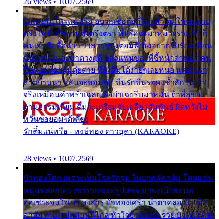
26 views • 10.07.2569
ไม่เคยรักใครแน่หรือ อยากเชื่อถือก็ไม่กล้า ติ๋มใช่คนสวย
ตรึงใจ ติ๋มใช่งามซึ้งตรึงตรา พี่หรือจะมาหมายร่วมชีวี ก็
คนเขาลืออื้อฉาว ว่าสาวๆรุมตอมพี่ ติ๋มอยากรับรักเหมือน
กัน แต่หวั่นจะช้ำดวงฤดี กลัวแฟนของพี่ชี้หน้าด่าทอ ก็คน
ชื่อต๋อยต้อยตุ้มตุ๋ยต่าย พี่ยังลืมได้ง่ายๆเลยหนอ แค่ตัวเรา
สาวบ้านนา แสนจะซอมซ่อ ขืนรักขืนรอคงช้ำสักวัน ถ้า
จริงเหมือนคำพร่ำเฉลย พี่อย่าเฉยรีบมาหมั้น ถ้าพี่สู่ขอ
ตามธรรมเนียม ติ๋มจะเตรียมรับเกลียวสัมพันธ์ ผิดหวังไม่
หวั่นขอยอมได้เคียง
รักติ๋มแน่หรือ - หงษ์ทอง ดาวอุดร (KARAOKE)
28 views • 10.07.2569
บัวทองโศก เพราะเป็นโรครักรุม ในอกกลัดกลุ้ม โดนแฟน
หนุ่มหลอกเอา เขารวย และรูปหล่อ มาพะเน้าพะนอ
ออเซาะจนใจเบา สงสาร บัวทองเศร้า น้ำตาคลอเบ้า เฝ้า
อาลัย หนุ่มรูปหล่อหนีไกล หัวใจบัวทองระรวย บัวทองโศก