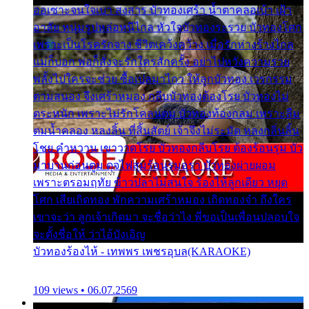
ออเซาะจนใจเบา สงสาร บัวทองเศร้า น้ำตาคลอเบ้า เฝ้า
อาลัย หนุ่มรูปหล่อหนีไกล หัวใจบัวทองระรวย บัวทองโศก
เพราะเป็นโรครักจาง ชีวิตเคว้งคว้าง เมื่อรักห่างร้างไกล
แม่ก็บอก พ่อก็สั่งจะรักใครสักครั้ง อย่าไปหวังความรวย
พลั้งไปใครจะช่วย ซื้อเปลมาไกว ให้ลูกบัวทอง เวรกรรม
ตามสนอง จึงเศร้าหมอง กลีบบัวทองต้องโรย บัวทองไม่
ตระหนัก เพราะไม่รักโคลนตม บัวทองท้องกลม เพราะลืม
ตมน้ำคลอง หลงลิ้น ที่สิ้นสัตย์ เจ้าจึงไม่ระมัด หลงกลิ่นลิ้น
โชย คำหวาน เขาวาดโรย บัวทองกลีบโรย ต้องร้อนรุม บัว
มาบานก่อนตูม ดุจไฟสุมร้อนรุมอุรา บัวทองผ่ายผอม
เพราะตรอมฤทัย ข้าวปลาไม่สนใจ ร้องไห้ลูกเดียว หยุด
โศก เสียเถิดทอง พักความเศร้าหมอง เถิดทองจ๋า ถึงใคร
เขาจะว่า ลูกเจ้าเกิดมา จะชื่อว่าไง พี่ขอเป็นเพื่อนปลอบใจ
จะตั้งชื่อให้ ว่าไอ้บังเอิญ
บัวทองร้องไห้ - เทพพร เพชรอุบล(KARAOKE)
109 views • 06.07.2569