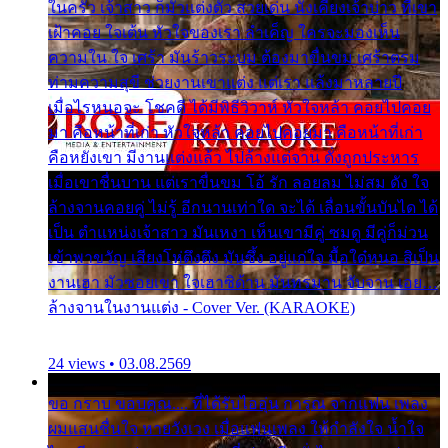
ในครัว เจ้าสาว ก็มัวแต่งตัว สวยเด่น นั่งเคียงเจ้าบ่าว ที่เขา
เฝ้าคอย ใจเต้น หัวใจของเรา ลำเค็ญ ใครจะมองเห็น
ความใน ใจ เศร้า มันร้าวระบม ต้องมาขื่นขม เศร้าตรม
ท่ามความสุขี ช่วยงานเขาแต่ง แต่เรา แล้งมาหลายปี
เมื่อไรหนอจะ โชคดี ได้มีพิธีวิวาห์ หัวใจหล้า คอยไปคอย
มา คือหน้าที่เก่า หัวใจหล้า คอยไปคอยมา คือหน้าที่เก่า
คือหยังเขา มีงานแต่งแล้ว ไปล้างแต่จาน ดั่งถูกประหาร
เมื่อเขาชื่นบาน แต่เราขื่นขม โอ้ รัก ลอยลม ไม่สม ดัง ใจ
ล้างจานคอยคู่ ไม่รู้ อีกนานเท่าใด จะได้ เลื่อนขั้นบันได ได้
เป็น ตำแหน่งเจ้าสาว มันเหงา เห็นเขามีคู่ ซมดู มีคู่ก็ม่วน
เข้าพาขวัญ เสียงโห่ตึงตึง มันซึ้ง อยู่แก่ใจ มื้อใด๋หนอ สิเป็น
งานเฮา มัวซอยเขา ใจเฮาซิด้าน มันทรมาน จับจาน เอย…
ล้างจานในงานแต่ง - Cover Ver. (KARAOKE)
24 views • 03.08.2569
ขอ กราบ ขอบคุณ.... ที่ได้รับไออุ่น การุณ จากแฟน เพลง
ผมแสนชื่นใจ หายวังเวง เมื่อแฟนเพลง ให้กำลังใจ น้ำใจ