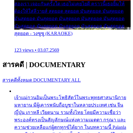
สองเรา เจอะกันครั้งใด เธอไม่เคยไยดี คราวนี้เธอยิ้มให้
ต้องให้ใส่ลีวายส์ สุดยอด สุดยอด มันสุดยอด มันสุดยอด
มันสุดยอด มันสุดยอด มันสุดยอด มันสุดยอด มันสุดยอด
มันสุดยอด มันสุดยอด มันสุดยอด มันสุดยอด มันสุดยอด
สุดยอด - วงซูซู (KARAOKE)
123 views • 03.07.2569
สารคดี
|
DOCUMENTARY
สารคดีทั้งหมด
DOCUMENTARY ALL
เจ้าแม่กวนอิมเป็นพระโพธิสัตว์ในพระพุทธศาสนานิกาย
มหายาน มีผู้เคารพนับถือบูชาในหลายประเทศ เช่น จีน
ญี่ปุ่น เกาหลี เวียดนาม รวมทั้งไทย โดยมีความเชื่อว่า
พระองค์ทรงเป็นสัญลักษณ์แห่งความเมตตา กรุณา และ
ความช่วยเหลือแก่ผู้ตกทุกข์ได้ยาก ในบทความนี้ Palanla