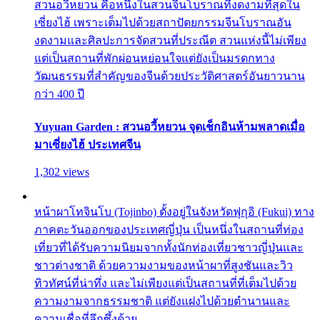
สวนอวี้หยวน คือหนึ่งในสวนจีนโบราณที่งดงามที่สุดใน
เซี่ยงไฮ้ เพราะเต็มไปด้วยสถาปัตยกรรมจีนโบราณอัน
งดงามและศิลปะการจัดสวนที่ประณีต สวนแห่งนี้ไม่เพียง
แต่เป็นสถานที่พักผ่อนหย่อนใจแต่ยังเป็นมรดกทาง
วัฒนธรรมที่สำคัญของจีนด้วยประวัติศาสตร์อันยาวนาน
กว่า 400 ปี
Yuyuan Garden : สวนอวี้หยวน จุดเช็กอินห้ามพลาดเมื่อ
มาเซี่ยงไฮ้ ประเทศจีน
1,302 views
หน้าผาโทจินโบ (Tojinbo) ตั้งอยู่ในจังหวัดฟุกุอิ (Fukui) ทาง
ภาคตะวันออกของประเทศญี่ปุ่น เป็นหนึ่งในสถานที่ท่อง
เที่ยวที่ได้รับความนิยมจากทั้งนักท่องเที่ยวชาวญี่ปุ่นและ
ชาวต่างชาติ ด้วยความงามของหน้าผาที่สูงชันและวิว
ทิวทัศน์ที่น่าทึ่ง และไม่เพียงแต่เป็นสถานที่ที่เต็มไปด้วย
ความงามจากธรรมชาติ แต่ยังแฝงไปด้วยตำนานและ
ความเชื่อที่ลึกซึ้งด้วย