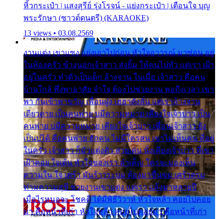
หิ้วกระเป๋า | แสงสุรีย์ รุ่งโรจน์ - แย่งกระเป๋า | เตือนใจ บุญ
พระรักษา (ซาวด์ดนตรี) (KARAOKE)
13 views • 03.08.2569
งานแต่ง เขาแซง แย่งเอาไปก่อน หัวใจอาวรณ์ มาซ่อน อยู่
ในห้องครัว ข้างนอกเจ้าสาว ส่งยิ้ม ให้คนไปทั่ว แต่เรา เฝ้า
อยู่ในครัว ทำตัวเป็นเด็ก ล้างจาน ในเมื่อ เจ้าสาว คือคน
บ้านใกล้ พึ่งพาอาศัย จำใจ ต้องไปช่วยงาน พอถึงเวลา เขา
พา กันเข้าพาขวัญ เพื่อนฝูง เฮฮาดังลั่น แต่เราล้างจาน
เดียวดาย เป็นคนพ่าย บ่มีความหมาย เคียงใจเจ้าบ่าว เป็น
คนพ่าย บ่มีความหมาย เคียงใจเจ้าบ่าว เพื่อนเจ้าสาว ยัง
เป็นบ่ได้ คือคนพ่าย ฮักคน ไม่มีใครสน เขาไม่เห็นคน ที่อยู่
ในครัว เจ้าสาว ก็มัวแต่งตัว สวยเด่น นั่งเคียงเจ้าบ่าว ที่เขา
เฝ้าคอย ใจเต้น หัวใจของเรา ลำเค็ญ ใครจะมองเห็น
ความใน ใจ เศร้า มันร้าวระบม ต้องมาขื่นขม เศร้าตรม
ท่ามความสุขี ช่วยงานเขาแต่ง แต่เรา แล้งมาหลายปี
เมื่อไรหนอจะ โชคดี ได้มีพิธีวิวาห์ หัวใจหล้า คอยไปคอย
มา คือหน้าที่เก่า หัวใจหล้า คอยไปคอยมา คือหน้าที่เก่า