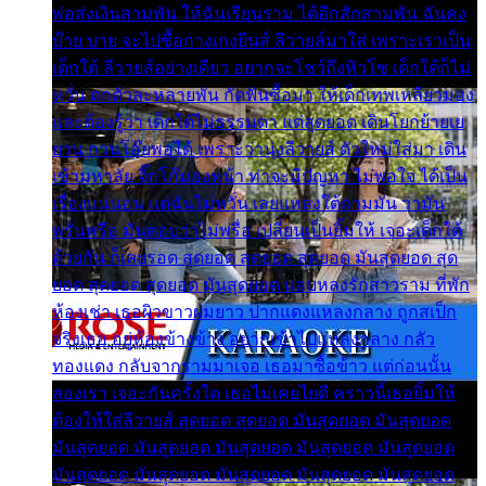
พ่อส่งเงินสามพัน ให้ฉันเรียนราม ได้อีกสักสามพัน ฉันคง
บ๊าย บาย จะไปซื้อกางเกงยีนส์ ลีวายส์มาใส่ เพราะเราเป็น
เด็กใต้ ลีวายส์อย่างเดียว อยากจะโชว์ถึงหิวโซ เด็กใต้ก็ไม่
หวั่น ตกตัวละหลายพัน กัดฟันซื้อมา ให้เด็กเทพเหลียวมอง
และต้องรู้ว่า เด็กใต้ไม่ธรรมดา แต่สุดยอด เดินโยกย้ายเย
ยวน กวนโอ๊ยพอได้ เพราะว่านุ่งลีวายส์ ตัวใหม่ใส่มา เดิน
เข้ามหาลัย จิ๊กโก๊มองหน้า ท่าจะมีปัญหา ไม่พอใจ ได้เป็น
เรื่องแน่นอน แต่ฉันไม่หวั่น เลยแหลงใต้ถามมัน ว่ามัน
พรั่นพรือ มันตอบว่าไม่พรื่อ เปลี่ยนเป็นยิ้มให้ เจอะเด็กใต้
ด้วยกัน ก็เลยรอด สุดยอด สุดยอด สุดยอด มันสุดยอด สุด
ยอด สุดยอด สุดยอด มันสุดยอด แอบหลงรักสาวราม ที่พัก
ห้องเช่า เธอผิวขาวผมยาว ปากแดงแหลงกลาง ถูกสเป็ก
จริงเธอ อยู่ห้องข้างข้าง อยากเข้าไปแหลงกลาง กลัว
ทองแดง กลับจากรามมาเจอ เธอมาซื้อข้าว แต่ก่อนนั้น
สองเรา เจอะกันครั้งใด เธอไม่เคยไยดี คราวนี้เธอยิ้มให้
ต้องให้ใส่ลีวายส์ สุดยอด สุดยอด มันสุดยอด มันสุดยอด
มันสุดยอด มันสุดยอด มันสุดยอด มันสุดยอด มันสุดยอด
มันสุดยอด มันสุดยอด มันสุดยอด มันสุดยอด มันสุดยอด