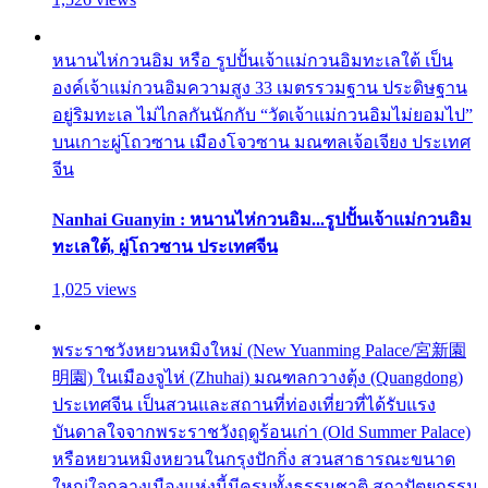
หนานไห่กวนอิม หรือ รูปปั้นเจ้าแม่กวนอิมทะเลใต้ เป็น
องค์เจ้าแม่กวนอิมความสูง 33 เมตรรวมฐาน ประดิษฐาน
อยู่ริมทะเล ไม่ไกลกันนักกับ “วัดเจ้าแม่กวนอิมไม่ยอมไป”
บนเกาะผู่โถวซาน เมืองโจวซาน มณฑลเจ้อเจียง ประเทศ
จีน
Nanhai Guanyin : หนานไห่กวนอิม...รูปปั้นเจ้าแม่กวนอิม
ทะเลใต้, ผู่โถวซาน ประเทศจีน
1,025 views
พระราชวังหยวนหมิงใหม่ (New Yuanming Palace/宮新園
明園) ในเมืองจูไห่ (Zhuhai) มณฑลกวางตุ้ง (Quangdong)
ประเทศจีน เป็นสวนและสถานที่ท่องเที่ยวที่ได้รับแรง
บันดาลใจจากพระราชวังฤดูร้อนเก่า (Old Summer Palace)
หรือหยวนหมิงหยวนในกรุงปักกิ่ง สวนสาธารณะขนาด
ใหญ่ใจกลางเมืองแห่งนี้มีครบทั้งธรรมชาติ สถาปัตยกรรม