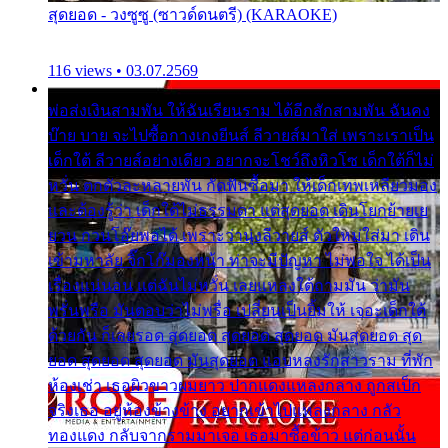
สุดยอด - วงซูซู (ซาวด์ดนตรี) (KARAOKE)
116 views • 03.07.2569
พ่อส่งเงินสามพัน ให้ฉันเรียนราม ได้อีกสักสามพัน ฉันคง
บ๊าย บาย จะไปซื้อกางเกงยีนส์ ลีวายส์มาใส่ เพราะเราเป็น
เด็กใต้ ลีวายส์อย่างเดียว อยากจะโชว์ถึงหิวโซ เด็กใต้ก็ไม่
หวั่น ตกตัวละหลายพัน กัดฟันซื้อมา ให้เด็กเทพเหลียวมอง
และต้องรู้ว่า เด็กใต้ไม่ธรรมดา แต่สุดยอด เดินโยกย้ายเย
ยวน กวนโอ๊ยพอได้ เพราะว่านุ่งลีวายส์ ตัวใหม่ใส่มา เดิน
เข้ามหาลัย จิ๊กโก๊มองหน้า ท่าจะมีปัญหา ไม่พอใจ ได้เป็น
เรื่องแน่นอน แต่ฉันไม่หวั่น เลยแหลงใต้ถามมัน ว่ามัน
พรั่นพรือ มันตอบว่าไม่พรื่อ เปลี่ยนเป็นยิ้มให้ เจอะเด็กใต้
ด้วยกัน ก็เลยรอด สุดยอด สุดยอด สุดยอด มันสุดยอด สุด
ยอด สุดยอด สุดยอด มันสุดยอด แอบหลงรักสาวราม ที่พัก
ห้องเช่า เธอผิวขาวผมยาว ปากแดงแหลงกลาง ถูกสเป็ก
จริงเธอ อยู่ห้องข้างข้าง อยากเข้าไปแหลงกลาง กลัว
ทองแดง กลับจากรามมาเจอ เธอมาซื้อข้าว แต่ก่อนนั้น