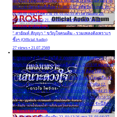
00:45:25 รอหน่อยน้องติ๋ม 15. 00:48:56 เรือล่มในหนอง 16.
00:51:43 บัตรเชิญสีเลือด 17. 00:56:07 อดีตรักโรงทอ 18.
01:00:00 เขมรไล่ควาย 19. 01:02:55 สาวสวนแตง 20.
01:05:51 แอบมอง 21. 01:09:27 พบรักปากน้ำโพ 22.
01:13:06 สายัณห์เมา
" สายัณห์ สัญญา " ขวัญใจคนเดิม - รวมเพลงดังเพราะๆ
ซึ้งๆ (Official Audio)
27 views • 21.07.2569
1. 00:00:00 ทำไมทำฉันได้ 2. 00:03:20 นางฟ้าสลัม 3.
00:06:50 คน 4. 00:10:36 บุญเหลือเกิน 5. 00:13:58 ฝนหยาด
สุดท้าย 6. 00:17:30 ยาใจยาจก 7. 00:20:30 คิดดูให้ดี 8.
00:24:21 ลบรอยแผลรัก 9. 00:27:35 เหมือนใจโดนกรีด 10.
00:30:54 ขบวนการเปาเปียว 11. 00:34:05 คำรำพัน 12.
00:37:20 ปาหนัน 13. 00:40:37 ใจเจ้ากรรม 14. 00:44:15 จูบ
ฉันแล้วจงตายเสีย 15. 00:47:24 ขอสูมาเต๊อะ 16. 00:51:11
คนใจมาร 17. 00:54:50 คืนทรมาน 18. 00:58:25 รักนี้สีดำ
19. 01:01:44 ส่วนเกิน 20. 01:05:42 หยาดน้ำฝนหยดน้ำตา
21. 01:09:13 เหลือเพียงฝัน 22. 01:13:26 เขา 23. 01:16:37