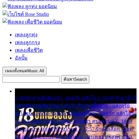
เพลงลูกทุ่ง
เพลงลูกกรุง
เพลงเพื่อชีวิต
อัลบั้ม
เพลงทั้งหมด
Music All
ค้นหา
Search
1. 00:00 สามสิบยังแจ๋ว - ยอดรัก สลักใจ 2. 02:49 รักมาห้าปี
- ศรเพชร ศรสุพรรณ 3. 05:57 รักสาวเสื้อลาย - แสงสุรีย์
รุ่งโรจน์ 4. 09:51 รักสะท้านดินสะเทือน - ยอดรัก สลักใจ 5.
12:23 มอเตอร์ไซค์ทำหล่น - ศรเพชร ศรสุพรรณ 6. 14:49
หิ้วกระเป๋า - แสงสุรีย์ รุ่งโรจน์ 7. 17:57 รักเผื่อเลือก - ยอด
รัก สลักใจ 8. 21:21 น้ำตาไอ้หนุ่ม - ศรเพชร ศรสุพรรณ 9.