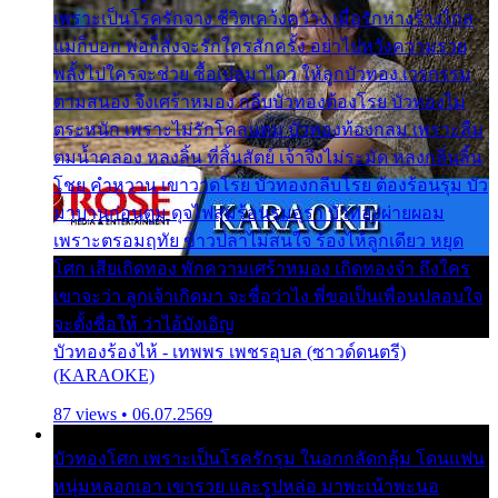
เพราะเป็นโรครักจาง ชีวิตเคว้งคว้าง เมื่อรักห่างร้างไกล
แม่ก็บอก พ่อก็สั่งจะรักใครสักครั้ง อย่าไปหวังความรวย
พลั้งไปใครจะช่วย ซื้อเปลมาไกว ให้ลูกบัวทอง เวรกรรม
ตามสนอง จึงเศร้าหมอง กลีบบัวทองต้องโรย บัวทองไม่
ตระหนัก เพราะไม่รักโคลนตม บัวทองท้องกลม เพราะลืม
ตมน้ำคลอง หลงลิ้น ที่สิ้นสัตย์ เจ้าจึงไม่ระมัด หลงกลิ่นลิ้น
โชย คำหวาน เขาวาดโรย บัวทองกลีบโรย ต้องร้อนรุม บัว
มาบานก่อนตูม ดุจไฟสุมร้อนรุมอุรา บัวทองผ่ายผอม
เพราะตรอมฤทัย ข้าวปลาไม่สนใจ ร้องไห้ลูกเดียว หยุด
โศก เสียเถิดทอง พักความเศร้าหมอง เถิดทองจ๋า ถึงใคร
เขาจะว่า ลูกเจ้าเกิดมา จะชื่อว่าไง พี่ขอเป็นเพื่อนปลอบใจ
จะตั้งชื่อให้ ว่าไอ้บังเอิญ
บัวทองร้องไห้ - เทพพร เพชรอุบล (ซาวด์ดนตรี)
(KARAOKE)
87 views • 06.07.2569
บัวทองโศก เพราะเป็นโรครักรุม ในอกกลัดกลุ้ม โดนแฟน
หนุ่มหลอกเอา เขารวย และรูปหล่อ มาพะเน้าพะนอ