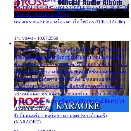
ขอรักคืน 24. 01:19:56 คนเรารักกันยาก 25. 01:23:06 หัวใจ
เถื่อน 26. 01:26:45 อยู่เพื่อลูก
เพลงเพราะเสนาะดวงใจ - ดาวใจ ไพจิตร (Official Audio)
141 views • 10.07.2569
ไม่เคยรักใครแน่หรือ อยากเชื่อถือก็ไม่กล้า ติ๋มใช่คนสวย
ตรึงใจ ติ๋มใช่งามซึ้งตรึงตรา พี่หรือจะมาหมายร่วมชีวี ก็
คนเขาลืออื้อฉาว ว่าสาวๆรุมตอมพี่ ติ๋มอยากรับรักเหมือน
กัน แต่หวั่นจะช้ำดวงฤดี กลัวแฟนของพี่ชี้หน้าด่าทอ ก็คน
ชื่อต๋อยต้อยตุ้มตุ๋ยต่าย พี่ยังลืมได้ง่ายๆเลยหนอ แค่ตัวเรา
สาวบ้านนา แสนจะซอมซ่อ ขืนรักขืนรอคงช้ำสักวัน ถ้า
จริงเหมือนคำพร่ำเฉลย พี่อย่าเฉยรีบมาหมั้น ถ้าพี่สู่ขอ
ตามธรรมเนียม ติ๋มจะเตรียมรับเกลียวสัมพันธ์ ผิดหวังไม่
หวั่นขอยอมได้เคียง
รักติ๋มแน่หรือ - หงษ์ทอง ดาวอุดร (ซาวด์ดนตรี)
(KARAOKE)