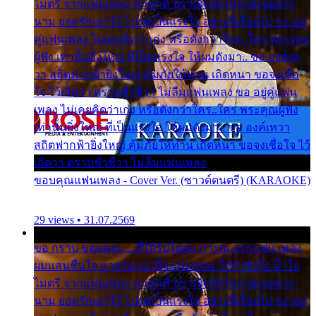
ไมตรี จากแฟนเพลง ทุกทุกที่ ปราณีหลั่งไหล ผมขอฝาก
นาม ยอดรักเอาไว้ โปรดเป็นแรงใจ อย่างนี้เรื่อยไป ขอ อยู่
คู่แฟนเพลง ไม่เคยคิดว่าเก่ง หรือดังกว่าใคร..ใคร พระคุณ
ผู้ฟัง เท่านั้นยิ่งใหญ่ ที่เป็นแรงใจ ให้ผมดังมา.. ขอ องค์เท
วา สถิตฟากฟ้ายิ่งใหญ่ คุ้มภัยให้ท่าน เถิดหนา ขอจงเชื่อ
ใจ ไว้เถิดว่า ตราบชั่วชีวา ไม่ลืมแฟนเพลง ขอ อยู่คู่แฟน
เพลง ไม่เคยคิดว่าเก่ง หรือดังกว่าใคร..ใคร พระคุณผู้ฟัง
เท่านั้นยิ่งใหญ่ ที่เป็นแรงใจ ให้ผมดังมา.. ขอ องค์เทวา
สถิตฟากฟ้ายิ่งใหญ่ คุ้มภัยให้ท่าน เถิดหนา ขอจงเชื่อใจ ไว้
เถิดว่า ตราบชั่วชีวา ไม่ลืมแฟนเพลง
ขอบคุณแฟนเพลง - Cover Ver. (ซาวด์ดนตรี) (KARAOKE)
29 views • 31.07.2569
ขอ กราบ ขอบคุณ.... ที่ได้รับไออุ่น การุณ จากแฟน เพลง
ผมแสนชื่นใจ หายวังเวง เมื่อแฟนเพลง ให้กำลังใจ น้ำใจ
ไมตรี จากแฟนเพลง ทุกทุกที่ ปราณีหลั่งไหล ผมขอฝาก
นาม ยอดรักเอาไว้ โปรดเป็นแรงใจ อย่างนี้เรื่อยไป ขอ อยู่