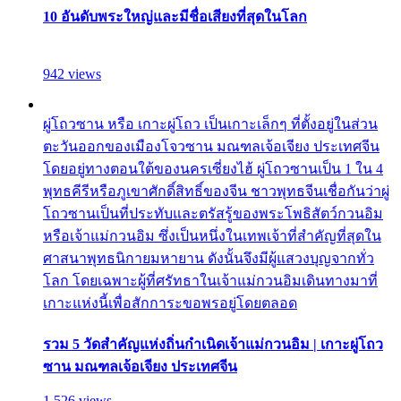
10 อันดับพระใหญ่และมีชื่อเสียงที่สุดในโลก
942 views
ผู่โถวซาน หรือ เกาะผู่โถว เป็นเกาะเล็กๆ ที่ตั้งอยู่ในส่วน
ตะวันออกของเมืองโจวซาน มณฑลเจ้อเจียง ประเทศจีน
โดยอยู่ทางตอนใต้ของนครเซี่ยงไฮ้ ผู่โถวซานเป็น 1 ใน 4
พุทธคีรีหรือภูเขาศักดิ์สิทธิ์ของจีน ชาวพุทธจีนเชื่อกันว่าผู่
โถวซานเป็นที่ประทับและตรัสรู้ของพระโพธิสัตว์กวนอิม
หรือเจ้าแม่กวนอิม ซึ่งเป็นหนึ่งในเทพเจ้าที่สำคัญที่สุดใน
ศาสนาพุทธนิกายมหายาน ดังนั้นจึงมีผู้แสวงบุญจากทั่ว
โลก โดยเฉพาะผู้ที่ศรัทธาในเจ้าแม่กวนอิมเดินทางมาที่
เกาะแห่งนี้เพื่อสักการะขอพรอยู่โดยตลอด
รวม 5 วัดสำคัญแห่งถิ่นกำเนิดเจ้าแม่กวนอิม | เกาะผู่โถว
ซาน มณฑลเจ้อเจียง ประเทศจีน
1,526 views