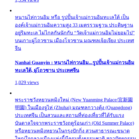
หนานไห่กวนอิม หรือ รูปปั้นเจ้าแม่กวนอิมทะเลใต้ เป็น
องค์เจ้าแม่กวนอิมความสูง 33 เมตรรวมฐาน ประดิษฐาน
อยู่ริมทะเล ไม่ไกลกันนักกับ “วัดเจ้าแม่กวนอิมไม่ยอมไป”
บนเกาะผู่โถวซาน เมืองโจวซาน มณฑลเจ้อเจียง ประเทศ
จีน
Nanhai Guanyin : หนานไห่กวนอิม...รูปปั้นเจ้าแม่กวนอิม
ทะเลใต้, ผู่โถวซาน ประเทศจีน
1,029 views
พระราชวังหยวนหมิงใหม่ (New Yuanming Palace/宮新園
明園) ในเมืองจูไห่ (Zhuhai) มณฑลกวางตุ้ง (Quangdong)
ประเทศจีน เป็นสวนและสถานที่ท่องเที่ยวที่ได้รับแรง
บันดาลใจจากพระราชวังฤดูร้อนเก่า (Old Summer Palace)
หรือหยวนหมิงหยวนในกรุงปักกิ่ง สวนสาธารณะขนาด
ใหญ่ใจกลางเมืองแห่งนี้มีครบทั้งธรรมชาติ สถาปัตยกรรม