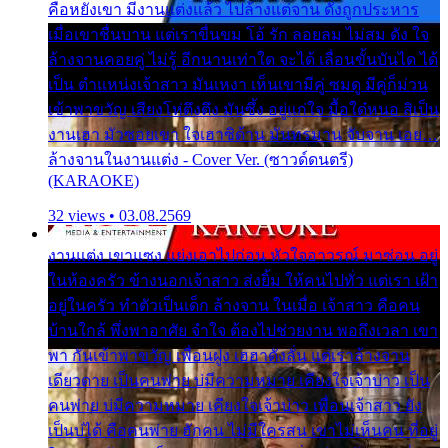
คือหยังเขา มีงานแต่งแล้ว ไปล้างแต่จาน ดั่งถูกประหาร
เมื่อเขาชื่นบาน แต่เราขื่นขม โอ้ รัก ลอยลม ไม่สม ดัง ใจ
ล้างจานคอยคู่ ไม่รู้ อีกนานเท่าใด จะได้ เลื่อนขั้นบันได ได้
เป็น ตำแหน่งเจ้าสาว มันเหงา เห็นเขามีคู่ ซมดู มีคู่ก็ม่วน
เข้าพาขวัญ เสียงโห่ตึงตึง มันซึ้ง อยู่แก่ใจ มื้อใด๋หนอ สิเป็น
งานเฮา มัวซอยเขา ใจเฮาซิด้าน มันทรมาน จับจาน เอย…
ล้างจานในงานแต่ง - Cover Ver. (ซาวด์ดนตรี)
(KARAOKE)
32 views • 03.08.2569
งานแต่ง เขาแซง แย่งเอาไปก่อน หัวใจอาวรณ์ มาซ่อน อยู่
ในห้องครัว ข้างนอกเจ้าสาว ส่งยิ้ม ให้คนไปทั่ว แต่เรา เฝ้า
อยู่ในครัว ทำตัวเป็นเด็ก ล้างจาน ในเมื่อ เจ้าสาว คือคน
บ้านใกล้ พึ่งพาอาศัย จำใจ ต้องไปช่วยงาน พอถึงเวลา เขา
พา กันเข้าพาขวัญ เพื่อนฝูง เฮฮาดังลั่น แต่เราล้างจาน
เดียวดาย เป็นคนพ่าย บ่มีความหมาย เคียงใจเจ้าบ่าว เป็น
คนพ่าย บ่มีความหมาย เคียงใจเจ้าบ่าว เพื่อนเจ้าสาว ยัง
เป็นบ่ได้ คือคนพ่าย ฮักคน ไม่มีใครสน เขาไม่เห็นคน ที่อยู่