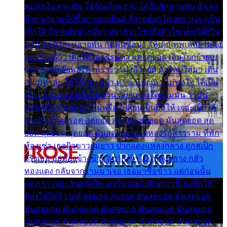
พ่อส่งเงินสามพัน ให้ฉันเรียนราม ได้อีกสักสามพัน ฉันคง
บ๊าย บาย จะไปซื้อกางเกงยีนส์ ลีวายส์มาใส่ เพราะเราเป็น
เด็กใต้ ลีวายส์อย่างเดียว อยากจะโชว์ถึงหิวโซ เด็กใต้ก็ไม่
หวั่น ตกตัวละหลายพัน กัดฟันซื้อมา ให้เด็กเทพเหลียวมอง
และต้องรู้ว่า เด็กใต้ไม่ธรรมดา แต่สุดยอด เดินโยกย้ายเย
ยวน กวนโอ๊ยพอได้ เพราะว่านุ่งลีวายส์ ตัวใหม่ใส่มา เดิน
เข้ามหาลัย จิ๊กโก๊มองหน้า ท่าจะมีปัญหา ไม่พอใจ ได้เป็น
เรื่องแน่นอน แต่ฉันไม่หวั่น เลยแหลงใต้ถามมัน ว่ามัน
พรั่นพรือ มันตอบว่าไม่พรื่อ เปลี่ยนเป็นยิ้มให้ เจอะเด็กใต้
ด้วยกัน ก็เลยรอด สุดยอด สุดยอด สุดยอด มันสุดยอด สุด
ยอด สุดยอด สุดยอด มันสุดยอด แอบหลงรักสาวราม ที่พัก
ห้องเช่า เธอผิวขาวผมยาว ปากแดงแหลงกลาง ถูกสเป็ก
จริงเธอ อยู่ห้องข้างข้าง อยากเข้าไปแหลงกลาง กลัว
ทองแดง กลับจากรามมาเจอ เธอมาซื้อข้าว แต่ก่อนนั้น
สองเรา เจอะกันครั้งใด เธอไม่เคยไยดี คราวนี้เธอยิ้มให้
ต้องให้ใส่ลีวายส์ สุดยอด สุดยอด มันสุดยอด มันสุดยอด
มันสุดยอด มันสุดยอด มันสุดยอด มันสุดยอด มันสุดยอด
มันสุดยอด มันสุดยอด มันสุดยอด มันสุดยอด มันสุดยอด