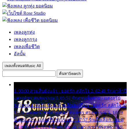
เพลงลูกทุ่ง
เพลงลูกกรุง
เพลงเพื่อชีวิต
อัลบั้ม
เพลงทั้งหมด
Music All
ค้นหา
Search
1. 00:00 สามสิบยังแจ๋ว - ยอดรัก สลักใจ 2. 02:49 รักมาห้าปี
- ศรเพชร ศรสุพรรณ 3. 05:57 รักสาวเสื้อลาย - แสงสุรีย์
รุ่งโรจน์ 4. 09:51 รักสะท้านดินสะเทือน - ยอดรัก สลักใจ 5.
12:23 มอเตอร์ไซค์ทำหล่น - ศรเพชร ศรสุพรรณ 6. 14:49
หิ้วกระเป๋า - แสงสุรีย์ รุ่งโรจน์ 7. 17:57 รักเผื่อเลือก - ยอด
รัก สลักใจ 8. 21:21 น้ำตาไอ้หนุ่ม - ศรเพชร ศรสุพรรณ 9.