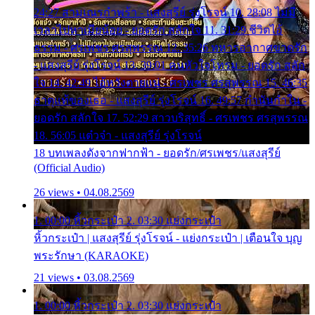
24:27 สามเณรกำพร้า - แสงสุรีย์ รุ่งโรจน์ 10. 28:08 ไม่มี
เวลาไปหาเมียน้อย - ยอดรัก สลักใจ 11. 31:29 ชีวิตไอ้
ธรรม - ศรเพชร ศรสุพรรณ 12. 35:26 ทหารอากาศขาดรัก
- แสงสุรีย์ รุ่งโรจน์ 13. 39:01 คนหัวใจโทรม - ยอดรัก สลัก
ใจ 14. 42:49 ไอ้หวังตายแน่ - ศรเพชร ศรสุพรรณ 15. 46:35
ธาตุแท้ของเธอ - แสงสุรีย์ รุ่งโรจน์ 16. 49:57 กำนันกำใน -
ยอดรัก สลักใจ 17. 52:29 สาวบริสุทธิ์ - ศรเพชร ศรสุพรรณ
18. 56:05 แต๋วจ๋า - แสงสุรีย์ รุ่งโรจน์
18 บทเพลงดังจากฟากฟ้า - ยอดรัก/ศรเพชร/แสงสุรีย์
(Official Audio)
26 views • 04.08.2569
1. 00:00 หิ้วกระเป๋า 2. 03:30 แย่งกระเป๋า
หิ้วกระเป๋า | แสงสุรีย์ รุ่งโรจน์ - แย่งกระเป๋า | เตือนใจ บุญ
พระรักษา (KARAOKE)
21 views • 03.08.2569
1. 00:00 หิ้วกระเป๋า 2. 03:30 แย่งกระเป๋า