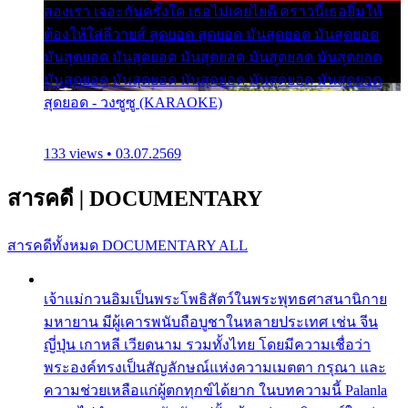
สองเรา เจอะกันครั้งใด เธอไม่เคยไยดี คราวนี้เธอยิ้มให้
ต้องให้ใส่ลีวายส์ สุดยอด สุดยอด มันสุดยอด มันสุดยอด
มันสุดยอด มันสุดยอด มันสุดยอด มันสุดยอด มันสุดยอด
มันสุดยอด มันสุดยอด มันสุดยอด มันสุดยอด มันสุดยอด
สุดยอด - วงซูซู (KARAOKE)
133 views • 03.07.2569
สารคดี
|
DOCUMENTARY
สารคดีทั้งหมด
DOCUMENTARY ALL
เจ้าแม่กวนอิมเป็นพระโพธิสัตว์ในพระพุทธศาสนานิกาย
มหายาน มีผู้เคารพนับถือบูชาในหลายประเทศ เช่น จีน
ญี่ปุ่น เกาหลี เวียดนาม รวมทั้งไทย โดยมีความเชื่อว่า
พระองค์ทรงเป็นสัญลักษณ์แห่งความเมตตา กรุณา และ
ความช่วยเหลือแก่ผู้ตกทุกข์ได้ยาก ในบทความนี้ Palanla