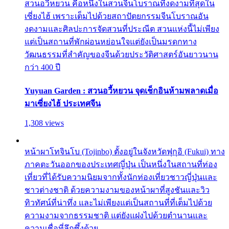
สวนอวี้หยวน คือหนึ่งในสวนจีนโบราณที่งดงามที่สุดใน
เซี่ยงไฮ้ เพราะเต็มไปด้วยสถาปัตยกรรมจีนโบราณอัน
งดงามและศิลปะการจัดสวนที่ประณีต สวนแห่งนี้ไม่เพียง
แต่เป็นสถานที่พักผ่อนหย่อนใจแต่ยังเป็นมรดกทาง
วัฒนธรรมที่สำคัญของจีนด้วยประวัติศาสตร์อันยาวนาน
กว่า 400 ปี
Yuyuan Garden : สวนอวี้หยวน จุดเช็กอินห้ามพลาดเมื่อ
มาเซี่ยงไฮ้ ประเทศจีน
1,308 views
หน้าผาโทจินโบ (Tojinbo) ตั้งอยู่ในจังหวัดฟุกุอิ (Fukui) ทาง
ภาคตะวันออกของประเทศญี่ปุ่น เป็นหนึ่งในสถานที่ท่อง
เที่ยวที่ได้รับความนิยมจากทั้งนักท่องเที่ยวชาวญี่ปุ่นและ
ชาวต่างชาติ ด้วยความงามของหน้าผาที่สูงชันและวิว
ทิวทัศน์ที่น่าทึ่ง และไม่เพียงแต่เป็นสถานที่ที่เต็มไปด้วย
ความงามจากธรรมชาติ แต่ยังแฝงไปด้วยตำนานและ
ความเชื่อที่ลึกซึ้งด้วย