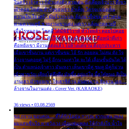
ในครัว เจ้าสาว ก็มัวแต่งตัว สวยเด่น นั่งเคียงเจ้าบ่าว ที่เขา
เฝ้าคอย ใจเต้น หัวใจของเรา ลำเค็ญ ใครจะมองเห็น
ความใน ใจ เศร้า มันร้าวระบม ต้องมาขื่นขม เศร้าตรม
ท่ามความสุขี ช่วยงานเขาแต่ง แต่เรา แล้งมาหลายปี
เมื่อไรหนอจะ โชคดี ได้มีพิธีวิวาห์ หัวใจหล้า คอยไปคอย
มา คือหน้าที่เก่า หัวใจหล้า คอยไปคอยมา คือหน้าที่เก่า
คือหยังเขา มีงานแต่งแล้ว ไปล้างแต่จาน ดั่งถูกประหาร
เมื่อเขาชื่นบาน แต่เราขื่นขม โอ้ รัก ลอยลม ไม่สม ดัง ใจ
ล้างจานคอยคู่ ไม่รู้ อีกนานเท่าใด จะได้ เลื่อนขั้นบันได ได้
เป็น ตำแหน่งเจ้าสาว มันเหงา เห็นเขามีคู่ ซมดู มีคู่ก็ม่วน
เข้าพาขวัญ เสียงโห่ตึงตึง มันซึ้ง อยู่แก่ใจ มื้อใด๋หนอ สิเป็น
งานเฮา มัวซอยเขา ใจเฮาซิด้าน มันทรมาน จับจาน เอย…
ล้างจานในงานแต่ง - Cover Ver. (KARAOKE)
36 views • 03.08.2569
ขอ กราบ ขอบคุณ.... ที่ได้รับไออุ่น การุณ จากแฟน เพลง
ผมแสนชื่นใจ หายวังเวง เมื่อแฟนเพลง ให้กำลังใจ น้ำใจ