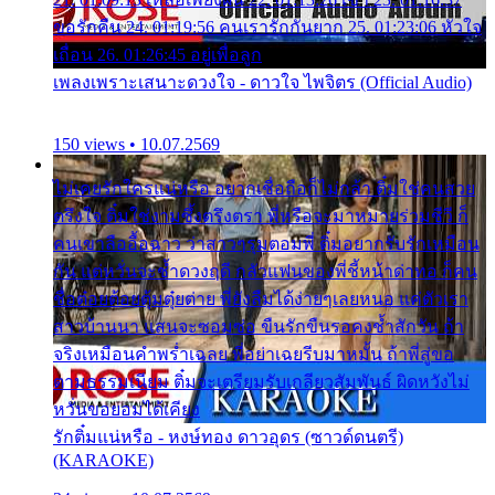
ขอรักคืน 24. 01:19:56 คนเรารักกันยาก 25. 01:23:06 หัวใจ
เถื่อน 26. 01:26:45 อยู่เพื่อลูก
เพลงเพราะเสนาะดวงใจ - ดาวใจ ไพจิตร (Official Audio)
150 views • 10.07.2569
ไม่เคยรักใครแน่หรือ อยากเชื่อถือก็ไม่กล้า ติ๋มใช่คนสวย
ตรึงใจ ติ๋มใช่งามซึ้งตรึงตรา พี่หรือจะมาหมายร่วมชีวี ก็
คนเขาลืออื้อฉาว ว่าสาวๆรุมตอมพี่ ติ๋มอยากรับรักเหมือน
กัน แต่หวั่นจะช้ำดวงฤดี กลัวแฟนของพี่ชี้หน้าด่าทอ ก็คน
ชื่อต๋อยต้อยตุ้มตุ๋ยต่าย พี่ยังลืมได้ง่ายๆเลยหนอ แค่ตัวเรา
สาวบ้านนา แสนจะซอมซ่อ ขืนรักขืนรอคงช้ำสักวัน ถ้า
จริงเหมือนคำพร่ำเฉลย พี่อย่าเฉยรีบมาหมั้น ถ้าพี่สู่ขอ
ตามธรรมเนียม ติ๋มจะเตรียมรับเกลียวสัมพันธ์ ผิดหวังไม่
หวั่นขอยอมได้เคียง
รักติ๋มแน่หรือ - หงษ์ทอง ดาวอุดร (ซาวด์ดนตรี)
(KARAOKE)