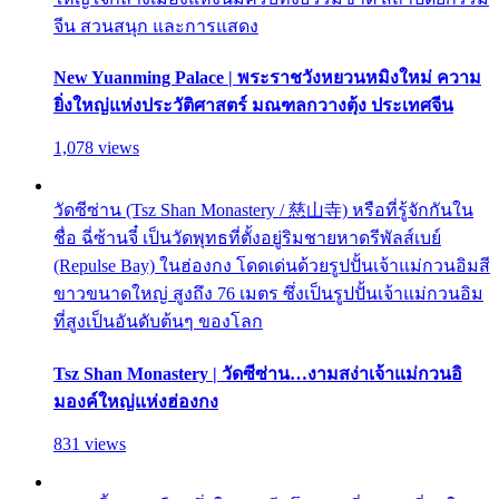
จีน สวนสนุก และการแสดง
New Yuanming Palace | พระราชวังหยวนหมิงใหม่ ความ
ยิ่งใหญ่แห่งประวัติศาสตร์ มณฑลกวางตุ้ง ประเทศจีน
1,078 views
วัดซีซ่าน (Tsz Shan Monastery / 慈山寺) หรือที่รู้จักกันใน
ชื่อ ฉี่ซ้านจี๋ เป็นวัดพุทธที่ตั้งอยู่ริมชายหาดรีพัลส์เบย์
(Repulse Bay) ในฮ่องกง โดดเด่นด้วยรูปปั้นเจ้าแม่กวนอิมสี
ขาวขนาดใหญ่ สูงถึง 76 เมตร ซึ่งเป็นรูปปั้นเจ้าแม่กวนอิม
ที่สูงเป็นอันดับต้นๆ ของโลก
Tsz Shan Monastery | วัดซีซ่าน…งามสง่าเจ้าแม่กวนอิ
มองค์ใหญ่แห่งฮ่องกง
831 views