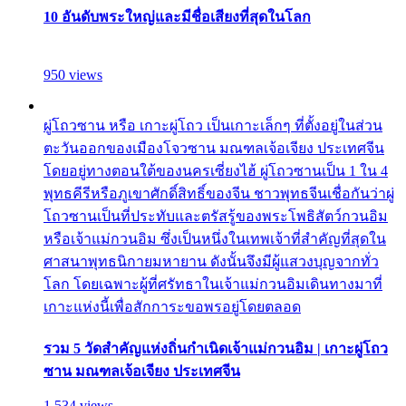
10 อันดับพระใหญ่และมีชื่อเสียงที่สุดในโลก
950 views
ผู่โถวซาน หรือ เกาะผู่โถว เป็นเกาะเล็กๆ ที่ตั้งอยู่ในส่วน
ตะวันออกของเมืองโจวซาน มณฑลเจ้อเจียง ประเทศจีน
โดยอยู่ทางตอนใต้ของนครเซี่ยงไฮ้ ผู่โถวซานเป็น 1 ใน 4
พุทธคีรีหรือภูเขาศักดิ์สิทธิ์ของจีน ชาวพุทธจีนเชื่อกันว่าผู่
โถวซานเป็นที่ประทับและตรัสรู้ของพระโพธิสัตว์กวนอิม
หรือเจ้าแม่กวนอิม ซึ่งเป็นหนึ่งในเทพเจ้าที่สำคัญที่สุดใน
ศาสนาพุทธนิกายมหายาน ดังนั้นจึงมีผู้แสวงบุญจากทั่ว
โลก โดยเฉพาะผู้ที่ศรัทธาในเจ้าแม่กวนอิมเดินทางมาที่
เกาะแห่งนี้เพื่อสักการะขอพรอยู่โดยตลอด
รวม 5 วัดสำคัญแห่งถิ่นกำเนิดเจ้าแม่กวนอิม | เกาะผู่โถว
ซาน มณฑลเจ้อเจียง ประเทศจีน
1,534 views