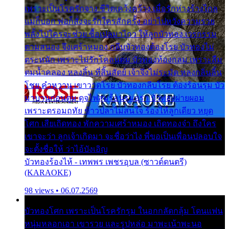
เพราะเป็นโรครักจาง ชีวิตเคว้งคว้าง เมื่อรักห่างร้างไกล
แม่ก็บอก พ่อก็สั่งจะรักใครสักครั้ง อย่าไปหวังความรวย
พลั้งไปใครจะช่วย ซื้อเปลมาไกว ให้ลูกบัวทอง เวรกรรม
ตามสนอง จึงเศร้าหมอง กลีบบัวทองต้องโรย บัวทองไม่
ตระหนัก เพราะไม่รักโคลนตม บัวทองท้องกลม เพราะลืม
ตมน้ำคลอง หลงลิ้น ที่สิ้นสัตย์ เจ้าจึงไม่ระมัด หลงกลิ่นลิ้น
โชย คำหวาน เขาวาดโรย บัวทองกลีบโรย ต้องร้อนรุม บัว
มาบานก่อนตูม ดุจไฟสุมร้อนรุมอุรา บัวทองผ่ายผอม
เพราะตรอมฤทัย ข้าวปลาไม่สนใจ ร้องไห้ลูกเดียว หยุด
โศก เสียเถิดทอง พักความเศร้าหมอง เถิดทองจ๋า ถึงใคร
เขาจะว่า ลูกเจ้าเกิดมา จะชื่อว่าไง พี่ขอเป็นเพื่อนปลอบใจ
จะตั้งชื่อให้ ว่าไอ้บังเอิญ
บัวทองร้องไห้ - เทพพร เพชรอุบล (ซาวด์ดนตรี)
(KARAOKE)
98 views • 06.07.2569
บัวทองโศก เพราะเป็นโรครักรุม ในอกกลัดกลุ้ม โดนแฟน
หนุ่มหลอกเอา เขารวย และรูปหล่อ มาพะเน้าพะนอ