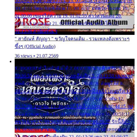
00:45:25 รอหน่อยน้องติ๋ม 15. 00:48:56 เรือล่มในหนอง 16.
00:51:43 บัตรเชิญสีเลือด 17. 00:56:07 อดีตรักโรงทอ 18.
01:00:00 เขมรไล่ควาย 19. 01:02:55 สาวสวนแตง 20.
01:05:51 แอบมอง 21. 01:09:27 พบรักปากน้ำโพ 22.
01:13:06 สายัณห์เมา
" สายัณห์ สัญญา " ขวัญใจคนเดิม - รวมเพลงดังเพราะๆ
ซึ้งๆ (Official Audio)
36 views • 21.07.2569
1. 00:00:00 ทำไมทำฉันได้ 2. 00:03:20 นางฟ้าสลัม 3.
00:06:50 คน 4. 00:10:36 บุญเหลือเกิน 5. 00:13:58 ฝนหยาด
สุดท้าย 6. 00:17:30 ยาใจยาจก 7. 00:20:30 คิดดูให้ดี 8.
00:24:21 ลบรอยแผลรัก 9. 00:27:35 เหมือนใจโดนกรีด 10.
00:30:54 ขบวนการเปาเปียว 11. 00:34:05 คำรำพัน 12.
00:37:20 ปาหนัน 13. 00:40:37 ใจเจ้ากรรม 14. 00:44:15 จูบ
ฉันแล้วจงตายเสีย 15. 00:47:24 ขอสูมาเต๊อะ 16. 00:51:11
คนใจมาร 17. 00:54:50 คืนทรมาน 18. 00:58:25 รักนี้สีดำ
19. 01:01:44 ส่วนเกิน 20. 01:05:42 หยาดน้ำฝนหยดน้ำตา
21. 01:09:13 เหลือเพียงฝัน 22. 01:13:26 เขา 23. 01:16:37