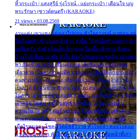
หิ้วกระเป๋า | แสงสุรีย์ รุ่งโรจน์ - แย่งกระเป๋า | เตือนใจ บุญ
พระรักษา (ซาวด์ดนตรี) (KARAOKE)
21 views • 03.08.2569
งานแต่ง เขาแซง แย่งเอาไปก่อน หัวใจอาวรณ์ มาซ่อน อยู่
ในห้องครัว ข้างนอกเจ้าสาว ส่งยิ้ม ให้คนไปทั่ว แต่เรา เฝ้า
อยู่ในครัว ทำตัวเป็นเด็ก ล้างจาน ในเมื่อ เจ้าสาว คือคน
บ้านใกล้ พึ่งพาอาศัย จำใจ ต้องไปช่วยงาน พอถึงเวลา เขา
พา กันเข้าพาขวัญ เพื่อนฝูง เฮฮาดังลั่น แต่เราล้างจาน
เดียวดาย เป็นคนพ่าย บ่มีความหมาย เคียงใจเจ้าบ่าว เป็น
คนพ่าย บ่มีความหมาย เคียงใจเจ้าบ่าว เพื่อนเจ้าสาว ยัง
เป็นบ่ได้ คือคนพ่าย ฮักคน ไม่มีใครสน เขาไม่เห็นคน ที่อยู่
ในครัว เจ้าสาว ก็มัวแต่งตัว สวยเด่น นั่งเคียงเจ้าบ่าว ที่เขา
เฝ้าคอย ใจเต้น หัวใจของเรา ลำเค็ญ ใครจะมองเห็น
ความใน ใจ เศร้า มันร้าวระบม ต้องมาขื่นขม เศร้าตรม
ท่ามความสุขี ช่วยงานเขาแต่ง แต่เรา แล้งมาหลายปี
เมื่อไรหนอจะ โชคดี ได้มีพิธีวิวาห์ หัวใจหล้า คอยไปคอย
มา คือหน้าที่เก่า หัวใจหล้า คอยไปคอยมา คือหน้าที่เก่า