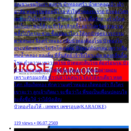
ออเซาะจนใจเบา สงสาร บัวทองเศร้า น้ำตาคลอเบ้า เฝ้า
อาลัย หนุ่มรูปหล่อหนีไกล หัวใจบัวทองระรวย บัวทองโศก
เพราะเป็นโรครักจาง ชีวิตเคว้งคว้าง เมื่อรักห่างร้างไกล
แม่ก็บอก พ่อก็สั่งจะรักใครสักครั้ง อย่าไปหวังความรวย
พลั้งไปใครจะช่วย ซื้อเปลมาไกว ให้ลูกบัวทอง เวรกรรม
ตามสนอง จึงเศร้าหมอง กลีบบัวทองต้องโรย บัวทองไม่
ตระหนัก เพราะไม่รักโคลนตม บัวทองท้องกลม เพราะลืม
ตมน้ำคลอง หลงลิ้น ที่สิ้นสัตย์ เจ้าจึงไม่ระมัด หลงกลิ่นลิ้น
โชย คำหวาน เขาวาดโรย บัวทองกลีบโรย ต้องร้อนรุม บัว
มาบานก่อนตูม ดุจไฟสุมร้อนรุมอุรา บัวทองผ่ายผอม
เพราะตรอมฤทัย ข้าวปลาไม่สนใจ ร้องไห้ลูกเดียว หยุด
โศก เสียเถิดทอง พักความเศร้าหมอง เถิดทองจ๋า ถึงใคร
เขาจะว่า ลูกเจ้าเกิดมา จะชื่อว่าไง พี่ขอเป็นเพื่อนปลอบใจ
จะตั้งชื่อให้ ว่าไอ้บังเอิญ
บัวทองร้องไห้ - เทพพร เพชรอุบล(KARAOKE)
119 views • 06.07.2569