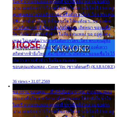
ไมตรี จากแฟนเพลง ทุกทุกที่ ปราณีหลั่งไหล ผมขอฝาก
นาม ยอดรักเอาไว้ โปรดเป็นแรงใจ อย่างนี้เรื่อยไป ขอ อยู่
คู่แฟนเพลง ไม่เคยคิดว่าเก่ง หรือดังกว่าใคร..ใคร พระคุณ
ผู้ฟัง เท่านั้นยิ่งใหญ่ ที่เป็นแรงใจ ให้ผมดังมา.. ขอ องค์เท
วา สถิตฟากฟ้ายิ่งใหญ่ คุ้มภัยให้ท่าน เถิดหนา ขอจงเชื่อ
ใจ ไว้เถิดว่า ตราบชั่วชีวา ไม่ลืมแฟนเพลง ขอ อยู่คู่แฟน
เพลง ไม่เคยคิดว่าเก่ง หรือดังกว่าใคร..ใคร พระคุณผู้ฟัง
เท่านั้นยิ่งใหญ่ ที่เป็นแรงใจ ให้ผมดังมา.. ขอ องค์เทวา
สถิตฟากฟ้ายิ่งใหญ่ คุ้มภัยให้ท่าน เถิดหนา ขอจงเชื่อใจ ไว้
เถิดว่า ตราบชั่วชีวา ไม่ลืมแฟนเพลง
ขอบคุณแฟนเพลง - Cover Ver. (ซาวด์ดนตรี) (KARAOKE)
36 views • 31.07.2569
ขอ กราบ ขอบคุณ.... ที่ได้รับไออุ่น การุณ จากแฟน เพลง
ผมแสนชื่นใจ หายวังเวง เมื่อแฟนเพลง ให้กำลังใจ น้ำใจ
ไมตรี จากแฟนเพลง ทุกทุกที่ ปราณีหลั่งไหล ผมขอฝาก
นาม ยอดรักเอาไว้ โปรดเป็นแรงใจ อย่างนี้เรื่อยไป ขอ อยู่