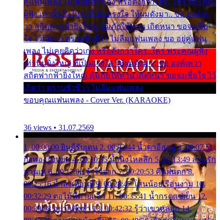
คู่แฟนเพลง ไม่เคยคิดว่าเก่ง หรือดังกว่าใคร..ใคร พระคุณ
ผู้ฟัง เท่านั้นยิ่งใหญ่ ที่เป็นแรงใจ ให้ผมดังมา.. ขอ องค์เท
วา สถิตฟากฟ้ายิ่งใหญ่ คุ้มภัยให้ท่าน เถิดหนา ขอจงเชื่อ
ใจ ไว้เถิดว่า ตราบชั่วชีวา ไม่ลืมแฟนเพลง ขอ อยู่คู่แฟน
เพลง ไม่เคยคิดว่าเก่ง หรือดังกว่าใคร..ใคร พระคุณผู้ฟัง
เท่านั้นยิ่งใหญ่ ที่เป็นแรงใจ ให้ผมดังมา.. ขอ องค์เทวา
สถิตฟากฟ้ายิ่งใหญ่ คุ้มภัยให้ท่าน เถิดหนา ขอจงเชื่อใจ ไว้
เถิดว่า ตราบชั่วชีวา ไม่ลืมแฟนเพลง
ขอบคุณแฟนเพลง - Cover Ver. (KARAOKE)
36 views • 31.07.2569
1. 00:00:00 ยินดีรับเดน 2. 00:03:44 น้ำตาอีสาน 3. 00:07:51
กิ่งทองใบหยก 4. 00:10:35 น้ำนิ่งไหลลึก 5. 00:13:49 ลานรัก
ลานเท 6. 00:17:06 จำใจจาก 7. 00:20:53 คืนฝนตก 8.
00:25:16 น้ำลงเดือนยี่ 9. 00:28:47 โสนน้อยเรือนงาม 10.
00:32:29 ตอไม้ที่ตายแล้ว 11. 00:35:41 น้ำกรดแช่เย็น 12.
00:39:08 อยากฟังซ้ำ 13. 00:42:32 รู้ว่าเขาหลอก 14.