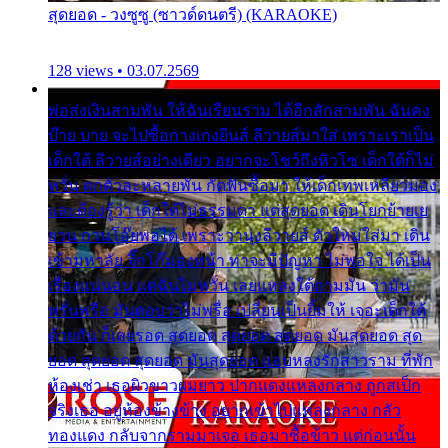
สุดยอด - วงซูซู (ซาวด์ดนตรี) (KARAOKE)
128 views • 03.07.2569
พ่อส่งเงินสามพัน ให้ฉันเรียนราม ได้อีกสักสามพัน ฉันคง
บ๊าย บาย จะไปซื้อกางเกงยีนส์ ลีวายส์มาใส่ เพราะเราเป็น
เด็กใต้ ลีวายส์อย่างเดียว อยากจะโชว์ถึงหิวโซ เด็กใต้ก็ไม่
หวั่น ตกตัวละหลายพัน กัดฟันซื้อมา ให้เด็กเทพเหลียวมอง
และต้องรู้ว่า เด็กใต้ไม่ธรรมดา แต่สุดยอด เดินโยกย้ายเย
ยวน กวนโอ๊ยพอได้ เพราะว่านุ่งลีวายส์ ตัวใหม่ใส่มา เดิน
เข้ามหาลัย จิ๊กโก๊มองหน้า ท่าจะมีปัญหา ไม่พอใจ ได้เป็น
เรื่องแน่นอน แต่ฉันไม่หวั่น เลยแหลงใต้ถามมัน ว่ามัน
พรั่นพรือ มันตอบว่าไม่พรื่อ เปลี่ยนเป็นยิ้มให้ เจอะเด็กใต้
ด้วยกัน ก็เลยรอด สุดยอด สุดยอด สุดยอด มันสุดยอด สุด
ยอด สุดยอด สุดยอด มันสุดยอด แอบหลงรักสาวราม ที่พัก
ห้องเช่า เธอผิวขาวผมยาว ปากแดงแหลงกลาง ถูกสเป็ก
จริงเธอ อยู่ห้องข้างข้าง อยากเข้าไปแหลงกลาง กลัว
ทองแดง กลับจากรามมาเจอ เธอมาซื้อข้าว แต่ก่อนนั้น