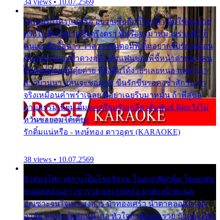
34 views • 10.07.2569
ไม่เคยรักใครแน่หรือ อยากเชื่อถือก็ไม่กล้า ติ๋มใช่คนสวย
ตรึงใจ ติ๋มใช่งามซึ้งตรึงตรา พี่หรือจะมาหมายร่วมชีวี ก็
คนเขาลืออื้อฉาว ว่าสาวๆรุมตอมพี่ ติ๋มอยากรับรักเหมือน
กัน แต่หวั่นจะช้ำดวงฤดี กลัวแฟนของพี่ชี้หน้าด่าทอ ก็คน
ชื่อต๋อยต้อยตุ้มตุ๋ยต่าย พี่ยังลืมได้ง่ายๆเลยหนอ แค่ตัวเรา
สาวบ้านนา แสนจะซอมซ่อ ขืนรักขืนรอคงช้ำสักวัน ถ้า
จริงเหมือนคำพร่ำเฉลย พี่อย่าเฉยรีบมาหมั้น ถ้าพี่สู่ขอ
ตามธรรมเนียม ติ๋มจะเตรียมรับเกลียวสัมพันธ์ ผิดหวังไม่
หวั่นขอยอมได้เคียง
รักติ๋มแน่หรือ - หงษ์ทอง ดาวอุดร (KARAOKE)
38 views • 10.07.2569
บัวทองโศก เพราะเป็นโรครักรุม ในอกกลัดกลุ้ม โดนแฟน
หนุ่มหลอกเอา เขารวย และรูปหล่อ มาพะเน้าพะนอ
ออเซาะจนใจเบา สงสาร บัวทองเศร้า น้ำตาคลอเบ้า เฝ้า
อาลัย หนุ่มรูปหล่อหนีไกล หัวใจบัวทองระรวย บัวทองโศก