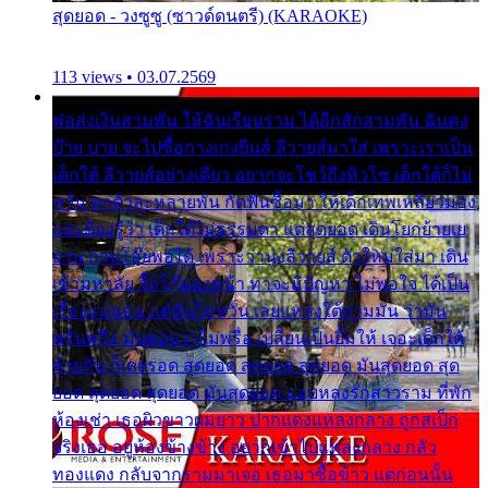
สุดยอด - วงซูซู (ซาวด์ดนตรี) (KARAOKE)
113 views • 03.07.2569
พ่อส่งเงินสามพัน ให้ฉันเรียนราม ได้อีกสักสามพัน ฉันคง
บ๊าย บาย จะไปซื้อกางเกงยีนส์ ลีวายส์มาใส่ เพราะเราเป็น
เด็กใต้ ลีวายส์อย่างเดียว อยากจะโชว์ถึงหิวโซ เด็กใต้ก็ไม่
หวั่น ตกตัวละหลายพัน กัดฟันซื้อมา ให้เด็กเทพเหลียวมอง
และต้องรู้ว่า เด็กใต้ไม่ธรรมดา แต่สุดยอด เดินโยกย้ายเย
ยวน กวนโอ๊ยพอได้ เพราะว่านุ่งลีวายส์ ตัวใหม่ใส่มา เดิน
เข้ามหาลัย จิ๊กโก๊มองหน้า ท่าจะมีปัญหา ไม่พอใจ ได้เป็น
เรื่องแน่นอน แต่ฉันไม่หวั่น เลยแหลงใต้ถามมัน ว่ามัน
พรั่นพรือ มันตอบว่าไม่พรื่อ เปลี่ยนเป็นยิ้มให้ เจอะเด็กใต้
ด้วยกัน ก็เลยรอด สุดยอด สุดยอด สุดยอด มันสุดยอด สุด
ยอด สุดยอด สุดยอด มันสุดยอด แอบหลงรักสาวราม ที่พัก
ห้องเช่า เธอผิวขาวผมยาว ปากแดงแหลงกลาง ถูกสเป็ก
จริงเธอ อยู่ห้องข้างข้าง อยากเข้าไปแหลงกลาง กลัว
ทองแดง กลับจากรามมาเจอ เธอมาซื้อข้าว แต่ก่อนนั้น