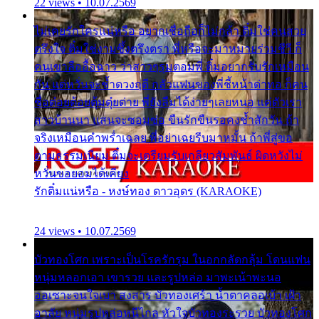
22 views • 10.07.2569
ไม่เคยรักใครแน่หรือ อยากเชื่อถือก็ไม่กล้า ติ๋มใช่คนสวย
ตรึงใจ ติ๋มใช่งามซึ้งตรึงตรา พี่หรือจะมาหมายร่วมชีวี ก็
คนเขาลืออื้อฉาว ว่าสาวๆรุมตอมพี่ ติ๋มอยากรับรักเหมือน
กัน แต่หวั่นจะช้ำดวงฤดี กลัวแฟนของพี่ชี้หน้าด่าทอ ก็คน
ชื่อต๋อยต้อยตุ้มตุ๋ยต่าย พี่ยังลืมได้ง่ายๆเลยหนอ แค่ตัวเรา
สาวบ้านนา แสนจะซอมซ่อ ขืนรักขืนรอคงช้ำสักวัน ถ้า
จริงเหมือนคำพร่ำเฉลย พี่อย่าเฉยรีบมาหมั้น ถ้าพี่สู่ขอ
ตามธรรมเนียม ติ๋มจะเตรียมรับเกลียวสัมพันธ์ ผิดหวังไม่
หวั่นขอยอมได้เคียง
รักติ๋มแน่หรือ - หงษ์ทอง ดาวอุดร (KARAOKE)
24 views • 10.07.2569
บัวทองโศก เพราะเป็นโรครักรุม ในอกกลัดกลุ้ม โดนแฟน
หนุ่มหลอกเอา เขารวย และรูปหล่อ มาพะเน้าพะนอ
ออเซาะจนใจเบา สงสาร บัวทองเศร้า น้ำตาคลอเบ้า เฝ้า
อาลัย หนุ่มรูปหล่อหนีไกล หัวใจบัวทองระรวย บัวทองโศก