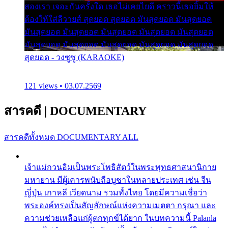
สองเรา เจอะกันครั้งใด เธอไม่เคยไยดี คราวนี้เธอยิ้มให้
ต้องให้ใส่ลีวายส์ สุดยอด สุดยอด มันสุดยอด มันสุดยอด
มันสุดยอด มันสุดยอด มันสุดยอด มันสุดยอด มันสุดยอด
มันสุดยอด มันสุดยอด มันสุดยอด มันสุดยอด มันสุดยอด
สุดยอด - วงซูซู (KARAOKE)
121 views • 03.07.2569
สารคดี
|
DOCUMENTARY
สารคดีทั้งหมด
DOCUMENTARY ALL
เจ้าแม่กวนอิมเป็นพระโพธิสัตว์ในพระพุทธศาสนานิกาย
มหายาน มีผู้เคารพนับถือบูชาในหลายประเทศ เช่น จีน
ญี่ปุ่น เกาหลี เวียดนาม รวมทั้งไทย โดยมีความเชื่อว่า
พระองค์ทรงเป็นสัญลักษณ์แห่งความเมตตา กรุณา และ
ความช่วยเหลือแก่ผู้ตกทุกข์ได้ยาก ในบทความนี้ Palanla