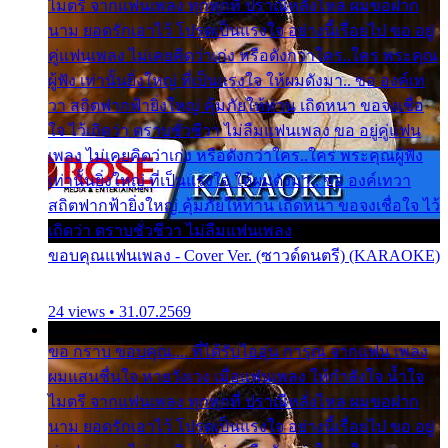
ไมตรี จากแฟนเพลง ทุกทุกที่ ปราณีหลั่งไหล ผมขอฝาก
นาม ยอดรักเอาไว้ โปรดเป็นแรงใจ อย่างนี้เรื่อยไป ขอ อยู่
คู่แฟนเพลง ไม่เคยคิดว่าเก่ง หรือดังกว่าใคร..ใคร พระคุณ
ผู้ฟัง เท่านั้นยิ่งใหญ่ ที่เป็นแรงใจ ให้ผมดังมา.. ขอ องค์เท
วา สถิตฟากฟ้ายิ่งใหญ่ คุ้มภัยให้ท่าน เถิดหนา ขอจงเชื่อ
ใจ ไว้เถิดว่า ตราบชั่วชีวา ไม่ลืมแฟนเพลง ขอ อยู่คู่แฟน
เพลง ไม่เคยคิดว่าเก่ง หรือดังกว่าใคร..ใคร พระคุณผู้ฟัง
เท่านั้นยิ่งใหญ่ ที่เป็นแรงใจ ให้ผมดังมา.. ขอ องค์เทวา
สถิตฟากฟ้ายิ่งใหญ่ คุ้มภัยให้ท่าน เถิดหนา ขอจงเชื่อใจ ไว้
เถิดว่า ตราบชั่วชีวา ไม่ลืมแฟนเพลง
ขอบคุณแฟนเพลง - Cover Ver. (ซาวด์ดนตรี) (KARAOKE)
24 views • 31.07.2569
ขอ กราบ ขอบคุณ.... ที่ได้รับไออุ่น การุณ จากแฟน เพลง
ผมแสนชื่นใจ หายวังเวง เมื่อแฟนเพลง ให้กำลังใจ น้ำใจ
ไมตรี จากแฟนเพลง ทุกทุกที่ ปราณีหลั่งไหล ผมขอฝาก
นาม ยอดรักเอาไว้ โปรดเป็นแรงใจ อย่างนี้เรื่อยไป ขอ อยู่