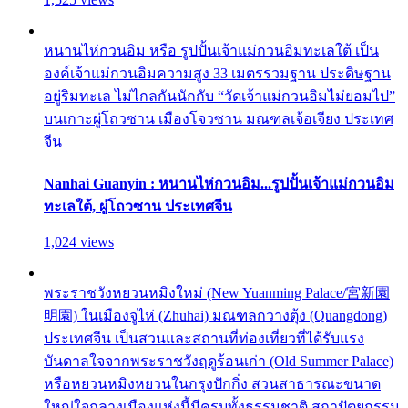
หนานไห่กวนอิม หรือ รูปปั้นเจ้าแม่กวนอิมทะเลใต้ เป็น
องค์เจ้าแม่กวนอิมความสูง 33 เมตรรวมฐาน ประดิษฐาน
อยู่ริมทะเล ไม่ไกลกันนักกับ “วัดเจ้าแม่กวนอิมไม่ยอมไป”
บนเกาะผู่โถวซาน เมืองโจวซาน มณฑลเจ้อเจียง ประเทศ
จีน
Nanhai Guanyin : หนานไห่กวนอิม...รูปปั้นเจ้าแม่กวนอิม
ทะเลใต้, ผู่โถวซาน ประเทศจีน
1,024 views
พระราชวังหยวนหมิงใหม่ (New Yuanming Palace/宮新園
明園) ในเมืองจูไห่ (Zhuhai) มณฑลกวางตุ้ง (Quangdong)
ประเทศจีน เป็นสวนและสถานที่ท่องเที่ยวที่ได้รับแรง
บันดาลใจจากพระราชวังฤดูร้อนเก่า (Old Summer Palace)
หรือหยวนหมิงหยวนในกรุงปักกิ่ง สวนสาธารณะขนาด
ใหญ่ใจกลางเมืองแห่งนี้มีครบทั้งธรรมชาติ สถาปัตยกรรม