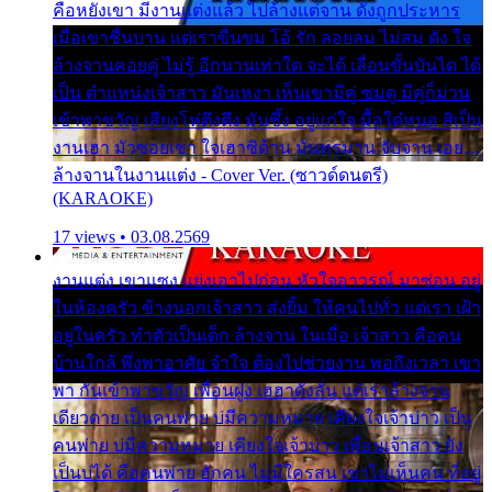
คือหยังเขา มีงานแต่งแล้ว ไปล้างแต่จาน ดั่งถูกประหาร
เมื่อเขาชื่นบาน แต่เราขื่นขม โอ้ รัก ลอยลม ไม่สม ดัง ใจ
ล้างจานคอยคู่ ไม่รู้ อีกนานเท่าใด จะได้ เลื่อนขั้นบันได ได้
เป็น ตำแหน่งเจ้าสาว มันเหงา เห็นเขามีคู่ ซมดู มีคู่ก็ม่วน
เข้าพาขวัญ เสียงโห่ตึงตึง มันซึ้ง อยู่แก่ใจ มื้อใด๋หนอ สิเป็น
งานเฮา มัวซอยเขา ใจเฮาซิด้าน มันทรมาน จับจาน เอย…
ล้างจานในงานแต่ง - Cover Ver. (ซาวด์ดนตรี)
(KARAOKE)
17 views • 03.08.2569
งานแต่ง เขาแซง แย่งเอาไปก่อน หัวใจอาวรณ์ มาซ่อน อยู่
ในห้องครัว ข้างนอกเจ้าสาว ส่งยิ้ม ให้คนไปทั่ว แต่เรา เฝ้า
อยู่ในครัว ทำตัวเป็นเด็ก ล้างจาน ในเมื่อ เจ้าสาว คือคน
บ้านใกล้ พึ่งพาอาศัย จำใจ ต้องไปช่วยงาน พอถึงเวลา เขา
พา กันเข้าพาขวัญ เพื่อนฝูง เฮฮาดังลั่น แต่เราล้างจาน
เดียวดาย เป็นคนพ่าย บ่มีความหมาย เคียงใจเจ้าบ่าว เป็น
คนพ่าย บ่มีความหมาย เคียงใจเจ้าบ่าว เพื่อนเจ้าสาว ยัง
เป็นบ่ได้ คือคนพ่าย ฮักคน ไม่มีใครสน เขาไม่เห็นคน ที่อยู่