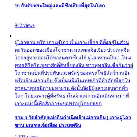
10 อันดับพระใหญ่และมีชื่อเสียงที่สุดในโลก
942 views
ผู่โถวซาน หรือ เกาะผู่โถว เป็นเกาะเล็กๆ ที่ตั้งอยู่ในส่วน
ตะวันออกของเมืองโจวซาน มณฑลเจ้อเจียง ประเทศจีน
โดยอยู่ทางตอนใต้ของนครเซี่ยงไฮ้ ผู่โถวซานเป็น 1 ใน 4
พุทธคีรีหรือภูเขาศักดิ์สิทธิ์ของจีน ชาวพุทธจีนเชื่อกันว่าผู่
โถวซานเป็นที่ประทับและตรัสรู้ของพระโพธิสัตว์กวนอิม
หรือเจ้าแม่กวนอิม ซึ่งเป็นหนึ่งในเทพเจ้าที่สำคัญที่สุดใน
ศาสนาพุทธนิกายมหายาน ดังนั้นจึงมีผู้แสวงบุญจากทั่ว
โลก โดยเฉพาะผู้ที่ศรัทธาในเจ้าแม่กวนอิมเดินทางมาที่
เกาะแห่งนี้เพื่อสักการะขอพรอยู่โดยตลอด
รวม 5 วัดสำคัญแห่งถิ่นกำเนิดเจ้าแม่กวนอิม | เกาะผู่โถว
ซาน มณฑลเจ้อเจียง ประเทศจีน
1,525 views