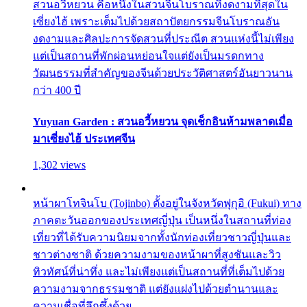
สวนอวี้หยวน คือหนึ่งในสวนจีนโบราณที่งดงามที่สุดใน
เซี่ยงไฮ้ เพราะเต็มไปด้วยสถาปัตยกรรมจีนโบราณอัน
งดงามและศิลปะการจัดสวนที่ประณีต สวนแห่งนี้ไม่เพียง
แต่เป็นสถานที่พักผ่อนหย่อนใจแต่ยังเป็นมรดกทาง
วัฒนธรรมที่สำคัญของจีนด้วยประวัติศาสตร์อันยาวนาน
กว่า 400 ปี
Yuyuan Garden : สวนอวี้หยวน จุดเช็กอินห้ามพลาดเมื่อ
มาเซี่ยงไฮ้ ประเทศจีน
1,302 views
หน้าผาโทจินโบ (Tojinbo) ตั้งอยู่ในจังหวัดฟุกุอิ (Fukui) ทาง
ภาคตะวันออกของประเทศญี่ปุ่น เป็นหนึ่งในสถานที่ท่อง
เที่ยวที่ได้รับความนิยมจากทั้งนักท่องเที่ยวชาวญี่ปุ่นและ
ชาวต่างชาติ ด้วยความงามของหน้าผาที่สูงชันและวิว
ทิวทัศน์ที่น่าทึ่ง และไม่เพียงแต่เป็นสถานที่ที่เต็มไปด้วย
ความงามจากธรรมชาติ แต่ยังแฝงไปด้วยตำนานและ
ความเชื่อที่ลึกซึ้งด้วย