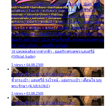
24:27 สามเณรกำพร้า - แสงสุรีย์ รุ่งโรจน์ 10. 28:08 ไม่มี
เวลาไปหาเมียน้อย - ยอดรัก สลักใจ 11. 31:29 ชีวิตไอ้
ธรรม - ศรเพชร ศรสุพรรณ 12. 35:26 ทหารอากาศขาดรัก
- แสงสุรีย์ รุ่งโรจน์ 13. 39:01 คนหัวใจโทรม - ยอดรัก สลัก
ใจ 14. 42:49 ไอ้หวังตายแน่ - ศรเพชร ศรสุพรรณ 15. 46:35
ธาตุแท้ของเธอ - แสงสุรีย์ รุ่งโรจน์ 16. 49:57 กำนันกำใน -
ยอดรัก สลักใจ 17. 52:29 สาวบริสุทธิ์ - ศรเพชร ศรสุพรรณ
18. 56:05 แต๋วจ๋า - แสงสุรีย์ รุ่งโรจน์
18 บทเพลงดังจากฟากฟ้า - ยอดรัก/ศรเพชร/แสงสุรีย์
(Official Audio)
5 views • 04.08.2569
1. 00:00 หิ้วกระเป๋า 2. 03:30 แย่งกระเป๋า
หิ้วกระเป๋า | แสงสุรีย์ รุ่งโรจน์ - แย่งกระเป๋า | เตือนใจ บุญ
พระรักษา (KARAOKE)
5 views • 03.08.2569
1. 00:00 หิ้วกระเป๋า 2. 03:30 แย่งกระเป๋า