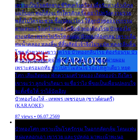
เพราะเป็นโรครักจาง ชีวิตเคว้งคว้าง เมื่อรักห่างร้างไกล
แม่ก็บอก พ่อก็สั่งจะรักใครสักครั้ง อย่าไปหวังความรวย
พลั้งไปใครจะช่วย ซื้อเปลมาไกว ให้ลูกบัวทอง เวรกรรม
ตามสนอง จึงเศร้าหมอง กลีบบัวทองต้องโรย บัวทองไม่
ตระหนัก เพราะไม่รักโคลนตม บัวทองท้องกลม เพราะลืม
ตมน้ำคลอง หลงลิ้น ที่สิ้นสัตย์ เจ้าจึงไม่ระมัด หลงกลิ่นลิ้น
โชย คำหวาน เขาวาดโรย บัวทองกลีบโรย ต้องร้อนรุม บัว
มาบานก่อนตูม ดุจไฟสุมร้อนรุมอุรา บัวทองผ่ายผอม
เพราะตรอมฤทัย ข้าวปลาไม่สนใจ ร้องไห้ลูกเดียว หยุด
โศก เสียเถิดทอง พักความเศร้าหมอง เถิดทองจ๋า ถึงใคร
เขาจะว่า ลูกเจ้าเกิดมา จะชื่อว่าไง พี่ขอเป็นเพื่อนปลอบใจ
จะตั้งชื่อให้ ว่าไอ้บังเอิญ
บัวทองร้องไห้ - เทพพร เพชรอุบล (ซาวด์ดนตรี)
(KARAOKE)
87 views • 06.07.2569
บัวทองโศก เพราะเป็นโรครักรุม ในอกกลัดกลุ้ม โดนแฟน
หนุ่มหลอกเอา เขารวย และรูปหล่อ มาพะเน้าพะนอ