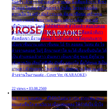
ในครัว เจ้าสาว ก็มัวแต่งตัว สวยเด่น นั่งเคียงเจ้าบ่าว ที่เขา
เฝ้าคอย ใจเต้น หัวใจของเรา ลำเค็ญ ใครจะมองเห็น
ความใน ใจ เศร้า มันร้าวระบม ต้องมาขื่นขม เศร้าตรม
ท่ามความสุขี ช่วยงานเขาแต่ง แต่เรา แล้งมาหลายปี
เมื่อไรหนอจะ โชคดี ได้มีพิธีวิวาห์ หัวใจหล้า คอยไปคอย
มา คือหน้าที่เก่า หัวใจหล้า คอยไปคอยมา คือหน้าที่เก่า
คือหยังเขา มีงานแต่งแล้ว ไปล้างแต่จาน ดั่งถูกประหาร
เมื่อเขาชื่นบาน แต่เราขื่นขม โอ้ รัก ลอยลม ไม่สม ดัง ใจ
ล้างจานคอยคู่ ไม่รู้ อีกนานเท่าใด จะได้ เลื่อนขั้นบันได ได้
เป็น ตำแหน่งเจ้าสาว มันเหงา เห็นเขามีคู่ ซมดู มีคู่ก็ม่วน
เข้าพาขวัญ เสียงโห่ตึงตึง มันซึ้ง อยู่แก่ใจ มื้อใด๋หนอ สิเป็น
งานเฮา มัวซอยเขา ใจเฮาซิด้าน มันทรมาน จับจาน เอย…
ล้างจานในงานแต่ง - Cover Ver. (KARAOKE)
22 views • 03.08.2569
ขอ กราบ ขอบคุณ.... ที่ได้รับไออุ่น การุณ จากแฟน เพลง
ผมแสนชื่นใจ หายวังเวง เมื่อแฟนเพลง ให้กำลังใจ น้ำใจ