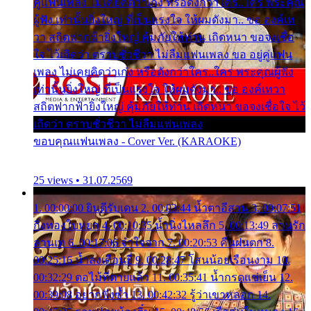
คู่แฟนเพลง ไม่เคยคิดว่าเก่ง หรือดังกว่าใคร..ใคร พระคุณ
ผู้ฟัง เท่านั้นยิ่งใหญ่ ที่เป็นแรงใจ ให้ผมดังมา.. ขอ องค์เท
วา สถิตฟากฟ้ายิ่งใหญ่ คุ้มภัยให้ท่าน เถิดหนา ขอจงเชื่อ
ใจ ไว้เถิดว่า ตราบชั่วชีวา ไม่ลืมแฟนเพลง ขอ อยู่คู่แฟน
เพลง ไม่เคยคิดว่าเก่ง หรือดังกว่าใคร..ใคร พระคุณผู้ฟัง
เท่านั้นยิ่งใหญ่ ที่เป็นแรงใจ ให้ผมดังมา.. ขอ องค์เทวา
สถิตฟากฟ้ายิ่งใหญ่ คุ้มภัยให้ท่าน เถิดหนา ขอจงเชื่อใจ ไว้
เถิดว่า ตราบชั่วชีวา ไม่ลืมแฟนเพลง
ขอบคุณแฟนเพลง - Cover Ver. (KARAOKE)
25 views • 31.07.2569
1. 00:00:00 ยินดีรับเดน 2. 00:03:44 น้ำตาอีสาน 3. 00:07:51
กิ่งทองใบหยก 4. 00:10:35 น้ำนิ่งไหลลึก 5. 00:13:49 ลานรัก
ลานเท 6. 00:17:06 จำใจจาก 7. 00:20:53 คืนฝนตก 8.
00:25:16 น้ำลงเดือนยี่ 9. 00:28:47 โสนน้อยเรือนงาม 10.
00:32:29 ตอไม้ที่ตายแล้ว 11. 00:35:41 น้ำกรดแช่เย็น 12.
00:39:08 อยากฟังซ้ำ 13. 00:42:32 รู้ว่าเขาหลอก 14.