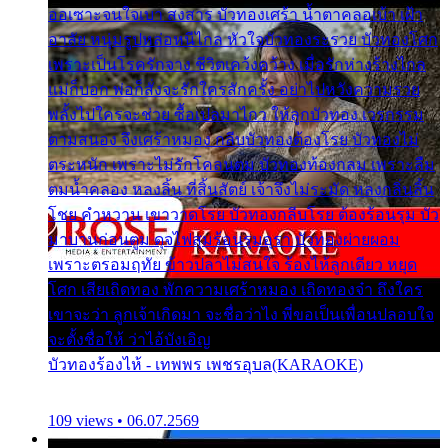
ออเซาะจนใจเบา สงสาร บัวทองเศร้า น้ำตาคลอเบ้า เฝ้า
อาลัย หนุ่มรูปหล่อหนีไกล หัวใจบัวทองระรวย บัวทองโศก
เพราะเป็นโรครักจาง ชีวิตเคว้งคว้าง เมื่อรักห่างร้างไกล
แม่ก็บอก พ่อก็สั่งจะรักใครสักครั้ง อย่าไปหวังความรวย
พลั้งไปใครจะช่วย ซื้อเปลมาไกว ให้ลูกบัวทอง เวรกรรม
ตามสนอง จึงเศร้าหมอง กลีบบัวทองต้องโรย บัวทองไม่
ตระหนัก เพราะไม่รักโคลนตม บัวทองท้องกลม เพราะลืม
ตมน้ำคลอง หลงลิ้น ที่สิ้นสัตย์ เจ้าจึงไม่ระมัด หลงกลิ่นลิ้น
โชย คำหวาน เขาวาดโรย บัวทองกลีบโรย ต้องร้อนรุม บัว
มาบานก่อนตูม ดุจไฟสุมร้อนรุมอุรา บัวทองผ่ายผอม
เพราะตรอมฤทัย ข้าวปลาไม่สนใจ ร้องไห้ลูกเดียว หยุด
โศก เสียเถิดทอง พักความเศร้าหมอง เถิดทองจ๋า ถึงใคร
เขาจะว่า ลูกเจ้าเกิดมา จะชื่อว่าไง พี่ขอเป็นเพื่อนปลอบใจ
จะตั้งชื่อให้ ว่าไอ้บังเอิญ
บัวทองร้องไห้ - เทพพร เพชรอุบล(KARAOKE)
109 views • 06.07.2569