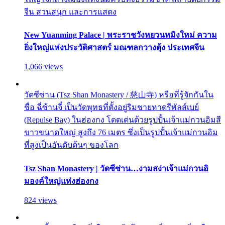
จีน สวนสนุก และการแสดง
New Yuanming Palace | พระราชวังหยวนหมิงใหม่ ความ
ยิ่งใหญ่แห่งประวัติศาสตร์ มณฑลกวางตุ้ง ประเทศจีน
1,066 views
วัดซีซ่าน (Tsz Shan Monastery / 慈山寺) หรือที่รู้จักกันใน
ชื่อ ฉี่ซ้านจี๋ เป็นวัดพุทธที่ตั้งอยู่ริมชายหาดรีพัลส์เบย์
(Repulse Bay) ในฮ่องกง โดดเด่นด้วยรูปปั้นเจ้าแม่กวนอิมสี
ขาวขนาดใหญ่ สูงถึง 76 เมตร ซึ่งเป็นรูปปั้นเจ้าแม่กวนอิม
ที่สูงเป็นอันดับต้นๆ ของโลก
Tsz Shan Monastery | วัดซีซ่าน…งามสง่าเจ้าแม่กวนอิ
มองค์ใหญ่แห่งฮ่องกง
824 views