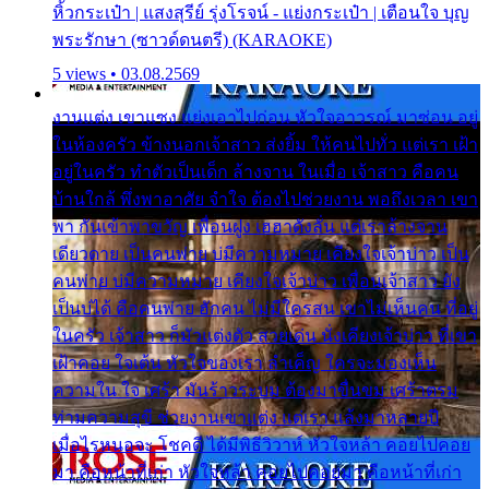
หิ้วกระเป๋า | แสงสุรีย์ รุ่งโรจน์ - แย่งกระเป๋า | เตือนใจ บุญ
พระรักษา (ซาวด์ดนตรี) (KARAOKE)
5 views • 03.08.2569
งานแต่ง เขาแซง แย่งเอาไปก่อน หัวใจอาวรณ์ มาซ่อน อยู่
ในห้องครัว ข้างนอกเจ้าสาว ส่งยิ้ม ให้คนไปทั่ว แต่เรา เฝ้า
อยู่ในครัว ทำตัวเป็นเด็ก ล้างจาน ในเมื่อ เจ้าสาว คือคน
บ้านใกล้ พึ่งพาอาศัย จำใจ ต้องไปช่วยงาน พอถึงเวลา เขา
พา กันเข้าพาขวัญ เพื่อนฝูง เฮฮาดังลั่น แต่เราล้างจาน
เดียวดาย เป็นคนพ่าย บ่มีความหมาย เคียงใจเจ้าบ่าว เป็น
คนพ่าย บ่มีความหมาย เคียงใจเจ้าบ่าว เพื่อนเจ้าสาว ยัง
เป็นบ่ได้ คือคนพ่าย ฮักคน ไม่มีใครสน เขาไม่เห็นคน ที่อยู่
ในครัว เจ้าสาว ก็มัวแต่งตัว สวยเด่น นั่งเคียงเจ้าบ่าว ที่เขา
เฝ้าคอย ใจเต้น หัวใจของเรา ลำเค็ญ ใครจะมองเห็น
ความใน ใจ เศร้า มันร้าวระบม ต้องมาขื่นขม เศร้าตรม
ท่ามความสุขี ช่วยงานเขาแต่ง แต่เรา แล้งมาหลายปี
เมื่อไรหนอจะ โชคดี ได้มีพิธีวิวาห์ หัวใจหล้า คอยไปคอย
มา คือหน้าที่เก่า หัวใจหล้า คอยไปคอยมา คือหน้าที่เก่า