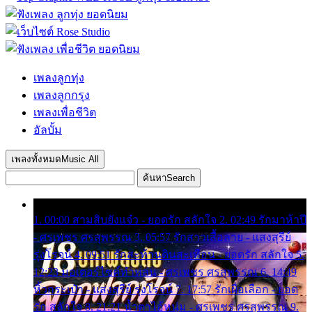
เพลงลูกทุ่ง
เพลงลูกกรุง
เพลงเพื่อชีวิต
อัลบั้ม
เพลงทั้งหมด
Music All
ค้นหา
Search
1. 00:00 สามสิบยังแจ๋ว - ยอดรัก สลักใจ 2. 02:49 รักมาห้าปี
- ศรเพชร ศรสุพรรณ 3. 05:57 รักสาวเสื้อลาย - แสงสุรีย์
รุ่งโรจน์ 4. 09:51 รักสะท้านดินสะเทือน - ยอดรัก สลักใจ 5.
12:23 มอเตอร์ไซค์ทำหล่น - ศรเพชร ศรสุพรรณ 6. 14:49
หิ้วกระเป๋า - แสงสุรีย์ รุ่งโรจน์ 7. 17:57 รักเผื่อเลือก - ยอด
รัก สลักใจ 8. 21:21 น้ำตาไอ้หนุ่ม - ศรเพชร ศรสุพรรณ 9.