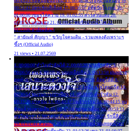
00:45:25 รอหน่อยน้องติ๋ม 15. 00:48:56 เรือล่มในหนอง 16.
00:51:43 บัตรเชิญสีเลือด 17. 00:56:07 อดีตรักโรงทอ 18.
01:00:00 เขมรไล่ควาย 19. 01:02:55 สาวสวนแตง 20.
01:05:51 แอบมอง 21. 01:09:27 พบรักปากน้ำโพ 22.
01:13:06 สายัณห์เมา
" สายัณห์ สัญญา " ขวัญใจคนเดิม - รวมเพลงดังเพราะๆ
ซึ้งๆ (Official Audio)
21 views • 21.07.2569
1. 00:00:00 ทำไมทำฉันได้ 2. 00:03:20 นางฟ้าสลัม 3.
00:06:50 คน 4. 00:10:36 บุญเหลือเกิน 5. 00:13:58 ฝนหยาด
สุดท้าย 6. 00:17:30 ยาใจยาจก 7. 00:20:30 คิดดูให้ดี 8.
00:24:21 ลบรอยแผลรัก 9. 00:27:35 เหมือนใจโดนกรีด 10.
00:30:54 ขบวนการเปาเปียว 11. 00:34:05 คำรำพัน 12.
00:37:20 ปาหนัน 13. 00:40:37 ใจเจ้ากรรม 14. 00:44:15 จูบ
ฉันแล้วจงตายเสีย 15. 00:47:24 ขอสูมาเต๊อะ 16. 00:51:11
คนใจมาร 17. 00:54:50 คืนทรมาน 18. 00:58:25 รักนี้สีดำ
19. 01:01:44 ส่วนเกิน 20. 01:05:42 หยาดน้ำฝนหยดน้ำตา
21. 01:09:13 เหลือเพียงฝัน 22. 01:13:26 เขา 23. 01:16:37