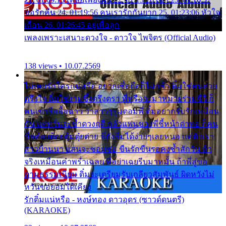
ขอรักคืน 24. 01:19:56 คนเรารักกันยาก 25. 01:23:06 หัวใจ
เถื่อน 26. 01:26:45 อยู่เพื่อลูก
เพลงเพราะเสนาะดวงใจ - ดาวใจ ไพจิตร (Official Audio)
138 views • 10.07.2569
ไม่เคยรักใครแน่หรือ อยากเชื่อถือก็ไม่กล้า ติ๋มใช่คนสวย
ตรึงใจ ติ๋มใช่งามซึ้งตรึงตรา พี่หรือจะมาหมายร่วมชีวี ก็
คนเขาลืออื้อฉาว ว่าสาวๆรุมตอมพี่ ติ๋มอยากรับรักเหมือน
กัน แต่หวั่นจะช้ำดวงฤดี กลัวแฟนของพี่ชี้หน้าด่าทอ ก็คน
ชื่อต๋อยต้อยตุ้มตุ๋ยต่าย พี่ยังลืมได้ง่ายๆเลยหนอ แค่ตัวเรา
สาวบ้านนา แสนจะซอมซ่อ ขืนรักขืนรอคงช้ำสักวัน ถ้า
จริงเหมือนคำพร่ำเฉลย พี่อย่าเฉยรีบมาหมั้น ถ้าพี่สู่ขอ
ตามธรรมเนียม ติ๋มจะเตรียมรับเกลียวสัมพันธ์ ผิดหวังไม่
หวั่นขอยอมได้เคียง
รักติ๋มแน่หรือ - หงษ์ทอง ดาวอุดร (ซาวด์ดนตรี)
(KARAOKE)