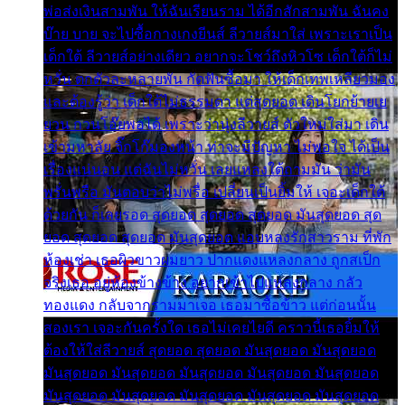
พ่อส่งเงินสามพัน ให้ฉันเรียนราม ได้อีกสักสามพัน ฉันคง
บ๊าย บาย จะไปซื้อกางเกงยีนส์ ลีวายส์มาใส่ เพราะเราเป็น
เด็กใต้ ลีวายส์อย่างเดียว อยากจะโชว์ถึงหิวโซ เด็กใต้ก็ไม่
หวั่น ตกตัวละหลายพัน กัดฟันซื้อมา ให้เด็กเทพเหลียวมอง
และต้องรู้ว่า เด็กใต้ไม่ธรรมดา แต่สุดยอด เดินโยกย้ายเย
ยวน กวนโอ๊ยพอได้ เพราะว่านุ่งลีวายส์ ตัวใหม่ใส่มา เดิน
เข้ามหาลัย จิ๊กโก๊มองหน้า ท่าจะมีปัญหา ไม่พอใจ ได้เป็น
เรื่องแน่นอน แต่ฉันไม่หวั่น เลยแหลงใต้ถามมัน ว่ามัน
พรั่นพรือ มันตอบว่าไม่พรื่อ เปลี่ยนเป็นยิ้มให้ เจอะเด็กใต้
ด้วยกัน ก็เลยรอด สุดยอด สุดยอด สุดยอด มันสุดยอด สุด
ยอด สุดยอด สุดยอด มันสุดยอด แอบหลงรักสาวราม ที่พัก
ห้องเช่า เธอผิวขาวผมยาว ปากแดงแหลงกลาง ถูกสเป็ก
จริงเธอ อยู่ห้องข้างข้าง อยากเข้าไปแหลงกลาง กลัว
ทองแดง กลับจากรามมาเจอ เธอมาซื้อข้าว แต่ก่อนนั้น
สองเรา เจอะกันครั้งใด เธอไม่เคยไยดี คราวนี้เธอยิ้มให้
ต้องให้ใส่ลีวายส์ สุดยอด สุดยอด มันสุดยอด มันสุดยอด
มันสุดยอด มันสุดยอด มันสุดยอด มันสุดยอด มันสุดยอด
มันสุดยอด มันสุดยอด มันสุดยอด มันสุดยอด มันสุดยอด