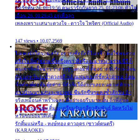
ขอรักคืน 24. 01:19:56 คนเรารักกันยาก 25. 01:23:06 หัวใจ
เถื่อน 26. 01:26:45 อยู่เพื่อลูก
เพลงเพราะเสนาะดวงใจ - ดาวใจ ไพจิตร (Official Audio)
147 views • 10.07.2569
ไม่เคยรักใครแน่หรือ อยากเชื่อถือก็ไม่กล้า ติ๋มใช่คนสวย
ตรึงใจ ติ๋มใช่งามซึ้งตรึงตรา พี่หรือจะมาหมายร่วมชีวี ก็
คนเขาลืออื้อฉาว ว่าสาวๆรุมตอมพี่ ติ๋มอยากรับรักเหมือน
กัน แต่หวั่นจะช้ำดวงฤดี กลัวแฟนของพี่ชี้หน้าด่าทอ ก็คน
ชื่อต๋อยต้อยตุ้มตุ๋ยต่าย พี่ยังลืมได้ง่ายๆเลยหนอ แค่ตัวเรา
สาวบ้านนา แสนจะซอมซ่อ ขืนรักขืนรอคงช้ำสักวัน ถ้า
จริงเหมือนคำพร่ำเฉลย พี่อย่าเฉยรีบมาหมั้น ถ้าพี่สู่ขอ
ตามธรรมเนียม ติ๋มจะเตรียมรับเกลียวสัมพันธ์ ผิดหวังไม่
หวั่นขอยอมได้เคียง
รักติ๋มแน่หรือ - หงษ์ทอง ดาวอุดร (ซาวด์ดนตรี)
(KARAOKE)