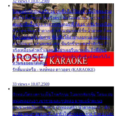
32 views • 10.07.2569
ไม่เคยรักใครแน่หรือ อยากเชื่อถือก็ไม่กล้า ติ๋มใช่คนสวย
ตรึงใจ ติ๋มใช่งามซึ้งตรึงตรา พี่หรือจะมาหมายร่วมชีวี ก็
คนเขาลืออื้อฉาว ว่าสาวๆรุมตอมพี่ ติ๋มอยากรับรักเหมือน
กัน แต่หวั่นจะช้ำดวงฤดี กลัวแฟนของพี่ชี้หน้าด่าทอ ก็คน
ชื่อต๋อยต้อยตุ้มตุ๋ยต่าย พี่ยังลืมได้ง่ายๆเลยหนอ แค่ตัวเรา
สาวบ้านนา แสนจะซอมซ่อ ขืนรักขืนรอคงช้ำสักวัน ถ้า
จริงเหมือนคำพร่ำเฉลย พี่อย่าเฉยรีบมาหมั้น ถ้าพี่สู่ขอ
ตามธรรมเนียม ติ๋มจะเตรียมรับเกลียวสัมพันธ์ ผิดหวังไม่
หวั่นขอยอมได้เคียง
รักติ๋มแน่หรือ - หงษ์ทอง ดาวอุดร (KARAOKE)
33 views • 10.07.2569
บัวทองโศก เพราะเป็นโรครักรุม ในอกกลัดกลุ้ม โดนแฟน
หนุ่มหลอกเอา เขารวย และรูปหล่อ มาพะเน้าพะนอ
ออเซาะจนใจเบา สงสาร บัวทองเศร้า น้ำตาคลอเบ้า เฝ้า
อาลัย หนุ่มรูปหล่อหนีไกล หัวใจบัวทองระรวย บัวทองโศก