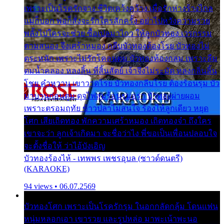
เพราะเป็นโรครักจาง ชีวิตเคว้งคว้าง เมื่อรักห่างร้างไกล
แม่ก็บอก พ่อก็สั่งจะรักใครสักครั้ง อย่าไปหวังความรวย
พลั้งไปใครจะช่วย ซื้อเปลมาไกว ให้ลูกบัวทอง เวรกรรม
ตามสนอง จึงเศร้าหมอง กลีบบัวทองต้องโรย บัวทองไม่
ตระหนัก เพราะไม่รักโคลนตม บัวทองท้องกลม เพราะลืม
ตมน้ำคลอง หลงลิ้น ที่สิ้นสัตย์ เจ้าจึงไม่ระมัด หลงกลิ่นลิ้น
โชย คำหวาน เขาวาดโรย บัวทองกลีบโรย ต้องร้อนรุม บัว
มาบานก่อนตูม ดุจไฟสุมร้อนรุมอุรา บัวทองผ่ายผอม
เพราะตรอมฤทัย ข้าวปลาไม่สนใจ ร้องไห้ลูกเดียว หยุด
โศก เสียเถิดทอง พักความเศร้าหมอง เถิดทองจ๋า ถึงใคร
เขาจะว่า ลูกเจ้าเกิดมา จะชื่อว่าไง พี่ขอเป็นเพื่อนปลอบใจ
จะตั้งชื่อให้ ว่าไอ้บังเอิญ
บัวทองร้องไห้ - เทพพร เพชรอุบล (ซาวด์ดนตรี)
(KARAOKE)
94 views • 06.07.2569
บัวทองโศก เพราะเป็นโรครักรุม ในอกกลัดกลุ้ม โดนแฟน
หนุ่มหลอกเอา เขารวย และรูปหล่อ มาพะเน้าพะนอ