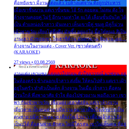
คือหยังเขา มีงานแต่งแล้ว ไปล้างแต่จาน ดั่งถูกประหาร
เมื่อเขาชื่นบาน แต่เราขื่นขม โอ้ รัก ลอยลม ไม่สม ดัง ใจ
ล้างจานคอยคู่ ไม่รู้ อีกนานเท่าใด จะได้ เลื่อนขั้นบันได ได้
เป็น ตำแหน่งเจ้าสาว มันเหงา เห็นเขามีคู่ ซมดู มีคู่ก็ม่วน
เข้าพาขวัญ เสียงโห่ตึงตึง มันซึ้ง อยู่แก่ใจ มื้อใด๋หนอ สิเป็น
งานเฮา มัวซอยเขา ใจเฮาซิด้าน มันทรมาน จับจาน เอย…
ล้างจานในงานแต่ง - Cover Ver. (ซาวด์ดนตรี)
(KARAOKE)
27 views • 03.08.2569
งานแต่ง เขาแซง แย่งเอาไปก่อน หัวใจอาวรณ์ มาซ่อน อยู่
ในห้องครัว ข้างนอกเจ้าสาว ส่งยิ้ม ให้คนไปทั่ว แต่เรา เฝ้า
อยู่ในครัว ทำตัวเป็นเด็ก ล้างจาน ในเมื่อ เจ้าสาว คือคน
บ้านใกล้ พึ่งพาอาศัย จำใจ ต้องไปช่วยงาน พอถึงเวลา เขา
พา กันเข้าพาขวัญ เพื่อนฝูง เฮฮาดังลั่น แต่เราล้างจาน
เดียวดาย เป็นคนพ่าย บ่มีความหมาย เคียงใจเจ้าบ่าว เป็น
คนพ่าย บ่มีความหมาย เคียงใจเจ้าบ่าว เพื่อนเจ้าสาว ยัง
เป็นบ่ได้ คือคนพ่าย ฮักคน ไม่มีใครสน เขาไม่เห็นคน ที่อยู่