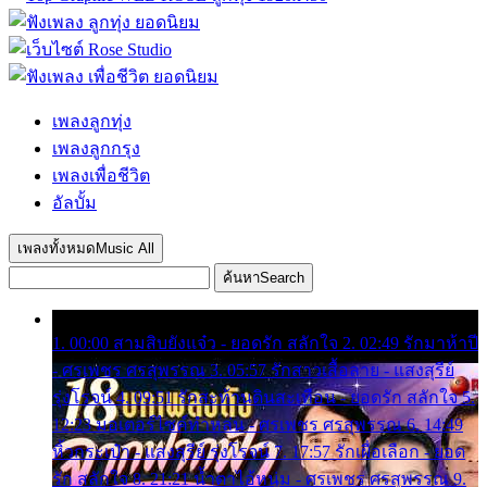
เพลงลูกทุ่ง
เพลงลูกกรุง
เพลงเพื่อชีวิต
อัลบั้ม
เพลงทั้งหมด
Music All
ค้นหา
Search
1. 00:00 สามสิบยังแจ๋ว - ยอดรัก สลักใจ 2. 02:49 รักมาห้าปี
- ศรเพชร ศรสุพรรณ 3. 05:57 รักสาวเสื้อลาย - แสงสุรีย์
รุ่งโรจน์ 4. 09:51 รักสะท้านดินสะเทือน - ยอดรัก สลักใจ 5.
12:23 มอเตอร์ไซค์ทำหล่น - ศรเพชร ศรสุพรรณ 6. 14:49
หิ้วกระเป๋า - แสงสุรีย์ รุ่งโรจน์ 7. 17:57 รักเผื่อเลือก - ยอด
รัก สลักใจ 8. 21:21 น้ำตาไอ้หนุ่ม - ศรเพชร ศรสุพรรณ 9.