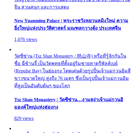
จีน สวนสนุก และการแสดง
New Yuanming Palace | พระราชวังหยวนหมิงใหม่ ความ
ยิ่งใหญ่แห่งประวัติศาสตร์ มณฑลกวางตุ้ง ประเทศจีน
1,076 views
วัดซีซ่าน (Tsz Shan Monastery / 慈山寺) หรือที่รู้จักกันใน
ชื่อ ฉี่ซ้านจี๋ เป็นวัดพุทธที่ตั้งอยู่ริมชายหาดรีพัลส์เบย์
(Repulse Bay) ในฮ่องกง โดดเด่นด้วยรูปปั้นเจ้าแม่กวนอิมสี
ขาวขนาดใหญ่ สูงถึง 76 เมตร ซึ่งเป็นรูปปั้นเจ้าแม่กวนอิม
ที่สูงเป็นอันดับต้นๆ ของโลก
Tsz Shan Monastery | วัดซีซ่าน…งามสง่าเจ้าแม่กวนอิ
มองค์ใหญ่แห่งฮ่องกง
829 views