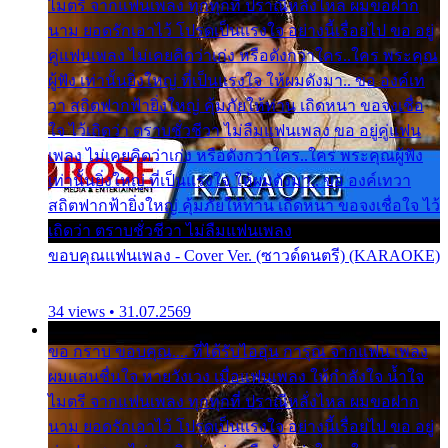
ไมตรี จากแฟนเพลง ทุกทุกที่ ปราณีหลั่งไหล ผมขอฝาก
นาม ยอดรักเอาไว้ โปรดเป็นแรงใจ อย่างนี้เรื่อยไป ขอ อยู่
คู่แฟนเพลง ไม่เคยคิดว่าเก่ง หรือดังกว่าใคร..ใคร พระคุณ
ผู้ฟัง เท่านั้นยิ่งใหญ่ ที่เป็นแรงใจ ให้ผมดังมา.. ขอ องค์เท
วา สถิตฟากฟ้ายิ่งใหญ่ คุ้มภัยให้ท่าน เถิดหนา ขอจงเชื่อ
ใจ ไว้เถิดว่า ตราบชั่วชีวา ไม่ลืมแฟนเพลง ขอ อยู่คู่แฟน
เพลง ไม่เคยคิดว่าเก่ง หรือดังกว่าใคร..ใคร พระคุณผู้ฟัง
เท่านั้นยิ่งใหญ่ ที่เป็นแรงใจ ให้ผมดังมา.. ขอ องค์เทวา
สถิตฟากฟ้ายิ่งใหญ่ คุ้มภัยให้ท่าน เถิดหนา ขอจงเชื่อใจ ไว้
เถิดว่า ตราบชั่วชีวา ไม่ลืมแฟนเพลง
ขอบคุณแฟนเพลง - Cover Ver. (ซาวด์ดนตรี) (KARAOKE)
34 views • 31.07.2569
ขอ กราบ ขอบคุณ.... ที่ได้รับไออุ่น การุณ จากแฟน เพลง
ผมแสนชื่นใจ หายวังเวง เมื่อแฟนเพลง ให้กำลังใจ น้ำใจ
ไมตรี จากแฟนเพลง ทุกทุกที่ ปราณีหลั่งไหล ผมขอฝาก
นาม ยอดรักเอาไว้ โปรดเป็นแรงใจ อย่างนี้เรื่อยไป ขอ อยู่