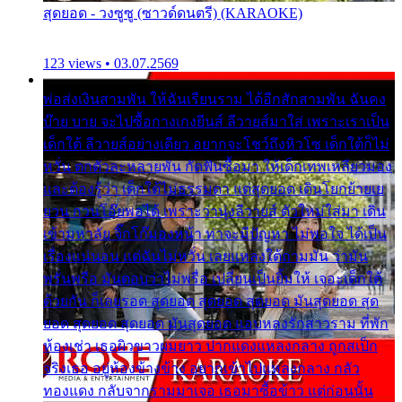
สุดยอด - วงซูซู (ซาวด์ดนตรี) (KARAOKE)
123 views • 03.07.2569
พ่อส่งเงินสามพัน ให้ฉันเรียนราม ได้อีกสักสามพัน ฉันคง
บ๊าย บาย จะไปซื้อกางเกงยีนส์ ลีวายส์มาใส่ เพราะเราเป็น
เด็กใต้ ลีวายส์อย่างเดียว อยากจะโชว์ถึงหิวโซ เด็กใต้ก็ไม่
หวั่น ตกตัวละหลายพัน กัดฟันซื้อมา ให้เด็กเทพเหลียวมอง
และต้องรู้ว่า เด็กใต้ไม่ธรรมดา แต่สุดยอด เดินโยกย้ายเย
ยวน กวนโอ๊ยพอได้ เพราะว่านุ่งลีวายส์ ตัวใหม่ใส่มา เดิน
เข้ามหาลัย จิ๊กโก๊มองหน้า ท่าจะมีปัญหา ไม่พอใจ ได้เป็น
เรื่องแน่นอน แต่ฉันไม่หวั่น เลยแหลงใต้ถามมัน ว่ามัน
พรั่นพรือ มันตอบว่าไม่พรื่อ เปลี่ยนเป็นยิ้มให้ เจอะเด็กใต้
ด้วยกัน ก็เลยรอด สุดยอด สุดยอด สุดยอด มันสุดยอด สุด
ยอด สุดยอด สุดยอด มันสุดยอด แอบหลงรักสาวราม ที่พัก
ห้องเช่า เธอผิวขาวผมยาว ปากแดงแหลงกลาง ถูกสเป็ก
จริงเธอ อยู่ห้องข้างข้าง อยากเข้าไปแหลงกลาง กลัว
ทองแดง กลับจากรามมาเจอ เธอมาซื้อข้าว แต่ก่อนนั้น