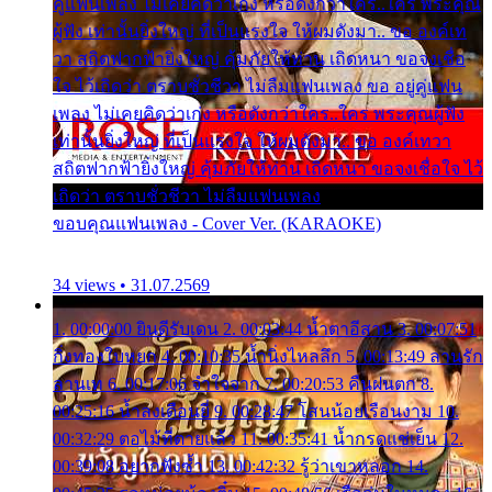
คู่แฟนเพลง ไม่เคยคิดว่าเก่ง หรือดังกว่าใคร..ใคร พระคุณ
ผู้ฟัง เท่านั้นยิ่งใหญ่ ที่เป็นแรงใจ ให้ผมดังมา.. ขอ องค์เท
วา สถิตฟากฟ้ายิ่งใหญ่ คุ้มภัยให้ท่าน เถิดหนา ขอจงเชื่อ
ใจ ไว้เถิดว่า ตราบชั่วชีวา ไม่ลืมแฟนเพลง ขอ อยู่คู่แฟน
เพลง ไม่เคยคิดว่าเก่ง หรือดังกว่าใคร..ใคร พระคุณผู้ฟัง
เท่านั้นยิ่งใหญ่ ที่เป็นแรงใจ ให้ผมดังมา.. ขอ องค์เทวา
สถิตฟากฟ้ายิ่งใหญ่ คุ้มภัยให้ท่าน เถิดหนา ขอจงเชื่อใจ ไว้
เถิดว่า ตราบชั่วชีวา ไม่ลืมแฟนเพลง
ขอบคุณแฟนเพลง - Cover Ver. (KARAOKE)
34 views • 31.07.2569
1. 00:00:00 ยินดีรับเดน 2. 00:03:44 น้ำตาอีสาน 3. 00:07:51
กิ่งทองใบหยก 4. 00:10:35 น้ำนิ่งไหลลึก 5. 00:13:49 ลานรัก
ลานเท 6. 00:17:06 จำใจจาก 7. 00:20:53 คืนฝนตก 8.
00:25:16 น้ำลงเดือนยี่ 9. 00:28:47 โสนน้อยเรือนงาม 10.
00:32:29 ตอไม้ที่ตายแล้ว 11. 00:35:41 น้ำกรดแช่เย็น 12.
00:39:08 อยากฟังซ้ำ 13. 00:42:32 รู้ว่าเขาหลอก 14.