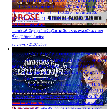
00:45:25 รอหน่อยน้องติ๋ม 15. 00:48:56 เรือล่มในหนอง 16.
00:51:43 บัตรเชิญสีเลือด 17. 00:56:07 อดีตรักโรงทอ 18.
01:00:00 เขมรไล่ควาย 19. 01:02:55 สาวสวนแตง 20.
01:05:51 แอบมอง 21. 01:09:27 พบรักปากน้ำโพ 22.
01:13:06 สายัณห์เมา
" สายัณห์ สัญญา " ขวัญใจคนเดิม - รวมเพลงดังเพราะๆ
ซึ้งๆ (Official Audio)
32 views • 21.07.2569
1. 00:00:00 ทำไมทำฉันได้ 2. 00:03:20 นางฟ้าสลัม 3.
00:06:50 คน 4. 00:10:36 บุญเหลือเกิน 5. 00:13:58 ฝนหยาด
สุดท้าย 6. 00:17:30 ยาใจยาจก 7. 00:20:30 คิดดูให้ดี 8.
00:24:21 ลบรอยแผลรัก 9. 00:27:35 เหมือนใจโดนกรีด 10.
00:30:54 ขบวนการเปาเปียว 11. 00:34:05 คำรำพัน 12.
00:37:20 ปาหนัน 13. 00:40:37 ใจเจ้ากรรม 14. 00:44:15 จูบ
ฉันแล้วจงตายเสีย 15. 00:47:24 ขอสูมาเต๊อะ 16. 00:51:11
คนใจมาร 17. 00:54:50 คืนทรมาน 18. 00:58:25 รักนี้สีดำ
19. 01:01:44 ส่วนเกิน 20. 01:05:42 หยาดน้ำฝนหยดน้ำตา
21. 01:09:13 เหลือเพียงฝัน 22. 01:13:26 เขา 23. 01:16:37