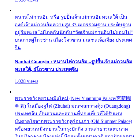
หนานไห่กวนอิม หรือ รูปปั้นเจ้าแม่กวนอิมทะเลใต้ เป็น
องค์เจ้าแม่กวนอิมความสูง 33 เมตรรวมฐาน ประดิษฐาน
อยู่ริมทะเล ไม่ไกลกันนักกับ “วัดเจ้าแม่กวนอิมไม่ยอมไป”
บนเกาะผู่โถวซาน เมืองโจวซาน มณฑลเจ้อเจียง ประเทศ
จีน
Nanhai Guanyin : หนานไห่กวนอิม...รูปปั้นเจ้าแม่กวนอิม
ทะเลใต้, ผู่โถวซาน ประเทศจีน
1,028 views
พระราชวังหยวนหมิงใหม่ (New Yuanming Palace/宮新園
明園) ในเมืองจูไห่ (Zhuhai) มณฑลกวางตุ้ง (Quangdong)
ประเทศจีน เป็นสวนและสถานที่ท่องเที่ยวที่ได้รับแรง
บันดาลใจจากพระราชวังฤดูร้อนเก่า (Old Summer Palace)
หรือหยวนหมิงหยวนในกรุงปักกิ่ง สวนสาธารณะขนาด
ใหญ่ใจกลางเมืองแห่งนี้มีครบทั้งธรรมชาติ สถาปัตยกรรม