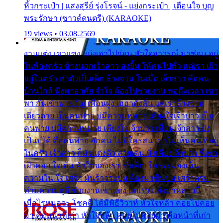
หิ้วกระเป๋า | แสงสุรีย์ รุ่งโรจน์ - แย่งกระเป๋า | เตือนใจ บุญ
พระรักษา (ซาวด์ดนตรี) (KARAOKE)
19 views • 03.08.2569
งานแต่ง เขาแซง แย่งเอาไปก่อน หัวใจอาวรณ์ มาซ่อน อยู่
ในห้องครัว ข้างนอกเจ้าสาว ส่งยิ้ม ให้คนไปทั่ว แต่เรา เฝ้า
อยู่ในครัว ทำตัวเป็นเด็ก ล้างจาน ในเมื่อ เจ้าสาว คือคน
บ้านใกล้ พึ่งพาอาศัย จำใจ ต้องไปช่วยงาน พอถึงเวลา เขา
พา กันเข้าพาขวัญ เพื่อนฝูง เฮฮาดังลั่น แต่เราล้างจาน
เดียวดาย เป็นคนพ่าย บ่มีความหมาย เคียงใจเจ้าบ่าว เป็น
คนพ่าย บ่มีความหมาย เคียงใจเจ้าบ่าว เพื่อนเจ้าสาว ยัง
เป็นบ่ได้ คือคนพ่าย ฮักคน ไม่มีใครสน เขาไม่เห็นคน ที่อยู่
ในครัว เจ้าสาว ก็มัวแต่งตัว สวยเด่น นั่งเคียงเจ้าบ่าว ที่เขา
เฝ้าคอย ใจเต้น หัวใจของเรา ลำเค็ญ ใครจะมองเห็น
ความใน ใจ เศร้า มันร้าวระบม ต้องมาขื่นขม เศร้าตรม
ท่ามความสุขี ช่วยงานเขาแต่ง แต่เรา แล้งมาหลายปี
เมื่อไรหนอจะ โชคดี ได้มีพิธีวิวาห์ หัวใจหล้า คอยไปคอย
มา คือหน้าที่เก่า หัวใจหล้า คอยไปคอยมา คือหน้าที่เก่า