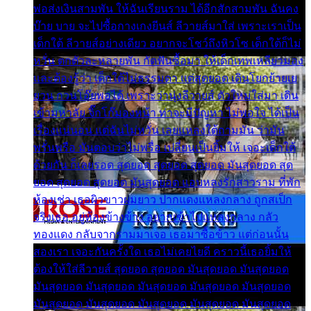
พ่อส่งเงินสามพัน ให้ฉันเรียนราม ได้อีกสักสามพัน ฉันคง
บ๊าย บาย จะไปซื้อกางเกงยีนส์ ลีวายส์มาใส่ เพราะเราเป็น
เด็กใต้ ลีวายส์อย่างเดียว อยากจะโชว์ถึงหิวโซ เด็กใต้ก็ไม่
หวั่น ตกตัวละหลายพัน กัดฟันซื้อมา ให้เด็กเทพเหลียวมอง
และต้องรู้ว่า เด็กใต้ไม่ธรรมดา แต่สุดยอด เดินโยกย้ายเย
ยวน กวนโอ๊ยพอได้ เพราะว่านุ่งลีวายส์ ตัวใหม่ใส่มา เดิน
เข้ามหาลัย จิ๊กโก๊มองหน้า ท่าจะมีปัญหา ไม่พอใจ ได้เป็น
เรื่องแน่นอน แต่ฉันไม่หวั่น เลยแหลงใต้ถามมัน ว่ามัน
พรั่นพรือ มันตอบว่าไม่พรื่อ เปลี่ยนเป็นยิ้มให้ เจอะเด็กใต้
ด้วยกัน ก็เลยรอด สุดยอด สุดยอด สุดยอด มันสุดยอด สุด
ยอด สุดยอด สุดยอด มันสุดยอด แอบหลงรักสาวราม ที่พัก
ห้องเช่า เธอผิวขาวผมยาว ปากแดงแหลงกลาง ถูกสเป็ก
จริงเธอ อยู่ห้องข้างข้าง อยากเข้าไปแหลงกลาง กลัว
ทองแดง กลับจากรามมาเจอ เธอมาซื้อข้าว แต่ก่อนนั้น
สองเรา เจอะกันครั้งใด เธอไม่เคยไยดี คราวนี้เธอยิ้มให้
ต้องให้ใส่ลีวายส์ สุดยอด สุดยอด มันสุดยอด มันสุดยอด
มันสุดยอด มันสุดยอด มันสุดยอด มันสุดยอด มันสุดยอด
มันสุดยอด มันสุดยอด มันสุดยอด มันสุดยอด มันสุดยอด