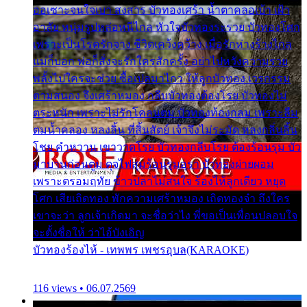
ออเซาะจนใจเบา สงสาร บัวทองเศร้า น้ำตาคลอเบ้า เฝ้า
อาลัย หนุ่มรูปหล่อหนีไกล หัวใจบัวทองระรวย บัวทองโศก
เพราะเป็นโรครักจาง ชีวิตเคว้งคว้าง เมื่อรักห่างร้างไกล
แม่ก็บอก พ่อก็สั่งจะรักใครสักครั้ง อย่าไปหวังความรวย
พลั้งไปใครจะช่วย ซื้อเปลมาไกว ให้ลูกบัวทอง เวรกรรม
ตามสนอง จึงเศร้าหมอง กลีบบัวทองต้องโรย บัวทองไม่
ตระหนัก เพราะไม่รักโคลนตม บัวทองท้องกลม เพราะลืม
ตมน้ำคลอง หลงลิ้น ที่สิ้นสัตย์ เจ้าจึงไม่ระมัด หลงกลิ่นลิ้น
โชย คำหวาน เขาวาดโรย บัวทองกลีบโรย ต้องร้อนรุม บัว
มาบานก่อนตูม ดุจไฟสุมร้อนรุมอุรา บัวทองผ่ายผอม
เพราะตรอมฤทัย ข้าวปลาไม่สนใจ ร้องไห้ลูกเดียว หยุด
โศก เสียเถิดทอง พักความเศร้าหมอง เถิดทองจ๋า ถึงใคร
เขาจะว่า ลูกเจ้าเกิดมา จะชื่อว่าไง พี่ขอเป็นเพื่อนปลอบใจ
จะตั้งชื่อให้ ว่าไอ้บังเอิญ
บัวทองร้องไห้ - เทพพร เพชรอุบล(KARAOKE)
116 views • 06.07.2569