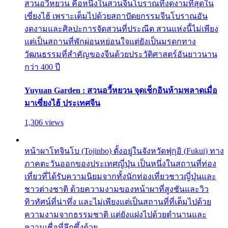
สวนอวี้หยวน คือหนึ่งในสวนจีนโบราณที่งดงามที่สุดใน
เซี่ยงไฮ้ เพราะเต็มไปด้วยสถาปัตยกรรมจีนโบราณอัน
งดงามและศิลปะการจัดสวนที่ประณีต สวนแห่งนี้ไม่เพียง
แต่เป็นสถานที่พักผ่อนหย่อนใจแต่ยังเป็นมรดกทาง
วัฒนธรรมที่สำคัญของจีนด้วยประวัติศาสตร์อันยาวนาน
กว่า 400 ปี
Yuyuan Garden : สวนอวี้หยวน จุดเช็กอินห้ามพลาดเมื่อ
มาเซี่ยงไฮ้ ประเทศจีน
1,306 views
หน้าผาโทจินโบ (Tojinbo) ตั้งอยู่ในจังหวัดฟุกุอิ (Fukui) ทาง
ภาคตะวันออกของประเทศญี่ปุ่น เป็นหนึ่งในสถานที่ท่อง
เที่ยวที่ได้รับความนิยมจากทั้งนักท่องเที่ยวชาวญี่ปุ่นและ
ชาวต่างชาติ ด้วยความงามของหน้าผาที่สูงชันและวิว
ทิวทัศน์ที่น่าทึ่ง และไม่เพียงแต่เป็นสถานที่ที่เต็มไปด้วย
ความงามจากธรรมชาติ แต่ยังแฝงไปด้วยตำนานและ
ความเชื่อที่ลึกซึ้งด้วย