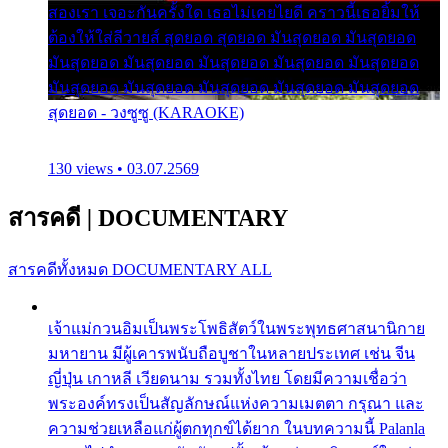
สองเรา เจอะกันครั้งใด เธอไม่เคยไยดี คราวนี้เธอยิ้มให้
ต้องให้ใส่ลีวายส์ สุดยอด สุดยอด มันสุดยอด มันสุดยอด
มันสุดยอด มันสุดยอด มันสุดยอด มันสุดยอด มันสุดยอด
มันสุดยอด มันสุดยอด มันสุดยอด มันสุดยอด มันสุดยอด
สุดยอด - วงซูซู (KARAOKE)
130 views • 03.07.2569
สารคดี
|
DOCUMENTARY
สารคดีทั้งหมด
DOCUMENTARY ALL
เจ้าแม่กวนอิมเป็นพระโพธิสัตว์ในพระพุทธศาสนานิกาย
มหายาน มีผู้เคารพนับถือบูชาในหลายประเทศ เช่น จีน
ญี่ปุ่น เกาหลี เวียดนาม รวมทั้งไทย โดยมีความเชื่อว่า
พระองค์ทรงเป็นสัญลักษณ์แห่งความเมตตา กรุณา และ
ความช่วยเหลือแก่ผู้ตกทุกข์ได้ยาก ในบทความนี้ Palanla