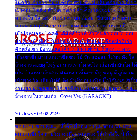
ในครัว เจ้าสาว ก็มัวแต่งตัว สวยเด่น นั่งเคียงเจ้าบ่าว ที่เขา
เฝ้าคอย ใจเต้น หัวใจของเรา ลำเค็ญ ใครจะมองเห็น
ความใน ใจ เศร้า มันร้าวระบม ต้องมาขื่นขม เศร้าตรม
ท่ามความสุขี ช่วยงานเขาแต่ง แต่เรา แล้งมาหลายปี
เมื่อไรหนอจะ โชคดี ได้มีพิธีวิวาห์ หัวใจหล้า คอยไปคอย
มา คือหน้าที่เก่า หัวใจหล้า คอยไปคอยมา คือหน้าที่เก่า
คือหยังเขา มีงานแต่งแล้ว ไปล้างแต่จาน ดั่งถูกประหาร
เมื่อเขาชื่นบาน แต่เราขื่นขม โอ้ รัก ลอยลม ไม่สม ดัง ใจ
ล้างจานคอยคู่ ไม่รู้ อีกนานเท่าใด จะได้ เลื่อนขั้นบันได ได้
เป็น ตำแหน่งเจ้าสาว มันเหงา เห็นเขามีคู่ ซมดู มีคู่ก็ม่วน
เข้าพาขวัญ เสียงโห่ตึงตึง มันซึ้ง อยู่แก่ใจ มื้อใด๋หนอ สิเป็น
งานเฮา มัวซอยเขา ใจเฮาซิด้าน มันทรมาน จับจาน เอย…
ล้างจานในงานแต่ง - Cover Ver. (KARAOKE)
30 views • 03.08.2569
ขอ กราบ ขอบคุณ.... ที่ได้รับไออุ่น การุณ จากแฟน เพลง
ผมแสนชื่นใจ หายวังเวง เมื่อแฟนเพลง ให้กำลังใจ น้ำใจ