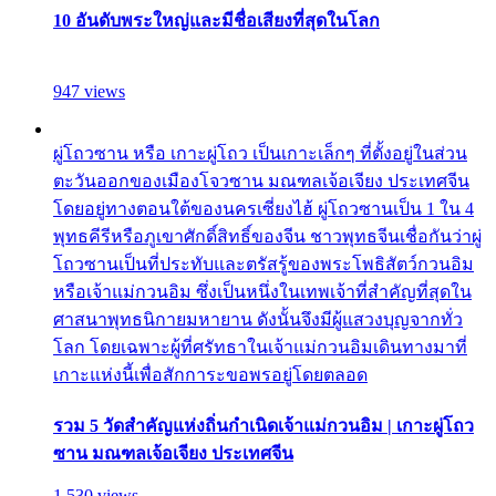
10 อันดับพระใหญ่และมีชื่อเสียงที่สุดในโลก
947 views
ผู่โถวซาน หรือ เกาะผู่โถว เป็นเกาะเล็กๆ ที่ตั้งอยู่ในส่วน
ตะวันออกของเมืองโจวซาน มณฑลเจ้อเจียง ประเทศจีน
โดยอยู่ทางตอนใต้ของนครเซี่ยงไฮ้ ผู่โถวซานเป็น 1 ใน 4
พุทธคีรีหรือภูเขาศักดิ์สิทธิ์ของจีน ชาวพุทธจีนเชื่อกันว่าผู่
โถวซานเป็นที่ประทับและตรัสรู้ของพระโพธิสัตว์กวนอิม
หรือเจ้าแม่กวนอิม ซึ่งเป็นหนึ่งในเทพเจ้าที่สำคัญที่สุดใน
ศาสนาพุทธนิกายมหายาน ดังนั้นจึงมีผู้แสวงบุญจากทั่ว
โลก โดยเฉพาะผู้ที่ศรัทธาในเจ้าแม่กวนอิมเดินทางมาที่
เกาะแห่งนี้เพื่อสักการะขอพรอยู่โดยตลอด
รวม 5 วัดสำคัญแห่งถิ่นกำเนิดเจ้าแม่กวนอิม | เกาะผู่โถว
ซาน มณฑลเจ้อเจียง ประเทศจีน
1,530 views