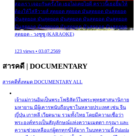
สองเรา เจอะกันครั้งใด เธอไม่เคยไยดี คราวนี้เธอยิ้มให้
ต้องให้ใส่ลีวายส์ สุดยอด สุดยอด มันสุดยอด มันสุดยอด
มันสุดยอด มันสุดยอด มันสุดยอด มันสุดยอด มันสุดยอด
มันสุดยอด มันสุดยอด มันสุดยอด มันสุดยอด มันสุดยอด
สุดยอด - วงซูซู (KARAOKE)
123 views • 03.07.2569
สารคดี
|
DOCUMENTARY
สารคดีทั้งหมด
DOCUMENTARY ALL
เจ้าแม่กวนอิมเป็นพระโพธิสัตว์ในพระพุทธศาสนานิกาย
มหายาน มีผู้เคารพนับถือบูชาในหลายประเทศ เช่น จีน
ญี่ปุ่น เกาหลี เวียดนาม รวมทั้งไทย โดยมีความเชื่อว่า
พระองค์ทรงเป็นสัญลักษณ์แห่งความเมตตา กรุณา และ
ความช่วยเหลือแก่ผู้ตกทุกข์ได้ยาก ในบทความนี้ Palanla