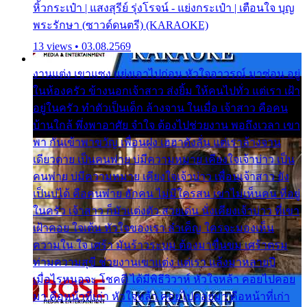
หิ้วกระเป๋า | แสงสุรีย์ รุ่งโรจน์ - แย่งกระเป๋า | เตือนใจ บุญ
พระรักษา (ซาวด์ดนตรี) (KARAOKE)
13 views • 03.08.2569
งานแต่ง เขาแซง แย่งเอาไปก่อน หัวใจอาวรณ์ มาซ่อน อยู่
ในห้องครัว ข้างนอกเจ้าสาว ส่งยิ้ม ให้คนไปทั่ว แต่เรา เฝ้า
อยู่ในครัว ทำตัวเป็นเด็ก ล้างจาน ในเมื่อ เจ้าสาว คือคน
บ้านใกล้ พึ่งพาอาศัย จำใจ ต้องไปช่วยงาน พอถึงเวลา เขา
พา กันเข้าพาขวัญ เพื่อนฝูง เฮฮาดังลั่น แต่เราล้างจาน
เดียวดาย เป็นคนพ่าย บ่มีความหมาย เคียงใจเจ้าบ่าว เป็น
คนพ่าย บ่มีความหมาย เคียงใจเจ้าบ่าว เพื่อนเจ้าสาว ยัง
เป็นบ่ได้ คือคนพ่าย ฮักคน ไม่มีใครสน เขาไม่เห็นคน ที่อยู่
ในครัว เจ้าสาว ก็มัวแต่งตัว สวยเด่น นั่งเคียงเจ้าบ่าว ที่เขา
เฝ้าคอย ใจเต้น หัวใจของเรา ลำเค็ญ ใครจะมองเห็น
ความใน ใจ เศร้า มันร้าวระบม ต้องมาขื่นขม เศร้าตรม
ท่ามความสุขี ช่วยงานเขาแต่ง แต่เรา แล้งมาหลายปี
เมื่อไรหนอจะ โชคดี ได้มีพิธีวิวาห์ หัวใจหล้า คอยไปคอย
มา คือหน้าที่เก่า หัวใจหล้า คอยไปคอยมา คือหน้าที่เก่า