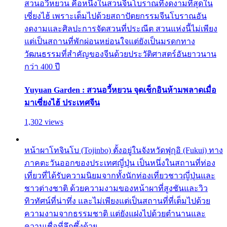
สวนอวี้หยวน คือหนึ่งในสวนจีนโบราณที่งดงามที่สุดใน
เซี่ยงไฮ้ เพราะเต็มไปด้วยสถาปัตยกรรมจีนโบราณอัน
งดงามและศิลปะการจัดสวนที่ประณีต สวนแห่งนี้ไม่เพียง
แต่เป็นสถานที่พักผ่อนหย่อนใจแต่ยังเป็นมรดกทาง
วัฒนธรรมที่สำคัญของจีนด้วยประวัติศาสตร์อันยาวนาน
กว่า 400 ปี
Yuyuan Garden : สวนอวี้หยวน จุดเช็กอินห้ามพลาดเมื่อ
มาเซี่ยงไฮ้ ประเทศจีน
1,302 views
หน้าผาโทจินโบ (Tojinbo) ตั้งอยู่ในจังหวัดฟุกุอิ (Fukui) ทาง
ภาคตะวันออกของประเทศญี่ปุ่น เป็นหนึ่งในสถานที่ท่อง
เที่ยวที่ได้รับความนิยมจากทั้งนักท่องเที่ยวชาวญี่ปุ่นและ
ชาวต่างชาติ ด้วยความงามของหน้าผาที่สูงชันและวิว
ทิวทัศน์ที่น่าทึ่ง และไม่เพียงแต่เป็นสถานที่ที่เต็มไปด้วย
ความงามจากธรรมชาติ แต่ยังแฝงไปด้วยตำนานและ
ความเชื่อที่ลึกซึ้งด้วย