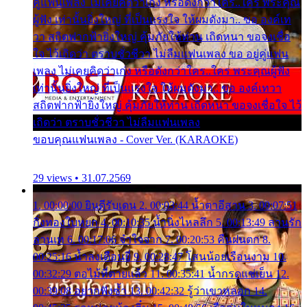
คู่แฟนเพลง ไม่เคยคิดว่าเก่ง หรือดังกว่าใคร..ใคร พระคุณ
ผู้ฟัง เท่านั้นยิ่งใหญ่ ที่เป็นแรงใจ ให้ผมดังมา.. ขอ องค์เท
วา สถิตฟากฟ้ายิ่งใหญ่ คุ้มภัยให้ท่าน เถิดหนา ขอจงเชื่อ
ใจ ไว้เถิดว่า ตราบชั่วชีวา ไม่ลืมแฟนเพลง ขอ อยู่คู่แฟน
เพลง ไม่เคยคิดว่าเก่ง หรือดังกว่าใคร..ใคร พระคุณผู้ฟัง
เท่านั้นยิ่งใหญ่ ที่เป็นแรงใจ ให้ผมดังมา.. ขอ องค์เทวา
สถิตฟากฟ้ายิ่งใหญ่ คุ้มภัยให้ท่าน เถิดหนา ขอจงเชื่อใจ ไว้
เถิดว่า ตราบชั่วชีวา ไม่ลืมแฟนเพลง
ขอบคุณแฟนเพลง - Cover Ver. (KARAOKE)
29 views • 31.07.2569
1. 00:00:00 ยินดีรับเดน 2. 00:03:44 น้ำตาอีสาน 3. 00:07:51
กิ่งทองใบหยก 4. 00:10:35 น้ำนิ่งไหลลึก 5. 00:13:49 ลานรัก
ลานเท 6. 00:17:06 จำใจจาก 7. 00:20:53 คืนฝนตก 8.
00:25:16 น้ำลงเดือนยี่ 9. 00:28:47 โสนน้อยเรือนงาม 10.
00:32:29 ตอไม้ที่ตายแล้ว 11. 00:35:41 น้ำกรดแช่เย็น 12.
00:39:08 อยากฟังซ้ำ 13. 00:42:32 รู้ว่าเขาหลอก 14.