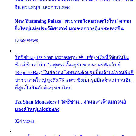
จีน สวนสนุก และการแสดง
New Yuanming Palace | พระราชวังหยวนหมิงใหม่ ความ
ยิ่งใหญ่แห่งประวัติศาสตร์ มณฑลกวางตุ้ง ประเทศจีน
1,069 views
วัดซีซ่าน (Tsz Shan Monastery / 慈山寺) หรือที่รู้จักกันใน
ชื่อ ฉี่ซ้านจี๋ เป็นวัดพุทธที่ตั้งอยู่ริมชายหาดรีพัลส์เบย์
(Repulse Bay) ในฮ่องกง โดดเด่นด้วยรูปปั้นเจ้าแม่กวนอิมสี
ขาวขนาดใหญ่ สูงถึง 76 เมตร ซึ่งเป็นรูปปั้นเจ้าแม่กวนอิม
ที่สูงเป็นอันดับต้นๆ ของโลก
Tsz Shan Monastery | วัดซีซ่าน…งามสง่าเจ้าแม่กวนอิ
มองค์ใหญ่แห่งฮ่องกง
824 views