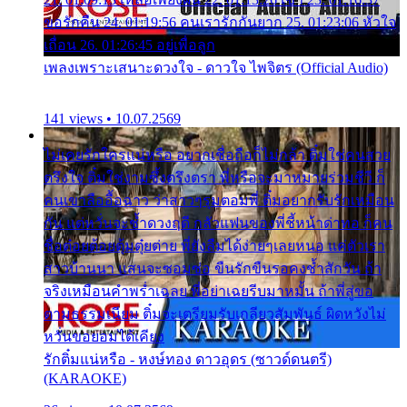
ขอรักคืน 24. 01:19:56 คนเรารักกันยาก 25. 01:23:06 หัวใจ
เถื่อน 26. 01:26:45 อยู่เพื่อลูก
เพลงเพราะเสนาะดวงใจ - ดาวใจ ไพจิตร (Official Audio)
141 views • 10.07.2569
ไม่เคยรักใครแน่หรือ อยากเชื่อถือก็ไม่กล้า ติ๋มใช่คนสวย
ตรึงใจ ติ๋มใช่งามซึ้งตรึงตรา พี่หรือจะมาหมายร่วมชีวี ก็
คนเขาลืออื้อฉาว ว่าสาวๆรุมตอมพี่ ติ๋มอยากรับรักเหมือน
กัน แต่หวั่นจะช้ำดวงฤดี กลัวแฟนของพี่ชี้หน้าด่าทอ ก็คน
ชื่อต๋อยต้อยตุ้มตุ๋ยต่าย พี่ยังลืมได้ง่ายๆเลยหนอ แค่ตัวเรา
สาวบ้านนา แสนจะซอมซ่อ ขืนรักขืนรอคงช้ำสักวัน ถ้า
จริงเหมือนคำพร่ำเฉลย พี่อย่าเฉยรีบมาหมั้น ถ้าพี่สู่ขอ
ตามธรรมเนียม ติ๋มจะเตรียมรับเกลียวสัมพันธ์ ผิดหวังไม่
หวั่นขอยอมได้เคียง
รักติ๋มแน่หรือ - หงษ์ทอง ดาวอุดร (ซาวด์ดนตรี)
(KARAOKE)