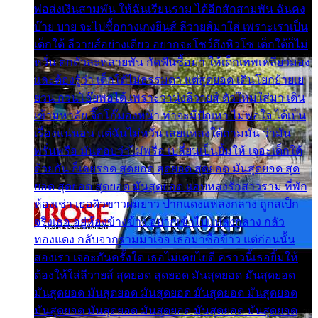
พ่อส่งเงินสามพัน ให้ฉันเรียนราม ได้อีกสักสามพัน ฉันคง
บ๊าย บาย จะไปซื้อกางเกงยีนส์ ลีวายส์มาใส่ เพราะเราเป็น
เด็กใต้ ลีวายส์อย่างเดียว อยากจะโชว์ถึงหิวโซ เด็กใต้ก็ไม่
หวั่น ตกตัวละหลายพัน กัดฟันซื้อมา ให้เด็กเทพเหลียวมอง
และต้องรู้ว่า เด็กใต้ไม่ธรรมดา แต่สุดยอด เดินโยกย้ายเย
ยวน กวนโอ๊ยพอได้ เพราะว่านุ่งลีวายส์ ตัวใหม่ใส่มา เดิน
เข้ามหาลัย จิ๊กโก๊มองหน้า ท่าจะมีปัญหา ไม่พอใจ ได้เป็น
เรื่องแน่นอน แต่ฉันไม่หวั่น เลยแหลงใต้ถามมัน ว่ามัน
พรั่นพรือ มันตอบว่าไม่พรื่อ เปลี่ยนเป็นยิ้มให้ เจอะเด็กใต้
ด้วยกัน ก็เลยรอด สุดยอด สุดยอด สุดยอด มันสุดยอด สุด
ยอด สุดยอด สุดยอด มันสุดยอด แอบหลงรักสาวราม ที่พัก
ห้องเช่า เธอผิวขาวผมยาว ปากแดงแหลงกลาง ถูกสเป็ก
จริงเธอ อยู่ห้องข้างข้าง อยากเข้าไปแหลงกลาง กลัว
ทองแดง กลับจากรามมาเจอ เธอมาซื้อข้าว แต่ก่อนนั้น
สองเรา เจอะกันครั้งใด เธอไม่เคยไยดี คราวนี้เธอยิ้มให้
ต้องให้ใส่ลีวายส์ สุดยอด สุดยอด มันสุดยอด มันสุดยอด
มันสุดยอด มันสุดยอด มันสุดยอด มันสุดยอด มันสุดยอด
มันสุดยอด มันสุดยอด มันสุดยอด มันสุดยอด มันสุดยอด