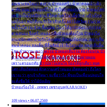
ออเซาะจนใจเบา สงสาร บัวทองเศร้า น้ำตาคลอเบ้า เฝ้า
อาลัย หนุ่มรูปหล่อหนีไกล หัวใจบัวทองระรวย บัวทองโศก
เพราะเป็นโรครักจาง ชีวิตเคว้งคว้าง เมื่อรักห่างร้างไกล
แม่ก็บอก พ่อก็สั่งจะรักใครสักครั้ง อย่าไปหวังความรวย
พลั้งไปใครจะช่วย ซื้อเปลมาไกว ให้ลูกบัวทอง เวรกรรม
ตามสนอง จึงเศร้าหมอง กลีบบัวทองต้องโรย บัวทองไม่
ตระหนัก เพราะไม่รักโคลนตม บัวทองท้องกลม เพราะลืม
ตมน้ำคลอง หลงลิ้น ที่สิ้นสัตย์ เจ้าจึงไม่ระมัด หลงกลิ่นลิ้น
โชย คำหวาน เขาวาดโรย บัวทองกลีบโรย ต้องร้อนรุม บัว
มาบานก่อนตูม ดุจไฟสุมร้อนรุมอุรา บัวทองผ่ายผอม
เพราะตรอมฤทัย ข้าวปลาไม่สนใจ ร้องไห้ลูกเดียว หยุด
โศก เสียเถิดทอง พักความเศร้าหมอง เถิดทองจ๋า ถึงใคร
เขาจะว่า ลูกเจ้าเกิดมา จะชื่อว่าไง พี่ขอเป็นเพื่อนปลอบใจ
จะตั้งชื่อให้ ว่าไอ้บังเอิญ
บัวทองร้องไห้ - เทพพร เพชรอุบล(KARAOKE)
109 views • 06.07.2569