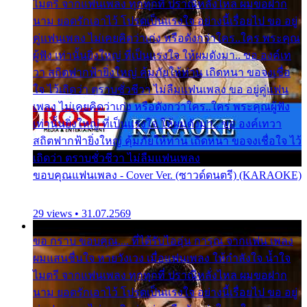
ไมตรี จากแฟนเพลง ทุกทุกที่ ปราณีหลั่งไหล ผมขอฝาก
นาม ยอดรักเอาไว้ โปรดเป็นแรงใจ อย่างนี้เรื่อยไป ขอ อยู่
คู่แฟนเพลง ไม่เคยคิดว่าเก่ง หรือดังกว่าใคร..ใคร พระคุณ
ผู้ฟัง เท่านั้นยิ่งใหญ่ ที่เป็นแรงใจ ให้ผมดังมา.. ขอ องค์เท
วา สถิตฟากฟ้ายิ่งใหญ่ คุ้มภัยให้ท่าน เถิดหนา ขอจงเชื่อ
ใจ ไว้เถิดว่า ตราบชั่วชีวา ไม่ลืมแฟนเพลง ขอ อยู่คู่แฟน
เพลง ไม่เคยคิดว่าเก่ง หรือดังกว่าใคร..ใคร พระคุณผู้ฟัง
เท่านั้นยิ่งใหญ่ ที่เป็นแรงใจ ให้ผมดังมา.. ขอ องค์เทวา
สถิตฟากฟ้ายิ่งใหญ่ คุ้มภัยให้ท่าน เถิดหนา ขอจงเชื่อใจ ไว้
เถิดว่า ตราบชั่วชีวา ไม่ลืมแฟนเพลง
ขอบคุณแฟนเพลง - Cover Ver. (ซาวด์ดนตรี) (KARAOKE)
29 views • 31.07.2569
ขอ กราบ ขอบคุณ.... ที่ได้รับไออุ่น การุณ จากแฟน เพลง
ผมแสนชื่นใจ หายวังเวง เมื่อแฟนเพลง ให้กำลังใจ น้ำใจ
ไมตรี จากแฟนเพลง ทุกทุกที่ ปราณีหลั่งไหล ผมขอฝาก
นาม ยอดรักเอาไว้ โปรดเป็นแรงใจ อย่างนี้เรื่อยไป ขอ อยู่