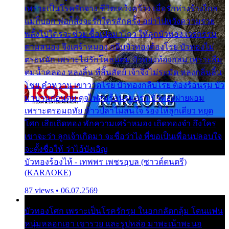
เพราะเป็นโรครักจาง ชีวิตเคว้งคว้าง เมื่อรักห่างร้างไกล
แม่ก็บอก พ่อก็สั่งจะรักใครสักครั้ง อย่าไปหวังความรวย
พลั้งไปใครจะช่วย ซื้อเปลมาไกว ให้ลูกบัวทอง เวรกรรม
ตามสนอง จึงเศร้าหมอง กลีบบัวทองต้องโรย บัวทองไม่
ตระหนัก เพราะไม่รักโคลนตม บัวทองท้องกลม เพราะลืม
ตมน้ำคลอง หลงลิ้น ที่สิ้นสัตย์ เจ้าจึงไม่ระมัด หลงกลิ่นลิ้น
โชย คำหวาน เขาวาดโรย บัวทองกลีบโรย ต้องร้อนรุม บัว
มาบานก่อนตูม ดุจไฟสุมร้อนรุมอุรา บัวทองผ่ายผอม
เพราะตรอมฤทัย ข้าวปลาไม่สนใจ ร้องไห้ลูกเดียว หยุด
โศก เสียเถิดทอง พักความเศร้าหมอง เถิดทองจ๋า ถึงใคร
เขาจะว่า ลูกเจ้าเกิดมา จะชื่อว่าไง พี่ขอเป็นเพื่อนปลอบใจ
จะตั้งชื่อให้ ว่าไอ้บังเอิญ
บัวทองร้องไห้ - เทพพร เพชรอุบล (ซาวด์ดนตรี)
(KARAOKE)
87 views • 06.07.2569
บัวทองโศก เพราะเป็นโรครักรุม ในอกกลัดกลุ้ม โดนแฟน
หนุ่มหลอกเอา เขารวย และรูปหล่อ มาพะเน้าพะนอ