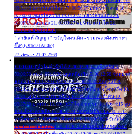
00:45:25 รอหน่อยน้องติ๋ม 15. 00:48:56 เรือล่มในหนอง 16.
00:51:43 บัตรเชิญสีเลือด 17. 00:56:07 อดีตรักโรงทอ 18.
01:00:00 เขมรไล่ควาย 19. 01:02:55 สาวสวนแตง 20.
01:05:51 แอบมอง 21. 01:09:27 พบรักปากน้ำโพ 22.
01:13:06 สายัณห์เมา
" สายัณห์ สัญญา " ขวัญใจคนเดิม - รวมเพลงดังเพราะๆ
ซึ้งๆ (Official Audio)
27 views • 21.07.2569
1. 00:00:00 ทำไมทำฉันได้ 2. 00:03:20 นางฟ้าสลัม 3.
00:06:50 คน 4. 00:10:36 บุญเหลือเกิน 5. 00:13:58 ฝนหยาด
สุดท้าย 6. 00:17:30 ยาใจยาจก 7. 00:20:30 คิดดูให้ดี 8.
00:24:21 ลบรอยแผลรัก 9. 00:27:35 เหมือนใจโดนกรีด 10.
00:30:54 ขบวนการเปาเปียว 11. 00:34:05 คำรำพัน 12.
00:37:20 ปาหนัน 13. 00:40:37 ใจเจ้ากรรม 14. 00:44:15 จูบ
ฉันแล้วจงตายเสีย 15. 00:47:24 ขอสูมาเต๊อะ 16. 00:51:11
คนใจมาร 17. 00:54:50 คืนทรมาน 18. 00:58:25 รักนี้สีดำ
19. 01:01:44 ส่วนเกิน 20. 01:05:42 หยาดน้ำฝนหยดน้ำตา
21. 01:09:13 เหลือเพียงฝัน 22. 01:13:26 เขา 23. 01:16:37