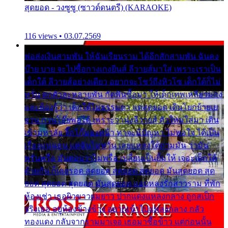
สุดยอด - วงซูซู (ซาวด์ดนตรี) (KARAOKE)
116 views • 03.07.2569
พ่อส่งเงินสามพัน ให้ฉันเรียนราม ได้อีกสักสามพัน ฉันคง
บ๊าย บาย จะไปซื้อกางเกงยีนส์ ลีวายส์มาใส่ เพราะเราเป็น
เด็กใต้ ลีวายส์อย่างเดียว อยากจะโชว์ถึงหิวโซ เด็กใต้ก็ไม่
หวั่น ตกตัวละหลายพัน กัดฟันซื้อมา ให้เด็กเทพเหลียวมอง
และต้องรู้ว่า เด็กใต้ไม่ธรรมดา แต่สุดยอด เดินโยกย้ายเย
ยวน กวนโอ๊ยพอได้ เพราะว่านุ่งลีวายส์ ตัวใหม่ใส่มา เดิน
เข้ามหาลัย จิ๊กโก๊มองหน้า ท่าจะมีปัญหา ไม่พอใจ ได้เป็น
เรื่องแน่นอน แต่ฉันไม่หวั่น เลยแหลงใต้ถามมัน ว่ามัน
พรั่นพรือ มันตอบว่าไม่พรื่อ เปลี่ยนเป็นยิ้มให้ เจอะเด็กใต้
ด้วยกัน ก็เลยรอด สุดยอด สุดยอด สุดยอด มันสุดยอด สุด
ยอด สุดยอด สุดยอด มันสุดยอด แอบหลงรักสาวราม ที่พัก
ห้องเช่า เธอผิวขาวผมยาว ปากแดงแหลงกลาง ถูกสเป็ก
จริงเธอ อยู่ห้องข้างข้าง อยากเข้าไปแหลงกลาง กลัว
ทองแดง กลับจากรามมาเจอ เธอมาซื้อข้าว แต่ก่อนนั้น