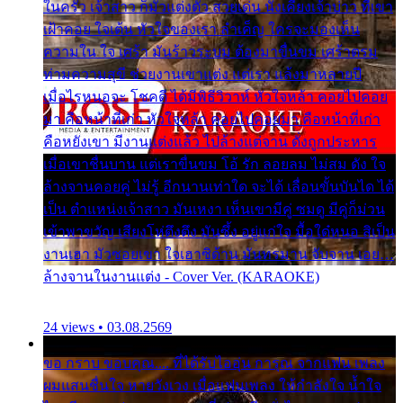
ในครัว เจ้าสาว ก็มัวแต่งตัว สวยเด่น นั่งเคียงเจ้าบ่าว ที่เขา
เฝ้าคอย ใจเต้น หัวใจของเรา ลำเค็ญ ใครจะมองเห็น
ความใน ใจ เศร้า มันร้าวระบม ต้องมาขื่นขม เศร้าตรม
ท่ามความสุขี ช่วยงานเขาแต่ง แต่เรา แล้งมาหลายปี
เมื่อไรหนอจะ โชคดี ได้มีพิธีวิวาห์ หัวใจหล้า คอยไปคอย
มา คือหน้าที่เก่า หัวใจหล้า คอยไปคอยมา คือหน้าที่เก่า
คือหยังเขา มีงานแต่งแล้ว ไปล้างแต่จาน ดั่งถูกประหาร
เมื่อเขาชื่นบาน แต่เราขื่นขม โอ้ รัก ลอยลม ไม่สม ดัง ใจ
ล้างจานคอยคู่ ไม่รู้ อีกนานเท่าใด จะได้ เลื่อนขั้นบันได ได้
เป็น ตำแหน่งเจ้าสาว มันเหงา เห็นเขามีคู่ ซมดู มีคู่ก็ม่วน
เข้าพาขวัญ เสียงโห่ตึงตึง มันซึ้ง อยู่แก่ใจ มื้อใด๋หนอ สิเป็น
งานเฮา มัวซอยเขา ใจเฮาซิด้าน มันทรมาน จับจาน เอย…
ล้างจานในงานแต่ง - Cover Ver. (KARAOKE)
24 views • 03.08.2569
ขอ กราบ ขอบคุณ.... ที่ได้รับไออุ่น การุณ จากแฟน เพลง
ผมแสนชื่นใจ หายวังเวง เมื่อแฟนเพลง ให้กำลังใจ น้ำใจ