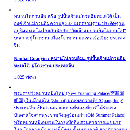
หนานไห่กวนอิม หรือ รูปปั้นเจ้าแม่กวนอิมทะเลใต้ เป็น
องค์เจ้าแม่กวนอิมความสูง 33 เมตรรวมฐาน ประดิษฐาน
อยู่ริมทะเล ไม่ไกลกันนักกับ “วัดเจ้าแม่กวนอิมไม่ยอมไป”
บนเกาะผู่โถวซาน เมืองโจวซาน มณฑลเจ้อเจียง ประเทศ
จีน
Nanhai Guanyin : หนานไห่กวนอิม...รูปปั้นเจ้าแม่กวนอิม
ทะเลใต้, ผู่โถวซาน ประเทศจีน
1,025 views
พระราชวังหยวนหมิงใหม่ (New Yuanming Palace/宮新園
明園) ในเมืองจูไห่ (Zhuhai) มณฑลกวางตุ้ง (Quangdong)
ประเทศจีน เป็นสวนและสถานที่ท่องเที่ยวที่ได้รับแรง
บันดาลใจจากพระราชวังฤดูร้อนเก่า (Old Summer Palace)
หรือหยวนหมิงหยวนในกรุงปักกิ่ง สวนสาธารณะขนาด
ใหญ่ใจกลางเมืองแห่งนี้มีครบทั้งธรรมชาติ สถาปัตยกรรม