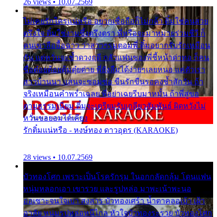
26 views • 10.07.2569
ไม่เคยรักใครแน่หรือ อยากเชื่อถือก็ไม่กล้า ติ๋มใช่คนสวย
ตรึงใจ ติ๋มใช่งามซึ้งตรึงตรา พี่หรือจะมาหมายร่วมชีวี ก็
คนเขาลืออื้อฉาว ว่าสาวๆรุมตอมพี่ ติ๋มอยากรับรักเหมือน
กัน แต่หวั่นจะช้ำดวงฤดี กลัวแฟนของพี่ชี้หน้าด่าทอ ก็คน
ชื่อต๋อยต้อยตุ้มตุ๋ยต่าย พี่ยังลืมได้ง่ายๆเลยหนอ แค่ตัวเรา
สาวบ้านนา แสนจะซอมซ่อ ขืนรักขืนรอคงช้ำสักวัน ถ้า
จริงเหมือนคำพร่ำเฉลย พี่อย่าเฉยรีบมาหมั้น ถ้าพี่สู่ขอ
ตามธรรมเนียม ติ๋มจะเตรียมรับเกลียวสัมพันธ์ ผิดหวังไม่
หวั่นขอยอมได้เคียง
รักติ๋มแน่หรือ - หงษ์ทอง ดาวอุดร (KARAOKE)
28 views • 10.07.2569
บัวทองโศก เพราะเป็นโรครักรุม ในอกกลัดกลุ้ม โดนแฟน
หนุ่มหลอกเอา เขารวย และรูปหล่อ มาพะเน้าพะนอ
ออเซาะจนใจเบา สงสาร บัวทองเศร้า น้ำตาคลอเบ้า เฝ้า
อาลัย หนุ่มรูปหล่อหนีไกล หัวใจบัวทองระรวย บัวทองโศก