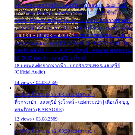
24:27 สามเณรกำพร้า - แสงสุรีย์ รุ่งโรจน์ 10. 28:08 ไม่มี
เวลาไปหาเมียน้อย - ยอดรัก สลักใจ 11. 31:29 ชีวิตไอ้
ธรรม - ศรเพชร ศรสุพรรณ 12. 35:26 ทหารอากาศขาดรัก
- แสงสุรีย์ รุ่งโรจน์ 13. 39:01 คนหัวใจโทรม - ยอดรัก สลัก
ใจ 14. 42:49 ไอ้หวังตายแน่ - ศรเพชร ศรสุพรรณ 15. 46:35
ธาตุแท้ของเธอ - แสงสุรีย์ รุ่งโรจน์ 16. 49:57 กำนันกำใน -
ยอดรัก สลักใจ 17. 52:29 สาวบริสุทธิ์ - ศรเพชร ศรสุพรรณ
18. 56:05 แต๋วจ๋า - แสงสุรีย์ รุ่งโรจน์
18 บทเพลงดังจากฟากฟ้า - ยอดรัก/ศรเพชร/แสงสุรีย์
(Official Audio)
14 views • 04.08.2569
1. 00:00 หิ้วกระเป๋า 2. 03:30 แย่งกระเป๋า
หิ้วกระเป๋า | แสงสุรีย์ รุ่งโรจน์ - แย่งกระเป๋า | เตือนใจ บุญ
พระรักษา (KARAOKE)
12 views • 03.08.2569
1. 00:00 หิ้วกระเป๋า 2. 03:30 แย่งกระเป๋า