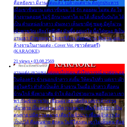
คือหยังเขา มีงานแต่งแล้ว ไปล้างแต่จาน ดั่งถูกประหาร
เมื่อเขาชื่นบาน แต่เราขื่นขม โอ้ รัก ลอยลม ไม่สม ดัง ใจ
ล้างจานคอยคู่ ไม่รู้ อีกนานเท่าใด จะได้ เลื่อนขั้นบันได ได้
เป็น ตำแหน่งเจ้าสาว มันเหงา เห็นเขามีคู่ ซมดู มีคู่ก็ม่วน
เข้าพาขวัญ เสียงโห่ตึงตึง มันซึ้ง อยู่แก่ใจ มื้อใด๋หนอ สิเป็น
งานเฮา มัวซอยเขา ใจเฮาซิด้าน มันทรมาน จับจาน เอย…
ล้างจานในงานแต่ง - Cover Ver. (ซาวด์ดนตรี)
(KARAOKE)
21 views • 03.08.2569
งานแต่ง เขาแซง แย่งเอาไปก่อน หัวใจอาวรณ์ มาซ่อน อยู่
ในห้องครัว ข้างนอกเจ้าสาว ส่งยิ้ม ให้คนไปทั่ว แต่เรา เฝ้า
อยู่ในครัว ทำตัวเป็นเด็ก ล้างจาน ในเมื่อ เจ้าสาว คือคน
บ้านใกล้ พึ่งพาอาศัย จำใจ ต้องไปช่วยงาน พอถึงเวลา เขา
พา กันเข้าพาขวัญ เพื่อนฝูง เฮฮาดังลั่น แต่เราล้างจาน
เดียวดาย เป็นคนพ่าย บ่มีความหมาย เคียงใจเจ้าบ่าว เป็น
คนพ่าย บ่มีความหมาย เคียงใจเจ้าบ่าว เพื่อนเจ้าสาว ยัง
เป็นบ่ได้ คือคนพ่าย ฮักคน ไม่มีใครสน เขาไม่เห็นคน ที่อยู่