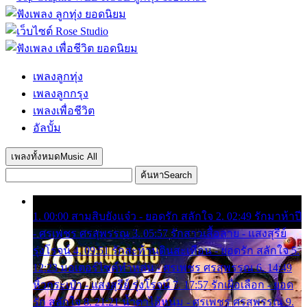
เพลงลูกทุ่ง
เพลงลูกกรุง
เพลงเพื่อชีวิต
อัลบั้ม
เพลงทั้งหมด
Music All
ค้นหา
Search
1. 00:00 สามสิบยังแจ๋ว - ยอดรัก สลักใจ 2. 02:49 รักมาห้าปี
- ศรเพชร ศรสุพรรณ 3. 05:57 รักสาวเสื้อลาย - แสงสุรีย์
รุ่งโรจน์ 4. 09:51 รักสะท้านดินสะเทือน - ยอดรัก สลักใจ 5.
12:23 มอเตอร์ไซค์ทำหล่น - ศรเพชร ศรสุพรรณ 6. 14:49
หิ้วกระเป๋า - แสงสุรีย์ รุ่งโรจน์ 7. 17:57 รักเผื่อเลือก - ยอด
รัก สลักใจ 8. 21:21 น้ำตาไอ้หนุ่ม - ศรเพชร ศรสุพรรณ 9.