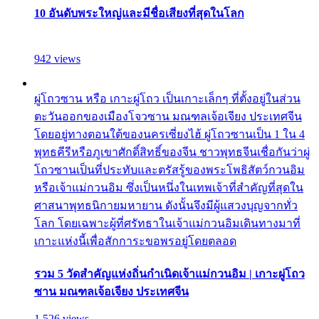
10 อันดับพระใหญ่และมีชื่อเสียงที่สุดในโลก
942 views
ผู่โถวซาน หรือ เกาะผู่โถว เป็นเกาะเล็กๆ ที่ตั้งอยู่ในส่วน
ตะวันออกของเมืองโจวซาน มณฑลเจ้อเจียง ประเทศจีน
โดยอยู่ทางตอนใต้ของนครเซี่ยงไฮ้ ผู่โถวซานเป็น 1 ใน 4
พุทธคีรีหรือภูเขาศักดิ์สิทธิ์ของจีน ชาวพุทธจีนเชื่อกันว่าผู่
โถวซานเป็นที่ประทับและตรัสรู้ของพระโพธิสัตว์กวนอิม
หรือเจ้าแม่กวนอิม ซึ่งเป็นหนึ่งในเทพเจ้าที่สำคัญที่สุดใน
ศาสนาพุทธนิกายมหายาน ดังนั้นจึงมีผู้แสวงบุญจากทั่ว
โลก โดยเฉพาะผู้ที่ศรัทธาในเจ้าแม่กวนอิมเดินทางมาที่
เกาะแห่งนี้เพื่อสักการะขอพรอยู่โดยตลอด
รวม 5 วัดสำคัญแห่งถิ่นกำเนิดเจ้าแม่กวนอิม | เกาะผู่โถว
ซาน มณฑลเจ้อเจียง ประเทศจีน
1,526 views