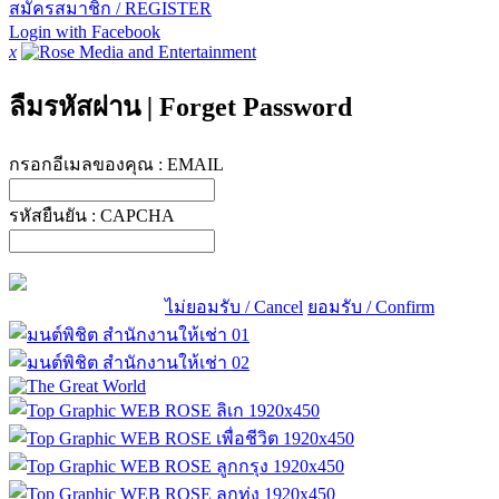
สมัครสมาชิก / REGISTER
Login with Facebook
x
ลืมรหัสผ่าน
|
Forget Password
กรอกอีเมลของคุณ :
EMAIL
รหัสยืนยัน :
CAPCHA
ไม่ยอมรับ / Cancel
ยอมรับ / Confirm