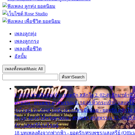
เพลงลูกทุ่ง
เพลงลูกกรุง
เพลงเพื่อชีวิต
อัลบั้ม
เพลงทั้งหมด
Music All
ค้นหา
Search
1. 00:00 สามสิบยังแจ๋ว - ยอดรัก สลักใจ 2. 02:49 รักมาห้าปี
ทำหล่น - ศรเพชร ศรสุพรรณ 6. 14:49 หิ้วกระเป๋า - แสงสุรีย์ 
รุ่งโรจน์ 10. 28:08 ไม่มีเวลาไปหาเมียน้อย - ยอดรัก สลักใ
ใจ 14. 42:49 ไอ้หวังตายแน่ - ศรเพชร ศรสุพรรณ 15. 46:35 ธา
จ๋า - แสงสุรีย์ รุ่งโรจน์
18 บทเพลงดังจากฟากฟ้า - ยอดรัก/ศรเพชร/แสงสุรีย์ (Officia