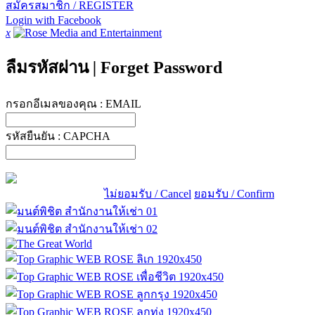
สมัครสมาชิก / REGISTER
Login with Facebook
x
ลืมรหัสผ่าน
|
Forget Password
กรอกอีเมลของคุณ :
EMAIL
รหัสยืนยัน :
CAPCHA
ไม่ยอมรับ / Cancel
ยอมรับ / Confirm