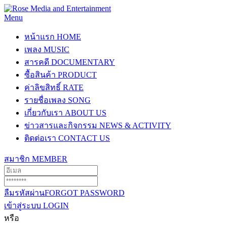
Menu
หน้าแรก
HOME
เพลง
MUSIC
สารคดี
DOCUMENTARY
ซื้อสินค้า
PRODUCT
ค่าลิขสิทธิ์
RATE
รายชื่อเพลง
SONG
เกี่ยวกับเรา
ABOUT US
ข่าวสารและกิจกรรม
NEWS & ACTIVITY
ติดต่อเรา
CONTACT US
สมาชิก
MEMBER
ลืมรหัสผ่าน
FORGOT PASSWORD
เข้าสู่ระบบ
LOGIN
หรือ