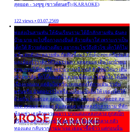
สุดยอด - วงซูซู (ซาวด์ดนตรี) (KARAOKE)
122 views • 03.07.2569
พ่อส่งเงินสามพัน ให้ฉันเรียนราม ได้อีกสักสามพัน ฉันคง
บ๊าย บาย จะไปซื้อกางเกงยีนส์ ลีวายส์มาใส่ เพราะเราเป็น
เด็กใต้ ลีวายส์อย่างเดียว อยากจะโชว์ถึงหิวโซ เด็กใต้ก็ไม่
หวั่น ตกตัวละหลายพัน กัดฟันซื้อมา ให้เด็กเทพเหลียวมอง
และต้องรู้ว่า เด็กใต้ไม่ธรรมดา แต่สุดยอด เดินโยกย้ายเย
ยวน กวนโอ๊ยพอได้ เพราะว่านุ่งลีวายส์ ตัวใหม่ใส่มา เดิน
เข้ามหาลัย จิ๊กโก๊มองหน้า ท่าจะมีปัญหา ไม่พอใจ ได้เป็น
เรื่องแน่นอน แต่ฉันไม่หวั่น เลยแหลงใต้ถามมัน ว่ามัน
พรั่นพรือ มันตอบว่าไม่พรื่อ เปลี่ยนเป็นยิ้มให้ เจอะเด็กใต้
ด้วยกัน ก็เลยรอด สุดยอด สุดยอด สุดยอด มันสุดยอด สุด
ยอด สุดยอด สุดยอด มันสุดยอด แอบหลงรักสาวราม ที่พัก
ห้องเช่า เธอผิวขาวผมยาว ปากแดงแหลงกลาง ถูกสเป็ก
จริงเธอ อยู่ห้องข้างข้าง อยากเข้าไปแหลงกลาง กลัว
ทองแดง กลับจากรามมาเจอ เธอมาซื้อข้าว แต่ก่อนนั้น