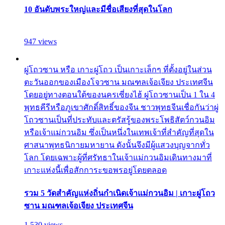
10 อันดับพระใหญ่และมีชื่อเสียงที่สุดในโลก
947 views
ผู่โถวซาน หรือ เกาะผู่โถว เป็นเกาะเล็กๆ ที่ตั้งอยู่ในส่วน
ตะวันออกของเมืองโจวซาน มณฑลเจ้อเจียง ประเทศจีน
โดยอยู่ทางตอนใต้ของนครเซี่ยงไฮ้ ผู่โถวซานเป็น 1 ใน 4
พุทธคีรีหรือภูเขาศักดิ์สิทธิ์ของจีน ชาวพุทธจีนเชื่อกันว่าผู่
โถวซานเป็นที่ประทับและตรัสรู้ของพระโพธิสัตว์กวนอิม
หรือเจ้าแม่กวนอิม ซึ่งเป็นหนึ่งในเทพเจ้าที่สำคัญที่สุดใน
ศาสนาพุทธนิกายมหายาน ดังนั้นจึงมีผู้แสวงบุญจากทั่ว
โลก โดยเฉพาะผู้ที่ศรัทธาในเจ้าแม่กวนอิมเดินทางมาที่
เกาะแห่งนี้เพื่อสักการะขอพรอยู่โดยตลอด
รวม 5 วัดสำคัญแห่งถิ่นกำเนิดเจ้าแม่กวนอิม | เกาะผู่โถว
ซาน มณฑลเจ้อเจียง ประเทศจีน
1,530 views