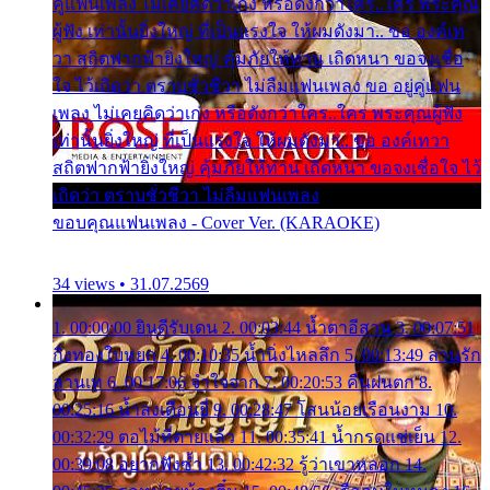
คู่แฟนเพลง ไม่เคยคิดว่าเก่ง หรือดังกว่าใคร..ใคร พระคุณ
ผู้ฟัง เท่านั้นยิ่งใหญ่ ที่เป็นแรงใจ ให้ผมดังมา.. ขอ องค์เท
วา สถิตฟากฟ้ายิ่งใหญ่ คุ้มภัยให้ท่าน เถิดหนา ขอจงเชื่อ
ใจ ไว้เถิดว่า ตราบชั่วชีวา ไม่ลืมแฟนเพลง ขอ อยู่คู่แฟน
เพลง ไม่เคยคิดว่าเก่ง หรือดังกว่าใคร..ใคร พระคุณผู้ฟัง
เท่านั้นยิ่งใหญ่ ที่เป็นแรงใจ ให้ผมดังมา.. ขอ องค์เทวา
สถิตฟากฟ้ายิ่งใหญ่ คุ้มภัยให้ท่าน เถิดหนา ขอจงเชื่อใจ ไว้
เถิดว่า ตราบชั่วชีวา ไม่ลืมแฟนเพลง
ขอบคุณแฟนเพลง - Cover Ver. (KARAOKE)
34 views • 31.07.2569
1. 00:00:00 ยินดีรับเดน 2. 00:03:44 น้ำตาอีสาน 3. 00:07:51
กิ่งทองใบหยก 4. 00:10:35 น้ำนิ่งไหลลึก 5. 00:13:49 ลานรัก
ลานเท 6. 00:17:06 จำใจจาก 7. 00:20:53 คืนฝนตก 8.
00:25:16 น้ำลงเดือนยี่ 9. 00:28:47 โสนน้อยเรือนงาม 10.
00:32:29 ตอไม้ที่ตายแล้ว 11. 00:35:41 น้ำกรดแช่เย็น 12.
00:39:08 อยากฟังซ้ำ 13. 00:42:32 รู้ว่าเขาหลอก 14.