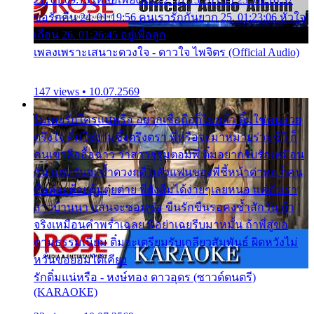
ขอรักคืน 24. 01:19:56 คนเรารักกันยาก 25. 01:23:06 หัวใจ
เถื่อน 26. 01:26:45 อยู่เพื่อลูก
เพลงเพราะเสนาะดวงใจ - ดาวใจ ไพจิตร (Official Audio)
147 views • 10.07.2569
ไม่เคยรักใครแน่หรือ อยากเชื่อถือก็ไม่กล้า ติ๋มใช่คนสวย
ตรึงใจ ติ๋มใช่งามซึ้งตรึงตรา พี่หรือจะมาหมายร่วมชีวี ก็
คนเขาลืออื้อฉาว ว่าสาวๆรุมตอมพี่ ติ๋มอยากรับรักเหมือน
กัน แต่หวั่นจะช้ำดวงฤดี กลัวแฟนของพี่ชี้หน้าด่าทอ ก็คน
ชื่อต๋อยต้อยตุ้มตุ๋ยต่าย พี่ยังลืมได้ง่ายๆเลยหนอ แค่ตัวเรา
สาวบ้านนา แสนจะซอมซ่อ ขืนรักขืนรอคงช้ำสักวัน ถ้า
จริงเหมือนคำพร่ำเฉลย พี่อย่าเฉยรีบมาหมั้น ถ้าพี่สู่ขอ
ตามธรรมเนียม ติ๋มจะเตรียมรับเกลียวสัมพันธ์ ผิดหวังไม่
หวั่นขอยอมได้เคียง
รักติ๋มแน่หรือ - หงษ์ทอง ดาวอุดร (ซาวด์ดนตรี)
(KARAOKE)