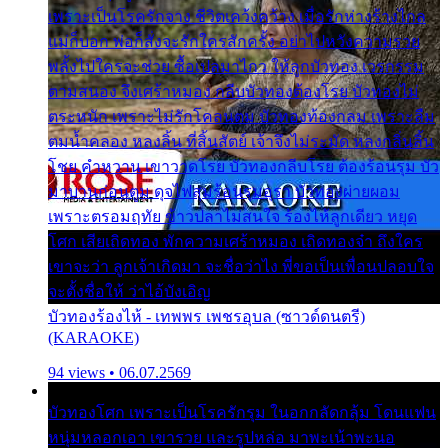
เพราะเป็นโรครักจาง ชีวิตเคว้งคว้าง เมื่อรักห่างร้างไกล
แม่ก็บอก พ่อก็สั่งจะรักใครสักครั้ง อย่าไปหวังความรวย
พลั้งไปใครจะช่วย ซื้อเปลมาไกว ให้ลูกบัวทอง เวรกรรม
ตามสนอง จึงเศร้าหมอง กลีบบัวทองต้องโรย บัวทองไม่
ตระหนัก เพราะไม่รักโคลนตม บัวทองท้องกลม เพราะลืม
ตมน้ำคลอง หลงลิ้น ที่สิ้นสัตย์ เจ้าจึงไม่ระมัด หลงกลิ่นลิ้น
โชย คำหวาน เขาวาดโรย บัวทองกลีบโรย ต้องร้อนรุม บัว
มาบานก่อนตูม ดุจไฟสุมร้อนรุมอุรา บัวทองผ่ายผอม
เพราะตรอมฤทัย ข้าวปลาไม่สนใจ ร้องไห้ลูกเดียว หยุด
โศก เสียเถิดทอง พักความเศร้าหมอง เถิดทองจ๋า ถึงใคร
เขาจะว่า ลูกเจ้าเกิดมา จะชื่อว่าไง พี่ขอเป็นเพื่อนปลอบใจ
จะตั้งชื่อให้ ว่าไอ้บังเอิญ
บัวทองร้องไห้ - เทพพร เพชรอุบล (ซาวด์ดนตรี)
(KARAOKE)
94 views • 06.07.2569
บัวทองโศก เพราะเป็นโรครักรุม ในอกกลัดกลุ้ม โดนแฟน
หนุ่มหลอกเอา เขารวย และรูปหล่อ มาพะเน้าพะนอ