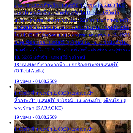
24:27 สามเณรกำพร้า - แสงสุรีย์ รุ่งโรจน์ 10. 28:08 ไม่มี
เวลาไปหาเมียน้อย - ยอดรัก สลักใจ 11. 31:29 ชีวิตไอ้
ธรรม - ศรเพชร ศรสุพรรณ 12. 35:26 ทหารอากาศขาดรัก
- แสงสุรีย์ รุ่งโรจน์ 13. 39:01 คนหัวใจโทรม - ยอดรัก สลัก
ใจ 14. 42:49 ไอ้หวังตายแน่ - ศรเพชร ศรสุพรรณ 15. 46:35
ธาตุแท้ของเธอ - แสงสุรีย์ รุ่งโรจน์ 16. 49:57 กำนันกำใน -
ยอดรัก สลักใจ 17. 52:29 สาวบริสุทธิ์ - ศรเพชร ศรสุพรรณ
18. 56:05 แต๋วจ๋า - แสงสุรีย์ รุ่งโรจน์
18 บทเพลงดังจากฟากฟ้า - ยอดรัก/ศรเพชร/แสงสุรีย์
(Official Audio)
19 views • 04.08.2569
1. 00:00 หิ้วกระเป๋า 2. 03:30 แย่งกระเป๋า
หิ้วกระเป๋า | แสงสุรีย์ รุ่งโรจน์ - แย่งกระเป๋า | เตือนใจ บุญ
พระรักษา (KARAOKE)
19 views • 03.08.2569
1. 00:00 หิ้วกระเป๋า 2. 03:30 แย่งกระเป๋า