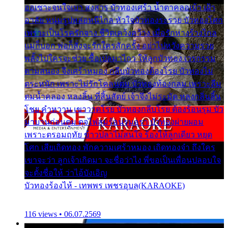
ออเซาะจนใจเบา สงสาร บัวทองเศร้า น้ำตาคลอเบ้า เฝ้า
อาลัย หนุ่มรูปหล่อหนีไกล หัวใจบัวทองระรวย บัวทองโศก
เพราะเป็นโรครักจาง ชีวิตเคว้งคว้าง เมื่อรักห่างร้างไกล
แม่ก็บอก พ่อก็สั่งจะรักใครสักครั้ง อย่าไปหวังความรวย
พลั้งไปใครจะช่วย ซื้อเปลมาไกว ให้ลูกบัวทอง เวรกรรม
ตามสนอง จึงเศร้าหมอง กลีบบัวทองต้องโรย บัวทองไม่
ตระหนัก เพราะไม่รักโคลนตม บัวทองท้องกลม เพราะลืม
ตมน้ำคลอง หลงลิ้น ที่สิ้นสัตย์ เจ้าจึงไม่ระมัด หลงกลิ่นลิ้น
โชย คำหวาน เขาวาดโรย บัวทองกลีบโรย ต้องร้อนรุม บัว
มาบานก่อนตูม ดุจไฟสุมร้อนรุมอุรา บัวทองผ่ายผอม
เพราะตรอมฤทัย ข้าวปลาไม่สนใจ ร้องไห้ลูกเดียว หยุด
โศก เสียเถิดทอง พักความเศร้าหมอง เถิดทองจ๋า ถึงใคร
เขาจะว่า ลูกเจ้าเกิดมา จะชื่อว่าไง พี่ขอเป็นเพื่อนปลอบใจ
จะตั้งชื่อให้ ว่าไอ้บังเอิญ
บัวทองร้องไห้ - เทพพร เพชรอุบล(KARAOKE)
116 views • 06.07.2569