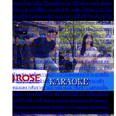
พ่อส่งเงินสามพัน ให้ฉันเรียนราม ได้อีกสักสามพัน ฉันคง
บ๊าย บาย จะไปซื้อกางเกงยีนส์ ลีวายส์มาใส่ เพราะเราเป็น
เด็กใต้ ลีวายส์อย่างเดียว อยากจะโชว์ถึงหิวโซ เด็กใต้ก็ไม่
หวั่น ตกตัวละหลายพัน กัดฟันซื้อมา ให้เด็กเทพเหลียวมอง
และต้องรู้ว่า เด็กใต้ไม่ธรรมดา แต่สุดยอด เดินโยกย้ายเย
ยวน กวนโอ๊ยพอได้ เพราะว่านุ่งลีวายส์ ตัวใหม่ใส่มา เดิน
เข้ามหาลัย จิ๊กโก๊มองหน้า ท่าจะมีปัญหา ไม่พอใจ ได้เป็น
เรื่องแน่นอน แต่ฉันไม่หวั่น เลยแหลงใต้ถามมัน ว่ามัน
พรั่นพรือ มันตอบว่าไม่พรื่อ เปลี่ยนเป็นยิ้มให้ เจอะเด็กใต้
ด้วยกัน ก็เลยรอด สุดยอด สุดยอด สุดยอด มันสุดยอด สุด
ยอด สุดยอด สุดยอด มันสุดยอด แอบหลงรักสาวราม ที่พัก
ห้องเช่า เธอผิวขาวผมยาว ปากแดงแหลงกลาง ถูกสเป็ก
จริงเธอ อยู่ห้องข้างข้าง อยากเข้าไปแหลงกลาง กลัว
ทองแดง กลับจากรามมาเจอ เธอมาซื้อข้าว แต่ก่อนนั้น
สองเรา เจอะกันครั้งใด เธอไม่เคยไยดี คราวนี้เธอยิ้มให้
ต้องให้ใส่ลีวายส์ สุดยอด สุดยอด มันสุดยอด มันสุดยอด
มันสุดยอด มันสุดยอด มันสุดยอด มันสุดยอด มันสุดยอด
มันสุดยอด มันสุดยอด มันสุดยอด มันสุดยอด มันสุดยอด