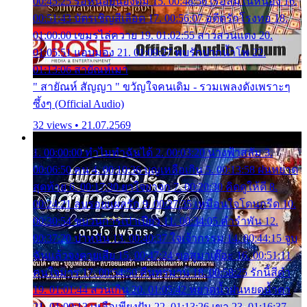
00:45:25 รอหน่อยน้องติ๋ม 15. 00:48:56 เรือล่มในหนอง 16.
00:51:43 บัตรเชิญสีเลือด 17. 00:56:07 อดีตรักโรงทอ 18.
01:00:00 เขมรไล่ควาย 19. 01:02:55 สาวสวนแตง 20.
01:05:51 แอบมอง 21. 01:09:27 พบรักปากน้ำโพ 22.
01:13:06 สายัณห์เมา
" สายัณห์ สัญญา " ขวัญใจคนเดิม - รวมเพลงดังเพราะๆ
ซึ้งๆ (Official Audio)
32 views • 21.07.2569
1. 00:00:00 ทำไมทำฉันได้ 2. 00:03:20 นางฟ้าสลัม 3.
00:06:50 คน 4. 00:10:36 บุญเหลือเกิน 5. 00:13:58 ฝนหยาด
สุดท้าย 6. 00:17:30 ยาใจยาจก 7. 00:20:30 คิดดูให้ดี 8.
00:24:21 ลบรอยแผลรัก 9. 00:27:35 เหมือนใจโดนกรีด 10.
00:30:54 ขบวนการเปาเปียว 11. 00:34:05 คำรำพัน 12.
00:37:20 ปาหนัน 13. 00:40:37 ใจเจ้ากรรม 14. 00:44:15 จูบ
ฉันแล้วจงตายเสีย 15. 00:47:24 ขอสูมาเต๊อะ 16. 00:51:11
คนใจมาร 17. 00:54:50 คืนทรมาน 18. 00:58:25 รักนี้สีดำ
19. 01:01:44 ส่วนเกิน 20. 01:05:42 หยาดน้ำฝนหยดน้ำตา
21. 01:09:13 เหลือเพียงฝัน 22. 01:13:26 เขา 23. 01:16:37