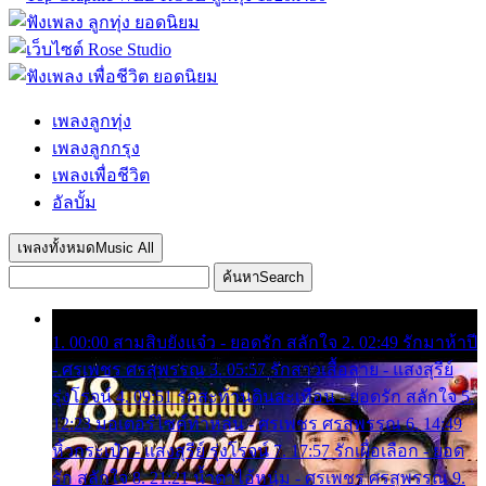
เพลงลูกทุ่ง
เพลงลูกกรุง
เพลงเพื่อชีวิต
อัลบั้ม
เพลงทั้งหมด
Music All
ค้นหา
Search
1. 00:00 สามสิบยังแจ๋ว - ยอดรัก สลักใจ 2. 02:49 รักมาห้าปี
- ศรเพชร ศรสุพรรณ 3. 05:57 รักสาวเสื้อลาย - แสงสุรีย์
รุ่งโรจน์ 4. 09:51 รักสะท้านดินสะเทือน - ยอดรัก สลักใจ 5.
12:23 มอเตอร์ไซค์ทำหล่น - ศรเพชร ศรสุพรรณ 6. 14:49
หิ้วกระเป๋า - แสงสุรีย์ รุ่งโรจน์ 7. 17:57 รักเผื่อเลือก - ยอด
รัก สลักใจ 8. 21:21 น้ำตาไอ้หนุ่ม - ศรเพชร ศรสุพรรณ 9.