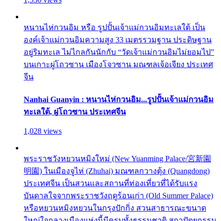
หนานไห่กวนอิม หรือ รูปปั้นเจ้าแม่กวนอิมทะเลใต้ เป็น
องค์เจ้าแม่กวนอิมความสูง 33 เมตรรวมฐาน ประดิษฐาน
อยู่ริมทะเล ไม่ไกลกันนักกับ “วัดเจ้าแม่กวนอิมไม่ยอมไป”
บนเกาะผู่โถวซาน เมืองโจวซาน มณฑลเจ้อเจียง ประเทศ
จีน
Nanhai Guanyin : หนานไห่กวนอิม...รูปปั้นเจ้าแม่กวนอิม
ทะเลใต้, ผู่โถวซาน ประเทศจีน
1,028 views
พระราชวังหยวนหมิงใหม่ (New Yuanming Palace/宮新園
明園) ในเมืองจูไห่ (Zhuhai) มณฑลกวางตุ้ง (Quangdong)
ประเทศจีน เป็นสวนและสถานที่ท่องเที่ยวที่ได้รับแรง
บันดาลใจจากพระราชวังฤดูร้อนเก่า (Old Summer Palace)
หรือหยวนหมิงหยวนในกรุงปักกิ่ง สวนสาธารณะขนาด
ใหญ่ใจกลางเมืองแห่งนี้มีครบทั้งธรรมชาติ สถาปัตยกรรม