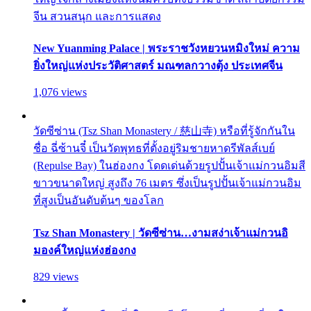
จีน สวนสนุก และการแสดง
New Yuanming Palace | พระราชวังหยวนหมิงใหม่ ความ
ยิ่งใหญ่แห่งประวัติศาสตร์ มณฑลกวางตุ้ง ประเทศจีน
1,076 views
วัดซีซ่าน (Tsz Shan Monastery / 慈山寺) หรือที่รู้จักกันใน
ชื่อ ฉี่ซ้านจี๋ เป็นวัดพุทธที่ตั้งอยู่ริมชายหาดรีพัลส์เบย์
(Repulse Bay) ในฮ่องกง โดดเด่นด้วยรูปปั้นเจ้าแม่กวนอิมสี
ขาวขนาดใหญ่ สูงถึง 76 เมตร ซึ่งเป็นรูปปั้นเจ้าแม่กวนอิม
ที่สูงเป็นอันดับต้นๆ ของโลก
Tsz Shan Monastery | วัดซีซ่าน…งามสง่าเจ้าแม่กวนอิ
มองค์ใหญ่แห่งฮ่องกง
829 views