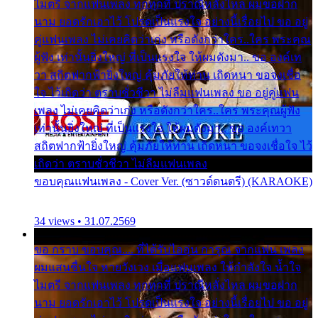
ไมตรี จากแฟนเพลง ทุกทุกที่ ปราณีหลั่งไหล ผมขอฝาก
นาม ยอดรักเอาไว้ โปรดเป็นแรงใจ อย่างนี้เรื่อยไป ขอ อยู่
คู่แฟนเพลง ไม่เคยคิดว่าเก่ง หรือดังกว่าใคร..ใคร พระคุณ
ผู้ฟัง เท่านั้นยิ่งใหญ่ ที่เป็นแรงใจ ให้ผมดังมา.. ขอ องค์เท
วา สถิตฟากฟ้ายิ่งใหญ่ คุ้มภัยให้ท่าน เถิดหนา ขอจงเชื่อ
ใจ ไว้เถิดว่า ตราบชั่วชีวา ไม่ลืมแฟนเพลง ขอ อยู่คู่แฟน
เพลง ไม่เคยคิดว่าเก่ง หรือดังกว่าใคร..ใคร พระคุณผู้ฟัง
เท่านั้นยิ่งใหญ่ ที่เป็นแรงใจ ให้ผมดังมา.. ขอ องค์เทวา
สถิตฟากฟ้ายิ่งใหญ่ คุ้มภัยให้ท่าน เถิดหนา ขอจงเชื่อใจ ไว้
เถิดว่า ตราบชั่วชีวา ไม่ลืมแฟนเพลง
ขอบคุณแฟนเพลง - Cover Ver. (ซาวด์ดนตรี) (KARAOKE)
34 views • 31.07.2569
ขอ กราบ ขอบคุณ.... ที่ได้รับไออุ่น การุณ จากแฟน เพลง
ผมแสนชื่นใจ หายวังเวง เมื่อแฟนเพลง ให้กำลังใจ น้ำใจ
ไมตรี จากแฟนเพลง ทุกทุกที่ ปราณีหลั่งไหล ผมขอฝาก
นาม ยอดรักเอาไว้ โปรดเป็นแรงใจ อย่างนี้เรื่อยไป ขอ อยู่