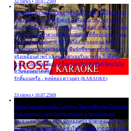
32 views • 10.07.2569
ไม่เคยรักใครแน่หรือ อยากเชื่อถือก็ไม่กล้า ติ๋มใช่คนสวย
ตรึงใจ ติ๋มใช่งามซึ้งตรึงตรา พี่หรือจะมาหมายร่วมชีวี ก็
คนเขาลืออื้อฉาว ว่าสาวๆรุมตอมพี่ ติ๋มอยากรับรักเหมือน
กัน แต่หวั่นจะช้ำดวงฤดี กลัวแฟนของพี่ชี้หน้าด่าทอ ก็คน
ชื่อต๋อยต้อยตุ้มตุ๋ยต่าย พี่ยังลืมได้ง่ายๆเลยหนอ แค่ตัวเรา
สาวบ้านนา แสนจะซอมซ่อ ขืนรักขืนรอคงช้ำสักวัน ถ้า
จริงเหมือนคำพร่ำเฉลย พี่อย่าเฉยรีบมาหมั้น ถ้าพี่สู่ขอ
ตามธรรมเนียม ติ๋มจะเตรียมรับเกลียวสัมพันธ์ ผิดหวังไม่
หวั่นขอยอมได้เคียง
รักติ๋มแน่หรือ - หงษ์ทอง ดาวอุดร (KARAOKE)
33 views • 10.07.2569
บัวทองโศก เพราะเป็นโรครักรุม ในอกกลัดกลุ้ม โดนแฟน
หนุ่มหลอกเอา เขารวย และรูปหล่อ มาพะเน้าพะนอ
ออเซาะจนใจเบา สงสาร บัวทองเศร้า น้ำตาคลอเบ้า เฝ้า
อาลัย หนุ่มรูปหล่อหนีไกล หัวใจบัวทองระรวย บัวทองโศก