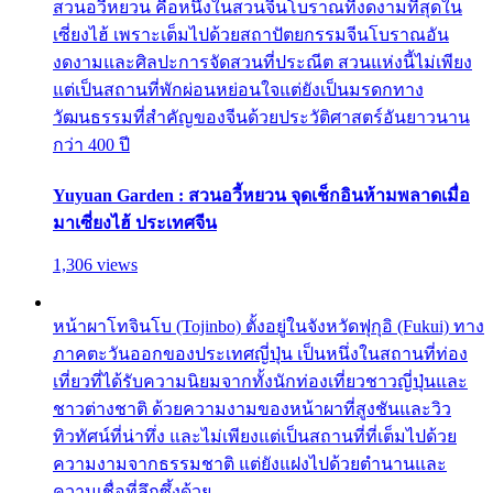
สวนอวี้หยวน คือหนึ่งในสวนจีนโบราณที่งดงามที่สุดใน
เซี่ยงไฮ้ เพราะเต็มไปด้วยสถาปัตยกรรมจีนโบราณอัน
งดงามและศิลปะการจัดสวนที่ประณีต สวนแห่งนี้ไม่เพียง
แต่เป็นสถานที่พักผ่อนหย่อนใจแต่ยังเป็นมรดกทาง
วัฒนธรรมที่สำคัญของจีนด้วยประวัติศาสตร์อันยาวนาน
กว่า 400 ปี
Yuyuan Garden : สวนอวี้หยวน จุดเช็กอินห้ามพลาดเมื่อ
มาเซี่ยงไฮ้ ประเทศจีน
1,306 views
หน้าผาโทจินโบ (Tojinbo) ตั้งอยู่ในจังหวัดฟุกุอิ (Fukui) ทาง
ภาคตะวันออกของประเทศญี่ปุ่น เป็นหนึ่งในสถานที่ท่อง
เที่ยวที่ได้รับความนิยมจากทั้งนักท่องเที่ยวชาวญี่ปุ่นและ
ชาวต่างชาติ ด้วยความงามของหน้าผาที่สูงชันและวิว
ทิวทัศน์ที่น่าทึ่ง และไม่เพียงแต่เป็นสถานที่ที่เต็มไปด้วย
ความงามจากธรรมชาติ แต่ยังแฝงไปด้วยตำนานและ
ความเชื่อที่ลึกซึ้งด้วย