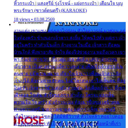
หิ้วกระเป๋า | แสงสุรีย์ รุ่งโรจน์ - แย่งกระเป๋า | เตือนใจ บุญ
พระรักษา (ซาวด์ดนตรี) (KARAOKE)
18 views • 03.08.2569
งานแต่ง เขาแซง แย่งเอาไปก่อน หัวใจอาวรณ์ มาซ่อน อยู่
ในห้องครัว ข้างนอกเจ้าสาว ส่งยิ้ม ให้คนไปทั่ว แต่เรา เฝ้า
อยู่ในครัว ทำตัวเป็นเด็ก ล้างจาน ในเมื่อ เจ้าสาว คือคน
บ้านใกล้ พึ่งพาอาศัย จำใจ ต้องไปช่วยงาน พอถึงเวลา เขา
พา กันเข้าพาขวัญ เพื่อนฝูง เฮฮาดังลั่น แต่เราล้างจาน
เดียวดาย เป็นคนพ่าย บ่มีความหมาย เคียงใจเจ้าบ่าว เป็น
คนพ่าย บ่มีความหมาย เคียงใจเจ้าบ่าว เพื่อนเจ้าสาว ยัง
เป็นบ่ได้ คือคนพ่าย ฮักคน ไม่มีใครสน เขาไม่เห็นคน ที่อยู่
ในครัว เจ้าสาว ก็มัวแต่งตัว สวยเด่น นั่งเคียงเจ้าบ่าว ที่เขา
เฝ้าคอย ใจเต้น หัวใจของเรา ลำเค็ญ ใครจะมองเห็น
ความใน ใจ เศร้า มันร้าวระบม ต้องมาขื่นขม เศร้าตรม
ท่ามความสุขี ช่วยงานเขาแต่ง แต่เรา แล้งมาหลายปี
เมื่อไรหนอจะ โชคดี ได้มีพิธีวิวาห์ หัวใจหล้า คอยไปคอย
มา คือหน้าที่เก่า หัวใจหล้า คอยไปคอยมา คือหน้าที่เก่า