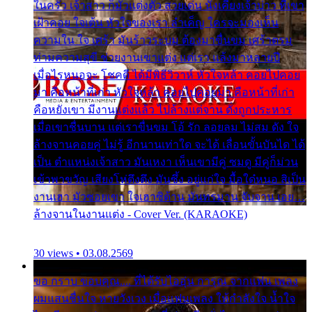
ในครัว เจ้าสาว ก็มัวแต่งตัว สวยเด่น นั่งเคียงเจ้าบ่าว ที่เขา
เฝ้าคอย ใจเต้น หัวใจของเรา ลำเค็ญ ใครจะมองเห็น
ความใน ใจ เศร้า มันร้าวระบม ต้องมาขื่นขม เศร้าตรม
ท่ามความสุขี ช่วยงานเขาแต่ง แต่เรา แล้งมาหลายปี
เมื่อไรหนอจะ โชคดี ได้มีพิธีวิวาห์ หัวใจหล้า คอยไปคอย
มา คือหน้าที่เก่า หัวใจหล้า คอยไปคอยมา คือหน้าที่เก่า
คือหยังเขา มีงานแต่งแล้ว ไปล้างแต่จาน ดั่งถูกประหาร
เมื่อเขาชื่นบาน แต่เราขื่นขม โอ้ รัก ลอยลม ไม่สม ดัง ใจ
ล้างจานคอยคู่ ไม่รู้ อีกนานเท่าใด จะได้ เลื่อนขั้นบันได ได้
เป็น ตำแหน่งเจ้าสาว มันเหงา เห็นเขามีคู่ ซมดู มีคู่ก็ม่วน
เข้าพาขวัญ เสียงโห่ตึงตึง มันซึ้ง อยู่แก่ใจ มื้อใด๋หนอ สิเป็น
งานเฮา มัวซอยเขา ใจเฮาซิด้าน มันทรมาน จับจาน เอย…
ล้างจานในงานแต่ง - Cover Ver. (KARAOKE)
30 views • 03.08.2569
ขอ กราบ ขอบคุณ.... ที่ได้รับไออุ่น การุณ จากแฟน เพลง
ผมแสนชื่นใจ หายวังเวง เมื่อแฟนเพลง ให้กำลังใจ น้ำใจ