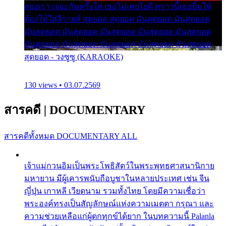
สองเรา เจอะกันครั้งใด เธอไม่เคยไยดี คราวนี้เธอยิ้มให้
ต้องให้ใส่ลีวายส์ สุดยอด สุดยอด มันสุดยอด มันสุดยอด
มันสุดยอด มันสุดยอด มันสุดยอด มันสุดยอด มันสุดยอด
มันสุดยอด มันสุดยอด มันสุดยอด มันสุดยอด มันสุดยอด
สุดยอด - วงซูซู (KARAOKE)
130 views • 03.07.2569
สารคดี
|
DOCUMENTARY
สารคดีทั้งหมด
DOCUMENTARY ALL
เจ้าแม่กวนอิมเป็นพระโพธิสัตว์ในพระพุทธศาสนานิกาย
มหายาน มีผู้เคารพนับถือบูชาในหลายประเทศ เช่น จีน
ญี่ปุ่น เกาหลี เวียดนาม รวมทั้งไทย โดยมีความเชื่อว่า
พระองค์ทรงเป็นสัญลักษณ์แห่งความเมตตา กรุณา และ
ความช่วยเหลือแก่ผู้ตกทุกข์ได้ยาก ในบทความนี้ Palanla