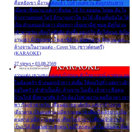
คือหยังเขา มีงานแต่งแล้ว ไปล้างแต่จาน ดั่งถูกประหาร
เมื่อเขาชื่นบาน แต่เราขื่นขม โอ้ รัก ลอยลม ไม่สม ดัง ใจ
ล้างจานคอยคู่ ไม่รู้ อีกนานเท่าใด จะได้ เลื่อนขั้นบันได ได้
เป็น ตำแหน่งเจ้าสาว มันเหงา เห็นเขามีคู่ ซมดู มีคู่ก็ม่วน
เข้าพาขวัญ เสียงโห่ตึงตึง มันซึ้ง อยู่แก่ใจ มื้อใด๋หนอ สิเป็น
งานเฮา มัวซอยเขา ใจเฮาซิด้าน มันทรมาน จับจาน เอย…
ล้างจานในงานแต่ง - Cover Ver. (ซาวด์ดนตรี)
(KARAOKE)
27 views • 03.08.2569
งานแต่ง เขาแซง แย่งเอาไปก่อน หัวใจอาวรณ์ มาซ่อน อยู่
ในห้องครัว ข้างนอกเจ้าสาว ส่งยิ้ม ให้คนไปทั่ว แต่เรา เฝ้า
อยู่ในครัว ทำตัวเป็นเด็ก ล้างจาน ในเมื่อ เจ้าสาว คือคน
บ้านใกล้ พึ่งพาอาศัย จำใจ ต้องไปช่วยงาน พอถึงเวลา เขา
พา กันเข้าพาขวัญ เพื่อนฝูง เฮฮาดังลั่น แต่เราล้างจาน
เดียวดาย เป็นคนพ่าย บ่มีความหมาย เคียงใจเจ้าบ่าว เป็น
คนพ่าย บ่มีความหมาย เคียงใจเจ้าบ่าว เพื่อนเจ้าสาว ยัง
เป็นบ่ได้ คือคนพ่าย ฮักคน ไม่มีใครสน เขาไม่เห็นคน ที่อยู่