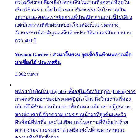
สวนอวี้หยวน คือหนึ่งในสวนจีนโบราณที่งดงามที่สุดใน
เซี่ยงไฮ้ เพราะเต็มไปด้วยสถาปัตยกรรมจีนโบราณอัน
งดงามและศิลปะการจัดสวนที่ประณีต สวนแห่งนี้ไม่เพียง
แต่เป็นสถานที่พักผ่อนหย่อนใจแต่ยังเป็นมรดกทาง
วัฒนธรรมที่สำคัญของจีนด้วยประวัติศาสตร์อันยาวนาน
กว่า 400 ปี
Yuyuan Garden : สวนอวี้หยวน จุดเช็กอินห้ามพลาดเมื่อ
มาเซี่ยงไฮ้ ประเทศจีน
1,302 views
หน้าผาโทจินโบ (Tojinbo) ตั้งอยู่ในจังหวัดฟุกุอิ (Fukui) ทาง
ภาคตะวันออกของประเทศญี่ปุ่น เป็นหนึ่งในสถานที่ท่อง
เที่ยวที่ได้รับความนิยมจากทั้งนักท่องเที่ยวชาวญี่ปุ่นและ
ชาวต่างชาติ ด้วยความงามของหน้าผาที่สูงชันและวิว
ทิวทัศน์ที่น่าทึ่ง และไม่เพียงแต่เป็นสถานที่ที่เต็มไปด้วย
ความงามจากธรรมชาติ แต่ยังแฝงไปด้วยตำนานและ
ความเชื่อที่ลึกซึ้งด้วย