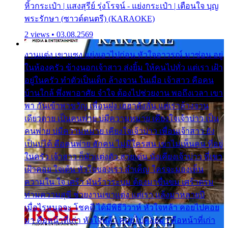
หิ้วกระเป๋า | แสงสุรีย์ รุ่งโรจน์ - แย่งกระเป๋า | เตือนใจ บุญ
พระรักษา (ซาวด์ดนตรี) (KARAOKE)
2 views • 03.08.2569
งานแต่ง เขาแซง แย่งเอาไปก่อน หัวใจอาวรณ์ มาซ่อน อยู่
ในห้องครัว ข้างนอกเจ้าสาว ส่งยิ้ม ให้คนไปทั่ว แต่เรา เฝ้า
อยู่ในครัว ทำตัวเป็นเด็ก ล้างจาน ในเมื่อ เจ้าสาว คือคน
บ้านใกล้ พึ่งพาอาศัย จำใจ ต้องไปช่วยงาน พอถึงเวลา เขา
พา กันเข้าพาขวัญ เพื่อนฝูง เฮฮาดังลั่น แต่เราล้างจาน
เดียวดาย เป็นคนพ่าย บ่มีความหมาย เคียงใจเจ้าบ่าว เป็น
คนพ่าย บ่มีความหมาย เคียงใจเจ้าบ่าว เพื่อนเจ้าสาว ยัง
เป็นบ่ได้ คือคนพ่าย ฮักคน ไม่มีใครสน เขาไม่เห็นคน ที่อยู่
ในครัว เจ้าสาว ก็มัวแต่งตัว สวยเด่น นั่งเคียงเจ้าบ่าว ที่เขา
เฝ้าคอย ใจเต้น หัวใจของเรา ลำเค็ญ ใครจะมองเห็น
ความใน ใจ เศร้า มันร้าวระบม ต้องมาขื่นขม เศร้าตรม
ท่ามความสุขี ช่วยงานเขาแต่ง แต่เรา แล้งมาหลายปี
เมื่อไรหนอจะ โชคดี ได้มีพิธีวิวาห์ หัวใจหล้า คอยไปคอย
มา คือหน้าที่เก่า หัวใจหล้า คอยไปคอยมา คือหน้าที่เก่า