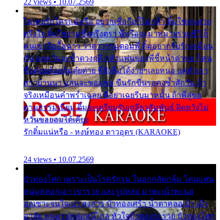
22 views • 10.07.2569
ไม่เคยรักใครแน่หรือ อยากเชื่อถือก็ไม่กล้า ติ๋มใช่คนสวย
ตรึงใจ ติ๋มใช่งามซึ้งตรึงตรา พี่หรือจะมาหมายร่วมชีวี ก็
คนเขาลืออื้อฉาว ว่าสาวๆรุมตอมพี่ ติ๋มอยากรับรักเหมือน
กัน แต่หวั่นจะช้ำดวงฤดี กลัวแฟนของพี่ชี้หน้าด่าทอ ก็คน
ชื่อต๋อยต้อยตุ้มตุ๋ยต่าย พี่ยังลืมได้ง่ายๆเลยหนอ แค่ตัวเรา
สาวบ้านนา แสนจะซอมซ่อ ขืนรักขืนรอคงช้ำสักวัน ถ้า
จริงเหมือนคำพร่ำเฉลย พี่อย่าเฉยรีบมาหมั้น ถ้าพี่สู่ขอ
ตามธรรมเนียม ติ๋มจะเตรียมรับเกลียวสัมพันธ์ ผิดหวังไม่
หวั่นขอยอมได้เคียง
รักติ๋มแน่หรือ - หงษ์ทอง ดาวอุดร (KARAOKE)
24 views • 10.07.2569
บัวทองโศก เพราะเป็นโรครักรุม ในอกกลัดกลุ้ม โดนแฟน
หนุ่มหลอกเอา เขารวย และรูปหล่อ มาพะเน้าพะนอ
ออเซาะจนใจเบา สงสาร บัวทองเศร้า น้ำตาคลอเบ้า เฝ้า
อาลัย หนุ่มรูปหล่อหนีไกล หัวใจบัวทองระรวย บัวทองโศก