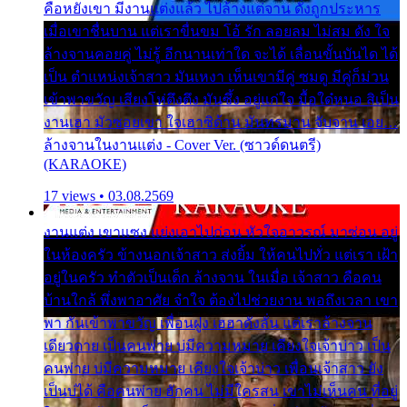
คือหยังเขา มีงานแต่งแล้ว ไปล้างแต่จาน ดั่งถูกประหาร
เมื่อเขาชื่นบาน แต่เราขื่นขม โอ้ รัก ลอยลม ไม่สม ดัง ใจ
ล้างจานคอยคู่ ไม่รู้ อีกนานเท่าใด จะได้ เลื่อนขั้นบันได ได้
เป็น ตำแหน่งเจ้าสาว มันเหงา เห็นเขามีคู่ ซมดู มีคู่ก็ม่วน
เข้าพาขวัญ เสียงโห่ตึงตึง มันซึ้ง อยู่แก่ใจ มื้อใด๋หนอ สิเป็น
งานเฮา มัวซอยเขา ใจเฮาซิด้าน มันทรมาน จับจาน เอย…
ล้างจานในงานแต่ง - Cover Ver. (ซาวด์ดนตรี)
(KARAOKE)
17 views • 03.08.2569
งานแต่ง เขาแซง แย่งเอาไปก่อน หัวใจอาวรณ์ มาซ่อน อยู่
ในห้องครัว ข้างนอกเจ้าสาว ส่งยิ้ม ให้คนไปทั่ว แต่เรา เฝ้า
อยู่ในครัว ทำตัวเป็นเด็ก ล้างจาน ในเมื่อ เจ้าสาว คือคน
บ้านใกล้ พึ่งพาอาศัย จำใจ ต้องไปช่วยงาน พอถึงเวลา เขา
พา กันเข้าพาขวัญ เพื่อนฝูง เฮฮาดังลั่น แต่เราล้างจาน
เดียวดาย เป็นคนพ่าย บ่มีความหมาย เคียงใจเจ้าบ่าว เป็น
คนพ่าย บ่มีความหมาย เคียงใจเจ้าบ่าว เพื่อนเจ้าสาว ยัง
เป็นบ่ได้ คือคนพ่าย ฮักคน ไม่มีใครสน เขาไม่เห็นคน ที่อยู่