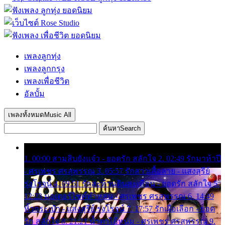
เพลงลูกทุ่ง
เพลงลูกกรุง
เพลงเพื่อชีวิต
อัลบั้ม
เพลงทั้งหมด
Music All
ค้นหา
Search
1. 00:00 สามสิบยังแจ๋ว - ยอดรัก สลักใจ 2. 02:49 รักมาห้าปี
- ศรเพชร ศรสุพรรณ 3. 05:57 รักสาวเสื้อลาย - แสงสุรีย์
รุ่งโรจน์ 4. 09:51 รักสะท้านดินสะเทือน - ยอดรัก สลักใจ 5.
12:23 มอเตอร์ไซค์ทำหล่น - ศรเพชร ศรสุพรรณ 6. 14:49
หิ้วกระเป๋า - แสงสุรีย์ รุ่งโรจน์ 7. 17:57 รักเผื่อเลือก - ยอด
รัก สลักใจ 8. 21:21 น้ำตาไอ้หนุ่ม - ศรเพชร ศรสุพรรณ 9.