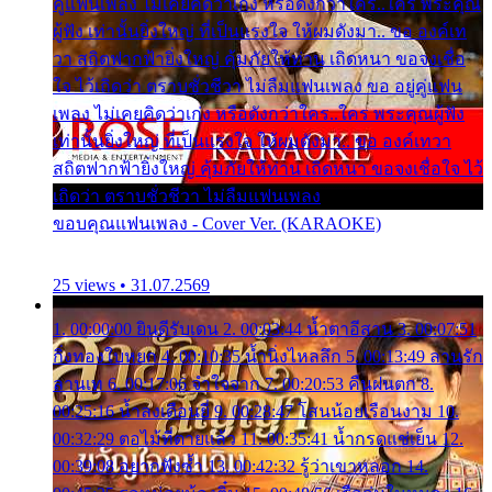
คู่แฟนเพลง ไม่เคยคิดว่าเก่ง หรือดังกว่าใคร..ใคร พระคุณ
ผู้ฟัง เท่านั้นยิ่งใหญ่ ที่เป็นแรงใจ ให้ผมดังมา.. ขอ องค์เท
วา สถิตฟากฟ้ายิ่งใหญ่ คุ้มภัยให้ท่าน เถิดหนา ขอจงเชื่อ
ใจ ไว้เถิดว่า ตราบชั่วชีวา ไม่ลืมแฟนเพลง ขอ อยู่คู่แฟน
เพลง ไม่เคยคิดว่าเก่ง หรือดังกว่าใคร..ใคร พระคุณผู้ฟัง
เท่านั้นยิ่งใหญ่ ที่เป็นแรงใจ ให้ผมดังมา.. ขอ องค์เทวา
สถิตฟากฟ้ายิ่งใหญ่ คุ้มภัยให้ท่าน เถิดหนา ขอจงเชื่อใจ ไว้
เถิดว่า ตราบชั่วชีวา ไม่ลืมแฟนเพลง
ขอบคุณแฟนเพลง - Cover Ver. (KARAOKE)
25 views • 31.07.2569
1. 00:00:00 ยินดีรับเดน 2. 00:03:44 น้ำตาอีสาน 3. 00:07:51
กิ่งทองใบหยก 4. 00:10:35 น้ำนิ่งไหลลึก 5. 00:13:49 ลานรัก
ลานเท 6. 00:17:06 จำใจจาก 7. 00:20:53 คืนฝนตก 8.
00:25:16 น้ำลงเดือนยี่ 9. 00:28:47 โสนน้อยเรือนงาม 10.
00:32:29 ตอไม้ที่ตายแล้ว 11. 00:35:41 น้ำกรดแช่เย็น 12.
00:39:08 อยากฟังซ้ำ 13. 00:42:32 รู้ว่าเขาหลอก 14.