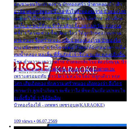
ออเซาะจนใจเบา สงสาร บัวทองเศร้า น้ำตาคลอเบ้า เฝ้า
อาลัย หนุ่มรูปหล่อหนีไกล หัวใจบัวทองระรวย บัวทองโศก
เพราะเป็นโรครักจาง ชีวิตเคว้งคว้าง เมื่อรักห่างร้างไกล
แม่ก็บอก พ่อก็สั่งจะรักใครสักครั้ง อย่าไปหวังความรวย
พลั้งไปใครจะช่วย ซื้อเปลมาไกว ให้ลูกบัวทอง เวรกรรม
ตามสนอง จึงเศร้าหมอง กลีบบัวทองต้องโรย บัวทองไม่
ตระหนัก เพราะไม่รักโคลนตม บัวทองท้องกลม เพราะลืม
ตมน้ำคลอง หลงลิ้น ที่สิ้นสัตย์ เจ้าจึงไม่ระมัด หลงกลิ่นลิ้น
โชย คำหวาน เขาวาดโรย บัวทองกลีบโรย ต้องร้อนรุม บัว
มาบานก่อนตูม ดุจไฟสุมร้อนรุมอุรา บัวทองผ่ายผอม
เพราะตรอมฤทัย ข้าวปลาไม่สนใจ ร้องไห้ลูกเดียว หยุด
โศก เสียเถิดทอง พักความเศร้าหมอง เถิดทองจ๋า ถึงใคร
เขาจะว่า ลูกเจ้าเกิดมา จะชื่อว่าไง พี่ขอเป็นเพื่อนปลอบใจ
จะตั้งชื่อให้ ว่าไอ้บังเอิญ
บัวทองร้องไห้ - เทพพร เพชรอุบล(KARAOKE)
109 views • 06.07.2569