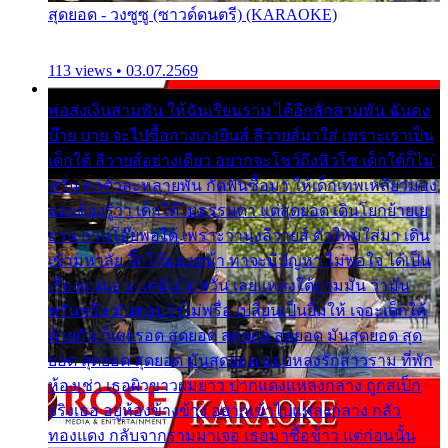
สุดยอด - วงซูซู (ซาวด์ดนตรี) (KARAOKE)
113 views • 03.07.2569
พ่อส่งเงินสามพัน ให้ฉันเรียนราม ได้อีกสักสามพัน ฉันคง
บ๊าย บาย จะไปซื้อกางเกงยีนส์ ลีวายส์มาใส่ เพราะเราเป็น
เด็กใต้ ลีวายส์อย่างเดียว อยากจะโชว์ถึงหิวโซ เด็กใต้ก็ไม่
หวั่น ตกตัวละหลายพัน กัดฟันซื้อมา ให้เด็กเทพเหลียวมอง
และต้องรู้ว่า เด็กใต้ไม่ธรรมดา แต่สุดยอด เดินโยกย้ายเย
ยวน กวนโอ๊ยพอได้ เพราะว่านุ่งลีวายส์ ตัวใหม่ใส่มา เดิน
เข้ามหาลัย จิ๊กโก๊มองหน้า ท่าจะมีปัญหา ไม่พอใจ ได้เป็น
เรื่องแน่นอน แต่ฉันไม่หวั่น เลยแหลงใต้ถามมัน ว่ามัน
พรั่นพรือ มันตอบว่าไม่พรื่อ เปลี่ยนเป็นยิ้มให้ เจอะเด็กใต้
ด้วยกัน ก็เลยรอด สุดยอด สุดยอด สุดยอด มันสุดยอด สุด
ยอด สุดยอด สุดยอด มันสุดยอด แอบหลงรักสาวราม ที่พัก
ห้องเช่า เธอผิวขาวผมยาว ปากแดงแหลงกลาง ถูกสเป็ก
จริงเธอ อยู่ห้องข้างข้าง อยากเข้าไปแหลงกลาง กลัว
ทองแดง กลับจากรามมาเจอ เธอมาซื้อข้าว แต่ก่อนนั้น