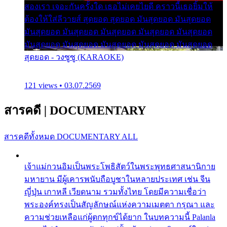
สองเรา เจอะกันครั้งใด เธอไม่เคยไยดี คราวนี้เธอยิ้มให้
ต้องให้ใส่ลีวายส์ สุดยอด สุดยอด มันสุดยอด มันสุดยอด
มันสุดยอด มันสุดยอด มันสุดยอด มันสุดยอด มันสุดยอด
มันสุดยอด มันสุดยอด มันสุดยอด มันสุดยอด มันสุดยอด
สุดยอด - วงซูซู (KARAOKE)
121 views • 03.07.2569
สารคดี
|
DOCUMENTARY
สารคดีทั้งหมด
DOCUMENTARY ALL
เจ้าแม่กวนอิมเป็นพระโพธิสัตว์ในพระพุทธศาสนานิกาย
มหายาน มีผู้เคารพนับถือบูชาในหลายประเทศ เช่น จีน
ญี่ปุ่น เกาหลี เวียดนาม รวมทั้งไทย โดยมีความเชื่อว่า
พระองค์ทรงเป็นสัญลักษณ์แห่งความเมตตา กรุณา และ
ความช่วยเหลือแก่ผู้ตกทุกข์ได้ยาก ในบทความนี้ Palanla