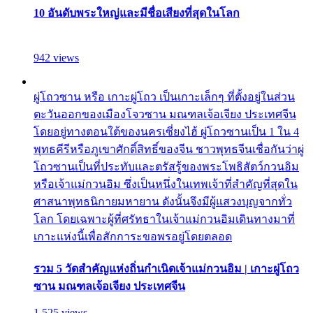
10 อันดับพระใหญ่และมีชื่อเสียงที่สุดในโลก
942 views
ผู่โถวซาน หรือ เกาะผู่โถว เป็นเกาะเล็กๆ ที่ตั้งอยู่ในส่วน
ตะวันออกของเมืองโจวซาน มณฑลเจ้อเจียง ประเทศจีน
โดยอยู่ทางตอนใต้ของนครเซี่ยงไฮ้ ผู่โถวซานเป็น 1 ใน 4
พุทธคีรีหรือภูเขาศักดิ์สิทธิ์ของจีน ชาวพุทธจีนเชื่อกันว่าผู่
โถวซานเป็นที่ประทับและตรัสรู้ของพระโพธิสัตว์กวนอิม
หรือเจ้าแม่กวนอิม ซึ่งเป็นหนึ่งในเทพเจ้าที่สำคัญที่สุดใน
ศาสนาพุทธนิกายมหายาน ดังนั้นจึงมีผู้แสวงบุญจากทั่ว
โลก โดยเฉพาะผู้ที่ศรัทธาในเจ้าแม่กวนอิมเดินทางมาที่
เกาะแห่งนี้เพื่อสักการะขอพรอยู่โดยตลอด
รวม 5 วัดสำคัญแห่งถิ่นกำเนิดเจ้าแม่กวนอิม | เกาะผู่โถว
ซาน มณฑลเจ้อเจียง ประเทศจีน
1,525 views