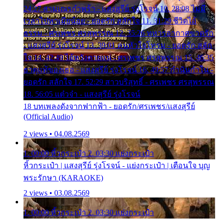
24:27 สามเณรกำพร้า - แสงสุรีย์ รุ่งโรจน์ 10. 28:08 ไม่มี
เวลาไปหาเมียน้อย - ยอดรัก สลักใจ 11. 31:29 ชีวิตไอ้
ธรรม - ศรเพชร ศรสุพรรณ 12. 35:26 ทหารอากาศขาดรัก
- แสงสุรีย์ รุ่งโรจน์ 13. 39:01 คนหัวใจโทรม - ยอดรัก สลัก
ใจ 14. 42:49 ไอ้หวังตายแน่ - ศรเพชร ศรสุพรรณ 15. 46:35
ธาตุแท้ของเธอ - แสงสุรีย์ รุ่งโรจน์ 16. 49:57 กำนันกำใน -
ยอดรัก สลักใจ 17. 52:29 สาวบริสุทธิ์ - ศรเพชร ศรสุพรรณ
18. 56:05 แต๋วจ๋า - แสงสุรีย์ รุ่งโรจน์
18 บทเพลงดังจากฟากฟ้า - ยอดรัก/ศรเพชร/แสงสุรีย์
(Official Audio)
2 views • 04.08.2569
1. 00:00 หิ้วกระเป๋า 2. 03:30 แย่งกระเป๋า
หิ้วกระเป๋า | แสงสุรีย์ รุ่งโรจน์ - แย่งกระเป๋า | เตือนใจ บุญ
พระรักษา (KARAOKE)
2 views • 03.08.2569
1. 00:00 หิ้วกระเป๋า 2. 03:30 แย่งกระเป๋า