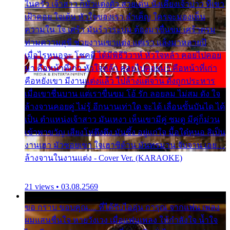
ในครัว เจ้าสาว ก็มัวแต่งตัว สวยเด่น นั่งเคียงเจ้าบ่าว ที่เขา
เฝ้าคอย ใจเต้น หัวใจของเรา ลำเค็ญ ใครจะมองเห็น
ความใน ใจ เศร้า มันร้าวระบม ต้องมาขื่นขม เศร้าตรม
ท่ามความสุขี ช่วยงานเขาแต่ง แต่เรา แล้งมาหลายปี
เมื่อไรหนอจะ โชคดี ได้มีพิธีวิวาห์ หัวใจหล้า คอยไปคอย
มา คือหน้าที่เก่า หัวใจหล้า คอยไปคอยมา คือหน้าที่เก่า
คือหยังเขา มีงานแต่งแล้ว ไปล้างแต่จาน ดั่งถูกประหาร
เมื่อเขาชื่นบาน แต่เราขื่นขม โอ้ รัก ลอยลม ไม่สม ดัง ใจ
ล้างจานคอยคู่ ไม่รู้ อีกนานเท่าใด จะได้ เลื่อนขั้นบันได ได้
เป็น ตำแหน่งเจ้าสาว มันเหงา เห็นเขามีคู่ ซมดู มีคู่ก็ม่วน
เข้าพาขวัญ เสียงโห่ตึงตึง มันซึ้ง อยู่แก่ใจ มื้อใด๋หนอ สิเป็น
งานเฮา มัวซอยเขา ใจเฮาซิด้าน มันทรมาน จับจาน เอย…
ล้างจานในงานแต่ง - Cover Ver. (KARAOKE)
21 views • 03.08.2569
ขอ กราบ ขอบคุณ.... ที่ได้รับไออุ่น การุณ จากแฟน เพลง
ผมแสนชื่นใจ หายวังเวง เมื่อแฟนเพลง ให้กำลังใจ น้ำใจ