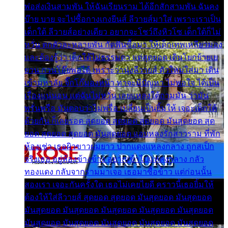
พ่อส่งเงินสามพัน ให้ฉันเรียนราม ได้อีกสักสามพัน ฉันคง
บ๊าย บาย จะไปซื้อกางเกงยีนส์ ลีวายส์มาใส่ เพราะเราเป็น
เด็กใต้ ลีวายส์อย่างเดียว อยากจะโชว์ถึงหิวโซ เด็กใต้ก็ไม่
หวั่น ตกตัวละหลายพัน กัดฟันซื้อมา ให้เด็กเทพเหลียวมอง
และต้องรู้ว่า เด็กใต้ไม่ธรรมดา แต่สุดยอด เดินโยกย้ายเย
ยวน กวนโอ๊ยพอได้ เพราะว่านุ่งลีวายส์ ตัวใหม่ใส่มา เดิน
เข้ามหาลัย จิ๊กโก๊มองหน้า ท่าจะมีปัญหา ไม่พอใจ ได้เป็น
เรื่องแน่นอน แต่ฉันไม่หวั่น เลยแหลงใต้ถามมัน ว่ามัน
พรั่นพรือ มันตอบว่าไม่พรื่อ เปลี่ยนเป็นยิ้มให้ เจอะเด็กใต้
ด้วยกัน ก็เลยรอด สุดยอด สุดยอด สุดยอด มันสุดยอด สุด
ยอด สุดยอด สุดยอด มันสุดยอด แอบหลงรักสาวราม ที่พัก
ห้องเช่า เธอผิวขาวผมยาว ปากแดงแหลงกลาง ถูกสเป็ก
จริงเธอ อยู่ห้องข้างข้าง อยากเข้าไปแหลงกลาง กลัว
ทองแดง กลับจากรามมาเจอ เธอมาซื้อข้าว แต่ก่อนนั้น
สองเรา เจอะกันครั้งใด เธอไม่เคยไยดี คราวนี้เธอยิ้มให้
ต้องให้ใส่ลีวายส์ สุดยอด สุดยอด มันสุดยอด มันสุดยอด
มันสุดยอด มันสุดยอด มันสุดยอด มันสุดยอด มันสุดยอด
มันสุดยอด มันสุดยอด มันสุดยอด มันสุดยอด มันสุดยอด