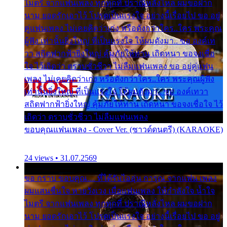
ไมตรี จากแฟนเพลง ทุกทุกที่ ปราณีหลั่งไหล ผมขอฝาก
นาม ยอดรักเอาไว้ โปรดเป็นแรงใจ อย่างนี้เรื่อยไป ขอ อยู่
คู่แฟนเพลง ไม่เคยคิดว่าเก่ง หรือดังกว่าใคร..ใคร พระคุณ
ผู้ฟัง เท่านั้นยิ่งใหญ่ ที่เป็นแรงใจ ให้ผมดังมา.. ขอ องค์เท
วา สถิตฟากฟ้ายิ่งใหญ่ คุ้มภัยให้ท่าน เถิดหนา ขอจงเชื่อ
ใจ ไว้เถิดว่า ตราบชั่วชีวา ไม่ลืมแฟนเพลง ขอ อยู่คู่แฟน
เพลง ไม่เคยคิดว่าเก่ง หรือดังกว่าใคร..ใคร พระคุณผู้ฟัง
เท่านั้นยิ่งใหญ่ ที่เป็นแรงใจ ให้ผมดังมา.. ขอ องค์เทวา
สถิตฟากฟ้ายิ่งใหญ่ คุ้มภัยให้ท่าน เถิดหนา ขอจงเชื่อใจ ไว้
เถิดว่า ตราบชั่วชีวา ไม่ลืมแฟนเพลง
ขอบคุณแฟนเพลง - Cover Ver. (ซาวด์ดนตรี) (KARAOKE)
24 views • 31.07.2569
ขอ กราบ ขอบคุณ.... ที่ได้รับไออุ่น การุณ จากแฟน เพลง
ผมแสนชื่นใจ หายวังเวง เมื่อแฟนเพลง ให้กำลังใจ น้ำใจ
ไมตรี จากแฟนเพลง ทุกทุกที่ ปราณีหลั่งไหล ผมขอฝาก
นาม ยอดรักเอาไว้ โปรดเป็นแรงใจ อย่างนี้เรื่อยไป ขอ อยู่