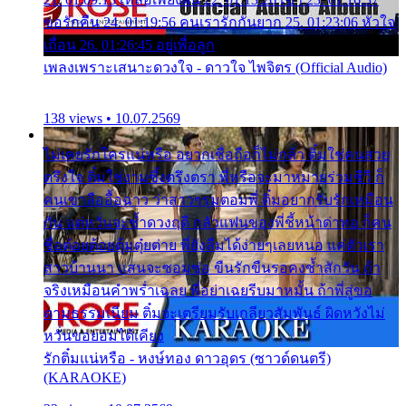
ขอรักคืน 24. 01:19:56 คนเรารักกันยาก 25. 01:23:06 หัวใจ
เถื่อน 26. 01:26:45 อยู่เพื่อลูก
เพลงเพราะเสนาะดวงใจ - ดาวใจ ไพจิตร (Official Audio)
138 views • 10.07.2569
ไม่เคยรักใครแน่หรือ อยากเชื่อถือก็ไม่กล้า ติ๋มใช่คนสวย
ตรึงใจ ติ๋มใช่งามซึ้งตรึงตรา พี่หรือจะมาหมายร่วมชีวี ก็
คนเขาลืออื้อฉาว ว่าสาวๆรุมตอมพี่ ติ๋มอยากรับรักเหมือน
กัน แต่หวั่นจะช้ำดวงฤดี กลัวแฟนของพี่ชี้หน้าด่าทอ ก็คน
ชื่อต๋อยต้อยตุ้มตุ๋ยต่าย พี่ยังลืมได้ง่ายๆเลยหนอ แค่ตัวเรา
สาวบ้านนา แสนจะซอมซ่อ ขืนรักขืนรอคงช้ำสักวัน ถ้า
จริงเหมือนคำพร่ำเฉลย พี่อย่าเฉยรีบมาหมั้น ถ้าพี่สู่ขอ
ตามธรรมเนียม ติ๋มจะเตรียมรับเกลียวสัมพันธ์ ผิดหวังไม่
หวั่นขอยอมได้เคียง
รักติ๋มแน่หรือ - หงษ์ทอง ดาวอุดร (ซาวด์ดนตรี)
(KARAOKE)