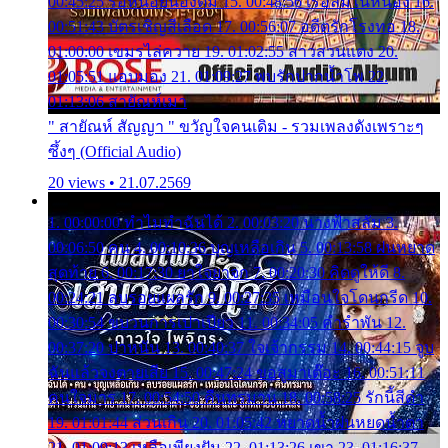
00:45:25 รอหน่อยน้องติ๋ม 15. 00:48:56 เรือล่มในหนอง 16.
00:51:43 บัตรเชิญสีเลือด 17. 00:56:07 อดีตรักโรงทอ 18.
01:00:00 เขมรไล่ควาย 19. 01:02:55 สาวสวนแตง 20.
01:05:51 แอบมอง 21. 01:09:27 พบรักปากน้ำโพ 22.
01:13:06 สายัณห์เมา
" สายัณห์ สัญญา " ขวัญใจคนเดิม - รวมเพลงดังเพราะๆ
ซึ้งๆ (Official Audio)
20 views • 21.07.2569
1. 00:00:00 ทำไมทำฉันได้ 2. 00:03:20 นางฟ้าสลัม 3.
00:06:50 คน 4. 00:10:36 บุญเหลือเกิน 5. 00:13:58 ฝนหยาด
สุดท้าย 6. 00:17:30 ยาใจยาจก 7. 00:20:30 คิดดูให้ดี 8.
00:24:21 ลบรอยแผลรัก 9. 00:27:35 เหมือนใจโดนกรีด 10.
00:30:54 ขบวนการเปาเปียว 11. 00:34:05 คำรำพัน 12.
00:37:20 ปาหนัน 13. 00:40:37 ใจเจ้ากรรม 14. 00:44:15 จูบ
ฉันแล้วจงตายเสีย 15. 00:47:24 ขอสูมาเต๊อะ 16. 00:51:11
คนใจมาร 17. 00:54:50 คืนทรมาน 18. 00:58:25 รักนี้สีดำ
19. 01:01:44 ส่วนเกิน 20. 01:05:42 หยาดน้ำฝนหยดน้ำตา
21. 01:09:13 เหลือเพียงฝัน 22. 01:13:26 เขา 23. 01:16:37