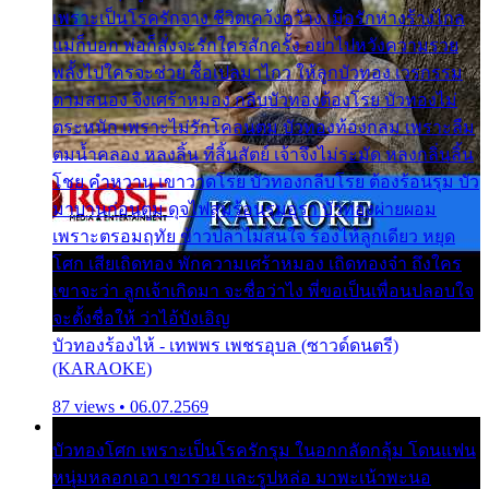
เพราะเป็นโรครักจาง ชีวิตเคว้งคว้าง เมื่อรักห่างร้างไกล
แม่ก็บอก พ่อก็สั่งจะรักใครสักครั้ง อย่าไปหวังความรวย
พลั้งไปใครจะช่วย ซื้อเปลมาไกว ให้ลูกบัวทอง เวรกรรม
ตามสนอง จึงเศร้าหมอง กลีบบัวทองต้องโรย บัวทองไม่
ตระหนัก เพราะไม่รักโคลนตม บัวทองท้องกลม เพราะลืม
ตมน้ำคลอง หลงลิ้น ที่สิ้นสัตย์ เจ้าจึงไม่ระมัด หลงกลิ่นลิ้น
โชย คำหวาน เขาวาดโรย บัวทองกลีบโรย ต้องร้อนรุม บัว
มาบานก่อนตูม ดุจไฟสุมร้อนรุมอุรา บัวทองผ่ายผอม
เพราะตรอมฤทัย ข้าวปลาไม่สนใจ ร้องไห้ลูกเดียว หยุด
โศก เสียเถิดทอง พักความเศร้าหมอง เถิดทองจ๋า ถึงใคร
เขาจะว่า ลูกเจ้าเกิดมา จะชื่อว่าไง พี่ขอเป็นเพื่อนปลอบใจ
จะตั้งชื่อให้ ว่าไอ้บังเอิญ
บัวทองร้องไห้ - เทพพร เพชรอุบล (ซาวด์ดนตรี)
(KARAOKE)
87 views • 06.07.2569
บัวทองโศก เพราะเป็นโรครักรุม ในอกกลัดกลุ้ม โดนแฟน
หนุ่มหลอกเอา เขารวย และรูปหล่อ มาพะเน้าพะนอ