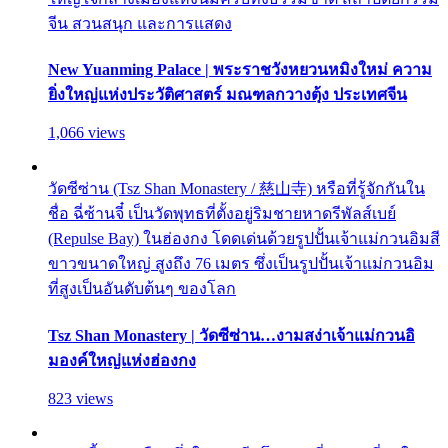
จีน สวนสนุก และการแสดง
New Yuanming Palace | พระราชวังหยวนหมิงใหม่ ความ
ยิ่งใหญ่แห่งประวัติศาสตร์ มณฑลกวางตุ้ง ประเทศจีน
1,066 views
วัดซีซ่าน (Tsz Shan Monastery / 慈山寺) หรือที่รู้จักกันใน
ชื่อ ฉี่ซ้านจี๋ เป็นวัดพุทธที่ตั้งอยู่ริมชายหาดรีพัลส์เบย์
(Repulse Bay) ในฮ่องกง โดดเด่นด้วยรูปปั้นเจ้าแม่กวนอิมสี
ขาวขนาดใหญ่ สูงถึง 76 เมตร ซึ่งเป็นรูปปั้นเจ้าแม่กวนอิม
ที่สูงเป็นอันดับต้นๆ ของโลก
Tsz Shan Monastery | วัดซีซ่าน…งามสง่าเจ้าแม่กวนอิ
มองค์ใหญ่แห่งฮ่องกง
823 views