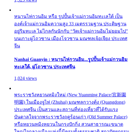
หนานไห่กวนอิม หรือ รูปปั้นเจ้าแม่กวนอิมทะเลใต้ เป็น
องค์เจ้าแม่กวนอิมความสูง 33 เมตรรวมฐาน ประดิษฐาน
อยู่ริมทะเล ไม่ไกลกันนักกับ “วัดเจ้าแม่กวนอิมไม่ยอมไป”
บนเกาะผู่โถวซาน เมืองโจวซาน มณฑลเจ้อเจียง ประเทศ
จีน
Nanhai Guanyin : หนานไห่กวนอิม...รูปปั้นเจ้าแม่กวนอิม
ทะเลใต้, ผู่โถวซาน ประเทศจีน
1,024 views
พระราชวังหยวนหมิงใหม่ (New Yuanming Palace/宮新園
明園) ในเมืองจูไห่ (Zhuhai) มณฑลกวางตุ้ง (Quangdong)
ประเทศจีน เป็นสวนและสถานที่ท่องเที่ยวที่ได้รับแรง
บันดาลใจจากพระราชวังฤดูร้อนเก่า (Old Summer Palace)
หรือหยวนหมิงหยวนในกรุงปักกิ่ง สวนสาธารณะขนาด
ใหญ่ใจกลางเมืองแห่งนี้มีครบทั้งธรรมชาติ สถาปัตยกรรม