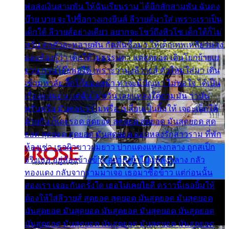
พ่อส่งเงินสามพัน ให้ฉันเรียนราม ได้อีกสักสามพัน ฉันคง
บ๊าย บาย จะไปซื้อกางเกงยีนส์ ลีวายส์มาใส่ เพราะเราเป็น
เด็กใต้ ลีวายส์อย่างเดียว อยากจะโชว์ถึงหิวโซ เด็กใต้ก็ไม่
หวั่น ตกตัวละหลายพัน กัดฟันซื้อมา ให้เด็กเทพเหลียวมอง
และต้องรู้ว่า เด็กใต้ไม่ธรรมดา แต่สุดยอด เดินโยกย้ายเย
ยวน กวนโอ๊ยพอได้ เพราะว่านุ่งลีวายส์ ตัวใหม่ใส่มา เดิน
เข้ามหาลัย จิ๊กโก๊มองหน้า ท่าจะมีปัญหา ไม่พอใจ ได้เป็น
เรื่องแน่นอน แต่ฉันไม่หวั่น เลยแหลงใต้ถามมัน ว่ามัน
พรั่นพรือ มันตอบว่าไม่พรื่อ เปลี่ยนเป็นยิ้มให้ เจอะเด็กใต้
ด้วยกัน ก็เลยรอด สุดยอด สุดยอด สุดยอด มันสุดยอด สุด
ยอด สุดยอด สุดยอด มันสุดยอด แอบหลงรักสาวราม ที่พัก
ห้องเช่า เธอผิวขาวผมยาว ปากแดงแหลงกลาง ถูกสเป็ก
จริงเธอ อยู่ห้องข้างข้าง อยากเข้าไปแหลงกลาง กลัว
ทองแดง กลับจากรามมาเจอ เธอมาซื้อข้าว แต่ก่อนนั้น
สองเรา เจอะกันครั้งใด เธอไม่เคยไยดี คราวนี้เธอยิ้มให้
ต้องให้ใส่ลีวายส์ สุดยอด สุดยอด มันสุดยอด มันสุดยอด
มันสุดยอด มันสุดยอด มันสุดยอด มันสุดยอด มันสุดยอด
มันสุดยอด มันสุดยอด มันสุดยอด มันสุดยอด มันสุดยอด