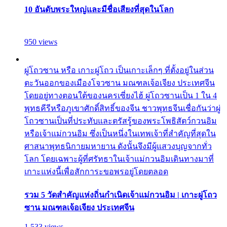
10 อันดับพระใหญ่และมีชื่อเสียงที่สุดในโลก
950 views
ผู่โถวซาน หรือ เกาะผู่โถว เป็นเกาะเล็กๆ ที่ตั้งอยู่ในส่วน
ตะวันออกของเมืองโจวซาน มณฑลเจ้อเจียง ประเทศจีน
โดยอยู่ทางตอนใต้ของนครเซี่ยงไฮ้ ผู่โถวซานเป็น 1 ใน 4
พุทธคีรีหรือภูเขาศักดิ์สิทธิ์ของจีน ชาวพุทธจีนเชื่อกันว่าผู่
โถวซานเป็นที่ประทับและตรัสรู้ของพระโพธิสัตว์กวนอิม
หรือเจ้าแม่กวนอิม ซึ่งเป็นหนึ่งในเทพเจ้าที่สำคัญที่สุดใน
ศาสนาพุทธนิกายมหายาน ดังนั้นจึงมีผู้แสวงบุญจากทั่ว
โลก โดยเฉพาะผู้ที่ศรัทธาในเจ้าแม่กวนอิมเดินทางมาที่
เกาะแห่งนี้เพื่อสักการะขอพรอยู่โดยตลอด
รวม 5 วัดสำคัญแห่งถิ่นกำเนิดเจ้าแม่กวนอิม | เกาะผู่โถว
ซาน มณฑลเจ้อเจียง ประเทศจีน
1,533 views