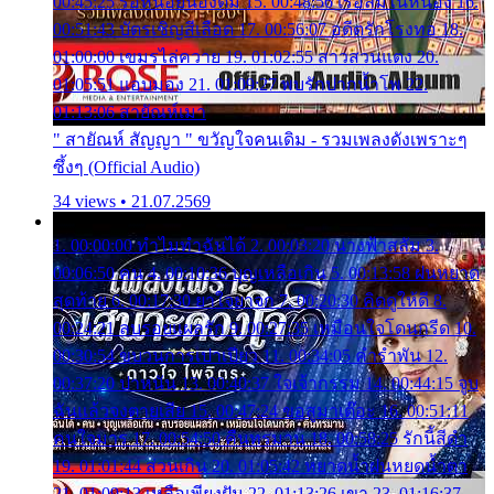
00:45:25 รอหน่อยน้องติ๋ม 15. 00:48:56 เรือล่มในหนอง 16.
00:51:43 บัตรเชิญสีเลือด 17. 00:56:07 อดีตรักโรงทอ 18.
01:00:00 เขมรไล่ควาย 19. 01:02:55 สาวสวนแตง 20.
01:05:51 แอบมอง 21. 01:09:27 พบรักปากน้ำโพ 22.
01:13:06 สายัณห์เมา
" สายัณห์ สัญญา " ขวัญใจคนเดิม - รวมเพลงดังเพราะๆ
ซึ้งๆ (Official Audio)
34 views • 21.07.2569
1. 00:00:00 ทำไมทำฉันได้ 2. 00:03:20 นางฟ้าสลัม 3.
00:06:50 คน 4. 00:10:36 บุญเหลือเกิน 5. 00:13:58 ฝนหยาด
สุดท้าย 6. 00:17:30 ยาใจยาจก 7. 00:20:30 คิดดูให้ดี 8.
00:24:21 ลบรอยแผลรัก 9. 00:27:35 เหมือนใจโดนกรีด 10.
00:30:54 ขบวนการเปาเปียว 11. 00:34:05 คำรำพัน 12.
00:37:20 ปาหนัน 13. 00:40:37 ใจเจ้ากรรม 14. 00:44:15 จูบ
ฉันแล้วจงตายเสีย 15. 00:47:24 ขอสูมาเต๊อะ 16. 00:51:11
คนใจมาร 17. 00:54:50 คืนทรมาน 18. 00:58:25 รักนี้สีดำ
19. 01:01:44 ส่วนเกิน 20. 01:05:42 หยาดน้ำฝนหยดน้ำตา
21. 01:09:13 เหลือเพียงฝัน 22. 01:13:26 เขา 23. 01:16:37