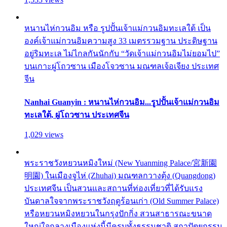
หนานไห่กวนอิม หรือ รูปปั้นเจ้าแม่กวนอิมทะเลใต้ เป็น
องค์เจ้าแม่กวนอิมความสูง 33 เมตรรวมฐาน ประดิษฐาน
อยู่ริมทะเล ไม่ไกลกันนักกับ “วัดเจ้าแม่กวนอิมไม่ยอมไป”
บนเกาะผู่โถวซาน เมืองโจวซาน มณฑลเจ้อเจียง ประเทศ
จีน
Nanhai Guanyin : หนานไห่กวนอิม...รูปปั้นเจ้าแม่กวนอิม
ทะเลใต้, ผู่โถวซาน ประเทศจีน
1,029 views
พระราชวังหยวนหมิงใหม่ (New Yuanming Palace/宮新園
明園) ในเมืองจูไห่ (Zhuhai) มณฑลกวางตุ้ง (Quangdong)
ประเทศจีน เป็นสวนและสถานที่ท่องเที่ยวที่ได้รับแรง
บันดาลใจจากพระราชวังฤดูร้อนเก่า (Old Summer Palace)
หรือหยวนหมิงหยวนในกรุงปักกิ่ง สวนสาธารณะขนาด
ใหญ่ใจกลางเมืองแห่งนี้มีครบทั้งธรรมชาติ สถาปัตยกรรม