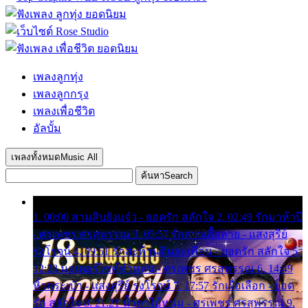
เพลงลูกทุ่ง
เพลงลูกกรุง
เพลงเพื่อชีวิต
อัลบั้ม
เพลงทั้งหมด
Music All
ค้นหา
Search
1. 00:00 สามสิบยังแจ๋ว - ยอดรัก สลักใจ 2. 02:49 รักมาห้าปี
- ศรเพชร ศรสุพรรณ 3. 05:57 รักสาวเสื้อลาย - แสงสุรีย์
รุ่งโรจน์ 4. 09:51 รักสะท้านดินสะเทือน - ยอดรัก สลักใจ 5.
12:23 มอเตอร์ไซค์ทำหล่น - ศรเพชร ศรสุพรรณ 6. 14:49
หิ้วกระเป๋า - แสงสุรีย์ รุ่งโรจน์ 7. 17:57 รักเผื่อเลือก - ยอด
รัก สลักใจ 8. 21:21 น้ำตาไอ้หนุ่ม - ศรเพชร ศรสุพรรณ 9.