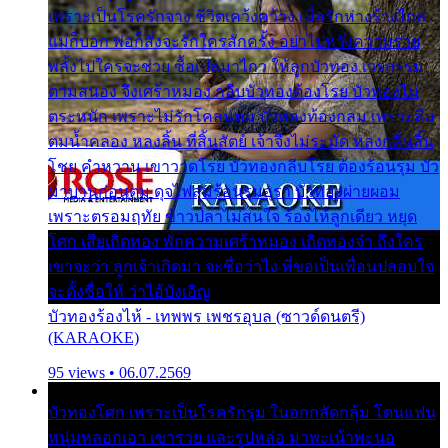
เพราะเป็นโรครักจาง ชีวิตเคว้งคว้าง เมื่อรักห่างร้างไกล
แม่ก็บอก พ่อก็สั่งจะรักใครสักครั้ง อย่าไปหวังความรวย
พลั้งไปใครจะช่วย ซื้อเปลมาไกว ให้ลูกบัวทอง เวรกรรม
ตามสนอง จึงเศร้าหมอง กลีบบัวทองต้องโรย บัวทองไม่
ตระหนัก เพราะไม่รักโคลนตม บัวทองท้องกลม เพราะลืม
ตมน้ำคลอง หลงลิ้น ที่สิ้นสัตย์ เจ้าจึงไม่ระมัด หลงกลิ่นลิ้น
โชย คำหวาน เขาวาดโรย บัวทองกลีบโรย ต้องร้อนรุม บัว
มาบานก่อนตูม ดุจไฟสุมร้อนรุมอุรา บัวทองผ่ายผอม
เพราะตรอมฤทัย ข้าวปลาไม่สนใจ ร้องไห้ลูกเดียว หยุด
โศก เสียเถิดทอง พักความเศร้าหมอง เถิดทองจ๋า ถึงใคร
เขาจะว่า ลูกเจ้าเกิดมา จะชื่อว่าไง พี่ขอเป็นเพื่อนปลอบใจ
จะตั้งชื่อให้ ว่าไอ้บังเอิญ
บัวทองร้องไห้ - เทพพร เพชรอุบล (ซาวด์ดนตรี)
(KARAOKE)
95 views • 06.07.2569
บัวทองโศก เพราะเป็นโรครักรุม ในอกกลัดกลุ้ม โดนแฟน
หนุ่มหลอกเอา เขารวย และรูปหล่อ มาพะเน้าพะนอ