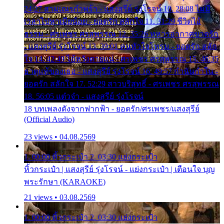
24:27 สามเณรกำพร้า - แสงสุรีย์ รุ่งโรจน์ 10. 28:08 ไม่มี
เวลาไปหาเมียน้อย - ยอดรัก สลักใจ 11. 31:29 ชีวิตไอ้
ธรรม - ศรเพชร ศรสุพรรณ 12. 35:26 ทหารอากาศขาดรัก
- แสงสุรีย์ รุ่งโรจน์ 13. 39:01 คนหัวใจโทรม - ยอดรัก สลัก
ใจ 14. 42:49 ไอ้หวังตายแน่ - ศรเพชร ศรสุพรรณ 15. 46:35
ธาตุแท้ของเธอ - แสงสุรีย์ รุ่งโรจน์ 16. 49:57 กำนันกำใน -
ยอดรัก สลักใจ 17. 52:29 สาวบริสุทธิ์ - ศรเพชร ศรสุพรรณ
18. 56:05 แต๋วจ๋า - แสงสุรีย์ รุ่งโรจน์
18 บทเพลงดังจากฟากฟ้า - ยอดรัก/ศรเพชร/แสงสุรีย์
(Official Audio)
23 views • 04.08.2569
1. 00:00 หิ้วกระเป๋า 2. 03:30 แย่งกระเป๋า
หิ้วกระเป๋า | แสงสุรีย์ รุ่งโรจน์ - แย่งกระเป๋า | เตือนใจ บุญ
พระรักษา (KARAOKE)
21 views • 03.08.2569
1. 00:00 หิ้วกระเป๋า 2. 03:30 แย่งกระเป๋า