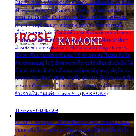
ในครัว เจ้าสาว ก็มัวแต่งตัว สวยเด่น นั่งเคียงเจ้าบ่าว ที่เขา
เฝ้าคอย ใจเต้น หัวใจของเรา ลำเค็ญ ใครจะมองเห็น
ความใน ใจ เศร้า มันร้าวระบม ต้องมาขื่นขม เศร้าตรม
ท่ามความสุขี ช่วยงานเขาแต่ง แต่เรา แล้งมาหลายปี
เมื่อไรหนอจะ โชคดี ได้มีพิธีวิวาห์ หัวใจหล้า คอยไปคอย
มา คือหน้าที่เก่า หัวใจหล้า คอยไปคอยมา คือหน้าที่เก่า
คือหยังเขา มีงานแต่งแล้ว ไปล้างแต่จาน ดั่งถูกประหาร
เมื่อเขาชื่นบาน แต่เราขื่นขม โอ้ รัก ลอยลม ไม่สม ดัง ใจ
ล้างจานคอยคู่ ไม่รู้ อีกนานเท่าใด จะได้ เลื่อนขั้นบันได ได้
เป็น ตำแหน่งเจ้าสาว มันเหงา เห็นเขามีคู่ ซมดู มีคู่ก็ม่วน
เข้าพาขวัญ เสียงโห่ตึงตึง มันซึ้ง อยู่แก่ใจ มื้อใด๋หนอ สิเป็น
งานเฮา มัวซอยเขา ใจเฮาซิด้าน มันทรมาน จับจาน เอย…
ล้างจานในงานแต่ง - Cover Ver. (KARAOKE)
31 views • 03.08.2569
ขอ กราบ ขอบคุณ.... ที่ได้รับไออุ่น การุณ จากแฟน เพลง
ผมแสนชื่นใจ หายวังเวง เมื่อแฟนเพลง ให้กำลังใจ น้ำใจ