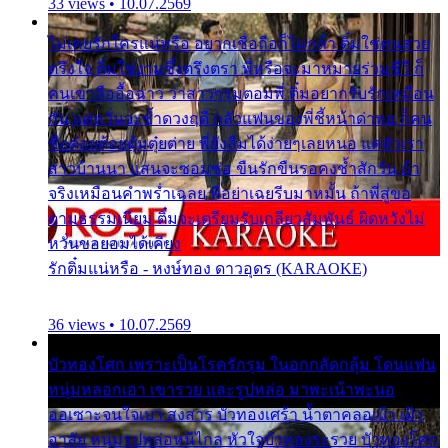
33 views • 10.07.2569
ไม่เคยรักใครแน่หรือ อยากเชื่อถือก็ไม่กล้า ติ๋มใช่คนสวย
ตรึงใจ ติ๋มใช่งามซึ้งตรึงตรา พี่หรือจะมาหมายร่วมชีวี ก็
คนเขาลืออื้อฉาว ว่าสาวๆรุมตอมพี่ ติ๋มอยากรับรักเหมือน
กัน แต่หวั่นจะช้ำดวงฤดี กลัวแฟนของพี่ชี้หน้าด่าทอ ก็คน
ชื่อต๋อยต้อยตุ้มตุ๋ยต่าย พี่ยังลืมได้ง่ายๆเลยหนอ แค่ตัวเรา
สาวบ้านนา แสนจะซอมซ่อ ขืนรักขืนรอคงช้ำสักวัน ถ้า
จริงเหมือนคำพร่ำเฉลย พี่อย่าเฉยรีบมาหมั้น ถ้าพี่สู่ขอ
ตามธรรมเนียม ติ๋มจะเตรียมรับเกลียวสัมพันธ์ ผิดหวังไม่
หวั่นขอยอมได้เคียง
รักติ๋มแน่หรือ - หงษ์ทอง ดาวอุดร (KARAOKE)
36 views • 10.07.2569
บัวทองโศก เพราะเป็นโรครักรุม ในอกกลัดกลุ้ม โดนแฟน
หนุ่มหลอกเอา เขารวย และรูปหล่อ มาพะเน้าพะนอ
ออเซาะจนใจเบา สงสาร บัวทองเศร้า น้ำตาคลอเบ้า เฝ้า
อาลัย หนุ่มรูปหล่อหนีไกล หัวใจบัวทองระรวย บัวทองโศก