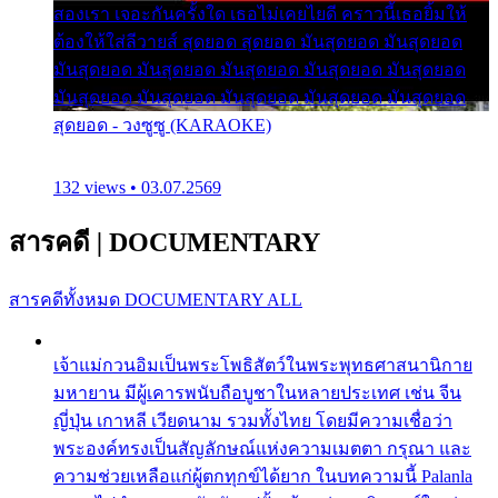
สองเรา เจอะกันครั้งใด เธอไม่เคยไยดี คราวนี้เธอยิ้มให้
ต้องให้ใส่ลีวายส์ สุดยอด สุดยอด มันสุดยอด มันสุดยอด
มันสุดยอด มันสุดยอด มันสุดยอด มันสุดยอด มันสุดยอด
มันสุดยอด มันสุดยอด มันสุดยอด มันสุดยอด มันสุดยอด
สุดยอด - วงซูซู (KARAOKE)
132 views • 03.07.2569
สารคดี
|
DOCUMENTARY
สารคดีทั้งหมด
DOCUMENTARY ALL
เจ้าแม่กวนอิมเป็นพระโพธิสัตว์ในพระพุทธศาสนานิกาย
มหายาน มีผู้เคารพนับถือบูชาในหลายประเทศ เช่น จีน
ญี่ปุ่น เกาหลี เวียดนาม รวมทั้งไทย โดยมีความเชื่อว่า
พระองค์ทรงเป็นสัญลักษณ์แห่งความเมตตา กรุณา และ
ความช่วยเหลือแก่ผู้ตกทุกข์ได้ยาก ในบทความนี้ Palanla