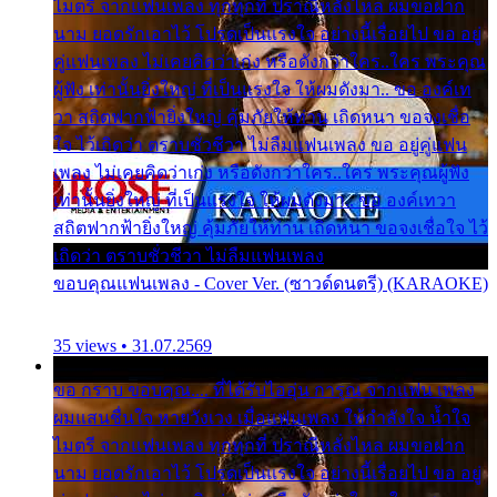
ไมตรี จากแฟนเพลง ทุกทุกที่ ปราณีหลั่งไหล ผมขอฝาก
นาม ยอดรักเอาไว้ โปรดเป็นแรงใจ อย่างนี้เรื่อยไป ขอ อยู่
คู่แฟนเพลง ไม่เคยคิดว่าเก่ง หรือดังกว่าใคร..ใคร พระคุณ
ผู้ฟัง เท่านั้นยิ่งใหญ่ ที่เป็นแรงใจ ให้ผมดังมา.. ขอ องค์เท
วา สถิตฟากฟ้ายิ่งใหญ่ คุ้มภัยให้ท่าน เถิดหนา ขอจงเชื่อ
ใจ ไว้เถิดว่า ตราบชั่วชีวา ไม่ลืมแฟนเพลง ขอ อยู่คู่แฟน
เพลง ไม่เคยคิดว่าเก่ง หรือดังกว่าใคร..ใคร พระคุณผู้ฟัง
เท่านั้นยิ่งใหญ่ ที่เป็นแรงใจ ให้ผมดังมา.. ขอ องค์เทวา
สถิตฟากฟ้ายิ่งใหญ่ คุ้มภัยให้ท่าน เถิดหนา ขอจงเชื่อใจ ไว้
เถิดว่า ตราบชั่วชีวา ไม่ลืมแฟนเพลง
ขอบคุณแฟนเพลง - Cover Ver. (ซาวด์ดนตรี) (KARAOKE)
35 views • 31.07.2569
ขอ กราบ ขอบคุณ.... ที่ได้รับไออุ่น การุณ จากแฟน เพลง
ผมแสนชื่นใจ หายวังเวง เมื่อแฟนเพลง ให้กำลังใจ น้ำใจ
ไมตรี จากแฟนเพลง ทุกทุกที่ ปราณีหลั่งไหล ผมขอฝาก
นาม ยอดรักเอาไว้ โปรดเป็นแรงใจ อย่างนี้เรื่อยไป ขอ อยู่