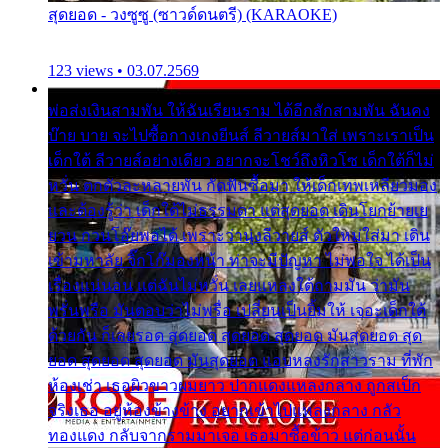
สุดยอด - วงซูซู (ซาวด์ดนตรี) (KARAOKE)
123 views • 03.07.2569
พ่อส่งเงินสามพัน ให้ฉันเรียนราม ได้อีกสักสามพัน ฉันคง
บ๊าย บาย จะไปซื้อกางเกงยีนส์ ลีวายส์มาใส่ เพราะเราเป็น
เด็กใต้ ลีวายส์อย่างเดียว อยากจะโชว์ถึงหิวโซ เด็กใต้ก็ไม่
หวั่น ตกตัวละหลายพัน กัดฟันซื้อมา ให้เด็กเทพเหลียวมอง
และต้องรู้ว่า เด็กใต้ไม่ธรรมดา แต่สุดยอด เดินโยกย้ายเย
ยวน กวนโอ๊ยพอได้ เพราะว่านุ่งลีวายส์ ตัวใหม่ใส่มา เดิน
เข้ามหาลัย จิ๊กโก๊มองหน้า ท่าจะมีปัญหา ไม่พอใจ ได้เป็น
เรื่องแน่นอน แต่ฉันไม่หวั่น เลยแหลงใต้ถามมัน ว่ามัน
พรั่นพรือ มันตอบว่าไม่พรื่อ เปลี่ยนเป็นยิ้มให้ เจอะเด็กใต้
ด้วยกัน ก็เลยรอด สุดยอด สุดยอด สุดยอด มันสุดยอด สุด
ยอด สุดยอด สุดยอด มันสุดยอด แอบหลงรักสาวราม ที่พัก
ห้องเช่า เธอผิวขาวผมยาว ปากแดงแหลงกลาง ถูกสเป็ก
จริงเธอ อยู่ห้องข้างข้าง อยากเข้าไปแหลงกลาง กลัว
ทองแดง กลับจากรามมาเจอ เธอมาซื้อข้าว แต่ก่อนนั้น