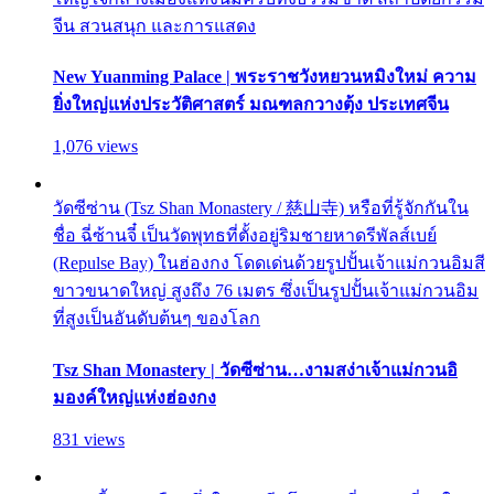
จีน สวนสนุก และการแสดง
New Yuanming Palace | พระราชวังหยวนหมิงใหม่ ความ
ยิ่งใหญ่แห่งประวัติศาสตร์ มณฑลกวางตุ้ง ประเทศจีน
1,076 views
วัดซีซ่าน (Tsz Shan Monastery / 慈山寺) หรือที่รู้จักกันใน
ชื่อ ฉี่ซ้านจี๋ เป็นวัดพุทธที่ตั้งอยู่ริมชายหาดรีพัลส์เบย์
(Repulse Bay) ในฮ่องกง โดดเด่นด้วยรูปปั้นเจ้าแม่กวนอิมสี
ขาวขนาดใหญ่ สูงถึง 76 เมตร ซึ่งเป็นรูปปั้นเจ้าแม่กวนอิม
ที่สูงเป็นอันดับต้นๆ ของโลก
Tsz Shan Monastery | วัดซีซ่าน…งามสง่าเจ้าแม่กวนอิ
มองค์ใหญ่แห่งฮ่องกง
831 views