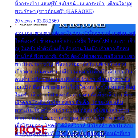
หิ้วกระเป๋า | แสงสุรีย์ รุ่งโรจน์ - แย่งกระเป๋า | เตือนใจ บุญ
พระรักษา (ซาวด์ดนตรี) (KARAOKE)
20 views • 03.08.2569
งานแต่ง เขาแซง แย่งเอาไปก่อน หัวใจอาวรณ์ มาซ่อน อยู่
ในห้องครัว ข้างนอกเจ้าสาว ส่งยิ้ม ให้คนไปทั่ว แต่เรา เฝ้า
อยู่ในครัว ทำตัวเป็นเด็ก ล้างจาน ในเมื่อ เจ้าสาว คือคน
บ้านใกล้ พึ่งพาอาศัย จำใจ ต้องไปช่วยงาน พอถึงเวลา เขา
พา กันเข้าพาขวัญ เพื่อนฝูง เฮฮาดังลั่น แต่เราล้างจาน
เดียวดาย เป็นคนพ่าย บ่มีความหมาย เคียงใจเจ้าบ่าว เป็น
คนพ่าย บ่มีความหมาย เคียงใจเจ้าบ่าว เพื่อนเจ้าสาว ยัง
เป็นบ่ได้ คือคนพ่าย ฮักคน ไม่มีใครสน เขาไม่เห็นคน ที่อยู่
ในครัว เจ้าสาว ก็มัวแต่งตัว สวยเด่น นั่งเคียงเจ้าบ่าว ที่เขา
เฝ้าคอย ใจเต้น หัวใจของเรา ลำเค็ญ ใครจะมองเห็น
ความใน ใจ เศร้า มันร้าวระบม ต้องมาขื่นขม เศร้าตรม
ท่ามความสุขี ช่วยงานเขาแต่ง แต่เรา แล้งมาหลายปี
เมื่อไรหนอจะ โชคดี ได้มีพิธีวิวาห์ หัวใจหล้า คอยไปคอย
มา คือหน้าที่เก่า หัวใจหล้า คอยไปคอยมา คือหน้าที่เก่า