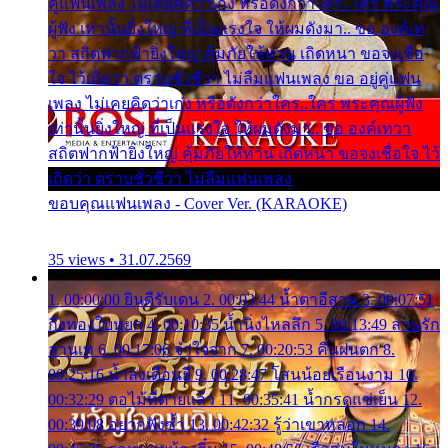
คู่แฟนเพลง ไม่เคยคิดว่าเก่ง หรือดังกว่าใคร..ใคร พระคุณ
ผู้ฟัง เท่านั้นยิ่งใหญ่ ที่เป็นแรงใจ ให้ผมดังมา.. ขอ องค์เท
วา สถิตฟากฟ้ายิ่งใหญ่ คุ้มภัยให้ท่าน เถิดหนา ขอจงเชื่อ
ใจ ไว้เถิดว่า ตราบชั่วชีวา ไม่ลืมแฟนเพลง ขอ อยู่คู่แฟน
เพลง ไม่เคยคิดว่าเก่ง หรือดังกว่าใคร..ใคร พระคุณผู้ฟัง
เท่านั้นยิ่งใหญ่ ที่เป็นแรงใจ ให้ผมดังมา.. ขอ องค์เทวา
สถิตฟากฟ้ายิ่งใหญ่ คุ้มภัยให้ท่าน เถิดหนา ขอจงเชื่อใจ ไว้
เถิดว่า ตราบชั่วชีวา ไม่ลืมแฟนเพลง
ขอบคุณแฟนเพลง - Cover Ver. (KARAOKE)
35 views • 31.07.2569
1. 00:00:00 ยินดีรับเดน 2. 00:03:44 น้ำตาอีสาน 3. 00:07:51
กิ่งทองใบหยก 4. 00:10:35 น้ำนิ่งไหลลึก 5. 00:13:49 ลานรัก
ลานเท 6. 00:17:06 จำใจจาก 7. 00:20:53 คืนฝนตก 8.
00:25:16 น้ำลงเดือนยี่ 9. 00:28:47 โสนน้อยเรือนงาม 10.
00:32:29 ตอไม้ที่ตายแล้ว 11. 00:35:41 น้ำกรดแช่เย็น 12.
00:39:08 อยากฟังซ้ำ 13. 00:42:32 รู้ว่าเขาหลอก 14.