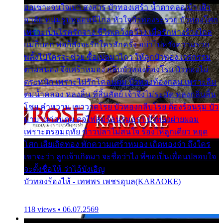
ออเซาะจนใจเบา สงสาร บัวทองเศร้า น้ำตาคลอเบ้า เฝ้า
อาลัย หนุ่มรูปหล่อหนีไกล หัวใจบัวทองระรวย บัวทองโศก
เพราะเป็นโรครักจาง ชีวิตเคว้งคว้าง เมื่อรักห่างร้างไกล
แม่ก็บอก พ่อก็สั่งจะรักใครสักครั้ง อย่าไปหวังความรวย
พลั้งไปใครจะช่วย ซื้อเปลมาไกว ให้ลูกบัวทอง เวรกรรม
ตามสนอง จึงเศร้าหมอง กลีบบัวทองต้องโรย บัวทองไม่
ตระหนัก เพราะไม่รักโคลนตม บัวทองท้องกลม เพราะลืม
ตมน้ำคลอง หลงลิ้น ที่สิ้นสัตย์ เจ้าจึงไม่ระมัด หลงกลิ่นลิ้น
โชย คำหวาน เขาวาดโรย บัวทองกลีบโรย ต้องร้อนรุม บัว
มาบานก่อนตูม ดุจไฟสุมร้อนรุมอุรา บัวทองผ่ายผอม
เพราะตรอมฤทัย ข้าวปลาไม่สนใจ ร้องไห้ลูกเดียว หยุด
โศก เสียเถิดทอง พักความเศร้าหมอง เถิดทองจ๋า ถึงใคร
เขาจะว่า ลูกเจ้าเกิดมา จะชื่อว่าไง พี่ขอเป็นเพื่อนปลอบใจ
จะตั้งชื่อให้ ว่าไอ้บังเอิญ
บัวทองร้องไห้ - เทพพร เพชรอุบล(KARAOKE)
118 views • 06.07.2569