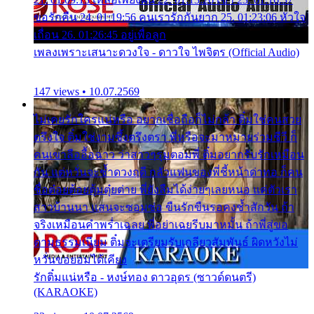
ขอรักคืน 24. 01:19:56 คนเรารักกันยาก 25. 01:23:06 หัวใจ
เถื่อน 26. 01:26:45 อยู่เพื่อลูก
เพลงเพราะเสนาะดวงใจ - ดาวใจ ไพจิตร (Official Audio)
147 views • 10.07.2569
ไม่เคยรักใครแน่หรือ อยากเชื่อถือก็ไม่กล้า ติ๋มใช่คนสวย
ตรึงใจ ติ๋มใช่งามซึ้งตรึงตรา พี่หรือจะมาหมายร่วมชีวี ก็
คนเขาลืออื้อฉาว ว่าสาวๆรุมตอมพี่ ติ๋มอยากรับรักเหมือน
กัน แต่หวั่นจะช้ำดวงฤดี กลัวแฟนของพี่ชี้หน้าด่าทอ ก็คน
ชื่อต๋อยต้อยตุ้มตุ๋ยต่าย พี่ยังลืมได้ง่ายๆเลยหนอ แค่ตัวเรา
สาวบ้านนา แสนจะซอมซ่อ ขืนรักขืนรอคงช้ำสักวัน ถ้า
จริงเหมือนคำพร่ำเฉลย พี่อย่าเฉยรีบมาหมั้น ถ้าพี่สู่ขอ
ตามธรรมเนียม ติ๋มจะเตรียมรับเกลียวสัมพันธ์ ผิดหวังไม่
หวั่นขอยอมได้เคียง
รักติ๋มแน่หรือ - หงษ์ทอง ดาวอุดร (ซาวด์ดนตรี)
(KARAOKE)