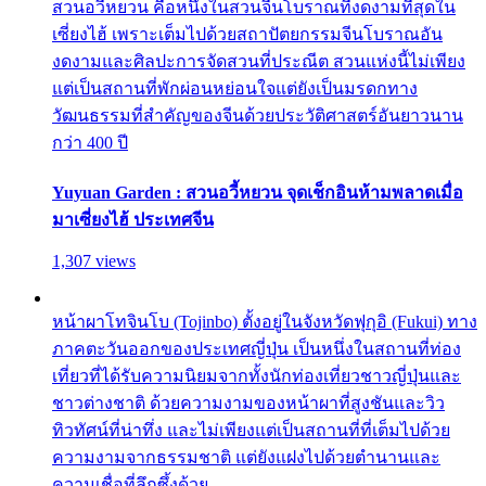
สวนอวี้หยวน คือหนึ่งในสวนจีนโบราณที่งดงามที่สุดใน
เซี่ยงไฮ้ เพราะเต็มไปด้วยสถาปัตยกรรมจีนโบราณอัน
งดงามและศิลปะการจัดสวนที่ประณีต สวนแห่งนี้ไม่เพียง
แต่เป็นสถานที่พักผ่อนหย่อนใจแต่ยังเป็นมรดกทาง
วัฒนธรรมที่สำคัญของจีนด้วยประวัติศาสตร์อันยาวนาน
กว่า 400 ปี
Yuyuan Garden : สวนอวี้หยวน จุดเช็กอินห้ามพลาดเมื่อ
มาเซี่ยงไฮ้ ประเทศจีน
1,307 views
หน้าผาโทจินโบ (Tojinbo) ตั้งอยู่ในจังหวัดฟุกุอิ (Fukui) ทาง
ภาคตะวันออกของประเทศญี่ปุ่น เป็นหนึ่งในสถานที่ท่อง
เที่ยวที่ได้รับความนิยมจากทั้งนักท่องเที่ยวชาวญี่ปุ่นและ
ชาวต่างชาติ ด้วยความงามของหน้าผาที่สูงชันและวิว
ทิวทัศน์ที่น่าทึ่ง และไม่เพียงแต่เป็นสถานที่ที่เต็มไปด้วย
ความงามจากธรรมชาติ แต่ยังแฝงไปด้วยตำนานและ
ความเชื่อที่ลึกซึ้งด้วย