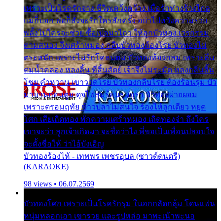
เพราะเป็นโรครักจาง ชีวิตเคว้งคว้าง เมื่อรักห่างร้างไกล
แม่ก็บอก พ่อก็สั่งจะรักใครสักครั้ง อย่าไปหวังความรวย
พลั้งไปใครจะช่วย ซื้อเปลมาไกว ให้ลูกบัวทอง เวรกรรม
ตามสนอง จึงเศร้าหมอง กลีบบัวทองต้องโรย บัวทองไม่
ตระหนัก เพราะไม่รักโคลนตม บัวทองท้องกลม เพราะลืม
ตมน้ำคลอง หลงลิ้น ที่สิ้นสัตย์ เจ้าจึงไม่ระมัด หลงกลิ่นลิ้น
โชย คำหวาน เขาวาดโรย บัวทองกลีบโรย ต้องร้อนรุม บัว
มาบานก่อนตูม ดุจไฟสุมร้อนรุมอุรา บัวทองผ่ายผอม
เพราะตรอมฤทัย ข้าวปลาไม่สนใจ ร้องไห้ลูกเดียว หยุด
โศก เสียเถิดทอง พักความเศร้าหมอง เถิดทองจ๋า ถึงใคร
เขาจะว่า ลูกเจ้าเกิดมา จะชื่อว่าไง พี่ขอเป็นเพื่อนปลอบใจ
จะตั้งชื่อให้ ว่าไอ้บังเอิญ
บัวทองร้องไห้ - เทพพร เพชรอุบล (ซาวด์ดนตรี)
(KARAOKE)
98 views • 06.07.2569
บัวทองโศก เพราะเป็นโรครักรุม ในอกกลัดกลุ้ม โดนแฟน
หนุ่มหลอกเอา เขารวย และรูปหล่อ มาพะเน้าพะนอ