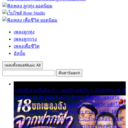
เพลงลูกทุ่ง
เพลงลูกกรุง
เพลงเพื่อชีวิต
อัลบั้ม
เพลงทั้งหมด
Music All
ค้นหา
Search
1. 00:00 สามสิบยังแจ๋ว - ยอดรัก สลักใจ 2. 02:49 รักมาห้าปี
- ศรเพชร ศรสุพรรณ 3. 05:57 รักสาวเสื้อลาย - แสงสุรีย์
รุ่งโรจน์ 4. 09:51 รักสะท้านดินสะเทือน - ยอดรัก สลักใจ 5.
12:23 มอเตอร์ไซค์ทำหล่น - ศรเพชร ศรสุพรรณ 6. 14:49
หิ้วกระเป๋า - แสงสุรีย์ รุ่งโรจน์ 7. 17:57 รักเผื่อเลือก - ยอด
รัก สลักใจ 8. 21:21 น้ำตาไอ้หนุ่ม - ศรเพชร ศรสุพรรณ 9.