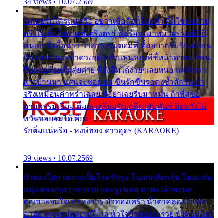
34 views • 10.07.2569
ไม่เคยรักใครแน่หรือ อยากเชื่อถือก็ไม่กล้า ติ๋มใช่คนสวย
ตรึงใจ ติ๋มใช่งามซึ้งตรึงตรา พี่หรือจะมาหมายร่วมชีวี ก็
คนเขาลืออื้อฉาว ว่าสาวๆรุมตอมพี่ ติ๋มอยากรับรักเหมือน
กัน แต่หวั่นจะช้ำดวงฤดี กลัวแฟนของพี่ชี้หน้าด่าทอ ก็คน
ชื่อต๋อยต้อยตุ้มตุ๋ยต่าย พี่ยังลืมได้ง่ายๆเลยหนอ แค่ตัวเรา
สาวบ้านนา แสนจะซอมซ่อ ขืนรักขืนรอคงช้ำสักวัน ถ้า
จริงเหมือนคำพร่ำเฉลย พี่อย่าเฉยรีบมาหมั้น ถ้าพี่สู่ขอ
ตามธรรมเนียม ติ๋มจะเตรียมรับเกลียวสัมพันธ์ ผิดหวังไม่
หวั่นขอยอมได้เคียง
รักติ๋มแน่หรือ - หงษ์ทอง ดาวอุดร (KARAOKE)
39 views • 10.07.2569
บัวทองโศก เพราะเป็นโรครักรุม ในอกกลัดกลุ้ม โดนแฟน
หนุ่มหลอกเอา เขารวย และรูปหล่อ มาพะเน้าพะนอ
ออเซาะจนใจเบา สงสาร บัวทองเศร้า น้ำตาคลอเบ้า เฝ้า
อาลัย หนุ่มรูปหล่อหนีไกล หัวใจบัวทองระรวย บัวทองโศก