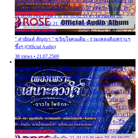
00:45:25 รอหน่อยน้องติ๋ม 15. 00:48:56 เรือล่มในหนอง 16.
00:51:43 บัตรเชิญสีเลือด 17. 00:56:07 อดีตรักโรงทอ 18.
01:00:00 เขมรไล่ควาย 19. 01:02:55 สาวสวนแตง 20.
01:05:51 แอบมอง 21. 01:09:27 พบรักปากน้ำโพ 22.
01:13:06 สายัณห์เมา
" สายัณห์ สัญญา " ขวัญใจคนเดิม - รวมเพลงดังเพราะๆ
ซึ้งๆ (Official Audio)
38 views • 21.07.2569
1. 00:00:00 ทำไมทำฉันได้ 2. 00:03:20 นางฟ้าสลัม 3.
00:06:50 คน 4. 00:10:36 บุญเหลือเกิน 5. 00:13:58 ฝนหยาด
สุดท้าย 6. 00:17:30 ยาใจยาจก 7. 00:20:30 คิดดูให้ดี 8.
00:24:21 ลบรอยแผลรัก 9. 00:27:35 เหมือนใจโดนกรีด 10.
00:30:54 ขบวนการเปาเปียว 11. 00:34:05 คำรำพัน 12.
00:37:20 ปาหนัน 13. 00:40:37 ใจเจ้ากรรม 14. 00:44:15 จูบ
ฉันแล้วจงตายเสีย 15. 00:47:24 ขอสูมาเต๊อะ 16. 00:51:11
คนใจมาร 17. 00:54:50 คืนทรมาน 18. 00:58:25 รักนี้สีดำ
19. 01:01:44 ส่วนเกิน 20. 01:05:42 หยาดน้ำฝนหยดน้ำตา
21. 01:09:13 เหลือเพียงฝัน 22. 01:13:26 เขา 23. 01:16:37