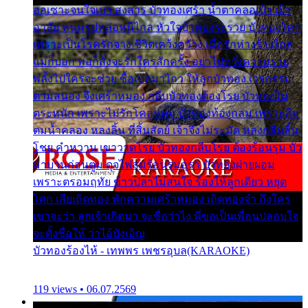
ออเซาะจนใจเบา สงสาร บัวทองเศร้า น้ำตาคลอเบ้า เฝ้า
อาลัย หนุ่มรูปหล่อหนีไกล หัวใจบัวทองระรวย บัวทองโศก
เพราะเป็นโรครักจาง ชีวิตเคว้งคว้าง เมื่อรักห่างร้างไกล
แม่ก็บอก พ่อก็สั่งจะรักใครสักครั้ง อย่าไปหวังความรวย
พลั้งไปใครจะช่วย ซื้อเปลมาไกว ให้ลูกบัวทอง เวรกรรม
ตามสนอง จึงเศร้าหมอง กลีบบัวทองต้องโรย บัวทองไม่
ตระหนัก เพราะไม่รักโคลนตม บัวทองท้องกลม เพราะลืม
ตมน้ำคลอง หลงลิ้น ที่สิ้นสัตย์ เจ้าจึงไม่ระมัด หลงกลิ่นลิ้น
โชย คำหวาน เขาวาดโรย บัวทองกลีบโรย ต้องร้อนรุม บัว
มาบานก่อนตูม ดุจไฟสุมร้อนรุมอุรา บัวทองผ่ายผอม
เพราะตรอมฤทัย ข้าวปลาไม่สนใจ ร้องไห้ลูกเดียว หยุด
โศก เสียเถิดทอง พักความเศร้าหมอง เถิดทองจ๋า ถึงใคร
เขาจะว่า ลูกเจ้าเกิดมา จะชื่อว่าไง พี่ขอเป็นเพื่อนปลอบใจ
จะตั้งชื่อให้ ว่าไอ้บังเอิญ
บัวทองร้องไห้ - เทพพร เพชรอุบล(KARAOKE)
119 views • 06.07.2569