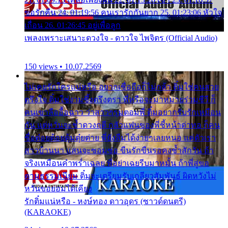
ขอรักคืน 24. 01:19:56 คนเรารักกันยาก 25. 01:23:06 หัวใจ
เถื่อน 26. 01:26:45 อยู่เพื่อลูก
เพลงเพราะเสนาะดวงใจ - ดาวใจ ไพจิตร (Official Audio)
150 views • 10.07.2569
ไม่เคยรักใครแน่หรือ อยากเชื่อถือก็ไม่กล้า ติ๋มใช่คนสวย
ตรึงใจ ติ๋มใช่งามซึ้งตรึงตรา พี่หรือจะมาหมายร่วมชีวี ก็
คนเขาลืออื้อฉาว ว่าสาวๆรุมตอมพี่ ติ๋มอยากรับรักเหมือน
กัน แต่หวั่นจะช้ำดวงฤดี กลัวแฟนของพี่ชี้หน้าด่าทอ ก็คน
ชื่อต๋อยต้อยตุ้มตุ๋ยต่าย พี่ยังลืมได้ง่ายๆเลยหนอ แค่ตัวเรา
สาวบ้านนา แสนจะซอมซ่อ ขืนรักขืนรอคงช้ำสักวัน ถ้า
จริงเหมือนคำพร่ำเฉลย พี่อย่าเฉยรีบมาหมั้น ถ้าพี่สู่ขอ
ตามธรรมเนียม ติ๋มจะเตรียมรับเกลียวสัมพันธ์ ผิดหวังไม่
หวั่นขอยอมได้เคียง
รักติ๋มแน่หรือ - หงษ์ทอง ดาวอุดร (ซาวด์ดนตรี)
(KARAOKE)