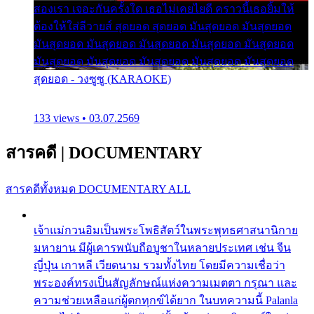
สองเรา เจอะกันครั้งใด เธอไม่เคยไยดี คราวนี้เธอยิ้มให้
ต้องให้ใส่ลีวายส์ สุดยอด สุดยอด มันสุดยอด มันสุดยอด
มันสุดยอด มันสุดยอด มันสุดยอด มันสุดยอด มันสุดยอด
มันสุดยอด มันสุดยอด มันสุดยอด มันสุดยอด มันสุดยอด
สุดยอด - วงซูซู (KARAOKE)
133 views • 03.07.2569
สารคดี
|
DOCUMENTARY
สารคดีทั้งหมด
DOCUMENTARY ALL
เจ้าแม่กวนอิมเป็นพระโพธิสัตว์ในพระพุทธศาสนานิกาย
มหายาน มีผู้เคารพนับถือบูชาในหลายประเทศ เช่น จีน
ญี่ปุ่น เกาหลี เวียดนาม รวมทั้งไทย โดยมีความเชื่อว่า
พระองค์ทรงเป็นสัญลักษณ์แห่งความเมตตา กรุณา และ
ความช่วยเหลือแก่ผู้ตกทุกข์ได้ยาก ในบทความนี้ Palanla