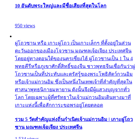
10 อันดับพระใหญ่และมีชื่อเสียงที่สุดในโลก
950 views
ผู่โถวซาน หรือ เกาะผู่โถว เป็นเกาะเล็กๆ ที่ตั้งอยู่ในส่วน
ตะวันออกของเมืองโจวซาน มณฑลเจ้อเจียง ประเทศจีน
โดยอยู่ทางตอนใต้ของนครเซี่ยงไฮ้ ผู่โถวซานเป็น 1 ใน 4
พุทธคีรีหรือภูเขาศักดิ์สิทธิ์ของจีน ชาวพุทธจีนเชื่อกันว่าผู่
โถวซานเป็นที่ประทับและตรัสรู้ของพระโพธิสัตว์กวนอิม
หรือเจ้าแม่กวนอิม ซึ่งเป็นหนึ่งในเทพเจ้าที่สำคัญที่สุดใน
ศาสนาพุทธนิกายมหายาน ดังนั้นจึงมีผู้แสวงบุญจากทั่ว
โลก โดยเฉพาะผู้ที่ศรัทธาในเจ้าแม่กวนอิมเดินทางมาที่
เกาะแห่งนี้เพื่อสักการะขอพรอยู่โดยตลอด
รวม 5 วัดสำคัญแห่งถิ่นกำเนิดเจ้าแม่กวนอิม | เกาะผู่โถว
ซาน มณฑลเจ้อเจียง ประเทศจีน
1,534 views