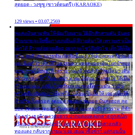
สุดยอด - วงซูซู (ซาวด์ดนตรี) (KARAOKE)
129 views • 03.07.2569
พ่อส่งเงินสามพัน ให้ฉันเรียนราม ได้อีกสักสามพัน ฉันคง
บ๊าย บาย จะไปซื้อกางเกงยีนส์ ลีวายส์มาใส่ เพราะเราเป็น
เด็กใต้ ลีวายส์อย่างเดียว อยากจะโชว์ถึงหิวโซ เด็กใต้ก็ไม่
หวั่น ตกตัวละหลายพัน กัดฟันซื้อมา ให้เด็กเทพเหลียวมอง
และต้องรู้ว่า เด็กใต้ไม่ธรรมดา แต่สุดยอด เดินโยกย้ายเย
ยวน กวนโอ๊ยพอได้ เพราะว่านุ่งลีวายส์ ตัวใหม่ใส่มา เดิน
เข้ามหาลัย จิ๊กโก๊มองหน้า ท่าจะมีปัญหา ไม่พอใจ ได้เป็น
เรื่องแน่นอน แต่ฉันไม่หวั่น เลยแหลงใต้ถามมัน ว่ามัน
พรั่นพรือ มันตอบว่าไม่พรื่อ เปลี่ยนเป็นยิ้มให้ เจอะเด็กใต้
ด้วยกัน ก็เลยรอด สุดยอด สุดยอด สุดยอด มันสุดยอด สุด
ยอด สุดยอด สุดยอด มันสุดยอด แอบหลงรักสาวราม ที่พัก
ห้องเช่า เธอผิวขาวผมยาว ปากแดงแหลงกลาง ถูกสเป็ก
จริงเธอ อยู่ห้องข้างข้าง อยากเข้าไปแหลงกลาง กลัว
ทองแดง กลับจากรามมาเจอ เธอมาซื้อข้าว แต่ก่อนนั้น