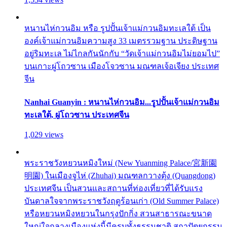
หนานไห่กวนอิม หรือ รูปปั้นเจ้าแม่กวนอิมทะเลใต้ เป็น
องค์เจ้าแม่กวนอิมความสูง 33 เมตรรวมฐาน ประดิษฐาน
อยู่ริมทะเล ไม่ไกลกันนักกับ “วัดเจ้าแม่กวนอิมไม่ยอมไป”
บนเกาะผู่โถวซาน เมืองโจวซาน มณฑลเจ้อเจียง ประเทศ
จีน
Nanhai Guanyin : หนานไห่กวนอิม...รูปปั้นเจ้าแม่กวนอิม
ทะเลใต้, ผู่โถวซาน ประเทศจีน
1,029 views
พระราชวังหยวนหมิงใหม่ (New Yuanming Palace/宮新園
明園) ในเมืองจูไห่ (Zhuhai) มณฑลกวางตุ้ง (Quangdong)
ประเทศจีน เป็นสวนและสถานที่ท่องเที่ยวที่ได้รับแรง
บันดาลใจจากพระราชวังฤดูร้อนเก่า (Old Summer Palace)
หรือหยวนหมิงหยวนในกรุงปักกิ่ง สวนสาธารณะขนาด
ใหญ่ใจกลางเมืองแห่งนี้มีครบทั้งธรรมชาติ สถาปัตยกรรม