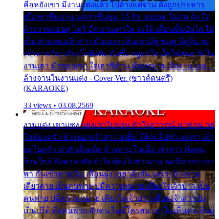
คือหยังเขา มีงานแต่งแล้ว ไปล้างแต่จาน ดั่งถูกประหาร
เมื่อเขาชื่นบาน แต่เราขื่นขม โอ้ รัก ลอยลม ไม่สม ดัง ใจ
ล้างจานคอยคู่ ไม่รู้ อีกนานเท่าใด จะได้ เลื่อนขั้นบันได ได้
เป็น ตำแหน่งเจ้าสาว มันเหงา เห็นเขามีคู่ ซมดู มีคู่ก็ม่วน
เข้าพาขวัญ เสียงโห่ตึงตึง มันซึ้ง อยู่แก่ใจ มื้อใด๋หนอ สิเป็น
งานเฮา มัวซอยเขา ใจเฮาซิด้าน มันทรมาน จับจาน เอย…
ล้างจานในงานแต่ง - Cover Ver. (ซาวด์ดนตรี)
(KARAOKE)
33 views • 03.08.2569
งานแต่ง เขาแซง แย่งเอาไปก่อน หัวใจอาวรณ์ มาซ่อน อยู่
ในห้องครัว ข้างนอกเจ้าสาว ส่งยิ้ม ให้คนไปทั่ว แต่เรา เฝ้า
อยู่ในครัว ทำตัวเป็นเด็ก ล้างจาน ในเมื่อ เจ้าสาว คือคน
บ้านใกล้ พึ่งพาอาศัย จำใจ ต้องไปช่วยงาน พอถึงเวลา เขา
พา กันเข้าพาขวัญ เพื่อนฝูง เฮฮาดังลั่น แต่เราล้างจาน
เดียวดาย เป็นคนพ่าย บ่มีความหมาย เคียงใจเจ้าบ่าว เป็น
คนพ่าย บ่มีความหมาย เคียงใจเจ้าบ่าว เพื่อนเจ้าสาว ยัง
เป็นบ่ได้ คือคนพ่าย ฮักคน ไม่มีใครสน เขาไม่เห็นคน ที่อยู่