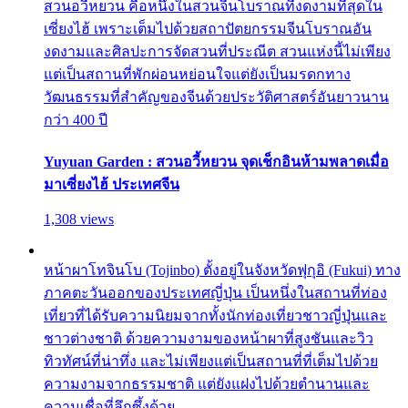
สวนอวี้หยวน คือหนึ่งในสวนจีนโบราณที่งดงามที่สุดใน
เซี่ยงไฮ้ เพราะเต็มไปด้วยสถาปัตยกรรมจีนโบราณอัน
งดงามและศิลปะการจัดสวนที่ประณีต สวนแห่งนี้ไม่เพียง
แต่เป็นสถานที่พักผ่อนหย่อนใจแต่ยังเป็นมรดกทาง
วัฒนธรรมที่สำคัญของจีนด้วยประวัติศาสตร์อันยาวนาน
กว่า 400 ปี
Yuyuan Garden : สวนอวี้หยวน จุดเช็กอินห้ามพลาดเมื่อ
มาเซี่ยงไฮ้ ประเทศจีน
1,308 views
หน้าผาโทจินโบ (Tojinbo) ตั้งอยู่ในจังหวัดฟุกุอิ (Fukui) ทาง
ภาคตะวันออกของประเทศญี่ปุ่น เป็นหนึ่งในสถานที่ท่อง
เที่ยวที่ได้รับความนิยมจากทั้งนักท่องเที่ยวชาวญี่ปุ่นและ
ชาวต่างชาติ ด้วยความงามของหน้าผาที่สูงชันและวิว
ทิวทัศน์ที่น่าทึ่ง และไม่เพียงแต่เป็นสถานที่ที่เต็มไปด้วย
ความงามจากธรรมชาติ แต่ยังแฝงไปด้วยตำนานและ
ความเชื่อที่ลึกซึ้งด้วย