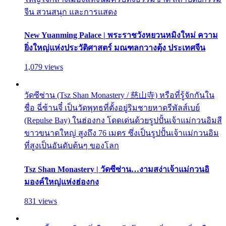
จีน สวนสนุก และการแสดง
New Yuanming Palace | พระราชวังหยวนหมิงใหม่ ความ
ยิ่งใหญ่แห่งประวัติศาสตร์ มณฑลกวางตุ้ง ประเทศจีน
1,079 views
วัดซีซ่าน (Tsz Shan Monastery / 慈山寺) หรือที่รู้จักกันใน
ชื่อ ฉี่ซ้านจี๋ เป็นวัดพุทธที่ตั้งอยู่ริมชายหาดรีพัลส์เบย์
(Repulse Bay) ในฮ่องกง โดดเด่นด้วยรูปปั้นเจ้าแม่กวนอิมสี
ขาวขนาดใหญ่ สูงถึง 76 เมตร ซึ่งเป็นรูปปั้นเจ้าแม่กวนอิม
ที่สูงเป็นอันดับต้นๆ ของโลก
Tsz Shan Monastery | วัดซีซ่าน…งามสง่าเจ้าแม่กวนอิ
มองค์ใหญ่แห่งฮ่องกง
831 views