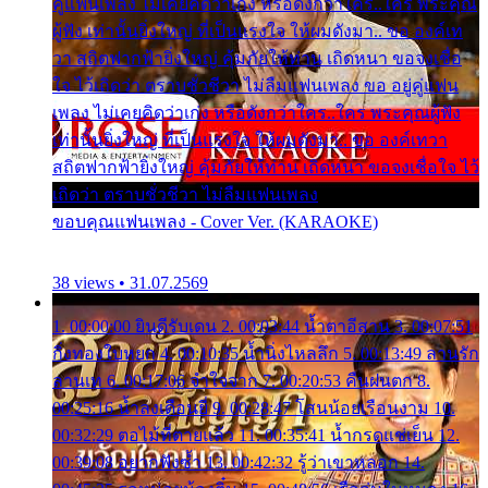
คู่แฟนเพลง ไม่เคยคิดว่าเก่ง หรือดังกว่าใคร..ใคร พระคุณ
ผู้ฟัง เท่านั้นยิ่งใหญ่ ที่เป็นแรงใจ ให้ผมดังมา.. ขอ องค์เท
วา สถิตฟากฟ้ายิ่งใหญ่ คุ้มภัยให้ท่าน เถิดหนา ขอจงเชื่อ
ใจ ไว้เถิดว่า ตราบชั่วชีวา ไม่ลืมแฟนเพลง ขอ อยู่คู่แฟน
เพลง ไม่เคยคิดว่าเก่ง หรือดังกว่าใคร..ใคร พระคุณผู้ฟัง
เท่านั้นยิ่งใหญ่ ที่เป็นแรงใจ ให้ผมดังมา.. ขอ องค์เทวา
สถิตฟากฟ้ายิ่งใหญ่ คุ้มภัยให้ท่าน เถิดหนา ขอจงเชื่อใจ ไว้
เถิดว่า ตราบชั่วชีวา ไม่ลืมแฟนเพลง
ขอบคุณแฟนเพลง - Cover Ver. (KARAOKE)
38 views • 31.07.2569
1. 00:00:00 ยินดีรับเดน 2. 00:03:44 น้ำตาอีสาน 3. 00:07:51
กิ่งทองใบหยก 4. 00:10:35 น้ำนิ่งไหลลึก 5. 00:13:49 ลานรัก
ลานเท 6. 00:17:06 จำใจจาก 7. 00:20:53 คืนฝนตก 8.
00:25:16 น้ำลงเดือนยี่ 9. 00:28:47 โสนน้อยเรือนงาม 10.
00:32:29 ตอไม้ที่ตายแล้ว 11. 00:35:41 น้ำกรดแช่เย็น 12.
00:39:08 อยากฟังซ้ำ 13. 00:42:32 รู้ว่าเขาหลอก 14.