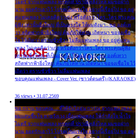
ไมตรี จากแฟนเพลง ทุกทุกที่ ปราณีหลั่งไหล ผมขอฝาก
นาม ยอดรักเอาไว้ โปรดเป็นแรงใจ อย่างนี้เรื่อยไป ขอ อยู่
คู่แฟนเพลง ไม่เคยคิดว่าเก่ง หรือดังกว่าใคร..ใคร พระคุณ
ผู้ฟัง เท่านั้นยิ่งใหญ่ ที่เป็นแรงใจ ให้ผมดังมา.. ขอ องค์เท
วา สถิตฟากฟ้ายิ่งใหญ่ คุ้มภัยให้ท่าน เถิดหนา ขอจงเชื่อ
ใจ ไว้เถิดว่า ตราบชั่วชีวา ไม่ลืมแฟนเพลง ขอ อยู่คู่แฟน
เพลง ไม่เคยคิดว่าเก่ง หรือดังกว่าใคร..ใคร พระคุณผู้ฟัง
เท่านั้นยิ่งใหญ่ ที่เป็นแรงใจ ให้ผมดังมา.. ขอ องค์เทวา
สถิตฟากฟ้ายิ่งใหญ่ คุ้มภัยให้ท่าน เถิดหนา ขอจงเชื่อใจ ไว้
เถิดว่า ตราบชั่วชีวา ไม่ลืมแฟนเพลง
ขอบคุณแฟนเพลง - Cover Ver. (ซาวด์ดนตรี) (KARAOKE)
36 views • 31.07.2569
ขอ กราบ ขอบคุณ.... ที่ได้รับไออุ่น การุณ จากแฟน เพลง
ผมแสนชื่นใจ หายวังเวง เมื่อแฟนเพลง ให้กำลังใจ น้ำใจ
ไมตรี จากแฟนเพลง ทุกทุกที่ ปราณีหลั่งไหล ผมขอฝาก
นาม ยอดรักเอาไว้ โปรดเป็นแรงใจ อย่างนี้เรื่อยไป ขอ อยู่