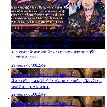
24:27 สามเณรกำพร้า - แสงสุรีย์ รุ่งโรจน์ 10. 28:08 ไม่มี
เวลาไปหาเมียน้อย - ยอดรัก สลักใจ 11. 31:29 ชีวิตไอ้
ธรรม - ศรเพชร ศรสุพรรณ 12. 35:26 ทหารอากาศขาดรัก
- แสงสุรีย์ รุ่งโรจน์ 13. 39:01 คนหัวใจโทรม - ยอดรัก สลัก
ใจ 14. 42:49 ไอ้หวังตายแน่ - ศรเพชร ศรสุพรรณ 15. 46:35
ธาตุแท้ของเธอ - แสงสุรีย์ รุ่งโรจน์ 16. 49:57 กำนันกำใน -
ยอดรัก สลักใจ 17. 52:29 สาวบริสุทธิ์ - ศรเพชร ศรสุพรรณ
18. 56:05 แต๋วจ๋า - แสงสุรีย์ รุ่งโรจน์
18 บทเพลงดังจากฟากฟ้า - ยอดรัก/ศรเพชร/แสงสุรีย์
(Official Audio)
29 views • 04.08.2569
1. 00:00 หิ้วกระเป๋า 2. 03:30 แย่งกระเป๋า
หิ้วกระเป๋า | แสงสุรีย์ รุ่งโรจน์ - แย่งกระเป๋า | เตือนใจ บุญ
พระรักษา (KARAOKE)
22 views • 03.08.2569
1. 00:00 หิ้วกระเป๋า 2. 03:30 แย่งกระเป๋า