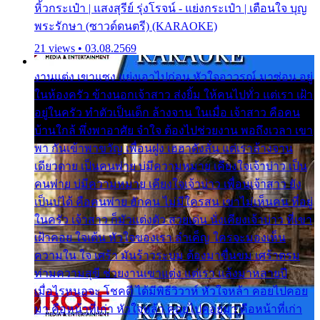
หิ้วกระเป๋า | แสงสุรีย์ รุ่งโรจน์ - แย่งกระเป๋า | เตือนใจ บุญ
พระรักษา (ซาวด์ดนตรี) (KARAOKE)
21 views • 03.08.2569
งานแต่ง เขาแซง แย่งเอาไปก่อน หัวใจอาวรณ์ มาซ่อน อยู่
ในห้องครัว ข้างนอกเจ้าสาว ส่งยิ้ม ให้คนไปทั่ว แต่เรา เฝ้า
อยู่ในครัว ทำตัวเป็นเด็ก ล้างจาน ในเมื่อ เจ้าสาว คือคน
บ้านใกล้ พึ่งพาอาศัย จำใจ ต้องไปช่วยงาน พอถึงเวลา เขา
พา กันเข้าพาขวัญ เพื่อนฝูง เฮฮาดังลั่น แต่เราล้างจาน
เดียวดาย เป็นคนพ่าย บ่มีความหมาย เคียงใจเจ้าบ่าว เป็น
คนพ่าย บ่มีความหมาย เคียงใจเจ้าบ่าว เพื่อนเจ้าสาว ยัง
เป็นบ่ได้ คือคนพ่าย ฮักคน ไม่มีใครสน เขาไม่เห็นคน ที่อยู่
ในครัว เจ้าสาว ก็มัวแต่งตัว สวยเด่น นั่งเคียงเจ้าบ่าว ที่เขา
เฝ้าคอย ใจเต้น หัวใจของเรา ลำเค็ญ ใครจะมองเห็น
ความใน ใจ เศร้า มันร้าวระบม ต้องมาขื่นขม เศร้าตรม
ท่ามความสุขี ช่วยงานเขาแต่ง แต่เรา แล้งมาหลายปี
เมื่อไรหนอจะ โชคดี ได้มีพิธีวิวาห์ หัวใจหล้า คอยไปคอย
มา คือหน้าที่เก่า หัวใจหล้า คอยไปคอยมา คือหน้าที่เก่า