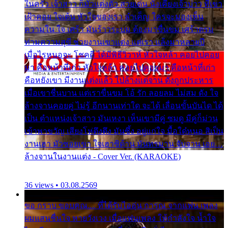
ในครัว เจ้าสาว ก็มัวแต่งตัว สวยเด่น นั่งเคียงเจ้าบ่าว ที่เขา
เฝ้าคอย ใจเต้น หัวใจของเรา ลำเค็ญ ใครจะมองเห็น
ความใน ใจ เศร้า มันร้าวระบม ต้องมาขื่นขม เศร้าตรม
ท่ามความสุขี ช่วยงานเขาแต่ง แต่เรา แล้งมาหลายปี
เมื่อไรหนอจะ โชคดี ได้มีพิธีวิวาห์ หัวใจหล้า คอยไปคอย
มา คือหน้าที่เก่า หัวใจหล้า คอยไปคอยมา คือหน้าที่เก่า
คือหยังเขา มีงานแต่งแล้ว ไปล้างแต่จาน ดั่งถูกประหาร
เมื่อเขาชื่นบาน แต่เราขื่นขม โอ้ รัก ลอยลม ไม่สม ดัง ใจ
ล้างจานคอยคู่ ไม่รู้ อีกนานเท่าใด จะได้ เลื่อนขั้นบันได ได้
เป็น ตำแหน่งเจ้าสาว มันเหงา เห็นเขามีคู่ ซมดู มีคู่ก็ม่วน
เข้าพาขวัญ เสียงโห่ตึงตึง มันซึ้ง อยู่แก่ใจ มื้อใด๋หนอ สิเป็น
งานเฮา มัวซอยเขา ใจเฮาซิด้าน มันทรมาน จับจาน เอย…
ล้างจานในงานแต่ง - Cover Ver. (KARAOKE)
36 views • 03.08.2569
ขอ กราบ ขอบคุณ.... ที่ได้รับไออุ่น การุณ จากแฟน เพลง
ผมแสนชื่นใจ หายวังเวง เมื่อแฟนเพลง ให้กำลังใจ น้ำใจ