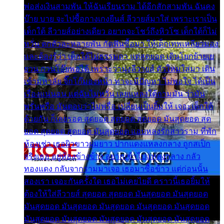
พ่อส่งเงินสามพัน ให้ฉันเรียนราม ได้อีกสักสามพัน ฉันคง
บ๊าย บาย จะไปซื้อกางเกงยีนส์ ลีวายส์มาใส่ เพราะเราเป็น
เด็กใต้ ลีวายส์อย่างเดียว อยากจะโชว์ถึงหิวโซ เด็กใต้ก็ไม่
หวั่น ตกตัวละหลายพัน กัดฟันซื้อมา ให้เด็กเทพเหลียวมอง
และต้องรู้ว่า เด็กใต้ไม่ธรรมดา แต่สุดยอด เดินโยกย้ายเย
ยวน กวนโอ๊ยพอได้ เพราะว่านุ่งลีวายส์ ตัวใหม่ใส่มา เดิน
เข้ามหาลัย จิ๊กโก๊มองหน้า ท่าจะมีปัญหา ไม่พอใจ ได้เป็น
เรื่องแน่นอน แต่ฉันไม่หวั่น เลยแหลงใต้ถามมัน ว่ามัน
พรั่นพรือ มันตอบว่าไม่พรื่อ เปลี่ยนเป็นยิ้มให้ เจอะเด็กใต้
ด้วยกัน ก็เลยรอด สุดยอด สุดยอด สุดยอด มันสุดยอด สุด
ยอด สุดยอด สุดยอด มันสุดยอด แอบหลงรักสาวราม ที่พัก
ห้องเช่า เธอผิวขาวผมยาว ปากแดงแหลงกลาง ถูกสเป็ก
จริงเธอ อยู่ห้องข้างข้าง อยากเข้าไปแหลงกลาง กลัว
ทองแดง กลับจากรามมาเจอ เธอมาซื้อข้าว แต่ก่อนนั้น
สองเรา เจอะกันครั้งใด เธอไม่เคยไยดี คราวนี้เธอยิ้มให้
ต้องให้ใส่ลีวายส์ สุดยอด สุดยอด มันสุดยอด มันสุดยอด
มันสุดยอด มันสุดยอด มันสุดยอด มันสุดยอด มันสุดยอด
มันสุดยอด มันสุดยอด มันสุดยอด มันสุดยอด มันสุดยอด