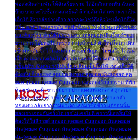
พ่อส่งเงินสามพัน ให้ฉันเรียนราม ได้อีกสักสามพัน ฉันคง
บ๊าย บาย จะไปซื้อกางเกงยีนส์ ลีวายส์มาใส่ เพราะเราเป็น
เด็กใต้ ลีวายส์อย่างเดียว อยากจะโชว์ถึงหิวโซ เด็กใต้ก็ไม่
หวั่น ตกตัวละหลายพัน กัดฟันซื้อมา ให้เด็กเทพเหลียวมอง
และต้องรู้ว่า เด็กใต้ไม่ธรรมดา แต่สุดยอด เดินโยกย้ายเย
ยวน กวนโอ๊ยพอได้ เพราะว่านุ่งลีวายส์ ตัวใหม่ใส่มา เดิน
เข้ามหาลัย จิ๊กโก๊มองหน้า ท่าจะมีปัญหา ไม่พอใจ ได้เป็น
เรื่องแน่นอน แต่ฉันไม่หวั่น เลยแหลงใต้ถามมัน ว่ามัน
พรั่นพรือ มันตอบว่าไม่พรื่อ เปลี่ยนเป็นยิ้มให้ เจอะเด็กใต้
ด้วยกัน ก็เลยรอด สุดยอด สุดยอด สุดยอด มันสุดยอด สุด
ยอด สุดยอด สุดยอด มันสุดยอด แอบหลงรักสาวราม ที่พัก
ห้องเช่า เธอผิวขาวผมยาว ปากแดงแหลงกลาง ถูกสเป็ก
จริงเธอ อยู่ห้องข้างข้าง อยากเข้าไปแหลงกลาง กลัว
ทองแดง กลับจากรามมาเจอ เธอมาซื้อข้าว แต่ก่อนนั้น
สองเรา เจอะกันครั้งใด เธอไม่เคยไยดี คราวนี้เธอยิ้มให้
ต้องให้ใส่ลีวายส์ สุดยอด สุดยอด มันสุดยอด มันสุดยอด
มันสุดยอด มันสุดยอด มันสุดยอด มันสุดยอด มันสุดยอด
มันสุดยอด มันสุดยอด มันสุดยอด มันสุดยอด มันสุดยอด