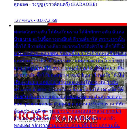
สุดยอด - วงซูซู (ซาวด์ดนตรี) (KARAOKE)
127 views • 03.07.2569
พ่อส่งเงินสามพัน ให้ฉันเรียนราม ได้อีกสักสามพัน ฉันคง
บ๊าย บาย จะไปซื้อกางเกงยีนส์ ลีวายส์มาใส่ เพราะเราเป็น
เด็กใต้ ลีวายส์อย่างเดียว อยากจะโชว์ถึงหิวโซ เด็กใต้ก็ไม่
หวั่น ตกตัวละหลายพัน กัดฟันซื้อมา ให้เด็กเทพเหลียวมอง
และต้องรู้ว่า เด็กใต้ไม่ธรรมดา แต่สุดยอด เดินโยกย้ายเย
ยวน กวนโอ๊ยพอได้ เพราะว่านุ่งลีวายส์ ตัวใหม่ใส่มา เดิน
เข้ามหาลัย จิ๊กโก๊มองหน้า ท่าจะมีปัญหา ไม่พอใจ ได้เป็น
เรื่องแน่นอน แต่ฉันไม่หวั่น เลยแหลงใต้ถามมัน ว่ามัน
พรั่นพรือ มันตอบว่าไม่พรื่อ เปลี่ยนเป็นยิ้มให้ เจอะเด็กใต้
ด้วยกัน ก็เลยรอด สุดยอด สุดยอด สุดยอด มันสุดยอด สุด
ยอด สุดยอด สุดยอด มันสุดยอด แอบหลงรักสาวราม ที่พัก
ห้องเช่า เธอผิวขาวผมยาว ปากแดงแหลงกลาง ถูกสเป็ก
จริงเธอ อยู่ห้องข้างข้าง อยากเข้าไปแหลงกลาง กลัว
ทองแดง กลับจากรามมาเจอ เธอมาซื้อข้าว แต่ก่อนนั้น