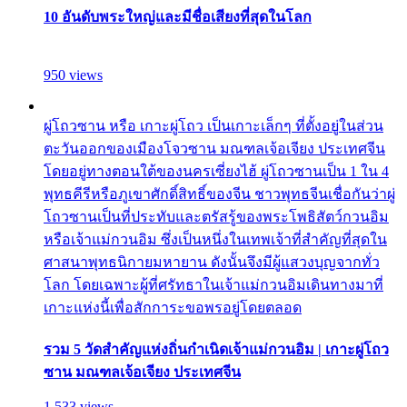
10 อันดับพระใหญ่และมีชื่อเสียงที่สุดในโลก
950 views
ผู่โถวซาน หรือ เกาะผู่โถว เป็นเกาะเล็กๆ ที่ตั้งอยู่ในส่วน
ตะวันออกของเมืองโจวซาน มณฑลเจ้อเจียง ประเทศจีน
โดยอยู่ทางตอนใต้ของนครเซี่ยงไฮ้ ผู่โถวซานเป็น 1 ใน 4
พุทธคีรีหรือภูเขาศักดิ์สิทธิ์ของจีน ชาวพุทธจีนเชื่อกันว่าผู่
โถวซานเป็นที่ประทับและตรัสรู้ของพระโพธิสัตว์กวนอิม
หรือเจ้าแม่กวนอิม ซึ่งเป็นหนึ่งในเทพเจ้าที่สำคัญที่สุดใน
ศาสนาพุทธนิกายมหายาน ดังนั้นจึงมีผู้แสวงบุญจากทั่ว
โลก โดยเฉพาะผู้ที่ศรัทธาในเจ้าแม่กวนอิมเดินทางมาที่
เกาะแห่งนี้เพื่อสักการะขอพรอยู่โดยตลอด
รวม 5 วัดสำคัญแห่งถิ่นกำเนิดเจ้าแม่กวนอิม | เกาะผู่โถว
ซาน มณฑลเจ้อเจียง ประเทศจีน
1,533 views