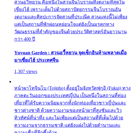
สวนอวี้หยวน คือหนึ่งในสวนจีนโบราณที่งดงามที่สุดใน
เซี่ยงไฮ้ เพราะเต็มไปด้วยสถาปัตยกรรมจีนโบราณอัน
งดงามและศิลปะการจัดสวนที่ประณีต สวนแห่งนี้ไม่เพียง
แต่เป็นสถานที่พักผ่อนหย่อนใจแต่ยังเป็นมรดกทาง
วัฒนธรรมที่สำคัญของจีนด้วยประวัติศาสตร์อันยาวนาน
กว่า 400 ปี
Yuyuan Garden : สวนอวี้หยวน จุดเช็กอินห้ามพลาดเมื่อ
มาเซี่ยงไฮ้ ประเทศจีน
1,307 views
หน้าผาโทจินโบ (Tojinbo) ตั้งอยู่ในจังหวัดฟุกุอิ (Fukui) ทาง
ภาคตะวันออกของประเทศญี่ปุ่น เป็นหนึ่งในสถานที่ท่อง
เที่ยวที่ได้รับความนิยมจากทั้งนักท่องเที่ยวชาวญี่ปุ่นและ
ชาวต่างชาติ ด้วยความงามของหน้าผาที่สูงชันและวิว
ทิวทัศน์ที่น่าทึ่ง และไม่เพียงแต่เป็นสถานที่ที่เต็มไปด้วย
ความงามจากธรรมชาติ แต่ยังแฝงไปด้วยตำนานและ
ความเชื่อที่ลึกซึ้งด้วย