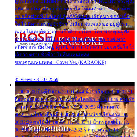
คู่แฟนเพลง ไม่เคยคิดว่าเก่ง หรือดังกว่าใคร..ใคร พระคุณ
ผู้ฟัง เท่านั้นยิ่งใหญ่ ที่เป็นแรงใจ ให้ผมดังมา.. ขอ องค์เท
วา สถิตฟากฟ้ายิ่งใหญ่ คุ้มภัยให้ท่าน เถิดหนา ขอจงเชื่อ
ใจ ไว้เถิดว่า ตราบชั่วชีวา ไม่ลืมแฟนเพลง ขอ อยู่คู่แฟน
เพลง ไม่เคยคิดว่าเก่ง หรือดังกว่าใคร..ใคร พระคุณผู้ฟัง
เท่านั้นยิ่งใหญ่ ที่เป็นแรงใจ ให้ผมดังมา.. ขอ องค์เทวา
สถิตฟากฟ้ายิ่งใหญ่ คุ้มภัยให้ท่าน เถิดหนา ขอจงเชื่อใจ ไว้
เถิดว่า ตราบชั่วชีวา ไม่ลืมแฟนเพลง
ขอบคุณแฟนเพลง - Cover Ver. (KARAOKE)
35 views • 31.07.2569
1. 00:00:00 ยินดีรับเดน 2. 00:03:44 น้ำตาอีสาน 3. 00:07:51
กิ่งทองใบหยก 4. 00:10:35 น้ำนิ่งไหลลึก 5. 00:13:49 ลานรัก
ลานเท 6. 00:17:06 จำใจจาก 7. 00:20:53 คืนฝนตก 8.
00:25:16 น้ำลงเดือนยี่ 9. 00:28:47 โสนน้อยเรือนงาม 10.
00:32:29 ตอไม้ที่ตายแล้ว 11. 00:35:41 น้ำกรดแช่เย็น 12.
00:39:08 อยากฟังซ้ำ 13. 00:42:32 รู้ว่าเขาหลอก 14.