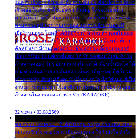
ในครัว เจ้าสาว ก็มัวแต่งตัว สวยเด่น นั่งเคียงเจ้าบ่าว ที่เขา
เฝ้าคอย ใจเต้น หัวใจของเรา ลำเค็ญ ใครจะมองเห็น
ความใน ใจ เศร้า มันร้าวระบม ต้องมาขื่นขม เศร้าตรม
ท่ามความสุขี ช่วยงานเขาแต่ง แต่เรา แล้งมาหลายปี
เมื่อไรหนอจะ โชคดี ได้มีพิธีวิวาห์ หัวใจหล้า คอยไปคอย
มา คือหน้าที่เก่า หัวใจหล้า คอยไปคอยมา คือหน้าที่เก่า
คือหยังเขา มีงานแต่งแล้ว ไปล้างแต่จาน ดั่งถูกประหาร
เมื่อเขาชื่นบาน แต่เราขื่นขม โอ้ รัก ลอยลม ไม่สม ดัง ใจ
ล้างจานคอยคู่ ไม่รู้ อีกนานเท่าใด จะได้ เลื่อนขั้นบันได ได้
เป็น ตำแหน่งเจ้าสาว มันเหงา เห็นเขามีคู่ ซมดู มีคู่ก็ม่วน
เข้าพาขวัญ เสียงโห่ตึงตึง มันซึ้ง อยู่แก่ใจ มื้อใด๋หนอ สิเป็น
งานเฮา มัวซอยเขา ใจเฮาซิด้าน มันทรมาน จับจาน เอย…
ล้างจานในงานแต่ง - Cover Ver. (KARAOKE)
32 views • 03.08.2569
ขอ กราบ ขอบคุณ.... ที่ได้รับไออุ่น การุณ จากแฟน เพลง
ผมแสนชื่นใจ หายวังเวง เมื่อแฟนเพลง ให้กำลังใจ น้ำใจ