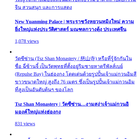
จีน สวนสนุก และการแสดง
New Yuanming Palace | พระราชวังหยวนหมิงใหม่ ความ
ยิ่งใหญ่แห่งประวัติศาสตร์ มณฑลกวางตุ้ง ประเทศจีน
1,078 views
วัดซีซ่าน (Tsz Shan Monastery / 慈山寺) หรือที่รู้จักกันใน
ชื่อ ฉี่ซ้านจี๋ เป็นวัดพุทธที่ตั้งอยู่ริมชายหาดรีพัลส์เบย์
(Repulse Bay) ในฮ่องกง โดดเด่นด้วยรูปปั้นเจ้าแม่กวนอิมสี
ขาวขนาดใหญ่ สูงถึง 76 เมตร ซึ่งเป็นรูปปั้นเจ้าแม่กวนอิม
ที่สูงเป็นอันดับต้นๆ ของโลก
Tsz Shan Monastery | วัดซีซ่าน…งามสง่าเจ้าแม่กวนอิ
มองค์ใหญ่แห่งฮ่องกง
831 views