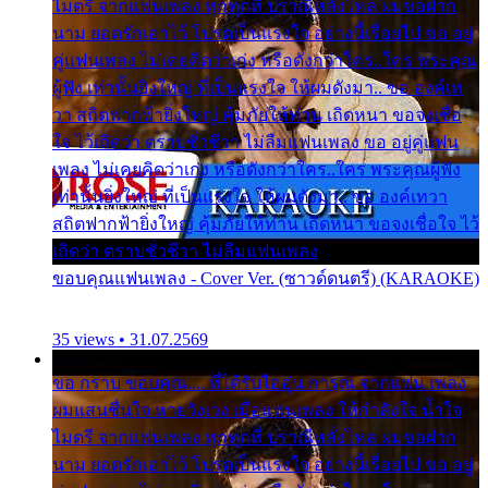
ไมตรี จากแฟนเพลง ทุกทุกที่ ปราณีหลั่งไหล ผมขอฝาก
นาม ยอดรักเอาไว้ โปรดเป็นแรงใจ อย่างนี้เรื่อยไป ขอ อยู่
คู่แฟนเพลง ไม่เคยคิดว่าเก่ง หรือดังกว่าใคร..ใคร พระคุณ
ผู้ฟัง เท่านั้นยิ่งใหญ่ ที่เป็นแรงใจ ให้ผมดังมา.. ขอ องค์เท
วา สถิตฟากฟ้ายิ่งใหญ่ คุ้มภัยให้ท่าน เถิดหนา ขอจงเชื่อ
ใจ ไว้เถิดว่า ตราบชั่วชีวา ไม่ลืมแฟนเพลง ขอ อยู่คู่แฟน
เพลง ไม่เคยคิดว่าเก่ง หรือดังกว่าใคร..ใคร พระคุณผู้ฟัง
เท่านั้นยิ่งใหญ่ ที่เป็นแรงใจ ให้ผมดังมา.. ขอ องค์เทวา
สถิตฟากฟ้ายิ่งใหญ่ คุ้มภัยให้ท่าน เถิดหนา ขอจงเชื่อใจ ไว้
เถิดว่า ตราบชั่วชีวา ไม่ลืมแฟนเพลง
ขอบคุณแฟนเพลง - Cover Ver. (ซาวด์ดนตรี) (KARAOKE)
35 views • 31.07.2569
ขอ กราบ ขอบคุณ.... ที่ได้รับไออุ่น การุณ จากแฟน เพลง
ผมแสนชื่นใจ หายวังเวง เมื่อแฟนเพลง ให้กำลังใจ น้ำใจ
ไมตรี จากแฟนเพลง ทุกทุกที่ ปราณีหลั่งไหล ผมขอฝาก
นาม ยอดรักเอาไว้ โปรดเป็นแรงใจ อย่างนี้เรื่อยไป ขอ อยู่