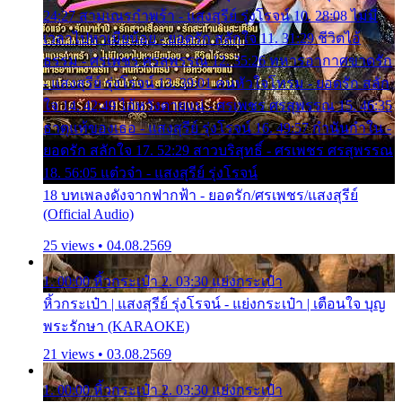
24:27 สามเณรกำพร้า - แสงสุรีย์ รุ่งโรจน์ 10. 28:08 ไม่มี
เวลาไปหาเมียน้อย - ยอดรัก สลักใจ 11. 31:29 ชีวิตไอ้
ธรรม - ศรเพชร ศรสุพรรณ 12. 35:26 ทหารอากาศขาดรัก
- แสงสุรีย์ รุ่งโรจน์ 13. 39:01 คนหัวใจโทรม - ยอดรัก สลัก
ใจ 14. 42:49 ไอ้หวังตายแน่ - ศรเพชร ศรสุพรรณ 15. 46:35
ธาตุแท้ของเธอ - แสงสุรีย์ รุ่งโรจน์ 16. 49:57 กำนันกำใน -
ยอดรัก สลักใจ 17. 52:29 สาวบริสุทธิ์ - ศรเพชร ศรสุพรรณ
18. 56:05 แต๋วจ๋า - แสงสุรีย์ รุ่งโรจน์
18 บทเพลงดังจากฟากฟ้า - ยอดรัก/ศรเพชร/แสงสุรีย์
(Official Audio)
25 views • 04.08.2569
1. 00:00 หิ้วกระเป๋า 2. 03:30 แย่งกระเป๋า
หิ้วกระเป๋า | แสงสุรีย์ รุ่งโรจน์ - แย่งกระเป๋า | เตือนใจ บุญ
พระรักษา (KARAOKE)
21 views • 03.08.2569
1. 00:00 หิ้วกระเป๋า 2. 03:30 แย่งกระเป๋า