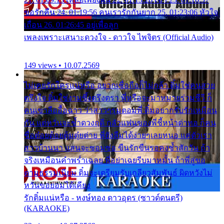
ขอรักคืน 24. 01:19:56 คนเรารักกันยาก 25. 01:23:06 หัวใจ
เถื่อน 26. 01:26:45 อยู่เพื่อลูก
เพลงเพราะเสนาะดวงใจ - ดาวใจ ไพจิตร (Official Audio)
149 views • 10.07.2569
ไม่เคยรักใครแน่หรือ อยากเชื่อถือก็ไม่กล้า ติ๋มใช่คนสวย
ตรึงใจ ติ๋มใช่งามซึ้งตรึงตรา พี่หรือจะมาหมายร่วมชีวี ก็
คนเขาลืออื้อฉาว ว่าสาวๆรุมตอมพี่ ติ๋มอยากรับรักเหมือน
กัน แต่หวั่นจะช้ำดวงฤดี กลัวแฟนของพี่ชี้หน้าด่าทอ ก็คน
ชื่อต๋อยต้อยตุ้มตุ๋ยต่าย พี่ยังลืมได้ง่ายๆเลยหนอ แค่ตัวเรา
สาวบ้านนา แสนจะซอมซ่อ ขืนรักขืนรอคงช้ำสักวัน ถ้า
จริงเหมือนคำพร่ำเฉลย พี่อย่าเฉยรีบมาหมั้น ถ้าพี่สู่ขอ
ตามธรรมเนียม ติ๋มจะเตรียมรับเกลียวสัมพันธ์ ผิดหวังไม่
หวั่นขอยอมได้เคียง
รักติ๋มแน่หรือ - หงษ์ทอง ดาวอุดร (ซาวด์ดนตรี)
(KARAOKE)