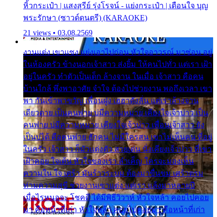
หิ้วกระเป๋า | แสงสุรีย์ รุ่งโรจน์ - แย่งกระเป๋า | เตือนใจ บุญ
พระรักษา (ซาวด์ดนตรี) (KARAOKE)
21 views • 03.08.2569
งานแต่ง เขาแซง แย่งเอาไปก่อน หัวใจอาวรณ์ มาซ่อน อยู่
ในห้องครัว ข้างนอกเจ้าสาว ส่งยิ้ม ให้คนไปทั่ว แต่เรา เฝ้า
อยู่ในครัว ทำตัวเป็นเด็ก ล้างจาน ในเมื่อ เจ้าสาว คือคน
บ้านใกล้ พึ่งพาอาศัย จำใจ ต้องไปช่วยงาน พอถึงเวลา เขา
พา กันเข้าพาขวัญ เพื่อนฝูง เฮฮาดังลั่น แต่เราล้างจาน
เดียวดาย เป็นคนพ่าย บ่มีความหมาย เคียงใจเจ้าบ่าว เป็น
คนพ่าย บ่มีความหมาย เคียงใจเจ้าบ่าว เพื่อนเจ้าสาว ยัง
เป็นบ่ได้ คือคนพ่าย ฮักคน ไม่มีใครสน เขาไม่เห็นคน ที่อยู่
ในครัว เจ้าสาว ก็มัวแต่งตัว สวยเด่น นั่งเคียงเจ้าบ่าว ที่เขา
เฝ้าคอย ใจเต้น หัวใจของเรา ลำเค็ญ ใครจะมองเห็น
ความใน ใจ เศร้า มันร้าวระบม ต้องมาขื่นขม เศร้าตรม
ท่ามความสุขี ช่วยงานเขาแต่ง แต่เรา แล้งมาหลายปี
เมื่อไรหนอจะ โชคดี ได้มีพิธีวิวาห์ หัวใจหล้า คอยไปคอย
มา คือหน้าที่เก่า หัวใจหล้า คอยไปคอยมา คือหน้าที่เก่า