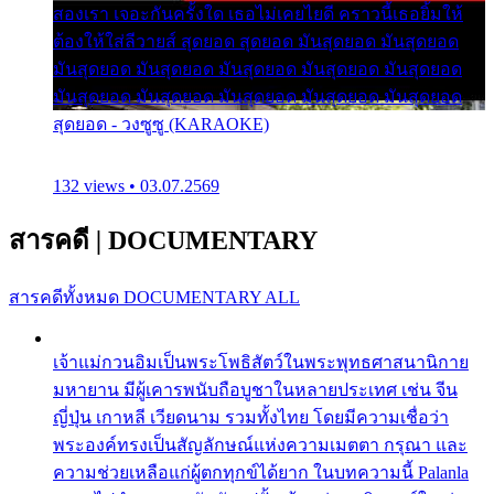
สองเรา เจอะกันครั้งใด เธอไม่เคยไยดี คราวนี้เธอยิ้มให้
ต้องให้ใส่ลีวายส์ สุดยอด สุดยอด มันสุดยอด มันสุดยอด
มันสุดยอด มันสุดยอด มันสุดยอด มันสุดยอด มันสุดยอด
มันสุดยอด มันสุดยอด มันสุดยอด มันสุดยอด มันสุดยอด
สุดยอด - วงซูซู (KARAOKE)
132 views • 03.07.2569
สารคดี
|
DOCUMENTARY
สารคดีทั้งหมด
DOCUMENTARY ALL
เจ้าแม่กวนอิมเป็นพระโพธิสัตว์ในพระพุทธศาสนานิกาย
มหายาน มีผู้เคารพนับถือบูชาในหลายประเทศ เช่น จีน
ญี่ปุ่น เกาหลี เวียดนาม รวมทั้งไทย โดยมีความเชื่อว่า
พระองค์ทรงเป็นสัญลักษณ์แห่งความเมตตา กรุณา และ
ความช่วยเหลือแก่ผู้ตกทุกข์ได้ยาก ในบทความนี้ Palanla