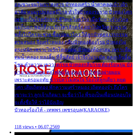
ออเซาะจนใจเบา สงสาร บัวทองเศร้า น้ำตาคลอเบ้า เฝ้า
อาลัย หนุ่มรูปหล่อหนีไกล หัวใจบัวทองระรวย บัวทองโศก
เพราะเป็นโรครักจาง ชีวิตเคว้งคว้าง เมื่อรักห่างร้างไกล
แม่ก็บอก พ่อก็สั่งจะรักใครสักครั้ง อย่าไปหวังความรวย
พลั้งไปใครจะช่วย ซื้อเปลมาไกว ให้ลูกบัวทอง เวรกรรม
ตามสนอง จึงเศร้าหมอง กลีบบัวทองต้องโรย บัวทองไม่
ตระหนัก เพราะไม่รักโคลนตม บัวทองท้องกลม เพราะลืม
ตมน้ำคลอง หลงลิ้น ที่สิ้นสัตย์ เจ้าจึงไม่ระมัด หลงกลิ่นลิ้น
โชย คำหวาน เขาวาดโรย บัวทองกลีบโรย ต้องร้อนรุม บัว
มาบานก่อนตูม ดุจไฟสุมร้อนรุมอุรา บัวทองผ่ายผอม
เพราะตรอมฤทัย ข้าวปลาไม่สนใจ ร้องไห้ลูกเดียว หยุด
โศก เสียเถิดทอง พักความเศร้าหมอง เถิดทองจ๋า ถึงใคร
เขาจะว่า ลูกเจ้าเกิดมา จะชื่อว่าไง พี่ขอเป็นเพื่อนปลอบใจ
จะตั้งชื่อให้ ว่าไอ้บังเอิญ
บัวทองร้องไห้ - เทพพร เพชรอุบล(KARAOKE)
118 views • 06.07.2569