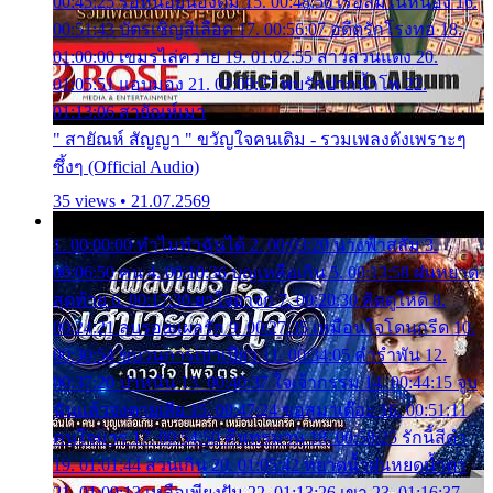
00:45:25 รอหน่อยน้องติ๋ม 15. 00:48:56 เรือล่มในหนอง 16.
00:51:43 บัตรเชิญสีเลือด 17. 00:56:07 อดีตรักโรงทอ 18.
01:00:00 เขมรไล่ควาย 19. 01:02:55 สาวสวนแตง 20.
01:05:51 แอบมอง 21. 01:09:27 พบรักปากน้ำโพ 22.
01:13:06 สายัณห์เมา
" สายัณห์ สัญญา " ขวัญใจคนเดิม - รวมเพลงดังเพราะๆ
ซึ้งๆ (Official Audio)
35 views • 21.07.2569
1. 00:00:00 ทำไมทำฉันได้ 2. 00:03:20 นางฟ้าสลัม 3.
00:06:50 คน 4. 00:10:36 บุญเหลือเกิน 5. 00:13:58 ฝนหยาด
สุดท้าย 6. 00:17:30 ยาใจยาจก 7. 00:20:30 คิดดูให้ดี 8.
00:24:21 ลบรอยแผลรัก 9. 00:27:35 เหมือนใจโดนกรีด 10.
00:30:54 ขบวนการเปาเปียว 11. 00:34:05 คำรำพัน 12.
00:37:20 ปาหนัน 13. 00:40:37 ใจเจ้ากรรม 14. 00:44:15 จูบ
ฉันแล้วจงตายเสีย 15. 00:47:24 ขอสูมาเต๊อะ 16. 00:51:11
คนใจมาร 17. 00:54:50 คืนทรมาน 18. 00:58:25 รักนี้สีดำ
19. 01:01:44 ส่วนเกิน 20. 01:05:42 หยาดน้ำฝนหยดน้ำตา
21. 01:09:13 เหลือเพียงฝัน 22. 01:13:26 เขา 23. 01:16:37