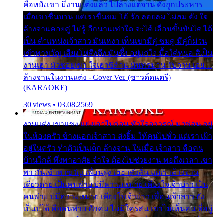
คือหยังเขา มีงานแต่งแล้ว ไปล้างแต่จาน ดั่งถูกประหาร
เมื่อเขาชื่นบาน แต่เราขื่นขม โอ้ รัก ลอยลม ไม่สม ดัง ใจ
ล้างจานคอยคู่ ไม่รู้ อีกนานเท่าใด จะได้ เลื่อนขั้นบันได ได้
เป็น ตำแหน่งเจ้าสาว มันเหงา เห็นเขามีคู่ ซมดู มีคู่ก็ม่วน
เข้าพาขวัญ เสียงโห่ตึงตึง มันซึ้ง อยู่แก่ใจ มื้อใด๋หนอ สิเป็น
งานเฮา มัวซอยเขา ใจเฮาซิด้าน มันทรมาน จับจาน เอย…
ล้างจานในงานแต่ง - Cover Ver. (ซาวด์ดนตรี)
(KARAOKE)
30 views • 03.08.2569
งานแต่ง เขาแซง แย่งเอาไปก่อน หัวใจอาวรณ์ มาซ่อน อยู่
ในห้องครัว ข้างนอกเจ้าสาว ส่งยิ้ม ให้คนไปทั่ว แต่เรา เฝ้า
อยู่ในครัว ทำตัวเป็นเด็ก ล้างจาน ในเมื่อ เจ้าสาว คือคน
บ้านใกล้ พึ่งพาอาศัย จำใจ ต้องไปช่วยงาน พอถึงเวลา เขา
พา กันเข้าพาขวัญ เพื่อนฝูง เฮฮาดังลั่น แต่เราล้างจาน
เดียวดาย เป็นคนพ่าย บ่มีความหมาย เคียงใจเจ้าบ่าว เป็น
คนพ่าย บ่มีความหมาย เคียงใจเจ้าบ่าว เพื่อนเจ้าสาว ยัง
เป็นบ่ได้ คือคนพ่าย ฮักคน ไม่มีใครสน เขาไม่เห็นคน ที่อยู่