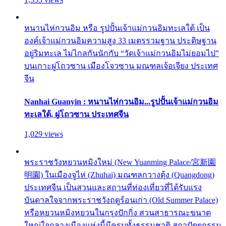
หนานไห่กวนอิม หรือ รูปปั้นเจ้าแม่กวนอิมทะเลใต้ เป็น
องค์เจ้าแม่กวนอิมความสูง 33 เมตรรวมฐาน ประดิษฐาน
อยู่ริมทะเล ไม่ไกลกันนักกับ “วัดเจ้าแม่กวนอิมไม่ยอมไป”
บนเกาะผู่โถวซาน เมืองโจวซาน มณฑลเจ้อเจียง ประเทศ
จีน
Nanhai Guanyin : หนานไห่กวนอิม...รูปปั้นเจ้าแม่กวนอิม
ทะเลใต้, ผู่โถวซาน ประเทศจีน
1,029 views
พระราชวังหยวนหมิงใหม่ (New Yuanming Palace/宮新園
明園) ในเมืองจูไห่ (Zhuhai) มณฑลกวางตุ้ง (Quangdong)
ประเทศจีน เป็นสวนและสถานที่ท่องเที่ยวที่ได้รับแรง
บันดาลใจจากพระราชวังฤดูร้อนเก่า (Old Summer Palace)
หรือหยวนหมิงหยวนในกรุงปักกิ่ง สวนสาธารณะขนาด
ใหญ่ใจกลางเมืองแห่งนี้มีครบทั้งธรรมชาติ สถาปัตยกรรม