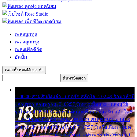
เพลงลูกทุ่ง
เพลงลูกกรุง
เพลงเพื่อชีวิต
อัลบั้ม
เพลงทั้งหมด
Music All
ค้นหา
Search
1. 00:00 สามสิบยังแจ๋ว - ยอดรัก สลักใจ 2. 02:49 รักมาห้าปี
- ศรเพชร ศรสุพรรณ 3. 05:57 รักสาวเสื้อลาย - แสงสุรีย์
รุ่งโรจน์ 4. 09:51 รักสะท้านดินสะเทือน - ยอดรัก สลักใจ 5.
12:23 มอเตอร์ไซค์ทำหล่น - ศรเพชร ศรสุพรรณ 6. 14:49
หิ้วกระเป๋า - แสงสุรีย์ รุ่งโรจน์ 7. 17:57 รักเผื่อเลือก - ยอด
รัก สลักใจ 8. 21:21 น้ำตาไอ้หนุ่ม - ศรเพชร ศรสุพรรณ 9.