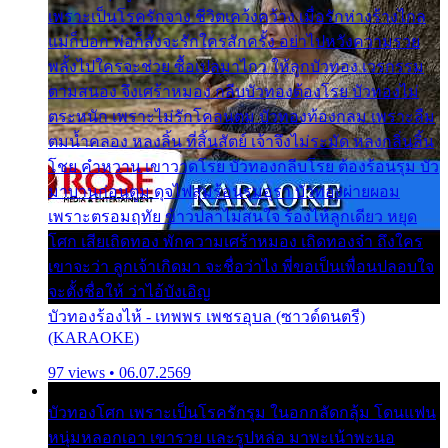
เพราะเป็นโรครักจาง ชีวิตเคว้งคว้าง เมื่อรักห่างร้างไกล
แม่ก็บอก พ่อก็สั่งจะรักใครสักครั้ง อย่าไปหวังความรวย
พลั้งไปใครจะช่วย ซื้อเปลมาไกว ให้ลูกบัวทอง เวรกรรม
ตามสนอง จึงเศร้าหมอง กลีบบัวทองต้องโรย บัวทองไม่
ตระหนัก เพราะไม่รักโคลนตม บัวทองท้องกลม เพราะลืม
ตมน้ำคลอง หลงลิ้น ที่สิ้นสัตย์ เจ้าจึงไม่ระมัด หลงกลิ่นลิ้น
โชย คำหวาน เขาวาดโรย บัวทองกลีบโรย ต้องร้อนรุม บัว
มาบานก่อนตูม ดุจไฟสุมร้อนรุมอุรา บัวทองผ่ายผอม
เพราะตรอมฤทัย ข้าวปลาไม่สนใจ ร้องไห้ลูกเดียว หยุด
โศก เสียเถิดทอง พักความเศร้าหมอง เถิดทองจ๋า ถึงใคร
เขาจะว่า ลูกเจ้าเกิดมา จะชื่อว่าไง พี่ขอเป็นเพื่อนปลอบใจ
จะตั้งชื่อให้ ว่าไอ้บังเอิญ
บัวทองร้องไห้ - เทพพร เพชรอุบล (ซาวด์ดนตรี)
(KARAOKE)
97 views • 06.07.2569
บัวทองโศก เพราะเป็นโรครักรุม ในอกกลัดกลุ้ม โดนแฟน
หนุ่มหลอกเอา เขารวย และรูปหล่อ มาพะเน้าพะนอ