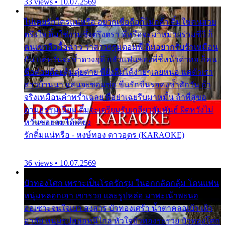
33 views • 10.07.2569
ไม่เคยรักใครแน่หรือ อยากเชื่อถือก็ไม่กล้า ติ๋มใช่คนสวย
ตรึงใจ ติ๋มใช่งามซึ้งตรึงตรา พี่หรือจะมาหมายร่วมชีวี ก็
คนเขาลืออื้อฉาว ว่าสาวๆรุมตอมพี่ ติ๋มอยากรับรักเหมือน
กัน แต่หวั่นจะช้ำดวงฤดี กลัวแฟนของพี่ชี้หน้าด่าทอ ก็คน
ชื่อต๋อยต้อยตุ้มตุ๋ยต่าย พี่ยังลืมได้ง่ายๆเลยหนอ แค่ตัวเรา
สาวบ้านนา แสนจะซอมซ่อ ขืนรักขืนรอคงช้ำสักวัน ถ้า
จริงเหมือนคำพร่ำเฉลย พี่อย่าเฉยรีบมาหมั้น ถ้าพี่สู่ขอ
ตามธรรมเนียม ติ๋มจะเตรียมรับเกลียวสัมพันธ์ ผิดหวังไม่
หวั่นขอยอมได้เคียง
รักติ๋มแน่หรือ - หงษ์ทอง ดาวอุดร (KARAOKE)
36 views • 10.07.2569
บัวทองโศก เพราะเป็นโรครักรุม ในอกกลัดกลุ้ม โดนแฟน
หนุ่มหลอกเอา เขารวย และรูปหล่อ มาพะเน้าพะนอ
ออเซาะจนใจเบา สงสาร บัวทองเศร้า น้ำตาคลอเบ้า เฝ้า
อาลัย หนุ่มรูปหล่อหนีไกล หัวใจบัวทองระรวย บัวทองโศก