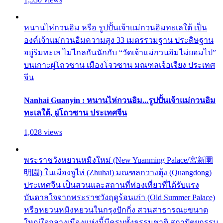
หนานไห่กวนอิม หรือ รูปปั้นเจ้าแม่กวนอิมทะเลใต้ เป็น
องค์เจ้าแม่กวนอิมความสูง 33 เมตรรวมฐาน ประดิษฐาน
อยู่ริมทะเล ไม่ไกลกันนักกับ “วัดเจ้าแม่กวนอิมไม่ยอมไป”
บนเกาะผู่โถวซาน เมืองโจวซาน มณฑลเจ้อเจียง ประเทศ
จีน
Nanhai Guanyin : หนานไห่กวนอิม...รูปปั้นเจ้าแม่กวนอิม
ทะเลใต้, ผู่โถวซาน ประเทศจีน
1,028 views
พระราชวังหยวนหมิงใหม่ (New Yuanming Palace/宮新園
明園) ในเมืองจูไห่ (Zhuhai) มณฑลกวางตุ้ง (Quangdong)
ประเทศจีน เป็นสวนและสถานที่ท่องเที่ยวที่ได้รับแรง
บันดาลใจจากพระราชวังฤดูร้อนเก่า (Old Summer Palace)
หรือหยวนหมิงหยวนในกรุงปักกิ่ง สวนสาธารณะขนาด
ใหญ่ใจกลางเมืองแห่งนี้มีครบทั้งธรรมชาติ สถาปัตยกรรม