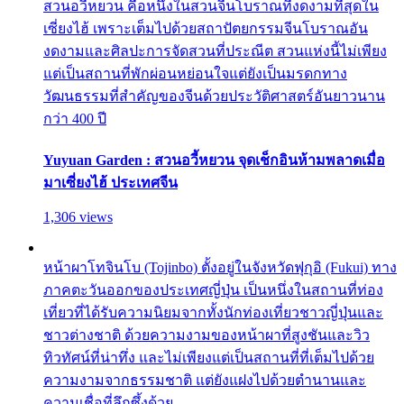
สวนอวี้หยวน คือหนึ่งในสวนจีนโบราณที่งดงามที่สุดใน
เซี่ยงไฮ้ เพราะเต็มไปด้วยสถาปัตยกรรมจีนโบราณอัน
งดงามและศิลปะการจัดสวนที่ประณีต สวนแห่งนี้ไม่เพียง
แต่เป็นสถานที่พักผ่อนหย่อนใจแต่ยังเป็นมรดกทาง
วัฒนธรรมที่สำคัญของจีนด้วยประวัติศาสตร์อันยาวนาน
กว่า 400 ปี
Yuyuan Garden : สวนอวี้หยวน จุดเช็กอินห้ามพลาดเมื่อ
มาเซี่ยงไฮ้ ประเทศจีน
1,306 views
หน้าผาโทจินโบ (Tojinbo) ตั้งอยู่ในจังหวัดฟุกุอิ (Fukui) ทาง
ภาคตะวันออกของประเทศญี่ปุ่น เป็นหนึ่งในสถานที่ท่อง
เที่ยวที่ได้รับความนิยมจากทั้งนักท่องเที่ยวชาวญี่ปุ่นและ
ชาวต่างชาติ ด้วยความงามของหน้าผาที่สูงชันและวิว
ทิวทัศน์ที่น่าทึ่ง และไม่เพียงแต่เป็นสถานที่ที่เต็มไปด้วย
ความงามจากธรรมชาติ แต่ยังแฝงไปด้วยตำนานและ
ความเชื่อที่ลึกซึ้งด้วย