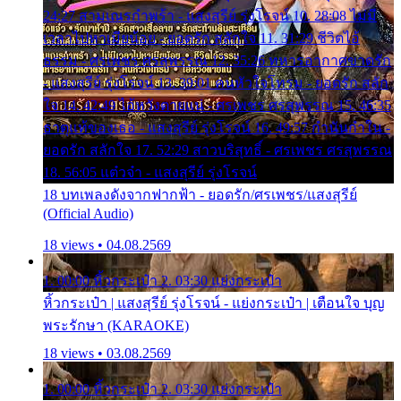
24:27 สามเณรกำพร้า - แสงสุรีย์ รุ่งโรจน์ 10. 28:08 ไม่มี
เวลาไปหาเมียน้อย - ยอดรัก สลักใจ 11. 31:29 ชีวิตไอ้
ธรรม - ศรเพชร ศรสุพรรณ 12. 35:26 ทหารอากาศขาดรัก
- แสงสุรีย์ รุ่งโรจน์ 13. 39:01 คนหัวใจโทรม - ยอดรัก สลัก
ใจ 14. 42:49 ไอ้หวังตายแน่ - ศรเพชร ศรสุพรรณ 15. 46:35
ธาตุแท้ของเธอ - แสงสุรีย์ รุ่งโรจน์ 16. 49:57 กำนันกำใน -
ยอดรัก สลักใจ 17. 52:29 สาวบริสุทธิ์ - ศรเพชร ศรสุพรรณ
18. 56:05 แต๋วจ๋า - แสงสุรีย์ รุ่งโรจน์
18 บทเพลงดังจากฟากฟ้า - ยอดรัก/ศรเพชร/แสงสุรีย์
(Official Audio)
18 views • 04.08.2569
1. 00:00 หิ้วกระเป๋า 2. 03:30 แย่งกระเป๋า
หิ้วกระเป๋า | แสงสุรีย์ รุ่งโรจน์ - แย่งกระเป๋า | เตือนใจ บุญ
พระรักษา (KARAOKE)
18 views • 03.08.2569
1. 00:00 หิ้วกระเป๋า 2. 03:30 แย่งกระเป๋า