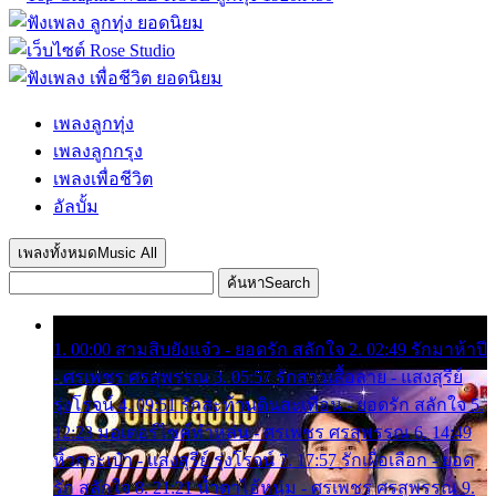
เพลงลูกทุ่ง
เพลงลูกกรุง
เพลงเพื่อชีวิต
อัลบั้ม
เพลงทั้งหมด
Music All
ค้นหา
Search
1. 00:00 สามสิบยังแจ๋ว - ยอดรัก สลักใจ 2. 02:49 รักมาห้าปี
- ศรเพชร ศรสุพรรณ 3. 05:57 รักสาวเสื้อลาย - แสงสุรีย์
รุ่งโรจน์ 4. 09:51 รักสะท้านดินสะเทือน - ยอดรัก สลักใจ 5.
12:23 มอเตอร์ไซค์ทำหล่น - ศรเพชร ศรสุพรรณ 6. 14:49
หิ้วกระเป๋า - แสงสุรีย์ รุ่งโรจน์ 7. 17:57 รักเผื่อเลือก - ยอด
รัก สลักใจ 8. 21:21 น้ำตาไอ้หนุ่ม - ศรเพชร ศรสุพรรณ 9.