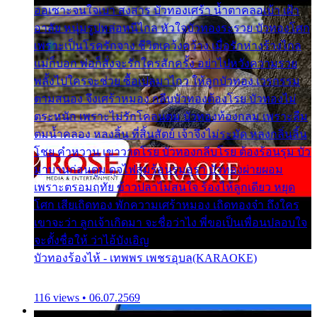
ออเซาะจนใจเบา สงสาร บัวทองเศร้า น้ำตาคลอเบ้า เฝ้า
อาลัย หนุ่มรูปหล่อหนีไกล หัวใจบัวทองระรวย บัวทองโศก
เพราะเป็นโรครักจาง ชีวิตเคว้งคว้าง เมื่อรักห่างร้างไกล
แม่ก็บอก พ่อก็สั่งจะรักใครสักครั้ง อย่าไปหวังความรวย
พลั้งไปใครจะช่วย ซื้อเปลมาไกว ให้ลูกบัวทอง เวรกรรม
ตามสนอง จึงเศร้าหมอง กลีบบัวทองต้องโรย บัวทองไม่
ตระหนัก เพราะไม่รักโคลนตม บัวทองท้องกลม เพราะลืม
ตมน้ำคลอง หลงลิ้น ที่สิ้นสัตย์ เจ้าจึงไม่ระมัด หลงกลิ่นลิ้น
โชย คำหวาน เขาวาดโรย บัวทองกลีบโรย ต้องร้อนรุม บัว
มาบานก่อนตูม ดุจไฟสุมร้อนรุมอุรา บัวทองผ่ายผอม
เพราะตรอมฤทัย ข้าวปลาไม่สนใจ ร้องไห้ลูกเดียว หยุด
โศก เสียเถิดทอง พักความเศร้าหมอง เถิดทองจ๋า ถึงใคร
เขาจะว่า ลูกเจ้าเกิดมา จะชื่อว่าไง พี่ขอเป็นเพื่อนปลอบใจ
จะตั้งชื่อให้ ว่าไอ้บังเอิญ
บัวทองร้องไห้ - เทพพร เพชรอุบล(KARAOKE)
116 views • 06.07.2569