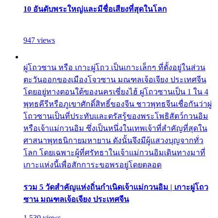
10 อันดับพระใหญ่และมีชื่อเสียงที่สุดในโลก
947 views
ผู่โถวซาน หรือ เกาะผู่โถว เป็นเกาะเล็กๆ ที่ตั้งอยู่ในส่วน
ตะวันออกของเมืองโจวซาน มณฑลเจ้อเจียง ประเทศจีน
โดยอยู่ทางตอนใต้ของนครเซี่ยงไฮ้ ผู่โถวซานเป็น 1 ใน 4
พุทธคีรีหรือภูเขาศักดิ์สิทธิ์ของจีน ชาวพุทธจีนเชื่อกันว่าผู่
โถวซานเป็นที่ประทับและตรัสรู้ของพระโพธิสัตว์กวนอิม
หรือเจ้าแม่กวนอิม ซึ่งเป็นหนึ่งในเทพเจ้าที่สำคัญที่สุดใน
ศาสนาพุทธนิกายมหายาน ดังนั้นจึงมีผู้แสวงบุญจากทั่ว
โลก โดยเฉพาะผู้ที่ศรัทธาในเจ้าแม่กวนอิมเดินทางมาที่
เกาะแห่งนี้เพื่อสักการะขอพรอยู่โดยตลอด
รวม 5 วัดสำคัญแห่งถิ่นกำเนิดเจ้าแม่กวนอิม | เกาะผู่โถว
ซาน มณฑลเจ้อเจียง ประเทศจีน
1,530 views