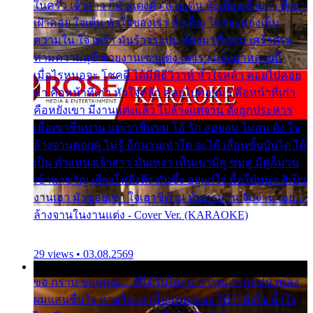
ในครัว เจ้าสาว ก็มัวแต่งตัว สวยเด่น นั่งเคียงเจ้าบ่าว ที่เขา
เฝ้าคอย ใจเต้น หัวใจของเรา ลำเค็ญ ใครจะมองเห็น
ความใน ใจ เศร้า มันร้าวระบม ต้องมาขื่นขม เศร้าตรม
ท่ามความสุขี ช่วยงานเขาแต่ง แต่เรา แล้งมาหลายปี
เมื่อไรหนอจะ โชคดี ได้มีพิธีวิวาห์ หัวใจหล้า คอยไปคอย
มา คือหน้าที่เก่า หัวใจหล้า คอยไปคอยมา คือหน้าที่เก่า
คือหยังเขา มีงานแต่งแล้ว ไปล้างแต่จาน ดั่งถูกประหาร
เมื่อเขาชื่นบาน แต่เราขื่นขม โอ้ รัก ลอยลม ไม่สม ดัง ใจ
ล้างจานคอยคู่ ไม่รู้ อีกนานเท่าใด จะได้ เลื่อนขั้นบันได ได้
เป็น ตำแหน่งเจ้าสาว มันเหงา เห็นเขามีคู่ ซมดู มีคู่ก็ม่วน
เข้าพาขวัญ เสียงโห่ตึงตึง มันซึ้ง อยู่แก่ใจ มื้อใด๋หนอ สิเป็น
งานเฮา มัวซอยเขา ใจเฮาซิด้าน มันทรมาน จับจาน เอย…
ล้างจานในงานแต่ง - Cover Ver. (KARAOKE)
29 views • 03.08.2569
ขอ กราบ ขอบคุณ.... ที่ได้รับไออุ่น การุณ จากแฟน เพลง
ผมแสนชื่นใจ หายวังเวง เมื่อแฟนเพลง ให้กำลังใจ น้ำใจ