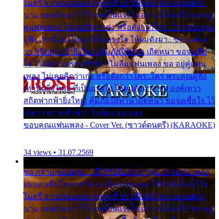
ไมตรี จากแฟนเพลง ทุกทุกที่ ปราณีหลั่งไหล ผมขอฝาก
นาม ยอดรักเอาไว้ โปรดเป็นแรงใจ อย่างนี้เรื่อยไป ขอ อยู่
คู่แฟนเพลง ไม่เคยคิดว่าเก่ง หรือดังกว่าใคร..ใคร พระคุณ
ผู้ฟัง เท่านั้นยิ่งใหญ่ ที่เป็นแรงใจ ให้ผมดังมา.. ขอ องค์เท
วา สถิตฟากฟ้ายิ่งใหญ่ คุ้มภัยให้ท่าน เถิดหนา ขอจงเชื่อ
ใจ ไว้เถิดว่า ตราบชั่วชีวา ไม่ลืมแฟนเพลง ขอ อยู่คู่แฟน
เพลง ไม่เคยคิดว่าเก่ง หรือดังกว่าใคร..ใคร พระคุณผู้ฟัง
เท่านั้นยิ่งใหญ่ ที่เป็นแรงใจ ให้ผมดังมา.. ขอ องค์เทวา
สถิตฟากฟ้ายิ่งใหญ่ คุ้มภัยให้ท่าน เถิดหนา ขอจงเชื่อใจ ไว้
เถิดว่า ตราบชั่วชีวา ไม่ลืมแฟนเพลง
ขอบคุณแฟนเพลง - Cover Ver. (ซาวด์ดนตรี) (KARAOKE)
34 views • 31.07.2569
ขอ กราบ ขอบคุณ.... ที่ได้รับไออุ่น การุณ จากแฟน เพลง
ผมแสนชื่นใจ หายวังเวง เมื่อแฟนเพลง ให้กำลังใจ น้ำใจ
ไมตรี จากแฟนเพลง ทุกทุกที่ ปราณีหลั่งไหล ผมขอฝาก
นาม ยอดรักเอาไว้ โปรดเป็นแรงใจ อย่างนี้เรื่อยไป ขอ อยู่