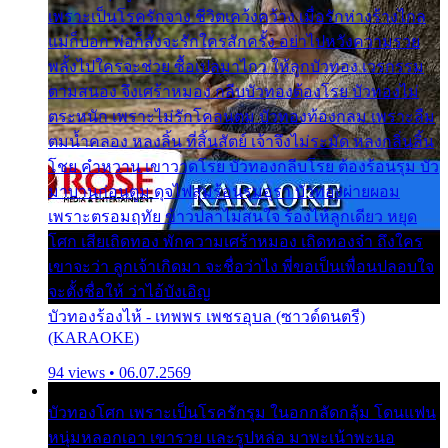
เพราะเป็นโรครักจาง ชีวิตเคว้งคว้าง เมื่อรักห่างร้างไกล
แม่ก็บอก พ่อก็สั่งจะรักใครสักครั้ง อย่าไปหวังความรวย
พลั้งไปใครจะช่วย ซื้อเปลมาไกว ให้ลูกบัวทอง เวรกรรม
ตามสนอง จึงเศร้าหมอง กลีบบัวทองต้องโรย บัวทองไม่
ตระหนัก เพราะไม่รักโคลนตม บัวทองท้องกลม เพราะลืม
ตมน้ำคลอง หลงลิ้น ที่สิ้นสัตย์ เจ้าจึงไม่ระมัด หลงกลิ่นลิ้น
โชย คำหวาน เขาวาดโรย บัวทองกลีบโรย ต้องร้อนรุม บัว
มาบานก่อนตูม ดุจไฟสุมร้อนรุมอุรา บัวทองผ่ายผอม
เพราะตรอมฤทัย ข้าวปลาไม่สนใจ ร้องไห้ลูกเดียว หยุด
โศก เสียเถิดทอง พักความเศร้าหมอง เถิดทองจ๋า ถึงใคร
เขาจะว่า ลูกเจ้าเกิดมา จะชื่อว่าไง พี่ขอเป็นเพื่อนปลอบใจ
จะตั้งชื่อให้ ว่าไอ้บังเอิญ
บัวทองร้องไห้ - เทพพร เพชรอุบล (ซาวด์ดนตรี)
(KARAOKE)
94 views • 06.07.2569
บัวทองโศก เพราะเป็นโรครักรุม ในอกกลัดกลุ้ม โดนแฟน
หนุ่มหลอกเอา เขารวย และรูปหล่อ มาพะเน้าพะนอ