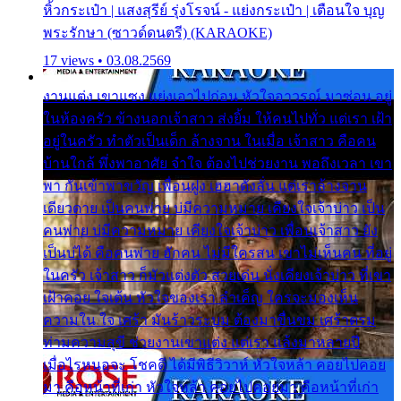
หิ้วกระเป๋า | แสงสุรีย์ รุ่งโรจน์ - แย่งกระเป๋า | เตือนใจ บุญ
พระรักษา (ซาวด์ดนตรี) (KARAOKE)
17 views • 03.08.2569
งานแต่ง เขาแซง แย่งเอาไปก่อน หัวใจอาวรณ์ มาซ่อน อยู่
ในห้องครัว ข้างนอกเจ้าสาว ส่งยิ้ม ให้คนไปทั่ว แต่เรา เฝ้า
อยู่ในครัว ทำตัวเป็นเด็ก ล้างจาน ในเมื่อ เจ้าสาว คือคน
บ้านใกล้ พึ่งพาอาศัย จำใจ ต้องไปช่วยงาน พอถึงเวลา เขา
พา กันเข้าพาขวัญ เพื่อนฝูง เฮฮาดังลั่น แต่เราล้างจาน
เดียวดาย เป็นคนพ่าย บ่มีความหมาย เคียงใจเจ้าบ่าว เป็น
คนพ่าย บ่มีความหมาย เคียงใจเจ้าบ่าว เพื่อนเจ้าสาว ยัง
เป็นบ่ได้ คือคนพ่าย ฮักคน ไม่มีใครสน เขาไม่เห็นคน ที่อยู่
ในครัว เจ้าสาว ก็มัวแต่งตัว สวยเด่น นั่งเคียงเจ้าบ่าว ที่เขา
เฝ้าคอย ใจเต้น หัวใจของเรา ลำเค็ญ ใครจะมองเห็น
ความใน ใจ เศร้า มันร้าวระบม ต้องมาขื่นขม เศร้าตรม
ท่ามความสุขี ช่วยงานเขาแต่ง แต่เรา แล้งมาหลายปี
เมื่อไรหนอจะ โชคดี ได้มีพิธีวิวาห์ หัวใจหล้า คอยไปคอย
มา คือหน้าที่เก่า หัวใจหล้า คอยไปคอยมา คือหน้าที่เก่า