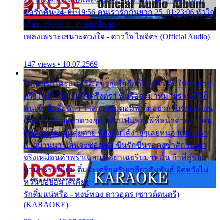
ขอรักคืน 24. 01:19:56 คนเรารักกันยาก 25. 01:23:06 หัวใจ
เถื่อน 26. 01:26:45 อยู่เพื่อลูก
เพลงเพราะเสนาะดวงใจ - ดาวใจ ไพจิตร (Official Audio)
147 views • 10.07.2569
ไม่เคยรักใครแน่หรือ อยากเชื่อถือก็ไม่กล้า ติ๋มใช่คนสวย
ตรึงใจ ติ๋มใช่งามซึ้งตรึงตรา พี่หรือจะมาหมายร่วมชีวี ก็
คนเขาลืออื้อฉาว ว่าสาวๆรุมตอมพี่ ติ๋มอยากรับรักเหมือน
กัน แต่หวั่นจะช้ำดวงฤดี กลัวแฟนของพี่ชี้หน้าด่าทอ ก็คน
ชื่อต๋อยต้อยตุ้มตุ๋ยต่าย พี่ยังลืมได้ง่ายๆเลยหนอ แค่ตัวเรา
สาวบ้านนา แสนจะซอมซ่อ ขืนรักขืนรอคงช้ำสักวัน ถ้า
จริงเหมือนคำพร่ำเฉลย พี่อย่าเฉยรีบมาหมั้น ถ้าพี่สู่ขอ
ตามธรรมเนียม ติ๋มจะเตรียมรับเกลียวสัมพันธ์ ผิดหวังไม่
หวั่นขอยอมได้เคียง
รักติ๋มแน่หรือ - หงษ์ทอง ดาวอุดร (ซาวด์ดนตรี)
(KARAOKE)