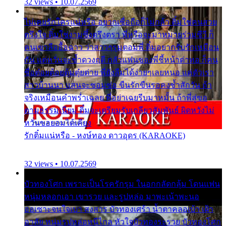
32 views • 10.07.2569
ไม่เคยรักใครแน่หรือ อยากเชื่อถือก็ไม่กล้า ติ๋มใช่คนสวย
ตรึงใจ ติ๋มใช่งามซึ้งตรึงตรา พี่หรือจะมาหมายร่วมชีวี ก็
คนเขาลืออื้อฉาว ว่าสาวๆรุมตอมพี่ ติ๋มอยากรับรักเหมือน
กัน แต่หวั่นจะช้ำดวงฤดี กลัวแฟนของพี่ชี้หน้าด่าทอ ก็คน
ชื่อต๋อยต้อยตุ้มตุ๋ยต่าย พี่ยังลืมได้ง่ายๆเลยหนอ แค่ตัวเรา
สาวบ้านนา แสนจะซอมซ่อ ขืนรักขืนรอคงช้ำสักวัน ถ้า
จริงเหมือนคำพร่ำเฉลย พี่อย่าเฉยรีบมาหมั้น ถ้าพี่สู่ขอ
ตามธรรมเนียม ติ๋มจะเตรียมรับเกลียวสัมพันธ์ ผิดหวังไม่
หวั่นขอยอมได้เคียง
รักติ๋มแน่หรือ - หงษ์ทอง ดาวอุดร (KARAOKE)
32 views • 10.07.2569
บัวทองโศก เพราะเป็นโรครักรุม ในอกกลัดกลุ้ม โดนแฟน
หนุ่มหลอกเอา เขารวย และรูปหล่อ มาพะเน้าพะนอ
ออเซาะจนใจเบา สงสาร บัวทองเศร้า น้ำตาคลอเบ้า เฝ้า
อาลัย หนุ่มรูปหล่อหนีไกล หัวใจบัวทองระรวย บัวทองโศก