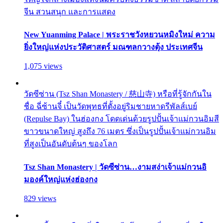
จีน สวนสนุก และการแสดง
New Yuanming Palace | พระราชวังหยวนหมิงใหม่ ความ
ยิ่งใหญ่แห่งประวัติศาสตร์ มณฑลกวางตุ้ง ประเทศจีน
1,075 views
วัดซีซ่าน (Tsz Shan Monastery / 慈山寺) หรือที่รู้จักกันใน
ชื่อ ฉี่ซ้านจี๋ เป็นวัดพุทธที่ตั้งอยู่ริมชายหาดรีพัลส์เบย์
(Repulse Bay) ในฮ่องกง โดดเด่นด้วยรูปปั้นเจ้าแม่กวนอิมสี
ขาวขนาดใหญ่ สูงถึง 76 เมตร ซึ่งเป็นรูปปั้นเจ้าแม่กวนอิม
ที่สูงเป็นอันดับต้นๆ ของโลก
Tsz Shan Monastery | วัดซีซ่าน…งามสง่าเจ้าแม่กวนอิ
มองค์ใหญ่แห่งฮ่องกง
829 views