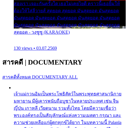
สองเรา เจอะกันครั้งใด เธอไม่เคยไยดี คราวนี้เธอยิ้มให้
ต้องให้ใส่ลีวายส์ สุดยอด สุดยอด มันสุดยอด มันสุดยอด
มันสุดยอด มันสุดยอด มันสุดยอด มันสุดยอด มันสุดยอด
มันสุดยอด มันสุดยอด มันสุดยอด มันสุดยอด มันสุดยอด
สุดยอด - วงซูซู (KARAOKE)
130 views • 03.07.2569
สารคดี
|
DOCUMENTARY
สารคดีทั้งหมด
DOCUMENTARY ALL
เจ้าแม่กวนอิมเป็นพระโพธิสัตว์ในพระพุทธศาสนานิกาย
มหายาน มีผู้เคารพนับถือบูชาในหลายประเทศ เช่น จีน
ญี่ปุ่น เกาหลี เวียดนาม รวมทั้งไทย โดยมีความเชื่อว่า
พระองค์ทรงเป็นสัญลักษณ์แห่งความเมตตา กรุณา และ
ความช่วยเหลือแก่ผู้ตกทุกข์ได้ยาก ในบทความนี้ Palanla