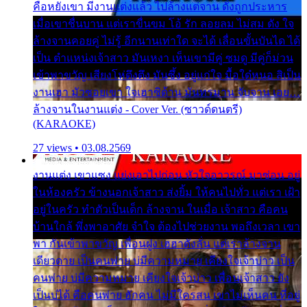
คือหยังเขา มีงานแต่งแล้ว ไปล้างแต่จาน ดั่งถูกประหาร
เมื่อเขาชื่นบาน แต่เราขื่นขม โอ้ รัก ลอยลม ไม่สม ดัง ใจ
ล้างจานคอยคู่ ไม่รู้ อีกนานเท่าใด จะได้ เลื่อนขั้นบันได ได้
เป็น ตำแหน่งเจ้าสาว มันเหงา เห็นเขามีคู่ ซมดู มีคู่ก็ม่วน
เข้าพาขวัญ เสียงโห่ตึงตึง มันซึ้ง อยู่แก่ใจ มื้อใด๋หนอ สิเป็น
งานเฮา มัวซอยเขา ใจเฮาซิด้าน มันทรมาน จับจาน เอย…
ล้างจานในงานแต่ง - Cover Ver. (ซาวด์ดนตรี)
(KARAOKE)
27 views • 03.08.2569
งานแต่ง เขาแซง แย่งเอาไปก่อน หัวใจอาวรณ์ มาซ่อน อยู่
ในห้องครัว ข้างนอกเจ้าสาว ส่งยิ้ม ให้คนไปทั่ว แต่เรา เฝ้า
อยู่ในครัว ทำตัวเป็นเด็ก ล้างจาน ในเมื่อ เจ้าสาว คือคน
บ้านใกล้ พึ่งพาอาศัย จำใจ ต้องไปช่วยงาน พอถึงเวลา เขา
พา กันเข้าพาขวัญ เพื่อนฝูง เฮฮาดังลั่น แต่เราล้างจาน
เดียวดาย เป็นคนพ่าย บ่มีความหมาย เคียงใจเจ้าบ่าว เป็น
คนพ่าย บ่มีความหมาย เคียงใจเจ้าบ่าว เพื่อนเจ้าสาว ยัง
เป็นบ่ได้ คือคนพ่าย ฮักคน ไม่มีใครสน เขาไม่เห็นคน ที่อยู่