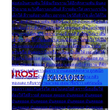
พ่อส่งเงินสามพัน ให้ฉันเรียนราม ได้อีกสักสามพัน ฉันคง
บ๊าย บาย จะไปซื้อกางเกงยีนส์ ลีวายส์มาใส่ เพราะเราเป็น
เด็กใต้ ลีวายส์อย่างเดียว อยากจะโชว์ถึงหิวโซ เด็กใต้ก็ไม่
หวั่น ตกตัวละหลายพัน กัดฟันซื้อมา ให้เด็กเทพเหลียวมอง
และต้องรู้ว่า เด็กใต้ไม่ธรรมดา แต่สุดยอด เดินโยกย้ายเย
ยวน กวนโอ๊ยพอได้ เพราะว่านุ่งลีวายส์ ตัวใหม่ใส่มา เดิน
เข้ามหาลัย จิ๊กโก๊มองหน้า ท่าจะมีปัญหา ไม่พอใจ ได้เป็น
เรื่องแน่นอน แต่ฉันไม่หวั่น เลยแหลงใต้ถามมัน ว่ามัน
พรั่นพรือ มันตอบว่าไม่พรื่อ เปลี่ยนเป็นยิ้มให้ เจอะเด็กใต้
ด้วยกัน ก็เลยรอด สุดยอด สุดยอด สุดยอด มันสุดยอด สุด
ยอด สุดยอด สุดยอด มันสุดยอด แอบหลงรักสาวราม ที่พัก
ห้องเช่า เธอผิวขาวผมยาว ปากแดงแหลงกลาง ถูกสเป็ก
จริงเธอ อยู่ห้องข้างข้าง อยากเข้าไปแหลงกลาง กลัว
ทองแดง กลับจากรามมาเจอ เธอมาซื้อข้าว แต่ก่อนนั้น
สองเรา เจอะกันครั้งใด เธอไม่เคยไยดี คราวนี้เธอยิ้มให้
ต้องให้ใส่ลีวายส์ สุดยอด สุดยอด มันสุดยอด มันสุดยอด
มันสุดยอด มันสุดยอด มันสุดยอด มันสุดยอด มันสุดยอด
มันสุดยอด มันสุดยอด มันสุดยอด มันสุดยอด มันสุดยอด