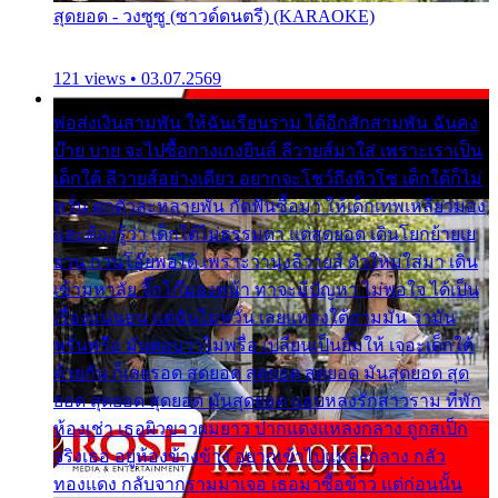
สุดยอด - วงซูซู (ซาวด์ดนตรี) (KARAOKE)
121 views • 03.07.2569
พ่อส่งเงินสามพัน ให้ฉันเรียนราม ได้อีกสักสามพัน ฉันคง
บ๊าย บาย จะไปซื้อกางเกงยีนส์ ลีวายส์มาใส่ เพราะเราเป็น
เด็กใต้ ลีวายส์อย่างเดียว อยากจะโชว์ถึงหิวโซ เด็กใต้ก็ไม่
หวั่น ตกตัวละหลายพัน กัดฟันซื้อมา ให้เด็กเทพเหลียวมอง
และต้องรู้ว่า เด็กใต้ไม่ธรรมดา แต่สุดยอด เดินโยกย้ายเย
ยวน กวนโอ๊ยพอได้ เพราะว่านุ่งลีวายส์ ตัวใหม่ใส่มา เดิน
เข้ามหาลัย จิ๊กโก๊มองหน้า ท่าจะมีปัญหา ไม่พอใจ ได้เป็น
เรื่องแน่นอน แต่ฉันไม่หวั่น เลยแหลงใต้ถามมัน ว่ามัน
พรั่นพรือ มันตอบว่าไม่พรื่อ เปลี่ยนเป็นยิ้มให้ เจอะเด็กใต้
ด้วยกัน ก็เลยรอด สุดยอด สุดยอด สุดยอด มันสุดยอด สุด
ยอด สุดยอด สุดยอด มันสุดยอด แอบหลงรักสาวราม ที่พัก
ห้องเช่า เธอผิวขาวผมยาว ปากแดงแหลงกลาง ถูกสเป็ก
จริงเธอ อยู่ห้องข้างข้าง อยากเข้าไปแหลงกลาง กลัว
ทองแดง กลับจากรามมาเจอ เธอมาซื้อข้าว แต่ก่อนนั้น