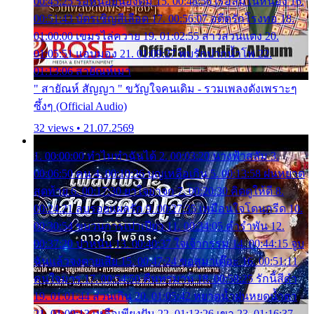
00:45:25 รอหน่อยน้องติ๋ม 15. 00:48:56 เรือล่มในหนอง 16.
00:51:43 บัตรเชิญสีเลือด 17. 00:56:07 อดีตรักโรงทอ 18.
01:00:00 เขมรไล่ควาย 19. 01:02:55 สาวสวนแตง 20.
01:05:51 แอบมอง 21. 01:09:27 พบรักปากน้ำโพ 22.
01:13:06 สายัณห์เมา
" สายัณห์ สัญญา " ขวัญใจคนเดิม - รวมเพลงดังเพราะๆ
ซึ้งๆ (Official Audio)
32 views • 21.07.2569
1. 00:00:00 ทำไมทำฉันได้ 2. 00:03:20 นางฟ้าสลัม 3.
00:06:50 คน 4. 00:10:36 บุญเหลือเกิน 5. 00:13:58 ฝนหยาด
สุดท้าย 6. 00:17:30 ยาใจยาจก 7. 00:20:30 คิดดูให้ดี 8.
00:24:21 ลบรอยแผลรัก 9. 00:27:35 เหมือนใจโดนกรีด 10.
00:30:54 ขบวนการเปาเปียว 11. 00:34:05 คำรำพัน 12.
00:37:20 ปาหนัน 13. 00:40:37 ใจเจ้ากรรม 14. 00:44:15 จูบ
ฉันแล้วจงตายเสีย 15. 00:47:24 ขอสูมาเต๊อะ 16. 00:51:11
คนใจมาร 17. 00:54:50 คืนทรมาน 18. 00:58:25 รักนี้สีดำ
19. 01:01:44 ส่วนเกิน 20. 01:05:42 หยาดน้ำฝนหยดน้ำตา
21. 01:09:13 เหลือเพียงฝัน 22. 01:13:26 เขา 23. 01:16:37