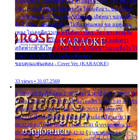
คู่แฟนเพลง ไม่เคยคิดว่าเก่ง หรือดังกว่าใคร..ใคร พระคุณ
ผู้ฟัง เท่านั้นยิ่งใหญ่ ที่เป็นแรงใจ ให้ผมดังมา.. ขอ องค์เท
วา สถิตฟากฟ้ายิ่งใหญ่ คุ้มภัยให้ท่าน เถิดหนา ขอจงเชื่อ
ใจ ไว้เถิดว่า ตราบชั่วชีวา ไม่ลืมแฟนเพลง ขอ อยู่คู่แฟน
เพลง ไม่เคยคิดว่าเก่ง หรือดังกว่าใคร..ใคร พระคุณผู้ฟัง
เท่านั้นยิ่งใหญ่ ที่เป็นแรงใจ ให้ผมดังมา.. ขอ องค์เทวา
สถิตฟากฟ้ายิ่งใหญ่ คุ้มภัยให้ท่าน เถิดหนา ขอจงเชื่อใจ ไว้
เถิดว่า ตราบชั่วชีวา ไม่ลืมแฟนเพลง
ขอบคุณแฟนเพลง - Cover Ver. (KARAOKE)
33 views • 31.07.2569
1. 00:00:00 ยินดีรับเดน 2. 00:03:44 น้ำตาอีสาน 3. 00:07:51
กิ่งทองใบหยก 4. 00:10:35 น้ำนิ่งไหลลึก 5. 00:13:49 ลานรัก
ลานเท 6. 00:17:06 จำใจจาก 7. 00:20:53 คืนฝนตก 8.
00:25:16 น้ำลงเดือนยี่ 9. 00:28:47 โสนน้อยเรือนงาม 10.
00:32:29 ตอไม้ที่ตายแล้ว 11. 00:35:41 น้ำกรดแช่เย็น 12.
00:39:08 อยากฟังซ้ำ 13. 00:42:32 รู้ว่าเขาหลอก 14.