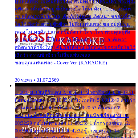
คู่แฟนเพลง ไม่เคยคิดว่าเก่ง หรือดังกว่าใคร..ใคร พระคุณ
ผู้ฟัง เท่านั้นยิ่งใหญ่ ที่เป็นแรงใจ ให้ผมดังมา.. ขอ องค์เท
วา สถิตฟากฟ้ายิ่งใหญ่ คุ้มภัยให้ท่าน เถิดหนา ขอจงเชื่อ
ใจ ไว้เถิดว่า ตราบชั่วชีวา ไม่ลืมแฟนเพลง ขอ อยู่คู่แฟน
เพลง ไม่เคยคิดว่าเก่ง หรือดังกว่าใคร..ใคร พระคุณผู้ฟัง
เท่านั้นยิ่งใหญ่ ที่เป็นแรงใจ ให้ผมดังมา.. ขอ องค์เทวา
สถิตฟากฟ้ายิ่งใหญ่ คุ้มภัยให้ท่าน เถิดหนา ขอจงเชื่อใจ ไว้
เถิดว่า ตราบชั่วชีวา ไม่ลืมแฟนเพลง
ขอบคุณแฟนเพลง - Cover Ver. (KARAOKE)
30 views • 31.07.2569
1. 00:00:00 ยินดีรับเดน 2. 00:03:44 น้ำตาอีสาน 3. 00:07:51
กิ่งทองใบหยก 4. 00:10:35 น้ำนิ่งไหลลึก 5. 00:13:49 ลานรัก
ลานเท 6. 00:17:06 จำใจจาก 7. 00:20:53 คืนฝนตก 8.
00:25:16 น้ำลงเดือนยี่ 9. 00:28:47 โสนน้อยเรือนงาม 10.
00:32:29 ตอไม้ที่ตายแล้ว 11. 00:35:41 น้ำกรดแช่เย็น 12.
00:39:08 อยากฟังซ้ำ 13. 00:42:32 รู้ว่าเขาหลอก 14.