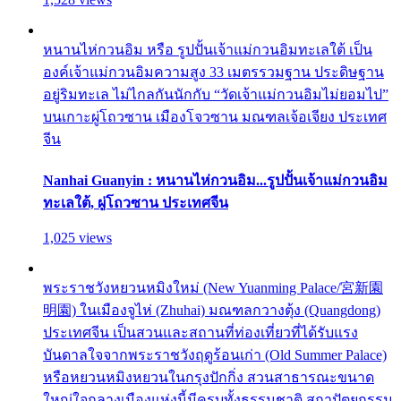
หนานไห่กวนอิม หรือ รูปปั้นเจ้าแม่กวนอิมทะเลใต้ เป็น
องค์เจ้าแม่กวนอิมความสูง 33 เมตรรวมฐาน ประดิษฐาน
อยู่ริมทะเล ไม่ไกลกันนักกับ “วัดเจ้าแม่กวนอิมไม่ยอมไป”
บนเกาะผู่โถวซาน เมืองโจวซาน มณฑลเจ้อเจียง ประเทศ
จีน
Nanhai Guanyin : หนานไห่กวนอิม...รูปปั้นเจ้าแม่กวนอิม
ทะเลใต้, ผู่โถวซาน ประเทศจีน
1,025 views
พระราชวังหยวนหมิงใหม่ (New Yuanming Palace/宮新園
明園) ในเมืองจูไห่ (Zhuhai) มณฑลกวางตุ้ง (Quangdong)
ประเทศจีน เป็นสวนและสถานที่ท่องเที่ยวที่ได้รับแรง
บันดาลใจจากพระราชวังฤดูร้อนเก่า (Old Summer Palace)
หรือหยวนหมิงหยวนในกรุงปักกิ่ง สวนสาธารณะขนาด
ใหญ่ใจกลางเมืองแห่งนี้มีครบทั้งธรรมชาติ สถาปัตยกรรม