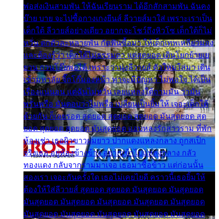
พ่อส่งเงินสามพัน ให้ฉันเรียนราม ได้อีกสักสามพัน ฉันคง
บ๊าย บาย จะไปซื้อกางเกงยีนส์ ลีวายส์มาใส่ เพราะเราเป็น
เด็กใต้ ลีวายส์อย่างเดียว อยากจะโชว์ถึงหิวโซ เด็กใต้ก็ไม่
หวั่น ตกตัวละหลายพัน กัดฟันซื้อมา ให้เด็กเทพเหลียวมอง
และต้องรู้ว่า เด็กใต้ไม่ธรรมดา แต่สุดยอด เดินโยกย้ายเย
ยวน กวนโอ๊ยพอได้ เพราะว่านุ่งลีวายส์ ตัวใหม่ใส่มา เดิน
เข้ามหาลัย จิ๊กโก๊มองหน้า ท่าจะมีปัญหา ไม่พอใจ ได้เป็น
เรื่องแน่นอน แต่ฉันไม่หวั่น เลยแหลงใต้ถามมัน ว่ามัน
พรั่นพรือ มันตอบว่าไม่พรื่อ เปลี่ยนเป็นยิ้มให้ เจอะเด็กใต้
ด้วยกัน ก็เลยรอด สุดยอด สุดยอด สุดยอด มันสุดยอด สุด
ยอด สุดยอด สุดยอด มันสุดยอด แอบหลงรักสาวราม ที่พัก
ห้องเช่า เธอผิวขาวผมยาว ปากแดงแหลงกลาง ถูกสเป็ก
จริงเธอ อยู่ห้องข้างข้าง อยากเข้าไปแหลงกลาง กลัว
ทองแดง กลับจากรามมาเจอ เธอมาซื้อข้าว แต่ก่อนนั้น
สองเรา เจอะกันครั้งใด เธอไม่เคยไยดี คราวนี้เธอยิ้มให้
ต้องให้ใส่ลีวายส์ สุดยอด สุดยอด มันสุดยอด มันสุดยอด
มันสุดยอด มันสุดยอด มันสุดยอด มันสุดยอด มันสุดยอด
มันสุดยอด มันสุดยอด มันสุดยอด มันสุดยอด มันสุดยอด