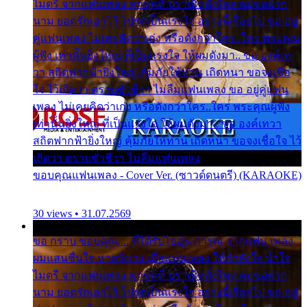
ไมตรี จากแฟนเพลง ทุกทุกที่ ปราณีหลั่งไหล ผมขอฝาก
นาม ยอดรักเอาไว้ โปรดเป็นแรงใจ อย่างนี้เรื่อยไป ขอ อยู่
คู่แฟนเพลง ไม่เคยคิดว่าเก่ง หรือดังกว่าใคร..ใคร พระคุณ
ผู้ฟัง เท่านั้นยิ่งใหญ่ ที่เป็นแรงใจ ให้ผมดังมา.. ขอ องค์เท
วา สถิตฟากฟ้ายิ่งใหญ่ คุ้มภัยให้ท่าน เถิดหนา ขอจงเชื่อ
ใจ ไว้เถิดว่า ตราบชั่วชีวา ไม่ลืมแฟนเพลง ขอ อยู่คู่แฟน
เพลง ไม่เคยคิดว่าเก่ง หรือดังกว่าใคร..ใคร พระคุณผู้ฟัง
เท่านั้นยิ่งใหญ่ ที่เป็นแรงใจ ให้ผมดังมา.. ขอ องค์เทวา
สถิตฟากฟ้ายิ่งใหญ่ คุ้มภัยให้ท่าน เถิดหนา ขอจงเชื่อใจ ไว้
เถิดว่า ตราบชั่วชีวา ไม่ลืมแฟนเพลง
ขอบคุณแฟนเพลง - Cover Ver. (ซาวด์ดนตรี) (KARAOKE)
30 views • 31.07.2569
ขอ กราบ ขอบคุณ.... ที่ได้รับไออุ่น การุณ จากแฟน เพลง
ผมแสนชื่นใจ หายวังเวง เมื่อแฟนเพลง ให้กำลังใจ น้ำใจ
ไมตรี จากแฟนเพลง ทุกทุกที่ ปราณีหลั่งไหล ผมขอฝาก
นาม ยอดรักเอาไว้ โปรดเป็นแรงใจ อย่างนี้เรื่อยไป ขอ อยู่