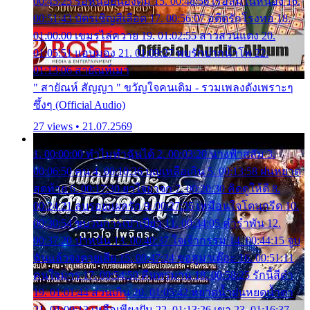
00:45:25 รอหน่อยน้องติ๋ม 15. 00:48:56 เรือล่มในหนอง 16.
00:51:43 บัตรเชิญสีเลือด 17. 00:56:07 อดีตรักโรงทอ 18.
01:00:00 เขมรไล่ควาย 19. 01:02:55 สาวสวนแตง 20.
01:05:51 แอบมอง 21. 01:09:27 พบรักปากน้ำโพ 22.
01:13:06 สายัณห์เมา
" สายัณห์ สัญญา " ขวัญใจคนเดิม - รวมเพลงดังเพราะๆ
ซึ้งๆ (Official Audio)
27 views • 21.07.2569
1. 00:00:00 ทำไมทำฉันได้ 2. 00:03:20 นางฟ้าสลัม 3.
00:06:50 คน 4. 00:10:36 บุญเหลือเกิน 5. 00:13:58 ฝนหยาด
สุดท้าย 6. 00:17:30 ยาใจยาจก 7. 00:20:30 คิดดูให้ดี 8.
00:24:21 ลบรอยแผลรัก 9. 00:27:35 เหมือนใจโดนกรีด 10.
00:30:54 ขบวนการเปาเปียว 11. 00:34:05 คำรำพัน 12.
00:37:20 ปาหนัน 13. 00:40:37 ใจเจ้ากรรม 14. 00:44:15 จูบ
ฉันแล้วจงตายเสีย 15. 00:47:24 ขอสูมาเต๊อะ 16. 00:51:11
คนใจมาร 17. 00:54:50 คืนทรมาน 18. 00:58:25 รักนี้สีดำ
19. 01:01:44 ส่วนเกิน 20. 01:05:42 หยาดน้ำฝนหยดน้ำตา
21. 01:09:13 เหลือเพียงฝัน 22. 01:13:26 เขา 23. 01:16:37