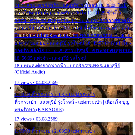
24:27 สามเณรกำพร้า - แสงสุรีย์ รุ่งโรจน์ 10. 28:08 ไม่มี
เวลาไปหาเมียน้อย - ยอดรัก สลักใจ 11. 31:29 ชีวิตไอ้
ธรรม - ศรเพชร ศรสุพรรณ 12. 35:26 ทหารอากาศขาดรัก
- แสงสุรีย์ รุ่งโรจน์ 13. 39:01 คนหัวใจโทรม - ยอดรัก สลัก
ใจ 14. 42:49 ไอ้หวังตายแน่ - ศรเพชร ศรสุพรรณ 15. 46:35
ธาตุแท้ของเธอ - แสงสุรีย์ รุ่งโรจน์ 16. 49:57 กำนันกำใน -
ยอดรัก สลักใจ 17. 52:29 สาวบริสุทธิ์ - ศรเพชร ศรสุพรรณ
18. 56:05 แต๋วจ๋า - แสงสุรีย์ รุ่งโรจน์
18 บทเพลงดังจากฟากฟ้า - ยอดรัก/ศรเพชร/แสงสุรีย์
(Official Audio)
17 views • 04.08.2569
1. 00:00 หิ้วกระเป๋า 2. 03:30 แย่งกระเป๋า
หิ้วกระเป๋า | แสงสุรีย์ รุ่งโรจน์ - แย่งกระเป๋า | เตือนใจ บุญ
พระรักษา (KARAOKE)
17 views • 03.08.2569
1. 00:00 หิ้วกระเป๋า 2. 03:30 แย่งกระเป๋า