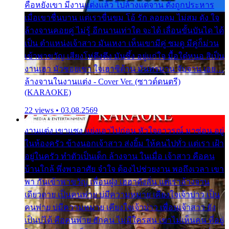
คือหยังเขา มีงานแต่งแล้ว ไปล้างแต่จาน ดั่งถูกประหาร
เมื่อเขาชื่นบาน แต่เราขื่นขม โอ้ รัก ลอยลม ไม่สม ดัง ใจ
ล้างจานคอยคู่ ไม่รู้ อีกนานเท่าใด จะได้ เลื่อนขั้นบันได ได้
เป็น ตำแหน่งเจ้าสาว มันเหงา เห็นเขามีคู่ ซมดู มีคู่ก็ม่วน
เข้าพาขวัญ เสียงโห่ตึงตึง มันซึ้ง อยู่แก่ใจ มื้อใด๋หนอ สิเป็น
งานเฮา มัวซอยเขา ใจเฮาซิด้าน มันทรมาน จับจาน เอย…
ล้างจานในงานแต่ง - Cover Ver. (ซาวด์ดนตรี)
(KARAOKE)
22 views • 03.08.2569
งานแต่ง เขาแซง แย่งเอาไปก่อน หัวใจอาวรณ์ มาซ่อน อยู่
ในห้องครัว ข้างนอกเจ้าสาว ส่งยิ้ม ให้คนไปทั่ว แต่เรา เฝ้า
อยู่ในครัว ทำตัวเป็นเด็ก ล้างจาน ในเมื่อ เจ้าสาว คือคน
บ้านใกล้ พึ่งพาอาศัย จำใจ ต้องไปช่วยงาน พอถึงเวลา เขา
พา กันเข้าพาขวัญ เพื่อนฝูง เฮฮาดังลั่น แต่เราล้างจาน
เดียวดาย เป็นคนพ่าย บ่มีความหมาย เคียงใจเจ้าบ่าว เป็น
คนพ่าย บ่มีความหมาย เคียงใจเจ้าบ่าว เพื่อนเจ้าสาว ยัง
เป็นบ่ได้ คือคนพ่าย ฮักคน ไม่มีใครสน เขาไม่เห็นคน ที่อยู่