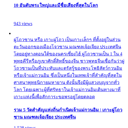
10 อันดับพระใหญ่และมีชื่อเสียงที่สุดในโลก
943 views
ผู่โถวซาน หรือ เกาะผู่โถว เป็นเกาะเล็กๆ ที่ตั้งอยู่ในส่วน
ตะวันออกของเมืองโจวซาน มณฑลเจ้อเจียง ประเทศจีน
โดยอยู่ทางตอนใต้ของนครเซี่ยงไฮ้ ผู่โถวซานเป็น 1 ใน 4
พุทธคีรีหรือภูเขาศักดิ์สิทธิ์ของจีน ชาวพุทธจีนเชื่อกันว่าผู่
โถวซานเป็นที่ประทับและตรัสรู้ของพระโพธิสัตว์กวนอิม
หรือเจ้าแม่กวนอิม ซึ่งเป็นหนึ่งในเทพเจ้าที่สำคัญที่สุดใน
ศาสนาพุทธนิกายมหายาน ดังนั้นจึงมีผู้แสวงบุญจากทั่ว
โลก โดยเฉพาะผู้ที่ศรัทธาในเจ้าแม่กวนอิมเดินทางมาที่
เกาะแห่งนี้เพื่อสักการะขอพรอยู่โดยตลอด
รวม 5 วัดสำคัญแห่งถิ่นกำเนิดเจ้าแม่กวนอิม | เกาะผู่โถว
ซาน มณฑลเจ้อเจียง ประเทศจีน
1,528 views