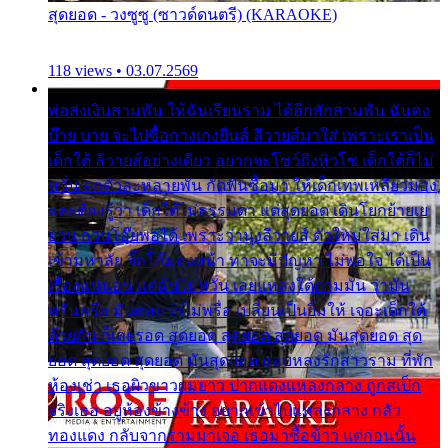
สุดยอด - วงซูซู (ซาวด์ดนตรี) (KARAOKE)
118 views • 03.07.2569
พ่อส่งเงินสามพัน ให้ฉันเรียนราม ได้อีกสักสามพัน ฉันคง
บ๊าย บาย จะไปซื้อกางเกงยีนส์ ลีวายส์มาใส่ เพราะเราเป็น
เด็กใต้ ลีวายส์อย่างเดียว อยากจะโชว์ถึงหิวโซ เด็กใต้ก็ไม่
หวั่น ตกตัวละหลายพัน กัดฟันซื้อมา ให้เด็กเทพเหลียวมอง
และต้องรู้ว่า เด็กใต้ไม่ธรรมดา แต่สุดยอด เดินโยกย้ายเย
ยวน กวนโอ๊ยพอได้ เพราะว่านุ่งลีวายส์ ตัวใหม่ใส่มา เดิน
เข้ามหาลัย จิ๊กโก๊มองหน้า ท่าจะมีปัญหา ไม่พอใจ ได้เป็น
เรื่องแน่นอน แต่ฉันไม่หวั่น เลยแหลงใต้ถามมัน ว่ามัน
พรั่นพรือ มันตอบว่าไม่พรื่อ เปลี่ยนเป็นยิ้มให้ เจอะเด็กใต้
ด้วยกัน ก็เลยรอด สุดยอด สุดยอด สุดยอด มันสุดยอด สุด
ยอด สุดยอด สุดยอด มันสุดยอด แอบหลงรักสาวราม ที่พัก
ห้องเช่า เธอผิวขาวผมยาว ปากแดงแหลงกลาง ถูกสเป็ก
จริงเธอ อยู่ห้องข้างข้าง อยากเข้าไปแหลงกลาง กลัว
ทองแดง กลับจากรามมาเจอ เธอมาซื้อข้าว แต่ก่อนนั้น