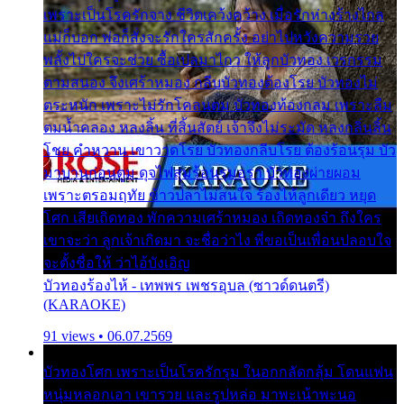
เพราะเป็นโรครักจาง ชีวิตเคว้งคว้าง เมื่อรักห่างร้างไกล
แม่ก็บอก พ่อก็สั่งจะรักใครสักครั้ง อย่าไปหวังความรวย
พลั้งไปใครจะช่วย ซื้อเปลมาไกว ให้ลูกบัวทอง เวรกรรม
ตามสนอง จึงเศร้าหมอง กลีบบัวทองต้องโรย บัวทองไม่
ตระหนัก เพราะไม่รักโคลนตม บัวทองท้องกลม เพราะลืม
ตมน้ำคลอง หลงลิ้น ที่สิ้นสัตย์ เจ้าจึงไม่ระมัด หลงกลิ่นลิ้น
โชย คำหวาน เขาวาดโรย บัวทองกลีบโรย ต้องร้อนรุม บัว
มาบานก่อนตูม ดุจไฟสุมร้อนรุมอุรา บัวทองผ่ายผอม
เพราะตรอมฤทัย ข้าวปลาไม่สนใจ ร้องไห้ลูกเดียว หยุด
โศก เสียเถิดทอง พักความเศร้าหมอง เถิดทองจ๋า ถึงใคร
เขาจะว่า ลูกเจ้าเกิดมา จะชื่อว่าไง พี่ขอเป็นเพื่อนปลอบใจ
จะตั้งชื่อให้ ว่าไอ้บังเอิญ
บัวทองร้องไห้ - เทพพร เพชรอุบล (ซาวด์ดนตรี)
(KARAOKE)
91 views • 06.07.2569
บัวทองโศก เพราะเป็นโรครักรุม ในอกกลัดกลุ้ม โดนแฟน
หนุ่มหลอกเอา เขารวย และรูปหล่อ มาพะเน้าพะนอ