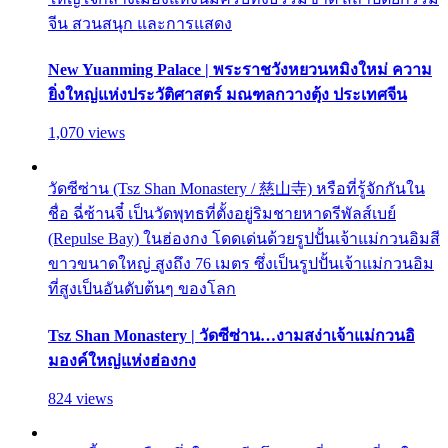
จีน สวนสนุก และการแสดง
New Yuanming Palace | พระราชวังหยวนหมิงใหม่ ความ
ยิ่งใหญ่แห่งประวัติศาสตร์ มณฑลกวางตุ้ง ประเทศจีน
1,070 views
วัดซีซ่าน (Tsz Shan Monastery / 慈山寺) หรือที่รู้จักกันใน
ชื่อ ฉี่ซ้านจี๋ เป็นวัดพุทธที่ตั้งอยู่ริมชายหาดรีพัลส์เบย์
(Repulse Bay) ในฮ่องกง โดดเด่นด้วยรูปปั้นเจ้าแม่กวนอิมสี
ขาวขนาดใหญ่ สูงถึง 76 เมตร ซึ่งเป็นรูปปั้นเจ้าแม่กวนอิม
ที่สูงเป็นอันดับต้นๆ ของโลก
Tsz Shan Monastery | วัดซีซ่าน…งามสง่าเจ้าแม่กวนอิ
มองค์ใหญ่แห่งฮ่องกง
824 views