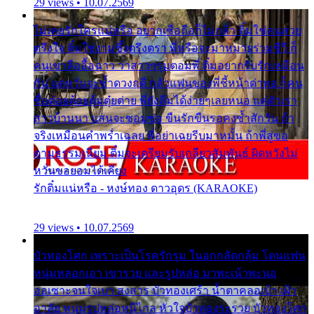
29 views • 10.07.2569
ไม่เคยรักใครแน่หรือ อยากเชื่อถือก็ไม่กล้า ติ๋มใช่คนสวย
ตรึงใจ ติ๋มใช่งามซึ้งตรึงตรา พี่หรือจะมาหมายร่วมชีวี ก็
คนเขาลืออื้อฉาว ว่าสาวๆรุมตอมพี่ ติ๋มอยากรับรักเหมือน
กัน แต่หวั่นจะช้ำดวงฤดี กลัวแฟนของพี่ชี้หน้าด่าทอ ก็คน
ชื่อต๋อยต้อยตุ้มตุ๋ยต่าย พี่ยังลืมได้ง่ายๆเลยหนอ แค่ตัวเรา
สาวบ้านนา แสนจะซอมซ่อ ขืนรักขืนรอคงช้ำสักวัน ถ้า
จริงเหมือนคำพร่ำเฉลย พี่อย่าเฉยรีบมาหมั้น ถ้าพี่สู่ขอ
ตามธรรมเนียม ติ๋มจะเตรียมรับเกลียวสัมพันธ์ ผิดหวังไม่
หวั่นขอยอมได้เคียง
รักติ๋มแน่หรือ - หงษ์ทอง ดาวอุดร (KARAOKE)
29 views • 10.07.2569
บัวทองโศก เพราะเป็นโรครักรุม ในอกกลัดกลุ้ม โดนแฟน
หนุ่มหลอกเอา เขารวย และรูปหล่อ มาพะเน้าพะนอ
ออเซาะจนใจเบา สงสาร บัวทองเศร้า น้ำตาคลอเบ้า เฝ้า
อาลัย หนุ่มรูปหล่อหนีไกล หัวใจบัวทองระรวย บัวทองโศก