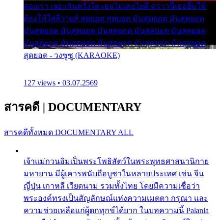
สองเรา เจอะกันครั้งใด เธอไม่เคยไยดี คราวนี้เธอยิ้มให้
ต้องให้ใส่ลีวายส์ สุดยอด สุดยอด มันสุดยอด มันสุดยอด
มันสุดยอด มันสุดยอด มันสุดยอด มันสุดยอด มันสุดยอด
มันสุดยอด มันสุดยอด มันสุดยอด มันสุดยอด มันสุดยอด
สุดยอด - วงซูซู (KARAOKE)
127 views • 03.07.2569
สารคดี
|
DOCUMENTARY
สารคดีทั้งหมด
DOCUMENTARY ALL
เจ้าแม่กวนอิมเป็นพระโพธิสัตว์ในพระพุทธศาสนานิกาย
มหายาน มีผู้เคารพนับถือบูชาในหลายประเทศ เช่น จีน
ญี่ปุ่น เกาหลี เวียดนาม รวมทั้งไทย โดยมีความเชื่อว่า
พระองค์ทรงเป็นสัญลักษณ์แห่งความเมตตา กรุณา และ
ความช่วยเหลือแก่ผู้ตกทุกข์ได้ยาก ในบทความนี้ Palanla