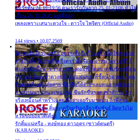
ขอรักคืน 24. 01:19:56 คนเรารักกันยาก 25. 01:23:06 หัวใจ
เถื่อน 26. 01:26:45 อยู่เพื่อลูก
เพลงเพราะเสนาะดวงใจ - ดาวใจ ไพจิตร (Official Audio)
144 views • 10.07.2569
ไม่เคยรักใครแน่หรือ อยากเชื่อถือก็ไม่กล้า ติ๋มใช่คนสวย
ตรึงใจ ติ๋มใช่งามซึ้งตรึงตรา พี่หรือจะมาหมายร่วมชีวี ก็
คนเขาลืออื้อฉาว ว่าสาวๆรุมตอมพี่ ติ๋มอยากรับรักเหมือน
กัน แต่หวั่นจะช้ำดวงฤดี กลัวแฟนของพี่ชี้หน้าด่าทอ ก็คน
ชื่อต๋อยต้อยตุ้มตุ๋ยต่าย พี่ยังลืมได้ง่ายๆเลยหนอ แค่ตัวเรา
สาวบ้านนา แสนจะซอมซ่อ ขืนรักขืนรอคงช้ำสักวัน ถ้า
จริงเหมือนคำพร่ำเฉลย พี่อย่าเฉยรีบมาหมั้น ถ้าพี่สู่ขอ
ตามธรรมเนียม ติ๋มจะเตรียมรับเกลียวสัมพันธ์ ผิดหวังไม่
หวั่นขอยอมได้เคียง
รักติ๋มแน่หรือ - หงษ์ทอง ดาวอุดร (ซาวด์ดนตรี)
(KARAOKE)