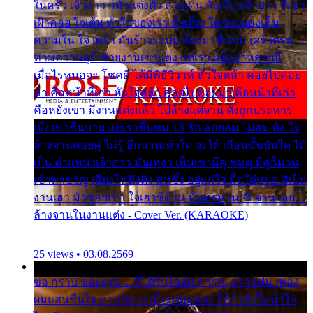
ในครัว เจ้าสาว ก็มัวแต่งตัว สวยเด่น นั่งเคียงเจ้าบ่าว ที่เขา
เฝ้าคอย ใจเต้น หัวใจของเรา ลำเค็ญ ใครจะมองเห็น
ความใน ใจ เศร้า มันร้าวระบม ต้องมาขื่นขม เศร้าตรม
ท่ามความสุขี ช่วยงานเขาแต่ง แต่เรา แล้งมาหลายปี
เมื่อไรหนอจะ โชคดี ได้มีพิธีวิวาห์ หัวใจหล้า คอยไปคอย
มา คือหน้าที่เก่า หัวใจหล้า คอยไปคอยมา คือหน้าที่เก่า
คือหยังเขา มีงานแต่งแล้ว ไปล้างแต่จาน ดั่งถูกประหาร
เมื่อเขาชื่นบาน แต่เราขื่นขม โอ้ รัก ลอยลม ไม่สม ดัง ใจ
ล้างจานคอยคู่ ไม่รู้ อีกนานเท่าใด จะได้ เลื่อนขั้นบันได ได้
เป็น ตำแหน่งเจ้าสาว มันเหงา เห็นเขามีคู่ ซมดู มีคู่ก็ม่วน
เข้าพาขวัญ เสียงโห่ตึงตึง มันซึ้ง อยู่แก่ใจ มื้อใด๋หนอ สิเป็น
งานเฮา มัวซอยเขา ใจเฮาซิด้าน มันทรมาน จับจาน เอย…
ล้างจานในงานแต่ง - Cover Ver. (KARAOKE)
25 views • 03.08.2569
ขอ กราบ ขอบคุณ.... ที่ได้รับไออุ่น การุณ จากแฟน เพลง
ผมแสนชื่นใจ หายวังเวง เมื่อแฟนเพลง ให้กำลังใจ น้ำใจ