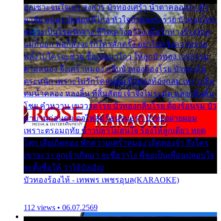
ออเซาะจนใจเบา สงสาร บัวทองเศร้า น้ำตาคลอเบ้า เฝ้า
อาลัย หนุ่มรูปหล่อหนีไกล หัวใจบัวทองระรวย บัวทองโศก
เพราะเป็นโรครักจาง ชีวิตเคว้งคว้าง เมื่อรักห่างร้างไกล
แม่ก็บอก พ่อก็สั่งจะรักใครสักครั้ง อย่าไปหวังความรวย
พลั้งไปใครจะช่วย ซื้อเปลมาไกว ให้ลูกบัวทอง เวรกรรม
ตามสนอง จึงเศร้าหมอง กลีบบัวทองต้องโรย บัวทองไม่
ตระหนัก เพราะไม่รักโคลนตม บัวทองท้องกลม เพราะลืม
ตมน้ำคลอง หลงลิ้น ที่สิ้นสัตย์ เจ้าจึงไม่ระมัด หลงกลิ่นลิ้น
โชย คำหวาน เขาวาดโรย บัวทองกลีบโรย ต้องร้อนรุม บัว
มาบานก่อนตูม ดุจไฟสุมร้อนรุมอุรา บัวทองผ่ายผอม
เพราะตรอมฤทัย ข้าวปลาไม่สนใจ ร้องไห้ลูกเดียว หยุด
โศก เสียเถิดทอง พักความเศร้าหมอง เถิดทองจ๋า ถึงใคร
เขาจะว่า ลูกเจ้าเกิดมา จะชื่อว่าไง พี่ขอเป็นเพื่อนปลอบใจ
จะตั้งชื่อให้ ว่าไอ้บังเอิญ
บัวทองร้องไห้ - เทพพร เพชรอุบล(KARAOKE)
112 views • 06.07.2569