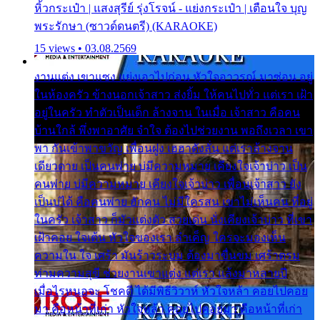
หิ้วกระเป๋า | แสงสุรีย์ รุ่งโรจน์ - แย่งกระเป๋า | เตือนใจ บุญ
พระรักษา (ซาวด์ดนตรี) (KARAOKE)
15 views • 03.08.2569
งานแต่ง เขาแซง แย่งเอาไปก่อน หัวใจอาวรณ์ มาซ่อน อยู่
ในห้องครัว ข้างนอกเจ้าสาว ส่งยิ้ม ให้คนไปทั่ว แต่เรา เฝ้า
อยู่ในครัว ทำตัวเป็นเด็ก ล้างจาน ในเมื่อ เจ้าสาว คือคน
บ้านใกล้ พึ่งพาอาศัย จำใจ ต้องไปช่วยงาน พอถึงเวลา เขา
พา กันเข้าพาขวัญ เพื่อนฝูง เฮฮาดังลั่น แต่เราล้างจาน
เดียวดาย เป็นคนพ่าย บ่มีความหมาย เคียงใจเจ้าบ่าว เป็น
คนพ่าย บ่มีความหมาย เคียงใจเจ้าบ่าว เพื่อนเจ้าสาว ยัง
เป็นบ่ได้ คือคนพ่าย ฮักคน ไม่มีใครสน เขาไม่เห็นคน ที่อยู่
ในครัว เจ้าสาว ก็มัวแต่งตัว สวยเด่น นั่งเคียงเจ้าบ่าว ที่เขา
เฝ้าคอย ใจเต้น หัวใจของเรา ลำเค็ญ ใครจะมองเห็น
ความใน ใจ เศร้า มันร้าวระบม ต้องมาขื่นขม เศร้าตรม
ท่ามความสุขี ช่วยงานเขาแต่ง แต่เรา แล้งมาหลายปี
เมื่อไรหนอจะ โชคดี ได้มีพิธีวิวาห์ หัวใจหล้า คอยไปคอย
มา คือหน้าที่เก่า หัวใจหล้า คอยไปคอยมา คือหน้าที่เก่า