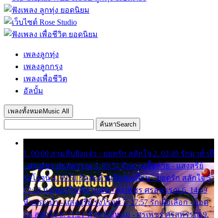
เพลงลูกทุ่ง
เพลงลูกกรุง
เพลงเพื่อชีวิต
อัลบั้ม
เพลงทั้งหมด
Music All
ค้นหา
Search
1. 00:00 สามสิบยังแจ๋ว - ยอดรัก สลักใจ 2. 02:49 รักมาห้าปี
- ศรเพชร ศรสุพรรณ 3. 05:57 รักสาวเสื้อลาย - แสงสุรีย์
รุ่งโรจน์ 4. 09:51 รักสะท้านดินสะเทือน - ยอดรัก สลักใจ 5.
12:23 มอเตอร์ไซค์ทำหล่น - ศรเพชร ศรสุพรรณ 6. 14:49
หิ้วกระเป๋า - แสงสุรีย์ รุ่งโรจน์ 7. 17:57 รักเผื่อเลือก - ยอด
รัก สลักใจ 8. 21:21 น้ำตาไอ้หนุ่ม - ศรเพชร ศรสุพรรณ 9.