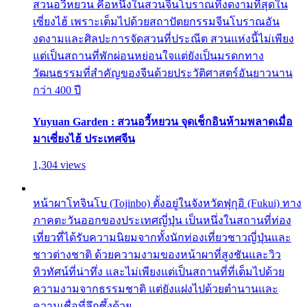
สวนอวี้หยวน คือหนึ่งในสวนจีนโบราณที่งดงามที่สุดใน
เซี่ยงไฮ้ เพราะเต็มไปด้วยสถาปัตยกรรมจีนโบราณอัน
งดงามและศิลปะการจัดสวนที่ประณีต สวนแห่งนี้ไม่เพียง
แต่เป็นสถานที่พักผ่อนหย่อนใจแต่ยังเป็นมรดกทาง
วัฒนธรรมที่สำคัญของจีนด้วยประวัติศาสตร์อันยาวนาน
กว่า 400 ปี
Yuyuan Garden : สวนอวี้หยวน จุดเช็กอินห้ามพลาดเมื่อ
มาเซี่ยงไฮ้ ประเทศจีน
1,304 views
หน้าผาโทจินโบ (Tojinbo) ตั้งอยู่ในจังหวัดฟุกุอิ (Fukui) ทาง
ภาคตะวันออกของประเทศญี่ปุ่น เป็นหนึ่งในสถานที่ท่อง
เที่ยวที่ได้รับความนิยมจากทั้งนักท่องเที่ยวชาวญี่ปุ่นและ
ชาวต่างชาติ ด้วยความงามของหน้าผาที่สูงชันและวิว
ทิวทัศน์ที่น่าทึ่ง และไม่เพียงแต่เป็นสถานที่ที่เต็มไปด้วย
ความงามจากธรรมชาติ แต่ยังแฝงไปด้วยตำนานและ
ความเชื่อที่ลึกซึ้งด้วย