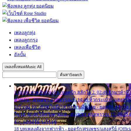
เพลงลูกทุ่ง
เพลงลูกกรุง
เพลงเพื่อชีวิต
อัลบั้ม
เพลงทั้งหมด
Music All
ค้นหา
Search
1. 00:00 สามสิบยังแจ๋ว - ยอดรัก สลักใจ 2. 02:49 รักมาห้าปี
ทำหล่น - ศรเพชร ศรสุพรรณ 6. 14:49 หิ้วกระเป๋า - แสงสุรีย์ 
รุ่งโรจน์ 10. 28:08 ไม่มีเวลาไปหาเมียน้อย - ยอดรัก สลักใ
ใจ 14. 42:49 ไอ้หวังตายแน่ - ศรเพชร ศรสุพรรณ 15. 46:35 ธา
จ๋า - แสงสุรีย์ รุ่งโรจน์
18 บทเพลงดังจากฟากฟ้า - ยอดรัก/ศรเพชร/แสงสุรีย์ (Officia