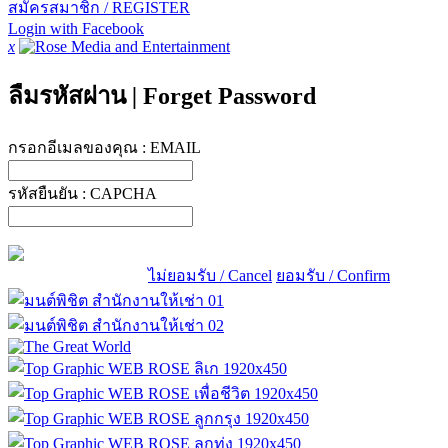
สมัครสมาชิก / REGISTER
Login with Facebook
x
ลืมรหัสผ่าน
|
Forget Password
กรอกอีเมลของคุณ :
EMAIL
รหัสยืนยัน :
CAPCHA
ไม่ยอมรับ / Cancel
ยอมรับ / Confirm