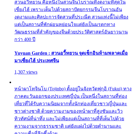
สวนอวี้หยวน คือหนึ่งในสวนจีนโบราณที่งดงามที่สุดใน
เซี่ยงไฮ้ เพราะเต็มไปด้วยสถาปัตยกรรมจีนโบราณอัน
งดงามและศิลปะการจัดสวนที่ประณีต สวนแห่งนี้ไม่เพียง
แต่เป็นสถานที่พักผ่อนหย่อนใจแต่ยังเป็นมรดกทาง
วัฒนธรรมที่สำคัญของจีนด้วยประวัติศาสตร์อันยาวนาน
กว่า 400 ปี
Yuyuan Garden : สวนอวี้หยวน จุดเช็กอินห้ามพลาดเมื่อ
มาเซี่ยงไฮ้ ประเทศจีน
1,307 views
หน้าผาโทจินโบ (Tojinbo) ตั้งอยู่ในจังหวัดฟุกุอิ (Fukui) ทาง
ภาคตะวันออกของประเทศญี่ปุ่น เป็นหนึ่งในสถานที่ท่อง
เที่ยวที่ได้รับความนิยมจากทั้งนักท่องเที่ยวชาวญี่ปุ่นและ
ชาวต่างชาติ ด้วยความงามของหน้าผาที่สูงชันและวิว
ทิวทัศน์ที่น่าทึ่ง และไม่เพียงแต่เป็นสถานที่ที่เต็มไปด้วย
ความงามจากธรรมชาติ แต่ยังแฝงไปด้วยตำนานและ
ความเชื่อที่ลึกซึ้งด้วย