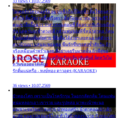
33 views • 10.07.2569
ไม่เคยรักใครแน่หรือ อยากเชื่อถือก็ไม่กล้า ติ๋มใช่คนสวย
ตรึงใจ ติ๋มใช่งามซึ้งตรึงตรา พี่หรือจะมาหมายร่วมชีวี ก็
คนเขาลืออื้อฉาว ว่าสาวๆรุมตอมพี่ ติ๋มอยากรับรักเหมือน
กัน แต่หวั่นจะช้ำดวงฤดี กลัวแฟนของพี่ชี้หน้าด่าทอ ก็คน
ชื่อต๋อยต้อยตุ้มตุ๋ยต่าย พี่ยังลืมได้ง่ายๆเลยหนอ แค่ตัวเรา
สาวบ้านนา แสนจะซอมซ่อ ขืนรักขืนรอคงช้ำสักวัน ถ้า
จริงเหมือนคำพร่ำเฉลย พี่อย่าเฉยรีบมาหมั้น ถ้าพี่สู่ขอ
ตามธรรมเนียม ติ๋มจะเตรียมรับเกลียวสัมพันธ์ ผิดหวังไม่
หวั่นขอยอมได้เคียง
รักติ๋มแน่หรือ - หงษ์ทอง ดาวอุดร (KARAOKE)
36 views • 10.07.2569
บัวทองโศก เพราะเป็นโรครักรุม ในอกกลัดกลุ้ม โดนแฟน
หนุ่มหลอกเอา เขารวย และรูปหล่อ มาพะเน้าพะนอ
ออเซาะจนใจเบา สงสาร บัวทองเศร้า น้ำตาคลอเบ้า เฝ้า
อาลัย หนุ่มรูปหล่อหนีไกล หัวใจบัวทองระรวย บัวทองโศก