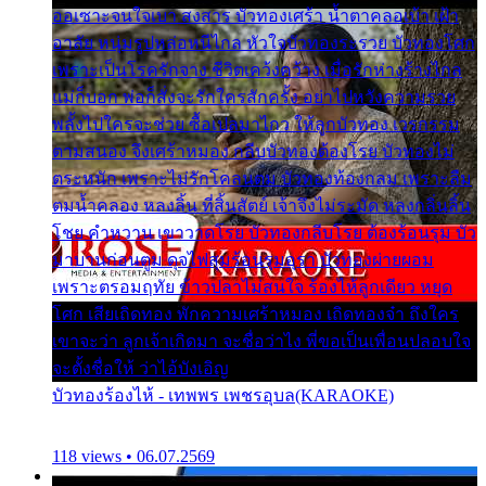
ออเซาะจนใจเบา สงสาร บัวทองเศร้า น้ำตาคลอเบ้า เฝ้า
อาลัย หนุ่มรูปหล่อหนีไกล หัวใจบัวทองระรวย บัวทองโศก
เพราะเป็นโรครักจาง ชีวิตเคว้งคว้าง เมื่อรักห่างร้างไกล
แม่ก็บอก พ่อก็สั่งจะรักใครสักครั้ง อย่าไปหวังความรวย
พลั้งไปใครจะช่วย ซื้อเปลมาไกว ให้ลูกบัวทอง เวรกรรม
ตามสนอง จึงเศร้าหมอง กลีบบัวทองต้องโรย บัวทองไม่
ตระหนัก เพราะไม่รักโคลนตม บัวทองท้องกลม เพราะลืม
ตมน้ำคลอง หลงลิ้น ที่สิ้นสัตย์ เจ้าจึงไม่ระมัด หลงกลิ่นลิ้น
โชย คำหวาน เขาวาดโรย บัวทองกลีบโรย ต้องร้อนรุม บัว
มาบานก่อนตูม ดุจไฟสุมร้อนรุมอุรา บัวทองผ่ายผอม
เพราะตรอมฤทัย ข้าวปลาไม่สนใจ ร้องไห้ลูกเดียว หยุด
โศก เสียเถิดทอง พักความเศร้าหมอง เถิดทองจ๋า ถึงใคร
เขาจะว่า ลูกเจ้าเกิดมา จะชื่อว่าไง พี่ขอเป็นเพื่อนปลอบใจ
จะตั้งชื่อให้ ว่าไอ้บังเอิญ
บัวทองร้องไห้ - เทพพร เพชรอุบล(KARAOKE)
118 views • 06.07.2569