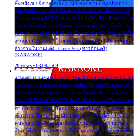
คือหยังเขา มีงานแต่งแล้ว ไปล้างแต่จาน ดั่งถูกประหาร
เมื่อเขาชื่นบาน แต่เราขื่นขม โอ้ รัก ลอยลม ไม่สม ดัง ใจ
ล้างจานคอยคู่ ไม่รู้ อีกนานเท่าใด จะได้ เลื่อนขั้นบันได ได้
เป็น ตำแหน่งเจ้าสาว มันเหงา เห็นเขามีคู่ ซมดู มีคู่ก็ม่วน
เข้าพาขวัญ เสียงโห่ตึงตึง มันซึ้ง อยู่แก่ใจ มื้อใด๋หนอ สิเป็น
งานเฮา มัวซอยเขา ใจเฮาซิด้าน มันทรมาน จับจาน เอย…
ล้างจานในงานแต่ง - Cover Ver. (ซาวด์ดนตรี)
(KARAOKE)
29 views • 03.08.2569
งานแต่ง เขาแซง แย่งเอาไปก่อน หัวใจอาวรณ์ มาซ่อน อยู่
ในห้องครัว ข้างนอกเจ้าสาว ส่งยิ้ม ให้คนไปทั่ว แต่เรา เฝ้า
อยู่ในครัว ทำตัวเป็นเด็ก ล้างจาน ในเมื่อ เจ้าสาว คือคน
บ้านใกล้ พึ่งพาอาศัย จำใจ ต้องไปช่วยงาน พอถึงเวลา เขา
พา กันเข้าพาขวัญ เพื่อนฝูง เฮฮาดังลั่น แต่เราล้างจาน
เดียวดาย เป็นคนพ่าย บ่มีความหมาย เคียงใจเจ้าบ่าว เป็น
คนพ่าย บ่มีความหมาย เคียงใจเจ้าบ่าว เพื่อนเจ้าสาว ยัง
เป็นบ่ได้ คือคนพ่าย ฮักคน ไม่มีใครสน เขาไม่เห็นคน ที่อยู่