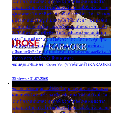
ไมตรี จากแฟนเพลง ทุกทุกที่ ปราณีหลั่งไหล ผมขอฝาก
นาม ยอดรักเอาไว้ โปรดเป็นแรงใจ อย่างนี้เรื่อยไป ขอ อยู่
คู่แฟนเพลง ไม่เคยคิดว่าเก่ง หรือดังกว่าใคร..ใคร พระคุณ
ผู้ฟัง เท่านั้นยิ่งใหญ่ ที่เป็นแรงใจ ให้ผมดังมา.. ขอ องค์เท
วา สถิตฟากฟ้ายิ่งใหญ่ คุ้มภัยให้ท่าน เถิดหนา ขอจงเชื่อ
ใจ ไว้เถิดว่า ตราบชั่วชีวา ไม่ลืมแฟนเพลง ขอ อยู่คู่แฟน
เพลง ไม่เคยคิดว่าเก่ง หรือดังกว่าใคร..ใคร พระคุณผู้ฟัง
เท่านั้นยิ่งใหญ่ ที่เป็นแรงใจ ให้ผมดังมา.. ขอ องค์เทวา
สถิตฟากฟ้ายิ่งใหญ่ คุ้มภัยให้ท่าน เถิดหนา ขอจงเชื่อใจ ไว้
เถิดว่า ตราบชั่วชีวา ไม่ลืมแฟนเพลง
ขอบคุณแฟนเพลง - Cover Ver. (ซาวด์ดนตรี) (KARAOKE)
35 views • 31.07.2569
ขอ กราบ ขอบคุณ.... ที่ได้รับไออุ่น การุณ จากแฟน เพลง
ผมแสนชื่นใจ หายวังเวง เมื่อแฟนเพลง ให้กำลังใจ น้ำใจ
ไมตรี จากแฟนเพลง ทุกทุกที่ ปราณีหลั่งไหล ผมขอฝาก
นาม ยอดรักเอาไว้ โปรดเป็นแรงใจ อย่างนี้เรื่อยไป ขอ อยู่