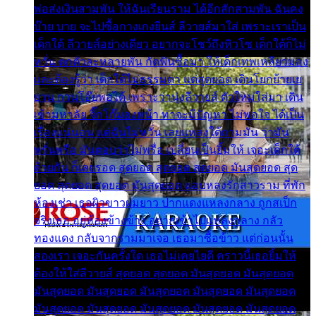
พ่อส่งเงินสามพัน ให้ฉันเรียนราม ได้อีกสักสามพัน ฉันคง
บ๊าย บาย จะไปซื้อกางเกงยีนส์ ลีวายส์มาใส่ เพราะเราเป็น
เด็กใต้ ลีวายส์อย่างเดียว อยากจะโชว์ถึงหิวโซ เด็กใต้ก็ไม่
หวั่น ตกตัวละหลายพัน กัดฟันซื้อมา ให้เด็กเทพเหลียวมอง
และต้องรู้ว่า เด็กใต้ไม่ธรรมดา แต่สุดยอด เดินโยกย้ายเย
ยวน กวนโอ๊ยพอได้ เพราะว่านุ่งลีวายส์ ตัวใหม่ใส่มา เดิน
เข้ามหาลัย จิ๊กโก๊มองหน้า ท่าจะมีปัญหา ไม่พอใจ ได้เป็น
เรื่องแน่นอน แต่ฉันไม่หวั่น เลยแหลงใต้ถามมัน ว่ามัน
พรั่นพรือ มันตอบว่าไม่พรื่อ เปลี่ยนเป็นยิ้มให้ เจอะเด็กใต้
ด้วยกัน ก็เลยรอด สุดยอด สุดยอด สุดยอด มันสุดยอด สุด
ยอด สุดยอด สุดยอด มันสุดยอด แอบหลงรักสาวราม ที่พัก
ห้องเช่า เธอผิวขาวผมยาว ปากแดงแหลงกลาง ถูกสเป็ก
จริงเธอ อยู่ห้องข้างข้าง อยากเข้าไปแหลงกลาง กลัว
ทองแดง กลับจากรามมาเจอ เธอมาซื้อข้าว แต่ก่อนนั้น
สองเรา เจอะกันครั้งใด เธอไม่เคยไยดี คราวนี้เธอยิ้มให้
ต้องให้ใส่ลีวายส์ สุดยอด สุดยอด มันสุดยอด มันสุดยอด
มันสุดยอด มันสุดยอด มันสุดยอด มันสุดยอด มันสุดยอด
มันสุดยอด มันสุดยอด มันสุดยอด มันสุดยอด มันสุดยอด