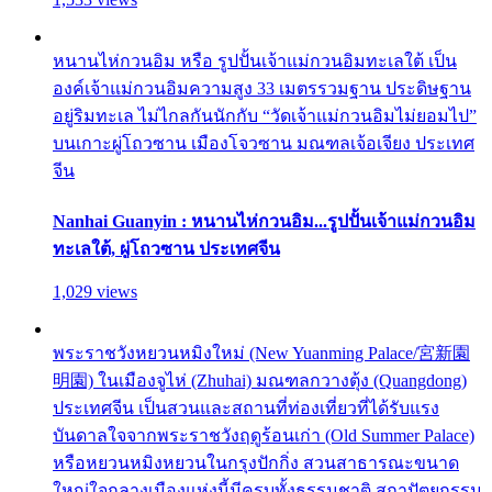
หนานไห่กวนอิม หรือ รูปปั้นเจ้าแม่กวนอิมทะเลใต้ เป็น
องค์เจ้าแม่กวนอิมความสูง 33 เมตรรวมฐาน ประดิษฐาน
อยู่ริมทะเล ไม่ไกลกันนักกับ “วัดเจ้าแม่กวนอิมไม่ยอมไป”
บนเกาะผู่โถวซาน เมืองโจวซาน มณฑลเจ้อเจียง ประเทศ
จีน
Nanhai Guanyin : หนานไห่กวนอิม...รูปปั้นเจ้าแม่กวนอิม
ทะเลใต้, ผู่โถวซาน ประเทศจีน
1,029 views
พระราชวังหยวนหมิงใหม่ (New Yuanming Palace/宮新園
明園) ในเมืองจูไห่ (Zhuhai) มณฑลกวางตุ้ง (Quangdong)
ประเทศจีน เป็นสวนและสถานที่ท่องเที่ยวที่ได้รับแรง
บันดาลใจจากพระราชวังฤดูร้อนเก่า (Old Summer Palace)
หรือหยวนหมิงหยวนในกรุงปักกิ่ง สวนสาธารณะขนาด
ใหญ่ใจกลางเมืองแห่งนี้มีครบทั้งธรรมชาติ สถาปัตยกรรม