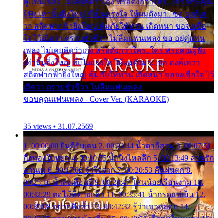
คู่แฟนเพลง ไม่เคยคิดว่าเก่ง หรือดังกว่าใคร..ใคร พระคุณ
ผู้ฟัง เท่านั้นยิ่งใหญ่ ที่เป็นแรงใจ ให้ผมดังมา.. ขอ องค์เท
วา สถิตฟากฟ้ายิ่งใหญ่ คุ้มภัยให้ท่าน เถิดหนา ขอจงเชื่อ
ใจ ไว้เถิดว่า ตราบชั่วชีวา ไม่ลืมแฟนเพลง ขอ อยู่คู่แฟน
เพลง ไม่เคยคิดว่าเก่ง หรือดังกว่าใคร..ใคร พระคุณผู้ฟัง
เท่านั้นยิ่งใหญ่ ที่เป็นแรงใจ ให้ผมดังมา.. ขอ องค์เทวา
สถิตฟากฟ้ายิ่งใหญ่ คุ้มภัยให้ท่าน เถิดหนา ขอจงเชื่อใจ ไว้
เถิดว่า ตราบชั่วชีวา ไม่ลืมแฟนเพลง
ขอบคุณแฟนเพลง - Cover Ver. (KARAOKE)
35 views • 31.07.2569
1. 00:00:00 ยินดีรับเดน 2. 00:03:44 น้ำตาอีสาน 3. 00:07:51
กิ่งทองใบหยก 4. 00:10:35 น้ำนิ่งไหลลึก 5. 00:13:49 ลานรัก
ลานเท 6. 00:17:06 จำใจจาก 7. 00:20:53 คืนฝนตก 8.
00:25:16 น้ำลงเดือนยี่ 9. 00:28:47 โสนน้อยเรือนงาม 10.
00:32:29 ตอไม้ที่ตายแล้ว 11. 00:35:41 น้ำกรดแช่เย็น 12.
00:39:08 อยากฟังซ้ำ 13. 00:42:32 รู้ว่าเขาหลอก 14.