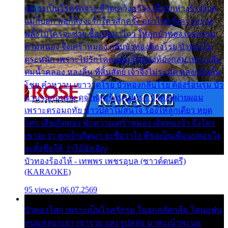
เพราะเป็นโรครักจาง ชีวิตเคว้งคว้าง เมื่อรักห่างร้างไกล
แม่ก็บอก พ่อก็สั่งจะรักใครสักครั้ง อย่าไปหวังความรวย
พลั้งไปใครจะช่วย ซื้อเปลมาไกว ให้ลูกบัวทอง เวรกรรม
ตามสนอง จึงเศร้าหมอง กลีบบัวทองต้องโรย บัวทองไม่
ตระหนัก เพราะไม่รักโคลนตม บัวทองท้องกลม เพราะลืม
ตมน้ำคลอง หลงลิ้น ที่สิ้นสัตย์ เจ้าจึงไม่ระมัด หลงกลิ่นลิ้น
โชย คำหวาน เขาวาดโรย บัวทองกลีบโรย ต้องร้อนรุม บัว
มาบานก่อนตูม ดุจไฟสุมร้อนรุมอุรา บัวทองผ่ายผอม
เพราะตรอมฤทัย ข้าวปลาไม่สนใจ ร้องไห้ลูกเดียว หยุด
โศก เสียเถิดทอง พักความเศร้าหมอง เถิดทองจ๋า ถึงใคร
เขาจะว่า ลูกเจ้าเกิดมา จะชื่อว่าไง พี่ขอเป็นเพื่อนปลอบใจ
จะตั้งชื่อให้ ว่าไอ้บังเอิญ
บัวทองร้องไห้ - เทพพร เพชรอุบล (ซาวด์ดนตรี)
(KARAOKE)
95 views • 06.07.2569
บัวทองโศก เพราะเป็นโรครักรุม ในอกกลัดกลุ้ม โดนแฟน
หนุ่มหลอกเอา เขารวย และรูปหล่อ มาพะเน้าพะนอ