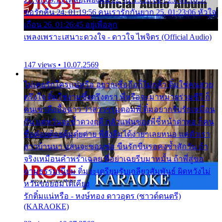
ขอรักคืน 24. 01:19:56 คนเรารักกันยาก 25. 01:23:06 หัวใจ
เถื่อน 26. 01:26:45 อยู่เพื่อลูก
เพลงเพราะเสนาะดวงใจ - ดาวใจ ไพจิตร (Official Audio)
147 views • 10.07.2569
ไม่เคยรักใครแน่หรือ อยากเชื่อถือก็ไม่กล้า ติ๋มใช่คนสวย
ตรึงใจ ติ๋มใช่งามซึ้งตรึงตรา พี่หรือจะมาหมายร่วมชีวี ก็
คนเขาลืออื้อฉาว ว่าสาวๆรุมตอมพี่ ติ๋มอยากรับรักเหมือน
กัน แต่หวั่นจะช้ำดวงฤดี กลัวแฟนของพี่ชี้หน้าด่าทอ ก็คน
ชื่อต๋อยต้อยตุ้มตุ๋ยต่าย พี่ยังลืมได้ง่ายๆเลยหนอ แค่ตัวเรา
สาวบ้านนา แสนจะซอมซ่อ ขืนรักขืนรอคงช้ำสักวัน ถ้า
จริงเหมือนคำพร่ำเฉลย พี่อย่าเฉยรีบมาหมั้น ถ้าพี่สู่ขอ
ตามธรรมเนียม ติ๋มจะเตรียมรับเกลียวสัมพันธ์ ผิดหวังไม่
หวั่นขอยอมได้เคียง
รักติ๋มแน่หรือ - หงษ์ทอง ดาวอุดร (ซาวด์ดนตรี)
(KARAOKE)