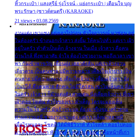
หิ้วกระเป๋า | แสงสุรีย์ รุ่งโรจน์ - แย่งกระเป๋า | เตือนใจ บุญ
พระรักษา (ซาวด์ดนตรี) (KARAOKE)
21 views • 03.08.2569
งานแต่ง เขาแซง แย่งเอาไปก่อน หัวใจอาวรณ์ มาซ่อน อยู่
ในห้องครัว ข้างนอกเจ้าสาว ส่งยิ้ม ให้คนไปทั่ว แต่เรา เฝ้า
อยู่ในครัว ทำตัวเป็นเด็ก ล้างจาน ในเมื่อ เจ้าสาว คือคน
บ้านใกล้ พึ่งพาอาศัย จำใจ ต้องไปช่วยงาน พอถึงเวลา เขา
พา กันเข้าพาขวัญ เพื่อนฝูง เฮฮาดังลั่น แต่เราล้างจาน
เดียวดาย เป็นคนพ่าย บ่มีความหมาย เคียงใจเจ้าบ่าว เป็น
คนพ่าย บ่มีความหมาย เคียงใจเจ้าบ่าว เพื่อนเจ้าสาว ยัง
เป็นบ่ได้ คือคนพ่าย ฮักคน ไม่มีใครสน เขาไม่เห็นคน ที่อยู่
ในครัว เจ้าสาว ก็มัวแต่งตัว สวยเด่น นั่งเคียงเจ้าบ่าว ที่เขา
เฝ้าคอย ใจเต้น หัวใจของเรา ลำเค็ญ ใครจะมองเห็น
ความใน ใจ เศร้า มันร้าวระบม ต้องมาขื่นขม เศร้าตรม
ท่ามความสุขี ช่วยงานเขาแต่ง แต่เรา แล้งมาหลายปี
เมื่อไรหนอจะ โชคดี ได้มีพิธีวิวาห์ หัวใจหล้า คอยไปคอย
มา คือหน้าที่เก่า หัวใจหล้า คอยไปคอยมา คือหน้าที่เก่า