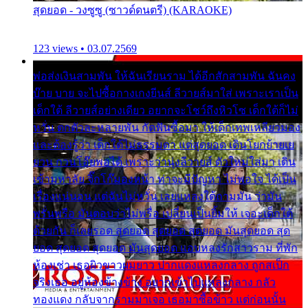
สุดยอด - วงซูซู (ซาวด์ดนตรี) (KARAOKE)
123 views • 03.07.2569
พ่อส่งเงินสามพัน ให้ฉันเรียนราม ได้อีกสักสามพัน ฉันคง
บ๊าย บาย จะไปซื้อกางเกงยีนส์ ลีวายส์มาใส่ เพราะเราเป็น
เด็กใต้ ลีวายส์อย่างเดียว อยากจะโชว์ถึงหิวโซ เด็กใต้ก็ไม่
หวั่น ตกตัวละหลายพัน กัดฟันซื้อมา ให้เด็กเทพเหลียวมอง
และต้องรู้ว่า เด็กใต้ไม่ธรรมดา แต่สุดยอด เดินโยกย้ายเย
ยวน กวนโอ๊ยพอได้ เพราะว่านุ่งลีวายส์ ตัวใหม่ใส่มา เดิน
เข้ามหาลัย จิ๊กโก๊มองหน้า ท่าจะมีปัญหา ไม่พอใจ ได้เป็น
เรื่องแน่นอน แต่ฉันไม่หวั่น เลยแหลงใต้ถามมัน ว่ามัน
พรั่นพรือ มันตอบว่าไม่พรื่อ เปลี่ยนเป็นยิ้มให้ เจอะเด็กใต้
ด้วยกัน ก็เลยรอด สุดยอด สุดยอด สุดยอด มันสุดยอด สุด
ยอด สุดยอด สุดยอด มันสุดยอด แอบหลงรักสาวราม ที่พัก
ห้องเช่า เธอผิวขาวผมยาว ปากแดงแหลงกลาง ถูกสเป็ก
จริงเธอ อยู่ห้องข้างข้าง อยากเข้าไปแหลงกลาง กลัว
ทองแดง กลับจากรามมาเจอ เธอมาซื้อข้าว แต่ก่อนนั้น