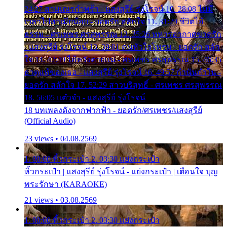
24:27 สามเณรกำพร้า - แสงสุรีย์ รุ่งโรจน์ 10. 28:08 ไม่มี
เวลาไปหาเมียน้อย - ยอดรัก สลักใจ 11. 31:29 ชีวิตไอ้
ธรรม - ศรเพชร ศรสุพรรณ 12. 35:26 ทหารอากาศขาดรัก
- แสงสุรีย์ รุ่งโรจน์ 13. 39:01 คนหัวใจโทรม - ยอดรัก สลัก
ใจ 14. 42:49 ไอ้หวังตายแน่ - ศรเพชร ศรสุพรรณ 15. 46:35
ธาตุแท้ของเธอ - แสงสุรีย์ รุ่งโรจน์ 16. 49:57 กำนันกำใน -
ยอดรัก สลักใจ 17. 52:29 สาวบริสุทธิ์ - ศรเพชร ศรสุพรรณ
18. 56:05 แต๋วจ๋า - แสงสุรีย์ รุ่งโรจน์
18 บทเพลงดังจากฟากฟ้า - ยอดรัก/ศรเพชร/แสงสุรีย์
(Official Audio)
23 views • 04.08.2569
1. 00:00 หิ้วกระเป๋า 2. 03:30 แย่งกระเป๋า
หิ้วกระเป๋า | แสงสุรีย์ รุ่งโรจน์ - แย่งกระเป๋า | เตือนใจ บุญ
พระรักษา (KARAOKE)
21 views • 03.08.2569
1. 00:00 หิ้วกระเป๋า 2. 03:30 แย่งกระเป๋า