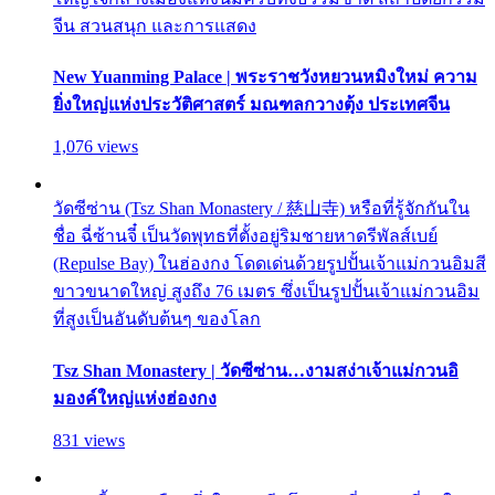
จีน สวนสนุก และการแสดง
New Yuanming Palace | พระราชวังหยวนหมิงใหม่ ความ
ยิ่งใหญ่แห่งประวัติศาสตร์ มณฑลกวางตุ้ง ประเทศจีน
1,076 views
วัดซีซ่าน (Tsz Shan Monastery / 慈山寺) หรือที่รู้จักกันใน
ชื่อ ฉี่ซ้านจี๋ เป็นวัดพุทธที่ตั้งอยู่ริมชายหาดรีพัลส์เบย์
(Repulse Bay) ในฮ่องกง โดดเด่นด้วยรูปปั้นเจ้าแม่กวนอิมสี
ขาวขนาดใหญ่ สูงถึง 76 เมตร ซึ่งเป็นรูปปั้นเจ้าแม่กวนอิม
ที่สูงเป็นอันดับต้นๆ ของโลก
Tsz Shan Monastery | วัดซีซ่าน…งามสง่าเจ้าแม่กวนอิ
มองค์ใหญ่แห่งฮ่องกง
831 views