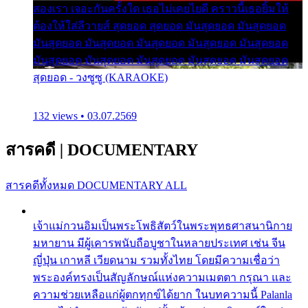
สองเรา เจอะกันครั้งใด เธอไม่เคยไยดี คราวนี้เธอยิ้มให้
ต้องให้ใส่ลีวายส์ สุดยอด สุดยอด มันสุดยอด มันสุดยอด
มันสุดยอด มันสุดยอด มันสุดยอด มันสุดยอด มันสุดยอด
มันสุดยอด มันสุดยอด มันสุดยอด มันสุดยอด มันสุดยอด
สุดยอด - วงซูซู (KARAOKE)
132 views • 03.07.2569
สารคดี
|
DOCUMENTARY
สารคดีทั้งหมด
DOCUMENTARY ALL
เจ้าแม่กวนอิมเป็นพระโพธิสัตว์ในพระพุทธศาสนานิกาย
มหายาน มีผู้เคารพนับถือบูชาในหลายประเทศ เช่น จีน
ญี่ปุ่น เกาหลี เวียดนาม รวมทั้งไทย โดยมีความเชื่อว่า
พระองค์ทรงเป็นสัญลักษณ์แห่งความเมตตา กรุณา และ
ความช่วยเหลือแก่ผู้ตกทุกข์ได้ยาก ในบทความนี้ Palanla