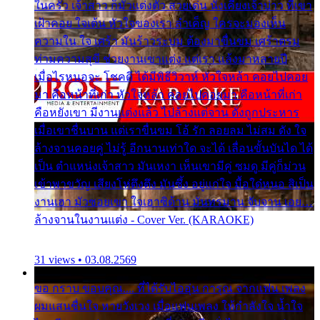
ในครัว เจ้าสาว ก็มัวแต่งตัว สวยเด่น นั่งเคียงเจ้าบ่าว ที่เขา
เฝ้าคอย ใจเต้น หัวใจของเรา ลำเค็ญ ใครจะมองเห็น
ความใน ใจ เศร้า มันร้าวระบม ต้องมาขื่นขม เศร้าตรม
ท่ามความสุขี ช่วยงานเขาแต่ง แต่เรา แล้งมาหลายปี
เมื่อไรหนอจะ โชคดี ได้มีพิธีวิวาห์ หัวใจหล้า คอยไปคอย
มา คือหน้าที่เก่า หัวใจหล้า คอยไปคอยมา คือหน้าที่เก่า
คือหยังเขา มีงานแต่งแล้ว ไปล้างแต่จาน ดั่งถูกประหาร
เมื่อเขาชื่นบาน แต่เราขื่นขม โอ้ รัก ลอยลม ไม่สม ดัง ใจ
ล้างจานคอยคู่ ไม่รู้ อีกนานเท่าใด จะได้ เลื่อนขั้นบันได ได้
เป็น ตำแหน่งเจ้าสาว มันเหงา เห็นเขามีคู่ ซมดู มีคู่ก็ม่วน
เข้าพาขวัญ เสียงโห่ตึงตึง มันซึ้ง อยู่แก่ใจ มื้อใด๋หนอ สิเป็น
งานเฮา มัวซอยเขา ใจเฮาซิด้าน มันทรมาน จับจาน เอย…
ล้างจานในงานแต่ง - Cover Ver. (KARAOKE)
31 views • 03.08.2569
ขอ กราบ ขอบคุณ.... ที่ได้รับไออุ่น การุณ จากแฟน เพลง
ผมแสนชื่นใจ หายวังเวง เมื่อแฟนเพลง ให้กำลังใจ น้ำใจ