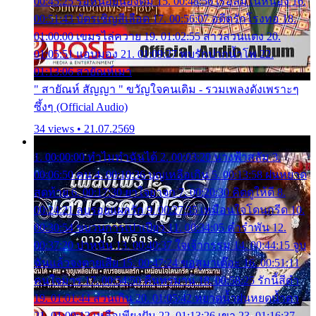
00:45:25 รอหน่อยน้องติ๋ม 15. 00:48:56 เรือล่มในหนอง 16.
00:51:43 บัตรเชิญสีเลือด 17. 00:56:07 อดีตรักโรงทอ 18.
01:00:00 เขมรไล่ควาย 19. 01:02:55 สาวสวนแตง 20.
01:05:51 แอบมอง 21. 01:09:27 พบรักปากน้ำโพ 22.
01:13:06 สายัณห์เมา
" สายัณห์ สัญญา " ขวัญใจคนเดิม - รวมเพลงดังเพราะๆ
ซึ้งๆ (Official Audio)
34 views • 21.07.2569
1. 00:00:00 ทำไมทำฉันได้ 2. 00:03:20 นางฟ้าสลัม 3.
00:06:50 คน 4. 00:10:36 บุญเหลือเกิน 5. 00:13:58 ฝนหยาด
สุดท้าย 6. 00:17:30 ยาใจยาจก 7. 00:20:30 คิดดูให้ดี 8.
00:24:21 ลบรอยแผลรัก 9. 00:27:35 เหมือนใจโดนกรีด 10.
00:30:54 ขบวนการเปาเปียว 11. 00:34:05 คำรำพัน 12.
00:37:20 ปาหนัน 13. 00:40:37 ใจเจ้ากรรม 14. 00:44:15 จูบ
ฉันแล้วจงตายเสีย 15. 00:47:24 ขอสูมาเต๊อะ 16. 00:51:11
คนใจมาร 17. 00:54:50 คืนทรมาน 18. 00:58:25 รักนี้สีดำ
19. 01:01:44 ส่วนเกิน 20. 01:05:42 หยาดน้ำฝนหยดน้ำตา
21. 01:09:13 เหลือเพียงฝัน 22. 01:13:26 เขา 23. 01:16:37