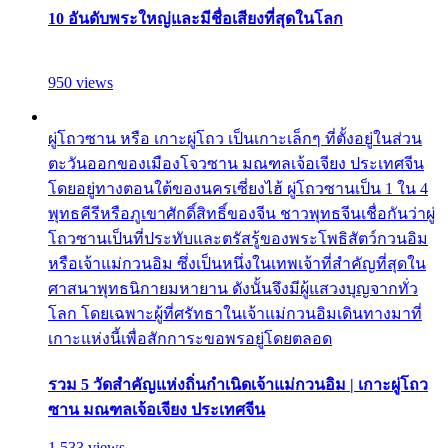
10 อันดับพระใหญ่และมีชื่อเสียงที่สุดในโลก
950 views
ผู่โถวซาน หรือ เกาะผู่โถว เป็นเกาะเล็กๆ ที่ตั้งอยู่ในส่วน
ตะวันออกของเมืองโจวซาน มณฑลเจ้อเจียง ประเทศจีน
โดยอยู่ทางตอนใต้ของนครเซี่ยงไฮ้ ผู่โถวซานเป็น 1 ใน 4
พุทธคีรีหรือภูเขาศักดิ์สิทธิ์ของจีน ชาวพุทธจีนเชื่อกันว่าผู่
โถวซานเป็นที่ประทับและตรัสรู้ของพระโพธิสัตว์กวนอิม
หรือเจ้าแม่กวนอิม ซึ่งเป็นหนึ่งในเทพเจ้าที่สำคัญที่สุดใน
ศาสนาพุทธนิกายมหายาน ดังนั้นจึงมีผู้แสวงบุญจากทั่ว
โลก โดยเฉพาะผู้ที่ศรัทธาในเจ้าแม่กวนอิมเดินทางมาที่
เกาะแห่งนี้เพื่อสักการะขอพรอยู่โดยตลอด
รวม 5 วัดสำคัญแห่งถิ่นกำเนิดเจ้าแม่กวนอิม | เกาะผู่โถว
ซาน มณฑลเจ้อเจียง ประเทศจีน
1,533 views