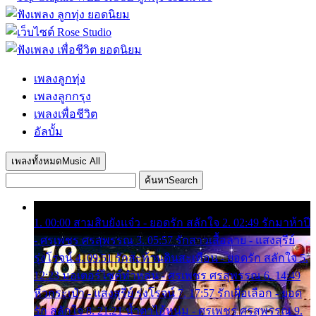
เพลงลูกทุ่ง
เพลงลูกกรุง
เพลงเพื่อชีวิต
อัลบั้ม
เพลงทั้งหมด
Music All
ค้นหา
Search
1. 00:00 สามสิบยังแจ๋ว - ยอดรัก สลักใจ 2. 02:49 รักมาห้าปี
- ศรเพชร ศรสุพรรณ 3. 05:57 รักสาวเสื้อลาย - แสงสุรีย์
รุ่งโรจน์ 4. 09:51 รักสะท้านดินสะเทือน - ยอดรัก สลักใจ 5.
12:23 มอเตอร์ไซค์ทำหล่น - ศรเพชร ศรสุพรรณ 6. 14:49
หิ้วกระเป๋า - แสงสุรีย์ รุ่งโรจน์ 7. 17:57 รักเผื่อเลือก - ยอด
รัก สลักใจ 8. 21:21 น้ำตาไอ้หนุ่ม - ศรเพชร ศรสุพรรณ 9.