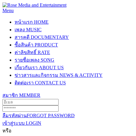
Menu
หน้าแรก
HOME
เพลง
MUSIC
สารคดี
DOCUMENTARY
ซื้อสินค้า
PRODUCT
ค่าลิขสิทธิ์
RATE
รายชื่อเพลง
SONG
เกี่ยวกับเรา
ABOUT US
ข่าวสารและกิจกรรม
NEWS & ACTIVITY
ติดต่อเรา
CONTACT US
สมาชิก
MEMBER
ลืมรหัสผ่าน
FORGOT PASSWORD
เข้าสู่ระบบ
LOGIN
หรือ