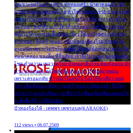
ออเซาะจนใจเบา สงสาร บัวทองเศร้า น้ำตาคลอเบ้า เฝ้า
อาลัย หนุ่มรูปหล่อหนีไกล หัวใจบัวทองระรวย บัวทองโศก
เพราะเป็นโรครักจาง ชีวิตเคว้งคว้าง เมื่อรักห่างร้างไกล
แม่ก็บอก พ่อก็สั่งจะรักใครสักครั้ง อย่าไปหวังความรวย
พลั้งไปใครจะช่วย ซื้อเปลมาไกว ให้ลูกบัวทอง เวรกรรม
ตามสนอง จึงเศร้าหมอง กลีบบัวทองต้องโรย บัวทองไม่
ตระหนัก เพราะไม่รักโคลนตม บัวทองท้องกลม เพราะลืม
ตมน้ำคลอง หลงลิ้น ที่สิ้นสัตย์ เจ้าจึงไม่ระมัด หลงกลิ่นลิ้น
โชย คำหวาน เขาวาดโรย บัวทองกลีบโรย ต้องร้อนรุม บัว
มาบานก่อนตูม ดุจไฟสุมร้อนรุมอุรา บัวทองผ่ายผอม
เพราะตรอมฤทัย ข้าวปลาไม่สนใจ ร้องไห้ลูกเดียว หยุด
โศก เสียเถิดทอง พักความเศร้าหมอง เถิดทองจ๋า ถึงใคร
เขาจะว่า ลูกเจ้าเกิดมา จะชื่อว่าไง พี่ขอเป็นเพื่อนปลอบใจ
จะตั้งชื่อให้ ว่าไอ้บังเอิญ
บัวทองร้องไห้ - เทพพร เพชรอุบล(KARAOKE)
112 views • 06.07.2569