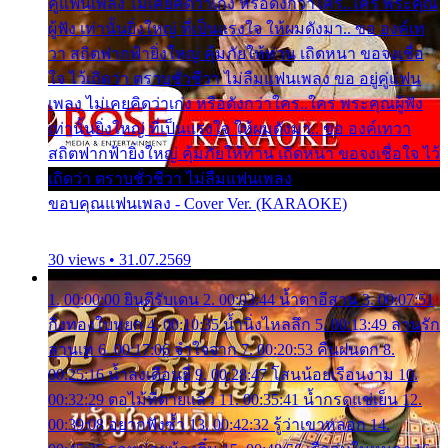
คู่แฟนเพลง ไม่เคยคิดว่าเก่ง หรือดังกว่าใคร..ใคร พระคุณ
ผู้ฟัง เท่านั้นยิ่งใหญ่ ที่เป็นแรงใจ ให้ผมดังมา.. ขอ องค์เท
วา สถิตฟากฟ้ายิ่งใหญ่ คุ้มภัยให้ท่าน เถิดหนา ขอจงเชื่อ
ใจ ไว้เถิดว่า ตราบชั่วชีวา ไม่ลืมแฟนเพลง ขอ อยู่คู่แฟน
เพลง ไม่เคยคิดว่าเก่ง หรือดังกว่าใคร..ใคร พระคุณผู้ฟัง
เท่านั้นยิ่งใหญ่ ที่เป็นแรงใจ ให้ผมดังมา.. ขอ องค์เทวา
สถิตฟากฟ้ายิ่งใหญ่ คุ้มภัยให้ท่าน เถิดหนา ขอจงเชื่อใจ ไว้
เถิดว่า ตราบชั่วชีวา ไม่ลืมแฟนเพลง
ขอบคุณแฟนเพลง - Cover Ver. (KARAOKE)
30 views • 31.07.2569
1. 00:00:00 ยินดีรับเดน 2. 00:03:44 น้ำตาอีสาน 3. 00:07:51
กิ่งทองใบหยก 4. 00:10:35 น้ำนิ่งไหลลึก 5. 00:13:49 ลานรัก
ลานเท 6. 00:17:06 จำใจจาก 7. 00:20:53 คืนฝนตก 8.
00:25:16 น้ำลงเดือนยี่ 9. 00:28:47 โสนน้อยเรือนงาม 10.
00:32:29 ตอไม้ที่ตายแล้ว 11. 00:35:41 น้ำกรดแช่เย็น 12.
00:39:08 อยากฟังซ้ำ 13. 00:42:32 รู้ว่าเขาหลอก 14.