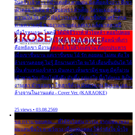
ในครัว เจ้าสาว ก็มัวแต่งตัว สวยเด่น นั่งเคียงเจ้าบ่าว ที่เขา
เฝ้าคอย ใจเต้น หัวใจของเรา ลำเค็ญ ใครจะมองเห็น
ความใน ใจ เศร้า มันร้าวระบม ต้องมาขื่นขม เศร้าตรม
ท่ามความสุขี ช่วยงานเขาแต่ง แต่เรา แล้งมาหลายปี
เมื่อไรหนอจะ โชคดี ได้มีพิธีวิวาห์ หัวใจหล้า คอยไปคอย
มา คือหน้าที่เก่า หัวใจหล้า คอยไปคอยมา คือหน้าที่เก่า
คือหยังเขา มีงานแต่งแล้ว ไปล้างแต่จาน ดั่งถูกประหาร
เมื่อเขาชื่นบาน แต่เราขื่นขม โอ้ รัก ลอยลม ไม่สม ดัง ใจ
ล้างจานคอยคู่ ไม่รู้ อีกนานเท่าใด จะได้ เลื่อนขั้นบันได ได้
เป็น ตำแหน่งเจ้าสาว มันเหงา เห็นเขามีคู่ ซมดู มีคู่ก็ม่วน
เข้าพาขวัญ เสียงโห่ตึงตึง มันซึ้ง อยู่แก่ใจ มื้อใด๋หนอ สิเป็น
งานเฮา มัวซอยเขา ใจเฮาซิด้าน มันทรมาน จับจาน เอย…
ล้างจานในงานแต่ง - Cover Ver. (KARAOKE)
25 views • 03.08.2569
ขอ กราบ ขอบคุณ.... ที่ได้รับไออุ่น การุณ จากแฟน เพลง
ผมแสนชื่นใจ หายวังเวง เมื่อแฟนเพลง ให้กำลังใจ น้ำใจ