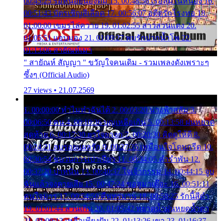
00:45:25 รอหน่อยน้องติ๋ม 15. 00:48:56 เรือล่มในหนอง 16.
00:51:43 บัตรเชิญสีเลือด 17. 00:56:07 อดีตรักโรงทอ 18.
01:00:00 เขมรไล่ควาย 19. 01:02:55 สาวสวนแตง 20.
01:05:51 แอบมอง 21. 01:09:27 พบรักปากน้ำโพ 22.
01:13:06 สายัณห์เมา
" สายัณห์ สัญญา " ขวัญใจคนเดิม - รวมเพลงดังเพราะๆ
ซึ้งๆ (Official Audio)
27 views • 21.07.2569
1. 00:00:00 ทำไมทำฉันได้ 2. 00:03:20 นางฟ้าสลัม 3.
00:06:50 คน 4. 00:10:36 บุญเหลือเกิน 5. 00:13:58 ฝนหยาด
สุดท้าย 6. 00:17:30 ยาใจยาจก 7. 00:20:30 คิดดูให้ดี 8.
00:24:21 ลบรอยแผลรัก 9. 00:27:35 เหมือนใจโดนกรีด 10.
00:30:54 ขบวนการเปาเปียว 11. 00:34:05 คำรำพัน 12.
00:37:20 ปาหนัน 13. 00:40:37 ใจเจ้ากรรม 14. 00:44:15 จูบ
ฉันแล้วจงตายเสีย 15. 00:47:24 ขอสูมาเต๊อะ 16. 00:51:11
คนใจมาร 17. 00:54:50 คืนทรมาน 18. 00:58:25 รักนี้สีดำ
19. 01:01:44 ส่วนเกิน 20. 01:05:42 หยาดน้ำฝนหยดน้ำตา
21. 01:09:13 เหลือเพียงฝัน 22. 01:13:26 เขา 23. 01:16:37