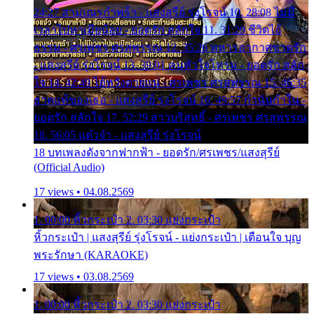
24:27 สามเณรกำพร้า - แสงสุรีย์ รุ่งโรจน์ 10. 28:08 ไม่มี
เวลาไปหาเมียน้อย - ยอดรัก สลักใจ 11. 31:29 ชีวิตไอ้
ธรรม - ศรเพชร ศรสุพรรณ 12. 35:26 ทหารอากาศขาดรัก
- แสงสุรีย์ รุ่งโรจน์ 13. 39:01 คนหัวใจโทรม - ยอดรัก สลัก
ใจ 14. 42:49 ไอ้หวังตายแน่ - ศรเพชร ศรสุพรรณ 15. 46:35
ธาตุแท้ของเธอ - แสงสุรีย์ รุ่งโรจน์ 16. 49:57 กำนันกำใน -
ยอดรัก สลักใจ 17. 52:29 สาวบริสุทธิ์ - ศรเพชร ศรสุพรรณ
18. 56:05 แต๋วจ๋า - แสงสุรีย์ รุ่งโรจน์
18 บทเพลงดังจากฟากฟ้า - ยอดรัก/ศรเพชร/แสงสุรีย์
(Official Audio)
17 views • 04.08.2569
1. 00:00 หิ้วกระเป๋า 2. 03:30 แย่งกระเป๋า
หิ้วกระเป๋า | แสงสุรีย์ รุ่งโรจน์ - แย่งกระเป๋า | เตือนใจ บุญ
พระรักษา (KARAOKE)
17 views • 03.08.2569
1. 00:00 หิ้วกระเป๋า 2. 03:30 แย่งกระเป๋า