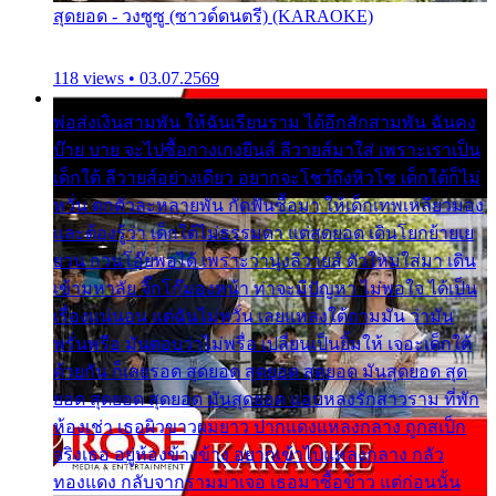
สุดยอด - วงซูซู (ซาวด์ดนตรี) (KARAOKE)
118 views • 03.07.2569
พ่อส่งเงินสามพัน ให้ฉันเรียนราม ได้อีกสักสามพัน ฉันคง
บ๊าย บาย จะไปซื้อกางเกงยีนส์ ลีวายส์มาใส่ เพราะเราเป็น
เด็กใต้ ลีวายส์อย่างเดียว อยากจะโชว์ถึงหิวโซ เด็กใต้ก็ไม่
หวั่น ตกตัวละหลายพัน กัดฟันซื้อมา ให้เด็กเทพเหลียวมอง
และต้องรู้ว่า เด็กใต้ไม่ธรรมดา แต่สุดยอด เดินโยกย้ายเย
ยวน กวนโอ๊ยพอได้ เพราะว่านุ่งลีวายส์ ตัวใหม่ใส่มา เดิน
เข้ามหาลัย จิ๊กโก๊มองหน้า ท่าจะมีปัญหา ไม่พอใจ ได้เป็น
เรื่องแน่นอน แต่ฉันไม่หวั่น เลยแหลงใต้ถามมัน ว่ามัน
พรั่นพรือ มันตอบว่าไม่พรื่อ เปลี่ยนเป็นยิ้มให้ เจอะเด็กใต้
ด้วยกัน ก็เลยรอด สุดยอด สุดยอด สุดยอด มันสุดยอด สุด
ยอด สุดยอด สุดยอด มันสุดยอด แอบหลงรักสาวราม ที่พัก
ห้องเช่า เธอผิวขาวผมยาว ปากแดงแหลงกลาง ถูกสเป็ก
จริงเธอ อยู่ห้องข้างข้าง อยากเข้าไปแหลงกลาง กลัว
ทองแดง กลับจากรามมาเจอ เธอมาซื้อข้าว แต่ก่อนนั้น