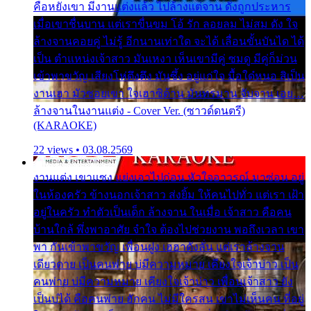
คือหยังเขา มีงานแต่งแล้ว ไปล้างแต่จาน ดั่งถูกประหาร
เมื่อเขาชื่นบาน แต่เราขื่นขม โอ้ รัก ลอยลม ไม่สม ดัง ใจ
ล้างจานคอยคู่ ไม่รู้ อีกนานเท่าใด จะได้ เลื่อนขั้นบันได ได้
เป็น ตำแหน่งเจ้าสาว มันเหงา เห็นเขามีคู่ ซมดู มีคู่ก็ม่วน
เข้าพาขวัญ เสียงโห่ตึงตึง มันซึ้ง อยู่แก่ใจ มื้อใด๋หนอ สิเป็น
งานเฮา มัวซอยเขา ใจเฮาซิด้าน มันทรมาน จับจาน เอย…
ล้างจานในงานแต่ง - Cover Ver. (ซาวด์ดนตรี)
(KARAOKE)
22 views • 03.08.2569
งานแต่ง เขาแซง แย่งเอาไปก่อน หัวใจอาวรณ์ มาซ่อน อยู่
ในห้องครัว ข้างนอกเจ้าสาว ส่งยิ้ม ให้คนไปทั่ว แต่เรา เฝ้า
อยู่ในครัว ทำตัวเป็นเด็ก ล้างจาน ในเมื่อ เจ้าสาว คือคน
บ้านใกล้ พึ่งพาอาศัย จำใจ ต้องไปช่วยงาน พอถึงเวลา เขา
พา กันเข้าพาขวัญ เพื่อนฝูง เฮฮาดังลั่น แต่เราล้างจาน
เดียวดาย เป็นคนพ่าย บ่มีความหมาย เคียงใจเจ้าบ่าว เป็น
คนพ่าย บ่มีความหมาย เคียงใจเจ้าบ่าว เพื่อนเจ้าสาว ยัง
เป็นบ่ได้ คือคนพ่าย ฮักคน ไม่มีใครสน เขาไม่เห็นคน ที่อยู่