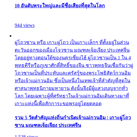
10 อันดับพระใหญ่และมีชื่อเสียงที่สุดในโลก
944 views
ผู่โถวซาน หรือ เกาะผู่โถว เป็นเกาะเล็กๆ ที่ตั้งอยู่ในส่วน
ตะวันออกของเมืองโจวซาน มณฑลเจ้อเจียง ประเทศจีน
โดยอยู่ทางตอนใต้ของนครเซี่ยงไฮ้ ผู่โถวซานเป็น 1 ใน 4
พุทธคีรีหรือภูเขาศักดิ์สิทธิ์ของจีน ชาวพุทธจีนเชื่อกันว่าผู่
โถวซานเป็นที่ประทับและตรัสรู้ของพระโพธิสัตว์กวนอิม
หรือเจ้าแม่กวนอิม ซึ่งเป็นหนึ่งในเทพเจ้าที่สำคัญที่สุดใน
ศาสนาพุทธนิกายมหายาน ดังนั้นจึงมีผู้แสวงบุญจากทั่ว
โลก โดยเฉพาะผู้ที่ศรัทธาในเจ้าแม่กวนอิมเดินทางมาที่
เกาะแห่งนี้เพื่อสักการะขอพรอยู่โดยตลอด
รวม 5 วัดสำคัญแห่งถิ่นกำเนิดเจ้าแม่กวนอิม | เกาะผู่โถว
ซาน มณฑลเจ้อเจียง ประเทศจีน
1,528 views