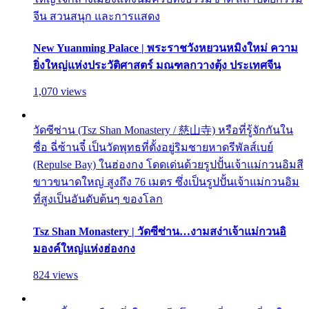
จีน สวนสนุก และการแสดง
New Yuanming Palace | พระราชวังหยวนหมิงใหม่ ความ
ยิ่งใหญ่แห่งประวัติศาสตร์ มณฑลกวางตุ้ง ประเทศจีน
1,070 views
วัดซีซ่าน (Tsz Shan Monastery / 慈山寺) หรือที่รู้จักกันใน
ชื่อ ฉี่ซ้านจี๋ เป็นวัดพุทธที่ตั้งอยู่ริมชายหาดรีพัลส์เบย์
(Repulse Bay) ในฮ่องกง โดดเด่นด้วยรูปปั้นเจ้าแม่กวนอิมสี
ขาวขนาดใหญ่ สูงถึง 76 เมตร ซึ่งเป็นรูปปั้นเจ้าแม่กวนอิม
ที่สูงเป็นอันดับต้นๆ ของโลก
Tsz Shan Monastery | วัดซีซ่าน…งามสง่าเจ้าแม่กวนอิ
มองค์ใหญ่แห่งฮ่องกง
824 views