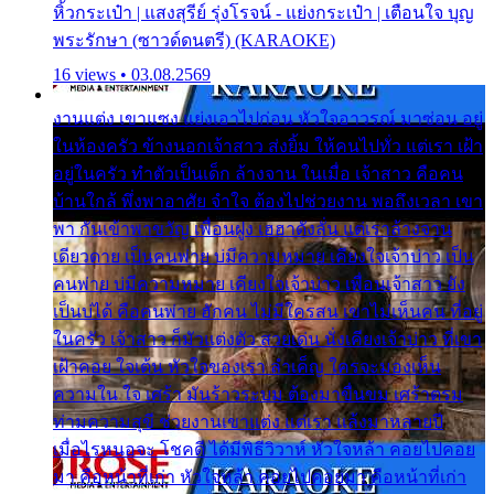
หิ้วกระเป๋า | แสงสุรีย์ รุ่งโรจน์ - แย่งกระเป๋า | เตือนใจ บุญ
พระรักษา (ซาวด์ดนตรี) (KARAOKE)
16 views • 03.08.2569
งานแต่ง เขาแซง แย่งเอาไปก่อน หัวใจอาวรณ์ มาซ่อน อยู่
ในห้องครัว ข้างนอกเจ้าสาว ส่งยิ้ม ให้คนไปทั่ว แต่เรา เฝ้า
อยู่ในครัว ทำตัวเป็นเด็ก ล้างจาน ในเมื่อ เจ้าสาว คือคน
บ้านใกล้ พึ่งพาอาศัย จำใจ ต้องไปช่วยงาน พอถึงเวลา เขา
พา กันเข้าพาขวัญ เพื่อนฝูง เฮฮาดังลั่น แต่เราล้างจาน
เดียวดาย เป็นคนพ่าย บ่มีความหมาย เคียงใจเจ้าบ่าว เป็น
คนพ่าย บ่มีความหมาย เคียงใจเจ้าบ่าว เพื่อนเจ้าสาว ยัง
เป็นบ่ได้ คือคนพ่าย ฮักคน ไม่มีใครสน เขาไม่เห็นคน ที่อยู่
ในครัว เจ้าสาว ก็มัวแต่งตัว สวยเด่น นั่งเคียงเจ้าบ่าว ที่เขา
เฝ้าคอย ใจเต้น หัวใจของเรา ลำเค็ญ ใครจะมองเห็น
ความใน ใจ เศร้า มันร้าวระบม ต้องมาขื่นขม เศร้าตรม
ท่ามความสุขี ช่วยงานเขาแต่ง แต่เรา แล้งมาหลายปี
เมื่อไรหนอจะ โชคดี ได้มีพิธีวิวาห์ หัวใจหล้า คอยไปคอย
มา คือหน้าที่เก่า หัวใจหล้า คอยไปคอยมา คือหน้าที่เก่า