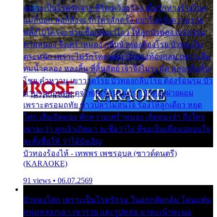
เพราะเป็นโรครักจาง ชีวิตเคว้งคว้าง เมื่อรักห่างร้างไกล
แม่ก็บอก พ่อก็สั่งจะรักใครสักครั้ง อย่าไปหวังความรวย
พลั้งไปใครจะช่วย ซื้อเปลมาไกว ให้ลูกบัวทอง เวรกรรม
ตามสนอง จึงเศร้าหมอง กลีบบัวทองต้องโรย บัวทองไม่
ตระหนัก เพราะไม่รักโคลนตม บัวทองท้องกลม เพราะลืม
ตมน้ำคลอง หลงลิ้น ที่สิ้นสัตย์ เจ้าจึงไม่ระมัด หลงกลิ่นลิ้น
โชย คำหวาน เขาวาดโรย บัวทองกลีบโรย ต้องร้อนรุม บัว
มาบานก่อนตูม ดุจไฟสุมร้อนรุมอุรา บัวทองผ่ายผอม
เพราะตรอมฤทัย ข้าวปลาไม่สนใจ ร้องไห้ลูกเดียว หยุด
โศก เสียเถิดทอง พักความเศร้าหมอง เถิดทองจ๋า ถึงใคร
เขาจะว่า ลูกเจ้าเกิดมา จะชื่อว่าไง พี่ขอเป็นเพื่อนปลอบใจ
จะตั้งชื่อให้ ว่าไอ้บังเอิญ
บัวทองร้องไห้ - เทพพร เพชรอุบล (ซาวด์ดนตรี)
(KARAOKE)
91 views • 06.07.2569
บัวทองโศก เพราะเป็นโรครักรุม ในอกกลัดกลุ้ม โดนแฟน
หนุ่มหลอกเอา เขารวย และรูปหล่อ มาพะเน้าพะนอ