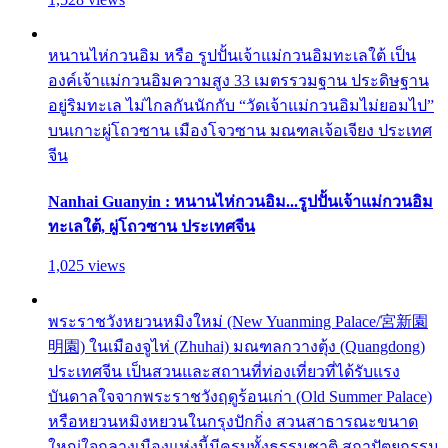
หนานไห่กวนอิม หรือ รูปปั้นเจ้าแม่กวนอิมทะเลใต้ เป็น
องค์เจ้าแม่กวนอิมความสูง 33 เมตรรวมฐาน ประดิษฐาน
อยู่ริมทะเล ไม่ไกลกันนักกับ “วัดเจ้าแม่กวนอิมไม่ยอมไป”
บนเกาะผู่โถวซาน เมืองโจวซาน มณฑลเจ้อเจียง ประเทศ
จีน
Nanhai Guanyin : หนานไห่กวนอิม...รูปปั้นเจ้าแม่กวนอิม
ทะเลใต้, ผู่โถวซาน ประเทศจีน
1,025 views
พระราชวังหยวนหมิงใหม่ (New Yuanming Palace/宮新園
明園) ในเมืองจูไห่ (Zhuhai) มณฑลกวางตุ้ง (Quangdong)
ประเทศจีน เป็นสวนและสถานที่ท่องเที่ยวที่ได้รับแรง
บันดาลใจจากพระราชวังฤดูร้อนเก่า (Old Summer Palace)
หรือหยวนหมิงหยวนในกรุงปักกิ่ง สวนสาธารณะขนาด
ใหญ่ใจกลางเมืองแห่งนี้มีครบทั้งธรรมชาติ สถาปัตยกรรม