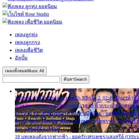
เพลงลูกทุ่ง
เพลงลูกกรุง
เพลงเพื่อชีวิต
อัลบั้ม
เพลงทั้งหมด
Music All
ค้นหา
Search
1. 00:00 สามสิบยังแจ๋ว - ยอดรัก สลักใจ 2. 02:49 รักมาห้าปี
ทำหล่น - ศรเพชร ศรสุพรรณ 6. 14:49 หิ้วกระเป๋า - แสงสุรีย์ 
รุ่งโรจน์ 10. 28:08 ไม่มีเวลาไปหาเมียน้อย - ยอดรัก สลักใ
ใจ 14. 42:49 ไอ้หวังตายแน่ - ศรเพชร ศรสุพรรณ 15. 46:35 ธา
จ๋า - แสงสุรีย์ รุ่งโรจน์
18 บทเพลงดังจากฟากฟ้า - ยอดรัก/ศรเพชร/แสงสุรีย์ (Officia