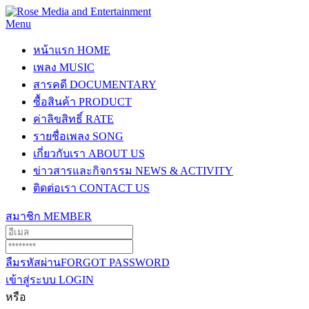
Menu
หน้าแรก
HOME
เพลง
MUSIC
สารคดี
DOCUMENTARY
ซื้อสินค้า
PRODUCT
ค่าลิขสิทธิ์
RATE
รายชื่อเพลง
SONG
เกี่ยวกับเรา
ABOUT US
ข่าวสารและกิจกรรม
NEWS & ACTIVITY
ติดต่อเรา
CONTACT US
สมาชิก
MEMBER
ลืมรหัสผ่าน
FORGOT PASSWORD
เข้าสู่ระบบ
LOGIN
หรือ