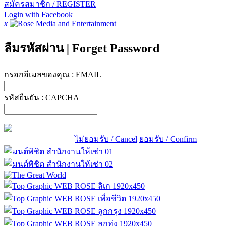
สมัครสมาชิก / REGISTER
Login with Facebook
x
ลืมรหัสผ่าน
|
Forget Password
กรอกอีเมลของคุณ :
EMAIL
รหัสยืนยัน :
CAPCHA
ไม่ยอมรับ / Cancel
ยอมรับ / Confirm