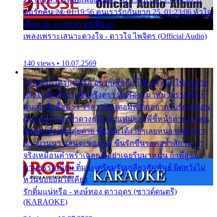
ขอรักคืน 24. 01:19:56 คนเรารักกันยาก 25. 01:23:06 หัวใจ
เถื่อน 26. 01:26:45 อยู่เพื่อลูก
เพลงเพราะเสนาะดวงใจ - ดาวใจ ไพจิตร (Official Audio)
140 views • 10.07.2569
ไม่เคยรักใครแน่หรือ อยากเชื่อถือก็ไม่กล้า ติ๋มใช่คนสวย
ตรึงใจ ติ๋มใช่งามซึ้งตรึงตรา พี่หรือจะมาหมายร่วมชีวี ก็
คนเขาลืออื้อฉาว ว่าสาวๆรุมตอมพี่ ติ๋มอยากรับรักเหมือน
กัน แต่หวั่นจะช้ำดวงฤดี กลัวแฟนของพี่ชี้หน้าด่าทอ ก็คน
ชื่อต๋อยต้อยตุ้มตุ๋ยต่าย พี่ยังลืมได้ง่ายๆเลยหนอ แค่ตัวเรา
สาวบ้านนา แสนจะซอมซ่อ ขืนรักขืนรอคงช้ำสักวัน ถ้า
จริงเหมือนคำพร่ำเฉลย พี่อย่าเฉยรีบมาหมั้น ถ้าพี่สู่ขอ
ตามธรรมเนียม ติ๋มจะเตรียมรับเกลียวสัมพันธ์ ผิดหวังไม่
หวั่นขอยอมได้เคียง
รักติ๋มแน่หรือ - หงษ์ทอง ดาวอุดร (ซาวด์ดนตรี)
(KARAOKE)