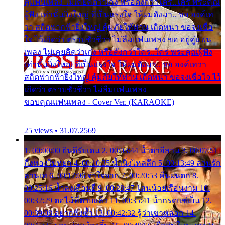
คู่แฟนเพลง ไม่เคยคิดว่าเก่ง หรือดังกว่าใคร..ใคร พระคุณ
ผู้ฟัง เท่านั้นยิ่งใหญ่ ที่เป็นแรงใจ ให้ผมดังมา.. ขอ องค์เท
วา สถิตฟากฟ้ายิ่งใหญ่ คุ้มภัยให้ท่าน เถิดหนา ขอจงเชื่อ
ใจ ไว้เถิดว่า ตราบชั่วชีวา ไม่ลืมแฟนเพลง ขอ อยู่คู่แฟน
เพลง ไม่เคยคิดว่าเก่ง หรือดังกว่าใคร..ใคร พระคุณผู้ฟัง
เท่านั้นยิ่งใหญ่ ที่เป็นแรงใจ ให้ผมดังมา.. ขอ องค์เทวา
สถิตฟากฟ้ายิ่งใหญ่ คุ้มภัยให้ท่าน เถิดหนา ขอจงเชื่อใจ ไว้
เถิดว่า ตราบชั่วชีวา ไม่ลืมแฟนเพลง
ขอบคุณแฟนเพลง - Cover Ver. (KARAOKE)
25 views • 31.07.2569
1. 00:00:00 ยินดีรับเดน 2. 00:03:44 น้ำตาอีสาน 3. 00:07:51
กิ่งทองใบหยก 4. 00:10:35 น้ำนิ่งไหลลึก 5. 00:13:49 ลานรัก
ลานเท 6. 00:17:06 จำใจจาก 7. 00:20:53 คืนฝนตก 8.
00:25:16 น้ำลงเดือนยี่ 9. 00:28:47 โสนน้อยเรือนงาม 10.
00:32:29 ตอไม้ที่ตายแล้ว 11. 00:35:41 น้ำกรดแช่เย็น 12.
00:39:08 อยากฟังซ้ำ 13. 00:42:32 รู้ว่าเขาหลอก 14.