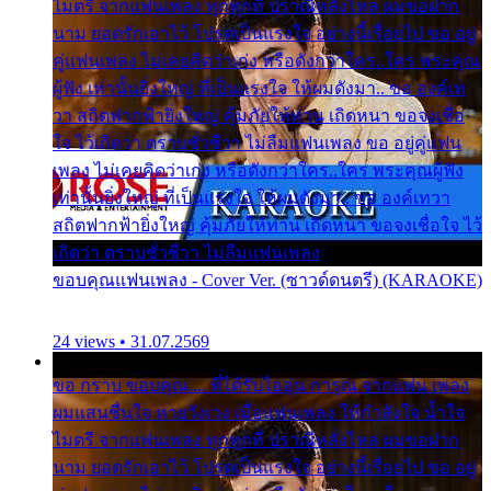
ไมตรี จากแฟนเพลง ทุกทุกที่ ปราณีหลั่งไหล ผมขอฝาก
นาม ยอดรักเอาไว้ โปรดเป็นแรงใจ อย่างนี้เรื่อยไป ขอ อยู่
คู่แฟนเพลง ไม่เคยคิดว่าเก่ง หรือดังกว่าใคร..ใคร พระคุณ
ผู้ฟัง เท่านั้นยิ่งใหญ่ ที่เป็นแรงใจ ให้ผมดังมา.. ขอ องค์เท
วา สถิตฟากฟ้ายิ่งใหญ่ คุ้มภัยให้ท่าน เถิดหนา ขอจงเชื่อ
ใจ ไว้เถิดว่า ตราบชั่วชีวา ไม่ลืมแฟนเพลง ขอ อยู่คู่แฟน
เพลง ไม่เคยคิดว่าเก่ง หรือดังกว่าใคร..ใคร พระคุณผู้ฟัง
เท่านั้นยิ่งใหญ่ ที่เป็นแรงใจ ให้ผมดังมา.. ขอ องค์เทวา
สถิตฟากฟ้ายิ่งใหญ่ คุ้มภัยให้ท่าน เถิดหนา ขอจงเชื่อใจ ไว้
เถิดว่า ตราบชั่วชีวา ไม่ลืมแฟนเพลง
ขอบคุณแฟนเพลง - Cover Ver. (ซาวด์ดนตรี) (KARAOKE)
24 views • 31.07.2569
ขอ กราบ ขอบคุณ.... ที่ได้รับไออุ่น การุณ จากแฟน เพลง
ผมแสนชื่นใจ หายวังเวง เมื่อแฟนเพลง ให้กำลังใจ น้ำใจ
ไมตรี จากแฟนเพลง ทุกทุกที่ ปราณีหลั่งไหล ผมขอฝาก
นาม ยอดรักเอาไว้ โปรดเป็นแรงใจ อย่างนี้เรื่อยไป ขอ อยู่