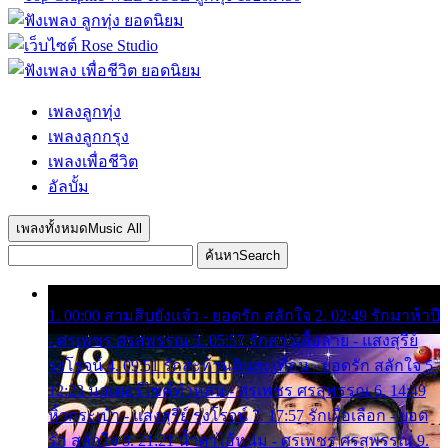
เพลงลูกทุ่ง
เพลงลูกกรุง
เพลงเพื่อชีวิต
อัลบั้ม
เพลงทั้งหมด
Music All
ค้นหา
Search
1. 00:00 สามสิบยังแจ๋ว - ยอดรัก สลักใจ 2. 02:49 รักมาห้าปี
- ศรเพชร ศรสุพรรณ 3. 05:57 รักสาวเสื้อลาย - แสงสุรีย์
รุ่งโรจน์ 4. 09:51 รักสะท้านดินสะเทือน - ยอดรัก สลักใจ 5.
12:23 มอเตอร์ไซค์ทำหล่น - ศรเพชร ศรสุพรรณ 6. 14:49
หิ้วกระเป๋า - แสงสุรีย์ รุ่งโรจน์ 7. 17:57 รักเผื่อเลือก - ยอด
รัก สลักใจ 8. 21:21 น้ำตาไอ้หนุ่ม - ศรเพชร ศรสุพรรณ 9.