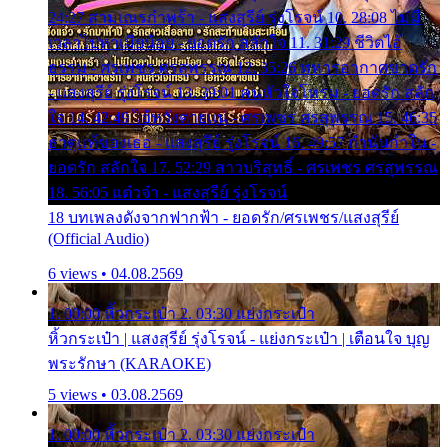
24:27 สามเณรกำพร้า - แสงสุรีย์ รุ่งโรจน์ 10. 28:08 ไม่มี
เวลาไปหาเมียน้อย - ยอดรัก สลักใจ 11. 31:29 ชีวิตไอ้
ธรรม - ศรเพชร ศรสุพรรณ 12. 35:26 ทหารอากาศขาดรัก
- แสงสุรีย์ รุ่งโรจน์ 13. 39:01 คนหัวใจโทรม - ยอดรัก สลัก
ใจ 14. 42:49 ไอ้หวังตายแน่ - ศรเพชร ศรสุพรรณ 15. 46:35
ธาตุแท้ของเธอ - แสงสุรีย์ รุ่งโรจน์ 16. 49:57 กำนันกำใน -
ยอดรัก สลักใจ 17. 52:29 สาวบริสุทธิ์ - ศรเพชร ศรสุพรรณ
18. 56:05 แต๋วจ๋า - แสงสุรีย์ รุ่งโรจน์
18 บทเพลงดังจากฟากฟ้า - ยอดรัก/ศรเพชร/แสงสุรีย์
(Official Audio)
6 views • 04.08.2569
1. 00:00 หิ้วกระเป๋า 2. 03:30 แย่งกระเป๋า
หิ้วกระเป๋า | แสงสุรีย์ รุ่งโรจน์ - แย่งกระเป๋า | เตือนใจ บุญ
พระรักษา (KARAOKE)
5 views • 03.08.2569
1. 00:00 หิ้วกระเป๋า 2. 03:30 แย่งกระเป๋า