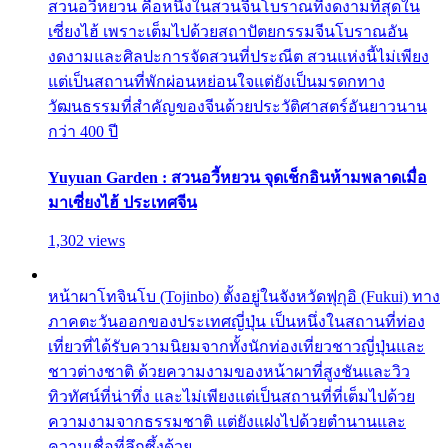
สวนอวี้หยวน คือหนึ่งในสวนจีนโบราณที่งดงามที่สุดใน
เซี่ยงไฮ้ เพราะเต็มไปด้วยสถาปัตยกรรมจีนโบราณอัน
งดงามและศิลปะการจัดสวนที่ประณีต สวนแห่งนี้ไม่เพียง
แต่เป็นสถานที่พักผ่อนหย่อนใจแต่ยังเป็นมรดกทาง
วัฒนธรรมที่สำคัญของจีนด้วยประวัติศาสตร์อันยาวนาน
กว่า 400 ปี
Yuyuan Garden : สวนอวี้หยวน จุดเช็กอินห้ามพลาดเมื่อ
มาเซี่ยงไฮ้ ประเทศจีน
1,302 views
หน้าผาโทจินโบ (Tojinbo) ตั้งอยู่ในจังหวัดฟุกุอิ (Fukui) ทาง
ภาคตะวันออกของประเทศญี่ปุ่น เป็นหนึ่งในสถานที่ท่อง
เที่ยวที่ได้รับความนิยมจากทั้งนักท่องเที่ยวชาวญี่ปุ่นและ
ชาวต่างชาติ ด้วยความงามของหน้าผาที่สูงชันและวิว
ทิวทัศน์ที่น่าทึ่ง และไม่เพียงแต่เป็นสถานที่ที่เต็มไปด้วย
ความงามจากธรรมชาติ แต่ยังแฝงไปด้วยตำนานและ
ความเชื่อที่ลึกซึ้งด้วย