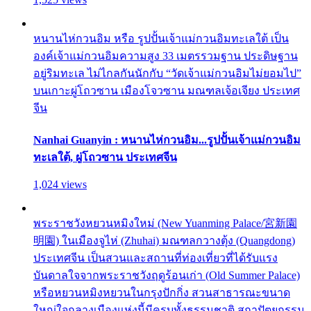
หนานไห่กวนอิม หรือ รูปปั้นเจ้าแม่กวนอิมทะเลใต้ เป็น
องค์เจ้าแม่กวนอิมความสูง 33 เมตรรวมฐาน ประดิษฐาน
อยู่ริมทะเล ไม่ไกลกันนักกับ “วัดเจ้าแม่กวนอิมไม่ยอมไป”
บนเกาะผู่โถวซาน เมืองโจวซาน มณฑลเจ้อเจียง ประเทศ
จีน
Nanhai Guanyin : หนานไห่กวนอิม...รูปปั้นเจ้าแม่กวนอิม
ทะเลใต้, ผู่โถวซาน ประเทศจีน
1,024 views
พระราชวังหยวนหมิงใหม่ (New Yuanming Palace/宮新園
明園) ในเมืองจูไห่ (Zhuhai) มณฑลกวางตุ้ง (Quangdong)
ประเทศจีน เป็นสวนและสถานที่ท่องเที่ยวที่ได้รับแรง
บันดาลใจจากพระราชวังฤดูร้อนเก่า (Old Summer Palace)
หรือหยวนหมิงหยวนในกรุงปักกิ่ง สวนสาธารณะขนาด
ใหญ่ใจกลางเมืองแห่งนี้มีครบทั้งธรรมชาติ สถาปัตยกรรม