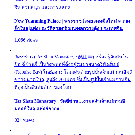
จีน สวนสนุก และการแสดง
New Yuanming Palace | พระราชวังหยวนหมิงใหม่ ความ
ยิ่งใหญ่แห่งประวัติศาสตร์ มณฑลกวางตุ้ง ประเทศจีน
1,066 views
วัดซีซ่าน (Tsz Shan Monastery / 慈山寺) หรือที่รู้จักกันใน
ชื่อ ฉี่ซ้านจี๋ เป็นวัดพุทธที่ตั้งอยู่ริมชายหาดรีพัลส์เบย์
(Repulse Bay) ในฮ่องกง โดดเด่นด้วยรูปปั้นเจ้าแม่กวนอิมสี
ขาวขนาดใหญ่ สูงถึง 76 เมตร ซึ่งเป็นรูปปั้นเจ้าแม่กวนอิม
ที่สูงเป็นอันดับต้นๆ ของโลก
Tsz Shan Monastery | วัดซีซ่าน…งามสง่าเจ้าแม่กวนอิ
มองค์ใหญ่แห่งฮ่องกง
824 views