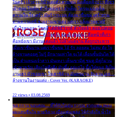
ในครัว เจ้าสาว ก็มัวแต่งตัว สวยเด่น นั่งเคียงเจ้าบ่าว ที่เขา
เฝ้าคอย ใจเต้น หัวใจของเรา ลำเค็ญ ใครจะมองเห็น
ความใน ใจ เศร้า มันร้าวระบม ต้องมาขื่นขม เศร้าตรม
ท่ามความสุขี ช่วยงานเขาแต่ง แต่เรา แล้งมาหลายปี
เมื่อไรหนอจะ โชคดี ได้มีพิธีวิวาห์ หัวใจหล้า คอยไปคอย
มา คือหน้าที่เก่า หัวใจหล้า คอยไปคอยมา คือหน้าที่เก่า
คือหยังเขา มีงานแต่งแล้ว ไปล้างแต่จาน ดั่งถูกประหาร
เมื่อเขาชื่นบาน แต่เราขื่นขม โอ้ รัก ลอยลม ไม่สม ดัง ใจ
ล้างจานคอยคู่ ไม่รู้ อีกนานเท่าใด จะได้ เลื่อนขั้นบันได ได้
เป็น ตำแหน่งเจ้าสาว มันเหงา เห็นเขามีคู่ ซมดู มีคู่ก็ม่วน
เข้าพาขวัญ เสียงโห่ตึงตึง มันซึ้ง อยู่แก่ใจ มื้อใด๋หนอ สิเป็น
งานเฮา มัวซอยเขา ใจเฮาซิด้าน มันทรมาน จับจาน เอย…
ล้างจานในงานแต่ง - Cover Ver. (KARAOKE)
22 views • 03.08.2569
ขอ กราบ ขอบคุณ.... ที่ได้รับไออุ่น การุณ จากแฟน เพลง
ผมแสนชื่นใจ หายวังเวง เมื่อแฟนเพลง ให้กำลังใจ น้ำใจ