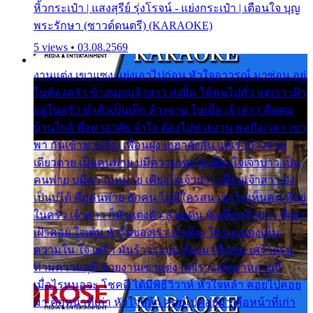
หิ้วกระเป๋า | แสงสุรีย์ รุ่งโรจน์ - แย่งกระเป๋า | เตือนใจ บุญ
พระรักษา (ซาวด์ดนตรี) (KARAOKE)
5 views • 03.08.2569
งานแต่ง เขาแซง แย่งเอาไปก่อน หัวใจอาวรณ์ มาซ่อน อยู่
ในห้องครัว ข้างนอกเจ้าสาว ส่งยิ้ม ให้คนไปทั่ว แต่เรา เฝ้า
อยู่ในครัว ทำตัวเป็นเด็ก ล้างจาน ในเมื่อ เจ้าสาว คือคน
บ้านใกล้ พึ่งพาอาศัย จำใจ ต้องไปช่วยงาน พอถึงเวลา เขา
พา กันเข้าพาขวัญ เพื่อนฝูง เฮฮาดังลั่น แต่เราล้างจาน
เดียวดาย เป็นคนพ่าย บ่มีความหมาย เคียงใจเจ้าบ่าว เป็น
คนพ่าย บ่มีความหมาย เคียงใจเจ้าบ่าว เพื่อนเจ้าสาว ยัง
เป็นบ่ได้ คือคนพ่าย ฮักคน ไม่มีใครสน เขาไม่เห็นคน ที่อยู่
ในครัว เจ้าสาว ก็มัวแต่งตัว สวยเด่น นั่งเคียงเจ้าบ่าว ที่เขา
เฝ้าคอย ใจเต้น หัวใจของเรา ลำเค็ญ ใครจะมองเห็น
ความใน ใจ เศร้า มันร้าวระบม ต้องมาขื่นขม เศร้าตรม
ท่ามความสุขี ช่วยงานเขาแต่ง แต่เรา แล้งมาหลายปี
เมื่อไรหนอจะ โชคดี ได้มีพิธีวิวาห์ หัวใจหล้า คอยไปคอย
มา คือหน้าที่เก่า หัวใจหล้า คอยไปคอยมา คือหน้าที่เก่า