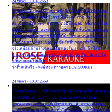
24 views • 10.07.2569
ไม่เคยรักใครแน่หรือ อยากเชื่อถือก็ไม่กล้า ติ๋มใช่คนสวย
ตรึงใจ ติ๋มใช่งามซึ้งตรึงตรา พี่หรือจะมาหมายร่วมชีวี ก็
คนเขาลืออื้อฉาว ว่าสาวๆรุมตอมพี่ ติ๋มอยากรับรักเหมือน
กัน แต่หวั่นจะช้ำดวงฤดี กลัวแฟนของพี่ชี้หน้าด่าทอ ก็คน
ชื่อต๋อยต้อยตุ้มตุ๋ยต่าย พี่ยังลืมได้ง่ายๆเลยหนอ แค่ตัวเรา
สาวบ้านนา แสนจะซอมซ่อ ขืนรักขืนรอคงช้ำสักวัน ถ้า
จริงเหมือนคำพร่ำเฉลย พี่อย่าเฉยรีบมาหมั้น ถ้าพี่สู่ขอ
ตามธรรมเนียม ติ๋มจะเตรียมรับเกลียวสัมพันธ์ ผิดหวังไม่
หวั่นขอยอมได้เคียง
รักติ๋มแน่หรือ - หงษ์ทอง ดาวอุดร (KARAOKE)
24 views • 10.07.2569
บัวทองโศก เพราะเป็นโรครักรุม ในอกกลัดกลุ้ม โดนแฟน
หนุ่มหลอกเอา เขารวย และรูปหล่อ มาพะเน้าพะนอ
ออเซาะจนใจเบา สงสาร บัวทองเศร้า น้ำตาคลอเบ้า เฝ้า
อาลัย หนุ่มรูปหล่อหนีไกล หัวใจบัวทองระรวย บัวทองโศก