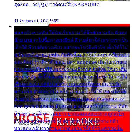
สุดยอด - วงซูซู (ซาวด์ดนตรี) (KARAOKE)
113 views • 03.07.2569
พ่อส่งเงินสามพัน ให้ฉันเรียนราม ได้อีกสักสามพัน ฉันคง
บ๊าย บาย จะไปซื้อกางเกงยีนส์ ลีวายส์มาใส่ เพราะเราเป็น
เด็กใต้ ลีวายส์อย่างเดียว อยากจะโชว์ถึงหิวโซ เด็กใต้ก็ไม่
หวั่น ตกตัวละหลายพัน กัดฟันซื้อมา ให้เด็กเทพเหลียวมอง
และต้องรู้ว่า เด็กใต้ไม่ธรรมดา แต่สุดยอด เดินโยกย้ายเย
ยวน กวนโอ๊ยพอได้ เพราะว่านุ่งลีวายส์ ตัวใหม่ใส่มา เดิน
เข้ามหาลัย จิ๊กโก๊มองหน้า ท่าจะมีปัญหา ไม่พอใจ ได้เป็น
เรื่องแน่นอน แต่ฉันไม่หวั่น เลยแหลงใต้ถามมัน ว่ามัน
พรั่นพรือ มันตอบว่าไม่พรื่อ เปลี่ยนเป็นยิ้มให้ เจอะเด็กใต้
ด้วยกัน ก็เลยรอด สุดยอด สุดยอด สุดยอด มันสุดยอด สุด
ยอด สุดยอด สุดยอด มันสุดยอด แอบหลงรักสาวราม ที่พัก
ห้องเช่า เธอผิวขาวผมยาว ปากแดงแหลงกลาง ถูกสเป็ก
จริงเธอ อยู่ห้องข้างข้าง อยากเข้าไปแหลงกลาง กลัว
ทองแดง กลับจากรามมาเจอ เธอมาซื้อข้าว แต่ก่อนนั้น