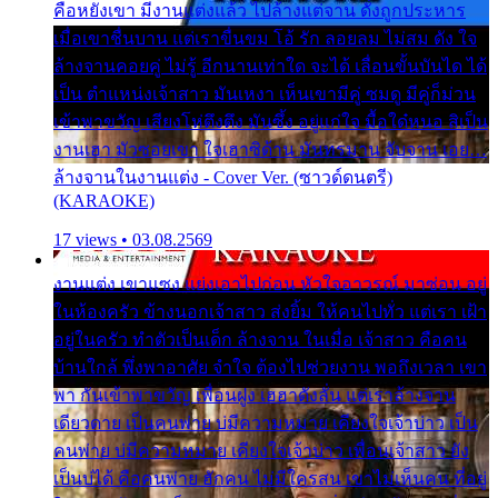
คือหยังเขา มีงานแต่งแล้ว ไปล้างแต่จาน ดั่งถูกประหาร
เมื่อเขาชื่นบาน แต่เราขื่นขม โอ้ รัก ลอยลม ไม่สม ดัง ใจ
ล้างจานคอยคู่ ไม่รู้ อีกนานเท่าใด จะได้ เลื่อนขั้นบันได ได้
เป็น ตำแหน่งเจ้าสาว มันเหงา เห็นเขามีคู่ ซมดู มีคู่ก็ม่วน
เข้าพาขวัญ เสียงโห่ตึงตึง มันซึ้ง อยู่แก่ใจ มื้อใด๋หนอ สิเป็น
งานเฮา มัวซอยเขา ใจเฮาซิด้าน มันทรมาน จับจาน เอย…
ล้างจานในงานแต่ง - Cover Ver. (ซาวด์ดนตรี)
(KARAOKE)
17 views • 03.08.2569
งานแต่ง เขาแซง แย่งเอาไปก่อน หัวใจอาวรณ์ มาซ่อน อยู่
ในห้องครัว ข้างนอกเจ้าสาว ส่งยิ้ม ให้คนไปทั่ว แต่เรา เฝ้า
อยู่ในครัว ทำตัวเป็นเด็ก ล้างจาน ในเมื่อ เจ้าสาว คือคน
บ้านใกล้ พึ่งพาอาศัย จำใจ ต้องไปช่วยงาน พอถึงเวลา เขา
พา กันเข้าพาขวัญ เพื่อนฝูง เฮฮาดังลั่น แต่เราล้างจาน
เดียวดาย เป็นคนพ่าย บ่มีความหมาย เคียงใจเจ้าบ่าว เป็น
คนพ่าย บ่มีความหมาย เคียงใจเจ้าบ่าว เพื่อนเจ้าสาว ยัง
เป็นบ่ได้ คือคนพ่าย ฮักคน ไม่มีใครสน เขาไม่เห็นคน ที่อยู่