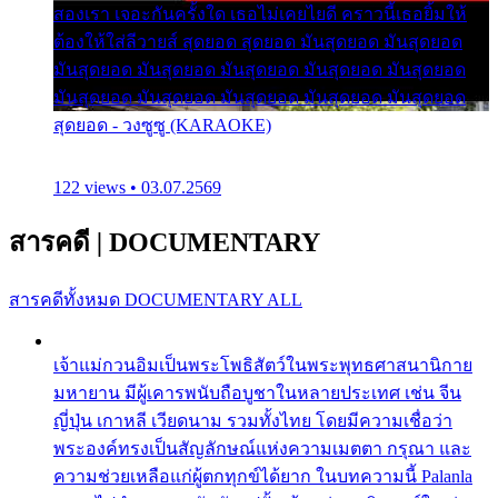
สองเรา เจอะกันครั้งใด เธอไม่เคยไยดี คราวนี้เธอยิ้มให้
ต้องให้ใส่ลีวายส์ สุดยอด สุดยอด มันสุดยอด มันสุดยอด
มันสุดยอด มันสุดยอด มันสุดยอด มันสุดยอด มันสุดยอด
มันสุดยอด มันสุดยอด มันสุดยอด มันสุดยอด มันสุดยอด
สุดยอด - วงซูซู (KARAOKE)
122 views • 03.07.2569
สารคดี
|
DOCUMENTARY
สารคดีทั้งหมด
DOCUMENTARY ALL
เจ้าแม่กวนอิมเป็นพระโพธิสัตว์ในพระพุทธศาสนานิกาย
มหายาน มีผู้เคารพนับถือบูชาในหลายประเทศ เช่น จีน
ญี่ปุ่น เกาหลี เวียดนาม รวมทั้งไทย โดยมีความเชื่อว่า
พระองค์ทรงเป็นสัญลักษณ์แห่งความเมตตา กรุณา และ
ความช่วยเหลือแก่ผู้ตกทุกข์ได้ยาก ในบทความนี้ Palanla