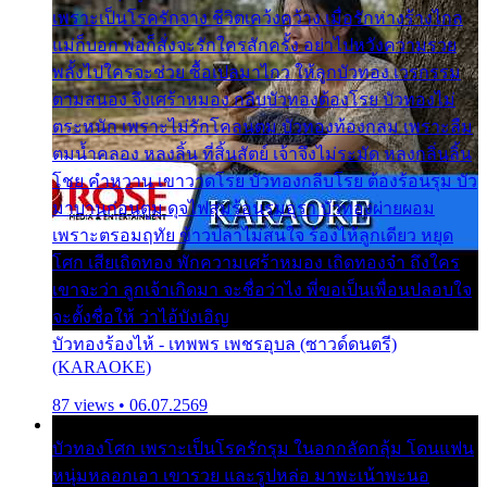
เพราะเป็นโรครักจาง ชีวิตเคว้งคว้าง เมื่อรักห่างร้างไกล
แม่ก็บอก พ่อก็สั่งจะรักใครสักครั้ง อย่าไปหวังความรวย
พลั้งไปใครจะช่วย ซื้อเปลมาไกว ให้ลูกบัวทอง เวรกรรม
ตามสนอง จึงเศร้าหมอง กลีบบัวทองต้องโรย บัวทองไม่
ตระหนัก เพราะไม่รักโคลนตม บัวทองท้องกลม เพราะลืม
ตมน้ำคลอง หลงลิ้น ที่สิ้นสัตย์ เจ้าจึงไม่ระมัด หลงกลิ่นลิ้น
โชย คำหวาน เขาวาดโรย บัวทองกลีบโรย ต้องร้อนรุม บัว
มาบานก่อนตูม ดุจไฟสุมร้อนรุมอุรา บัวทองผ่ายผอม
เพราะตรอมฤทัย ข้าวปลาไม่สนใจ ร้องไห้ลูกเดียว หยุด
โศก เสียเถิดทอง พักความเศร้าหมอง เถิดทองจ๋า ถึงใคร
เขาจะว่า ลูกเจ้าเกิดมา จะชื่อว่าไง พี่ขอเป็นเพื่อนปลอบใจ
จะตั้งชื่อให้ ว่าไอ้บังเอิญ
บัวทองร้องไห้ - เทพพร เพชรอุบล (ซาวด์ดนตรี)
(KARAOKE)
87 views • 06.07.2569
บัวทองโศก เพราะเป็นโรครักรุม ในอกกลัดกลุ้ม โดนแฟน
หนุ่มหลอกเอา เขารวย และรูปหล่อ มาพะเน้าพะนอ