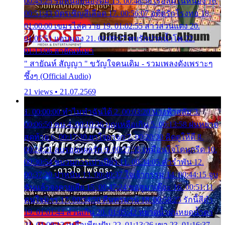
00:45:25 รอหน่อยน้องติ๋ม 15. 00:48:56 เรือล่มในหนอง 16.
00:51:43 บัตรเชิญสีเลือด 17. 00:56:07 อดีตรักโรงทอ 18.
01:00:00 เขมรไล่ควาย 19. 01:02:55 สาวสวนแตง 20.
01:05:51 แอบมอง 21. 01:09:27 พบรักปากน้ำโพ 22.
01:13:06 สายัณห์เมา
" สายัณห์ สัญญา " ขวัญใจคนเดิม - รวมเพลงดังเพราะๆ
ซึ้งๆ (Official Audio)
21 views • 21.07.2569
1. 00:00:00 ทำไมทำฉันได้ 2. 00:03:20 นางฟ้าสลัม 3.
00:06:50 คน 4. 00:10:36 บุญเหลือเกิน 5. 00:13:58 ฝนหยาด
สุดท้าย 6. 00:17:30 ยาใจยาจก 7. 00:20:30 คิดดูให้ดี 8.
00:24:21 ลบรอยแผลรัก 9. 00:27:35 เหมือนใจโดนกรีด 10.
00:30:54 ขบวนการเปาเปียว 11. 00:34:05 คำรำพัน 12.
00:37:20 ปาหนัน 13. 00:40:37 ใจเจ้ากรรม 14. 00:44:15 จูบ
ฉันแล้วจงตายเสีย 15. 00:47:24 ขอสูมาเต๊อะ 16. 00:51:11
คนใจมาร 17. 00:54:50 คืนทรมาน 18. 00:58:25 รักนี้สีดำ
19. 01:01:44 ส่วนเกิน 20. 01:05:42 หยาดน้ำฝนหยดน้ำตา
21. 01:09:13 เหลือเพียงฝัน 22. 01:13:26 เขา 23. 01:16:37