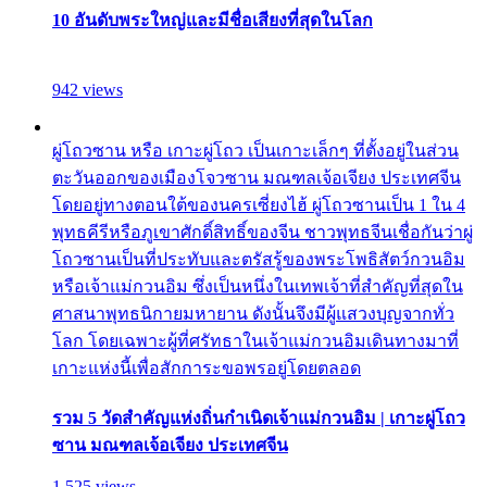
10 อันดับพระใหญ่และมีชื่อเสียงที่สุดในโลก
942 views
ผู่โถวซาน หรือ เกาะผู่โถว เป็นเกาะเล็กๆ ที่ตั้งอยู่ในส่วน
ตะวันออกของเมืองโจวซาน มณฑลเจ้อเจียง ประเทศจีน
โดยอยู่ทางตอนใต้ของนครเซี่ยงไฮ้ ผู่โถวซานเป็น 1 ใน 4
พุทธคีรีหรือภูเขาศักดิ์สิทธิ์ของจีน ชาวพุทธจีนเชื่อกันว่าผู่
โถวซานเป็นที่ประทับและตรัสรู้ของพระโพธิสัตว์กวนอิม
หรือเจ้าแม่กวนอิม ซึ่งเป็นหนึ่งในเทพเจ้าที่สำคัญที่สุดใน
ศาสนาพุทธนิกายมหายาน ดังนั้นจึงมีผู้แสวงบุญจากทั่ว
โลก โดยเฉพาะผู้ที่ศรัทธาในเจ้าแม่กวนอิมเดินทางมาที่
เกาะแห่งนี้เพื่อสักการะขอพรอยู่โดยตลอด
รวม 5 วัดสำคัญแห่งถิ่นกำเนิดเจ้าแม่กวนอิม | เกาะผู่โถว
ซาน มณฑลเจ้อเจียง ประเทศจีน
1,525 views