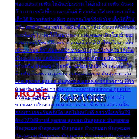
พ่อส่งเงินสามพัน ให้ฉันเรียนราม ได้อีกสักสามพัน ฉันคง
บ๊าย บาย จะไปซื้อกางเกงยีนส์ ลีวายส์มาใส่ เพราะเราเป็น
เด็กใต้ ลีวายส์อย่างเดียว อยากจะโชว์ถึงหิวโซ เด็กใต้ก็ไม่
หวั่น ตกตัวละหลายพัน กัดฟันซื้อมา ให้เด็กเทพเหลียวมอง
และต้องรู้ว่า เด็กใต้ไม่ธรรมดา แต่สุดยอด เดินโยกย้ายเย
ยวน กวนโอ๊ยพอได้ เพราะว่านุ่งลีวายส์ ตัวใหม่ใส่มา เดิน
เข้ามหาลัย จิ๊กโก๊มองหน้า ท่าจะมีปัญหา ไม่พอใจ ได้เป็น
เรื่องแน่นอน แต่ฉันไม่หวั่น เลยแหลงใต้ถามมัน ว่ามัน
พรั่นพรือ มันตอบว่าไม่พรื่อ เปลี่ยนเป็นยิ้มให้ เจอะเด็กใต้
ด้วยกัน ก็เลยรอด สุดยอด สุดยอด สุดยอด มันสุดยอด สุด
ยอด สุดยอด สุดยอด มันสุดยอด แอบหลงรักสาวราม ที่พัก
ห้องเช่า เธอผิวขาวผมยาว ปากแดงแหลงกลาง ถูกสเป็ก
จริงเธอ อยู่ห้องข้างข้าง อยากเข้าไปแหลงกลาง กลัว
ทองแดง กลับจากรามมาเจอ เธอมาซื้อข้าว แต่ก่อนนั้น
สองเรา เจอะกันครั้งใด เธอไม่เคยไยดี คราวนี้เธอยิ้มให้
ต้องให้ใส่ลีวายส์ สุดยอด สุดยอด มันสุดยอด มันสุดยอด
มันสุดยอด มันสุดยอด มันสุดยอด มันสุดยอด มันสุดยอด
มันสุดยอด มันสุดยอด มันสุดยอด มันสุดยอด มันสุดยอด