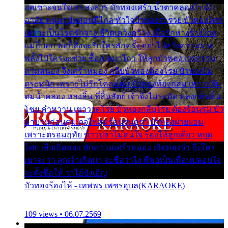
ออเซาะจนใจเบา สงสาร บัวทองเศร้า น้ำตาคลอเบ้า เฝ้า
อาลัย หนุ่มรูปหล่อหนีไกล หัวใจบัวทองระรวย บัวทองโศก
เพราะเป็นโรครักจาง ชีวิตเคว้งคว้าง เมื่อรักห่างร้างไกล
แม่ก็บอก พ่อก็สั่งจะรักใครสักครั้ง อย่าไปหวังความรวย
พลั้งไปใครจะช่วย ซื้อเปลมาไกว ให้ลูกบัวทอง เวรกรรม
ตามสนอง จึงเศร้าหมอง กลีบบัวทองต้องโรย บัวทองไม่
ตระหนัก เพราะไม่รักโคลนตม บัวทองท้องกลม เพราะลืม
ตมน้ำคลอง หลงลิ้น ที่สิ้นสัตย์ เจ้าจึงไม่ระมัด หลงกลิ่นลิ้น
โชย คำหวาน เขาวาดโรย บัวทองกลีบโรย ต้องร้อนรุม บัว
มาบานก่อนตูม ดุจไฟสุมร้อนรุมอุรา บัวทองผ่ายผอม
เพราะตรอมฤทัย ข้าวปลาไม่สนใจ ร้องไห้ลูกเดียว หยุด
โศก เสียเถิดทอง พักความเศร้าหมอง เถิดทองจ๋า ถึงใคร
เขาจะว่า ลูกเจ้าเกิดมา จะชื่อว่าไง พี่ขอเป็นเพื่อนปลอบใจ
จะตั้งชื่อให้ ว่าไอ้บังเอิญ
บัวทองร้องไห้ - เทพพร เพชรอุบล(KARAOKE)
109 views • 06.07.2569