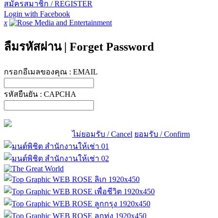
สมัครสมาชิก / REGISTER
Login with Facebook
x
ลืมรหัสผ่าน
|
Forget Password
กรอกอีเมลของคุณ :
EMAIL
รหัสยืนยัน :
CAPCHA
ไม่ยอมรับ / Cancel
ยอมรับ / Confirm