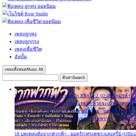
เพลงลูกทุ่ง
เพลงลูกกรุง
เพลงเพื่อชีวิต
อัลบั้ม
เพลงทั้งหมด
Music All
ค้นหา
Search
1. 00:00 สามสิบยังแจ๋ว - ยอดรัก สลักใจ 2. 02:49 รักมาห้าปี
ทำหล่น - ศรเพชร ศรสุพรรณ 6. 14:49 หิ้วกระเป๋า - แสงสุรีย์ 
รุ่งโรจน์ 10. 28:08 ไม่มีเวลาไปหาเมียน้อย - ยอดรัก สลักใ
ใจ 14. 42:49 ไอ้หวังตายแน่ - ศรเพชร ศรสุพรรณ 15. 46:35 ธา
จ๋า - แสงสุรีย์ รุ่งโรจน์
18 บทเพลงดังจากฟากฟ้า - ยอดรัก/ศรเพชร/แสงสุรีย์ (Officia