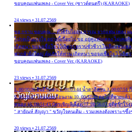
ขอบคุณแฟนเพลง - Cover Ver. (ซาวด์ดนตรี) (KARAOKE)
24 views • 31.07.2569
ขอ กราบ ขอบคุณ.... ที่ได้รับไออุ่น การุณ จากแฟน เพลง 
โปรดเป็นแรงใจ อย่างนี้เรื่อยไป ขอ อยู่คู่แฟนเพลง ไม่เคยคิด
เถิดหนา ขอจงเชื่อใจ ไว้เถิดว่า ตราบชั่วชีวา ไม่ลืมแฟนเพลง 
ฟากฟ้ายิ่งใหญ่ คุ้มภัยให้ท่าน เถิดหนา ขอจงเชื่อใจ ไว้เถิด
ขอบคุณแฟนเพลง - Cover Ver. (KARAOKE)
23 views • 31.07.2569
1. 00:00:00 ยินดีรับเดน 2. 00:03:44 น้ำตาอีสาน 3. 00:07:51
9. 00:28:47 โสนน้อยเรือนงาม 10. 00:32:29 ตอไม้ที่ตายแล้ว 1
หนอง 16. 00:51:43 บัตรเชิญสีเลือด 17. 00:56:07 อดีตรักโ
" สายัณห์ สัญญา " ขวัญใจคนเดิม - รวมเพลงดังเพราะๆซึ้งๆ 
20 views • 21.07.2569