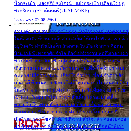
หิ้วกระเป๋า | แสงสุรีย์ รุ่งโรจน์ - แย่งกระเป๋า | เตือนใจ บุญ
พระรักษา (ซาวด์ดนตรี) (KARAOKE)
18 views • 03.08.2569
งานแต่ง เขาแซง แย่งเอาไปก่อน หัวใจอาวรณ์ มาซ่อน อยู่
ในห้องครัว ข้างนอกเจ้าสาว ส่งยิ้ม ให้คนไปทั่ว แต่เรา เฝ้า
อยู่ในครัว ทำตัวเป็นเด็ก ล้างจาน ในเมื่อ เจ้าสาว คือคน
บ้านใกล้ พึ่งพาอาศัย จำใจ ต้องไปช่วยงาน พอถึงเวลา เขา
พา กันเข้าพาขวัญ เพื่อนฝูง เฮฮาดังลั่น แต่เราล้างจาน
เดียวดาย เป็นคนพ่าย บ่มีความหมาย เคียงใจเจ้าบ่าว เป็น
คนพ่าย บ่มีความหมาย เคียงใจเจ้าบ่าว เพื่อนเจ้าสาว ยัง
เป็นบ่ได้ คือคนพ่าย ฮักคน ไม่มีใครสน เขาไม่เห็นคน ที่อยู่
ในครัว เจ้าสาว ก็มัวแต่งตัว สวยเด่น นั่งเคียงเจ้าบ่าว ที่เขา
เฝ้าคอย ใจเต้น หัวใจของเรา ลำเค็ญ ใครจะมองเห็น
ความใน ใจ เศร้า มันร้าวระบม ต้องมาขื่นขม เศร้าตรม
ท่ามความสุขี ช่วยงานเขาแต่ง แต่เรา แล้งมาหลายปี
เมื่อไรหนอจะ โชคดี ได้มีพิธีวิวาห์ หัวใจหล้า คอยไปคอย
มา คือหน้าที่เก่า หัวใจหล้า คอยไปคอยมา คือหน้าที่เก่า