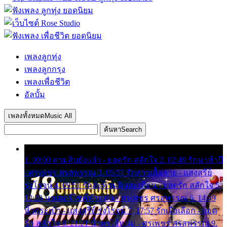
เพลงลูกทุ่ง
เพลงลูกกรุง
เพลงเพื่อชีวิต
อัลบั้ม
เพลงทั้งหมด
Music All
ค้นหา
Search
1. 00:00 สามสิบยังแจ๋ว - ยอดรัก สลักใจ 2. 02:49 รักมาห้าปี
- ศรเพชร ศรสุพรรณ 3. 05:57 รักสาวเสื้อลาย - แสงสุรีย์
รุ่งโรจน์ 4. 09:51 รักสะท้านดินสะเทือน - ยอดรัก สลักใจ 5.
12:23 มอเตอร์ไซค์ทำหล่น - ศรเพชร ศรสุพรรณ 6. 14:49
หิ้วกระเป๋า - แสงสุรีย์ รุ่งโรจน์ 7. 17:57 รักเผื่อเลือก - ยอด
รัก สลักใจ 8. 21:21 น้ำตาไอ้หนุ่ม - ศรเพชร ศรสุพรรณ 9.