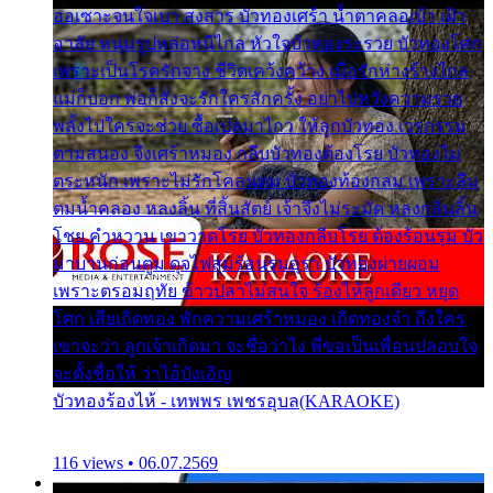
ออเซาะจนใจเบา สงสาร บัวทองเศร้า น้ำตาคลอเบ้า เฝ้า
อาลัย หนุ่มรูปหล่อหนีไกล หัวใจบัวทองระรวย บัวทองโศก
เพราะเป็นโรครักจาง ชีวิตเคว้งคว้าง เมื่อรักห่างร้างไกล
แม่ก็บอก พ่อก็สั่งจะรักใครสักครั้ง อย่าไปหวังความรวย
พลั้งไปใครจะช่วย ซื้อเปลมาไกว ให้ลูกบัวทอง เวรกรรม
ตามสนอง จึงเศร้าหมอง กลีบบัวทองต้องโรย บัวทองไม่
ตระหนัก เพราะไม่รักโคลนตม บัวทองท้องกลม เพราะลืม
ตมน้ำคลอง หลงลิ้น ที่สิ้นสัตย์ เจ้าจึงไม่ระมัด หลงกลิ่นลิ้น
โชย คำหวาน เขาวาดโรย บัวทองกลีบโรย ต้องร้อนรุม บัว
มาบานก่อนตูม ดุจไฟสุมร้อนรุมอุรา บัวทองผ่ายผอม
เพราะตรอมฤทัย ข้าวปลาไม่สนใจ ร้องไห้ลูกเดียว หยุด
โศก เสียเถิดทอง พักความเศร้าหมอง เถิดทองจ๋า ถึงใคร
เขาจะว่า ลูกเจ้าเกิดมา จะชื่อว่าไง พี่ขอเป็นเพื่อนปลอบใจ
จะตั้งชื่อให้ ว่าไอ้บังเอิญ
บัวทองร้องไห้ - เทพพร เพชรอุบล(KARAOKE)
116 views • 06.07.2569