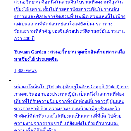
สวนอวี้หยวน คือหนึ่งในสวนจีนโบราณที่งดงามที่สุดใน
เซี่ยงไฮ้ เพราะเต็มไปด้วยสถาปัตยกรรมจีนโบราณอัน
งดงามและศิลปะการจัดสวนที่ประณีต สวนแห่งนี้ไม่เพียง
แต่เป็นสถานที่พักผ่อนหย่อนใจแต่ยังเป็นมรดกทาง
วัฒนธรรมที่สำคัญของจีนด้วยประวัติศาสตร์อันยาวนาน
กว่า 400 ปี
Yuyuan Garden : สวนอวี้หยวน จุดเช็กอินห้ามพลาดเมื่อ
มาเซี่ยงไฮ้ ประเทศจีน
1,306 views
หน้าผาโทจินโบ (Tojinbo) ตั้งอยู่ในจังหวัดฟุกุอิ (Fukui) ทาง
ภาคตะวันออกของประเทศญี่ปุ่น เป็นหนึ่งในสถานที่ท่อง
เที่ยวที่ได้รับความนิยมจากทั้งนักท่องเที่ยวชาวญี่ปุ่นและ
ชาวต่างชาติ ด้วยความงามของหน้าผาที่สูงชันและวิว
ทิวทัศน์ที่น่าทึ่ง และไม่เพียงแต่เป็นสถานที่ที่เต็มไปด้วย
ความงามจากธรรมชาติ แต่ยังแฝงไปด้วยตำนานและ
ความเชื่อที่ลึกซึ้งด้วย