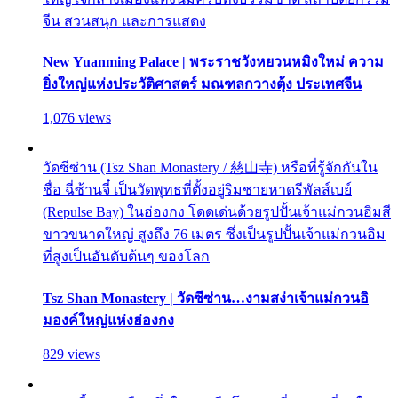
จีน สวนสนุก และการแสดง
New Yuanming Palace | พระราชวังหยวนหมิงใหม่ ความ
ยิ่งใหญ่แห่งประวัติศาสตร์ มณฑลกวางตุ้ง ประเทศจีน
1,076 views
วัดซีซ่าน (Tsz Shan Monastery / 慈山寺) หรือที่รู้จักกันใน
ชื่อ ฉี่ซ้านจี๋ เป็นวัดพุทธที่ตั้งอยู่ริมชายหาดรีพัลส์เบย์
(Repulse Bay) ในฮ่องกง โดดเด่นด้วยรูปปั้นเจ้าแม่กวนอิมสี
ขาวขนาดใหญ่ สูงถึง 76 เมตร ซึ่งเป็นรูปปั้นเจ้าแม่กวนอิม
ที่สูงเป็นอันดับต้นๆ ของโลก
Tsz Shan Monastery | วัดซีซ่าน…งามสง่าเจ้าแม่กวนอิ
มองค์ใหญ่แห่งฮ่องกง
829 views