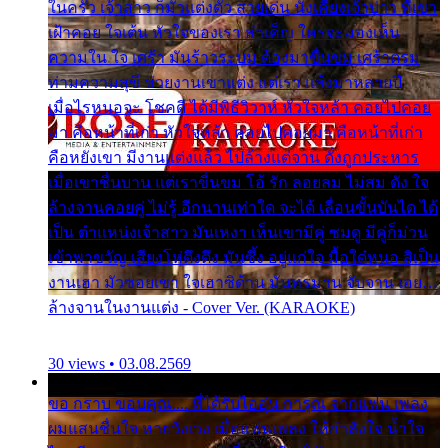
ในครัว เจ้าสาว ก็มัวแต่งตัว สวยเด่น นั่งเคียงเจ้าบ่าว ที่เขา
เฝ้าคอย ใจเต้น หัวใจของเรา ลำเค็ญ ใครจะมองเห็น
ความใน ใจ เศร้า มันร้าวระบม ต้องมาขื่นขม เศร้าตรม
ท่ามความสุขี ช่วยงานเขาแต่ง แต่เรา แล้งมาหลายปี
เมื่อไรหนอจะ โชคดี ได้มีพิธีวิวาห์ หัวใจหล้า คอยไปคอย
มา คือหน้าที่เก่า หัวใจหล้า คอยไปคอยมา คือหน้าที่เก่า
คือหยังเขา มีงานแต่งแล้ว ไปล้างแต่จาน ดั่งถูกประหาร
เมื่อเขาชื่นบาน แต่เราขื่นขม โอ้ รัก ลอยลม ไม่สม ดัง ใจ
ล้างจานคอยคู่ ไม่รู้ อีกนานเท่าใด จะได้ เลื่อนขั้นบันได ได้
เป็น ตำแหน่งเจ้าสาว มันเหงา เห็นเขามีคู่ ซมดู มีคู่ก็ม่วน
เข้าพาขวัญ เสียงโห่ตึงตึง มันซึ้ง อยู่แก่ใจ มื้อใด๋หนอ สิเป็น
งานเฮา มัวซอยเขา ใจเฮาซิด้าน มันทรมาน จับจาน เอย…
ล้างจานในงานแต่ง - Cover Ver. (KARAOKE)
30 views • 03.08.2569
ขอ กราบ ขอบคุณ.... ที่ได้รับไออุ่น การุณ จากแฟน เพลง
ผมแสนชื่นใจ หายวังเวง เมื่อแฟนเพลง ให้กำลังใจ น้ำใจ