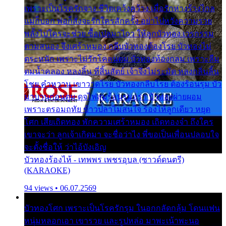
เพราะเป็นโรครักจาง ชีวิตเคว้งคว้าง เมื่อรักห่างร้างไกล
แม่ก็บอก พ่อก็สั่งจะรักใครสักครั้ง อย่าไปหวังความรวย
พลั้งไปใครจะช่วย ซื้อเปลมาไกว ให้ลูกบัวทอง เวรกรรม
ตามสนอง จึงเศร้าหมอง กลีบบัวทองต้องโรย บัวทองไม่
ตระหนัก เพราะไม่รักโคลนตม บัวทองท้องกลม เพราะลืม
ตมน้ำคลอง หลงลิ้น ที่สิ้นสัตย์ เจ้าจึงไม่ระมัด หลงกลิ่นลิ้น
โชย คำหวาน เขาวาดโรย บัวทองกลีบโรย ต้องร้อนรุม บัว
มาบานก่อนตูม ดุจไฟสุมร้อนรุมอุรา บัวทองผ่ายผอม
เพราะตรอมฤทัย ข้าวปลาไม่สนใจ ร้องไห้ลูกเดียว หยุด
โศก เสียเถิดทอง พักความเศร้าหมอง เถิดทองจ๋า ถึงใคร
เขาจะว่า ลูกเจ้าเกิดมา จะชื่อว่าไง พี่ขอเป็นเพื่อนปลอบใจ
จะตั้งชื่อให้ ว่าไอ้บังเอิญ
บัวทองร้องไห้ - เทพพร เพชรอุบล (ซาวด์ดนตรี)
(KARAOKE)
94 views • 06.07.2569
บัวทองโศก เพราะเป็นโรครักรุม ในอกกลัดกลุ้ม โดนแฟน
หนุ่มหลอกเอา เขารวย และรูปหล่อ มาพะเน้าพะนอ