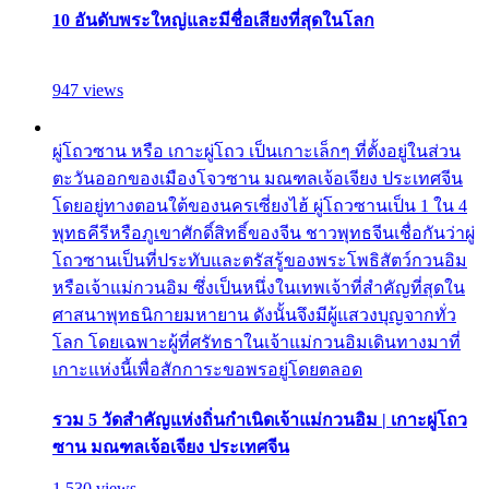
10 อันดับพระใหญ่และมีชื่อเสียงที่สุดในโลก
947 views
ผู่โถวซาน หรือ เกาะผู่โถว เป็นเกาะเล็กๆ ที่ตั้งอยู่ในส่วน
ตะวันออกของเมืองโจวซาน มณฑลเจ้อเจียง ประเทศจีน
โดยอยู่ทางตอนใต้ของนครเซี่ยงไฮ้ ผู่โถวซานเป็น 1 ใน 4
พุทธคีรีหรือภูเขาศักดิ์สิทธิ์ของจีน ชาวพุทธจีนเชื่อกันว่าผู่
โถวซานเป็นที่ประทับและตรัสรู้ของพระโพธิสัตว์กวนอิม
หรือเจ้าแม่กวนอิม ซึ่งเป็นหนึ่งในเทพเจ้าที่สำคัญที่สุดใน
ศาสนาพุทธนิกายมหายาน ดังนั้นจึงมีผู้แสวงบุญจากทั่ว
โลก โดยเฉพาะผู้ที่ศรัทธาในเจ้าแม่กวนอิมเดินทางมาที่
เกาะแห่งนี้เพื่อสักการะขอพรอยู่โดยตลอด
รวม 5 วัดสำคัญแห่งถิ่นกำเนิดเจ้าแม่กวนอิม | เกาะผู่โถว
ซาน มณฑลเจ้อเจียง ประเทศจีน
1,530 views