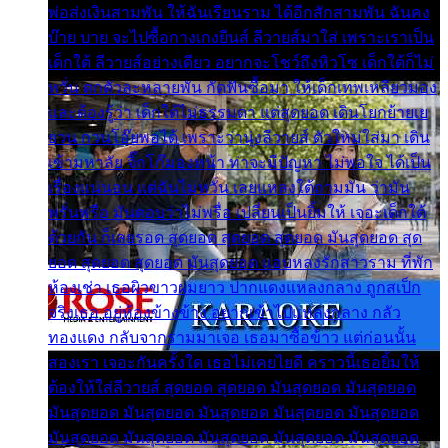
พ่อส่งเงินสามพัน ให้ฉันเรียนราม ได้อีกสักสามพัน ฉันคง
บ๊าย บาย จะไปซื้อกางเกงยีนส์ ลีวายส์มาใส่ เพราะเราเป็น
เด็กใต้ ลีวายส์อย่างเดียว อยากจะโชว์ถึงหิวโซ เด็กใต้ก็ไม่
หวั่น ตกตัวละหลายพัน กัดฟันซื้อมา ให้เด็กเทพเหลียวมอง
และต้องรู้ว่า เด็กใต้ไม่ธรรมดา แต่สุดยอด เดินโยกย้ายเย
ยวน กวนโอ๊ยพอได้ เพราะว่านุ่งลีวายส์ ตัวใหม่ใส่มา เดิน
เข้ามหาลัย จิ๊กโก๊มองหน้า ท่าจะมีปัญหา ไม่พอใจ ได้เป็น
เรื่องแน่นอน แต่ฉันไม่หวั่น เลยแหลงใต้ถามมัน ว่ามัน
พรั่นพรือ มันตอบว่าไม่พรื่อ เปลี่ยนเป็นยิ้มให้ เจอะเด็กใต้
ด้วยกัน ก็เลยรอด สุดยอด สุดยอด สุดยอด มันสุดยอด สุด
ยอด สุดยอด สุดยอด มันสุดยอด แอบหลงรักสาวราม ที่พัก
ห้องเช่า เธอผิวขาวผมยาว ปากแดงแหลงกลาง ถูกสเป็ก
จริงเธอ อยู่ห้องข้างข้าง อยากเข้าไปแหลงกลาง กลัว
ทองแดง กลับจากรามมาเจอ เธอมาซื้อข้าว แต่ก่อนนั้น
สองเรา เจอะกันครั้งใด เธอไม่เคยไยดี คราวนี้เธอยิ้มให้
ต้องให้ใส่ลีวายส์ สุดยอด สุดยอด มันสุดยอด มันสุดยอด
มันสุดยอด มันสุดยอด มันสุดยอด มันสุดยอด มันสุดยอด
มันสุดยอด มันสุดยอด มันสุดยอด มันสุดยอด มันสุดยอด