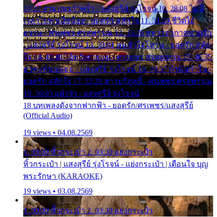
24:27 สามเณรกำพร้า - แสงสุรีย์ รุ่งโรจน์ 10. 28:08 ไม่มี
เวลาไปหาเมียน้อย - ยอดรัก สลักใจ 11. 31:29 ชีวิตไอ้
ธรรม - ศรเพชร ศรสุพรรณ 12. 35:26 ทหารอากาศขาดรัก
- แสงสุรีย์ รุ่งโรจน์ 13. 39:01 คนหัวใจโทรม - ยอดรัก สลัก
ใจ 14. 42:49 ไอ้หวังตายแน่ - ศรเพชร ศรสุพรรณ 15. 46:35
ธาตุแท้ของเธอ - แสงสุรีย์ รุ่งโรจน์ 16. 49:57 กำนันกำใน -
ยอดรัก สลักใจ 17. 52:29 สาวบริสุทธิ์ - ศรเพชร ศรสุพรรณ
18. 56:05 แต๋วจ๋า - แสงสุรีย์ รุ่งโรจน์
18 บทเพลงดังจากฟากฟ้า - ยอดรัก/ศรเพชร/แสงสุรีย์
(Official Audio)
19 views • 04.08.2569
1. 00:00 หิ้วกระเป๋า 2. 03:30 แย่งกระเป๋า
หิ้วกระเป๋า | แสงสุรีย์ รุ่งโรจน์ - แย่งกระเป๋า | เตือนใจ บุญ
พระรักษา (KARAOKE)
19 views • 03.08.2569
1. 00:00 หิ้วกระเป๋า 2. 03:30 แย่งกระเป๋า