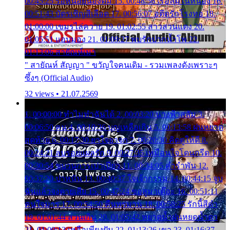
00:45:25 รอหน่อยน้องติ๋ม 15. 00:48:56 เรือล่มในหนอง 16.
00:51:43 บัตรเชิญสีเลือด 17. 00:56:07 อดีตรักโรงทอ 18.
01:00:00 เขมรไล่ควาย 19. 01:02:55 สาวสวนแตง 20.
01:05:51 แอบมอง 21. 01:09:27 พบรักปากน้ำโพ 22.
01:13:06 สายัณห์เมา
" สายัณห์ สัญญา " ขวัญใจคนเดิม - รวมเพลงดังเพราะๆ
ซึ้งๆ (Official Audio)
32 views • 21.07.2569
1. 00:00:00 ทำไมทำฉันได้ 2. 00:03:20 นางฟ้าสลัม 3.
00:06:50 คน 4. 00:10:36 บุญเหลือเกิน 5. 00:13:58 ฝนหยาด
สุดท้าย 6. 00:17:30 ยาใจยาจก 7. 00:20:30 คิดดูให้ดี 8.
00:24:21 ลบรอยแผลรัก 9. 00:27:35 เหมือนใจโดนกรีด 10.
00:30:54 ขบวนการเปาเปียว 11. 00:34:05 คำรำพัน 12.
00:37:20 ปาหนัน 13. 00:40:37 ใจเจ้ากรรม 14. 00:44:15 จูบ
ฉันแล้วจงตายเสีย 15. 00:47:24 ขอสูมาเต๊อะ 16. 00:51:11
คนใจมาร 17. 00:54:50 คืนทรมาน 18. 00:58:25 รักนี้สีดำ
19. 01:01:44 ส่วนเกิน 20. 01:05:42 หยาดน้ำฝนหยดน้ำตา
21. 01:09:13 เหลือเพียงฝัน 22. 01:13:26 เขา 23. 01:16:37