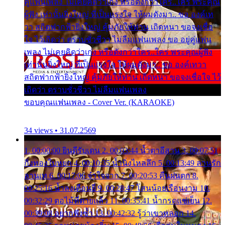
คู่แฟนเพลง ไม่เคยคิดว่าเก่ง หรือดังกว่าใคร..ใคร พระคุณ
ผู้ฟัง เท่านั้นยิ่งใหญ่ ที่เป็นแรงใจ ให้ผมดังมา.. ขอ องค์เท
วา สถิตฟากฟ้ายิ่งใหญ่ คุ้มภัยให้ท่าน เถิดหนา ขอจงเชื่อ
ใจ ไว้เถิดว่า ตราบชั่วชีวา ไม่ลืมแฟนเพลง ขอ อยู่คู่แฟน
เพลง ไม่เคยคิดว่าเก่ง หรือดังกว่าใคร..ใคร พระคุณผู้ฟัง
เท่านั้นยิ่งใหญ่ ที่เป็นแรงใจ ให้ผมดังมา.. ขอ องค์เทวา
สถิตฟากฟ้ายิ่งใหญ่ คุ้มภัยให้ท่าน เถิดหนา ขอจงเชื่อใจ ไว้
เถิดว่า ตราบชั่วชีวา ไม่ลืมแฟนเพลง
ขอบคุณแฟนเพลง - Cover Ver. (KARAOKE)
34 views • 31.07.2569
1. 00:00:00 ยินดีรับเดน 2. 00:03:44 น้ำตาอีสาน 3. 00:07:51
กิ่งทองใบหยก 4. 00:10:35 น้ำนิ่งไหลลึก 5. 00:13:49 ลานรัก
ลานเท 6. 00:17:06 จำใจจาก 7. 00:20:53 คืนฝนตก 8.
00:25:16 น้ำลงเดือนยี่ 9. 00:28:47 โสนน้อยเรือนงาม 10.
00:32:29 ตอไม้ที่ตายแล้ว 11. 00:35:41 น้ำกรดแช่เย็น 12.
00:39:08 อยากฟังซ้ำ 13. 00:42:32 รู้ว่าเขาหลอก 14.