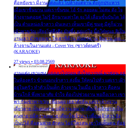
คือหยังเขา มีงานแต่งแล้ว ไปล้างแต่จาน ดั่งถูกประหาร
เมื่อเขาชื่นบาน แต่เราขื่นขม โอ้ รัก ลอยลม ไม่สม ดัง ใจ
ล้างจานคอยคู่ ไม่รู้ อีกนานเท่าใด จะได้ เลื่อนขั้นบันได ได้
เป็น ตำแหน่งเจ้าสาว มันเหงา เห็นเขามีคู่ ซมดู มีคู่ก็ม่วน
เข้าพาขวัญ เสียงโห่ตึงตึง มันซึ้ง อยู่แก่ใจ มื้อใด๋หนอ สิเป็น
งานเฮา มัวซอยเขา ใจเฮาซิด้าน มันทรมาน จับจาน เอย…
ล้างจานในงานแต่ง - Cover Ver. (ซาวด์ดนตรี)
(KARAOKE)
27 views • 03.08.2569
งานแต่ง เขาแซง แย่งเอาไปก่อน หัวใจอาวรณ์ มาซ่อน อยู่
ในห้องครัว ข้างนอกเจ้าสาว ส่งยิ้ม ให้คนไปทั่ว แต่เรา เฝ้า
อยู่ในครัว ทำตัวเป็นเด็ก ล้างจาน ในเมื่อ เจ้าสาว คือคน
บ้านใกล้ พึ่งพาอาศัย จำใจ ต้องไปช่วยงาน พอถึงเวลา เขา
พา กันเข้าพาขวัญ เพื่อนฝูง เฮฮาดังลั่น แต่เราล้างจาน
เดียวดาย เป็นคนพ่าย บ่มีความหมาย เคียงใจเจ้าบ่าว เป็น
คนพ่าย บ่มีความหมาย เคียงใจเจ้าบ่าว เพื่อนเจ้าสาว ยัง
เป็นบ่ได้ คือคนพ่าย ฮักคน ไม่มีใครสน เขาไม่เห็นคน ที่อยู่