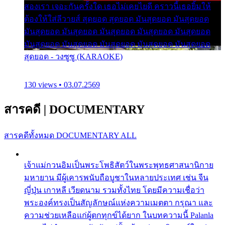
สองเรา เจอะกันครั้งใด เธอไม่เคยไยดี คราวนี้เธอยิ้มให้
ต้องให้ใส่ลีวายส์ สุดยอด สุดยอด มันสุดยอด มันสุดยอด
มันสุดยอด มันสุดยอด มันสุดยอด มันสุดยอด มันสุดยอด
มันสุดยอด มันสุดยอด มันสุดยอด มันสุดยอด มันสุดยอด
สุดยอด - วงซูซู (KARAOKE)
130 views • 03.07.2569
สารคดี
|
DOCUMENTARY
สารคดีทั้งหมด
DOCUMENTARY ALL
เจ้าแม่กวนอิมเป็นพระโพธิสัตว์ในพระพุทธศาสนานิกาย
มหายาน มีผู้เคารพนับถือบูชาในหลายประเทศ เช่น จีน
ญี่ปุ่น เกาหลี เวียดนาม รวมทั้งไทย โดยมีความเชื่อว่า
พระองค์ทรงเป็นสัญลักษณ์แห่งความเมตตา กรุณา และ
ความช่วยเหลือแก่ผู้ตกทุกข์ได้ยาก ในบทความนี้ Palanla