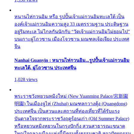
หนานไห่กวนอิม หรือ รูปปั้นเจ้าแม่กวนอิมทะเลใต้ เป็น
องค์เจ้าแม่กวนอิมความสูง 33 เมตรรวมฐาน ประดิษฐาน
อยู่ริมทะเล ไม่ไกลกันนักกับ “วัดเจ้าแม่กวนอิมไม่ยอมไป”
บนเกาะผู่โถวซาน เมืองโจวซาน มณฑลเจ้อเจียง ประเทศ
จีน
Nanhai Guanyin : หนานไห่กวนอิม...รูปปั้นเจ้าแม่กวนอิม
ทะเลใต้, ผู่โถวซาน ประเทศจีน
1,028 views
พระราชวังหยวนหมิงใหม่ (New Yuanming Palace/宮新園
明園) ในเมืองจูไห่ (Zhuhai) มณฑลกวางตุ้ง (Quangdong)
ประเทศจีน เป็นสวนและสถานที่ท่องเที่ยวที่ได้รับแรง
บันดาลใจจากพระราชวังฤดูร้อนเก่า (Old Summer Palace)
หรือหยวนหมิงหยวนในกรุงปักกิ่ง สวนสาธารณะขนาด
ใหญ่ใจกลางเมืองแห่งนี้มีครบทั้งธรรมชาติ สถาปัตยกรรม