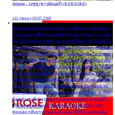
สุดยอด - วงซูซู (ซาวด์ดนตรี) (KARAOKE)
122 views • 03.07.2569
พ่อส่งเงินสามพัน ให้ฉันเรียนราม ได้อีกสักสามพัน ฉันคง
บ๊าย บาย จะไปซื้อกางเกงยีนส์ ลีวายส์มาใส่ เพราะเราเป็น
เด็กใต้ ลีวายส์อย่างเดียว อยากจะโชว์ถึงหิวโซ เด็กใต้ก็ไม่
หวั่น ตกตัวละหลายพัน กัดฟันซื้อมา ให้เด็กเทพเหลียวมอง
และต้องรู้ว่า เด็กใต้ไม่ธรรมดา แต่สุดยอด เดินโยกย้ายเย
ยวน กวนโอ๊ยพอได้ เพราะว่านุ่งลีวายส์ ตัวใหม่ใส่มา เดิน
เข้ามหาลัย จิ๊กโก๊มองหน้า ท่าจะมีปัญหา ไม่พอใจ ได้เป็น
เรื่องแน่นอน แต่ฉันไม่หวั่น เลยแหลงใต้ถามมัน ว่ามัน
พรั่นพรือ มันตอบว่าไม่พรื่อ เปลี่ยนเป็นยิ้มให้ เจอะเด็กใต้
ด้วยกัน ก็เลยรอด สุดยอด สุดยอด สุดยอด มันสุดยอด สุด
ยอด สุดยอด สุดยอด มันสุดยอด แอบหลงรักสาวราม ที่พัก
ห้องเช่า เธอผิวขาวผมยาว ปากแดงแหลงกลาง ถูกสเป็ก
จริงเธอ อยู่ห้องข้างข้าง อยากเข้าไปแหลงกลาง กลัว
ทองแดง กลับจากรามมาเจอ เธอมาซื้อข้าว แต่ก่อนนั้น