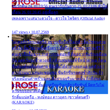
ขอรักคืน 24. 01:19:56 คนเรารักกันยาก 25. 01:23:06 หัวใจ
เถื่อน 26. 01:26:45 อยู่เพื่อลูก
เพลงเพราะเสนาะดวงใจ - ดาวใจ ไพจิตร (Official Audio)
147 views • 10.07.2569
ไม่เคยรักใครแน่หรือ อยากเชื่อถือก็ไม่กล้า ติ๋มใช่คนสวย
ตรึงใจ ติ๋มใช่งามซึ้งตรึงตรา พี่หรือจะมาหมายร่วมชีวี ก็
คนเขาลืออื้อฉาว ว่าสาวๆรุมตอมพี่ ติ๋มอยากรับรักเหมือน
กัน แต่หวั่นจะช้ำดวงฤดี กลัวแฟนของพี่ชี้หน้าด่าทอ ก็คน
ชื่อต๋อยต้อยตุ้มตุ๋ยต่าย พี่ยังลืมได้ง่ายๆเลยหนอ แค่ตัวเรา
สาวบ้านนา แสนจะซอมซ่อ ขืนรักขืนรอคงช้ำสักวัน ถ้า
จริงเหมือนคำพร่ำเฉลย พี่อย่าเฉยรีบมาหมั้น ถ้าพี่สู่ขอ
ตามธรรมเนียม ติ๋มจะเตรียมรับเกลียวสัมพันธ์ ผิดหวังไม่
หวั่นขอยอมได้เคียง
รักติ๋มแน่หรือ - หงษ์ทอง ดาวอุดร (ซาวด์ดนตรี)
(KARAOKE)