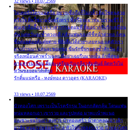
32 views • 10.07.2569
ไม่เคยรักใครแน่หรือ อยากเชื่อถือก็ไม่กล้า ติ๋มใช่คนสวย
ตรึงใจ ติ๋มใช่งามซึ้งตรึงตรา พี่หรือจะมาหมายร่วมชีวี ก็
คนเขาลืออื้อฉาว ว่าสาวๆรุมตอมพี่ ติ๋มอยากรับรักเหมือน
กัน แต่หวั่นจะช้ำดวงฤดี กลัวแฟนของพี่ชี้หน้าด่าทอ ก็คน
ชื่อต๋อยต้อยตุ้มตุ๋ยต่าย พี่ยังลืมได้ง่ายๆเลยหนอ แค่ตัวเรา
สาวบ้านนา แสนจะซอมซ่อ ขืนรักขืนรอคงช้ำสักวัน ถ้า
จริงเหมือนคำพร่ำเฉลย พี่อย่าเฉยรีบมาหมั้น ถ้าพี่สู่ขอ
ตามธรรมเนียม ติ๋มจะเตรียมรับเกลียวสัมพันธ์ ผิดหวังไม่
หวั่นขอยอมได้เคียง
รักติ๋มแน่หรือ - หงษ์ทอง ดาวอุดร (KARAOKE)
33 views • 10.07.2569
บัวทองโศก เพราะเป็นโรครักรุม ในอกกลัดกลุ้ม โดนแฟน
หนุ่มหลอกเอา เขารวย และรูปหล่อ มาพะเน้าพะนอ
ออเซาะจนใจเบา สงสาร บัวทองเศร้า น้ำตาคลอเบ้า เฝ้า
อาลัย หนุ่มรูปหล่อหนีไกล หัวใจบัวทองระรวย บัวทองโศก