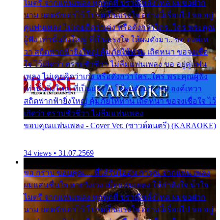
ไมตรี จากแฟนเพลง ทุกทุกที่ ปราณีหลั่งไหล ผมขอฝาก
นาม ยอดรักเอาไว้ โปรดเป็นแรงใจ อย่างนี้เรื่อยไป ขอ อยู่
คู่แฟนเพลง ไม่เคยคิดว่าเก่ง หรือดังกว่าใคร..ใคร พระคุณ
ผู้ฟัง เท่านั้นยิ่งใหญ่ ที่เป็นแรงใจ ให้ผมดังมา.. ขอ องค์เท
วา สถิตฟากฟ้ายิ่งใหญ่ คุ้มภัยให้ท่าน เถิดหนา ขอจงเชื่อ
ใจ ไว้เถิดว่า ตราบชั่วชีวา ไม่ลืมแฟนเพลง ขอ อยู่คู่แฟน
เพลง ไม่เคยคิดว่าเก่ง หรือดังกว่าใคร..ใคร พระคุณผู้ฟัง
เท่านั้นยิ่งใหญ่ ที่เป็นแรงใจ ให้ผมดังมา.. ขอ องค์เทวา
สถิตฟากฟ้ายิ่งใหญ่ คุ้มภัยให้ท่าน เถิดหนา ขอจงเชื่อใจ ไว้
เถิดว่า ตราบชั่วชีวา ไม่ลืมแฟนเพลง
ขอบคุณแฟนเพลง - Cover Ver. (ซาวด์ดนตรี) (KARAOKE)
34 views • 31.07.2569
ขอ กราบ ขอบคุณ.... ที่ได้รับไออุ่น การุณ จากแฟน เพลง
ผมแสนชื่นใจ หายวังเวง เมื่อแฟนเพลง ให้กำลังใจ น้ำใจ
ไมตรี จากแฟนเพลง ทุกทุกที่ ปราณีหลั่งไหล ผมขอฝาก
นาม ยอดรักเอาไว้ โปรดเป็นแรงใจ อย่างนี้เรื่อยไป ขอ อยู่