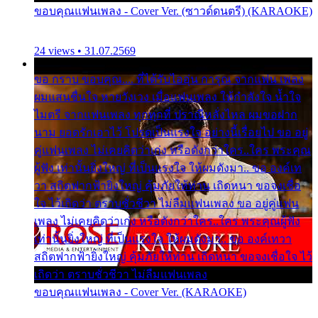
ขอบคุณแฟนเพลง - Cover Ver. (ซาวด์ดนตรี) (KARAOKE)
24 views • 31.07.2569
ขอ กราบ ขอบคุณ.... ที่ได้รับไออุ่น การุณ จากแฟน เพลง
ผมแสนชื่นใจ หายวังเวง เมื่อแฟนเพลง ให้กำลังใจ น้ำใจ
ไมตรี จากแฟนเพลง ทุกทุกที่ ปราณีหลั่งไหล ผมขอฝาก
นาม ยอดรักเอาไว้ โปรดเป็นแรงใจ อย่างนี้เรื่อยไป ขอ อยู่
คู่แฟนเพลง ไม่เคยคิดว่าเก่ง หรือดังกว่าใคร..ใคร พระคุณ
ผู้ฟัง เท่านั้นยิ่งใหญ่ ที่เป็นแรงใจ ให้ผมดังมา.. ขอ องค์เท
วา สถิตฟากฟ้ายิ่งใหญ่ คุ้มภัยให้ท่าน เถิดหนา ขอจงเชื่อ
ใจ ไว้เถิดว่า ตราบชั่วชีวา ไม่ลืมแฟนเพลง ขอ อยู่คู่แฟน
เพลง ไม่เคยคิดว่าเก่ง หรือดังกว่าใคร..ใคร พระคุณผู้ฟัง
เท่านั้นยิ่งใหญ่ ที่เป็นแรงใจ ให้ผมดังมา.. ขอ องค์เทวา
สถิตฟากฟ้ายิ่งใหญ่ คุ้มภัยให้ท่าน เถิดหนา ขอจงเชื่อใจ ไว้
เถิดว่า ตราบชั่วชีวา ไม่ลืมแฟนเพลง
ขอบคุณแฟนเพลง - Cover Ver. (KARAOKE)