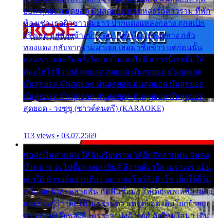
ยอด สุดยอด สุดยอด มันสุดยอด แอบหลงรักสาวราม ที่พัก
ห้องเช่า เธอผิวขาวผมยาว ปากแดงแหลงกลาง ถูกสเป็ก
จริงเธอ อยู่ห้องข้างข้าง อยากเข้าไปแหลงกลาง กลัว
ทองแดง กลับจากรามมาเจอ เธอมาซื้อข้าว แต่ก่อนนั้น
สองเรา เจอะกันครั้งใด เธอไม่เคยไยดี คราวนี้เธอยิ้มให้
ต้องให้ใส่ลีวายส์ สุดยอด สุดยอด มันสุดยอด มันสุดยอด
มันสุดยอด มันสุดยอด มันสุดยอด มันสุดยอด มันสุดยอด
มันสุดยอด มันสุดยอด มันสุดยอด มันสุดยอด มันสุดยอด
สุดยอด - วงซูซู (ซาวด์ดนตรี) (KARAOKE)
113 views • 03.07.2569
พ่อส่งเงินสามพัน ให้ฉันเรียนราม ได้อีกสักสามพัน ฉันคง
บ๊าย บาย จะไปซื้อกางเกงยีนส์ ลีวายส์มาใส่ เพราะเราเป็น
เด็กใต้ ลีวายส์อย่างเดียว อยากจะโชว์ถึงหิวโซ เด็กใต้ก็ไม่
หวั่น ตกตัวละหลายพัน กัดฟันซื้อมา ให้เด็กเทพเหลียวมอง
และต้องรู้ว่า เด็กใต้ไม่ธรรมดา แต่สุดยอด เดินโยกย้ายเย
ยวน กวนโอ๊ยพอได้ เพราะว่านุ่งลีวายส์ ตัวใหม่ใส่มา เดิน