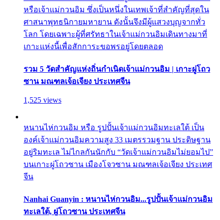
หรือเจ้าแม่กวนอิม ซึ่งเป็นหนึ่งในเทพเจ้าที่สำคัญที่สุดใน
ศาสนาพุทธนิกายมหายาน ดังนั้นจึงมีผู้แสวงบุญจากทั่ว
โลก โดยเฉพาะผู้ที่ศรัทธาในเจ้าแม่กวนอิมเดินทางมาที่
เกาะแห่งนี้เพื่อสักการะขอพรอยู่โดยตลอด
รวม 5 วัดสำคัญแห่งถิ่นกำเนิดเจ้าแม่กวนอิม | เกาะผู่โถว
ซาน มณฑลเจ้อเจียง ประเทศจีน
1,525 views
หนานไห่กวนอิม หรือ รูปปั้นเจ้าแม่กวนอิมทะเลใต้ เป็น
องค์เจ้าแม่กวนอิมความสูง 33 เมตรรวมฐาน ประดิษฐาน
อยู่ริมทะเล ไม่ไกลกันนักกับ “วัดเจ้าแม่กวนอิมไม่ยอมไป”
บนเกาะผู่โถวซาน เมืองโจวซาน มณฑลเจ้อเจียง ประเทศ
จีน
Nanhai Guanyin : หนานไห่กวนอิม...รูปปั้นเจ้าแม่กวนอิม
ทะเลใต้, ผู่โถวซาน ประเทศจีน