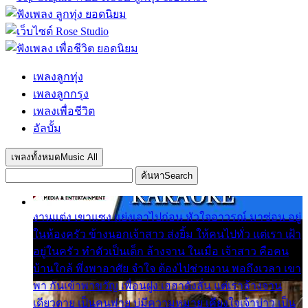
เพลงลูกทุ่ง
เพลงลูกกรุง
เพลงเพื่อชีวิต
อัลบั้ม
เพลงทั้งหมด
Music All
ค้นหา
Search
งานแต่ง เขาแซง แย่งเอาไปก่อน หัวใจอาวรณ์ มาซ่อน อยู่
ในห้องครัว ข้างนอกเจ้าสาว ส่งยิ้ม ให้คนไปทั่ว แต่เรา เฝ้า
อยู่ในครัว ทำตัวเป็นเด็ก ล้างจาน ในเมื่อ เจ้าสาว คือคน
บ้านใกล้ พึ่งพาอาศัย จำใจ ต้องไปช่วยงาน พอถึงเวลา เขา
พา กันเข้าพาขวัญ เพื่อนฝูง เฮฮาดังลั่น แต่เราล้างจาน
เดียวดาย เป็นคนพ่าย บ่มีความหมาย เคียงใจเจ้าบ่าว เป็น