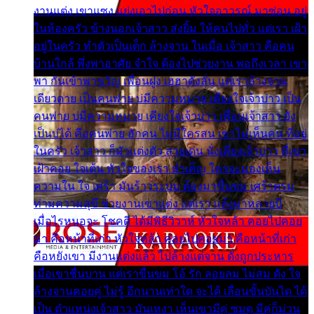
งานแต่ง เขาแซง แย่งเอาไปก่อน หัวใจอาวรณ์ มาซ่อน อยู่
ในห้องครัว ข้างนอกเจ้าสาว ส่งยิ้ม ให้คนไปทั่ว แต่เรา เฝ้า
อยู่ในครัว ทำตัวเป็นเด็ก ล้างจาน ในเมื่อ เจ้าสาว คือคน
บ้านใกล้ พึ่งพาอาศัย จำใจ ต้องไปช่วยงาน พอถึงเวลา เขา
พา กันเข้าพาขวัญ เพื่อนฝูง เฮฮาดังลั่น แต่เราล้างจาน
เดียวดาย เป็นคนพ่าย บ่มีความหมาย เคียงใจเจ้าบ่าว เป็น
คนพ่าย บ่มีความหมาย เคียงใจเจ้าบ่าว เพื่อนเจ้าสาว ยัง
เป็นบ่ได้ คือคนพ่าย ฮักคน ไม่มีใครสน เขาไม่เห็นคน ที่อยู่
ในครัว เจ้าสาว ก็มัวแต่งตัว สวยเด่น นั่งเคียงเจ้าบ่าว ที่เขา
เฝ้าคอย ใจเต้น หัวใจของเรา ลำเค็ญ ใครจะมองเห็น
ความใน ใจ เศร้า มันร้าวระบม ต้องมาขื่นขม เศร้าตรม
ท่ามความสุขี ช่วยงานเขาแต่ง แต่เรา แล้งมาหลายปี
เมื่อไรหนอจะ โชคดี ได้มีพิธีวิวาห์ หัวใจหล้า คอยไปคอย
มา คือหน้าที่เก่า หัวใจหล้า คอยไปคอยมา คือหน้าที่เก่า
คือหยังเขา มีงานแต่งแล้ว ไปล้างแต่จาน ดั่งถูกประหาร
เมื่อเขาชื่นบาน แต่เราขื่นขม โอ้ รัก ลอยลม ไม่สม ดัง ใจ
ล้างจานคอยคู่ ไม่รู้ อีกนานเท่าใด จะได้ เลื่อนขั้นบันได ได้
เป็น ตำแหน่งเจ้าสาว มันเหงา เห็นเขามีคู่ ซมดู มีคู่ก็ม่วน