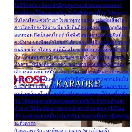
ไม่มีใครข้อง น้องกลัวมีคู่อยู่ครองแล้วลองมาล่อหลอก
สาวอีสาน โอ้พ่อจอมขวัญ วันวันพี่เดินทางไกล ไปพบสาว
ถิ่นไหนไหน คงเว้าเอาใจเขาทุกทุกอย่าง รูปหล่อเสียงใส
สาวใดหรือจะให้ผ่าน พี่มาถึงถิ่นอีสานสาวบึงพลาญยังสุด
ออนซอน ถึงเป็นคนไกลถ้าใจพี่จริงซะอย่าง ความฝันนั้น
คงมีทาง ขอเพียงหัวใจอย่าได้กะล่อน ไม่มีแหวนเพชรของ
คนร้อยเอ็ด ยโสธร จนมีน้องไม่ขอดค่อน ขอให้เราซึ้งตรึง
กัน โอ้พ่อพุ่มพวงบัวหลวงขอความจริงใจ ถ้ารักแล้วอย่า
ทำลาย ให้น้องต้องอายขายหน้าชาวบ้าน สัญญาได้ไหม
เลิกวงแล้วจะมาหมั้น แม้นว่ารับปากอย่างนั้นสาวบึงพลาญ
จะตั้งตารอ ถึงเป็นคนไกลถ้าใจพี่จริงซะอย่าง ความฝันนั้น
คงมีทาง ขอเพียงหัวใจอย่าได้กะล่อน ไม่มีแหวนเพชรของ
คนร้อยเอ็ด ยโสธร จนมีน้องไม่ขอดค่อน ขอให้เราซึ้งตรึง
กัน โอ้พ่อพุ่มพวงบัวหลวงขอความจริงใจ ถ้ารักแล้วอย่า
ทำลาย ให้น้องต้องอายขายหน้าชาวบ้าน สัญญาได้ไหม
เลิกวงแล้วจะมาหมั้น แม้นว่ารับปากอย่างนั้นสาวบึงพลาญ
จะตั้งตารอ
บัวหลวงรอรัก - หงษ์ทอง ดาวอุดร (ซาวด์ดนตรี)