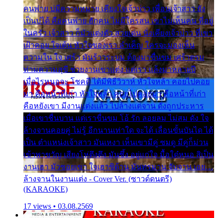
คนพ่าย บ่มีความหมาย เคียงใจเจ้าบ่าว เพื่อนเจ้าสาว ยัง
เป็นบ่ได้ คือคนพ่าย ฮักคน ไม่มีใครสน เขาไม่เห็นคน ที่อยู่
ในครัว เจ้าสาว ก็มัวแต่งตัว สวยเด่น นั่งเคียงเจ้าบ่าว ที่เขา
เฝ้าคอย ใจเต้น หัวใจของเรา ลำเค็ญ ใครจะมองเห็น
ความใน ใจ เศร้า มันร้าวระบม ต้องมาขื่นขม เศร้าตรม
ท่ามความสุขี ช่วยงานเขาแต่ง แต่เรา แล้งมาหลายปี
เมื่อไรหนอจะ โชคดี ได้มีพิธีวิวาห์ หัวใจหล้า คอยไปคอย
มา คือหน้าที่เก่า หัวใจหล้า คอยไปคอยมา คือหน้าที่เก่า
คือหยังเขา มีงานแต่งแล้ว ไปล้างแต่จาน ดั่งถูกประหาร
เมื่อเขาชื่นบาน แต่เราขื่นขม โอ้ รัก ลอยลม ไม่สม ดัง ใจ
ล้างจานคอยคู่ ไม่รู้ อีกนานเท่าใด จะได้ เลื่อนขั้นบันได ได้
เป็น ตำแหน่งเจ้าสาว มันเหงา เห็นเขามีคู่ ซมดู มีคู่ก็ม่วน
เข้าพาขวัญ เสียงโห่ตึงตึง มันซึ้ง อยู่แก่ใจ มื้อใด๋หนอ สิเป็น
งานเฮา มัวซอยเขา ใจเฮาซิด้าน มันทรมาน จับจาน เอย…
ล้างจานในงานแต่ง - Cover Ver. (ซาวด์ดนตรี)
(KARAOKE)
17 views • 03.08.2569