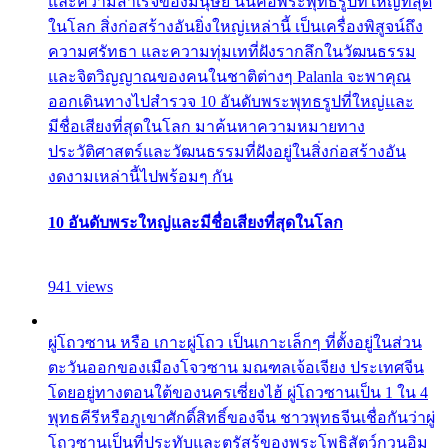
และความสำเร็จของมนุษย์ นั่นคือพระพุทธรูปที่ใหญ่ที่สุด
ในโลก สิ่งก่อสร้างอันยิ่งใหญ่เหล่านี้ เป็นเครื่องพิสูจน์ถึง
ความศรัทธา และความทุ่มเทที่ฝังรากลึกในวัฒนธรรม
และจิตวิญญาณของคนในชาติต่างๆ Palanla จะพาคุณ
ออกเดินทางไปสำรวจ 10 อันดับพระพุทธรูปที่ใหญ่และ
มีชื่อเสียงที่สุดในโลก มาค้นหาความหมายทาง
ประวัติศาสตร์และวัฒนธรรมที่ฝังอยู่ในสิ่งก่อสร้างอัน
งดงามเหล่านี้ไปพร้อมๆ กัน
10 อันดับพระใหญ่และมีชื่อเสียงที่สุดในโลก
941 views
ผู่โถวซาน หรือ เกาะผู่โถว เป็นเกาะเล็กๆ ที่ตั้งอยู่ในส่วน
ตะวันออกของเมืองโจวซาน มณฑลเจ้อเจียง ประเทศจีน
โดยอยู่ทางตอนใต้ของนครเซี่ยงไฮ้ ผู่โถวซานเป็น 1 ใน 4
พุทธคีรีหรือภูเขาศักดิ์สิทธิ์ของจีน ชาวพุทธจีนเชื่อกันว่าผู่
โถวซานเป็นที่ประทับและตรัสรู้ของพระโพธิสัตว์กวนอิม