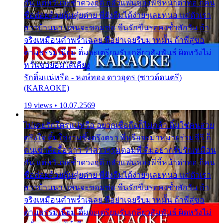
กัน แต่หวั่นจะช้ำดวงฤดี กลัวแฟนของพี่ชี้หน้าด่าทอ ก็คน
ชื่อต๋อยต้อยตุ้มตุ๋ยต่าย พี่ยังลืมได้ง่ายๆเลยหนอ แค่ตัวเรา
สาวบ้านนา แสนจะซอมซ่อ ขืนรักขืนรอคงช้ำสักวัน ถ้า
จริงเหมือนคำพร่ำเฉลย พี่อย่าเฉยรีบมาหมั้น ถ้าพี่สู่ขอ
ตามธรรมเนียม ติ๋มจะเตรียมรับเกลียวสัมพันธ์ ผิดหวังไม่
หวั่นขอยอมได้เคียง
รักติ๋มแน่หรือ - หงษ์ทอง ดาวอุดร (ซาวด์ดนตรี)
(KARAOKE)
19 views • 10.07.2569
ไม่เคยรักใครแน่หรือ อยากเชื่อถือก็ไม่กล้า ติ๋มใช่คนสวย
ตรึงใจ ติ๋มใช่งามซึ้งตรึงตรา พี่หรือจะมาหมายร่วมชีวี ก็
คนเขาลืออื้อฉาว ว่าสาวๆรุมตอมพี่ ติ๋มอยากรับรักเหมือน
กัน แต่หวั่นจะช้ำดวงฤดี กลัวแฟนของพี่ชี้หน้าด่าทอ ก็คน
ชื่อต๋อยต้อยตุ้มตุ๋ยต่าย พี่ยังลืมได้ง่ายๆเลยหนอ แค่ตัวเรา
สาวบ้านนา แสนจะซอมซ่อ ขืนรักขืนรอคงช้ำสักวัน ถ้า
จริงเหมือนคำพร่ำเฉลย พี่อย่าเฉยรีบมาหมั้น ถ้าพี่สู่ขอ
ตามธรรมเนียม ติ๋มจะเตรียมรับเกลียวสัมพันธ์ ผิดหวังไม่