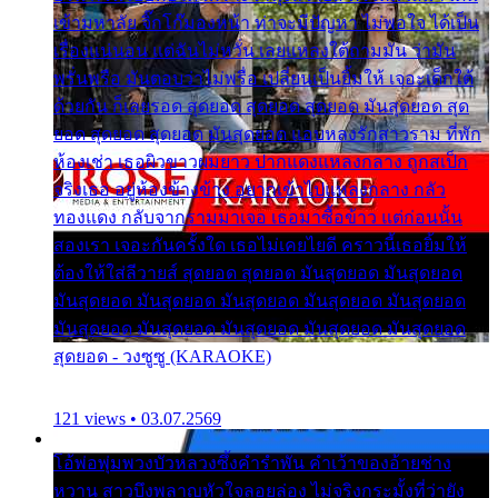
เข้ามหาลัย จิ๊กโก๊มองหน้า ท่าจะมีปัญหา ไม่พอใจ ได้เป็น
เรื่องแน่นอน แต่ฉันไม่หวั่น เลยแหลงใต้ถามมัน ว่ามัน
พรั่นพรือ มันตอบว่าไม่พรื่อ เปลี่ยนเป็นยิ้มให้ เจอะเด็กใต้
ด้วยกัน ก็เลยรอด สุดยอด สุดยอด สุดยอด มันสุดยอด สุด
ยอด สุดยอด สุดยอด มันสุดยอด แอบหลงรักสาวราม ที่พัก
ห้องเช่า เธอผิวขาวผมยาว ปากแดงแหลงกลาง ถูกสเป็ก
จริงเธอ อยู่ห้องข้างข้าง อยากเข้าไปแหลงกลาง กลัว
ทองแดง กลับจากรามมาเจอ เธอมาซื้อข้าว แต่ก่อนนั้น
สองเรา เจอะกันครั้งใด เธอไม่เคยไยดี คราวนี้เธอยิ้มให้
ต้องให้ใส่ลีวายส์ สุดยอด สุดยอด มันสุดยอด มันสุดยอด
มันสุดยอด มันสุดยอด มันสุดยอด มันสุดยอด มันสุดยอด
มันสุดยอด มันสุดยอด มันสุดยอด มันสุดยอด มันสุดยอด
สุดยอด - วงซูซู (KARAOKE)
121 views • 03.07.2569
โอ้พ่อพุ่มพวงบัวหลวงซึ้งคำรำพัน คำเว้าของอ้ายช่าง
หวาน สาวบึงพลาญหัวใจลอยล่อง ไม่จริงกระมั้งที่ว่ายัง