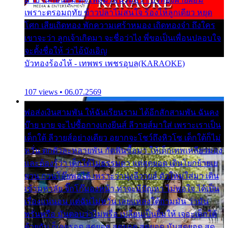
เพราะตรอมฤทัย ข้าวปลาไม่สนใจ ร้องไห้ลูกเดียว หยุด
โศก เสียเถิดทอง พักความเศร้าหมอง เถิดทองจ๋า ถึงใคร
เขาจะว่า ลูกเจ้าเกิดมา จะชื่อว่าไง พี่ขอเป็นเพื่อนปลอบใจ
จะตั้งชื่อให้ ว่าไอ้บังเอิญ
บัวทองร้องไห้ - เทพพร เพชรอุบล(KARAOKE)
107 views • 06.07.2569
พ่อส่งเงินสามพัน ให้ฉันเรียนราม ได้อีกสักสามพัน ฉันคง
บ๊าย บาย จะไปซื้อกางเกงยีนส์ ลีวายส์มาใส่ เพราะเราเป็น
เด็กใต้ ลีวายส์อย่างเดียว อยากจะโชว์ถึงหิวโซ เด็กใต้ก็ไม่
หวั่น ตกตัวละหลายพัน กัดฟันซื้อมา ให้เด็กเทพเหลียวมอง
และต้องรู้ว่า เด็กใต้ไม่ธรรมดา แต่สุดยอด เดินโยกย้ายเย
ยวน กวนโอ๊ยพอได้ เพราะว่านุ่งลีวายส์ ตัวใหม่ใส่มา เดิน
เข้ามหาลัย จิ๊กโก๊มองหน้า ท่าจะมีปัญหา ไม่พอใจ ได้เป็น
เรื่องแน่นอน แต่ฉันไม่หวั่น เลยแหลงใต้ถามมัน ว่ามัน
พรั่นพรือ มันตอบว่าไม่พรื่อ เปลี่ยนเป็นยิ้มให้ เจอะเด็กใต้
ด้วยกัน ก็เลยรอด สุดยอด สุดยอด สุดยอด มันสุดยอด สุด