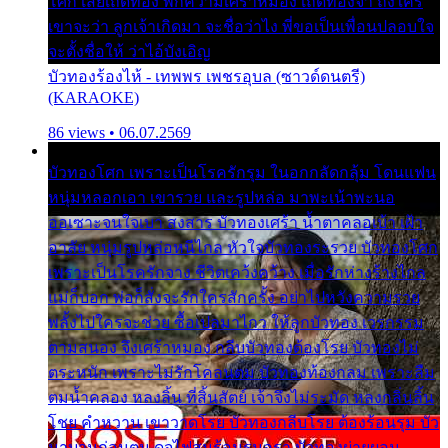
โศก เสียเถิดทอง พักความเศร้าหมอง เถิดทองจ๋า ถึงใคร
เขาจะว่า ลูกเจ้าเกิดมา จะชื่อว่าไง พี่ขอเป็นเพื่อนปลอบใจ
จะตั้งชื่อให้ ว่าไอ้บังเอิญ
บัวทองร้องไห้ - เทพพร เพชรอุบล (ซาวด์ดนตรี)
(KARAOKE)
86 views • 06.07.2569
บัวทองโศก เพราะเป็นโรครักรุม ในอกกลัดกลุ้ม โดนแฟน
หนุ่มหลอกเอา เขารวย และรูปหล่อ มาพะเน้าพะนอ
ออเซาะจนใจเบา สงสาร บัวทองเศร้า น้ำตาคลอเบ้า เฝ้า
อาลัย หนุ่มรูปหล่อหนีไกล หัวใจบัวทองระรวย บัวทองโศก
เพราะเป็นโรครักจาง ชีวิตเคว้งคว้าง เมื่อรักห่างร้างไกล
แม่ก็บอก พ่อก็สั่งจะรักใครสักครั้ง อย่าไปหวังความรวย
พลั้งไปใครจะช่วย ซื้อเปลมาไกว ให้ลูกบัวทอง เวรกรรม
ตามสนอง จึงเศร้าหมอง กลีบบัวทองต้องโรย บัวทองไม่
ตระหนัก เพราะไม่รักโคลนตม บัวทองท้องกลม เพราะลืม
ตมน้ำคลอง หลงลิ้น ที่สิ้นสัตย์ เจ้าจึงไม่ระมัด หลงกลิ่นลิ้น
โชย คำหวาน เขาวาดโรย บัวทองกลีบโรย ต้องร้อนรุม บัว
มาบานก่อนตูม ดุจไฟสุมร้อนรุมอุรา บัวทองผ่ายผอม