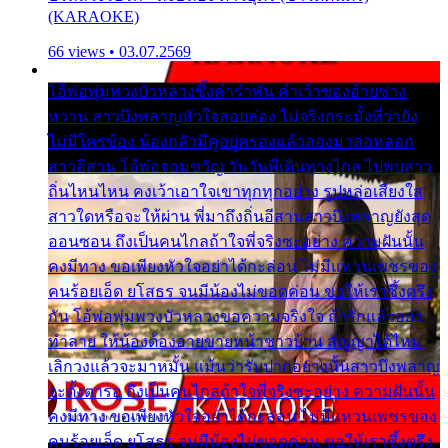
(KARAOKE)
66 views • 03.07.2569
โอ้พ่อพุ่มพวงบัวหลวงซึ้งคำรำพัน คำเว้าของอ้ายช่าง
หวาน สาวบึงพลาญหัวใจลอยล่อง ไม่จริงกระมั้งที่ว่ายัง
ไม่มีใครข้อง น้องกลัวมีคู่อยู่ครองแล้วลองมาล่อหลอก
สาวอีสาน โอ้พ่อจอมขวัญ วันวันพี่เดินทางไกล ไปพบสาว
ถิ่นไหนไหน คงเว้าเอาใจเขาทุกทุกอย่าง รูปหล่อเสียงใส
สาวใดหรือจะให้ผ่าน พี่มาถึงถิ่นอีสานสาวบึงพลาญยังสุด
ออนซอน ถึงเป็นคนไกลถ้าใจพี่จริงซะอย่าง ความฝันนั้น
คงมีทาง ขอเพียงหัวใจอย่าได้กะล่อน ไม่มีแหวนเพชรของ
คนร้อยเอ็ด ยโสธร จนมีน้องไม่ขอดค่อน ขอให้เราซึ้งตรึง
กัน โอ้พ่อพุ่มพวงบัวหลวงขอความจริงใจ ถ้ารักแล้วอย่า
ทำลาย ให้น้องต้องอายขายหน้าชาวบ้าน สัญญาได้ไหม
เลิกวงแล้วจะมาหมั้น แม้นว่ารับปากอย่างนั้นสาวบึงพลาญ
จะตั้งตารอ ถึงเป็นคนไกลถ้าใจพี่จริงซะอย่าง ความฝันนั้น
คงมีทาง ขอเพียงหัวใจอย่าได้กะล่อน ไม่มีแหวนเพชรของ
คนร้อยเอ็ด ยโสธร จนมีน้องไม่ขอดค่อน ขอให้เราซึ้งตรึง