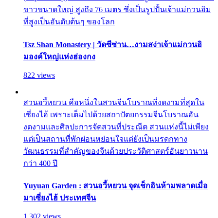
ขาวขนาดใหญ่ สูงถึง 76 เมตร ซึ่งเป็นรูปปั้นเจ้าแม่กวนอิม
ที่สูงเป็นอันดับต้นๆ ของโลก
Tsz Shan Monastery | วัดซีซ่าน…งามสง่าเจ้าแม่กวนอิ
มองค์ใหญ่แห่งฮ่องกง
822 views
สวนอวี้หยวน คือหนึ่งในสวนจีนโบราณที่งดงามที่สุดใน
เซี่ยงไฮ้ เพราะเต็มไปด้วยสถาปัตยกรรมจีนโบราณอัน
งดงามและศิลปะการจัดสวนที่ประณีต สวนแห่งนี้ไม่เพียง
แต่เป็นสถานที่พักผ่อนหย่อนใจแต่ยังเป็นมรดกทาง
วัฒนธรรมที่สำคัญของจีนด้วยประวัติศาสตร์อันยาวนาน
กว่า 400 ปี
Yuyuan Garden : สวนอวี้หยวน จุดเช็กอินห้ามพลาดเมื่อ
มาเซี่ยงไฮ้ ประเทศจีน
1,302 views