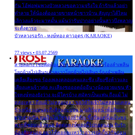
กัน โอ้พ่อพุ่มพวงบัวหลวงขอความจริงใจ ถ้ารักแล้วอย่า
ทำลาย ให้น้องต้องอายขายหน้าชาวบ้าน สัญญาได้ไหม
เลิกวงแล้วจะมาหมั้น แม้นว่ารับปากอย่างนั้นสาวบึงพลาญ
จะตั้งตารอ
บัวหลวงรอรัก - หงษ์ทอง ดาวอุดร (KARAOKE)
77 views • 03.07.2569
สายลมกะโชยพัดต้อง อีสาวหงษ์ทองออกมาร้องลำเพลิน
โยกย้ายไปเสินๆเอ้าละวาโยกย้ายไปเสินๆ ร้องลำเพลิน
เคลียเสียงซอ ร้องเพลงคลอแคนและซึง เสียงซึงห้าวและ
เสียงแคนจ้าวต่อ ละเสียงซอออดอ้ออีนางน้องอวยแขน หัว
ใจหงษ์ทองยังว่าง จะมีใครบ้าง สมัครเป็นแฟน ถึงแม้ ไม่
หล่อเหลา ถึงแม้ ไม่หล่อเหลา ขอให้ใจเจ้าไม่คลอนแคลน
รักเหนียวแน่นละถึงสิจนกะบ่จน นางสิก้มหน้าพ้อสิยอม
ยากฮ่วมกัน จนเงินไม่ใช่ของสำคัญ ซึ้งกันแค่นั้นเป็นพอ
หากพี่ชอบแล้วหนอ ติดต่อหงษ์ทองนี้ไปกอดนอน รับรัก
น้องสักหน่อย อย่าให้คอยละเหว่ว้าอาวรณ์เกี้ยวกันก่อน