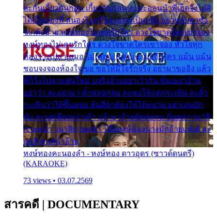
ละกันเกี้ยวกันก่อน เกี้ยวกันก่อน ละสะออนนำพี่เฮ็ดจังได๋สิ
ได้เป็นของพี่ สนองไมตรีน้องแหน่เป็นหยัง อย่าหลับตาซัง
ซะเด้ออ้าย หงษ์ทองไม่เคยรักใคร ดวงใจขาดใครเขาจอง
หงษ์ทองไม่เคยรักใคร ดวงใจขาดใครเขาจอง หัวใจทุก
ห้องว่างเปล่าเสมอ ไม่เคยจะเผลอละเมอถึงใคร แม้น แม้น
ชอบจงจองห้องใจ ขอ ขอให้มีใจรักจริง อย่ามาขออิง แล้ว
พี่ก็วิ่งไปหาแฟนใหม่ บ่จริงอ้ายอย่าเว้ากัน ขั่นบ่เอาอ้าย
อย่าว่า ละอย่ามา ตั๋วหลอกล่อ ละพอให้แต่กระเทิน ละตั๋ว
กะเทินว่าได้ขึ้นหย่ม ต้นสีดาต้องให้ได้หน่วย อย่าเล่นบัก
ตุ๋น ละแต่เพียงหง่าเค้า แล้วยาอ้ายขัดต่อสน นั่นดอกวนาสิ
กายหน้า วนาสิกายหน้า โอ๊ยหงษ์น้องนางมักอ้ายแท้เด้ ละ
อกสิเพแต่นำอ้าย
หงษ์ทองคะนองลำ - หงษ์ทอง ดาวอุดร (ซาวด์ดนตรี)
(KARAOKE)
73 views • 03.07.2569
สารคดี
|
DOCUMENTARY