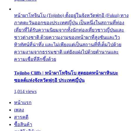
หน้าผาโทจินโบ (Tojinbo) ตั้งอยู่ในจังหวัดฟุกุอิ (Fukui) ทาง
ภาคตะวันออกของประเทศญี่ปุ่น เป็นหนึ่งในสถานที่ท่อง
เที่ยวที่ได้รับความนิยมจากทั้งนักท่องเที่ยวชาวญี่ปุ่นและ
ชาวต่างชาติ ด้วยความงามของหน้าผาที่สูงชันและวิว
ทิวทัศน์ที่น่าทึ่ง และไม่เพียงแต่เป็นสถานที่ที่เต็มไปด้วย
ความงามจากธรรมชาติ แต่ยังแฝงไปด้วยตำนานและ
ความเชื่อที่ลึกซึ้งด้วย
Tojinbo Cliffs | หน้าผาโทจินโบ สุดยอดหน้าผาหินบะ
ซอลต์แห่งจังหวัดฟุกุอิ ประเทศญี่ปุ่น
1,014 views
หน้าแรก
เพลง
สารคดี
ซื้อสินค้า