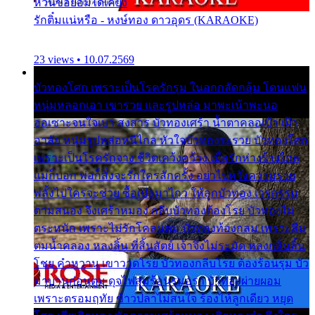
หวั่นขอยอมได้เคียง
รักติ๋มแน่หรือ - หงษ์ทอง ดาวอุดร (KARAOKE)
23 views • 10.07.2569
บัวทองโศก เพราะเป็นโรครักรุม ในอกกลัดกลุ้ม โดนแฟน
หนุ่มหลอกเอา เขารวย และรูปหล่อ มาพะเน้าพะนอ
ออเซาะจนใจเบา สงสาร บัวทองเศร้า น้ำตาคลอเบ้า เฝ้า
อาลัย หนุ่มรูปหล่อหนีไกล หัวใจบัวทองระรวย บัวทองโศก
เพราะเป็นโรครักจาง ชีวิตเคว้งคว้าง เมื่อรักห่างร้างไกล
แม่ก็บอก พ่อก็สั่งจะรักใครสักครั้ง อย่าไปหวังความรวย
พลั้งไปใครจะช่วย ซื้อเปลมาไกว ให้ลูกบัวทอง เวรกรรม
ตามสนอง จึงเศร้าหมอง กลีบบัวทองต้องโรย บัวทองไม่
ตระหนัก เพราะไม่รักโคลนตม บัวทองท้องกลม เพราะลืม
ตมน้ำคลอง หลงลิ้น ที่สิ้นสัตย์ เจ้าจึงไม่ระมัด หลงกลิ่นลิ้น
โชย คำหวาน เขาวาดโรย บัวทองกลีบโรย ต้องร้อนรุม บัว
มาบานก่อนตูม ดุจไฟสุมร้อนรุมอุรา บัวทองผ่ายผอม
เพราะตรอมฤทัย ข้าวปลาไม่สนใจ ร้องไห้ลูกเดียว หยุด