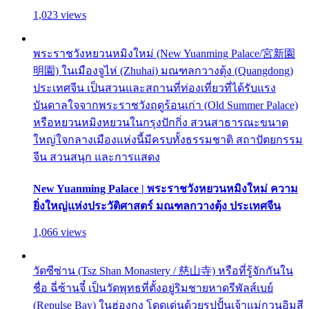
1,023 views
พระราชวังหยวนหมิงใหม่ (New Yuanming Palace/宮新園
明園) ในเมืองจูไห่ (Zhuhai) มณฑลกวางตุ้ง (Quangdong)
ประเทศจีน เป็นสวนและสถานที่ท่องเที่ยวที่ได้รับแรง
บันดาลใจจากพระราชวังฤดูร้อนเก่า (Old Summer Palace)
หรือหยวนหมิงหยวนในกรุงปักกิ่ง สวนสาธารณะขนาด
ใหญ่ใจกลางเมืองแห่งนี้มีครบทั้งธรรมชาติ สถาปัตยกรรม
จีน สวนสนุก และการแสดง
New Yuanming Palace | พระราชวังหยวนหมิงใหม่ ความ
ยิ่งใหญ่แห่งประวัติศาสตร์ มณฑลกวางตุ้ง ประเทศจีน
1,066 views
วัดซีซ่าน (Tsz Shan Monastery / 慈山寺) หรือที่รู้จักกันใน
ชื่อ ฉี่ซ้านจี๋ เป็นวัดพุทธที่ตั้งอยู่ริมชายหาดรีพัลส์เบย์
(Repulse Bay) ในฮ่องกง โดดเด่นด้วยรูปปั้นเจ้าแม่กวนอิมสี