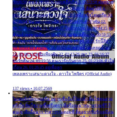
00:06:50 คน 4. 00:10:36 บุญเหลือเกิน 5. 00:13:58 ฝนหยาด
สุดท้าย 6. 00:17:30 ยาใจยาจก 7. 00:20:30 คิดดูให้ดี 8.
00:24:21 ลบรอยแผลรัก 9. 00:27:35 เหมือนใจโดนกรีด 10.
00:30:54 ขบวนการเปาเปียว 11. 00:34:05 คำรำพัน 12.
00:37:20 ปาหนัน 13. 00:40:37 ใจเจ้ากรรม 14. 00:44:15 จูบ
ฉันแล้วจงตายเสีย 15. 00:47:24 ขอสูมาเต๊อะ 16. 00:51:11
คนใจมาร 17. 00:54:50 คืนทรมาน 18. 00:58:25 รักนี้สีดำ
19. 01:01:44 ส่วนเกิน 20. 01:05:42 หยาดน้ำฝนหยดน้ำตา
21. 01:09:13 เหลือเพียงฝัน 22. 01:13:26 เขา 23. 01:16:37
ขอรักคืน 24. 01:19:56 คนเรารักกันยาก 25. 01:23:06 หัวใจ
เถื่อน 26. 01:26:45 อยู่เพื่อลูก
เพลงเพราะเสนาะดวงใจ - ดาวใจ ไพจิตร (Official Audio)
137 views • 10.07.2569
ไม่เคยรักใครแน่หรือ อยากเชื่อถือก็ไม่กล้า ติ๋มใช่คนสวย
ตรึงใจ ติ๋มใช่งามซึ้งตรึงตรา พี่หรือจะมาหมายร่วมชีวี ก็
คนเขาลืออื้อฉาว ว่าสาวๆรุมตอมพี่ ติ๋มอยากรับรักเหมือน