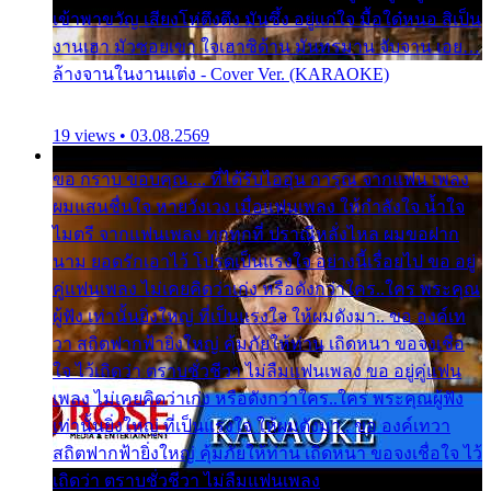
เข้าพาขวัญ เสียงโห่ตึงตึง มันซึ้ง อยู่แก่ใจ มื้อใด๋หนอ สิเป็น
งานเฮา มัวซอยเขา ใจเฮาซิด้าน มันทรมาน จับจาน เอย…
ล้างจานในงานแต่ง - Cover Ver. (KARAOKE)
19 views • 03.08.2569
ขอ กราบ ขอบคุณ.... ที่ได้รับไออุ่น การุณ จากแฟน เพลง
ผมแสนชื่นใจ หายวังเวง เมื่อแฟนเพลง ให้กำลังใจ น้ำใจ
ไมตรี จากแฟนเพลง ทุกทุกที่ ปราณีหลั่งไหล ผมขอฝาก
นาม ยอดรักเอาไว้ โปรดเป็นแรงใจ อย่างนี้เรื่อยไป ขอ อยู่
คู่แฟนเพลง ไม่เคยคิดว่าเก่ง หรือดังกว่าใคร..ใคร พระคุณ
ผู้ฟัง เท่านั้นยิ่งใหญ่ ที่เป็นแรงใจ ให้ผมดังมา.. ขอ องค์เท
วา สถิตฟากฟ้ายิ่งใหญ่ คุ้มภัยให้ท่าน เถิดหนา ขอจงเชื่อ
ใจ ไว้เถิดว่า ตราบชั่วชีวา ไม่ลืมแฟนเพลง ขอ อยู่คู่แฟน
เพลง ไม่เคยคิดว่าเก่ง หรือดังกว่าใคร..ใคร พระคุณผู้ฟัง
เท่านั้นยิ่งใหญ่ ที่เป็นแรงใจ ให้ผมดังมา.. ขอ องค์เทวา
สถิตฟากฟ้ายิ่งใหญ่ คุ้มภัยให้ท่าน เถิดหนา ขอจงเชื่อใจ ไว้
เถิดว่า ตราบชั่วชีวา ไม่ลืมแฟนเพลง